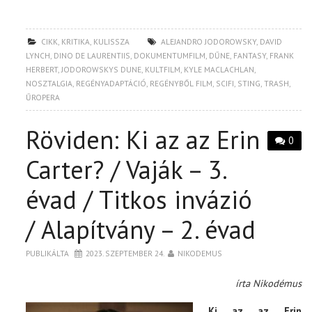
CIKK
,
KRITIKA
,
KULISSZA
ALEJANDRO JODOROWSKY
,
DAVID
LYNCH
,
DINO DE LAURENTIIS
,
DOKUMENTUMFILM
,
DŰNE
,
FANTASY
,
FRANK
HERBERT
,
JODOROWSKYS DUNE
,
KULTFILM
,
KYLE MACLACHLAN
,
NOSZTALGIA
,
REGÉNYADAPTÁCIÓ
,
REGÉNYBŐL FILM
,
SCIFI
,
STING
,
TRASH
,
ŰROPERA
Röviden: Ki az az Erin
0
Carter? / Vaják – 3.
évad / Titkos invázió
/ Alapítvány – 2. évad
PUBLIKÁLTA
2023. SZEPTEMBER 24.
NIKODEMUS
írta Nikodémus
Ki az az Erin