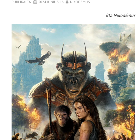
PUBLIKÁLTA
2024. JÚNIUS 16.
NIKODEMUS
írta Nikodémus