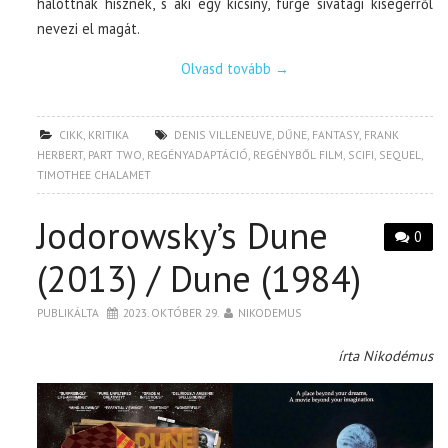
halottnak hisznek, s aki egy kicsiny, fürge sivatagi kisegérről
nevezi el magát.
Olvasd tovább
→
CIKK
,
KRITIKA
DENIS VILLENEUVE
,
DŰNE
,
FANTASY
,
FRANK
HERBERT
,
PART TWO
,
REGÉNYADAPTÁCIÓ
,
REGÉNYBŐL FILM
,
SCIFI
,
SEQUEL
,
TIMOTHEE CHALAMET
Jodorowsky’s Dune
0
(2013) / Dune (1984)
PUBLIKÁLTA
2023. OKTÓBER 29.
NIKODEMUS
írta Nikodémus