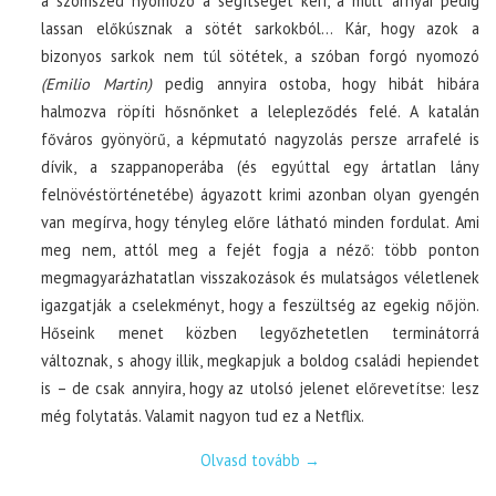
a szomszéd nyomozó a segítségét kéri, a múlt árnyai pedig
lassan előkúsznak a sötét sarkokból… Kár, hogy azok a
bizonyos sarkok nem túl sötétek, a szóban forgó nyomozó
(Emilio Martin)
pedig annyira ostoba, hogy hibát hibára
halmozva röpíti hősnőnket a lelepleződés felé. A katalán
főváros gyönyörű, a képmutató nagyzolás persze arrafelé is
dívik, a szappanoperába (és egyúttal egy ártatlan lány
felnövéstörténetébe) ágyazott krimi azonban olyan gyengén
van megírva, hogy tényleg előre látható minden fordulat. Ami
meg nem, attól meg a fejét fogja a néző: több ponton
megmagyarázhatatlan visszakozások és mulatságos véletlenek
igazgatják a cselekményt, hogy a feszültség az egekig nőjön.
Hőseink menet közben legyőzhetetlen terminátorrá
változnak, s ahogy illik, megkapjuk a boldog családi hepiendet
is – de csak annyira, hogy az utolsó jelenet előrevetítse: lesz
még folytatás. Valamit nagyon tud ez a Netflix.
Olvasd tovább
→