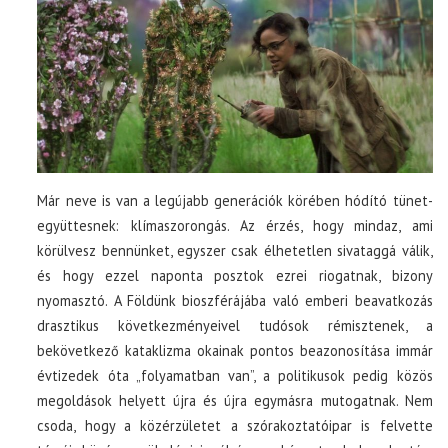
Már neve is van a legújabb generációk körében hódító tünet-
együttesnek: klímaszorongás. Az érzés, hogy mindaz, ami
körülvesz bennünket, egyszer csak élhetetlen sivataggá válik,
és hogy ezzel naponta posztok ezrei riogatnak, bizony
nyomasztó. A Földünk bioszférájába való emberi beavatkozás
drasztikus következményeivel tudósok rémisztenek, a
bekövetkező kataklizma okainak pontos beazonosítása immár
évtizedek óta „folyamatban van”, a politikusok pedig közös
megoldások helyett újra és újra egymásra mutogatnak. Nem
csoda, hogy a közérzületet a szórakoztatóipar is felvette