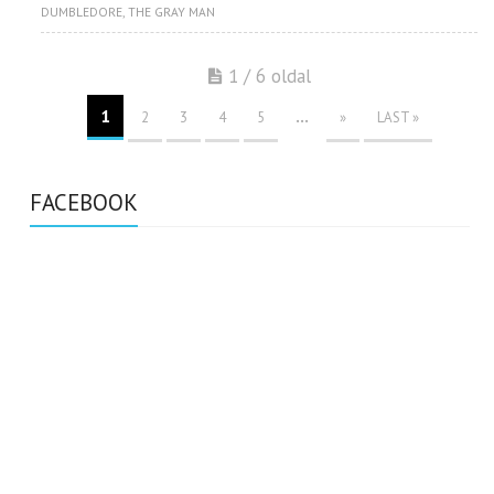
DUMBLEDORE
,
THE GRAY MAN
1 / 6 oldal
1
...
2
3
4
5
»
LAST »
FACEBOOK