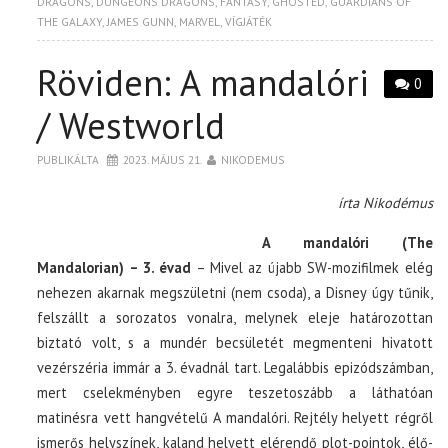
DRAGONS
,
DUNGEONS DRAGONS
,
FANTASY
,
GHOSTED
,
GUARDIANS OF
THE GALAXY
,
JAMES GUNN
,
MARVEL
,
VÍGJÁTÉK
Röviden: A mandalóri
0
/ Westworld
PUBLIKÁLTA
2023. MÁJUS 21.
NIKODEMUS
írta Nikodémus
A mandalóri (The
Mandalorian) – 3. évad
– Mivel az újabb SW-mozifilmek elég
nehezen akarnak megszületni (nem csoda), a Disney úgy tűnik,
felszállt a sorozatos vonalra, melynek eleje határozottan
biztató volt, s a mundér becsületét megmenteni hivatott
vezérszéria immár a 3. évadnál tart. Legalábbis epizódszámban,
mert cselekményben egyre teszetoszább a láthatóan
matinésra vett hangvételű A mandalóri. Rejtély helyett régről
ismerős helyszínek, kaland helyett elérendő plot-pointok, élő-