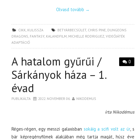
Olvasd tovább
→
CIKK
,
KULISSZA
BETYÁRBECSÜLET
,
CHRIS PINE
,
DUNGEONS
DRAGONS
,
FANTASY
,
KALANDFILM
,
MICHELLE RODRIGUEZ
,
VIDEÓJÁTÉK
ADAPTÁCIÓ
A hatalom gyűrűi /
0
Sárkányok háza – 1.
évad
PUBLIKÁLTA
2022. NOVEMBER 06.
NIKODEMUS
írta Nikodémus
Réges-régen, egy messzi galaxisban
sokáig a scifi volt az úr
, s
bár képregényfilmek alakjában még tartja magát, húsz éve