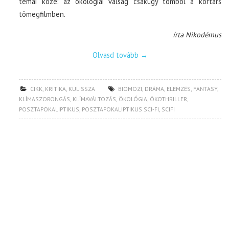
témái közé: az ökológiai válság csakúgy tombol a kortárs
tömegfilmben.
írta Nikodémus
Olvasd tovább
→
CIKK
,
KRITIKA
,
KULISSZA
BIOMOZI
,
DRÁMA
,
ELEMZÉS
,
FANTASY
,
KLÍMASZORONGÁS
,
KLÍMAVÁLTOZÁS
,
ÖKOLÓGIA
,
ÖKOTHRILLER
,
POSZTAPOKALIPTIKUS
,
POSZTAPOKALIPTIKUS SCI-FI
,
SCIFI