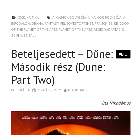
CIKK
,
KRITIKA
A MAJMOK BOLYGÓJA
,
A MAJMOK BOLYGÓJA: A
BIRODALOM
,
DRÁMA
,
FANTASY
,
FELNÖVÉSTÖRTÉNET
,
FRANCHISE
,
KINGDOM
OF THE PLANET OF THE APES
,
PLANET OF THE APES
,
REGÉNYADAPTÁCIÓ
,
SCIFI
,
WES BALL
Beteljesedett – Dűne:
1
Második rész (Dune:
Part Two)
PUBLIKÁLTA
2024. ÁPRILIS 21.
NIKODEMUS
írta Nikodémus