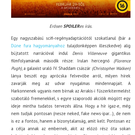
Erősen
SPOILER
es írás.
Egy nagyszabású scifi-regényadaptációtól szokatlanul (bár a
Dűne fura hagyományaihoz
tulajdonképpen illeszkedve) alig
bújtatott narrációval indul
Denis Villeneuve
gigantikus
filmfolyamának második része: Irulan hercegnő
(Florence
Pugh)
, a galaxist uraló IV. Shaddam császár
(Christopher Walken)
lánya beszél egy aprócska felvevőbe arról, milyen hírek
zavarják meg az udvar nyugalmas mindennapjait. A
Harkonnenek ugyanis nem bírnak az Arrakis-i fűszerkitermelést
szabotáló fremenekkel, s egyre szaporodó akcióik mögött egy
ideje mintha tudatos tervezés állna. Hogy a hír igaz-e, még
nem tudjuk pontosan (nesze neked, fake news-ipar…), de nem
is ez a fontos, hanem a bizonytalanság, amit kelt. Pontosan ez
a célja annak az embernek, akit az előző rész óta sokan