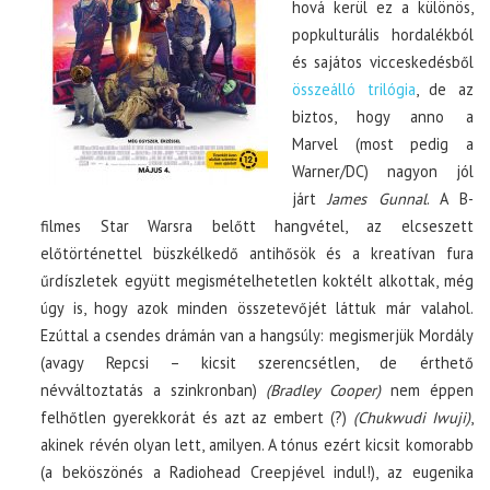
hová kerül ez a különös,
popkulturális hordalékból
és sajátos vicceskedésből
összeálló trilógia
, de az
biztos, hogy anno a
Marvel (most pedig a
Warner/DC) nagyon jól
járt
James Gunnal
. A B-
filmes Star Warsra belőtt hangvétel, az elcseszett
előtörténettel büszkélkedő antihősök és a kreatívan fura
űrdíszletek együtt megismételhetetlen koktélt alkottak, még
úgy is, hogy azok minden összetevőjét láttuk már valahol.
Ezúttal a csendes drámán van a hangsúly: megismerjük Mordály
(avagy Repcsi – kicsit szerencsétlen, de érthető
névváltoztatás a szinkronban)
(Bradley Cooper)
nem éppen
felhőtlen gyerekkorát és azt az embert (?)
(Chukwudi Iwuji)
,
akinek révén olyan lett, amilyen. A tónus ezért kicsit komorabb
(a beköszönés a Radiohead Creepjével indul!), az eugenika