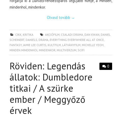
forgatja ki a
Daniels
-rendezőpáros legújabb filmje, a Minden,
mindenhol, mindenkor.
Olvasd tovább
→
CIKK
,
KRITIKA
AKCIÓFILM
,
CSALÁDI DRÁMA
,
DAN KWAN
,
DANIEL
SCHEINERT
,
DANIELS
,
DRÁMA
,
EVERYTHING EVERYWHERE ALL AT ONCE
,
FANTASY
,
JAMIE LEE CURTIS
,
KULTFILM
,
LÁTVÁNYFILM
,
MICHELLE YEOH
,
MINDEN MINDENHOL MINDENKOR
,
MULTIVERZUM
,
SCIFI
Röviden: Legendás
0
állatok: Dumbledore
titkai / A szürke
ember / Meggyőző
érvek