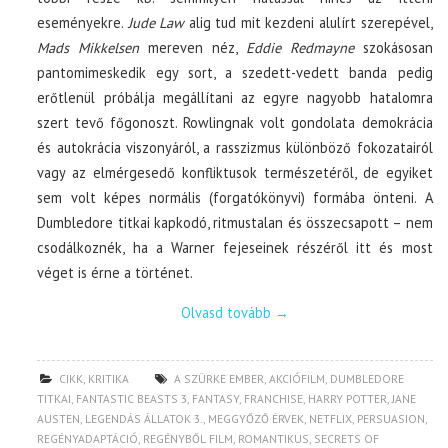
eseményekre.
Jude Law
alig tud mit kezdeni alulírt szerepével,
Mads Mikkelsen
mereven néz,
Eddie Redmayne
szokásosan
pantomimeskedik egy sort, a szedett-vedett banda pedig
erőtlenül próbálja megállítani az egyre nagyobb hatalomra
szert tevő főgonoszt. Rowlingnak volt gondolata demokrácia
és autokrácia viszonyáról, a rasszizmus különböző fokozatairól
vagy az elmérgesedő konfliktusok természetéről, de egyiket
sem volt képes normális (forgatókönyvi) formába önteni. A
Dumbledore titkai kapkodó, ritmustalan és összecsapott – nem
csodálkoznék, ha a Warner fejeseinek részéről itt és most
véget is érne a történet.
Olvasd tovább
→
CIKK
,
KRITIKA
A SZÜRKE EMBER
,
AKCIÓFILM
,
DUMBLEDORE
TITKAI
,
FANTASTIC BEASTS 3
,
FANTASY
,
FRANCHISE
,
HARRY POTTER
,
JANE
AUSTEN
,
LEGENDÁS ÁLLATOK 3.
,
MEGGYŐZŐ ÉRVEK
,
NETFLIX
,
PERSUASION
,
REGÉNYADAPTÁCIÓ
,
REGÉNYBŐL FILM
,
ROMANTIKUS
,
SECRETS OF