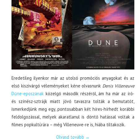
Eredetileg ilyenkor már az utolsó promóciós anyagokat és az
első kiszivárgó véleményeket kéne olvasnunk
Denis Villeneuve
Dűne-eposzának
közelgő második részéről, ám ha már az író-
és színész-sztrájk miatt jövő tavaszra tolták a bemutatót,
ismerkedjünk meg egy, pontosabban két híres-hírhedt korábbi
feldolgozással, melyek akaratlanul is döntő hatással voltak a
filmes popkultúrára – még Villeneuve-re is, hiába tiltakozik.
Olvasd tovább
→