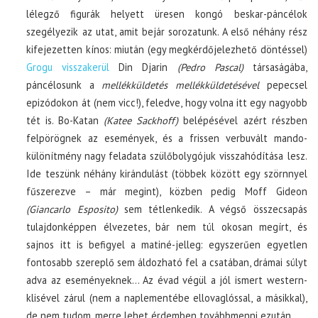
lélegző figurák helyett üresen kongó beskar-páncélok
szegélyezik az utat, amit bejár sorozatunk. A első néhány rész
kifejezetten kínos: miután (egy megkérdőjelezhető döntéssel)
Grogu visszakerül
Din Djarin
(Pedro Pascal)
társaságába,
páncélosunk a
mellékküldetés mellékküldetésével
pepecsel
epizódokon át (nem vicc!), feledve, hogy volna itt egy nagyobb
tét is. Bo-Katan
(Katee Sackhoff)
belépésével azért részben
felpörögnek az események, és a frissen verbuvált mando-
különítmény nagy feladata szülőbolygójuk visszahódítása lesz.
Ide teszünk néhány kirándulást (többek között egy szörnnyel
fűszerezve – már megint), közben pedig Moff Gideon
(Giancarlo Esposito)
sem tétlenkedik. A végső összecsapás
tulajdonképpen élvezetes, bár nem túl okosan megírt, és
sajnos itt is befigyel a matiné-jelleg: egyszerűen egyetlen
fontosabb szereplő sem áldozható fel a csatában, drámai súlyt
adva az eseményeknek… Az évad végül a jól ismert western-
klisével zárul (nem a naplementébe ellovaglóssal, a másikkal),
de nem tudom, merre lehet érdemben továbbmenni ezután.