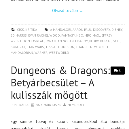
Olvasd tovább
→
CIKK
,
KRITIKA
A MANDALÓRI
,
AARON PAUL
,
DISCOVERY
,
DISNEY
,
ED HARRIS
,
EVAN RACHEL WOOD
,
FANTASY
,
HBO
,
HBO MAX
,
JEFFREY
WRIGHT
,
JON FAVREAU
,
JONATHAN NOLAN
,
LISA JOY
,
PEDRO PASCAL
,
SCIFI
,
SOROZAT
,
STAR WARS
,
TESSA THOMPSON
,
THANDIE NEWTON
,
THE
MANDALORIAN
,
WARNER
,
WESTWORLD
Dungeons & Dragons:
0
Betyárbecsület – A
kulisszák mögött
PUBLIKÁLTA
2023. MÁRCIUS 30.
FILMDROID
Egy sármos tolvaj és különc kalandorokból álló bandája
nagyszabású akciót tervez egy elveszett ereklye