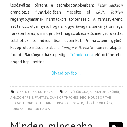
lépésváltás történt a szórakoztatóiparban:
Peter Jackson
grandiózus filmtrilógiában mesélte el
J.R.R. Tolkien
regényfolyamának harmadkori történéseit. A fantasy-trend
azóta dúl, olyannyira, hogy a kígyó (avagy a sárkány) önmaga
farkába harap, s mindjárt két nagyszabású előzménysorozattal
tölthetjük el hűvös őszi estéinket.
A hatalom gyűrűi
Középfölde másodkorába, a
George R.R. Martin
könyve alapján
íródott
Sárkányok háza
pedig a
Trónok harca
előtörténetébe
enged bepillantást.
Olvasd tovább
→
CIKK
,
KRITIKA
,
KULISSZA
A GYŰRŰK URA
,
A HATALOM GYŰRŰI
,
AMAZON PRIME
,
FANTASY
,
GAME OF THRONES
,
HBO
,
HOUSE OF THE
DRAGON
,
LORD OF THE RINGS
,
RINGS OF POWER
,
SÁRKÁNYOK HÁZA
,
SOROZAT
,
TRÓNOK HARCA
Minden, mindenhol,
0