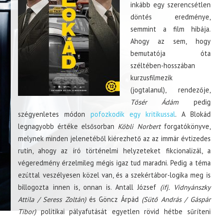
inkább egy szerencsétlen
döntés eredménye,
semmint a film hibája.
Ahogy az sem, hogy
bemutatója óta
széltében-hosszában
kurzusfilmezik
(jogtalanul), rendezője,
Tősér Ádám
pedig
szégyenletes módon
pofozkodik egy kritikussal
. A Blokád
legnagyobb értéke elsősorban
Köbli Norbert
forgatókönyve,
melynek minden jelenetéből kiérezhető az az immár évtizedes
rutin, ahogy az író történelmi helyzeteket fikcionalizál, a
végeredmény érzelmileg mégis igaz tud maradni. Pedig a téma
ezúttal veszélyesen közel van, és a szekértábor-logika meg is
billogozta innen is, onnan is. Antall József
(ifj. Vidnyánszky
Attila / Seress Zoltán)
és Göncz Árpád
(Sütő András / Gáspár
Tibor)
politikai pályafutását egyetlen rövid hétbe sűríteni