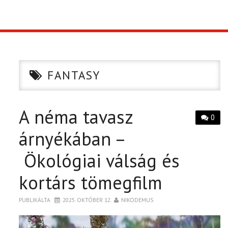
TOP10
KULISSZA
FANTASY
CIKK
A néma tavasz
PÓLÓ RENDELÉS
0
árnyékában –
Ökológiai válság és
kortárs tömegfilm
PUBLIKÁLTA
2025. OKTÓBER 12.
NIKODEMUS