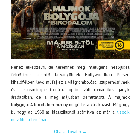
Nehéz elképzelni, de teremnek még intelligens, nézőjüket
felnőttnek tekintő látványfilmek Hollywoodban. Persze
kihalófélben lévő műfaj ez a világrombolósdi szuperhősfilmek
és a streaming-csatornákra optimalizált romantikus gagyik
áradatában, de a még májusban bemutatott
A majmok
bolygója: A birodalom
bizony megérte a várakozást. Még úgy
is, hogy az 1968-as klasszikustól számítva ez már a
tizedik
mozifilm a témában
.
Olvasd tovább
→