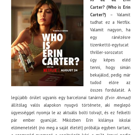
Carter? (Who is Erin
Carter?)
– Valamit
tudhat ez a Netflix.
Valamit nagyon, ha
egy ránézésre
tizenkettő-egytucat
thriller-sorozatot
úgy képes eléd
tenni, hogy simán
bekajálod, pedig már
tudod előre az
összes fordulatát. A
legújabb őrület ugyanis egy barcelonai tanárnő
(Evin Ahmad)
állítólag valós alapokon nyugvó története, aki meglepő
ügyességgel nyomja le az aktuális bolti tolvajt, és ez felkelti
pár ember gyanúját. Miközben Erin kislánya iskolai
előmenetelét (no meg a saját életét) próbálja egyben tartani,