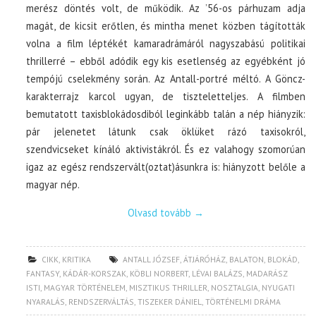
merész döntés volt, de működik. Az ’56-os párhuzam adja
magát, de kicsit erőtlen, és mintha menet közben tágították
volna a film léptékét kamaradrámáról nagyszabású politikai
thrillerré – ebből adódik egy kis esetlenség az egyébként jó
tempójú cselekmény során. Az Antall-portré méltó. A Göncz-
karakterrajz karcol ugyan, de tiszteletteljes. A filmben
bemutatott taxisblokádosdiból leginkább talán a nép hiányzik:
pár jelenetet látunk csak öklüket rázó taxisokról,
szendvicseket kínáló aktivistákról. És ez valahogy szomorúan
igaz az egész rendszervált(oztat)ásunkra is: hiányzott belőle a
magyar nép.
Olvasd tovább
→
CIKK
,
KRITIKA
ANTALL JÓZSEF
,
ÁTJÁRÓHÁZ
,
BALATON
,
BLOKÁD
,
FANTASY
,
KÁDÁR-KORSZAK
,
KÖBLI NORBERT
,
LÉVAI BALÁZS
,
MADARÁSZ
ISTI
,
MAGYAR TÖRTÉNELEM
,
MISZTIKUS THRILLER
,
NOSZTALGIA
,
NYUGATI
NYARALÁS
,
RENDSZERVÁLTÁS
,
TISZEKER DÁNIEL
,
TÖRTÉNELMI DRÁMA