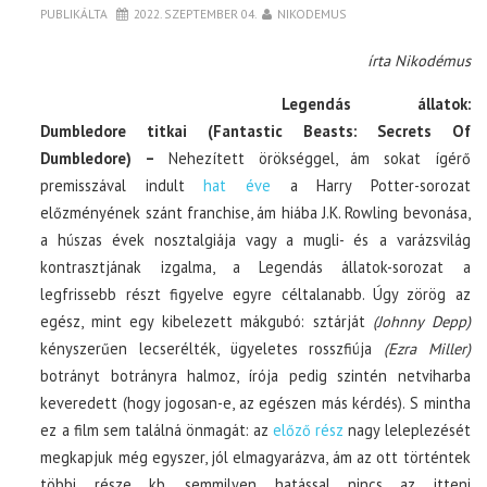
PUBLIKÁLTA
2022. SZEPTEMBER 04.
NIKODEMUS
írta Nikodémus
Legendás állatok:
Dumbledore titkai (Fantastic Beasts: Secrets Of
Dumbledore) –
Nehezített örökséggel, ám sokat ígérő
premisszával indult
hat éve
a Harry Potter-sorozat
előzményének szánt franchise, ám hiába J.K. Rowling bevonása,
a húszas évek nosztalgiája vagy a mugli- és a varázsvilág
kontrasztjának izgalma, a Legendás állatok-sorozat a
legfrissebb részt figyelve egyre céltalanabb. Úgy zörög az
egész, mint egy kibelezett mákgubó: sztárját
(Johnny Depp)
kényszerűen lecserélték, ügyeletes rosszfiúja
(Ezra Miller)
botrányt botrányra halmoz, írója pedig szintén netviharba
keveredett (hogy jogosan-e, az egészen más kérdés). S mintha
ez a film sem találná önmagát: az
előző rész
nagy leleplezését
megkapjuk még egyszer, jól elmagyarázva, ám az ott történtek
többi része kb. semmilyen hatással nincs az itteni