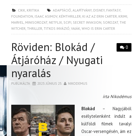
CIKK
,
KRITIKA
ADAPTÁCIÓ
,
ALAPÍTVÁNY
,
DISNEY
,
FANTASY
,
FOUNDATION
,
ISAAC ASIMOV
,
KÉMTHRILLER
,
KI AZ AZ ERIN CARTER
,
KRIMI
,
MARVEL
,
MINISOROZAT
,
NETFLIX
,
SCIFI
,
SECRET INVASION
,
SOROZAT
,
THE
WITCHER
,
THRILLER
,
TITKOS INVÁZIÓ
,
VAJÁK
,
WHO IS ERIN CARTER
Röviden: Blokád /
0
Átjáróház / Nyugati
nyaralás
PUBLIKÁLTA
2023. JÚNIUS 25.
NIKODEMUS
írta Nikodémus
Blokád
– Nagyjából
esélytelenként indult a
külföldi filmek tavalyi
Oscar-versengésén, ám ez