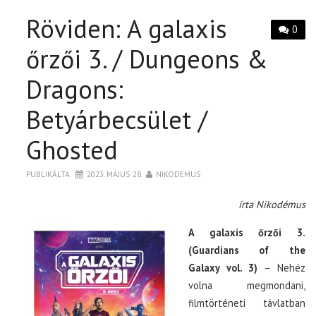
Röviden: A galaxis
0
őrzői 3. / Dungeons &
Dragons:
Betyárbecsület /
Ghosted
PUBLIKÁLTA
2023. MÁJUS 28.
NIKODEMUS
írta Nikodémus
A galaxis őrzői 3.
(Guardians of the
Galaxy vol. 3)
– Nehéz
volna megmondani,
filmtörténeti távlatban