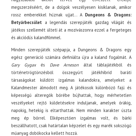
megszerzéséért, de a dolgok veszélyesen kisiklanak, amikor
rossz emberekkel húznak ujjat… A
Dungeons & Dragons:
Betyárbecsület
a legendás szerepjáték gazdag világát és
játékos szellemét ülteti át a mozivászonra ezzel a fergeteges
és akciódús kalandfilmmel.
Minden szerepjáték szépapja, a Dungeons & Dragons egy
egész generáció számára definiálta újra a kaland fogalmát. A
Gary Gygax
és
Dave Arneson
által táblajátékból és
történetrögtönzésből összegyúrt játékhibrid baráti
társaságokat küldött izgalmas kalandokra, amelyeket a
Kalandmester álmodott meg. A játékosok különböző fajú és
képességű alteregók bőrébe bújhattak, hogy mérhetetlen
veszélyeket rejtő küldetésekre induljanak, amelyek órákig,
napokig, hetekig is eltarthattak. Nem minden karakter úszta
meg ép bőrrel. Elképesztően izgalmas volt, és bárki
beszállhatott, csak határtalan képzelet és egy marék sokszögű
műanyag dobókocka kellett hozzá.