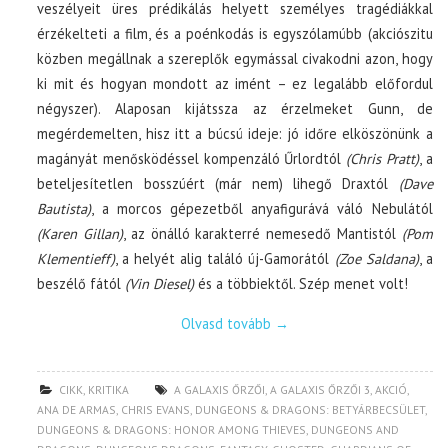
veszélyeit üres prédikálás helyett személyes tragédiákkal
érzékelteti a film, és a poénkodás is egyszólamúbb (akciószitu
közben megállnak a szereplők egymással civakodni azon, hogy
ki mit és hogyan mondott az imént – ez legalább előfordul
négyszer). Alaposan kijátssza az érzelmeket Gunn, de
megérdemelten, hisz itt a búcsú ideje: jó időre elköszönünk a
magányát menősködéssel kompenzáló Űrlordtól
(Chris Pratt)
, a
beteljesítetlen bosszúért (már nem) lihegő Draxtól
(Dave
Bautista)
, a morcos gépezetből anyafigurává váló Nebulától
(Karen Gillan)
, az önálló karakterré nemesedő Mantistól
(Pom
Klementieff)
, a helyét alig találó új-Gamorától
(Zoe Saldana)
, a
beszélő fától
(Vin Diesel)
és a többiektől. Szép menet volt!
Olvasd tovább
→
CIKK
,
KRITIKA
A GALAXIS ŐRZŐI
,
A GALAXIS ŐRZŐI 3
,
AKCIÓ
,
ANA DE ARMAS
,
CHRIS EVANS
,
DUNGEONS & DRAGONS: BETYÁRBECSÜLET
,
DUNGEONS & DRAGONS: HONOR AMONG THIEVES
,
DUNGEONS AND