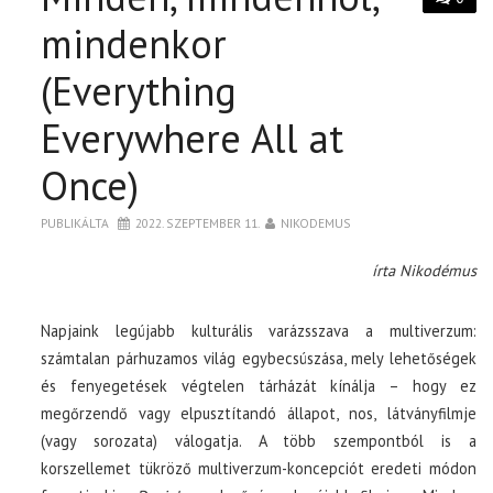
mindenkor
(Everything
Everywhere All at
Once)
PUBLIKÁLTA
2022. SZEPTEMBER 11.
NIKODEMUS
írta Nikodémus
Napjaink legújabb kulturális varázsszava a multiverzum:
számtalan párhuzamos világ egybecsúszása, mely lehetőségek
és fenyegetések végtelen tárházát kínálja – hogy ez
megőrzendő vagy elpusztítandó állapot, nos, látványfilmje
(vagy sorozata) válogatja. A több szempontból is a
korszellemet tükröző multiverzum-koncepciót eredeti módon