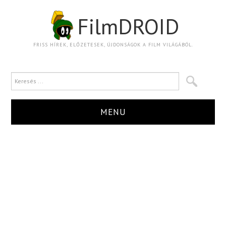
FilmDROID
FRISS HÍREK, ELŐZETESEK, ÚJDONSÁGOK A FILM VILÁGÁBÓL.
MENU
HÍR
TRAILER
KRITIKA
BOXOFFICE