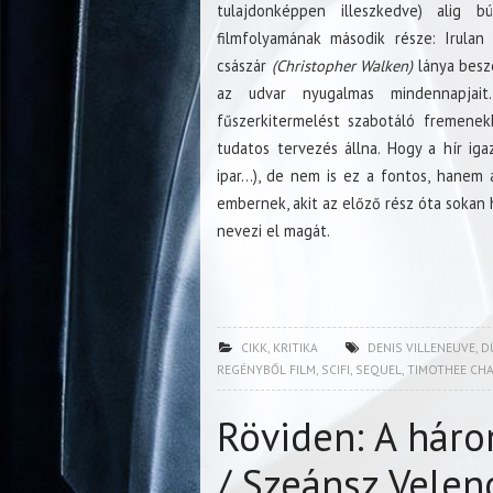
tulajdonképpen illeszkedve) alig b
filmfolyamának második része: Irula
császár
(Christopher Walken)
lánya beszé
az udvar nyugalmas mindennapjai
fűszerkitermelést szabotáló fremenek
tudatos tervezés állna. Hogy a hír i
ipar…), de nem is ez a fontos, hanem a
embernek, akit az előző rész óta sokan ha
nevezi el magát.
CIKK
,
KRITIKA
DENIS VILLENEUVE
,
D
REGÉNYBŐL FILM
,
SCIFI
,
SEQUEL
,
TIMOTHEE CH
Röviden: A háro
/ Szeánsz Vele