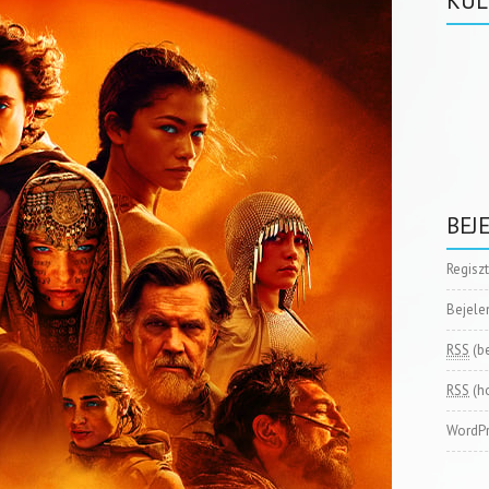
KÜL
BEJ
Regisz
Bejele
RSS
(b
RSS
(h
WordPr