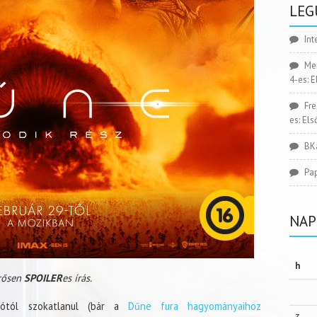
LEG
Int
Me
4-es: 
Fr
es: El
BK
Pa
NAP
h
rősen
SPOILER
es írás.
ciótól szokatlanul (bár a
Dűne fura hagyományaihoz