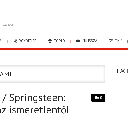
ILÁGÁBÓL.
A
BOXOFFICE
TOP10
KULISSZA
CIKK
FAC
LAMET
 / Springsteen:
0
z ismeretlentől