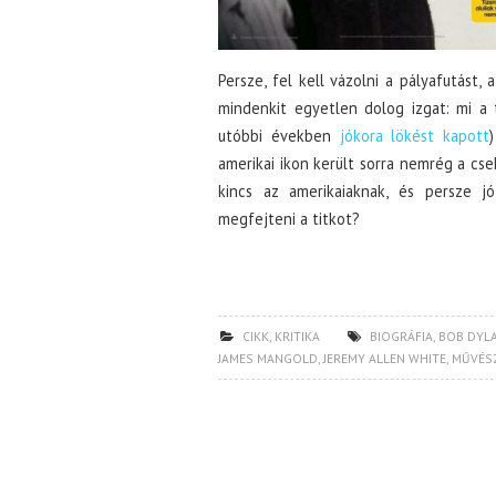
Persze, fel kell vázolni a pályafutást
mindenkit egyetlen dolog izgat: mi a t
utóbbi években
jókora lökést kapott
amerikai ikon került sorra nemrég a cse
kincs az amerikaiaknak, és persze j
megfejteni a titkot?
CIKK
,
KRITIKA
BIOGRÁFIA
,
BOB DYL
JAMES MANGOLD
,
JEREMY ALLEN WHITE
,
MŰVÉS