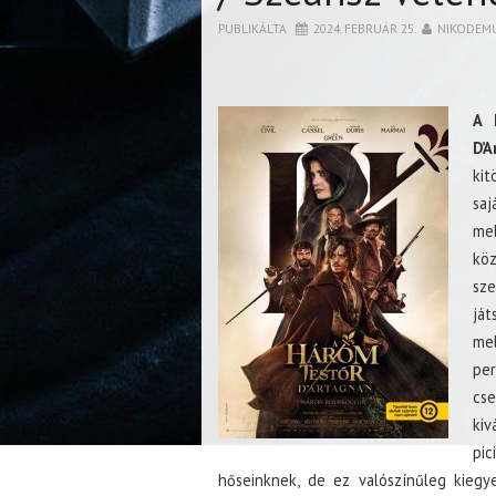
PUBLIKÁLTA
2024. FEBRUÁR 25.
NIKODEM
A 
D’A
kit
sa
mel
köz
sz
ját
me
per
cs
kiv
pic
hőseinknek, de ez valószínűleg kiegy