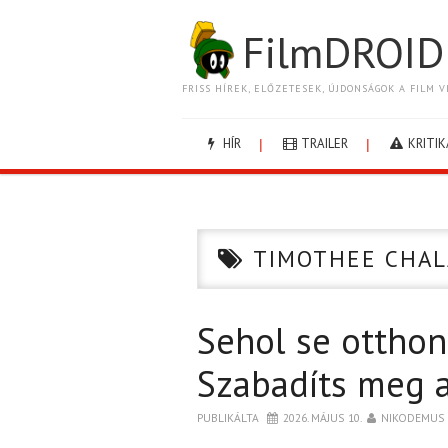
FilmDROID
FRISS HÍREK, ELŐZETESEK, ÚJDONSÁGOK A FILM V
HÍR
TRAILER
KRITIK
TIMOTHEE CHA
Sehol se otthon
Szabadíts meg a
PUBLIKÁLTA
2026. MÁJUS 10.
NIKODEMUS