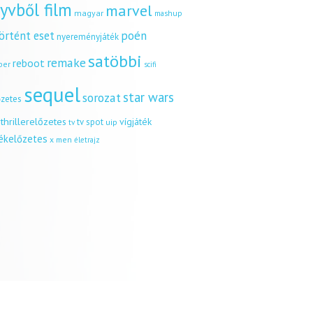
yvből film
marvel
magyar
mashup
örtént eset
poén
nyereményjáték
satöbbi
remake
reboot
ber
scifi
sequel
star wars
sorozat
őzetes
thrillerelőzetes
vígjáték
tv spot
uip
tv
tékelőzetes
x men
életrajz