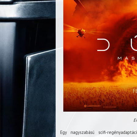
E
Egy nagyszabású scifi-regényadaptá