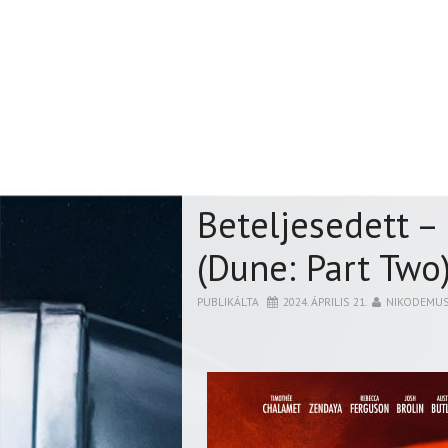
Beteljesedett –
(Dune: Part Two
PUBLIKÁLTA
2024. ÁPRILIS 21.
NIKODEMU