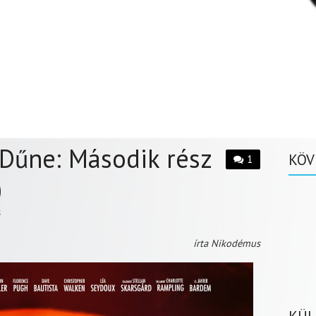
 Dűne: Második rész
KÖV
1
)
S
írta Nikodémus