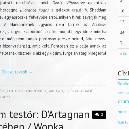
3
újtatott narrációval indul
Denis Villeneuve
gigantikus
n hercegnő
(Florence Pugh)
, a galaxist uraló IV. Shaddam
10
l egy aprócska felvevőbe arról, milyen hírek zavarják meg
17
t. A Harkonnenek ugyanis nem bírnak az Arrakis-i
kel, s egyre szaporodó akcióik mögött egy ideje mintha
24
gaz-e, még nem tudjuk pontosan (nesze neked, fake news-
31
 bizonytalanság, amit kelt. Pontosan ez a célja annak az
lottnak hisznek, s aki egy kicsiny, fürge sivatagi kisegérről
« Júl
Olvasd tovább
→
CÍM
3d
akc
ŰNE
,
FANTASY
,
FRANK HERBERT
,
PART TWO
,
REGÉNYADAPTÁCIÓ
,
bemuta
ALAMET
drám
m testőr: D’Artagnan
horro
0
ncében / Wonka
film
kv