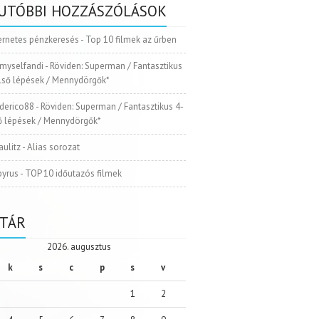
UTÓBBI HOZZÁSZÓLÁSOK
ernetes pénzkeresés
-
Top 10 filmek az űrben
myselfandi
-
Röviden: Superman / Fantasztikus
Első lépések / Mennydörgők*
ederico88
-
Röviden: Superman / Fantasztikus 4-
ső lépések / Mennydörgők*
aulitz
-
Alias sorozat
pyrus
-
TOP 10 időutazós filmek
TÁR
2026. augusztus
k
s
c
p
s
v
1
2