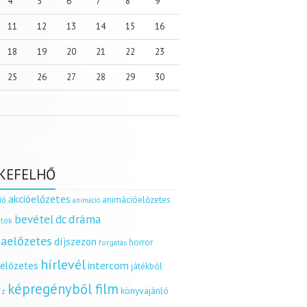
4
5
6
7
8
9
11
12
13
14
15
16
18
19
20
21
22
23
25
26
27
28
29
30
KEFELHŐ
akcióelőzetes
ió
animációelőzetes
animáció
dráma
bevétel
dc
tók
aelőzetes
díjszezon
horror
forgatás
hírlevél
intercom
relőzetes
játékból
képregényből film
könyvajánló
íz