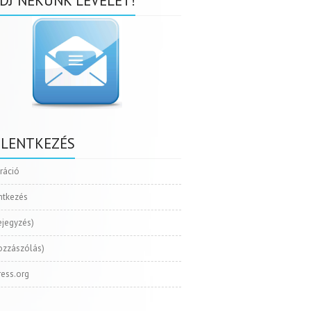
DJ NEKÜNK LEVELET!
ELENTKEZÉS
tráció
ntkezés
ejegyzés)
ozzászólás)
ess.org