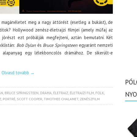
, a magánéletet meg a nagy áttörést (esetleg a bukást), de
itok? Hollywood zenész-életrajzi filmjei (amely műfaj az
) jórészt ezt próbálják megfejteni, aztán bemutatni. Két
kklistán:
Bob Dylan
és
Bruce Springsteen
egyaránt nemzeti
ó alapanyag egy lélekboncolós drámához. De sikerült-e
Olvasd tovább
→
PÓL
NYO
AN
,
BRUCE SPRINGSTEEN
,
DRÁMA
,
ÉLETRAJZ
,
ÉLETRAJZI FILM
,
FOLK
,
Z
,
PORTRÉ
,
SCOTT COOPER
,
TIMOTHEE CHALAMET
,
ZENÉSZFILM