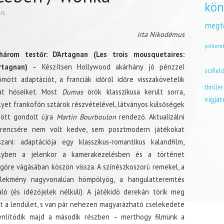
kön
US
megt
írta Nikodémus
pókem
három testőr: D’Artagnan (Les trois mousquetaires:
rtagnan)
– Készítsen Hollywood akárhány jó pénzzel
scifiel
ömött adaptációt, a franciák időről időre visszakövetelik
thriller
ját hőseiket. Most
Dumas
örök klasszikusa került sorra,
vígjá
yet frankofón sztárok részvételével, látványos külsőségek
ött gondolt újra
Martin Bourboulon
rendező. Aktualizálni
erencsére nem volt kedve, sem posztmodern játékokat
szani: adaptációja egy klasszikus-romantikus kalandfilm,
lyben a jelenkor a kamerakezelésben és a történet
gőre vágásában köszön vissza. A színészkoszorú remekel, a
elekmény nagyvonalúan hömpölyög, a hangulatteremtés
áló (és idézőjelek nélküli). A játékidő derekán törik meg
it a lendület, s van pár nehezen magyarázható cselekedete
enlítődik majd a második részben – merthogy filmünk a