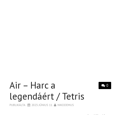
Air – Harc a
0
legendáért / Tetris
PUBLIKÁLTA
2023. JÚNIUS 11.
NIKODEMUS