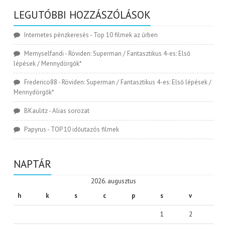
LEGUTÓBBI HOZZÁSZÓLÁSOK
Internetes pénzkeresés
-
Top 10 filmek az űrben
Memyselfandi
-
Röviden: Superman / Fantasztikus 4-es: Első
lépések / Mennydörgők*
Frederico88
-
Röviden: Superman / Fantasztikus 4-es: Első lépések /
Mennydörgők*
BKaulitz
-
Alias sorozat
Papyrus
-
TOP 10 időutazós filmek
NAPTÁR
2026. augusztus
h
k
s
c
p
s
v
1
2