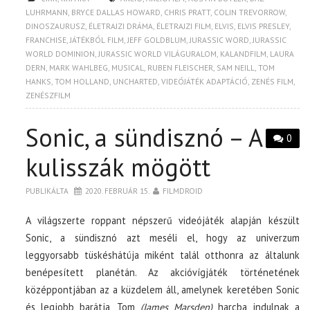
LUHRMANN
,
BRYCE DALLAS HOWARD
,
CHRIS PRATT
,
COLIN TREVORROW
,
DINOSZAURUSZ
,
ÉLETRAJZI DRÁMA
,
ÉLETRAJZI FILM
,
ELVIS
,
ELVIS PRESLEY
,
FRANCHISE
,
JÁTÉKBÓL FILM
,
JEFF GOLDBLUM
,
JURASSIC WORD
,
JURASSIC
WORLD DOMINION
,
JURASSIC WORLD VILÁGURALOM
,
KALANDFILM
,
LAURA
DERN
,
MARK WAHLBEG
,
MUSICAL
,
RUBEN FLEISCHER
,
SAM NEILL
,
TOM
HANKS
,
TOM HOLLAND
,
UNCHARTED
,
VIDEÓJÁTÉK ADAPTÁCIÓ
,
ZENÉS FILM
,
ZENÉSZFILM
Sonic, a sündisznó – A
0
kulisszák mögött
PUBLIKÁLTA
2020. FEBRUÁR 15.
FILMDROID
A világszerte roppant népszerű videójáték alapján készült
Sonic, a sündisznó azt meséli el, hogy az univerzum
leggyorsabb tüskéshátúja miként talál otthonra az általunk
benépesített planétán. Az akcióvígjáték történetének
középpontjában az a küzdelem áll, amelynek keretében Sonic
és legjobb barátja, Tom
(James Marsden)
harcba indulnak a