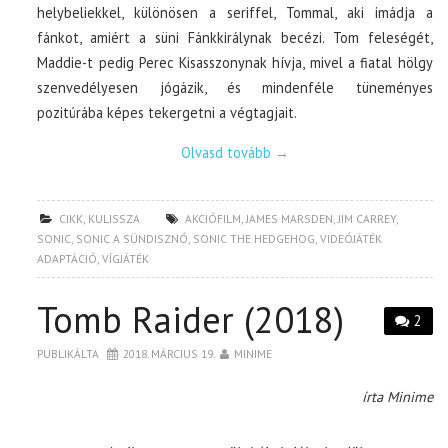
helybeliekkel, különösen a seriffel, Tommal, aki imádja a
fánkot, amiért a süni Fánkkirálynak becézi. Tom feleségét,
Maddie-t pedig Perec Kisasszonynak hívja, mivel a fiatal hölgy
szenvedélyesen jógázik, és mindenféle tüneményes
pozitúrába képes tekergetni a végtagjait.
Olvasd tovább
→
CIKK
,
KULISSZA
AKCIÓFILM
,
JAMES MARSDEN
,
JIM CARREY
,
SONIC
,
SONIC A SÜNDISZNÓ
,
SONIC THE HEDGEHOG
,
VIDEÓJÁTÉK
ADAPTÁCIÓ
,
VÍGJÁTÉK
Tomb Raider (2018)
2
PUBLIKÁLTA
2018. MÁRCIUS 19.
MINIME
írta Minime