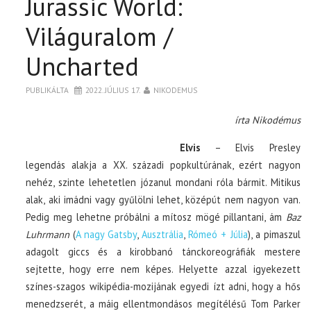
Jurassic World:
Világuralom /
Uncharted
PUBLIKÁLTA
2022. JÚLIUS 17.
NIKODEMUS
írta Nikodémus
Elvis
– Elvis Presley
legendás alakja a XX. századi popkultúrának, ezért nagyon
nehéz, szinte lehetetlen józanul mondani róla bármit. Mitikus
alak, aki imádni vagy gyűlölni lehet, középút nem nagyon van.
Pedig meg lehetne próbálni a mítosz mögé pillantani, ám
Baz
Luhrmann
(
A nagy Gatsby
,
Ausztrália
,
Rómeó + Júlia
), a pimaszul
adagolt giccs és a kirobbanó tánckoreográfiák mestere
sejtette, hogy erre nem képes. Helyette azzal igyekezett
színes-szagos wikipédia-mozijának egyedi ízt adni, hogy a hős
menedzserét, a máig ellentmondásos megítélésű Tom Parker