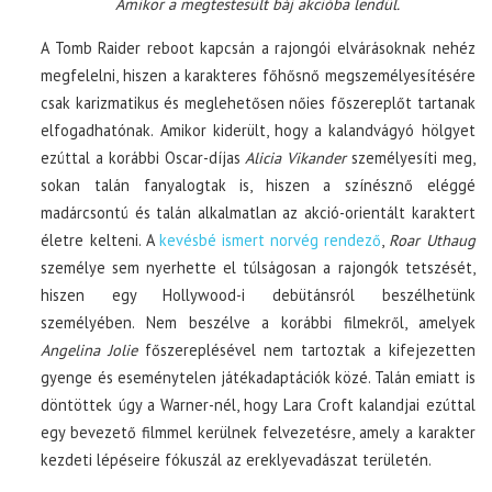
Amikor a megtestesült báj akcióba lendül.
A Tomb Raider reboot kapcsán a rajongói elvárásoknak nehéz
megfelelni, hiszen a karakteres főhősnő megszemélyesítésére
csak karizmatikus és meglehetősen nőies főszereplőt tartanak
elfogadhatónak. Amikor kiderült, hogy a kalandvágyó hölgyet
ezúttal a korábbi Oscar-díjas
Alicia Vikander
személyesíti meg,
sokan talán fanyalogtak is, hiszen a színésznő eléggé
madárcsontú és talán alkalmatlan az akció-orientált karaktert
életre kelteni. A
kevésbé ismert norvég rendező
,
Roar Uthaug
személye sem nyerhette el túlságosan a rajongók tetszését,
hiszen egy Hollywood-i debütánsról beszélhetünk
személyében. Nem beszélve a korábbi filmekről, amelyek
Angelina Jolie
főszereplésével nem tartoztak a kifejezetten
gyenge és eseménytelen játékadaptációk közé. Talán emiatt is
döntöttek úgy a Warner-nél, hogy Lara Croft kalandjai ezúttal
egy bevezető filmmel kerülnek felvezetésre, amely a karakter
kezdeti lépéseire fókuszál az ereklyevadászat területén.