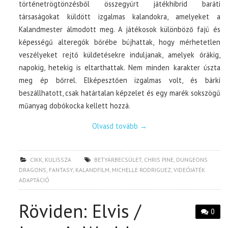
történetrögtönzésből összegyúrt játékhibrid baráti
társaságokat küldött izgalmas kalandokra, amelyeket a
Kalandmester álmodott meg. A játékosok különböző fajú és
képességű alteregók bőrébe bújhattak, hogy mérhetetlen
veszélyeket rejtő küldetésekre induljanak, amelyek órákig,
napokig, hetekig is eltarthattak. Nem minden karakter úszta
meg ép bőrrel. Elképesztően izgalmas volt, és bárki
beszállhatott, csak határtalan képzelet és egy marék sokszögű
műanyag dobókocka kellett hozzá.
Olvasd tovább
→
CIKK
,
KULISSZA
BETYÁRBECSÜLET
,
CHRIS PINE
,
DUNGEONS
DRAGONS
,
FANTASY
,
KALANDFILM
,
MICHELLE RODRIGUEZ
,
VIDEÓJÁTÉK
ADAPTÁCIÓ
Röviden: Elvis /
0