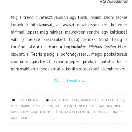
írta Nikodémus
Míg a trendi filmfesztiválokon úgy tűnik, inkább szidni szokás
korunk kapitalizmusát, a tavaszi moziszezon két kellemes
filmmel lepett meg minket, melyekben rendre egy kultikussá
vált (s persze kasszasikert hozó) termék körül forog a
történet.
Az Air – Harc a legendáért
Michael Jordan
Nike-
cipőjét, a
Tetris
pedig a pofonegyszerű, mégis popkulturális
ikonná magasztosult számítógépes játékot mutatja be –
pontosabban a megalkotásuk körül szorgoskodó kisembereket.
Olvasd tovább
→
CIKK
,
KRITIKA
AIR
,
BEN AFFLECK
,
DRÁMA
,
HARC A LEGENDÁÉRT
,
JON S. BAIRD
,
KÉMTHRILLER
,
MATT DAMON
,
MICHAEL JORDAN
,
NBA
,
NIKE
,
SPORTFILM
,
SZÁMÍTÓGÉPES JÁTÉK
,
TARON EGERTON
,
TETRIS
,
VIDEÓJÁTÉK
ADAPTÁCIÓ