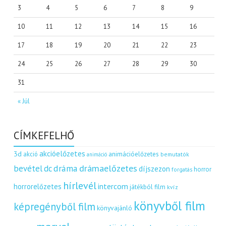
3
4
5
6
7
8
9
10
11
12
13
14
15
16
17
18
19
20
21
22
23
24
25
26
27
28
29
30
31
« Júl
CÍMKEFELHŐ
akcióelőzetes
3d
akció
animációelőzetes
bemutatók
animáció
dráma
drámaelőzetes
bevétel
dc
díjszezon
horror
forgatás
hírlevél
intercom
horrorelőzetes
játékból film
kvíz
könyvből film
képregényből film
könyvajánló