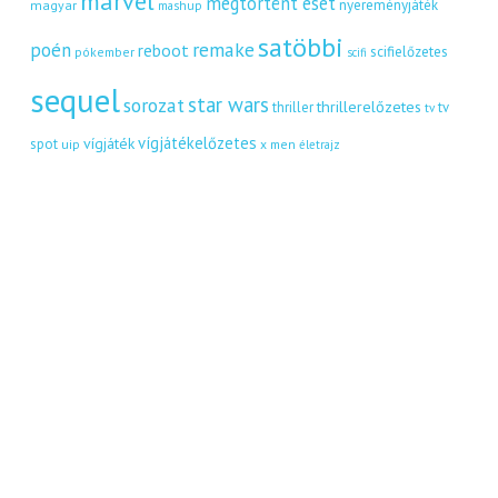
marvel
megtörtént eset
nyereményjáték
magyar
mashup
satöbbi
remake
poén
reboot
scifielőzetes
pókember
scifi
sequel
star wars
sorozat
thrillerelőzetes
thriller
tv
tv
vígjátékelőzetes
vígjáték
spot
uip
x men
életrajz