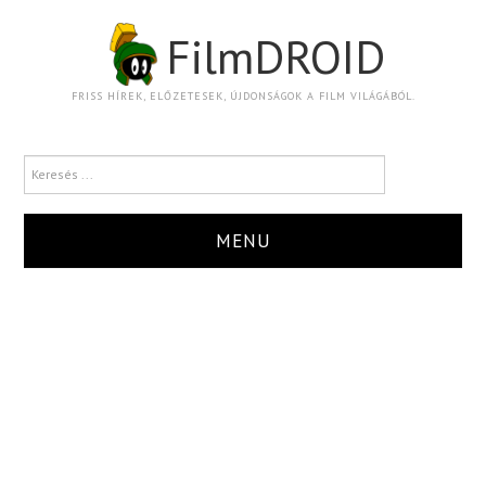
FilmDROID
FRISS HÍREK, ELŐZETESEK, ÚJDONSÁGOK A FILM VILÁGÁBÓL.
MENU
HÍR
TRAILER
KRITIKA
BOXOFFICE