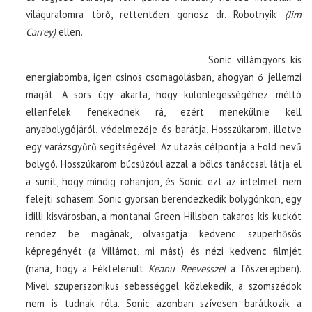
világuralomra törő, rettentően gonosz dr. Robotnyik
(Jim
Carrey)
ellen.
Sonic villámgyors kis
energiabomba, igen csinos csomagolásban, ahogyan ő jellemzi
magát. A sors úgy akarta, hogy különlegességéhez méltó
ellenfelek fenekednek rá, ezért menekülnie kell
anyabolygójáról, védelmezője és barátja, Hosszúkarom, illetve
egy varázsgyűrű segítségével. Az utazás célpontja a Föld nevű
bolygó. Hosszúkarom búcsúzóul azzal a bölcs tanáccsal látja el
a sünit, hogy mindig rohanjon, és Sonic ezt az intelmet nem
felejti sohasem. Sonic gyorsan berendezkedik bolygónkon, egy
idilli kisvárosban, a montanai Green Hillsben takaros kis kuckót
rendez be magának, olvasgatja kedvenc szuperhősös
képregényét (a Villámot, mi mást) és nézi kedvenc filmjét
(naná, hogy a Féktelenült
Keanu Reevesszel
a főszerepben).
Mivel szuperszonikus sebességgel közlekedik, a szomszédok
nem is tudnak róla. Sonic azonban szívesen barátkozik a