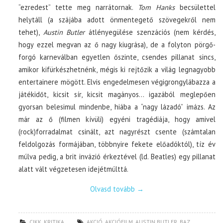
“ezredest” tette meg narrátornak.
Tom Hanks
becsülettel
helytáll (a szájába adott önmentegető szövegekről nem
tehet),
Austin Butler
átlényegülése szenzációs (nem kérdés,
hogy ezzel megvan az ő nagy kiugrása), de a folyton pörgő-
forgó karneválban egyetlen őszinte, csendes pillanat sincs,
amikor kifürkészhetnénk, mégis ki rejtőzik a világ legnagyobb
entertainere mögött. Elvis engedelmesen végigrongylábazza a
játékidőt, kicsit sír, kicsit magányos… igazából meglepően
gyorsan belesimul mindenbe, hiába a “nagy lázadó” imázs. Az
már az ő (filmen kívüli) egyéni tragédiája, hogy amivel
(rock)forradalmat csinált, azt nagyrészt csente (számtalan
feldolgozás formájában, többnyire fekete előadóktól), tíz év
múlva pedig, a brit invázió érkeztével (ld. Beatles) egy pillanat
alatt vált végzetesen idejétmúlttá.
Olvasd tovább
→
CIKK
,
KRITIKA
AKCIÓ
,
AKCIÓFILM
,
AUSTIN BUTLER
,
BAZ