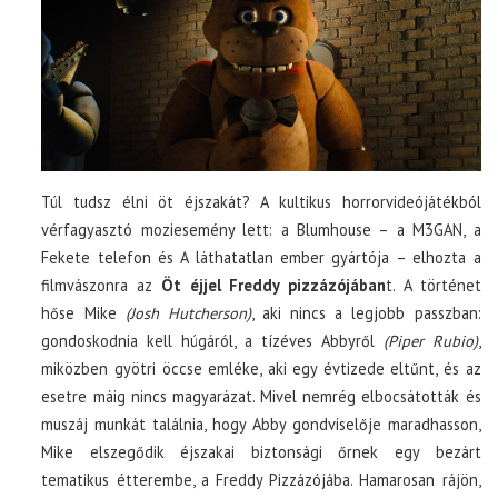
Túl tudsz élni öt éjszakát? A kultikus horrorvideójátékból
vérfagyasztó moziesemény lett: a Blumhouse – a M3GAN, a
Fekete telefon és A láthatatlan ember gyártója – elhozta a
filmvászonra az
Öt éjjel Freddy pizzázójában
t. A történet
hőse Mike
(Josh Hutcherson)
, aki nincs a legjobb passzban:
gondoskodnia kell húgáról, a tízéves Abbyről
(Piper Rubio)
,
miközben gyötri öccse emléke, aki egy évtizede eltűnt, és az
esetre máig nincs magyarázat. Mivel nemrég elbocsátották és
muszáj munkát találnia, hogy Abby gondviselője maradhasson,
Mike elszegődik éjszakai biztonsági őrnek egy bezárt
tematikus étterembe, a Freddy Pizzázójába. Hamarosan rájön,