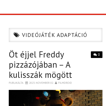
TOP10
KULISSZA
VIDEÓJÁTÉK ADAPTÁCIÓ
CIKK
Öt éjjel Freddy
PÓLÓ RENDELÉS
0
pizzázójában – A
kulisszák mögött
PUBLIKÁLTA
2023. NOVEMBER 02.
FILMDROID