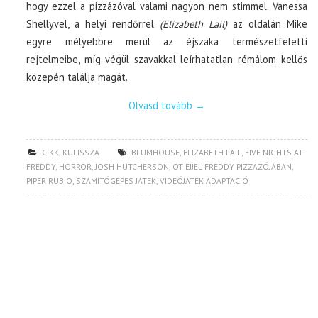
hogy ezzel a pizzázóval valami nagyon nem stimmel. Vanessa
Shellyvel, a helyi rendőrrel
(Elizabeth Lail)
az oldalán Mike
egyre mélyebbre merül az éjszaka természetfeletti
rejtelmeibe, míg végül szavakkal leírhatatlan rémálom kellős
közepén találja magát.
Olvasd tovább
→
CIKK
,
KULISSZA
BLUMHOUSE
,
ELIZABETH LAIL
,
FIVE NIGHTS AT
FREDDY
,
HORROR
,
JOSH HUTCHERSON
,
ÖT ÉJJEL FREDDY PIZZÁZÓJÁBAN
,
PIPER RUBIO
,
SZÁMÍTÓGÉPES JÁTÉK
,
VIDEÓJÁTÉK ADAPTÁCIÓ