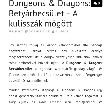
Dungeons & Dragons:
0
Betyárbecsület – A
kulisszák mögött
PUBLIKÁLTA
2023. MÁRCIUS 30.
FILMDROID
Egy sármos tolvaj és különc kalandorokból álló bandája
nagyszabású akciót tervez egy elveszett ereklye
megszerzéséért, de a dolgok veszélyesen kisiklanak, amikor
rossz emberekkel húznak ujjat… A
Dungeons & Dragons:
Betyárbecsület
a legendás szerepjáték gazdag világát és
játékos szellemét ülteti át a mozivászonra ezzel a fergeteges
és akciódús kalandfilmmel.
Minden szerepjáték szépapja, a Dungeons & Dragons egy
egész generáció számára definiálta újra a kaland fogalmát. A
Gary Gygax
és
Dave Arneson
által táblajátékból és