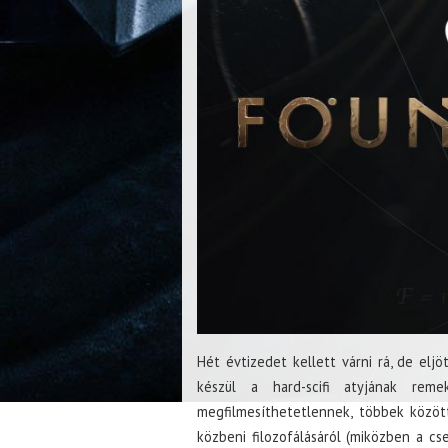
Hét évtizedet kellett várni rá, de elj
készül a hard-scifi atyjának rem
megfilmesíthetetlennek, többek közöt
közbeni filozofálásáról (miközben a cse