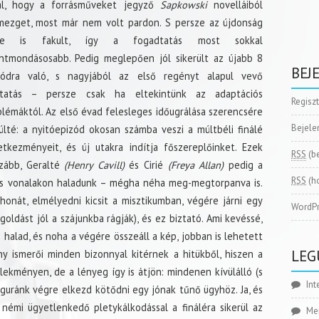
al, hogy a forrásműveket jegyző
Sapkowski
novelláiból
mezget, most már nem volt pardon. S persze az újdonság
je is fakult, így a fogadtatás most sokkal
entmondásosabb. Pedig meglepően jól sikerült az újabb 8
BEJ
zódra való, s nagyjából az első regényt alapul vevő
ytatás – persze csak ha eltekintünk az adaptációs
Regisz
lémáktól. Az első évad felesleges időugrálása szerencsére
Bejele
lté: a nyitóepizód okosan számba veszi a múltbéli finálé
etkezményeit, és új utakra indítja főszereplőinket. Ezek
RSS
(b
zább, Geralté
(Henry Cavill)
és Cirié
(Freya Allan)
pedig a
RSS
(h
s vonalakon haladunk – mégha néha meg-megtorpanva is.
thonát, elmélyedni kicsit a misztikumban, végére járni egy
WordPr
ldást jól a szájunkba rágják), és ez biztató. Ami kevéssé,
halad, és noha a végére összeáll a kép, jobban is lehetett
LEG
y ismerői minden bizonnyal kitérnek a hitükből, hiszen a
lekményen, de a lényeg így is átjön: mindenen kívülálló (s
Int
iguránk végre elkezd kötődni egy jónak tűnő ügyhöz. Ja, és
némi ügyetlenkedő pletykálkodással a fináléra sikerül az
Me