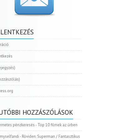
ELENTKEZÉS
tráció
ntkezés
ejegyzés)
ozzászólás)
ess.org
UTÓBBI HOZZÁSZÓLÁSOK
ernetes pénzkeresés
-
Top 10 filmek az űrben
myselfandi
-
Röviden: Superman / Fantasztikus