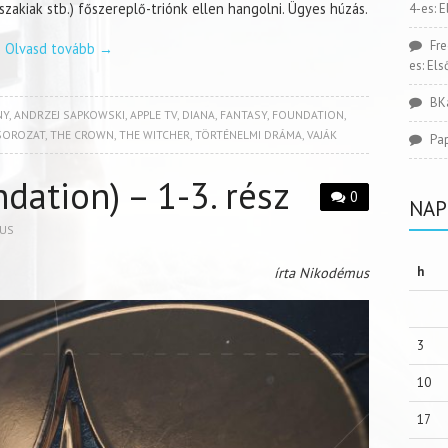
északiak stb.) főszereplő-triónk ellen hangolni. Ügyes húzás.
4-es: 
Fr
Olvasd tovább
→
es: El
BK
NY
,
ANDRZEJ SAPKOWSKI
,
APPLE TV
,
DIANA
,
FANTASY
,
FOUNDATION
,
SOROZAT
,
THE CROWN
,
THE WITCHER
,
TÖRTÉNELMI DRÁMA
,
VAJÁK
Pa
dation) – 1-3. rész
0
NAP
US
írta Nikodémus
h
3
10
17