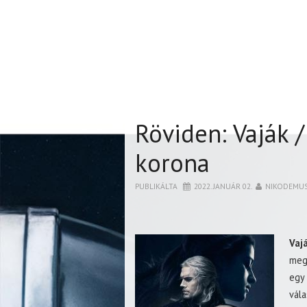
Röviden: Vaják /
korona
PUBLIKÁLTA
2022. JANUÁR 02.
NIKODEMU
Vaj
meg
egy
vála