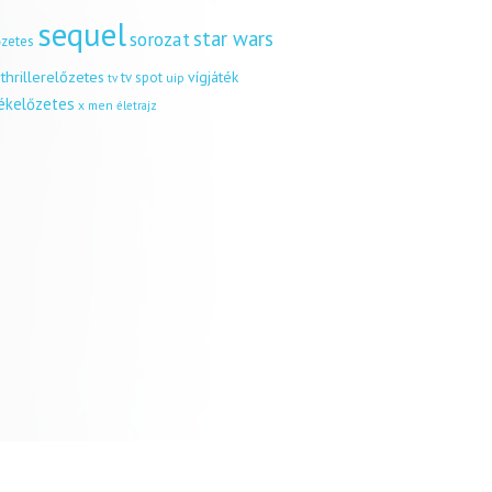
sequel
star wars
sorozat
őzetes
thrillerelőzetes
vígjáték
tv spot
uip
tv
tékelőzetes
x men
életrajz