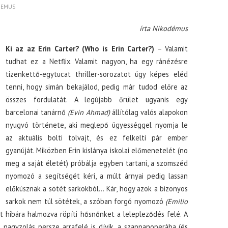
DEMUS
írta Nikodémus
Ki az az Erin Carter? (Who is Erin Carter?)
– Valamit
tudhat ez a Netflix. Valamit nagyon, ha egy ránézésre
tizenkettő-egytucat thriller-sorozatot úgy képes eléd
tenni, hogy simán bekajálod, pedig már tudod előre az
összes fordulatát. A legújabb őrület ugyanis egy
barcelonai tanárnő
(Evin Ahmad)
állítólag valós alapokon
nyugvó története, aki meglepő ügyességgel nyomja le
az aktuális bolti tolvajt, és ez felkelti pár ember
gyanúját. Miközben Erin kislánya iskolai előmenetelét (no
meg a saját életét) próbálja egyben tartani, a szomszéd
nyomozó a segítségét kéri, a múlt árnyai pedig lassan
előkúsznak a sötét sarkokból… Kár, hogy azok a bizonyos
sarkok nem túl sötétek, a szóban forgó nyomozó
(Emilio
t hibára halmozva röpíti hősnőnket a lelepleződés felé. A
nagyzolás persze arrafelé is dívik, a szappanoperába (és