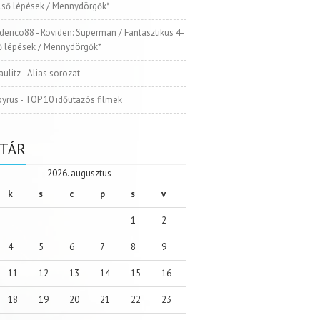
Első lépések / Mennydörgők*
ederico88
-
Röviden: Superman / Fantasztikus 4-
ső lépések / Mennydörgők*
aulitz
-
Alias sorozat
pyrus
-
TOP 10 időutazós filmek
TÁR
2026. augusztus
k
s
c
p
s
v
1
2
4
5
6
7
8
9
11
12
13
14
15
16
18
19
20
21
22
23