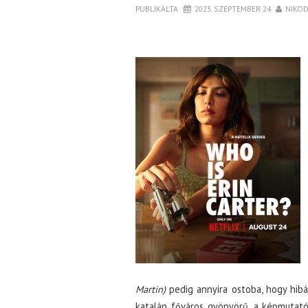
PUBLIKÁLTA
2023. SZEPTEMBER 24.
NIKO
Martin)
pedig annyira ostoba, hogy hibá
katalán főváros gyönyörű, a képmutató 