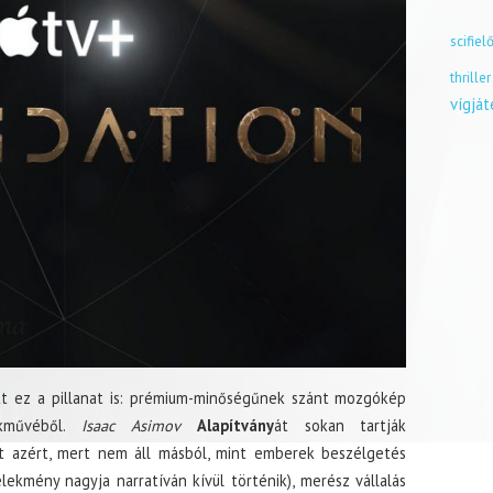
scifiel
thriller
vígjá
ött ez a pillanat is: prémium-minőségűnek szánt mozgókép
ekművéből.
Isaac Asimov
Alapítvány
át sokan tartják
t azért, mert nem áll másból, mint emberek beszélgetés
lekmény nagyja narratíván kívül történik), merész vállalás