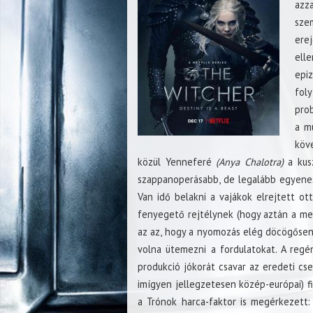
azz
sze
ere
ell
epi
fol
prob
a mú
köv
közül Yenneferé
(Anya Chalotra)
a kus
szappanoperásabb, de legalább egyene
Van idő belakni a vajákok elrejtett ot
fenyegető rejtélynek (hogy aztán a mego
az az, hogy a nyomozás elég döcögősen 
volna ütemezni a fordulatokat. A regén
produkció jókorát csavar az eredeti cse
imígyen jellegzetesen közép-európai) f
a Trónok harca-faktor is megérkezett: 