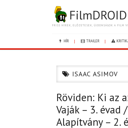
FilmDROID
FRISS HÍREK, ELŐZETESEK, ÚJDONSÁGOK A FILM V
HÍR
TRAILER
KRITIK
ISAAC ASIMOV
Röviden: Ki az a
Vaják – 3. évad /
Alapítvány – 2. 