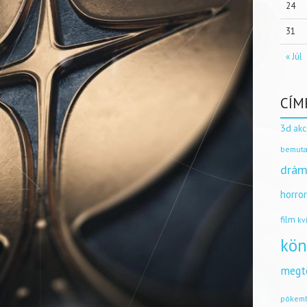
24
31
« Júl
CÍM
3d
akc
bemuta
drám
horro
film
kv
kön
megt
pókem