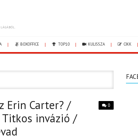
ILÁGÁBÓL.
A
BOXOFFICE
TOP10
KULISSZA
CIKK
FAC
z Erin Carter? /
0
 Titkos invázió /
évad