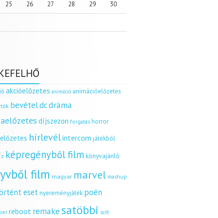
25
26
27
28
29
30
KEFELHŐ
akcióelőzetes
ió
animációelőzetes
animáció
dráma
bevétel
dc
tók
aelőzetes
díjszezon
horror
forgatás
hírlevél
intercom
relőzetes
játékból
képregényből film
könyvajánló
íz
yvből film
marvel
magyar
mashup
örtént eset
poén
nyereményjáték
satöbbi
remake
reboot
ber
scifi