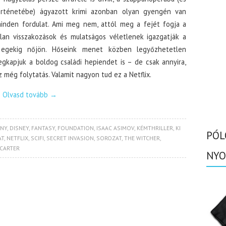
történetébe) ágyazott krimi azonban olyan gyengén van
minden fordulat. Ami meg nem, attól meg a fejét fogja a
n visszakozások és mulatságos véletlenek igazgatják a
 egekig nőjön. Hőseink menet közben legyőzhetetlen
megkapjuk a boldog családi hepiendet is – de csak annyira,
z még folytatás. Valamit nagyon tud ez a Netflix.
Olvasd tovább
→
ÁNY
,
DISNEY
,
FANTASY
,
FOUNDATION
,
ISAAC ASIMOV
,
KÉMTHRILLER
,
KI
PÓL
AT
,
NETFLIX
,
SCIFI
,
SECRET INVASION
,
SOROZAT
,
THE WITCHER
,
 CARTER
NYO