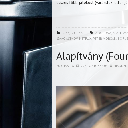
összes főbb játékost (varázslók, elfek, 
CIKK
,
KRITIKA
A KORONA
,
ALAPÍTVÁ
ISAAC ASIMOV
,
NETFLIX
,
PETER MORGAN
,
SCIFI
,
Alapítvány (Foun
PUBLIKÁLTA
2021. OKTÓBER 03.
NIKODEM