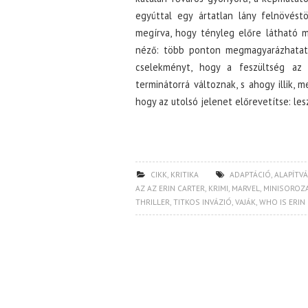
egyúttal egy ártatlan lány felnövés
megírva, hogy tényleg előre látható 
néző: több ponton megmagyarázhatatla
cselekményt, hogy a feszültség az
terminátorrá változnak, s ahogy illik, 
hogy az utolsó jelenet előrevetítse: les
CIKK
,
KRITIKA
ADAPTÁCIÓ
,
ALAPÍTV
AZ AZ ERIN CARTER
,
KRIMI
,
MARVEL
,
MINISOROZ
THRILLER
,
TITKOS INVÁZIÓ
,
VAJÁK
,
WHO IS ERIN