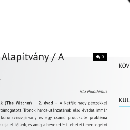
 Alapítvány / A
0
KÖV
S
írta Nikodémus
KÜL
ák (The Witcher) – 2. évad
– A Netflix nagy pénzekkel
támogatott Trónok harca-utánzatának első évadát immár
 koronavírus-járvány és egy csomó produkciós probléma
sztja el tőlünk, és amíg a bevezetést lehetett mentegetni