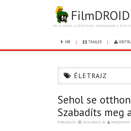
FilmDROID
FRISS HÍREK, ELŐZETESEK, ÚJDONSÁGOK A FILM V
HÍR
TRAILER
KRITIK
ÉLETRAJZ
Sehol se otthon
Szabadíts meg a
PUBLIKÁLTA
2026. MÁJUS 10.
NIKODEMUS