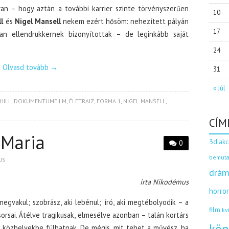
van – hogy aztán a további karrier szinte törvényszerűen
10
l
és
Nigel Mansell
nekem ezért hősöm: nehezített pályán
17
lan ellendrukkernek bizonyítottak – de leginkább saját
24
Olvasd tovább
→
31
« Júl
HILL
,
DOKUMENTUMFILM
,
ÉLETRAJZ
,
FORMA 1
,
NIGEL MANSELL
,
CÍM
 Maria
3d
akc
0
bemuta
US
drám
írta Nikodémus
horro
megvakul; szobrász, aki lebénul; író, aki megtébolyodik – a
film
kv
sorsai. Átélve tragikusak, elmesélve azonban – talán kortárs
 közhelyekbe fúlhatnak. De mégis, mit tehet a művész, ha