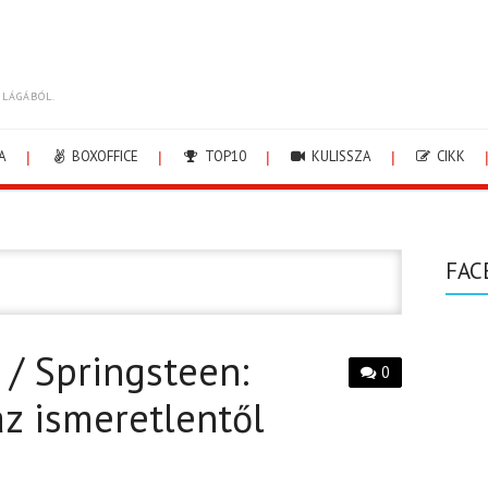
ILÁGÁBÓL.
A
BOXOFFICE
TOP10
KULISSZA
CIKK
FAC
 / Springsteen:
0
z ismeretlentől