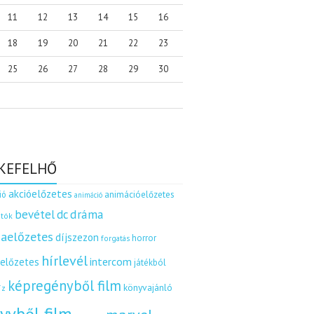
11
12
13
14
15
16
18
19
20
21
22
23
25
26
27
28
29
30
KEFELHŐ
akcióelőzetes
ió
animációelőzetes
animáció
dráma
bevétel
dc
tók
aelőzetes
díjszezon
horror
forgatás
hírlevél
intercom
relőzetes
játékból
képregényből film
könyvajánló
íz