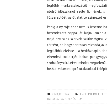
legfőbb munkaeszközétől megfosztat
utolsó időszakáról szóló filmjének, 
főszereplőét, az őt alakító színészét é
Pedig a nyitójelenet nem is lehetne baná
berendezett nappaliját látjuk, amint a
majd hivatalos szervek szürke figurái 
történt, de hogy pontosan micsoda, az m
legalábbis eleinte – a hétköznapi ruti
elrendezi toalettjét, bekap pár gyógys
szobalánynak. Leírva mindez végtelenül 
belőle, valamint apró utalásokkal felép
CIKK
,
KRITIKA
ANGELINA JOLIE
,
ÉLET
PABLO LARRAIN
,
ZENÉS FILM