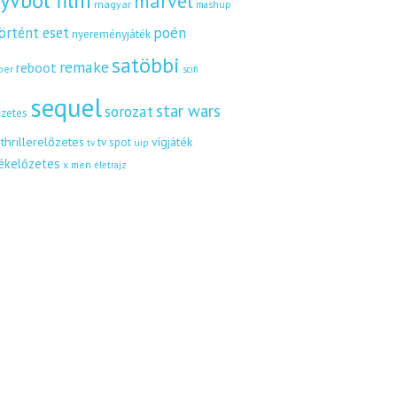
yvből film
marvel
magyar
mashup
örtént eset
poén
nyereményjáték
satöbbi
remake
reboot
ber
scifi
sequel
star wars
sorozat
őzetes
thrillerelőzetes
vígjáték
tv spot
uip
tv
tékelőzetes
x men
életrajz