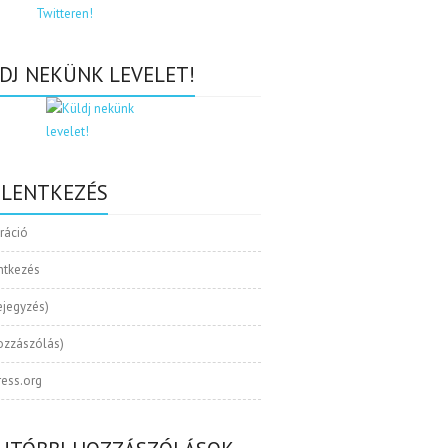
DJ NEKÜNK LEVELET!
ELENTKEZÉS
tráció
ntkezés
ejegyzés)
ozzászólás)
ess.org