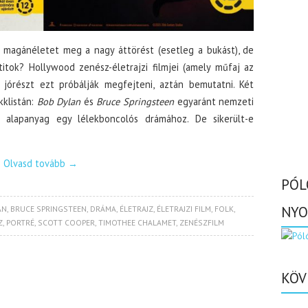
, a magánéletet meg a nagy áttörést (esetleg a bukást), de
itok? Hollywood zenész-életrajzi filmjei (amely műfaj az
) jórészt ezt próbálják megfejteni, aztán bemutatni. Két
kklistán:
Bob Dylan
és
Bruce Springsteen
egyaránt nemzeti
ó alapanyag egy lélekboncolós drámához. De sikerült-e
Olvasd tovább
→
PÓL
NYO
AN
,
BRUCE SPRINGSTEEN
,
DRÁMA
,
ÉLETRAJZ
,
ÉLETRAJZI FILM
,
FOLK
,
Z
,
PORTRÉ
,
SCOTT COOPER
,
TIMOTHEE CHALAMET
,
ZENÉSZFILM
KÖV