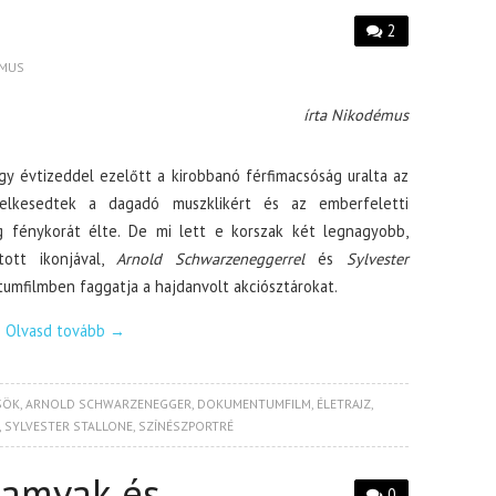
2
EMUS
írta Nikodémus
y évtizeddel ezelőtt a kirobbanó férfimacsóság uralta az
 lelkesedtek a dagadó muszklikért és az emberfeletti
ig fénykorát élte. De mi lett e korszak két legnagyobb,
utott ikonjával,
Arnold Schwarzeneggerrel
és
Sylvester
ntumfilmben faggatja a hajdanvolt akciósztárokat.
Olvasd tovább
→
SÖK
,
ARNOLD SCHWARZENEGGER
,
DOKUMENTUMFILM
,
ÉLETRAJZ
,
,
SYLVESTER STALLONE
,
SZÍNÉSZPORTRÉ
Hamvak és
0