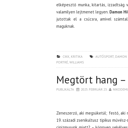
elképesztő munka, kitartás, izzadtság 
valamilyen lejtmenet legyen.
Damon Hil
jutottak el a csúcsra, amivel számta
maguknak.
CIKK
,
KRITIKA
AUTÓSPORT
,
DAMON 
PORTRÉ
,
WILLIAMS
Megtört hang –
PUBLIKÁLTA
2025. FEBRUÁR 23.
NIKODEM
Zeneszerző, aki megsüketül; festő, aki 
19. századi zsenikultusz tipikus művész-
cinizmusunk miatt? – könnyen sekélyes