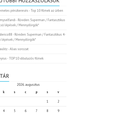
UTÓBBI HOZZÁSZÓLÁSOK
ernetes pénzkeresés
-
Top 10 filmek az űrben
myselfandi
-
Röviden: Superman / Fantasztikus
Első lépések / Mennydörgők*
ederico88
-
Röviden: Superman / Fantasztikus 4-
ső lépések / Mennydörgők*
aulitz
-
Alias sorozat
pyrus
-
TOP 10 időutazós filmek
TÁR
2026. augusztus
k
s
c
p
s
v
1
2
4
5
6
7
8
9