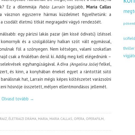
kön
ik? Ez a dilemmája
Pablo Larraín
legújabb,
Maria Callas
megt
s a vásznon egyszerre hármas küzdelmet figyelhetünk: a
s a csodált életmű titkát megragadni vágyó rendezőét.
pókem
lisabb: egy párizsi lakás pazar (ám kissé ódivatú) ízléssel
scifiel
 komornyik és a szolgálólány halkan szót vált egymással,
thriller
vonulnak föl a szőnyegen. Nem kétséges, valami szokatlan
vígjá
ajd csak a fináléban derül ki. Addig meg kell elégednünk –
ncselekvések egyhangúságával. A díva
(Angelina Jolie)
felkel,
zert, és kinn, a konyhában énekel egyet a rántottát sütő
banálisnak hat, Larraín mégis képes költészetet varázsolni
íteni hősnője összetett, mélyen ellentmondásos jellemét.
Olvasd tovább
→
RAJZ
,
ÉLETRAJZI DRÁMA
,
MARIA
,
MARIA CALLAS
,
OPERA
,
OPERAFILM
,