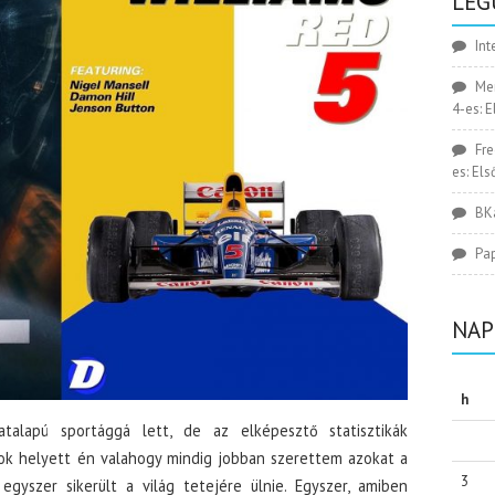
LEG
Int
Me
4-es: 
Fr
es: El
BK
Pa
NAP
h
alapú sportággá lett, de az elképesztő statisztikák
k helyett én valahogy mindig jobban szerettem azokat a
3
egyszer sikerült a világ tetejére ülnie. Egyszer, amiben