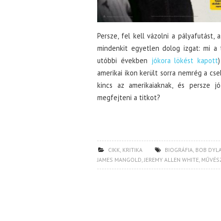
Persze, fel kell vázolni a pályafutást
mindenkit egyetlen dolog izgat: mi a t
utóbbi években
jókora lökést kapott
amerikai ikon került sorra nemrég a cse
kincs az amerikaiaknak, és persze j
megfejteni a titkot?
CIKK
,
KRITIKA
BIOGRÁFIA
,
BOB DYL
JAMES MANGOLD
,
JEREMY ALLEN WHITE
,
MŰVÉS