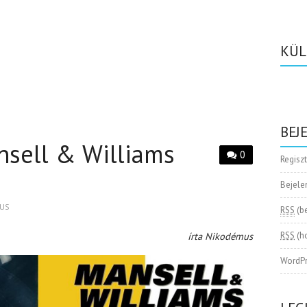
KÜL
BEJ
ansell & Williams
0
Regisz
Bejele
US
RSS
(b
írta Nikodémus
RSS
(h
WordPr