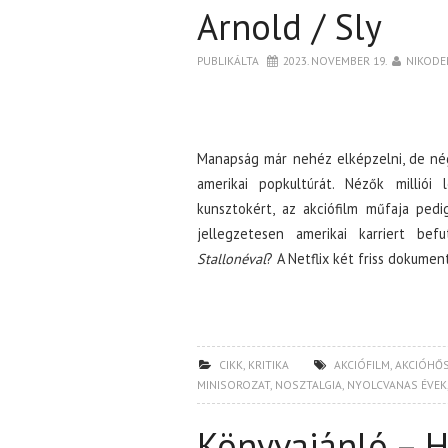
Arnold / Sly
PUBLIKÁLTA
2023. NOVEMBER 19.
NIKOD
Manapság már nehéz elképzelni, de nég
amerikai popkultúrát. Nézők milliói
kunsztokért, az akciófilm műfaja ped
jellegzetesen amerikai karriert bef
Stallonéval
? A Netflix két friss dokume
CIKK
,
KRITIKA
AKCIÓFILM
,
AKCIÓHŐ
MINISOROZAT
,
NOSZTALGIA
,
NYOLCVANAS ÉVEK
Könyvajánló – 