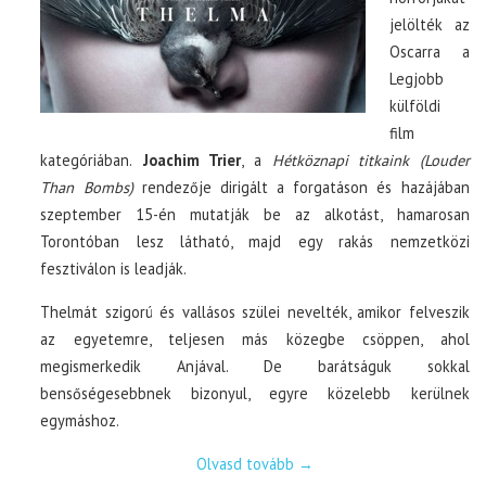
jelölték az
Oscarra a
Legjobb
külföldi
film
kategóriában.
Joachim Trier
, a
Hétköznapi titkaink (Louder
Than Bombs)
rendezője dirigált a forgatáson és hazájában
szeptember 15-én mutatják be az alkotást, hamarosan
Torontóban lesz látható, majd egy rakás nemzetközi
fesztiválon is leadják.
Thelmát szigorú és vallásos szülei nevelték, amikor felveszik
az egyetemre, teljesen más közegbe csöppen, ahol
megismerkedik Anjával. De barátságuk sokkal
bensőségesebbnek bizonyul, egyre közelebb kerülnek
egymáshoz.
Olvasd tovább
→