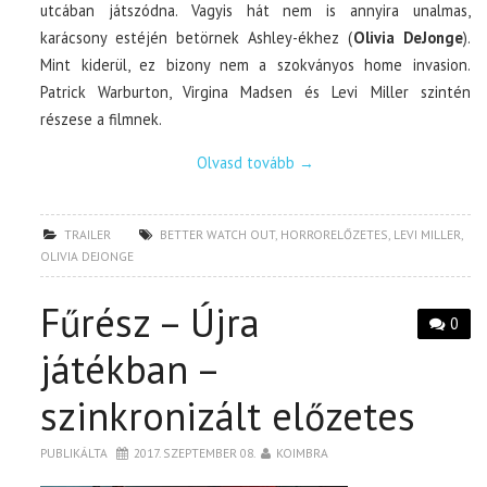
utcában játszódna. Vagyis hát nem is annyira unalmas,
karácsony estéjén betörnek Ashley-ékhez (
Olivia DeJonge
).
Mint kiderül, ez bizony nem a szokványos home invasion.
Patrick Warburton, Virgina Madsen és Levi Miller szintén
részese a filmnek.
Olvasd tovább
→
TRAILER
BETTER WATCH OUT
,
HORRORELŐZETES
,
LEVI MILLER
,
OLIVIA DEJONGE
Fűrész – Újra
0
játékban –
szinkronizált előzetes
PUBLIKÁLTA
2017. SZEPTEMBER 08.
KOIMBRA