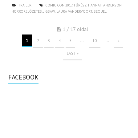
TRAILER
COMIC CON 2017
,
FŰRÉSZ
,
HANNAH ANDERSON
,
HORRORELŐZETES
,
JIGSAW
,
LAURA VANDERVOORT
,
SEQUEL
1 / 17 oldal
1
...
...
2
3
4
5
10
»
LAST »
FACEBOOK