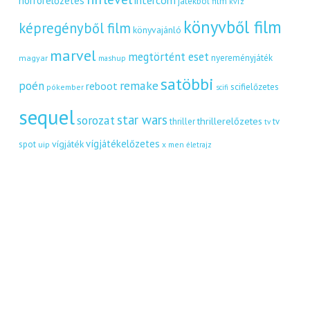
intercom
horrorelőzetes
játékból film
kvíz
könyvből film
képregényből film
könyvajánló
marvel
megtörtént eset
nyereményjáték
magyar
mashup
satöbbi
remake
poén
reboot
scifielőzetes
pókember
scifi
sequel
star wars
sorozat
thrillerelőzetes
thriller
tv
tv
vígjátékelőzetes
vígjáték
spot
uip
x men
életrajz