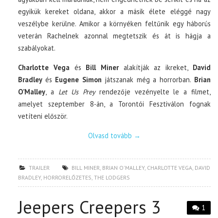
egyikük kereket oldana, akkor a másik élete eléggé nagy
veszélybe kerülne. Amikor a környéken feltűnik egy háborús
veterán Rachelnek azonnal megtetszik és át is hágja a
szabályokat.
Charlotte Vega
és
Bill Miner
alakítják az ikreket,
David
Bradley
és
Eugene Simon
játszanak még a horrorban.
Brian
O’Malley
, a
Let Us Prey
rendezője vezényelte le a filmet,
amelyet szeptember 8-án, a Torontói Fesztiválon fognak
vetíteni először.
Olvasd tovább
→
TRAILER
BILL MINER
,
BRIAN O'MALLEY
,
CHARLOTTE VEGA
,
DAVID
BRADLEY
,
HORRORELŐZETES
,
THE LODGERS
Jeepers Creepers 3
1