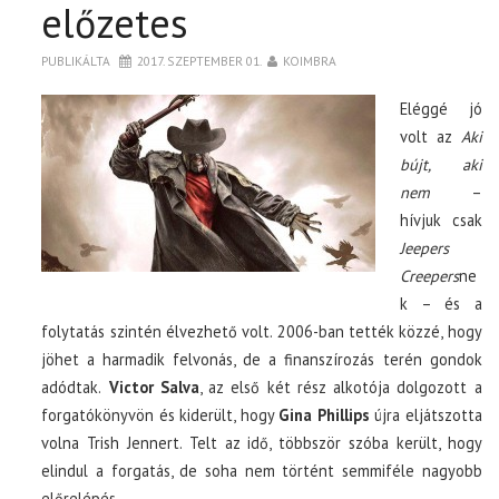
előzetes
PUBLIKÁLTA
2017. SZEPTEMBER 01.
KOIMBRA
Eléggé jó
volt az
Aki
bújt, aki
nem
–
hívjuk csak
Jeepers
Creepers
ne
k – és a
folytatás szintén élvezhető volt. 2006-ban tették közzé, hogy
jöhet a harmadik felvonás, de a finanszírozás terén gondok
adódtak.
Victor Salva
, az első két rész alkotója dolgozott a
forgatókönyvön és kiderült, hogy
Gina Phillips
újra eljátszotta
volna Trish Jennert. Telt az idő, többször szóba került, hogy
elindul a forgatás, de soha nem történt semmiféle nagyobb
előrelépés.