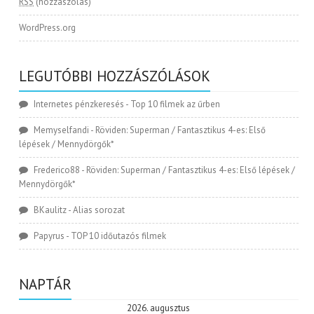
RSS
(hozzászólás)
WordPress.org
LEGUTÓBBI HOZZÁSZÓLÁSOK
Internetes pénzkeresés
-
Top 10 filmek az űrben
Memyselfandi
-
Röviden: Superman / Fantasztikus 4-es: Első
lépések / Mennydörgők*
Frederico88
-
Röviden: Superman / Fantasztikus 4-es: Első lépések /
Mennydörgők*
BKaulitz
-
Alias sorozat
Papyrus
-
TOP 10 időutazós filmek
NAPTÁR
2026. augusztus