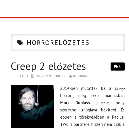
TOP10
KULISSZA
HORRORELŐZETES
CIKK
Creep 2 előzetes
PÓLÓ RENDELÉS
0
PUBLIKÁLTA
2017. SZEPTEMBER 26.
KOIMBRA
2014-ben mutatták be a
Creep
horrort, még akkor márciusban
Mark Duplass
jelezte, hogy
szeretne trilógiává bővíteni. És
ebben a törekvésében a Radius-
TWC is partnere, hiszen nem csak a