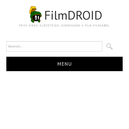
FilmDROID
FRISS HÍREK, ELŐZETESEK, ÚJDONSÁGOK A FILM VILÁGÁBÓL.
MENU
HÍR
TRAILER
KRITIKA
BOXOFFICE