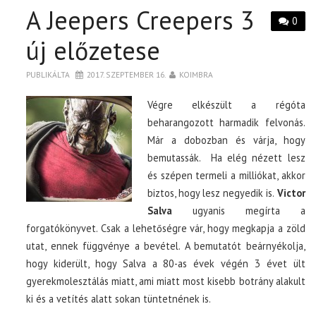
A Jeepers Creepers 3
0
új előzetese
PUBLIKÁLTA
2017. SZEPTEMBER 16.
KOIMBRA
Végre elkészült a régóta
beharangozott harmadik felvonás.
Már a dobozban és várja, hogy
bemutassák. Ha elég nézett lesz
és szépen termeli a milliókat, akkor
biztos, hogy lesz negyedik is.
Victor
Salva
ugyanis megírta a
forgatókönyvet. Csak a lehetőségre vár, hogy megkapja a zöld
utat, ennek függvénye a bevétel. A bemutatót beárnyékolja,
hogy kiderült, hogy Salva a 80-as évek végén 3 évet ült
gyerekmolesztálás miatt, ami miatt most kisebb botrány alakult
ki és a vetítés alatt sokan tüntetnének is.