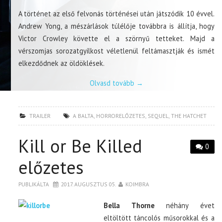
A történet az első felvonás történései után játszódik 10 évvel.
Andrew Yong, a mészárlások túlélője továbbra is állítja, hogy
Victor Crowley követte el a szörnyű tetteket. Majd a
vérszomjas sorozatgyilkost véletlenül feltámasztják és ismét
elkezdődnek az öldöklések.
Olvasd tovább
→
TRAILER
A BALTA
,
HORRORELŐZETES
,
SEQUEL
,
THE HATCHET
Kill or Be Killed
0
előzetes
PUBLIKÁLTA
2017. AUGUSZTUS 05.
KOIMBRA
Bella Thorne
néhány évet
eltöltött táncolós műsorokkal és a