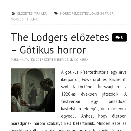
ELŐZETES
,
TRAILER
HORRORELŐZETES
,
JOACHIM TRIER
,
NORVÉG
,
THELMA
The Lodgers előzetes
0
– Gótikus horror
PUBLIKÁLTA
2017. SZEPTEMBER 05.
KOIMBRA
A gótikus kísértethistória egy árva
ikerpárról, Edwardról és Rachelről
szól. A történet Írországban az
1920-as években játszódik. A
testvérpár egy omladozó
kastélyban éldegél, de nincsenek
egyedül. Ahhoz, hogy életben
maradjanak három szabályt kell betartaniuk. Minden este az
ágyukban kell maradniuk, nem engedhetnek be senkit és ha az