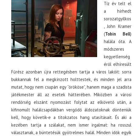
Tíz év telt el
a hírhedt
sorozatgyilkos
, John Kramer
(
Tobin Bell
)
halála óta. A
módszeres
kegyetlenség
éről elhíresült
Fűrész azonban újra rettegésben tartja a város lakóit: sorra
bukkannak fel a megkínzott holttestek, és minden jel arra
mutat, hogy nem csupán egy “örököse”, hanem maga a szadista
játékmester áll az esetek hátterében. Miközben a városi
rendőrség elszánt nyomozást folytat az elkövető után, a
kifinomult halálcsapdákban vergődő áldozatoknak dönteniük
kell, hogy követik-e a titokzatos hang utasításait. És aki a
kezében tartja a szálakat, nem ismer irgalmat: ha rosszul
választanak, a büntetésük gyötrelmes halál. Minden idők egyik