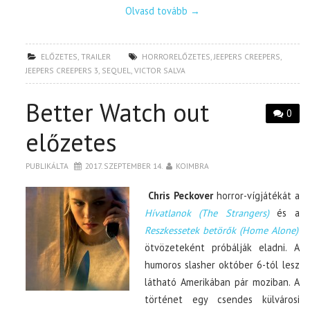
Olvasd tovább
→
ELŐZETES
,
TRAILER
HORRORELŐZETES
,
JEEPERS CREEPERS
,
JEEPERS CREEPERS 3
,
SEQUEL
,
VICTOR SALVA
Better Watch out
0
előzetes
PUBLIKÁLTA
2017. SZEPTEMBER 14.
KOIMBRA
Chris Peckover
horror-vígjátékát a
Hívatlanok (The Strangers)
és a
Reszkessetek betörők (Home Alone)
ötvözeteként próbálják eladni. A
humoros slasher október 6-tól lesz
látható Amerikában pár moziban. A
történet egy csendes külvárosi