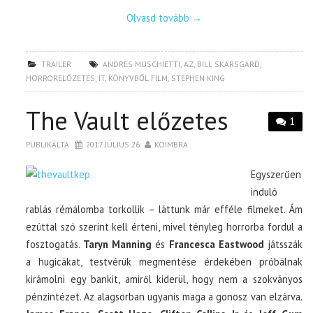
Olvasd tovább
→
TRAILER
ANDRES MUSCHIETTI
,
AZ
,
BILL SKARSGARD
,
HORRORELŐZETES
,
IT
,
KÖNYVBŐL FILM
,
STEPHEN KING
The Vault előzetes
1
PUBLIKÁLTA
2017. JÚLIUS 26.
KOIMBRA
Egyszerűen
induló
rablás rémálomba torkollik – láttunk már efféle filmeket. Ám
ezúttal szó szerint kell érteni, mivel tényleg horrorba fordul a
fosztogatás.
Taryn Manning
és
Francesca Eastwood
játsszák
a hugicákat, testvérük megmentése érdekében próbálnak
kirámolni egy bankit, amiről kiderül, hogy nem a szokványos
pénzintézet. Az alagsorban ugyanis maga a gonosz van elzárva.