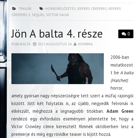
TRAILER
HORRORELŐZETES
,
JEEPERS CREEPERS
,
JEEPERS
CREEPERS 3
,
SEQUEL
,
VICTOR SALVA
Jön A balta 4. része
0
PUBLIKÁLTA
2017. AUGUSZTUS 24.
KOIMBRA
2006-ban
mutatkozot
t be
A balta
(Hatchet)
horror,
amely gyorsan nagy népszerűségre tett szert a műfaj rajongói
között. Jött két folytatás is, az újabb, negyedik felvonás is
elkészült, méghozzá a legnagyobb titokban.
Adam Green
rendező egy évfordulós eseményen jelentette be, hogy a
Victor Crowley címre keresztelt filmnek októberben lesz a
premierje és még egy rövidke teaser is kijött hozzá.