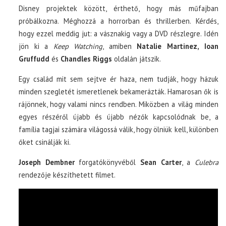
Disney projektek között, érthető, hogy más műfajban
próbálkozna. Méghozzá a horrorban és thrillerben. Kérdés,
hogy ezzel meddig jut: a vásznakig vagy a DVD részlegre. Idén
jön ki a
Keep Watching
, amiben
Natalie Martinez, Ioan
Gruffudd
és
Chandles Riggs
oldalán játszik.
Egy család mit sem sejtve ér haza, nem tudják, hogy házuk
minden szegletét ismeretlenek bekamerázták. Hamarosan ők is
rájönnek, hogy valami nincs rendben. Miközben a világ minden
egyes részéről újabb és újabb nézők kapcsolódnak be, a
família tagjai számára világossá válik, hogy ölniük kell, különben
őket csinálják ki.
Joseph Dembner
forgatókönyvéből
Sean Carter
, a
Culebra
rendezője készíthetett filmet.