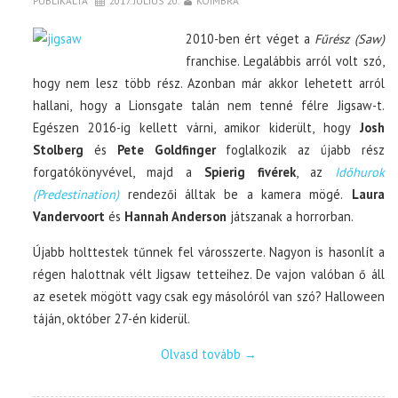
PUBLIKÁLTA
2017. JÚLIUS 20.
KOIMBRA
2010-ben ért véget a
Fűrész (Saw)
franchise. Legalábbis arról volt szó,
hogy nem lesz több rész. Azonban már akkor lehetett arról
hallani, hogy a Lionsgate talán nem tenné félre Jigsaw-t.
Egészen 2016-ig kellett várni, amikor kiderült, hogy
Josh
Stolberg
és
Pete Goldfinger
foglalkozik az újabb rész
forgatókönyvével, majd a
Spierig fivérek
, az
Időhurok
(Predestination)
rendezői álltak be a kamera mögé.
Laura
Vandervoort
és
Hannah Anderson
játszanak a horrorban.
Újabb holttestek tűnnek fel városszerte. Nagyon is hasonlít a
régen halottnak vélt Jigsaw tetteihez. De vajon valóban ő áll
az esetek mögött vagy csak egy másolóról van szó? Halloween
táján, október 27-én kiderül.
Olvasd tovább
→