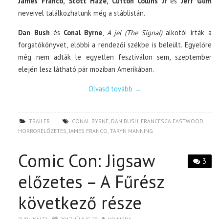
James Franco, Scott Haze, Clifton Collins Jr
és
Jeff Gum
neveivel találkozhatunk még a stáblistán.
Dan Bush
és
Conal Byrne
,
A jel (The Signal)
alkotói írták a
forgatókönyvet, előbbi a rendezői székbe is beleült. Egyelőre
még nem adták le egyetlen fesztiválon sem, szeptember
elején lesz látható pár moziban Amerikában.
Olvasd tovább
→
TRAILER
CONAL BYRNE
,
DAN BUSH
,
FRANCESCA EASTWOOD
,
HORRORELŐZETES
,
JAMES FRANCO
,
TARYN MANNING
Comic Con: Jigsaw
3
előzetes – A Fűrész
következő része