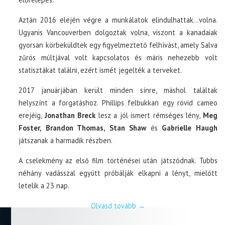
Aztán 2016 elején végre a munkálatok elindulhattak…volna.
Ugyanis Vancouverben dolgoztak volna, viszont a kanadaiak
gyorsan körbeküldtek egy figyelmeztető felhívást, amely Salva
zűrös múltjával volt kapcsolatos és máris nehezebb volt
statisztákat találni, ezért ismét jegelték a terveket.
2017 januárjában került minden sínre, máshol találtak
helyszínt a forgatáshoz. Phillips felbukkan egy rövid cameo
erejéig,
Jonathan Breck
lesz a jól ismert rémséges lény,
Meg
Foster, Brandon Thomas, Stan Shaw
és
Gabrielle Haugh
játszanak a harmadik részben.
A cselekmény az első film történései után játszódnak. Tubbs
néhány vadásszal együtt próbálják elkapni a lényt, mielőtt
letelik a 23 nap.
Olvasd tovább
→