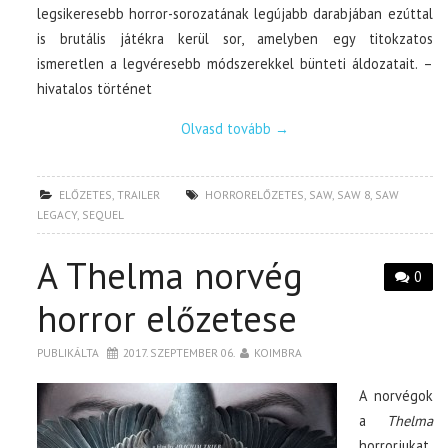
legsikeresebb horror-sorozatának legújabb darabjában ezúttal
is brutális játékra kerül sor, amelyben egy titokzatos
ismeretlen a legvéresebb módszerekkel bünteti áldozatait. –
hivatalos történet
Olvasd tovább
→
ELŐZETES
,
TRAILER
HORRORELŐZETES
,
SAW
,
SAW 8
,
SAW
LEGACY
,
SEQUEL
A Thelma norvég
0
horror előzetese
PUBLIKÁLTA
2017. SZEPTEMBER 06.
KOIMBRA
A norvégok
a
Thelma
horrorjukat