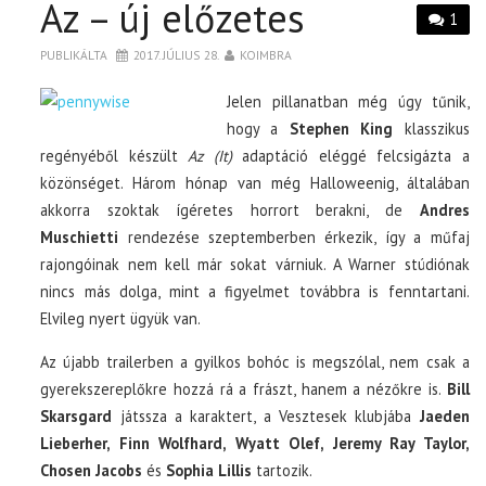
Az – új előzetes
1
PUBLIKÁLTA
2017. JÚLIUS 28.
KOIMBRA
Jelen pillanatban még úgy tűnik,
hogy a
Stephen King
klasszikus
regényéből készült
Az (It)
adaptáció eléggé felcsigázta a
közönséget. Három hónap van még Halloweenig, általában
akkorra szoktak ígéretes horrort berakni, de
Andres
Muschietti
rendezése szeptemberben érkezik, így a műfaj
rajongóinak nem kell már sokat várniuk. A Warner stúdiónak
nincs más dolga, mint a figyelmet továbbra is fenntartani.
Elvileg nyert ügyük van.
Az újabb trailerben a gyilkos bohóc is megszólal, nem csak a
gyerekszereplőkre hozzá rá a frászt, hanem a nézőkre is.
Bill
Skarsgard
játssza a karaktert, a Vesztesek klubjába
Jaeden
Lieberher, Finn Wolfhard, Wyatt Olef, Jeremy Ray Taylor,
Chosen Jacobs
és
Sophia Lillis
tartozik.