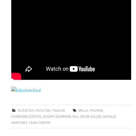
ELŐZETES
,
POSZTER
,
TRAILER
BELLA THORNE
,
HORRORELŐZETES
,
JOSEPH DEMBNER
,
KILL OR BE KILLED
,
NATALIE
MARTINEZ
,
SEAN CARTER