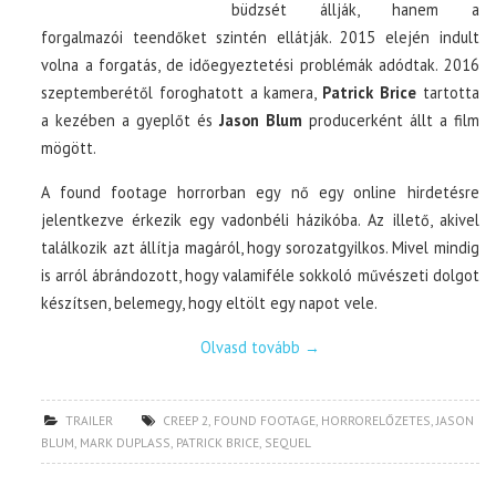
büdzsét állják, hanem a
forgalmazói teendőket szintén ellátják. 2015 elején indult
volna a forgatás, de időegyeztetési problémák adódtak. 2016
szeptemberétől foroghatott a kamera,
Patrick Brice
tartotta
a kezében a gyeplőt és
Jason Blum
producerként állt a film
mögött.
A found footage horrorban egy nő egy online hirdetésre
jelentkezve érkezik egy vadonbéli házikóba. Az illető, akivel
találkozik azt állítja magáról, hogy sorozatgyilkos. Mivel mindig
is arról ábrándozott, hogy valamiféle sokkoló művészeti dolgot
készítsen, belemegy, hogy eltölt egy napot vele.
Olvasd tovább
→
TRAILER
CREEP 2
,
FOUND FOOTAGE
,
HORRORELŐZETES
,
JASON
BLUM
,
MARK DUPLASS
,
PATRICK BRICE
,
SEQUEL