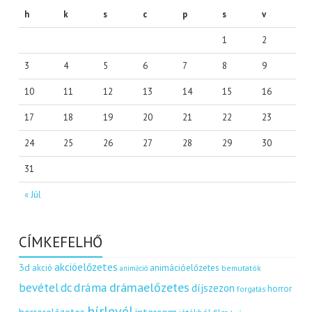
h
k
s
c
p
s
v
1
2
3
4
5
6
7
8
9
10
11
12
13
14
15
16
17
18
19
20
21
22
23
24
25
26
27
28
29
30
31
« Júl
CÍMKEFELHŐ
akcióelőzetes
3d
akció
animációelőzetes
bemutatók
animáció
dráma
drámaelőzetes
bevétel
dc
díjszezon
horror
forgatás
hírlevél