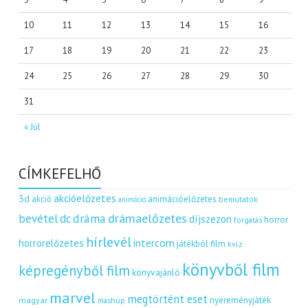
10
11
12
13
14
15
16
17
18
19
20
21
22
23
24
25
26
27
28
29
30
31
« Júl
CÍMKEFELHŐ
akcióelőzetes
3d
akció
animációelőzetes
bemutatók
animáció
dráma
drámaelőzetes
bevétel
dc
díjszezon
horror
forgatás
hírlevél
intercom
horrorelőzetes
játékból film
kvíz
könyvből film
képregényből film
könyvajánló
marvel
megtörtént eset
nyereményjáték
magyar
mashup