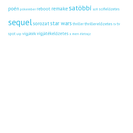
satöbbi
remake
poén
reboot
scifielőzetes
pókember
scifi
sequel
star wars
sorozat
thrillerelőzetes
thriller
tv
tv
vígjátékelőzetes
vígjáték
spot
uip
x men
életrajz