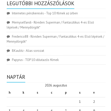
LEGUTÓBBI HOZZÁSZÓLÁSOK
Internetes pénzkeresés
-
Top 10 filmek az űrben
Memyselfandi
-
Röviden: Superman / Fantasztikus 4-es: Első
lépések / Mennydörgők*
Frederico88
-
Röviden: Superman / Fantasztikus 4-es: Első lépések /
Mennydörgők*
BKaulitz
-
Alias sorozat
Papyrus
-
TOP 10 időutazós filmek
NAPTÁR
2026. augusztus
h
k
s
c
p
s
v
1
2
3
4
5
6
7
8
9