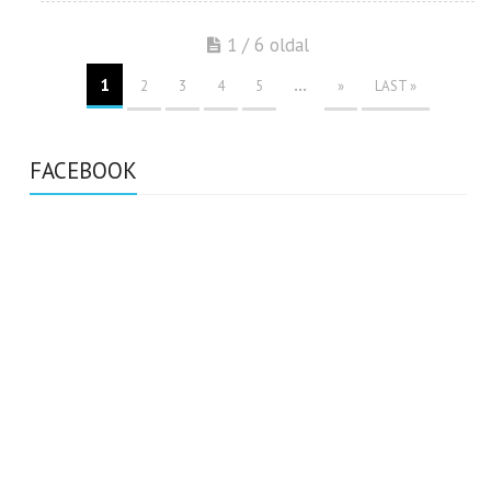
1 / 6 oldal
1
...
2
3
4
5
»
LAST »
FACEBOOK