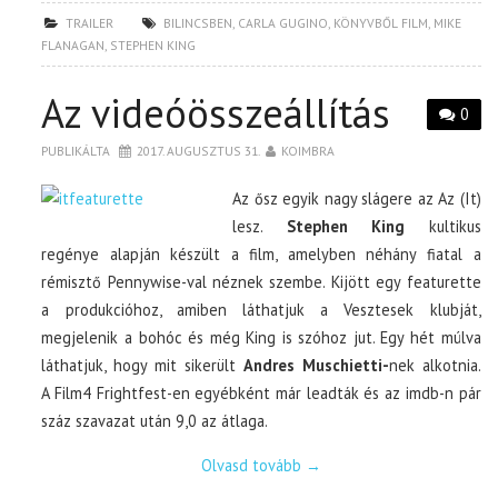
TRAILER
BILINCSBEN
,
CARLA GUGINO
,
KÖNYVBŐL FILM
,
MIKE
FLANAGAN
,
STEPHEN KING
Az videóösszeállítás
0
PUBLIKÁLTA
2017. AUGUSZTUS 31.
KOIMBRA
Az ősz egyik nagy slágere az Az (It)
lesz.
Stephen King
kultikus
regénye alapján készült a film, amelyben néhány fiatal a
rémisztő Pennywise-val néznek szembe. Kijött egy featurette
a produkcióhoz, amiben láthatjuk a Vesztesek klubját,
megjelenik a bohóc és még King is szóhoz jut. Egy hét múlva
láthatjuk, hogy mit sikerült
Andres Muschietti-
nek alkotnia.
A Film4 Frightfest-en egyébként már leadták és az imdb-n pár
száz szavazat után 9,0 az átlaga.
Olvasd tovább
→