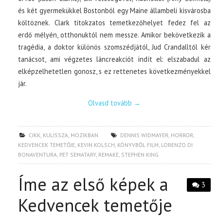
és két gyermekükkel Bostonból egy Maine állambeli kisvárosba
költöznek. Clark titokzatos temetkezőhelyet fedez fel az
erdő mélyén, otthonuktól nem messze. Amikor bekövetkezik a
tragédia, a doktor különös szomszédjától, Jud Crandalltől kér
tanácsot, ami végzetes láncreakciót indít el: elszabadul az
elképzelhetetlen gonosz, s ez rettenetes következményekkel
jár.
Olvasd tovább
→
CIKK
,
KULISSZA
,
MOZIKBAN
DENNIS WIDMAYER
,
HORROR
,
KEDVENCEK TEMETŐJE
,
KEVIN KOLSCH
,
KÖNYVBŐL FILM
,
LORENZO DI
BONAVENTURA
,
PET SEMATARY
,
REMAKE
,
STEPHEN KING
Íme az első képek a
3
Kedvencek temetője