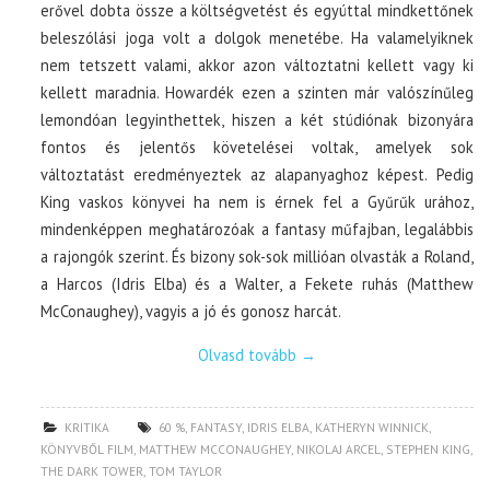
erővel dobta össze a költségvetést és egyúttal mindkettőnek
beleszólási joga volt a dolgok menetébe. Ha valamelyiknek
nem tetszett valami, akkor azon változtatni kellett vagy ki
kellett maradnia. Howardék ezen a szinten már valószínűleg
lemondóan legyinthettek, hiszen a két stúdiónak bizonyára
fontos és jelentős követelései voltak, amelyek sok
változtatást eredményeztek az alapanyaghoz képest. Pedig
King vaskos könyvei ha nem is érnek fel a Gyűrűk urához,
mindenképpen meghatározóak a fantasy műfajban, legalábbis
a rajongók szerint. És bizony sok-sok millióan olvasták a Roland,
a Harcos (Idris Elba) és a Walter, a Fekete ruhás (Matthew
McConaughey), vagyis a jó és gonosz harcát.
Olvasd tovább
→
KRITIKA
60 %
,
FANTASY
,
IDRIS ELBA
,
KATHERYN WINNICK
,
KÖNYVBŐL FILM
,
MATTHEW MCCONAUGHEY
,
NIKOLAJ ARCEL
,
STEPHEN KING
,
THE DARK TOWER
,
TOM TAYLOR