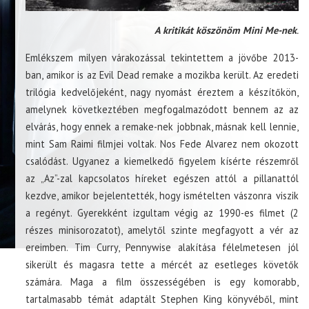
A kritikát köszönöm Mini Me-nek
.
Emlékszem milyen várakozással tekintettem a jövőbe 2013-
ban, amikor is az Evil Dead remake a mozikba került. Az eredeti
trilógia kedvelőjeként, nagy nyomást éreztem a készítőkön,
amelynek következtében megfogalmazódott bennem az az
elvárás, hogy ennek a remake-nek jobbnak, másnak kell lennie,
mint Sam Raimi filmjei voltak. Nos Fede Alvarez nem okozott
csalódást. Ugyanez a kiemelkedő figyelem kísérte részemről
az „Az”-zal kapcsolatos híreket egészen attól a pillanattól
kezdve, amikor bejelentették, hogy ismételten vászonra viszik
a regényt. Gyerekként izgultam végig az 1990-es filmet (2
részes minisorozatot), amelytől szinte megfagyott a vér az
ereimben. Tim Curry, Pennywise alakítása félelmetesen jól
sikerült és magasra tette a mércét az esetleges követők
számára. Maga a film összességében is egy komorabb,
tartalmasabb témát adaptált Stephen King könyvéből, mint