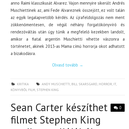
anno Raimi klasszikusát Alvarez. Vajon mennyire sikerült Andrés
Muschiettinek az, ami Fede Alvareznek összejött, ez volt talán
az egyik legalapvetőbb kérdés. Az újrafeldolgozás nem ment
zökkenőmentesen, de végül néhány forgatókönyvíró és
rendezőváltás után úgy tűnik a megfelelő kezekben landolt,
amikor a fiatal argentin Muschietti vihette vászonra a
történetet, akinek 2013-as Mama című horrorja okot adhatott
a bizakodásra.
Olvasd tovább
→
KRITIKA
ANDY MUSCHIETTI
,
BILL SKARSGARD
,
HORROR
,
IT
,
KÖNYVBŐL FILM
,
STEPHEN KING
Sean Carter készíthet
0
filmet Stephen King