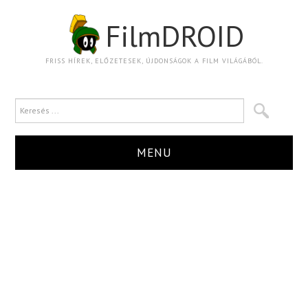
FilmDROID
FRISS HÍREK, ELŐZETESEK, ÚJDONSÁGOK A FILM VILÁGÁBÓL.
MENU
HÍR
TRAILER
KRITIKA
BOXOFFICE