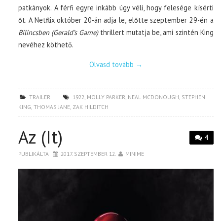
patkányok. A férfi egyre inkább úgy véli, hogy felesége kísérti
őt. A Netflix október 20-án adja le, előtte szeptember 29-én a
Bilincsben (Gerald’s Game)
thrillert mutatja be, ami szintén King
nevéhez köthető.
Olvasd tovább
→
TRAILER
1922
,
MOLLY PARKER
,
NEAL MCDONOUGH
,
STEPHEN
KING
,
THOMAS JANE
,
ZAK HILDITCH
Az (It)
4
PUBLIKÁLTA
2017. SZEPTEMBER 12.
MINIME