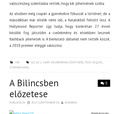
valószínűleg számításba vették, hogy kik jöhetnének szóba.
Az elsőben még csupán a gyerekekre fókuszál a történet, de a
másodikban már eltelik némi idő, a fiatalokból felnőtt lesz. A
Hollywood Reporter úgy tudja, hogy konkrétan 27 évvel
később fog játszódni a cselekmény és elviekben lesznek
flashback jelenetek is. A bemutató dátumát nem tették közzé,
a 2019 premier eléggé valószínű.
HÍR
AZ
,
AZ 2
,
GARY DAUBERMAN
,
KÖNYVBŐL FILM
,
SEQUEL
,
STEPHEN KING
A Bilincsben
0
előzetese
PUBLIKÁLTA
2017. SZEPTEMBER 06.
KOIMBRA
Hamarosan