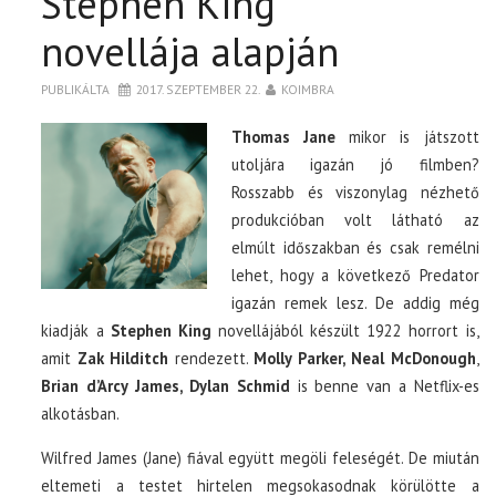
Stephen King
novellája alapján
PUBLIKÁLTA
2017. SZEPTEMBER 22.
KOIMBRA
Thomas Jane
mikor is játszott
utoljára igazán jó filmben?
Rosszabb és viszonylag nézhető
produkcióban volt látható az
elmúlt időszakban és csak remélni
lehet, hogy a következő Predator
igazán remek lesz. De addig még
kiadják a
Stephen King
novellájából készült 1922 horrort is,
amit
Zak Hilditch
rendezett.
Molly Parker, Neal McDonough
,
Brian d’Arcy James, Dylan Schmid
is benne van a Netflix-es
alkotásban.
Wilfred James (Jane) fiával együtt megöli feleségét. De miután
eltemeti a testet hirtelen megsokasodnak körülötte a