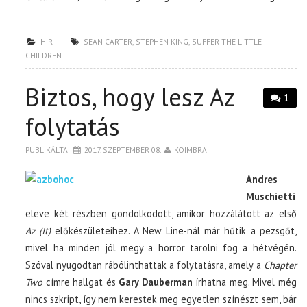
HÍR
SEAN CARTER
,
STEPHEN KING
,
SUFFER THE LITTLE
CHILDREN
Biztos, hogy lesz Az
1
folytatás
PUBLIKÁLTA
2017. SZEPTEMBER 08.
KOIMBRA
Andres
Muschietti
eleve két részben gondolkodott, amikor hozzálátott az első
Az (It)
előkészületeihez. A New Line-nál már hűtik a pezsgőt,
mivel ha minden jól megy a horror tarolni fog a hétvégén.
Szóval nyugodtan rábólinthattak a folytatásra, amely a
Chapter
Two
címre hallgat és
Gary Dauberman
írhatna meg. Mivel még
nincs szkript, így nem kerestek meg egyetlen színészt sem, bár