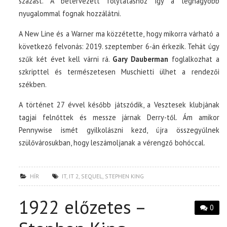
százast. A betervezett folytatáshoz így a legnagyobb
nyugalommal fognak hozzálátni.
A New Line és a Warner ma közzétette, hogy mikorra várható a
következő felvonás: 2019. szeptember 6-án érkezik. Tehát úgy
szűk két évet kell várni rá.
Gary Dauberman
foglalkozhat a
szkripttel és természetesen Muschietti ülhet a rendezői
székben.
A történet 27 évvel később játszódik, a Vesztesek klubjának
tagjai felnőttek és messze járnak Derry-től. Ám amikor
Pennywise ismét gyilkolászni kezd, újra összegyűlnek
szülővárosukban, hogy leszámoljanak a vérengző bohóccal.
HÍR
IT
,
IT 2
,
SEQUEL
,
STEPHEN KING
1922 előzetes –
0