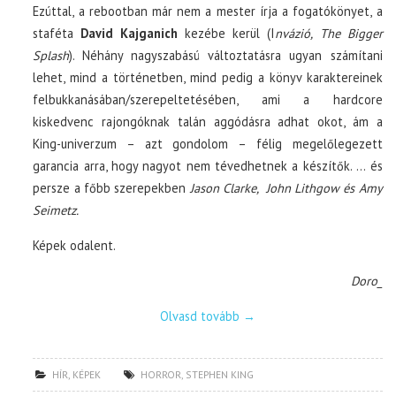
Ezúttal, a rebootban már nem a mester írja a fogatókönyet, a
staféta
David Kajganich
kezébe kerül (I
nvázió, The Bigger
Splash
). Néhány nagyszabású változtatásra ugyan számítani
lehet, mind a történetben, mind pedig a könyv karaktereinek
felbukkanásában/szerepeltetésében, ami a hardcore
kiskedvenc rajongóknak talán aggódásra adhat okot, ám a
King-univerzum – azt gondolom – félig megelőlegezett
garancia arra, hogy nagyot nem tévedhetnek a készítők. … és
persze a főbb szerepekben
Jason Clarke, John Lithgow és Amy
Seimetz.
Képek odalent.
Doro_
Olvasd tovább
→
HÍR
,
KÉPEK
HORROR
,
STEPHEN KING