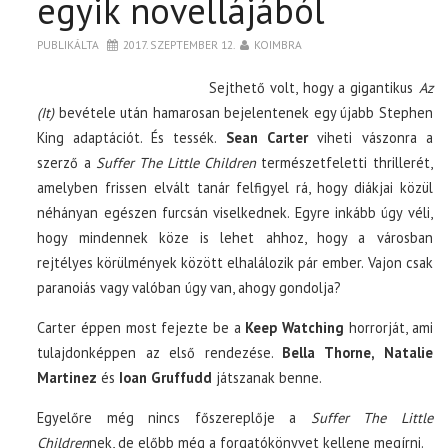
egyik novellájából
PUBLIKÁLTA
2017. SZEPTEMBER 12.
KOIMBRA
Sejthető volt, hogy a gigantikus
Az
(It)
bevétele után hamarosan bejelentenek egy újabb Stephen
King adaptációt. És tessék.
Sean Carter
viheti vászonra a
szerző a
Suffer The Little Children
természetfeletti thrillerét,
amelyben frissen elvált tanár felfigyel rá, hogy diákjai közül
néhányan egészen furcsán viselkednek. Egyre inkább úgy véli,
hogy mindennek köze is lehet ahhoz, hogy a városban
rejtélyes körülmények között elhalálozik pár ember. Vajon csak
paranoiás vagy valóban úgy van, ahogy gondolja?
Carter éppen most fejezte be a
Keep Watching
horrorját, ami
tulajdonképpen az első rendezése.
Bella Thorne, Natalie
Martinez
és
Ioan Gruffudd
játszanak benne.
Egyelőre még nincs főszereplője a
Suffer The Little
Children
nek, de előbb még a forgatókönyvet kellene megírni.