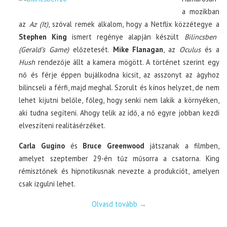
a mozikban
az
Az (It)
, szóval remek alkalom, hogy a Netflix közzétegye a
Stephen King
ismert regénye alapján készült
Bilincsben
(Gerald’s Game)
előzetesét.
Mike Flanagan
, az
Oculus
és a
Hush
rendezője állt a kamera mögött. A történet szerint egy
nő és férje éppen bujálkodna kicsit, az asszonyt az ágyhoz
bilincseli a férfi, majd meghal. Szorult és kínos helyzet, de nem
lehet kijutni belőle, főleg, hogy senki nem lakik a környéken,
aki tudna segíteni. Ahogy telik az idő, a nő egyre jobban kezdi
elveszíteni realitásérzéket.
Carla Gugino
és
Bruce Greenwood
játszanak a filmben,
amelyet szeptember 29-én tűz műsorra a csatorna. King
rémisztőnek és hipnotikusnak nevezte a produkciót, amelyen
csak izgulni lehet.
Olvasd tovább
→