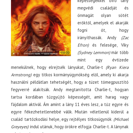
képességekkel bíró lány
megvédi családját és
önmagát olyan sötét
erőktől, amelyek el akarják
fogni őt, hogy
irányíthassák. Andy
(Zac
Efron)
és felesége, Viky
(Sydney Lemmon)
már több
mint egy évtizede
menekülnek, hogy elrejtsék lányukat, Charlie-t
(Ryan Kiera
Armstrong)
egy titkos kormányügynökség elől, amely ki akarja
használni példátlan tehetségét, hogy a tüzet tömegpusztító
fegyverré alakítsák. Andy megtanította Charlie-t, hogyan
tartsa kordában tűzgyújtó képességét, amit harag vagy
fájdalom aktivál. Ám amint a lány 11 éves lesz, a tűz egyre és
egyre fékezhetetlenebbé válik. Miután véletlenül kiderül a
család tartózkodási helye, egy rejtélyes titkosügynök
(Michael
Greyeyes)
indul utánuk, hogy örökre elfogja Charlie-t. A lánynak