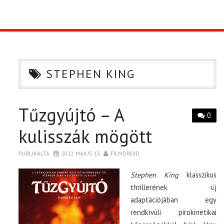
TOP10
KULISSZA
STEPHEN KING
CIKK
Tűzgyújtó – A
PÓLÓ RENDELÉS
0
kulisszák mögött
PUBLIKÁLTA
2022. MÁJUS 13.
FILMDROID
Stephen King
klasszikus
thrillerének új
adaptációjában egy
rendkívüli pirokinetikai