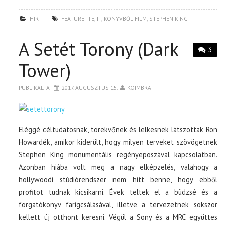
HÍR
FEATURETTE
,
IT
,
KÖNYVBŐL FILM
,
STEPHEN KING
A Setét Torony (Dark
3
Tower)
PUBLIKÁLTA
2017. AUGUSZTUS 15.
KOIMBRA
Eléggé céltudatosnak, törekvőnek és lelkesnek látszottak Ron
Howardék, amikor kiderült, hogy milyen terveket szövögetnek
Stephen King monumentális regényeposzával kapcsolatban.
Azonban hiába volt meg a nagy elképzelés, valahogy a
hollywoodi stúdiórendszer nem hitt benne, hogy ebből
profitot tudnak kicsikarni. Évek teltek el a büdzsé és a
forgatókönyv farigcsálásával, illetve a tervezetnek sokszor
kellett új otthont keresni. Végül a Sony és a MRC együttes