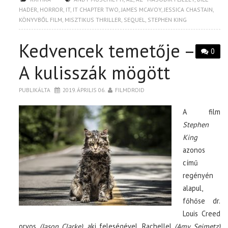
HADER
,
HORROR
,
IT
,
IT CHAPTER TWO
,
JAMES MCAVOY
,
JESSICA CHASTAIN
,
KÖNYVBŐL FILM
,
MISZTIKUS THRILLER
,
SEQUEL
,
STEPHEN KING
Kedvencek temetője –
0
A kulisszák mögött
PUBLIKÁLTA
2019. ÁPRILIS 06.
FILMDROID
A film
Stephen
King
azonos
című
regényén
alapul,
főhőse dr.
Louis Creed
orvos
(Jason Clarke)
, aki feleségével, Rachellel
(Amy Seimetz)