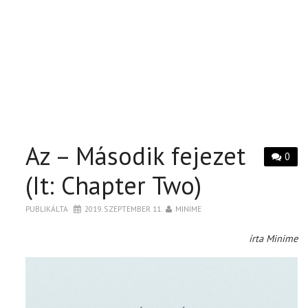
Az – Második fejezet
0
(It: Chapter Two)
PUBLIKÁLTA
2019. SZEPTEMBER 11.
MINIME
írta Minime