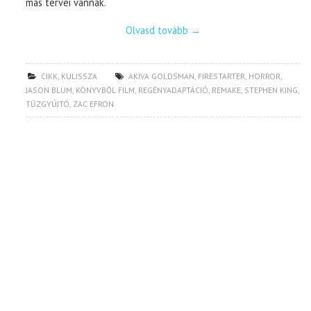
más tervei vannak.
Olvasd tovább
→
CIKK
,
KULISSZA
AKIVA GOLDSMAN
,
FIRESTARTER
,
HORROR
,
JASON BLUM
,
KÖNYVBŐL FILM
,
REGÉNYADAPTÁCIÓ
,
REMAKE
,
STEPHEN KING
,
TŰZGYÚJTÓ
,
ZAC EFRON