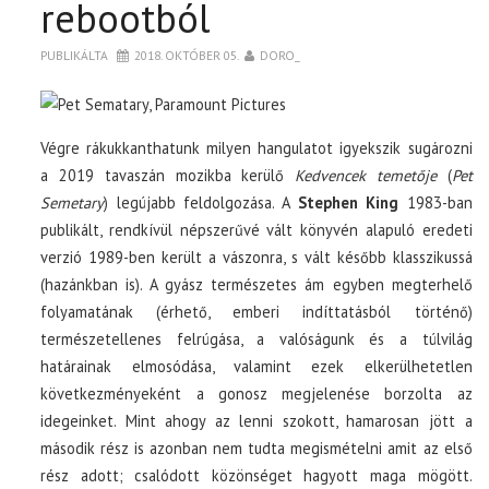
rebootból
PUBLIKÁLTA
2018. OKTÓBER 05.
DORO_
Végre rákukkanthatunk milyen hangulatot igyekszik sugározni
a 2019 tavaszán mozikba kerülő
Kedvencek temetője
(
Pet
Semetary
) legújabb feldolgozása. A
Stephen King
1983-ban
publikált, rendkívül népszerűvé vált könyvén alapuló eredeti
verzió 1989-ben került a vászonra, s vált később klasszikussá
(hazánkban is). A gyász természetes ám egyben megterhelő
folyamatának (érhető, emberi indíttatásból történő)
természetellenes felrúgása, a valóságunk és a túlvilág
határainak elmosódása, valamint ezek elkerülhetetlen
következményeként a gonosz megjelenése borzolta az
idegeinket. Mint ahogy az lenni szokott, hamarosan jött a
második rész is azonban nem tudta megismételni amit az első
rész adott; csalódott közönséget hagyott maga mögött.