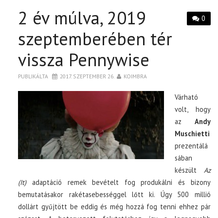
2 év múlva, 2019
0
szeptemberében tér
vissza Pennywise
PUBLIKÁLTA
2017. SZEPTEMBER 26.
KOIMBRA
Várható
volt, hogy
az
Andy
Muschietti
prezentálá
sában
készült
Az
(It)
adaptáció remek bevételt fog produkálni és bizony
bemutatásakor rakétasebességgel lőtt ki. Úgy 500 millió
dollárt gyűjtött be eddig és még hozzá fog tenni ehhez pár