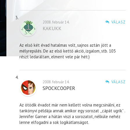
2008. február 14.
VÁLASZ
KAKUKK
Az első két évad hatalmas volt, sajnos aztán jött a
mélyrepülés. De az első kettő akció, izgalom, stb. 105
részt ledaráltam, elment vele pár hét:)
2008. február 14.
VÁLASZ
SPOCKCOOPER
Az ötödik évadot már nem kellett volna megcsinálni, ez
tankönyvi példája annak amikor egy sorozat ,,cápát ugrik” .
Jennifer Garner a hátán viszi a sorozatot, nélküle nehéz
lenne elfogadni a sok logikátlanságot.