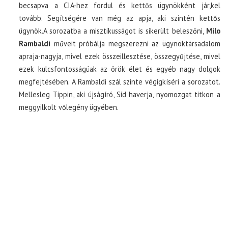
becsapva a CIA-hez fordul és kettős ügynökként jár,kel
tovább. Segítségére van még az apja, aki szintén kettős
ügynök.A sorozatba a misztikusságot is sikerült beleszőni,
Milo
Rambaldi
műveit próbálja megszerezni az ügynöktársadalom
apraja-nagyja, mivel ezek összeillesztése, összegyűjtése, mivel
ezek kulcsfontosságúak az örök élet és egyéb nagy dolgok
megfejtésében. A Rambaldi szál szinte végigkíséri a sorozatot.
Mellesleg Tippin, aki újságíró, Sid haverja, nyomozgat titkon a
meggyilkolt vőlegény ügyében.