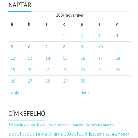
NAPTÁR
2007. november
h
k
s
c
p
s
v
1
2
3
4
5
6
7
8
9
10
11
12
13
14
15
16
17
18
19
20
21
22
23
24
25
26
27
28
29
30
« okt
dec »
CÍMKEFELHŐ
akcióelőzetes
3d
akció
animációelőzetes
bemutatók
animáció
dráma
drámaelőzetes
bevétel
dc
díjszezon
horror
forgatás