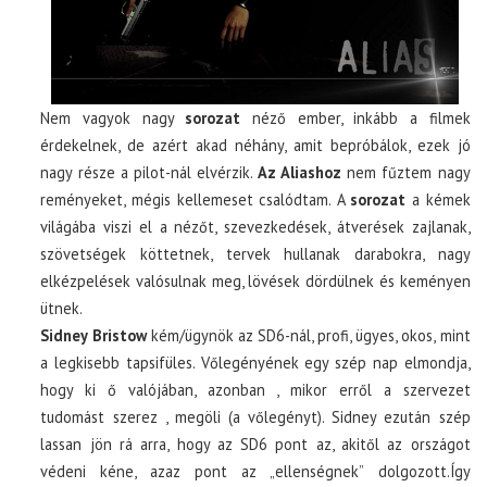
Nem vagyok nagy
sorozat
néző ember, inkább a filmek
érdekelnek, de azért akad néhány, amit bepróbálok, ezek jó
nagy része a pilot-nál elvérzik.
Az Aliashoz
nem fűztem nagy
reményeket, mégis kellemeset csalódtam. A
sorozat
a kémek
világába viszi el a nézőt, szevezkedések, átverések zajlanak,
szövetségek köttetnek, tervek hullanak darabokra, nagy
elkézpelések valósulnak meg, lövések dördülnek és keményen
ütnek.
Sidney Bristow
kém/ügynök az SD6-nál, profi, ügyes, okos, mint
a legkisebb tapsifüles. Vőlegényének egy szép nap elmondja,
hogy ki ő valójában, azonban , mikor erről a szervezet
tudomást szerez , megöli (a vőlegényt). Sidney ezután szép
lassan jön rá arra, hogy az SD6 pont az, akitől az országot
védeni kéne, azaz pont az „ellenségnek” dolgozott.Így