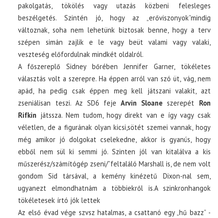
pakolgatás, tökölés vagy utazás közbeni felesleges
beszélgetés. Szintén jó, hogy az „erőviszonyok”mindig
változnak, soha nem lehetünk biztosak benne, hogy a terv
szépen simán zajlik e le vagy beüt valami vagy valaki,
veszteség előfordulnak mindkét oldalról.
A főszereplő Sidney bőrében Jennifer Garner, tökéletes
választás volt a szerepre. Ha éppen arról van szó üt, vág, nem
apád, ha pedig csak éppen meg kell játszani valakit, azt
zseniálisan teszi. Az SD6 feje
Arvin Sloane
szerepét
Ron
Rifkin
játssza. Nem tudom, hogy direkt van e így vagy csak
véletlen, de a figurának olyan kicsi,sötét szemei vannak, hogy
még amikor jó dolgokat cselekedne, akkor is gyanús, hogy
ebből nem sül ki semmi jó. Szinten jól van kitalálva a kis
műszerész/számítógép zseni/”feltaláló Marshall is, de nem volt
gondom Sid társával, a kemény kinézetű Dixon-nal sem,
ugyanezt elmondhatnám a többiekről is.A szinkronhangok
tökéletesek írtó jók lettek
Az első évad vége szvsz hatalmas, a csattanó egy „hű bazz” -