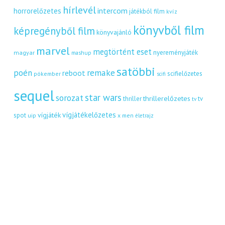
hírlevél
intercom
horrorelőzetes
játékból film
kvíz
könyvből film
képregényből film
könyvajánló
marvel
megtörtént eset
nyereményjáték
magyar
mashup
satöbbi
remake
poén
reboot
scifielőzetes
pókember
scifi
sequel
star wars
sorozat
thrillerelőzetes
thriller
tv
tv
vígjátékelőzetes
vígjáték
spot
uip
x men
életrajz