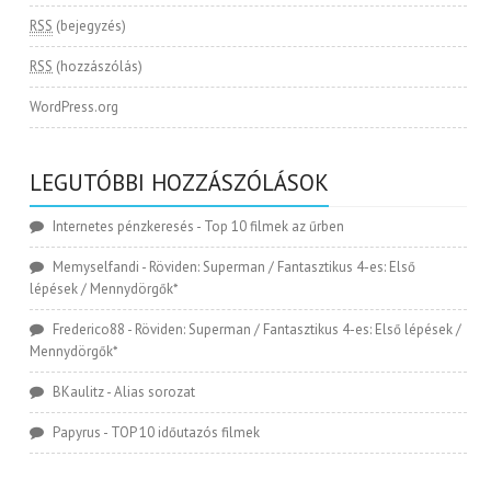
RSS
(bejegyzés)
RSS
(hozzászólás)
WordPress.org
LEGUTÓBBI HOZZÁSZÓLÁSOK
Internetes pénzkeresés
-
Top 10 filmek az űrben
Memyselfandi
-
Röviden: Superman / Fantasztikus 4-es: Első
lépések / Mennydörgők*
Frederico88
-
Röviden: Superman / Fantasztikus 4-es: Első lépések /
Mennydörgők*
BKaulitz
-
Alias sorozat
Papyrus
-
TOP 10 időutazós filmek