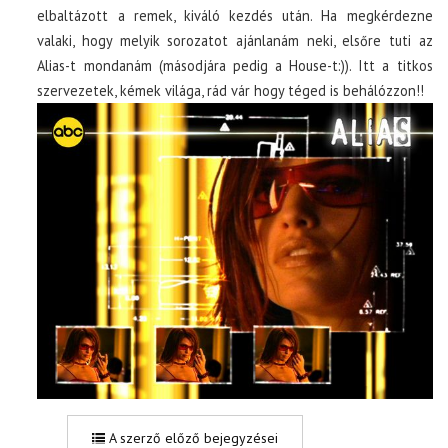
elbaltázott a remek, kiváló kezdés után. Ha megkérdezne
valaki, hogy melyik sorozatot ajánlanám neki, elsőre tuti az
Alias-t mondanám (másodjára pedig a House-t:)). Itt a titkos
szervezetek, kémek világa, rád vár hogy téged is behálózzon!!
A szerző előző bejegyzései