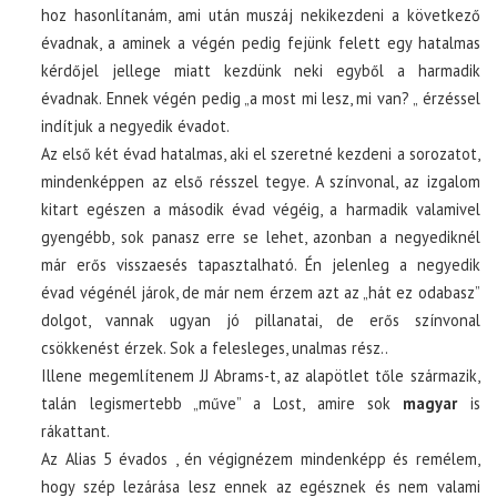
hoz hasonlítanám, ami után muszáj nekikezdeni a következő
évadnak, a aminek a végén pedig fejünk felett egy hatalmas
kérdőjel jellege miatt kezdünk neki egyből a harmadik
évadnak. Ennek végén pedig „a most mi lesz, mi van? „ érzéssel
indítjuk a negyedik évadot.
Az első két évad hatalmas, aki el szeretné kezdeni a sorozatot,
mindenképpen az első résszel tegye. A színvonal, az izgalom
kitart egészen a második évad végéig, a harmadik valamivel
gyengébb, sok panasz erre se lehet, azonban a negyediknél
már erős visszaesés tapasztalható. Én jelenleg a negyedik
évad végénél járok, de már nem érzem azt az „hát ez odabasz”
dolgot, vannak ugyan jó pillanatai, de erős színvonal
csökkenést érzek. Sok a felesleges, unalmas rész..
Illene megemlítenem JJ Abrams-t, az alapötlet tőle származik,
talán legismertebb „műve” a Lost, amire sok
magyar
is
rákattant.
Az Alias 5 évados , én végignézem mindenképp és remélem,
hogy szép lezárása lesz ennek az egésznek és nem valami