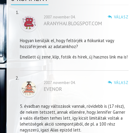
2007. november 04.
VÁLASZ
ARANYHAJ.BLOGSPOT.COM
Hogyan kerüljük el, hogy feltörjék a fiókunkat vagy
hozzáférjenek az adatainkhoz?
Emellett új zene, klip, fotók és hírek, új hasznos link ma is!
2007. november 04.
VÁLASZ
EVENOR
5. évadban nagy változások vannak, rövidebb is (17 rész),
de nekem tetszett, annak ellenére, hogy Jennifer Garner
a valós életben terhes lett, így kicsit limitáltak voltak a
lehetőségek akció szempontjából, de pl. a 100 rész
nagyszerű, igazi Alias epizód lett.