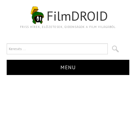
FilmDROID
FRISS HÍREK, ELŐZETESEK, ÚJDONSÁGOK A FILM VILÁGÁBÓL.
MENU
HÍR
TRAILER
KRITIKA
BOXOFFICE