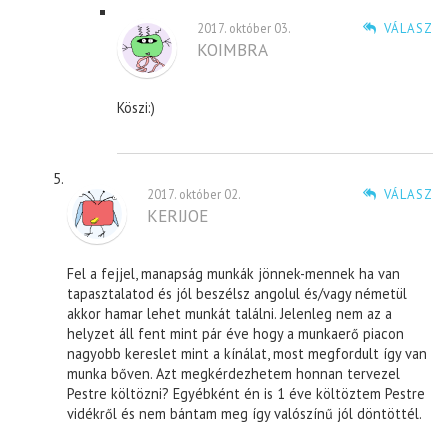
2017. október 03.
VÁLASZ
KOIMBRA
Köszi:)
2017. október 02.
VÁLASZ
KERIJOE
Fel a fejjel, manapság munkák jönnek-mennek ha van
tapasztalatod és jól beszélsz angolul és/vagy németül
akkor hamar lehet munkát találni. Jelenleg nem az a
helyzet áll fent mint pár éve hogy a munkaerő piacon
nagyobb kereslet mint a kínálat, most megfordult így van
munka bőven. Azt megkérdezhetem honnan tervezel
Pestre költözni? Egyébként én is 1 éve költöztem Pestre
vidékről és nem bántam meg így valószínű jól döntöttél.