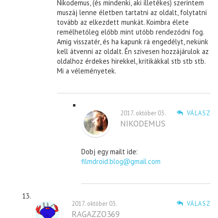
Nikodemus, (és mindenki, aki illetékes) szerintem
muszáj lenne életben tartatni az oldalt, folytatni
tovább az elkezdett munkát. Koimbra élete
remélhetőleg előbb mint utóbb rendeződni fog.
Amig visszatér, és ha kapunk rá engedélyt, nekünk
kell átvenni az oldalt. Én szivesen hozzájárulok az
oldalhoz érdekes hirekkel, kritikákkal stb stb stb.
Mi a véleményetek.
2017. október 03.
VÁLASZ
NIKODEMUS
Dobj egy mailt ide:
filmdroid.blog@gmail.com
2017. október 03.
VÁLASZ
RAGAZZO369