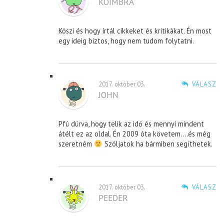
KOIMBRA
Köszi és hogy írtál cikkeket és kritikákat. Én most
egy ideig biztos, hogy nem tudom folytatni.
2017. október 03.
VÁLASZ
JOHN
Pfú dúrva, hogy telik az idő és mennyi mindent
átélt ez az oldal. Én 2009 óta követem….és még
szeretném
Szóljatok ha bármiben segíthetek.
2017. október 03.
VÁLASZ
PEEDER