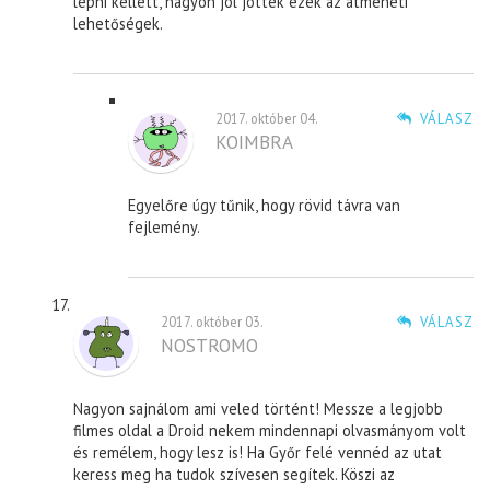
lépni kellett, nagyon jól jöttek ezek az átmeneti
lehetőségek.
2017. október 04.
VÁLASZ
KOIMBRA
Egyelőre úgy tűnik, hogy rövid távra van
fejlemény.
2017. október 03.
VÁLASZ
NOSTROMO
Nagyon sajnálom ami veled történt! Messze a legjobb
filmes oldal a Droid nekem mindennapi olvasmányom volt
és remélem, hogy lesz is! Ha Győr felé vennéd az utat
keress meg ha tudok szívesen segítek. Köszi az