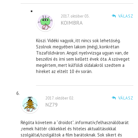
2017. október 03.
VÁLASZ
KOIMBRA
Köszi. Vidéki vagyok, itt nincs sok lehetőség.
Szolnok megyében lakom (még), konkrétan
Tiszaföldváron. Angol nyelvvizsga ugyan van, de
beszélni és írni sem kellett évek óta. A szöveget
megértem, mert külföldi oldalakról szedtem a
híreket az eltelt 10 év során.
2017. október 02.
VÁLASZ
NZ79
Régóta követem a “droidot”..informatív,felhasználóbarát
,remek háttér cikkekkel és hiteles aktualitásokkal
szolgáltal/szolgáltok a film barátoknak. Sok sikert és