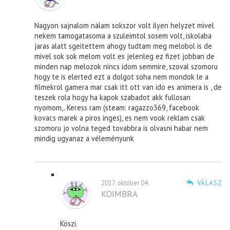
Nagyon sajnalom nálam sokszor volt ilyen helyzet mivel
nekem tamogatasoma a szuleimtol sosem volt, iskolaba
jaras alatt sgeitettem ahogy tudtam meg melobol is de
mivel sok sok melom volt es jelenleg ez fizet jobban de
minden nap melozok nincs idom semmire, szoval szomoru
hogy te is elerted ezt a dolgot soha nem mondok le a
filmekrol gamera mar csak itt ott van ido es animera is , de
teszek rola hogy ha kapok szabadot akk fullosan
nyomom,. Keress ram (steam: ragazzo369, facebook
kovacs marek a piros inges), es nem vook reklam csak
szomoru jo volna teged tovabbra is olvasni habar nem
mindig ugyanaz a véleményunk
2017. október 04.
VÁLASZ
KOIMBRA
Köszi.