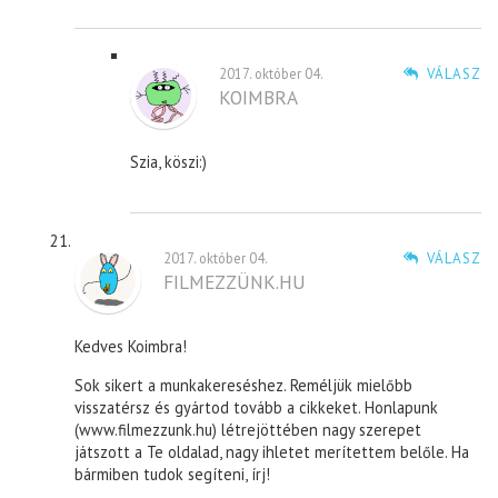
2017. október 04.
VÁLASZ
KOIMBRA
Szia, köszi:)
2017. október 04.
VÁLASZ
FILMEZZÜNK.HU
Kedves Koimbra!
Sok sikert a munkakereséshez. Reméljük mielőbb
visszatérsz és gyártod tovább a cikkeket. Honlapunk
(www.filmezzunk.hu) létrejöttében nagy szerepet
játszott a Te oldalad, nagy ihletet merítettem belőle. Ha
bármiben tudok segíteni, írj!