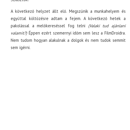
A következő helyzet állt elő. Megszűnik a munkahelyem és
TOP10
egyúttal költözésre adtam a fejem. A következő hetek a
pakolással a melókereséssel fog telni
(Valaki tud ajánlani
KULISSZA
valamit?)
Éppen ezért szemernyi időm sem lesz a FilmDroidra.
Nem tudom hogyan alakulnak a dolgok és nem tudok semmit
CIKK
sem ígérni.
PÓLÓ RENDELÉS