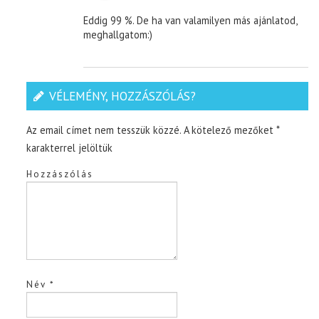
Eddig 99 %. De ha van valamilyen más ajánlatod,
meghallgatom:)
VÉLEMÉNY, HOZZÁSZÓLÁS?
Az email címet nem tesszük közzé.
A kötelező mezőket
*
karakterrel jelöltük
Hozzászólás
Név
*