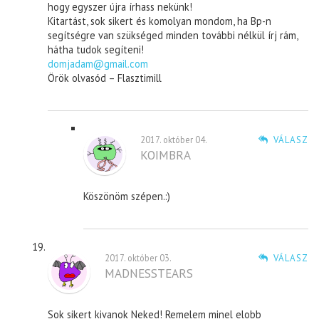
hogy egyszer újra írhass nekünk!
Kitartást, sok sikert és komolyan mondom, ha Bp-n
segítségre van szükséged minden további nélkül írj rám,
hátha tudok segíteni!
domjadam@gmail.com
Örök olvasód – Flasztimill
2017. október 04.
VÁLASZ
KOIMBRA
Köszönöm szépen.:)
2017. október 03.
VÁLASZ
MADNESSTEARS
Sok sikert kivanok Neked! Remelem minel elobb