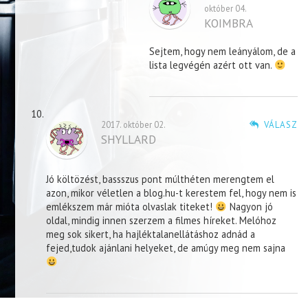
október 04.
KOIMBRA
Sejtem, hogy nem leányálom, de a
lista legvégén azért ott van.
2017. október 02.
VÁLASZ
SHYLLARD
Jó költözést, bassszus pont múlthéten merengtem el
azon, mikor véletlen a blog.hu-t kerestem fel, hogy nem is
emlékszem már mióta olvaslak titeket!
Nagyon jó
oldal, mindig innen szerzem a filmes híreket. Melóhoz
meg sok sikert, ha hajléktalanellátáshoz adnád a
fejed,tudok ajánlani helyeket, de amúgy meg nem sajna