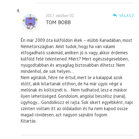
2017. október 02.
VÁLASZ
TOM BOBB
Én már 2009 óta külföldön élek – előbb Kanadában, most
Németországban. Amit tudok, hogy ha van valami
elfogadható szakmád, amiben jó is vagy, akkor érdemes
külföld felé tekintened. Miért? Mert egészségesebben,
nyugodtabban és anyagilag biztosabban élhetsz. Nem
mindenhol, de sok helyen…
Nem agitálok, félre ne értsd, mert le a kalappal azok
előtt, akik kitartanak otthon, de ha már úgyis vége a
melónak és költöznél is… Nem tudhatod, lesz-e máskor
ilyen lehetőséged. Gondolom, angolul beszélsz (naná),
úgyhogy… Gondolkozz el rajta. Sok sikert egyébként, napi
szinten voltam itt az oldaladon és ha nem kapod össze
magad rövidesen, azt nagyon sajnálni fogom.
Kitartás.