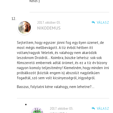
Köszi.:)
2017. október 03.
VÁLASZ
NIKODEMUS
Sejtettem, hogy egyszer jönni fog egy ilyen üzenet, de
most mégis mellbevágott. A tíz évből hétben itt
voltam/vagyok Veletek, és valahogy nem akaródzik
leszoknom Droidról… Koimbra, büszke lehetsz: sok-sok
filmszerető embernek adtál örömet, és ez a tíz év bizony
nagyon komoly teljesítmény! Kiemelném, hogy minden írni
próbálkozót (köztük engem is) abszolút nagylelkűen
fogadtál, szó sem volt kicsinyességről, irigységről.
Basszus, folytatni kéne valahogy, nem lehetne?…
2017. október 03.
VÁLASZ