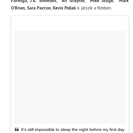
Farmiga, J.K. Simmons, Ari Graynor, Mike Judge, Mark
O’Brien, Sara Paxton, Kevin Pollak
is játszik a filmben.
It’s still impossible to sleep the night before my first day