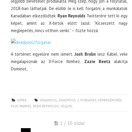
legjobb bevételét produkálta. Még szép, hogy jön a folytatás,
2018-ban láthatjuk. De előbb le is kell forgatni, a munkálatok
Kanadában elkezdődtek.
Ryan Reynolds
Twitterére tett ki egy
képet, amint az X-birtok előtt lazul: “Kicseszett nagy
meglepetés, nincs otthon senki.” – fűzte hozzá.
A történet egyelőre nem ismert.
Josh Brolin
lesz Kábel, vele
megalapoznak az X-Force filmhez.
Zazie Beetz
alakítja
Dominot,
KÉPEK
DEADPOOL
,
DEADPOOL 2
,
FORGATÁS
,
KÉPREGÉNYBŐL
FILM
,
MARVEL
,
RYAN REYNOLDS
,
SEQUEL
1 / 10 oldal