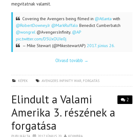
megvitatnak valamit.
Covering the Avengers being filmed in
@Atlanta
with
@RobertDowneyJr
@MarkRuffalo
Benedict Cumberbatch
@wongrel
@AvengersInfinity.
@AP
pic.twitter.com/D5UxOUIe0j
— Mike Stewart (@MikestewartAP)
2017. június 26.
Olvasd tovább
→
KÉPEK
AVENGERS INFINITY WAR
,
FORGATÁS
Elindult a Valami
2
Amerika 3. részének a
forgatása
PUBLIKÁLTA
2017. JÚNIUS 20.
KOIMBRA