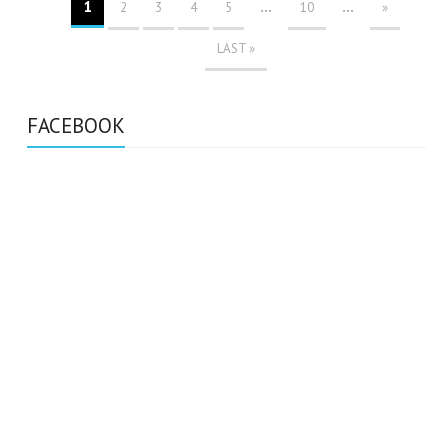
1
...
...
2
3
4
5
10
»
LAST »
FACEBOOK