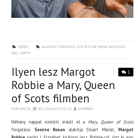
KÉPEK
ALADDIN
,
FORGATÁS
,
GUY RITCHIE
,
MENA MASSOUD
,
WILL SMITH
Ilyen lesz Margot
1
Robbie a Mary, Queen
of Scots filmben
PUBLIKÁLTA
2017. AUGUSZTUS 21.
KOIMBRA
Néhány nappal ezelőtt indult el a
Mary, Queen of Scots
forgatása.
Saoirse Ronan
alakítja Stuart Máriát,
Margot
Robbie
pedig I. Erzsébet királynő lesz. Robbie-ról jött ki egy