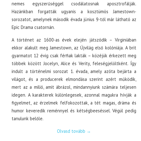
nemes egyszerűséggel csodálatosnak aposztrofálják.
Hazánkban forgatták ugyanis a kosztümös Jamestown-
sorozatot, amelynek második évada június 9-től már látható az
Epic Drama csatornán.
A történet az 1600-as évek elején játszódik – Virginiában
ekkor alakult meg Jamestown, az Újvilág első kolóniája. A brit
gyarmatot 12 évig csak férfiak lakták – közéjük érkezett meg
többek között Jocelyn, Alice és Verity, feleségjelöltként. Így
indult a történelmi sorozat 1. évada, amely azóta bejárta a
világot, és a producerek elmondása szerint azért működik,
mert az a miliő, amit ábrázol, mindannyiunk számára teljesen
idegen. A karakterek különlegesek, azonnal magukra hívják a
figyelmet, az érzelmek felfokozottak, a tét magas, dráma és
humor keveredik reménnyel és kétségbeeséssel. Végül pedig
tanulunk belőle.
Olvasd tovább
→