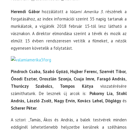
Herendi Gábor
hozzálátott a
Valami Amerika 3.
részének a
forgatásához, az index információi szerint 35 napig tartanak a
munkálatok, a vígjáték 2018 február 15-től lesz látható a
vásznakon. A direktor elmondása szerint a tévék és mozik az
elmúlt 15 évben rendszeresen vetítik a filmeket, a nézők
egyenesen követelik a folytatást.
Pindroch Csaba, Szabó Győző, Hujber Ferenc, Szervét Tibor,
Ónodi Eszter, Oroszlán Szonja, Csuja Imre, Faragó András,
Thuróczy Szabolcs, Tompos Kátya
visszatérésére
számíthatunk. De lesznek új arcok is:
Pokorny Lia, Stohl
András, László Zsolt, Nagy Ervin, Kovács Lehel, Döglégy
és
Scherer Péter
.
A sztori: „Tamás, Ákos és András, a balek testvérek minden
eddiginél lehetetlenebb helyzetbe kerülnek a szélhámos