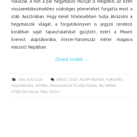
fókuszál. A film a pár hegymászó múltját is megidézi, az ezen
visszaemlékezésekhez szükséges jeleneteket forgatta most a
stáb Ausztriában. Hogy minél hitelesebben tudja ábrázolni a
hegymászók világát, a forgatókönyvet is jegyző rendező
korábban saját tapasztalatokat gyűjtött, ezért a Mount
Everest alaptáborába, ötezer-háromszáz méter magasra
mászott Nepálban.
Olvasd tovább
→
CIKK
,
KULISSZA
ERŐSS ZSOLT
,
FILMFORGATÁS
,
FORGATÁS
,
HEGYMÁSZÁS
,
INTERJU
,
MAGASSÁGOK ÉS MÉLYSÉGEK
,
PÁL EMŐKE
,
STERCZER HILDA
,
TRILL ZSOLT