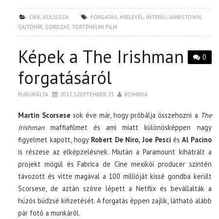
CIKK
,
KULISSZA
FORGATÁS
,
HÍRLEVÉL
,
INTERJU
,
JAMESTOWN
,
SAJTÓHÍR
,
SOROZAT
,
TÖRTÉNELMI FILM
Képek a The Irishman
0
forgatásáról
PUBLIKÁLTA
2017. SZEPTEMBER 23.
KOIMBRA
Martin Scorsese
sok éve már, hogy próbálja összehozni a
The
Irishman
maffiafilmet és ami miatt különösképpen nagy
figyelmet kapott, hogy
Robert De Niro, Joe Pesci
és
Al Pacino
is részese az elképzelésnek. Miután a Paramount kihátrált a
projekt mögül és Fabrica de Cine mexikói producer szintén
távozott és vitte magával a 100 millióját kissé gondba került
Scorsese, de aztán színre lépett a Netflix és bevállalták a
húzós büdzsé kifizetését. A forgatás éppen zajlik, látható alább
pár fotó a munkáról.