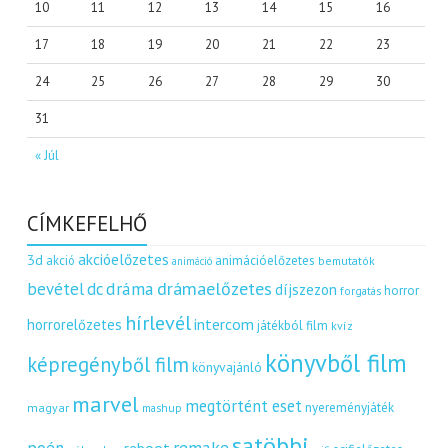
10
11
12
13
14
15
16
17
18
19
20
21
22
23
24
25
26
27
28
29
30
31
« Júl
CÍMKEFELHŐ
akcióelőzetes
3d
akció
animációelőzetes
bemutatók
animáció
dráma
drámaelőzetes
bevétel
dc
díjszezon
horror
forgatás
hírlevél
intercom
horrorelőzetes
játékból film
kvíz
könyvből film
képregényből film
könyvajánló
marvel
megtörtént eset
nyereményjáték
magyar
mashup
satöbbi
remake
poén
reboot