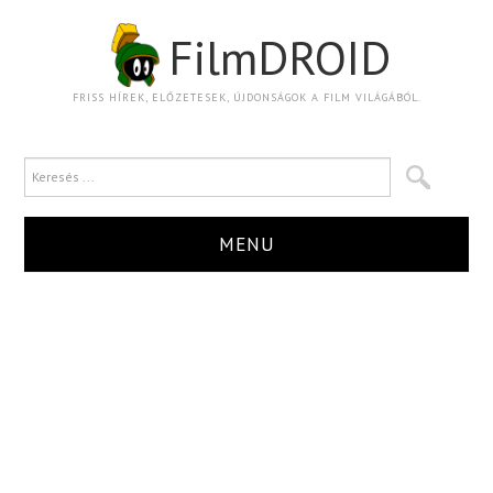
FilmDROID
FRISS HÍREK, ELŐZETESEK, ÚJDONSÁGOK A FILM VILÁGÁBÓL.
MENU
HÍR
TRAILER
KRITIKA
BOXOFFICE