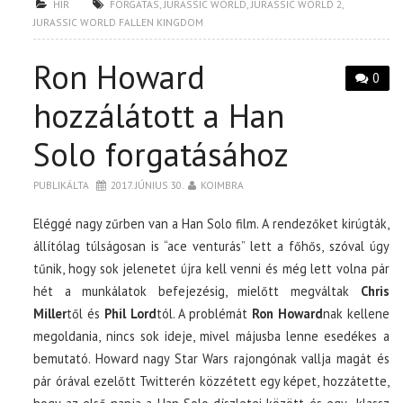
HÍR
FORGATÁS
,
JURASSIC WORLD
,
JURASSIC WORLD 2
,
JURASSIC WORLD FALLEN KINGDOM
Ron Howard
0
hozzálátott a Han
Solo forgatásához
PUBLIKÁLTA
2017. JÚNIUS 30.
KOIMBRA
Eléggé nagy zűrben van a Han Solo film. A rendezőket kirúgták,
állítólag túlságosan is “ace venturás” lett a főhős, szóval úgy
tűnik, hogy sok jelenetet újra kell venni és még lett volna pár
hét a munkálatok befejezésig, mielőtt megváltak
Chris
Miller
től és
Phil Lord
tól. A problémát
Ron Howard
nak kellene
megoldania, nincs sok ideje, mivel májusba lenne esedékes a
bemutató. Howard nagy Star Wars rajongónak vallja magát és
pár órával ezelőtt Twitterén közzétett egy képet, hozzátette,