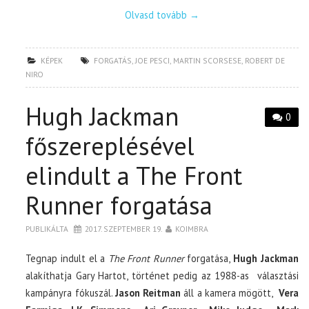
Olvasd tovább
→
KÉPEK
FORGATÁS
,
JOE PESCI
,
MARTIN SCORSESE
,
ROBERT DE
NIRO
Hugh Jackman
0
főszereplésével
elindult a The Front
Runner forgatása
PUBLIKÁLTA
2017. SZEPTEMBER 19.
KOIMBRA
Tegnap indult el a
The Front Runner
forgatása,
Hugh Jackman
alakíthatja Gary Hartot, történet pedig az 1988-as választási
kampányra fókuszál.
Jason Reitman
áll a kamera mögött,
Vera