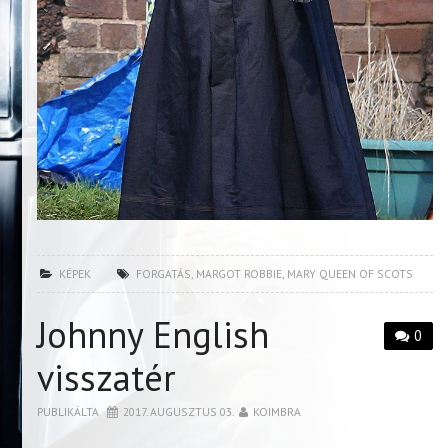
KÉPEK
FORGATÁS
,
MARGOT ROBBIE
,
MARY QUEEN OF SCOTS
Johnny English
0
visszatér
PUBLIKÁLTA
2017. AUGUSZTUS 03.
KOIMBRA