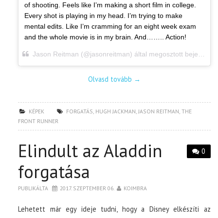
of shooting. Feels like I’m making a short film in college.
Every shot is playing in my head. I’m trying to make
mental edits. Like I’m cramming for an eight week exam
and the whole movie is in my brain. And…….. Action!
Jason Reitman (@jasonreitman) által megosztott bejegyzés,
Olvasd tovább
→
KÉPEK
FORGATÁS
,
HUGH JACKMAN
,
JASON REITMAN
,
THE
FRONT RUNNER
Elindult az Aladdin
0
forgatása
PUBLIKÁLTA
2017. SZEPTEMBER 06.
KOIMBRA
Lehetett már egy ideje tudni, hogy a Disney elkészíti az