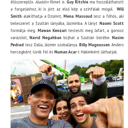
élőszereplős
Aladdin
filmet is.
Guy Ritchie
ma hozzáláthatott
a forgatáshoz, ki is jött az első kép a színfalak mögül.
Will
Smith
alakíthatja a Dzsinnt,
Mena Massoud
lesz a főhős, aki
beleszeret a Szultán lányába, Jázminba. A lányt
Naomi Scott
formálja meg.
Mawan Kenzari
testesíti meg Jafart, a gonosz
varázslót,
Navid Negahban
bújhat a Szultán bőrébe.
Nasim
Pedrad
lesz Dalia, Jázmin szobalánya.
Billy Magnussen
Anders
hercegként tűnik fel és
Numan Acar
-t Hakimként láthatjuk.