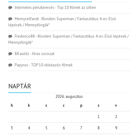
Internetes pénzkeresés
-
Top 10 filmek az űrben
Memyselfandi
-
Röviden: Superman / Fantasztikus 4-es: Első
lépések / Mennydörgők*
Frederico88
-
Röviden: Superman / Fantasztikus 4-es: Első lépések /
Mennydörgők*
BKaulitz
-
Alias sorozat
Papyrus
-
TOP 10 időutazós filmek
NAPTÁR
2026. augusztus
h
k
s
c
p
s
v
1
2
3
4
5
6
7
8
9