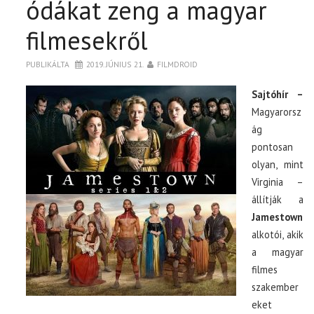
ódákat zeng a magyar
filmesekről
PUBLIKÁLTA
2019. JÚNIUS 21.
FILMDROID
Sajtóhír –
Magyarorsz
ág
pontosan
olyan, mint
Virginia –
állítják a
Jamestown
alkotói, akik
a magyar
filmes
szakember
eket