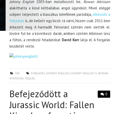
Johnny English
2003-ban mutatkozott be,
Rowan Atkinson
alakíthatta a kissé kétballábas angol ügynököt. Mivel eléggé
szépen teljesített a klasszikus kémfilmek paródiája,
elkészült a
folytatás
is, de kellett egy kicsit rá várni, hiszen csak 2011-ben
érkezett meg. A harmadik felvonást szintén nem siették el.
Jövőre fut be a következő darab, amiben szintén Atkinson lesz
a főhős, a rendezői feladatokat
David Kerr
látja el. A forgatás
kezdetét vette.
HÍR
FORGATÁS
,
JOHNNY ENGLISH
,
JOHNNY ENGLISH 3
,
ROWAN
ATKINSON
,
SEQUEL
Befejeződött a
0
Jurassic World: Fallen