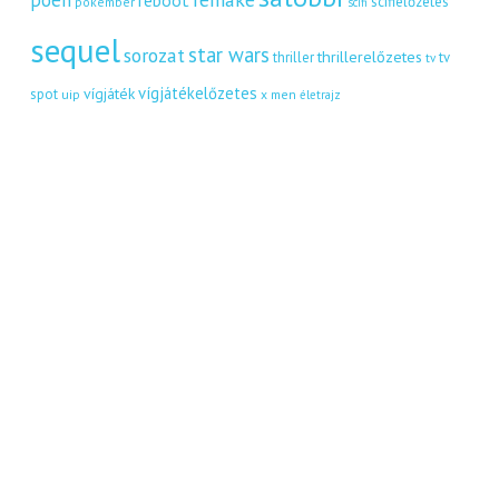
scifielőzetes
pókember
scifi
sequel
star wars
sorozat
thrillerelőzetes
thriller
tv
tv
vígjátékelőzetes
vígjáték
spot
uip
x men
életrajz