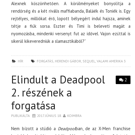
Alexnek köszönhetően. A körülményeket bonyolítja a
rendőrség és a két rivális maffiabanda, Baláék és Toniék is. Egy
rejtélyes, milliókat érő, lopott bélyegért indul hajsza, aminek
tétje a fiúk sorsa. Eszter és Timi is beleveti magát a
nyomozásba, mindenki versenyt fut az idővel. Vajon ezúttal is
sikerül kikeveredniük a slamasztikából?”
HÍR
FORGATÁS
,
HERENDI GÁBOR
,
SEQUEL
,
VALAMI AMERIKA 3
Elindult a Deadpool
2
2. részének a
forgatása
PUBLIKÁLTA
2017. JÚNIUS 18.
KOIMBRA
Nem bízott a stúdió a
Deadpool
ban, de az X-Men franchise