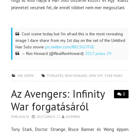
hogy az első napja a Han Solo díszletei között és egy klassz
jelenetet vesznek fel, de ennél többet nem mer megosztani.
Cool scene today but I’m afraid this is the most revealing
image I dare share from my 1st day on the set of the Untitled
Han Solo movie
pic.twitter.com/RB15lG7FGE
— Ron Howard (@RealRonHoward)
2017. június 29.
HÍR
,
KÉPEK
FORGATÁS
,
RON HOWARD
,
SPIN OFF
,
STAR WARS
Az Avengers: Infinity
0
War forgatásáról
PUBLIKÁLTA
2017. JÚNIUS 27.
KOIMBRA
Tony Stark, Doctor Strange, Bruce Banner és Wong éppen