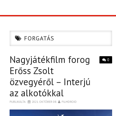
TOP10
KULISSZA
FORGATÁS
CIKK
Nagyjátékfilm forog
PÓLÓ RENDELÉS
0
Erőss Zsolt
özvegyéről – Interjú
az alkotókkal
PUBLIKÁLTA
2021. OKTÓBER 08.
FILMDROID