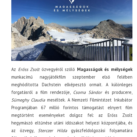
Az
Erőss Zsolt
özvegyéről szóló
Magasságok és mélységek
munkacímű nagyjátékfilm szeptember első felében
meghódította Dachstein elképesztő ormait. A különleges
forgatásról a film rendezője,
Csoma Sándor
és producere,
Sümeghy Claudia
meséltek. A Nemzeti Filmintézet Inkubátor
Programjában 67 millió forintos támogatást elnyert film
megtörtént eseményeket dolgoz fel: az Erőss Zsolt
hegymászó eltűnése utáni időszakot helyezi központjába, és
az özvegy,
Sterczer Hilda
gyászfeldolgozási folyamatára