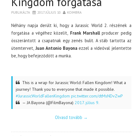
Kingdom forgatása
PUBLIKÁLTA
2017. JÚLIUS 10.
KOIMBRA
Néhány napja derült ki, hogy a Jurassic World 2. részének a
forgatása a végéhez közelít,
Frank Marshall
producer pedig
összerántott a csapatnak egy zenés bulit. A stáb tartotta az
ütemtervet,
Juan Antonio Bayona
ezzel a videóval jelentette
be, hogy befejeződött a munka.
This is a wrap for Jurassic World: Fallen Kingdom! What a
journey! Thank you to everyone that made it possible.
#JurassicWorldFallenKingdom
pic.twitter.com/dtMsNDvZwP
— JA Bayona (@FilmBayona)
2017. július 9.
Olvasd tovább
→