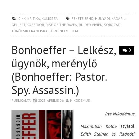
CIKK
,
KRITIKA
,
KULISSZA
FEKETE ERNŐ
,
HUNYADI
,
KÁDÁR L.
GELLÉRT
,
KÖZÉPKOR
,
RISE OF THE RAVEN
,
RUJDER VIVIEN
,
SOROZAT
,
TÖRŐCSIK FRANCISKA
,
TÖRTÉNELMI FILM
Bonhoeffer – Lelkész,
0
ügynök, merénylő
(Bonhoeffer: Pastor.
Spy. Assassin.)
PUBLIKÁLTA
2025. ÁPRILIS 06.
NIKODEMUS
írta Nikodémus
Maximilian Kolbe
atyától
Edith Steinen
és
Radnóti