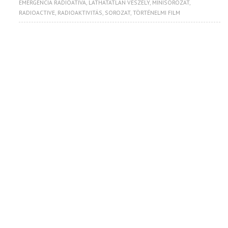
EMERGÊNCIA RADIOATIVA
,
LÁTHATATLAN VESZÉLY
,
MINISOROZAT
,
RADIOACTIVE
,
RADIOAKTIVITÁS
,
SOROZAT
,
TÖRTÉNELMI FILM