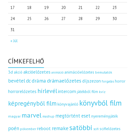
17
18
19
20
21
22
23
24
25
26
27
28
29
30
31
« Júl
CÍMKEFELHŐ
akcióelőzetes
3d
akció
animációelőzetes
bemutatók
animáció
dráma
drámaelőzetes
bevétel
dc
díjszezon
horror
forgatás
hírlevél
intercom
horrorelőzetes
játékból film
kvíz
könyvből film
képregényből film
könyvajánló
marvel
megtörtént eset
nyereményjáték
magyar
mashup
satöbbi
remake
poén
reboot
scifielőzetes
pókember
scifi