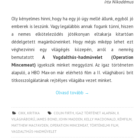
írta Nikodémus
Oly kényelmes hinni, hogy ha egy jó ügy mellé állunk, egyből jó
emberek is leszünk. Vagy legalábbis annak fogunk tűnni, hiszen
a nemes elköteleződés jótékonyan eltakarja kitartóan
dédelgetett magánbűneinket. Hogy mégis miképp lehet ezt
véghezvinni egy világégés közepén, arról a nemrég
bemutatott
A Vagdalthús-hadművelet (Operation
Mincemeat)
igyekszik minket meggyőzni. Az igaz történeten
alapuló, a HBO Max-on már elérhető film a II. világháború brit
titkosszolgálatának rejtélyes világába vezet minket.
Olvasd tovább
→
CIKK
,
KRITIKA
COLIN FIRTH
,
IGAZ TÖRTÉNET ALAPJÁN
,
II.
VILÁGHÁBORÚ
,
JAMES BOND
,
JOHN MADDEN
,
KELLY MACDONALD
,
KÉMFILM
,
MATTHEW MACFAYDEN
,
OPERATION MINCEMEAT
,
TÖRTÉNELMI FILM
,
VAGDALTHÚS-HADMŰVELET