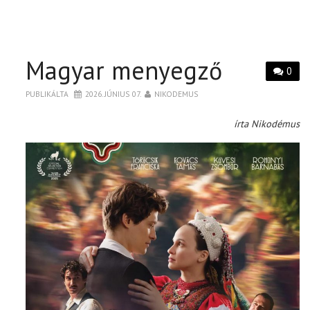
Magyar menyegző
0
PUBLIKÁLTA
2026. JÚNIUS 07.
NIKODEMUS
írta Nikodémus