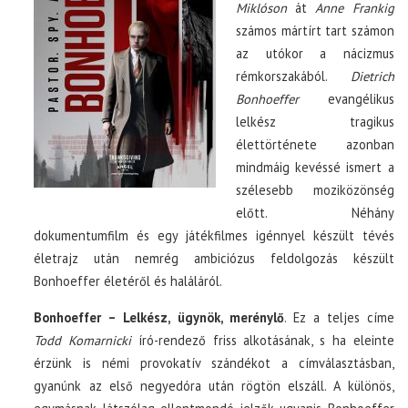
Miklóson
át
Anne Frankig
számos mártírt tart számon
az utókor a nácizmus
rémkorszakából.
Dietrich
Bonhoeffer
evangélikus
lelkész tragikus
élettörténete azonban
mindmáig kevéssé ismert a
szélesebb moziközönség
előtt. Néhány
dokumentumfilm és egy játékfilmes igénnyel készült tévés
életrajz után nemrég ambiciózus feldolgozás készült
Bonhoeffer életéről és haláláról.
Bonhoeffer – Lelkész, ügynök, merénylő
. Ez a teljes címe
Todd Komarnicki
író-rendező friss alkotásának, s ha eleinte
érzünk is némi provokatív szándékot a címválasztásban,
gyanúnk az első negyedóra után rögtön elszáll. A különös,