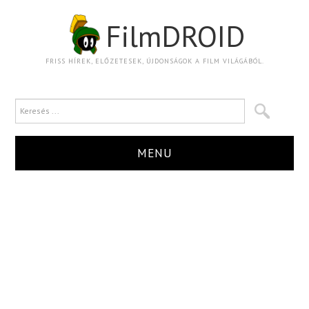
FilmDROID
FRISS HÍREK, ELŐZETESEK, ÚJDONSÁGOK A FILM VILÁGÁBÓL.
MENU
HÍR
TRAILER
KRITIKA
BOXOFFICE