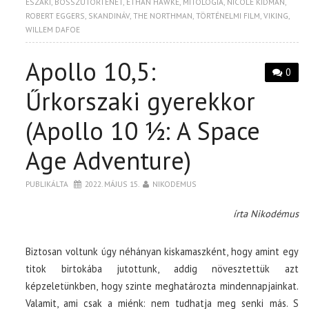
ÉSZAKI
,
BOSSZÚTÖRTÉNET
,
ETHAN HAWKE
,
MITOLÓGIA
,
NICOLE KIDMAN
,
ROBERT EGGERS
,
SKANDINÁV
,
THE NORTHMAN
,
TÖRTÉNELMI FILM
,
VIKING
,
WILLEM DAFOE
Apollo 10,5:
0
Űrkorszaki gyerekkor
(Apollo 10 ½: A Space
Age Adventure)
PUBLIKÁLTA
2022. MÁJUS 15.
NIKODEMUS
írta Nikodémus
Biztosan voltunk úgy néhányan kiskamaszként, hogy amint egy
titok birtokába jutottunk, addig növesztettük azt
képzeletünkben, hogy szinte meghatározta mindennapjainkat.
Valamit, ami csak a miénk: nem tudhatja meg senki más. S