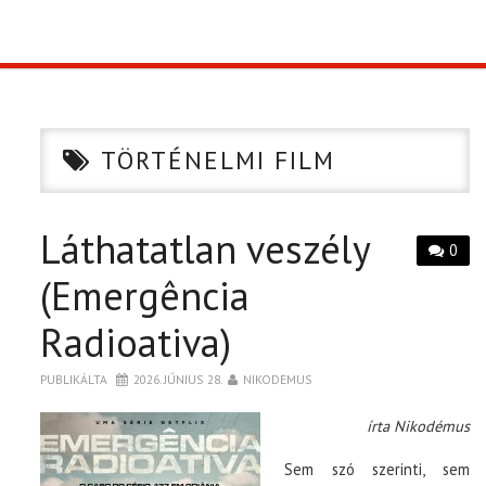
TOP10
KULISSZA
TÖRTÉNELMI FILM
CIKK
Láthatatlan veszély
PÓLÓ RENDELÉS
0
(Emergência
Radioativa)
PUBLIKÁLTA
2026. JÚNIUS 28.
NIKODEMUS
írta Nikodémus
Sem szó szerinti, sem