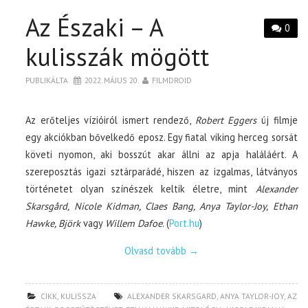
Az Északi – A
0
kulisszák mögött
PUBLIKÁLTA
2022. MÁJUS 20.
FILMDROID
Az erőteljes vízióiról ismert rendező,
Robert Eggers
új filmje
egy akciókban bővelkedő eposz. Egy fiatal viking herceg sorsát
követi nyomon, aki bosszút akar állni az apja haláláért. A
szereposztás igazi sztárparádé, hiszen az izgalmas, látványos
történetet olyan színészek keltik életre, mint
Alexander
Skarsgård, Nicole Kidman, Claes Bang, Anya Taylor-Joy, Ethan
Hawke, Björk
vagy
Willem Dafoe
. (
Port.hu
)
Olvasd tovább
→
CIKK
,
KULISSZA
ALEXANDER SKARSGARD
,
ANYA TAYLOR-JOY
,
AZ