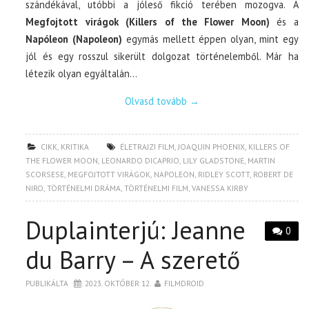
szándékával, utóbbi a jóleső fikció terében mozogva. A
Megfojtott virágok (Killers of the Flower Moon)
és a
Napóleon (Napoleon)
egymás mellett éppen olyan, mint egy
jól és egy rosszul sikerült dolgozat történelemből. Már ha
létezik olyan egyáltalán…
Olvasd tovább
→
CIKK
,
KRITIKA
ÉLETRAJZI FILM
,
JOAQUIN PHOENIX
,
KILLERS OF
THE FLOWER MOON
,
LEONARDO DICAPRIO
,
LILY GLADSTONE
,
MARTIN
SCORSESE
,
MEGFOJTOTT VIRÁGOK
,
NAPOLEON
,
RIDLEY SCOTT
,
ROBERT DE
NIRO
,
TÖRTÉNELMI DRÁMA
,
TÖRTÉNELMI FILM
,
VANESSA KIRBY
Duplainterjú: Jeanne
0
du Barry – A szerető
PUBLIKÁLTA
2023. OKTÓBER 12.
FILMDROID