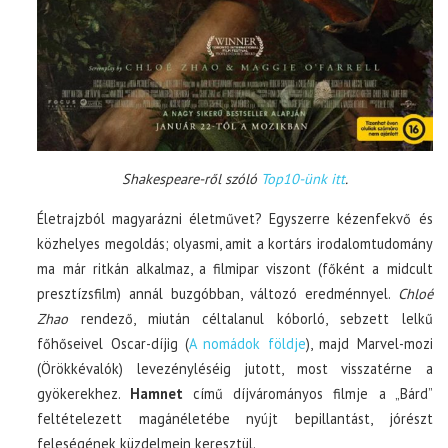
Shakespeare-ről szóló
Top10-ünk itt
.
Életrajzból magyarázni életművet? Egyszerre kézenfekvő és
közhelyes megoldás; olyasmi, amit a kortárs irodalomtudomány
ma már ritkán alkalmaz, a filmipar viszont (főként a midcult
presztízsfilm) annál buzgóbban, változó eredménnyel.
Chloé
Zhao
rendező, miután céltalanul kóborló, sebzett lelkű
főhőseivel Oscar-díjig (
A nomádok földje
), majd Marvel-mozi
(Örökkévalók) levezényléséig jutott, most visszatérne a
gyökerekhez.
Hamnet
című díjvárományos filmje a „Bárd”
feltételezett magánéletébe nyújt bepillantást, jórészt
feleségének küzdelmein keresztül.