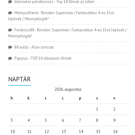
Internetes pénzkeresés
-
Top 10 filmek az űrben
Memyselfandi
-
Röviden: Superman / Fantasztikus 4-es: Első
lépések / Mennydörgők*
Frederico88
-
Röviden: Superman / Fantasztikus 4-es: Első lépések /
Mennydörgők*
BKaulitz
-
Alias sorozat
Papyrus
-
TOP 10 időutazós filmek
NAPTÁR
2026. augusztus
h
k
s
c
p
s
v
1
2
3
4
5
6
7
8
9
10
11
12
13
14
15
16