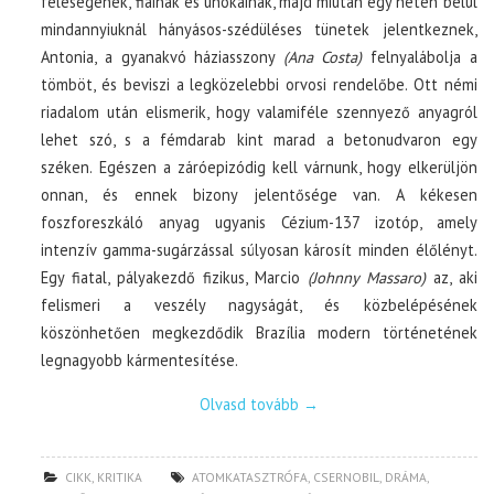
feleségének, fiainak és unokáinak, majd miután egy héten belül
mindannyiuknál hányásos-szédüléses tünetek jelentkeznek,
Antonia, a gyanakvó háziasszony
(Ana Costa)
felnyalábolja a
tömböt, és beviszi a legközelebbi orvosi rendelőbe. Ott némi
riadalom után elismerik, hogy valamiféle szennyező anyagról
lehet szó, s a fémdarab kint marad a betonudvaron egy
széken. Egészen a záróepizódig kell várnunk, hogy elkerüljön
onnan, és ennek bizony jelentősége van. A kékesen
foszforeszkáló anyag ugyanis Cézium-137 izotóp, amely
intenzív gamma-sugárzással súlyosan károsít minden élőlényt.
Egy fiatal, pályakezdő fizikus, Marcio
(Johnny Massaro)
az, aki
felismeri a veszély nagyságát, és közbelépésének
köszönhetően megkezdődik Brazília modern történetének
legnagyobb kármentesítése.
Olvasd tovább
→
CIKK
,
KRITIKA
ATOMKATASZTRÓFA
,
CSERNOBIL
,
DRÁMA
,