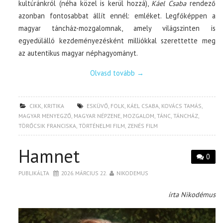
kultúránkról (néha közel is kerül hozzá),
Káel Csaba
rendező
azonban fontosabbat állít ennél: emléket. Legfőképpen a
magyar táncház-mozgalomnak, amely világszinten is
egyedülálló kezdeményezésként milliókkal szerettette meg
az autentikus magyar néphagyományt.
Olvasd tovább
→
CIKK
,
KRITIKA
ESKÜVŐ
,
FOLK
,
KÁEL CSABA
,
KOVÁCS TAMÁS
,
MAGYAR MENYEGZŐ
,
MAGYAR NÉPZENE
,
MOZGALOM
,
TÁNC
,
TÁNCHÁZ
,
TÖRŐCSIK FRANCISKA
,
TÖRTÉNELMI FILM
,
ZENÉS FILM
Hamnet
0
PUBLIKÁLTA
2026. MÁRCIUS 22.
NIKODEMUS
írta Nikodémus