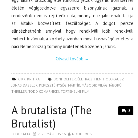
egymásnak látszólag ellentmondó jelzők ugyanis Bonhoeffer
életén végigtekintve egyszerre bizonyulnak igaznak, s
rendezőnk nem is rejti véka alá, mennyire izgalmasnak tartja
az általuk közvetített feszültséget. A dolgot persze
elintézhetnénk annyival, hogy rendkívüli idők rendkívüli
embert kívánnak, a közhely azonban most húsbavágóan éles: a
náci Németország tömény őrületének közepén járunk.
Olvasd tovább
→
CIKK
,
KRITIKA
BONHOEFFER
,
ÉLETRAJZI FILM
,
HOLOKAUSZT
,
JONAS DASSLER
,
KERESZTÉNYSÉG
,
MÁRTÍR
,
MÁSODIK VILÁGHÁBORÚ
,
THRILLER
,
TODD KOMARNICKI
,
TÖRTÉNELMI FILM
A brutalista (The
0
Brutalist)
PUBLIKÁLTA
2025. MÁRCIUS 16.
NIKODEMUS