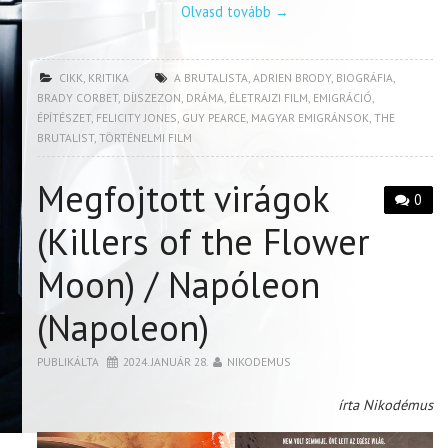
Olvasd tovább
→
CIKK
,
KRITIKA
A BRUTALISTA
,
ADRIEN BRODY
,
BIOGRÁFIA
,
BRADY CORBET
,
DÍJSZEZON
,
DRÁMA
,
ÉLETRAJZI FILM
,
EMIGRÁCIÓ
,
ÉPÍTÉSZET
,
FELICITY JONES
,
GUY PEARCE
,
MAGYAR EMIGRÁNSOK
,
THE
BRUTALIST
,
TÖRTÉNELMI FILM
Megfojtott virágok
0
(Killers of the Flower
Moon) / Napóleon
(Napoleon)
PUBLIKÁLTA
2024. JANUÁR 28.
NIKODEMUS
írta Nikodémus