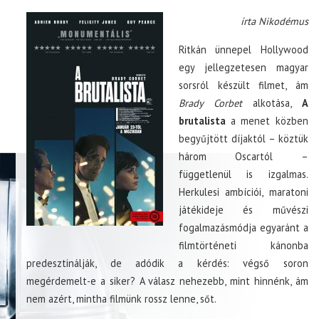
írta Nikodémus
Ritkán ünnepel Hollywood
egy jellegzetesen magyar
sorsról készült filmet, ám
Brady Corbet
alkotása,
A
brutalista
a menet közben
begyűjtött díjaktól – köztük
három Oscartól –
függetlenül is izgalmas.
Herkulesi ambíciói, maratoni
játékideje és művészi
fogalmazásmódja egyaránt a
filmtörténeti kánonba
predesztinálják, de adódik a kérdés: végső soron
megérdemelt-e a siker? A válasz nehezebb, mint hinnénk, ám
nem azért, mintha filmünk rossz lenne, sőt.