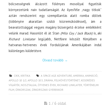
bölcsességnek álcázott fölényes mosollyal figyeltük
környezetünk naiv tudatlanságát. Az ilyesféle „nagy titkok”
aztán rendszerint egy szempillantás alatt romba dőltek
(többnyire akaratlan szülői közreműködéssel), ám a
beavatottsággal vegyes magány bizsergető érzése emlékként
velünk marad. Hasonlót él át Stan
(Milo Coy / Jack Black)
is, aki
Richard Linklater
legújabb, Netflixre készült filmjében a
hatvanas-hetvenes évek fordulójának Amerikájában indul
különleges küldetésre.
Olvasd tovább
→
CIKK
,
KRITIKA
A SPACE AGE ADVENTURE
,
AMERIKA
,
ANIMÁCIÓ
,
APOLLO 10 1/2
,
APOLLO 10.5
,
DRÁMA
,
FELNÖVÉSTÖRTÉNET
,
KESERÉDES
VÍGJÁTÉK
,
NOSZTALGIA
,
ÖTVENES ÉVEK
,
RICHARD LINKLATER
,
TÖRTÉNELMI
FILM
,
ŰRKORSZAK
,
ŰRKORSZAKI GYEREKKOR
1 / 6 oldal