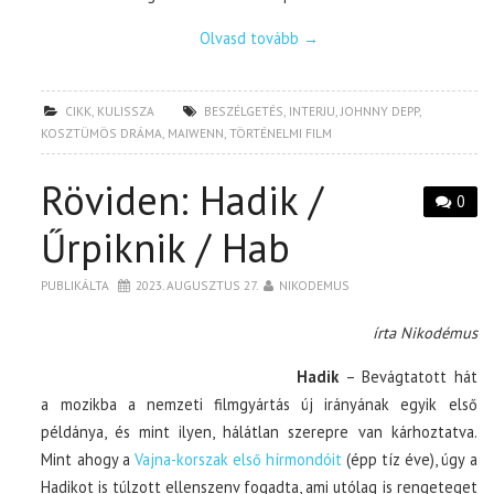
Olvasd tovább
→
CIKK
,
KULISSZA
BESZÉLGETÉS
,
INTERJU
,
JOHNNY DEPP
,
KOSZTÜMÖS DRÁMA
,
MAIWENN
,
TÖRTÉNELMI FILM
Röviden: Hadik /
0
Űrpiknik / Hab
PUBLIKÁLTA
2023. AUGUSZTUS 27.
NIKODEMUS
írta Nikodémus
Hadik
– Bevágtatott hát
a mozikba a nemzeti filmgyártás új irányának egyik első
példánya, és mint ilyen, hálátlan szerepre van kárhoztatva.
Mint ahogy a
Vajna-korszak első hírmondóit
(épp tíz éve), úgy a
Hadikot is túlzott ellenszenv fogadta, ami utólag is rengeteget