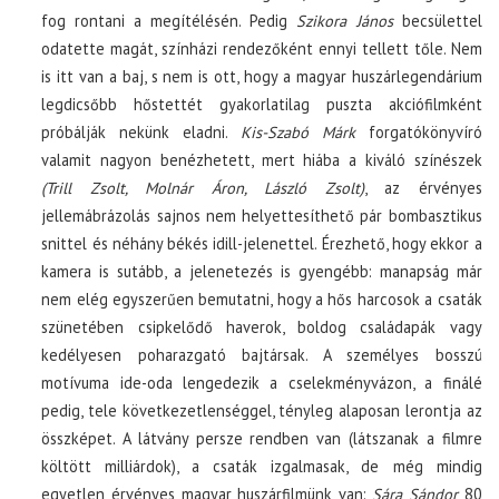
fog rontani a megítélésén. Pedig
Szikora János
becsülettel
odatette magát, színházi rendezőként ennyi tellett tőle. Nem
is itt van a baj, s nem is ott, hogy a magyar huszárlegendárium
legdicsőbb hőstettét gyakorlatilag puszta akciófilmként
próbálják nekünk eladni.
Kis-Szabó Márk
forgatókönyvíró
valamit nagyon benézhetett, mert hiába a kiváló színészek
(Trill Zsolt, Molnár Áron, László Zsolt)
, az érvényes
jellemábrázolás sajnos nem helyettesíthető pár bombasztikus
snittel és néhány békés idill-jelenettel. Érezhető, hogy ekkor a
kamera is sutább, a jelenetezés is gyengébb: manapság már
nem elég egyszerűen bemutatni, hogy a hős harcosok a csaták
szünetében csipkelődő haverok, boldog családapák vagy
kedélyesen poharazgató bajtársak. A személyes bosszú
motívuma ide-oda lengedezik a cselekményvázon, a finálé
pedig, tele következetlenséggel, tényleg alaposan lerontja az
összképet. A látvány persze rendben van (látszanak a filmre
költött milliárdok), a csaták izgalmasak, de még mindig
egyetlen érvényes magyar huszárfilmünk van:
Sára Sándor
80