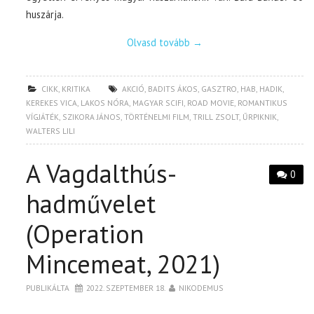
huszárja.
Olvasd tovább
→
CIKK
,
KRITIKA
AKCIÓ
,
BADITS ÁKOS
,
GASZTRO
,
HAB
,
HADIK
,
KEREKES VICA
,
LAKOS NÓRA
,
MAGYAR SCIFI
,
ROAD MOVIE
,
ROMANTIKUS
VÍGJÁTÉK
,
SZIKORA JÁNOS
,
TÖRTÉNELMI FILM
,
TRILL ZSOLT
,
ŰRPIKNIK
,
WALTERS LILI
A Vagdalthús-
0
hadművelet
(Operation
Mincemeat, 2021)
PUBLIKÁLTA
2022. SZEPTEMBER 18.
NIKODEMUS