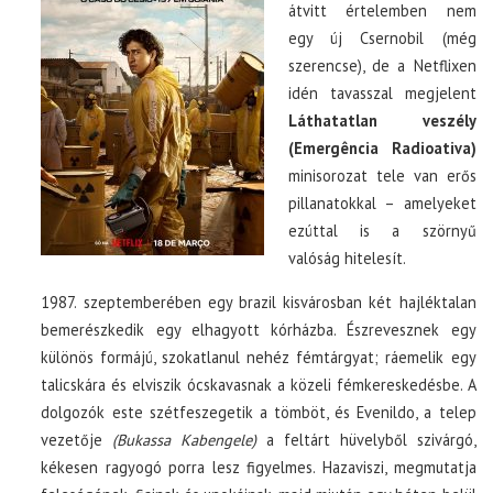
átvitt értelemben nem
egy új Csernobil (még
szerencse), de a Netflixen
idén tavasszal megjelent
Láthatatlan veszély
(Emergência Radioativa)
minisorozat tele van erős
pillanatokkal – amelyeket
ezúttal is a szörnyű
valóság hitelesít.
1987. szeptemberében egy brazil kisvárosban két hajléktalan
bemerészkedik egy elhagyott kórházba. Észrevesznek egy
különös formájú, szokatlanul nehéz fémtárgyat; ráemelik egy
talicskára és elviszik ócskavasnak a közeli fémkereskedésbe. A
dolgozók este szétfeszegetik a tömböt, és Evenildo, a telep
vezetője
(Bukassa Kabengele)
a feltárt hüvelyből szivárgó,
kékesen ragyogó porra lesz figyelmes. Hazaviszi, megmutatja