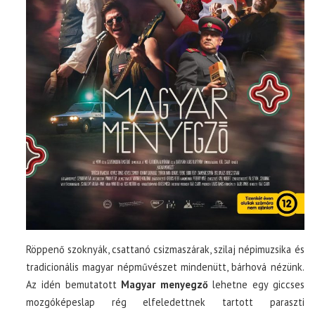
Röppenő szoknyák, csattanó csizmaszárak, szilaj népimuzsika és
tradicionális magyar népművészet mindenütt, bárhová nézünk.
Az idén bemutatott
Magyar menyegző
lehetne egy giccses
mozgóképeslap rég elfeledettnek tartott paraszti