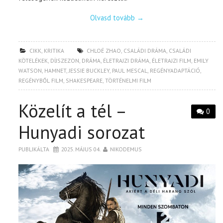
Olvasd tovább
→
CIKK
,
KRITIKA
CHLOÉ ZHAO
,
CSALÁDI DRÁMA
,
CSALÁDI
KÖTELÉKEK
,
DÍJSZEZON
,
DRÁMA
,
ÉLETRAJZI DRÁMA
,
ÉLETRAJZI FILM
,
EMILY
WATSON
,
HAMNET
,
JESSIE BUCKLEY
,
PAUL MESCAL
,
REGÉNYADAPTÁCIÓ
,
REGÉNYBŐL FILM
,
SHAKESPEARE
,
TÖRTÉNELMI FILM
Közelít a tél –
0
Hunyadi sorozat
PUBLIKÁLTA
2025. MÁJUS 04.
NIKODEMUS