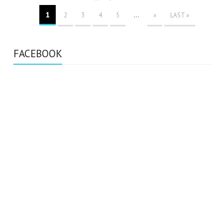
1
...
2
3
4
5
»
LAST »
FACEBOOK