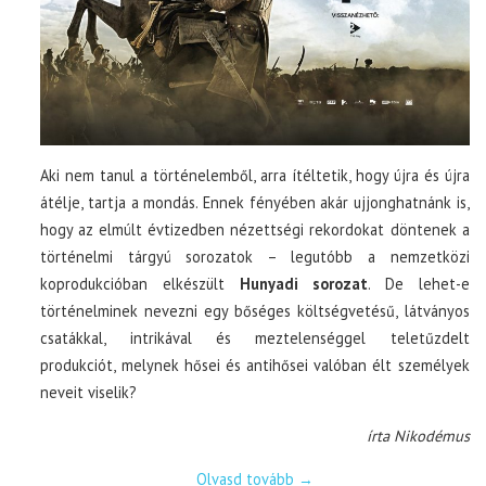
Aki nem tanul a történelemből, arra ítéltetik, hogy újra és újra
átélje, tartja a mondás. Ennek fényében akár ujjonghatnánk is,
hogy az elmúlt évtizedben nézettségi rekordokat döntenek a
történelmi tárgyú sorozatok – legutóbb a nemzetközi
koprodukcióban elkészült
Hunyadi sorozat
. De lehet-e
történelminek nevezni egy bőséges költségvetésű, látványos
csatákkal, intrikával és meztelenséggel teletűzdelt
produkciót, melynek hősei és antihősei valóban élt személyek
neveit viselik?
írta Nikodémus
Olvasd tovább
→