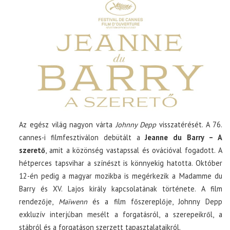
Az egész világ nagyon várta
Johnny Depp
visszatérését. A 76.
cannes-i filmfesztiválon debütált a
Jeanne du Barry – A
szerető
, amit a közönség vastapssal és ovációval fogadott. A
hétperces tapsvihar a színészt is könnyekig hatotta. Október
12-én pedig a magyar mozikba is megérkezik a Madamme du
Barry és XV. Lajos király kapcsolatának története. A film
rendezője,
Maïwenn
és a film főszereplője, Johnny Depp
exkluzív interjúban mesélt a forgatásról, a szerepeikről, a
stábról és a forgatáson szerzett tapasztalataikról.