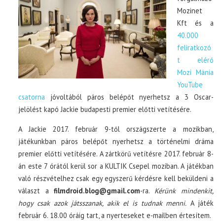
Mozinet
Kft és a
40.000
feliratkozó
t elérő
Mozi Mánia
YouTube
csatorna
jóvoltából páros belépőt nyerhetsz a 3 Oscar-
jelölést kapó Jackie budapesti premier előtti vetítésére.
A Jackie 2017. február 9-től országszerte a mozikban,
játékunkban páros belépőt nyerhetsz a történelmi dráma
premier előtti vetítésére. A zártkörű vetítésre 2017. február 8-
án este 7 órától kerül sor a KULTIK Csepel moziban. A játékban
való részvételhez csak egy egyszerű kérdésre kell beküldeni a
választ a
filmdroid.blog@gmail.com
-ra.
Kérünk mindenkit,
hogy csak azok játsszanak, akik el is tudnak menni.
A játék
február 6. 18.00 óráig tart, a nyerteseket e-mailben értesítem.