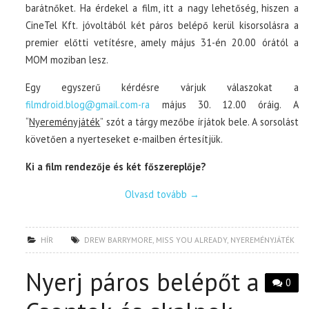
barátnőket. Ha érdekel a film, itt a nagy lehetőség, hiszen a
CineTel Kft. jóvoltából két páros belépő kerül kisorsolásra a
premier előtti vetítésre, amely május 31-én 20.00 órától a
MOM moziban lesz.
Egy egyszerű kérdésre várjuk válaszokat a
filmdroid.blog@gmail.com-ra
május 30. 12.00 óráig. A
“
Nyereményjáték
” szót a tárgy mezőbe írjátok bele. A sorsolást
követően a nyerteseket e-mailben értesítjük.
Ki a film rendezője és két főszereplője?
Olvasd tovább
→
HÍR
DREW BARRYMORE
,
MISS YOU ALREADY
,
NYEREMÉNYJÁTÉK
Nyerj páros belépőt a
0