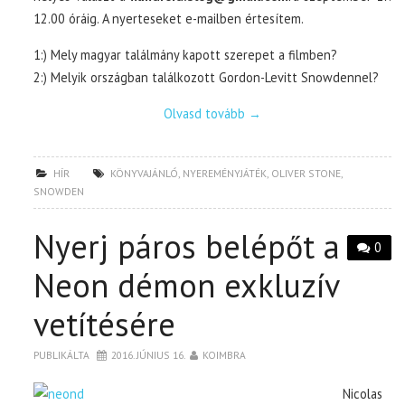
12.00 óráig. A nyerteseket e-mailben értesítem.
1:) Mely magyar találmány kapott szerepet a filmben?
2:) Melyik országban találkozott Gordon-Levitt Snowdennel?
Olvasd tovább
→
HÍR
KÖNYVAJÁNLÓ
,
NYEREMÉNYJÁTÉK
,
OLIVER STONE
,
SNOWDEN
Nyerj páros belépőt a
0
Neon démon exkluzív
vetítésére
PUBLIKÁLTA
2016. JÚNIUS 16.
KOIMBRA
Nicolas