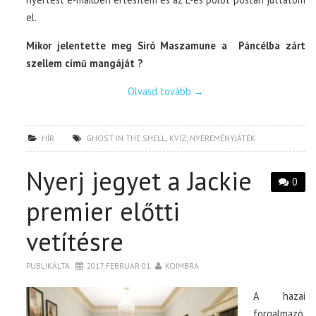
el.
Mikor jelentette meg Siró Maszamune a Páncélba zárt
szellem című mangáját ?
Olvasd tovább
→
HÍR
GHOST IN THE SHELL
,
KVÍZ
,
NYEREMÉNYJÁTÉK
Nyerj jegyet a Jackie
0
premier előtti
vetítésre
PUBLIKÁLTA
2017. FEBRUÁR 01.
KOIMBRA
A hazai
forgalmazó