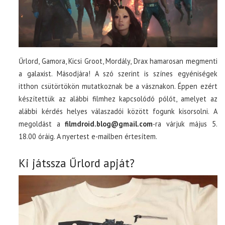
Űrlord, Gamora, Kicsi Groot, Mordály, Drax hamarosan megmenti
a galaxist. Másodjára! A szó szerint is színes egyéniségek
itthon csütörtökön mutatkoznak be a vásznakon. Éppen ezért
készítettük az alábbi filmhez kapcsolódó pólót, amelyet az
alábbi kérdés helyes válaszadói között fogunk kisorsolni. A
megoldást a
filmdroid.blog@gmail.com
-ra várjuk május 5.
18.00 óráig. A nyertest e-mailben értesítem.
Ki játssza Űrlord apját?