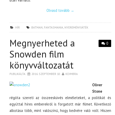
után várható.
Olvasd tovább
→
HÍR
BATMAN
,
FANTASMANIA
,
NYEREMÉNYJÁTÉK
Megnyerheted a
0
Snowden film
könyvváltozatát
PUBLIKÁLTA
2016. SZEPTEMBER 10.
KOIMBRA
Oliver
Stone
régóta szereti az összeesküvés elméleteket, a politikát és
egyúttal híres emberekről is forgatott már filmet. Következő
alkotása több, mint valószínű, hogy kedvére való volt. Hiszen