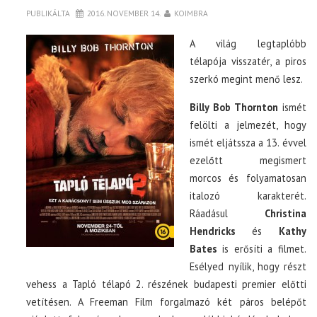
PUBLIKÁLTA
2016. NOVEMBER 14.
KOIMBRA
A világ legtaplóbb
télapója visszatér, a piros
szerkó megint menő lesz.
Billy Bob Thornton
ismét
felölti a jelmezét, hogy
ismét eljátssza a 13. évvel
ezelőtt megismert
morcos és folyamatosan
italozó karakterét.
Ráadásul
Christina
Hendricks
és
Kathy
Bates
is erősíti a filmet.
Esélyed nyílik, hogy részt
vehess a Tapló télapó 2. részének budapesti premier előtti
vetítésen. A Freeman Film forgalmazó két páros belépőt