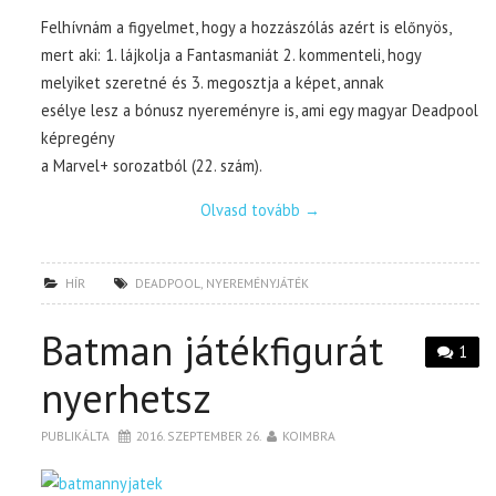
Felhívnám a figyelmet, hogy a hozzászólás azért is előnyös,
mert aki: 1. lájkolja a Fantasmaniát 2. kommenteli, hogy
melyiket szeretné és 3. megosztja a képet, annak
esélye lesz a bónusz nyereményre is, ami egy magyar Deadpool
képregény
a Marvel+ sorozatból (22. szám).
Olvasd tovább
→
HÍR
DEADPOOL
,
NYEREMÉNYJÁTÉK
Batman játékfigurát
1
nyerhetsz
PUBLIKÁLTA
2016. SZEPTEMBER 26.
KOIMBRA