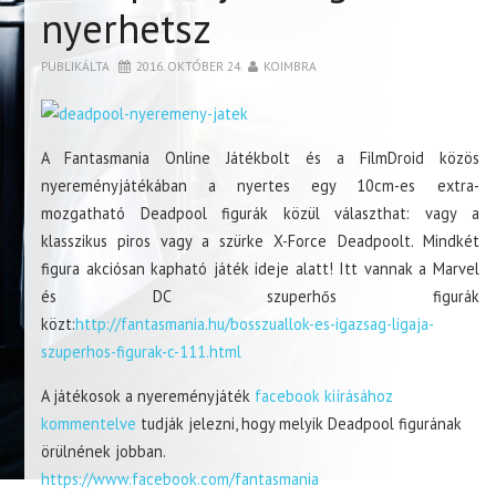
nyerhetsz
PUBLIKÁLTA
2016. OKTÓBER 24.
KOIMBRA
A Fantasmania Online Játékbolt és a FilmDroid közös
nyereményjátékában a nyertes egy 10cm-es extra-
mozgatható Deadpool figurák közül választhat: vagy a
klasszikus piros vagy a szürke X-Force Deadpoolt. Mindkét
figura akciósan kapható játék ideje alatt! Itt vannak a Marvel
és DC szuperhős figurák
közt:
http://fantasmania.hu/bosszuallok-es-igazsag-ligaja-
szuperhos-figurak-c-111.html
A játékosok a nyereményjáték
facebook kiírásához
kommentelve
tudják jelezni, hogy melyik Deadpool figurának
örülnének jobban.
https://www.facebook.com/fantasmania