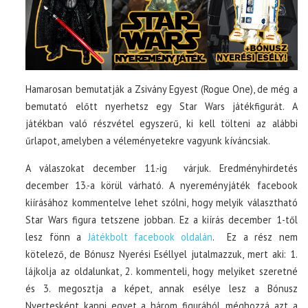
Hamarosan bemutatják a Zsivány Egyest (Rogue One), de még a
bemutató előtt nyerhetsz egy Star Wars játékfigurát. A
játékban való részvétel egyszerű, ki kell tölteni az alábbi
űrlapot, amelyben a véleményetekre vagyunk kíváncsiak.
A válaszokat december 11.-ig várjuk. Eredményhirdetés
december 13.-a körül várható. A nyereményjáték facebook
kiírásához kommentelve lehet szólni, hogy melyik választható
Star Wars figura tetszene jobban. Ez a kiírás december 1-től
lesz fönn a
Játékbolt facebook oldalán
. Ez a rész nem
kötelező, de Bónusz Nyerési Eséllyel jutalmazzuk, mert aki: 1.
lájkolja az oldalunkat, 2. kommenteli, hogy melyiket szeretné
és 3. megosztja a képet, annak esélye lesz a Bónusz
Nyertesként kapni egyet a három figurából, méghozzá azt a