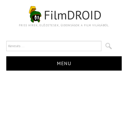
FilmDROID
FRISS HÍREK, ELŐZETESEK, ÚJDONSÁGOK A FILM VILÁGÁBÓL.
MENU
HÍR
TRAILER
KRITIKA
BOXOFFICE