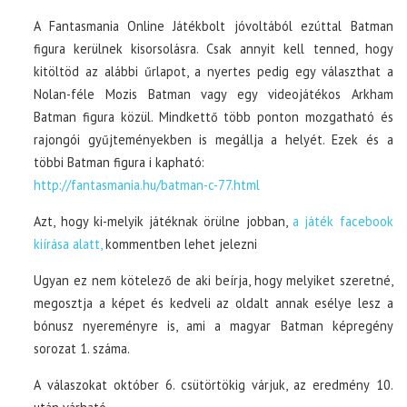
A Fantasmania Online Játékbolt jóvoltából ezúttal Batman
figura kerülnek kisorsolásra. Csak annyit kell tenned, hogy
kitöltöd az alábbi űrlapot, a nyertes pedig egy választhat a
Nolan-féle Mozis Batman vagy egy videojátékos Arkham
Batman figura közül. Mindkettő több ponton mozgatható és
rajongói gyűjteményekben is megállja a helyét. Ezek és a
többi Batman figura i kapható:
http://fantasmania.hu/batman-c-77.html
Azt, hogy ki-melyik játéknak örülne jobban,
a játék facebook
kiírása alatt,
kommentben lehet jelezni
Ugyan ez nem kötelező de aki beírja, hogy melyiket szeretné,
megosztja a képet és kedveli az oldalt annak esélye lesz a
bónusz nyereményre is, ami a magyar Batman képregény
sorozat 1. száma.
A válaszokat október 6. csütörtökig várjuk, az eredmény 10.