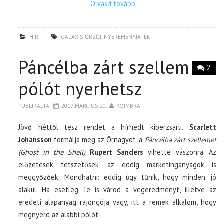
Olvasd tovább
→
HÍR
GALAXIS ŐRZŐI
,
NYEREMÉNYJÁTÉK
Páncélba zárt szellem
2
pólót nyerhetsz
PUBLIKÁLTA
2017. MÁRCIUS 20.
KOIMBRA
Jövő héttől tesz rendet a hírhedt kiberzsaru.
Scarlett
Johansson
formálja meg az Őrnagyot, a
Páncélba zárt szellemet
(Ghost in the Shell)
Rupert Sanders
vihette vászonra. Az
előzetesek tetszetősek, az eddig marketinganyagok is
meggyőzőek. Mondhatni: eddig úgy tűnik, hogy minden jó
alakul. Ha esetleg Te is várod a végeredményt, illetve az
eredeti alapanyag rajongója vagy, itt a remek alkalom, hogy
megnyerd az alábbi pólót.