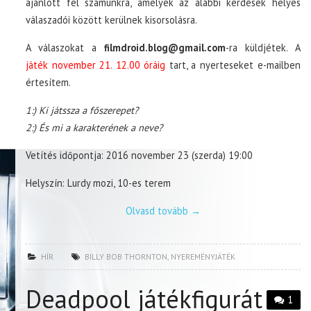
ajánlott fel számunkra, amelyek az alábbi kérdések helyes
válaszadói között kerülnek kisorsolásra.
A válaszokat a
filmdroid.blog@gmail.com
-ra küldjétek. A
játék november 21. 12.00 óráig
tart, a nyerteseket e-mailben
értesítem.
1:) Ki játssza a főszerepet?
2:) És mi a karakterének a neve?
Vetítés időpontja: 2016 november 23 (szerda) 19:00
Helyszín: Lurdy mozi, 10-es terem
Olvasd tovább
→
HÍR
BILLY BOB THORNTON
,
NYEREMÉNYJÁTÉK
Deadpool játékfigurát
1