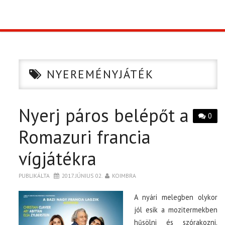
TOP10
KULISSZA
NYEREMÉNYJÁTÉK
CIKK
Nyerj páros belépőt a
PÓLÓ RENDELÉS
0
Romazuri francia
vígjátékra
PUBLIKÁLTA
2017. JÚNIUS 02.
KOIMBRA
A nyári melegben olykor
jól esik a mozitermekben
hűsölni és szórakozni.