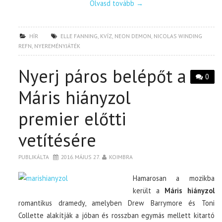
Olvasd tovább
→
HÍR
ELLE FANNING
,
KVÍZ
,
NEON DEMON
,
NICOLAS WINDING
REFN
,
NYEREMÉNYJÁTÉK
Nyerj páros belépőt a
0
Máris hiányzol
premier előtti
vetítésére
PUBLIKÁLTA
2016. MÁJUS 27.
KOIMBRA
Hamarosan a mozikba
került a
Máris hiányzol
romantikus dramedy, amelyben Drew Barrymore és Toni
Collette alakítják a jóban és rosszban egymás mellett kitartó