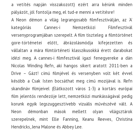
a vetítés napján visszakozott) ezért arra kérünk minden
pályázót, jól fontolja meg, el tud-e menni a vetítésre!
A Neon démon a világ legrangosabb filmfesztiválján, az ‘A’
kategóriás Cannes-i Nemzetközi Filmfesztivál
versenyprogramjában szerepelt. A film tiszteleg a filmtörténet
gore-történetei előtt, ábrázolásmódja kifejezetten és
vállaltan a mára filmtörténeti klasszikusokká érett darabokat
idézi meg. A cannes-i filmfesztivál igazi fenegyereke a dán
Nicolas Winding Refn, aki hangos sikert aratott 2011-ben a
Drive – Gázt! című filmjével és versenyben volt két évvel
később a Csak Isten bocsáthat meg című mozijával is. Refn
skandináv filmjeivel (Elátkozott város 1-3) a kortárs európai
film jelentős rendezője lett, nemzetközi munkásságával pedig
korunk egyik legszuggesztívebb vizuális művészévé vált. A
Neon démonban mások mellett olyan világsztárok
szerepelnek, mint Elle Fanning, Keanu Reeves, Christina
Hendricks, Jena Malone és Abbey Lee.