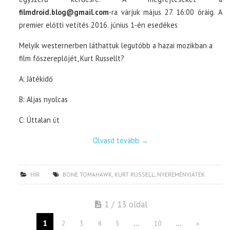
filmdroid.blog@gmail.com
-ra várjuk május 27. 16:00 óráig. A
premier előtti vetítés 2016. június 1-én esedékes
Melyik westernerben láthattuk legutóbb a hazai mozikban a
film főszereplőjét, Kurt Russellt?
A: Játékidő
B: Aljas nyolcas
C: Úttalan út
Olvasd tovább
→
HÍR
BONE TOMAHAWK
,
KURT RUSSELL
,
NYEREMÉNYJÁTÉK
1 / 13 oldal
1
...
...
2
3
4
5
10
»