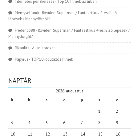
Internetes pénzkeresés
-
Top 10 filmek az űrben
Memyselfandi
-
Röviden: Superman / Fantasztikus 4-es: Első
lépések / Mennydörgők*
Frederico88
-
Röviden: Superman / Fantasztikus 4-es: Első lépések /
Mennydörgők*
BKaulitz
-
Alias sorozat
Papyrus
-
TOP 10 időutazós filmek
NAPTÁR
2026. augusztus
h
k
s
c
p
s
v
1
2
3
4
5
6
7
8
9
10
11
12
13
14
15
16