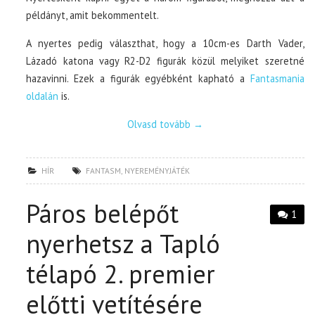
példányt, amit bekommentelt.
A nyertes pedig választhat, hogy a 10cm-es Darth Vader,
Lázadó katona vagy R2-D2 figurák közül melyiket szeretné
hazavinni. Ezek a figurák egyébként kapható a
Fantasmania
oldalán
is.
Olvasd tovább
→
HÍR
FANTASM
,
NYEREMÉNYJÁTÉK
Páros belépőt
1
nyerhetsz a Tapló
télapó 2. premier
előtti vetítésére