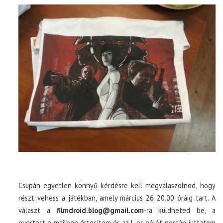
Csupán egyetlen könnyű kérdésre kell megválaszolnod, hogy
részt vehess a játékban, amely március 26 20.00 óráig tart. A
választ a
filmdroid.blog@gmail.com
-ra küldheted be, a
nyertest e-mailben értesítem és az L-es pólót postán juttatom