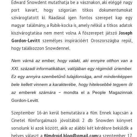
Edward Snowdent mutathatja be a vásznakon, aki eléggé nagy
port kavart, hogy szigorúan titkos dokumentumokat
szivárogtatott ki. Ráadásul igen fontos szerepet kap egy
magyar találmány, a Rubik-kocka is, amely nélkül a titkos adatok
kiszivárogtatása nem ment volna. A főszerepet játszó
Joseph
Gordon-Levitt
személyes inspirációért Oroszországba repül,
hogy találkozzon Snowdennel.
Nem várná az ember, hogy valaki, aki ennyire otthon van a
XXI. századi informatikában, valójában egy régimódi úriember.
Ez egy annyira szembetűnő tulajdonsága, amit mindenképpen
bele kellett vinnem a karakterébe, hogy hitelesebbé tegyem őt
–
az emberek számára
mondta el a People Magazinnak
Gordon-Levitt.
Szeptember 16-án kerül bemutatásra a film. Ennek kapcsán a
Cinetel filmforgalmazó jóvoltából 2 db Snowden könyvet
sorsolunk ki azok között, akik az alábbi két kérdésre beküldik a
helyes választ a
filmdroid.blog@gmail.com
ra szeptember 17.