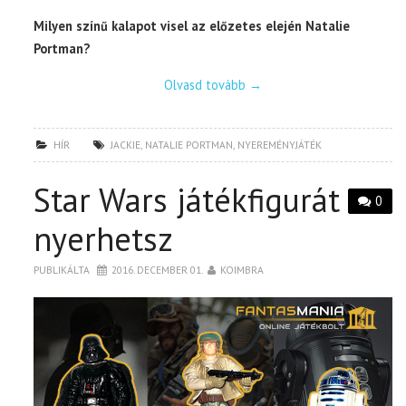
Milyen színű kalapot visel az előzetes elején Natalie
Portman?
Olvasd tovább
→
HÍR
JACKIE
,
NATALIE PORTMAN
,
NYEREMÉNYJÁTÉK
Star Wars játékfigurát
0
nyerhetsz
PUBLIKÁLTA
2016. DECEMBER 01.
KOIMBRA