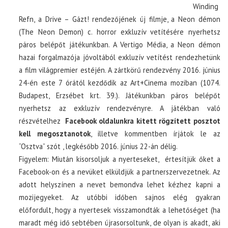
Winding
Refn, a Drive – Gázt! rendezőjének új filmje, a Neon démon
(The Neon Demon) c. horror exkluzív vetítésére nyerhetsz
páros belépőt játékunkban. A Vertigo Média, a Neon démon
hazai forgalmazója jóvoltából exkluzív vetítést rendezhetünk
a film világpremier estéjén. A zártkörű rendezvény 2016. június
24-én este 7 órától kezdődik az Art+Cinema moziban (1074.
Budapest, Erzsébet krt. 39.). Játékunkban páros belépőt
nyerhetsz az exkluzív rendezvényre. A játékban való
részvételhez
Facebook oldalunkra kitett rögzített posztot
kell megosztanotok
, illetve kommentben írjátok le az
“Osztva” szót , legkésőbb 2016. június 22-án délig.
Figyelem: Miután kisorsoljuk a nyerteseket, értesítjük őket a
Facebook-on és a nevüket elküldjük a partnerszervezetnek. Az
adott helyszínen a nevet bemondva lehet kézhez kapni a
mozijegyeket. Az utóbbi időben sajnos elég gyakran
előfordult, hogy a nyertesek visszamondták a lehetőséget (ha
maradt még idő sebtében újrasorsoltunk, de olyan is akadt, aki