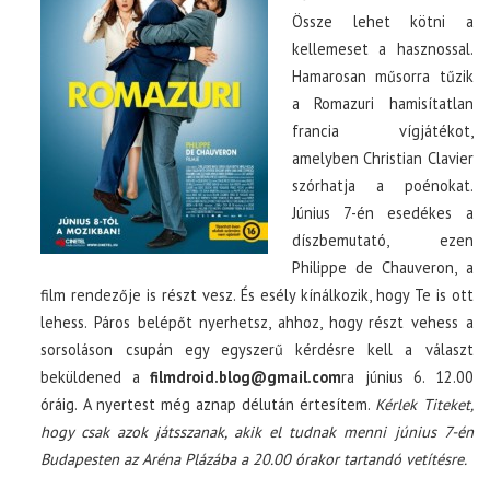
Össze lehet kötni a
kellemeset a hasznossal.
Hamarosan műsorra tűzik
a Romazuri hamisítatlan
francia vígjátékot,
amelyben Christian Clavier
szórhatja a poénokat.
Június 7-én esedékes a
díszbemutató, ezen
Philippe de Chauveron, a
film rendezője is részt vesz. És esély kínálkozik, hogy Te is ott
lehess. Páros belépőt nyerhetsz, ahhoz, hogy részt vehess a
sorsoláson csupán egy egyszerű kérdésre kell a választ
beküldened a
filmdroid.blog@gmail.com
ra június 6. 12.00
óráig. A nyertest még aznap délután értesítem.
Kérlek Titeket,
hogy csak azok játsszanak, akik el tudnak menni június 7-én
Budapesten az Aréna Plázába a 20.00 órakor tartandó vetítésre.