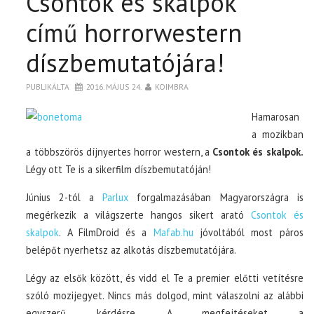
Csontok és skalpok
című horrorwestern
díszbemutatójára!
PUBLIKÁLTA
2016. MÁJUS 24.
KOIMBRA
Hamarosan
a mozikban
a többszörös díjnyertes horror western, a
Csontok és skalpok.
Légy ott Te is a sikerfilm díszbemutatóján!
Június 2-tól a
Parlux
forgalmazásában Magyarországra is
megérkezik a világszerte hangos sikert arató
Csontok és
skalpok
. A FilmDroid és a
Mafab.hu
jóvoltából most páros
belépőt nyerhetsz az alkotás díszbemutatójára.
Légy az elsők között, és vidd el Te a premier előtti vetítésre
szóló mozijegyet. Nincs más dolgod, mint válaszolni az alábbi
egyszerű kérdésre. A megfejtéseket a