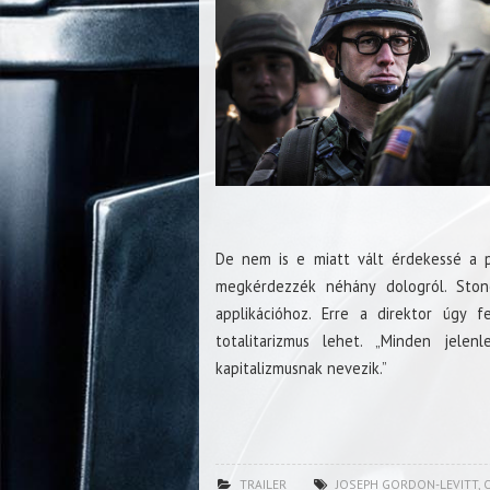
De nem is e miatt vált érdekessé a pr
megkérdezzék néhány dologról. Ston
applikációhoz. Erre a direktor úgy f
totalitarizmus lehet. „Minden jele
kapitalizmusnak nevezik.”
TRAILER
JOSEPH GORDON-LEVITT
,