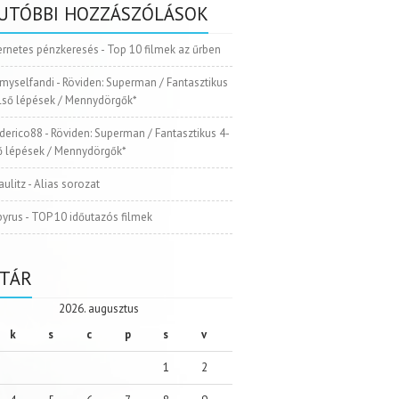
UTÓBBI HOZZÁSZÓLÁSOK
ernetes pénzkeresés
-
Top 10 filmek az űrben
myselfandi
-
Röviden: Superman / Fantasztikus
Első lépések / Mennydörgők*
ederico88
-
Röviden: Superman / Fantasztikus 4-
ső lépések / Mennydörgők*
aulitz
-
Alias sorozat
pyrus
-
TOP 10 időutazós filmek
TÁR
2026. augusztus
k
s
c
p
s
v
1
2