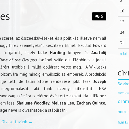
3
10
es
6
17
24
e
szereti az összeesküvéseket és a politikát, illetve nem áll
31
hogy híres személyekről készítsen filmet. Ezúttal Edward
l forgatott, amely
Luke Harding
könyve és
Anatolij
« Júl
Time of the Octupus
írásából született. Előbbinek a jogait
árért, utóbbit 1 millió dollárért vette meg. A WikiLeaks
CÍM
 bizonyára még mindig emlékszik az emberek. A produkció
nge lett, de talán Stone rendezése jobb lesz.
Joseph
3d
akc
egformálását, aki több ezernyi titkosított NSA
bemuta
ánosság számára is elérhetővé tette azokat. Ha a JFK-hez
drám
nem lesz.
Shailene Woodley, Melissa Leo, Zachary Quinto,
Cage
neve is olvashatóak a stáblistán.
horro
Olvasd tovább
→
film
kv