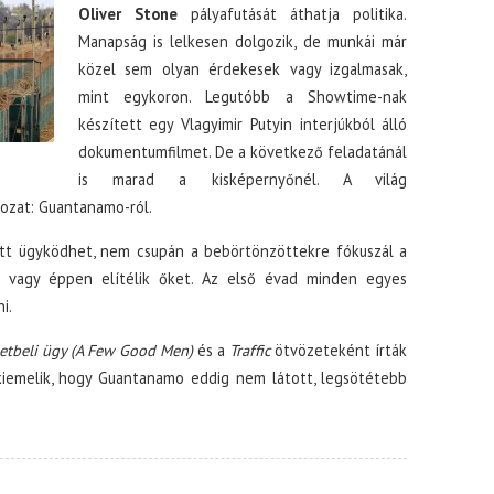
Oliver Stone
pályafutását áthatja politika.
Manapság is lelkesen dolgozik, de munkái már
közel sem olyan érdekesek vagy izgalmasak,
mint egykoron. Legutóbb a Showtime-nak
készített egy Vlagyimir Putyin interjúkból álló
dokumentumfilmet. De a következő feladatánál
is marad a kisképernyőnél. A világ
ozat: Guantanamo-ról.
ött ügyködhet, nem csupán a bebörtönzöttekre fókuszál a
k, vagy éppen elítélik őket. Az első évad minden egyes
i.
etbeli ügy (A Few Good Men)
és a
Traffic
ötvözeteként írták
 kiemelik, hogy Guantanamo eddig nem látott, legsötétebb