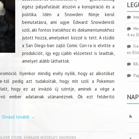
LEG
egész pályafutását átszövi a konspiráció és a
politika. Idén a Snowden filmje kerül
Int
bemutatásra, ami ugye Edward Snowdenről
Me
szól, aki fontos iratokhoz és dokumentumokhoz
4-es: 
jutott hozzá, amelyeket közzé is tett. A stúdió
a San Diego-ban zajló Comic Con-ra is elvitte a
Fr
es: El
produkciót, így egy újabb előzetest is leadtak,
amelyet alább láthattok.
BK
omóció. Ilyenkor mindig esély nyílik, hogy az alkotókat
Pa
e-tól pedig azt tudakolták, hogy mit szól a Pokemon
elelt, hogy ez az invázió új szintje, aminek a vége a
NAP
nlevő ember adatainak utánanéznek. Ők ezt felderítő
Olvasd tovább
→
h
OLIVER STONE
,
SHAILENE WOODLEY
,
SNOWDEN