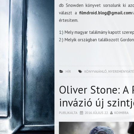
db Snowden könyvet sorsolunk ki azok
választ a
filmdroid.blog@gmail.com
r
értesítem.
1:) Mely magyar találmány kapott szere
2:) Melyik országban találkozott Gordo
HÍR
KÖNYVAJÁNLÓ
,
NYEREMÉNYJÁTÉ
Oliver Stone: A
invázió új szint
PUBLIKÁLTA
2016. JÚLIUS 22.
KOIMBRA