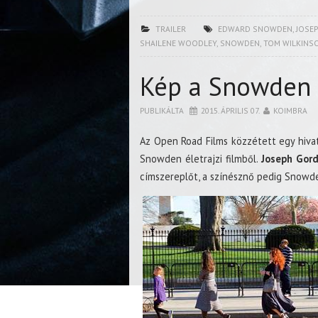
TRAILER
EDWARD SNOWDEN
,
JOSE
SHAILENE WOODLEY
,
SNOWDEN
,
TOM WILKINS
Kép a Snowden 
PUBLIKÁLTA
2015. ÁPRILIS 07.
KOIMBRA
Az Open Road Films közzétett egy hivat
Snowden életrajzi filmből.
Joseph Gord
címszereplőt, a színésznő pedig Snowden