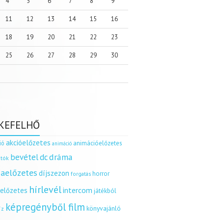
4
5
6
7
8
9
11
12
13
14
15
16
18
19
20
21
22
23
25
26
27
28
29
30
KEFELHŐ
akcióelőzetes
ió
animációelőzetes
animáció
dráma
bevétel
dc
tók
aelőzetes
díjszezon
horror
forgatás
hírlevél
intercom
relőzetes
játékból
képregényből film
könyvajánló
íz