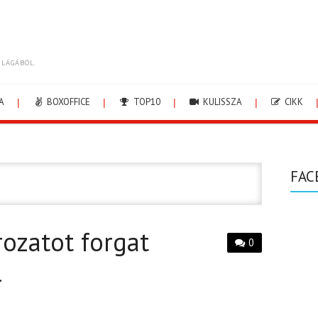
ILÁGÁBÓL.
A
BOXOFFICE
TOP10
KULISSZA
CIKK
FAC
rozatot forgat
0
l