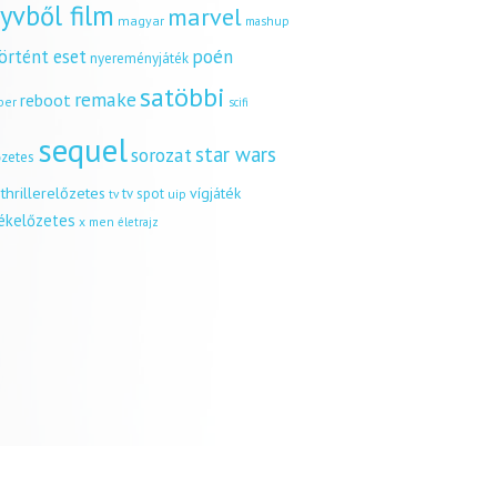
yvből film
marvel
magyar
mashup
örtént eset
poén
nyereményjáték
satöbbi
remake
reboot
ber
scifi
sequel
star wars
sorozat
őzetes
thrillerelőzetes
vígjáték
tv spot
uip
tv
tékelőzetes
x men
életrajz