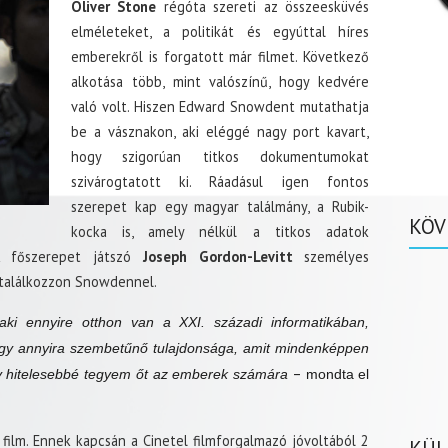
Oliver Stone
régóta szereti az összeesküvés
elméleteket, a politikát és egyúttal híres
emberekről is forgatott már filmet. Következő
alkotása több, mint valószínű, hogy kedvére
való volt. Hiszen Edward Snowdent mutathatja
be a vásznakon, aki eléggé nagy port kavart,
hogy szigorúan titkos dokumentumokat
szivárogtatott ki. Ráadásul igen fontos
szerepet kap egy magyar találmány, a Rubik-
KÖV
kocka is, amely nélkül a titkos adatok
A főszerepet játszó
Joseph Gordon-Levitt
személyes
y találkozzon Snowdennel.
ki ennyire otthon van a XXI. századi informatikában,
egy annyira szembetűnő tulajdonsága, amit mindenképpen
–
gy hitelesebbé tegyem őt az emberek számára
mondta el
ilm. Ennek kapcsán a Cinetel filmforgalmazó jóvoltából 2