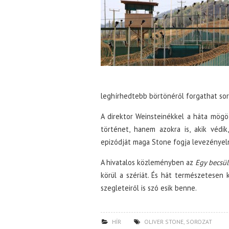
leghírhedtebb börtönéről forgathat sor
A direktor Weinsteinékkel a háta mög
történet, hanem azokra is, akik védi
epizódját maga Stone fogja levezényeln
A hivatalos közleményben az
Egy becsül
körül a szériát. És hát természetesen
szegleteiről is szó esik benne.
HÍR
OLIVER STONE
,
SOROZAT