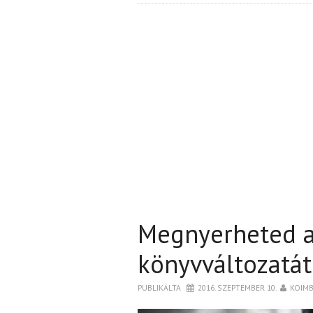
Megnyerheted a
könyvváltozatát
PUBLIKÁLTA
2016. SZEPTEMBER 10.
KOIM