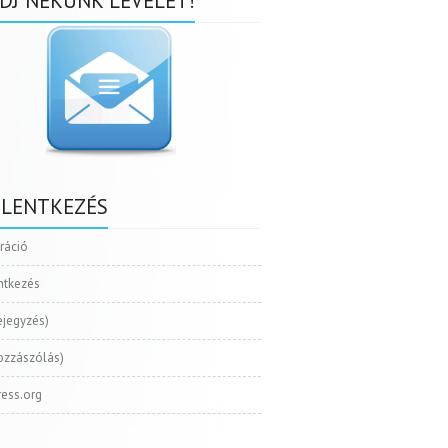
DJ NEKÜNK LEVELET!
ELENTKEZÉS
tráció
ntkezés
ejegyzés)
ozzászólás)
ess.org