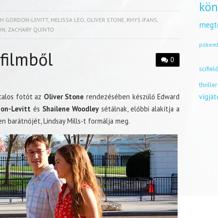
kön
PH GORDON-LEVITT
,
MELISSA LEO
,
OLIVER STONE
,
RHYS IFANS
,
megt
ON
,
ZACHARY QUINTO
pókem
filmből
0
scifiel
thriller
alos fotót az
Oliver Stone
rendezésében készülő Edward
vígjá
on-Levitt
és
Shailene Woodley
sétálnak, előbbi alakítja a
 barátnőjét, Lindsay Mills-t formálja meg.