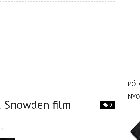
PÓL
NYO
 Snowden film
0
BRA