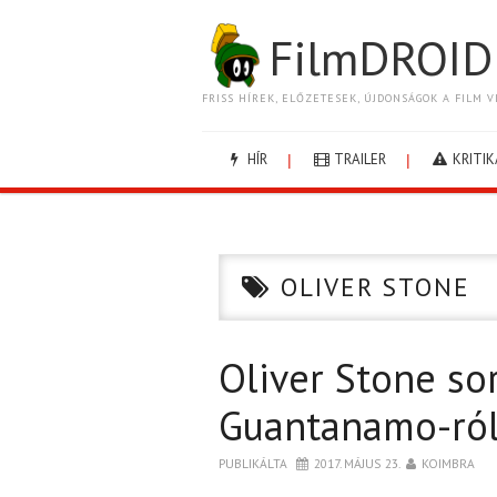
FilmDROID
FRISS HÍREK, ELŐZETESEK, ÚJDONSÁGOK A FILM V
HÍR
TRAILER
KRITIK
OLIVER STONE
Oliver Stone so
Guantanamo-ró
PUBLIKÁLTA
2017. MÁJUS 23.
KOIMBRA