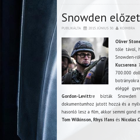
Snowden előzet
PUBLIKÁLTA
2015. JÚNIUS 30.
KOIMBRA
Oliver Ston
tőle távol, 
Snowden-rő
Kucserena
700.000 doll
botrányokra
eléggé gye
Gordon-Levitt
re bízták Snowden m
dokumentumhoz jutott hozzá és a nyilv
hasonló lesz a film, akkor semmi gond 
Tom Wilkinson, Rhys Ifans
és
Nicolas 