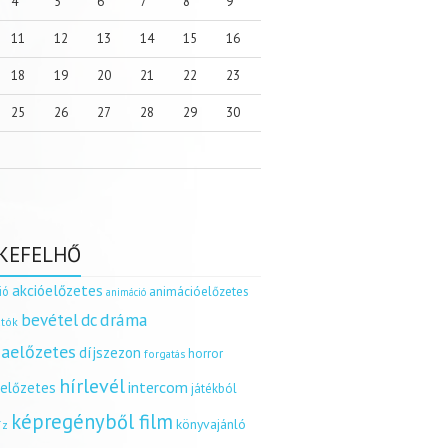
4
5
6
7
8
9
11
12
13
14
15
16
18
19
20
21
22
23
25
26
27
28
29
30
KEFELHŐ
akcióelőzetes
ió
animációelőzetes
animáció
dráma
bevétel
dc
tók
aelőzetes
díjszezon
horror
forgatás
hírlevél
intercom
relőzetes
játékból
képregényből film
könyvajánló
íz