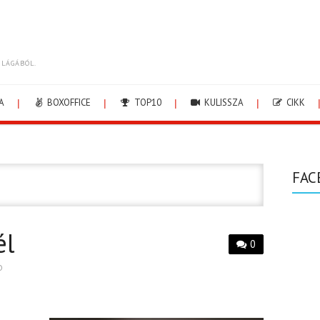
ILÁGÁBÓL.
A
BOXOFFICE
TOP10
KULISSZA
CIKK
FAC
él
0
D