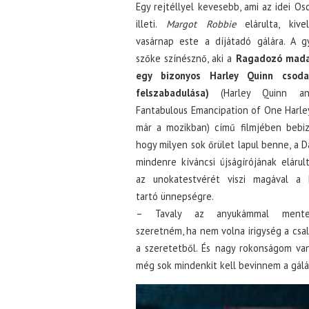
Egy rejtéllyel kevesebb, ami az idei Osc
illeti.
Margot Robbie
elárulta, kiv
vasárnap este a díjátadó gálára. A g
szőke színésznő, aki a
Ragadozó mada
egy bizonyos Harley Quinn csoda
felszabadulása)
(Harley Quinn a
Fantabulous Emancipation of One Harle
már a mozikban) című filmjében bebiz
hogy milyen sok őrület lapul benne, a Da
mindenre kíváncsi újságírójának elárul
az unokatestvérét viszi magával a h
tartó ünnepségre.
– Tavaly az anyukámmal ment
szeretném, ha nem volna irigység a csa
a szeretetből. És nagy rokonságom van,
még sok mindenkit kell bevinnem a gál