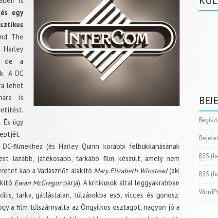
KÜL
ében is
(és egy
ztikus
And The
 Harley
, de a
k. A DC
ra lehet
mára is
BEJ
títést.
Regisz
. És úgy
eptjét.
Bejele
 DC-filmekhez (és Harley Quinn korábbi felbukkanásának
RSS
(b
st lazább, játékosabb, tarkább film készült, amely nem
éretet kap a Vadásznőt alakító
Mary Elizabeth Winstead
(aki
RSS
(h
akító
Ewan McGregor
párja). A kritikusok által leggyakrabban
WordPr
dilis, tarka, gátlástalan, túlzásokba eső, vicces és gonosz.
gy a film túlszárnyalta az Öngyilkos osztagot, nagyon jó a