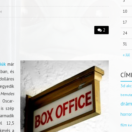
3
10
M
17
2
24
31
« Júl
iúk
már
ban, és
CÍM
olláros
3d
akc
negyedik
Mendes
bemuta
 Oscar-
drám
 is szép
horro
harmadik
l 12,5
film
kv
 kevés a