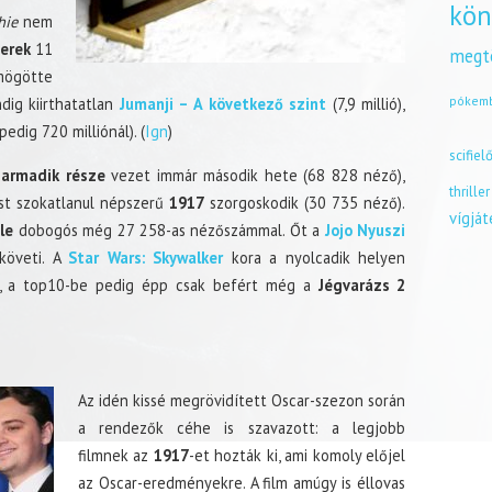
kön
hie
nem
erek
11
megt
 mögötte
pókem
dig kiirthatatlan
Jumanji – A következő szint
(7,9 millió),
pedig 720 milliónál). (
Ign
)
scifiel
armadik része
vezet immár második hete (68 828 néző),
thriller
st szokatlanul népszerű
1917
szorgoskodik (30 735 néző).
vígjá
le
dobogós még 27 258-as nézőszámmal. Őt a
Jojo Nyuszi
követi. A
Star Wars: Skywalker
kora a nyolcadik helyen
), a top10-be pedig épp csak befért még a
Jégvarázs 2
Az idén kissé megrövidített Oscar-szezon során
a rendezők céhe is szavazott: a legjobb
filmnek az
1917
-et hozták ki, ami komoly előjel
az Oscar-eredményekre. A film amúgy is éllovas