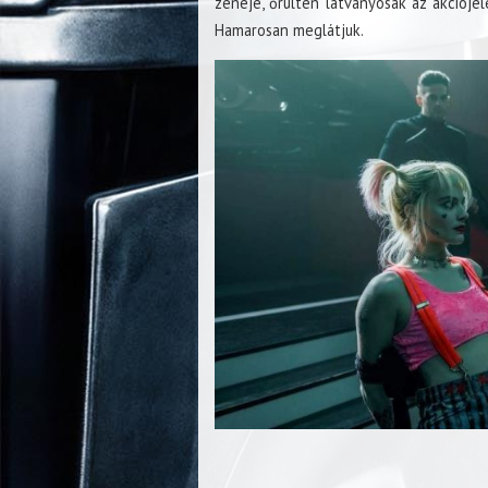
zenéje, őrülten látványosak az akcióje
Hamarosan meglátjuk.