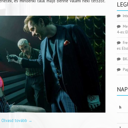
lenetek, és mindenki talál majd benne valami neki tetszőt.
LEG
Int
Me
4-es: 
Fr
es: El
BK
Pa
NAP
h
Olvasd tovább
→