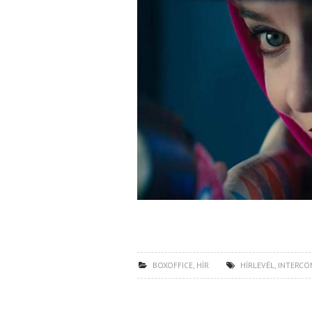
BOXOFFICE
,
HÍR
HÍRLEVÉL
,
INTERCO