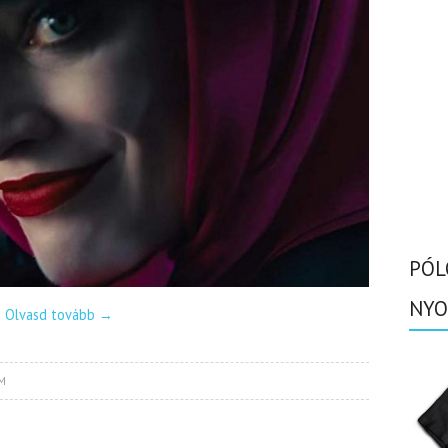
PÓL
NYO
Olvasd tovább
→
M