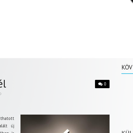
KÖV
él
0
D
áthatott
lált új