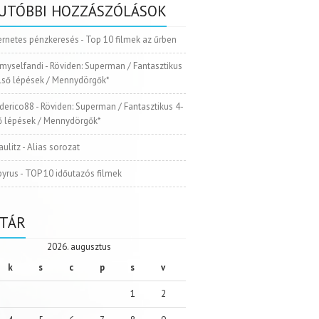
UTÓBBI HOZZÁSZÓLÁSOK
ernetes pénzkeresés
-
Top 10 filmek az űrben
myselfandi
-
Röviden: Superman / Fantasztikus
Első lépések / Mennydörgők*
ederico88
-
Röviden: Superman / Fantasztikus 4-
ső lépések / Mennydörgők*
aulitz
-
Alias sorozat
pyrus
-
TOP 10 időutazós filmek
TÁR
2026. augusztus
k
s
c
p
s
v
1
2