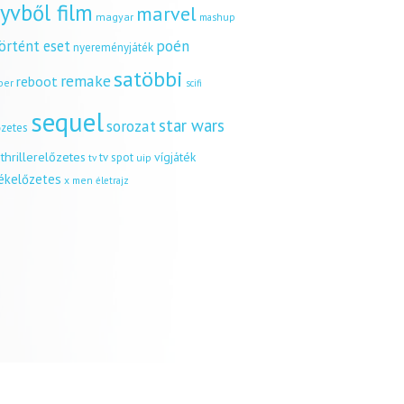
yvből film
marvel
magyar
mashup
örtént eset
poén
nyereményjáték
satöbbi
remake
reboot
ber
scifi
sequel
star wars
sorozat
őzetes
thrillerelőzetes
vígjáték
tv spot
uip
tv
tékelőzetes
x men
életrajz