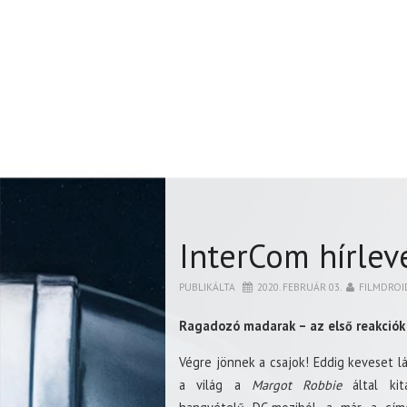
InterCom hírlev
PUBLIKÁLTA
2020. FEBRUÁR 03.
FILMDROI
Ragadozó madarak – az első reakciók
Végre jönnek a csajok! Eddig keveset l
a világ a
Margot Robbie
által kita