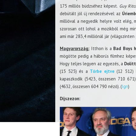
175 milliós büdzséhez képest.
Guy Ritc
debütált jól új rendezésével: az
Úriemb
millióval a negyedik helyre volt elég,
szorosan ott lohol a mozikból még min
ami már 283,4 milliónál jár (világszinten 
Magyarország:
Itthon is a
Bad Boys h
mögötte pedig a háborús filmhez képe
Hogy teljes legyen az egyezés, a
Dolitt
(15 525) és a
Tőrbe ejtve
(12 512) 
kapaszkodik (5423, összesen 710 671
(4632, összesen 604 790 néző). (
Ign
)
Díjszezon: