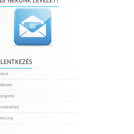
DJ NEKÜNK LEVELET!
ELENTKEZÉS
tráció
ntkezés
ejegyzés)
ozzászólás)
ess.org