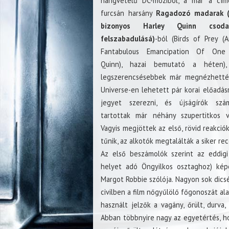
hangvételű DC-moziból, a már a cím
furcsán harsány
Ragadozó madarak 
bizonyos Harley Quinn csodas
felszabadulásá)
-ból (Birds of Prey (
Fantabulous Emancipation Of One
Quinn), hazai bemutató a héten)
legszerencsésebbek már megnézhetté
Universe-en lehetett pár korai előadás
jegyet szerezni, és újságírók szá
tartottak már néhány szupertitkos ve
Vagyis megjöttek az első, rövid reakciók
tűnik, az alkotók megtalálták a siker rec
Az első beszámolók szerint az eddigi
helyet adó Öngyilkos osztaghoz) képe
Margot Robbie szólója. Nagyon sok dics
civilben a film nőgyűlölő főgonoszát al
használt jelzők a vagány, őrült, durva, 
Abban többnyire nagy az egyetértés, ho