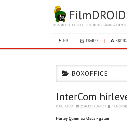
FilmDROID
FRISS HÍREK, ELŐZETESEK, ÚJDONSÁGOK A FILM V
HÍR
TRAILER
KRITIK
BOXOFFICE
InterCom hírlev
PUBLIKÁLTA
2020. FEBRUÁR 07.
FILMDROI
Harley Quinn az Oscar-gálán