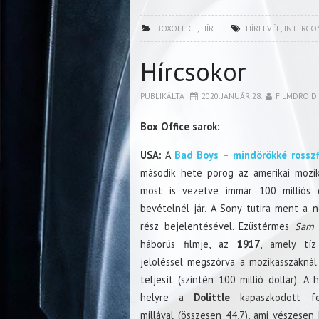
BOXOFFICE
,
HÍR
HÍRLEVÉL
,
INTERCO
Hírcsokor
PUBLIKÁLTA
2020. JANUÁR 28.
FILMDROID
Box Office sarok:
USA:
A
Bad Boys – mindörökké rosszf
második hete pörög az amerikai mozik
most is vezetve immár 100 milliós d
bevételnél jár. A Sony tutira ment a 
rész bejelentésével. Ezüstérmes
Sam 
háborús filmje, az
1917
, amely tíz
jelöléssel megszórva a mozikasszáknál
teljesít (szintén 100 millió dollár). A 
helyre a
Dolittle
kapaszkodott fe
millával (összesen 44,7), ami vészesen