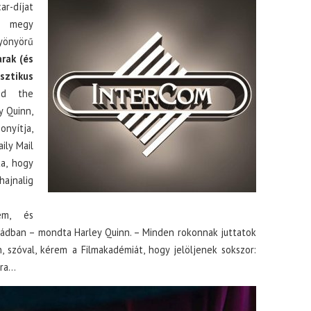
ar-díjat
el megy
yönyörű
rak (és
sztikus
nd the
y Quinn,
onyítja,
ily Mail
ta, hogy
ajnalig
em, és
ládban – mondta Harley Quinn. – Minden rokonnak juttatok
 szóval, kérem a Filmakadémiát, hogy jelöljenek sokszor:
ára…