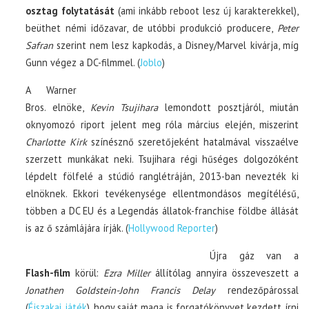
osztag folytatását
(ami inkább reboot lesz új karakterekkel),
beüthet némi időzavar, de utóbbi produkció producere,
Peter
Safran
szerint nem lesz kapkodás, a Disney/Marvel kivárja, míg
Gunn végez a DC-filmmel. (
Joblo
)
A Warner
Bros. elnöke,
Kevin Tsujihara
lemondott posztjáról, miután
oknyomozó riport jelent meg róla március elején, miszerint
Charlotte Kirk
színésznő szeretőjeként hatalmával visszaélve
szerzett munkákat neki. Tsujihara régi hűséges dolgozóként
lépdelt fölfelé a stúdió ranglétráján, 2013-ban nevezték ki
elnöknek. Ekkori tevékenysége ellentmondásos megítélésű,
többen a DC EU és a Legendás állatok-franchise földbe állását
is az ő számlájára írják. (
Hollywood Reporter
)
Újra gáz van a
Flash-film
körül:
Ezra Miller
állítólag annyira összeveszett a
Jonathen Goldstein-John Francis Delay
rendezőpárossal
(
Éjszakai játék
), hogy saját maga is forgatókönyvet kezdett írni