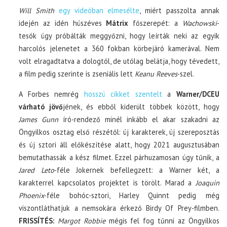
Will Smith
egy videóban elmesélte
, miért passzolta annak
idején az idén húszéves
Mátrix
főszerepét: a
Wachowski
-
tesók úgy próbálták meggyőzni, hogy leírták neki az egyik
harcolós jelenetet a 360 fokban körbejáró kamerával. Nem
volt elragadtatva a dologtól, de utólag belátja, hogy tévedett,
a film pedig szerinte is zseniális lett
Keanu Reeves
-szel.
A Forbes nemrég
hosszú cikket szentelt
a
Warner/DCEU
várható jövő
jének, és ebből kiderült többek között, hogy
James Gunn
író-rendező minél inkább el akar szakadni az
Öngyilkos osztag első részétől: új karakterek, új szereposztás
és új sztori áll előkészítése alatt, hogy 2021 augusztusában
bemutathassák a kész filmet. Ezzel párhuzamosan úgy tűnik, a
Jared Leto
-féle Jokernek befellegzett: a Warner két, a
karakterrel kapcsolatos projektet is törölt. Marad a
Joaquin
Phoenix
-féle bohóc-sztori, Harley Quinnt pedig még
viszontláthatjuk a nemsokára érkező Birdy Of Prey-filmben.
FRISSÍTÉS:
Margot Robbie
mégis fel fog tűnni az Öngyilkos