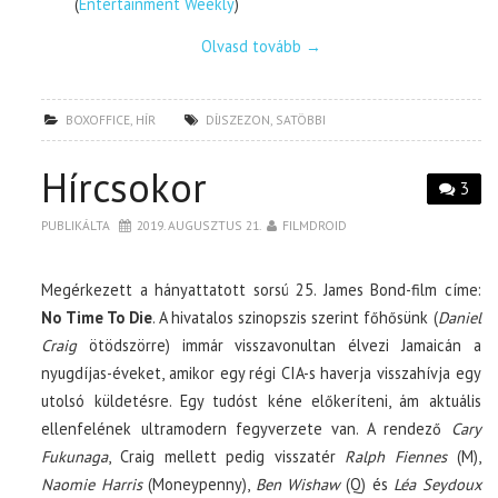
(
Entertainment Weekly
)
Olvasd tovább
→
BOXOFFICE
,
HÍR
DÍJSZEZON
,
SATÖBBI
Hírcsokor
3
PUBLIKÁLTA
2019. AUGUSZTUS 21.
FILMDROID
Megérkezett a hányattatott sorsú 25. James Bond-film címe:
No Time To Die
. A hivatalos szinopszis szerint főhősünk (
Daniel
Craig
ötödszörre) immár visszavonultan élvezi Jamaicán a
nyugdíjas-éveket, amikor egy régi CIA-s haverja visszahívja egy
utolsó küldetésre. Egy tudóst kéne előkeríteni, ám aktuális
ellenfelének ultramodern fegyverzete van. A rendező
Cary
Fukunaga
, Craig mellett pedig visszatér
Ralph Fiennes
(M),
Naomie Harris
(Moneypenny),
Ben Wishaw
(Q) és
Léa Seydoux