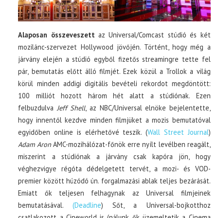
Alaposan összeveszett
az Universal/Comcast stúdió és két
mozilánc-szervezet Hollywood jövőjén. Történt, hogy még a
járvány elején a stúdió egyből fizetős streamingre tette fel
pár, bemutatás előtt álló filmjét. Ezek közül a Trollok a világ
körül minden addigi digitális bevételi rekordot megdöntött:
100 milliót hozott három hét alatt a stúdiónak. Ezen
felbuzdulva
Jeff Shell
, az NBC/Universal elnöke bejelentette,
hogy innentől kezdve minden filmjüket a mozis bemutatóval
egyidőben online is elérhetővé teszik. (
Wall Street Journal
)
Adam Aron
AMC-mozihálózat-főnök erre nyílt levélben reagált,
miszerint a stúdiónak a járvány csak kapóra jön, hogy
véghezvigye régóta dédelgetett tervét, a mozi- és VOD-
premier között húzódó ún. forgalmazási ablak teljes bezárását.
Emiatt ők teljesen felhagynak az Universal filmjeinek
bemutatásával.
(Deadline
) Sőt, a Universal-bojkotthoz
csatlakozott a Cineworld is (nálunk ők üzemeltetik a Cinema