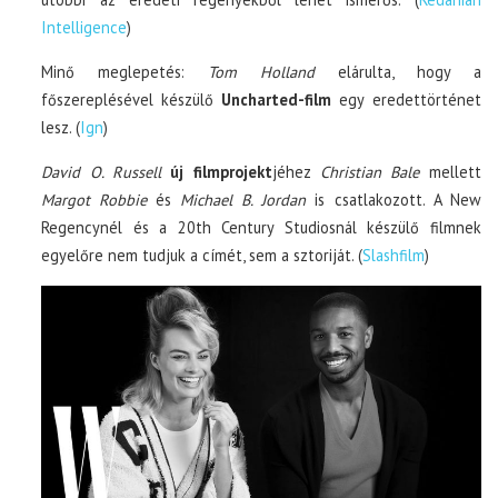
Intelligence
)
Minő meglepetés:
Tom Holland
elárulta, hogy a
főszereplésével készülő
Uncharted-film
egy eredettörténet
lesz. (
Ign
)
David O. Russell
új filmprojekt
jéhez
Christian Bale
mellett
Margot Robbie
és
Michael B. Jordan
is csatlakozott. A New
Regencynél és a 20th Century Studiosnál készülő filmnek
egyelőre nem tudjuk a címét, sem a sztoriját. (
Slashfilm
)