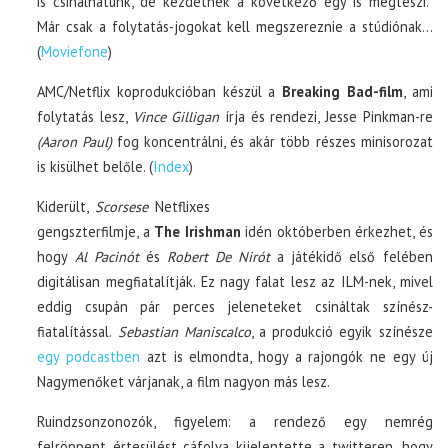
is csinálhatunk, de kezdetnek a következő egy is megteszi.”
Már csak a folytatás-jogokat kell megszereznie a stúdiónak…
(
Moviefone
)
AMC/Netflix koprodukcióban készül a
Breaking Bad-film
, ami
folytatás lesz,
Vince Gilligan
írja és rendezi, Jesse Pinkman-re
(Aaron Paul)
fog koncentrálni, és akár több részes minisorozat
is kisülhet belőle. (
Index
)
Kiderült,
Scorsese
Netflixes
gengszterfilmje, a
The Irishman
idén októberben érkezhet, és
hogy
Al Pacinót
és
Robert De Nirót
a játékidő első felében
digitálisan megfiatalítják. Ez nagy falat lesz az ILM-nek, mivel
eddig csupán pár perces jeleneteket csináltak színész-
fiatalítással.
Sebastian Maniscalco
, a produkció egyik színésze
egy podcastben
azt is elmondta, hogy a rajongók ne egy új
Nagymenőket várjanak, a film nagyon más lesz.
Ruindzsonzonozók, figyelem: a rendező egy nemrég
felröppent értesülést cáfolva kijelentette a twitteren, hogy