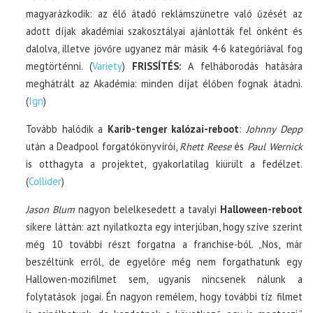
magyarázkodik: az élő átadó reklámszünetre való űzését az
adott díjak akadémiai szakosztályai ajánlották fel önként és
dalolva, illetve jövőre ugyanez már másik 4-6 kategóriával fog
megtörténni. (
Variety
)
FRISSÍTÉS:
A felháborodás hatására
meghátrált az Akadémia: minden díjat élőben fognak átadni.
(
Ign
)
Tovább halódik a
Karib-tenger kalózai-reboot
:
Johnny Depp
után a Deadpool forgatókönyvírói,
Rhett Reese
és
Paul Wernick
is otthagyta a projektet, gyakorlatilag kiürült a fedélzet.
(
Collider
)
Jason Blum
nagyon belelkesedett a tavalyi
Halloween-reboot
sikere láttán: azt nyilatkozta egy interjúban, hogy szíve szerint
még 10 további részt forgatna a franchise-ból. „Nos, már
beszéltünk erről, de egyelőre még nem forgathatunk egy
Hallowen-mozifilmet sem, ugyanis nincsenek nálunk a
folytatások jogai. Én nagyon remélem, hogy további tíz filmet