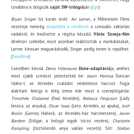
továbbra is dolgozik
saját SW-trilógiá
ján. (
Ign
)
Bryan Singer
túl korán örült:
Avi Lerner
, a Millennium Films
vezetője nemrég
megvédte a rendezőt
a szexuális zaklatási
vádaktól, és beültette a régóta készülő
Vörös Szonja-film
direktori székébe, most azonban leállították a munkálatokat,
Lerner kínosan magyarázkodik, Singer pedig innen is repülhet.
(
Deadline
)
Csendben készül
Denis Villeneuve
Dűne-adaptáció
ja, amihez
most újabb színészt jelentettek be:
Jason Momoa
Duncan
Idaho-t, az Atreides családot védelmező harcost fogja
alakítani. Amúgy is elég izmos már most a szereplőgárda:
Timothée Chalamet
(Paul Atreides),
Rebecca Ferguson
(Lady
Jessica, az anyuka),
Oscar Isaac
(Leto Atreides, az apuka),
Josh
Brolin
(Gurney Halleck, az Atreides-ház harcmestere),
Javier
Bardem
(Stilgar, a bolygó egyik törzsi vezére),
Charlotte
Rampling
(tisztelendő anya vallási vezető). Sőt:
Stellan