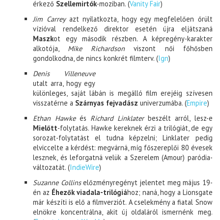
érkező
Szellemirtók
-moziban. (
Vanity Fair
)
Jim Carrey
azt nyilatkozta, hogy egy megfelelően őrült
vízióval rendelkező direktor esetén újra eljátszaná
Maszk
ot egy második részben. A képregény-karakter
alkotója,
Mike Richardson
viszont női főhősben
gondolkodna, de nincs konkrét filmterv. (
Ign
)
Denis Villeneuve
utalt arra, hogy egy
különleges, saját lábán is megálló film erejéig szívesen
visszatérne a
Szárnyas fejvadász
univerzumába. (
Empire
)
Ethan Hawke
és
Richard Linklater
beszélt arról, lesz-e
Mielőtt
-folytatás. Hawke kereknek érzi a trilógiát, de egy
sorozat-folytatást el tudna képzelni; Linklater pedig
elviccelte a kérdést: megvárná, míg főszereplői 80 évesek
lesznek, és leforgatná velük a Szerelem (Amour) paródia-
változatát. (
IndieWire
)
Suzanne Collins
előzményregényt jelentet meg május 19-
én az
Éhezők viadala-trilógiá
hoz; naná, hogy a Lionsgate
már készíti is elő a filmverziót. A cselekmény a fiatal Snow
elnökre koncentrálna, akit új oldaláról ismernénk meg.