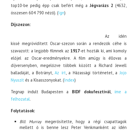
top10-be pedig épp csak befért még a
Jégvarázs 2
(4632,
összesen 604 790 néző). (
Ign
)
Díjszezon:
Az idén
kissé megrövidített Oscar-szezon során a rendezők céhe is
szavazott: a legjobb filmnek az
1917
-et hozták ki, ami komoly
előjel az Oscar-eredményekre. A film amúgy is éllovas a
díjversenyben, megelőzve többek között a Richard Jewell
balladáját, a Botrányt,
Az írt
, a Házassági történetet, a
Jojo
Nyuszit
és a Kisasszonyokat. (
Index
)
Tegnap indult Budapesten a
BIDF dokufesztivál
,
íme a
felhozatal
.
Folytatások:
Bill Murray
megerősítette, hogy a régi csapattagok
mellett ő is benne lesz Peter Venkmanként az idén