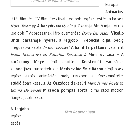
Andrasev Nadja: Szimbiózis
Európai
Animációs
Játékfilm és TV-film Fesztivál legjobb egész estés alkotása
Nora Twomey
A kenyérkereső
című Oscar-jelölt filmje lett, a
legjobb TV-sorozatnak járó elismerést
Dorte Bengtson
Vitello
Undi barátnője
nyerte, a legjobb TV-speciál díját pedig
megosztva kapta
Jeroen Jaspaert
A bandita patkány
, valamint
Ivana Sebestová
és
Katarína Kerekesová
Mimi és Lisa – A
karácsony fénye
című alkotása. Kecskemét városának
különdíjával tüntették ki a
Medvevilág Szicíliában
című olasz
egész estés animációt, mely részben a Kecskemétfilm
stúdiójában készült. Az Országos diákzsűri
Marc James Roels
és
Emma De Swaef
Micsoda pompás torta!
című stop motion
filmjét jutalmazta.
A legjobb
Tóth Roland: Bela
egész
estés