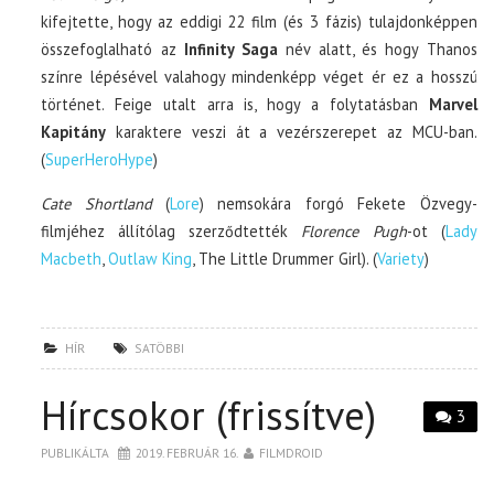
kifejtette, hogy az eddigi 22 film (és 3 fázis) tulajdonképpen
összefoglalható az
Infinity Saga
név alatt, és hogy Thanos
színre lépésével valahogy mindenképp véget ér ez a hosszú
történet. Feige utalt arra is, hogy a folytatásban
Marvel
Kapitány
karaktere veszi át a vezérszerepet az MCU-ban.
(
SuperHeroHype
)
Cate Shortland
(
Lore
) nemsokára forgó Fekete Özvegy-
filmjéhez állítólag szerződtették
Florence Pugh
-ot (
Lady
Macbeth
,
Outlaw King
, The Little Drummer Girl). (
Variety
)
HÍR
SATÖBBI
Hírcsokor (frissítve)
3
PUBLIKÁLTA
2019. FEBRUÁR 16.
FILMDROID