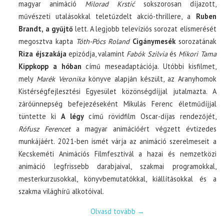
magyar animáció
Milorad Krstić
sokszorosan díjazott,
művészeti utalásokkal teletűzdelt akció-thrillere, a
Ruben
Brandt, a gyűjtő
lett. A legjobb televíziós sorozat elismerését
megosztva kapta
Tóth-Pócs Roland
Cigánymesék
sorozatának
Riza éjszakája
epizódja, valamint
Fabók Szilvia
és
Mikori Tama
Kippkopp a hóban
című meseadaptációja. Utóbbi kisfilmet,
mely
Marék Veronika
könyve alapján készült, az Aranyhomok
Kistérségfejlesztési Egyesület közönségdíjjal jutalmazta. A
záróünnepség befejezéseként Mikulás Ferenc életműdíjjal
tüntette ki
A légy
című rövidfilm Oscar-díjas rendezőjét,
Rófusz Ferencet
a magyar animációért végzett évtizedes
munkájáért. 2021-ben ismét várja az animáció szerelmeseit a
Kecskeméti Animációs Filmfesztivál a hazai és nemzetközi
animáció legfrissebb darabjaival, szakmai programokkal,
mesterkurzusokkal, könyvbemutatókkal, kiállításokkal és a
szakma világhírű alkotóival.
Olvasd tovább
→