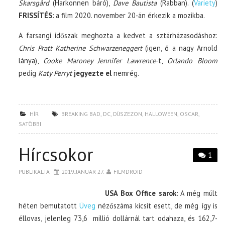
Skarsgård
(Harkonnen báró),
Dave Bautista
(Rabban). (
Variety
)
FRISSÍTÉS:
a film 2020. november 20-án érkezik a mozikba.
A farsangi időszak meghozta a kedvet a sztárházasodáshoz:
Chris Pratt Katherine Schwarzeneggert
(igen, ő a nagy Arnold
lánya),
Cooke Maroney Jennifer Lawrence
-t,
Orlando Bloom
pedig
Katy Perryt
jegyezte el
nemrég.
HÍR
BREAKING BAD
,
DC
,
DÍJSZEZON
,
HALLOWEEN
,
OSCAR
,
SATÖBBI
Hírcsokor
1
PUBLIKÁLTA
2019. JANUÁR 27.
FILMDROID
USA Box Office sarok:
A még múlt
héten bemutatott
Üveg
nézőszáma kicsit esett, de még így is
éllovas, jelenleg 73,6 millió dollárnál tart odahaza, és 162,7-