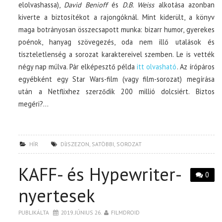
elolvashassa),
David Benioff
és
D.B. Weiss
alkotása azonban
kiverte a biztosítékot a rajongóknál. Mint kiderült, a könyv
maga botrányosan összecsapott munka: bizarr humor, gyerekes
poénok, hanyag szövegezés, oda nem illő utalások és
tiszteletlenség a sorozat karaktereivel szemben. Le is vették
négy nap múlva. Pár elképesztő példa
itt olvasható
. Az írópáros
egyébként egy Star Wars-film (vagy film-sorozat) megírása
után a Netflixhez szerződik 200 millió dolcsiért. Biztos
megéri?…
HÍR
DÍJSZEZON
,
SATÖBBI
,
SOROZAT
KAFF- és Hypewriter-
0
nyertesek
PUBLIKÁLTA
2019. JÚNIUS 26.
FILMDROID