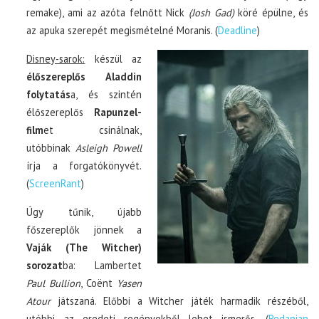
remake), ami az azóta felnőtt Nick
(Josh Gad)
köré épülne, és
az apuka szerepét megismételné Moranis. (
Deadline
)
Disney-sarok:
készül az
élőszereplős Aladdin
folytatás
a, és szintén
élőszereplős
Rapunzel-
film
et csinálnak,
utóbbinak
Asleigh Powell
írja a forgatókönyvét.
(
ScreenRant
)
Úgy tűnik, újabb
főszereplők jönnek a
Vaják (The Witcher)
sorozat
ba: Lambertet
Paul Bullion
, Coënt
Yasen
Atour
játszaná. Előbbi a Witcher játék harmadik részéből,
utóbbi az eredeti regényekből lehet ismerős. (
Redanian