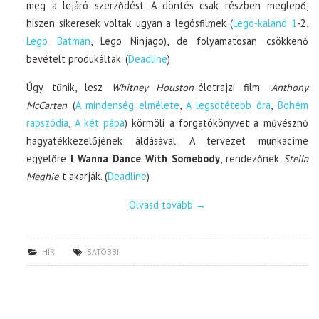
meg a lejáró szerződést. A döntés csak részben meglepő,
hiszen sikeresek voltak ugyan a legósfilmek (
Lego-kaland 1
-2,
Lego Batman
, Lego Ninjago), de folyamatosan csökkenő
bevételt produkáltak. (
Deadline
)
Úgy tűnik, lesz
Whitney Houston
-életrajzi film:
Anthony
McCarten
(
A mindenség elmélete
,
A legsötétebb óra
,
Bohém
rapszódia
,
A két pápa
) körmöli a forgatókönyvet a művésznő
hagyatékkezelőjének áldásával. A tervezet munkacíme
egyelőre
I Wanna Dance With Somebody
, rendezőnek
Stella
Meghie
-t akarják. (
Deadline
)
Olvasd tovább
→
HÍR
SATÖBBI