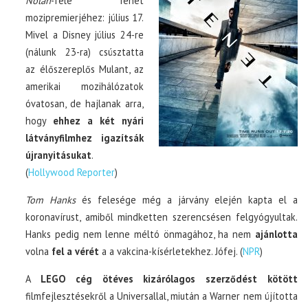
Nolan
-féle Tenet
mozipremierjéhez: július 17.
Mivel a Disney július 24-re
(nálunk 23-ra) csúsztatta
az élőszereplős Mulant, az
amerikai mozihálózatok
óvatosan, de hajlanak arra,
hogy
ehhez a két nyári
látványfilmhez igazítsák
újranyitásukat
.
(
Hollywood Reporter
)
Tom Hanks
és felesége még a járvány elején kapta el a
koronavírust, amiből mindketten szerencsésen felgyógyultak.
Hanks pedig nem lenne méltó önmagához, ha nem
ajánlotta
volna
fel a vérét
a a vakcina-kísérletekhez. Jófej. (
NPR
)
A
LEGO cég ötéves kizárólagos szerződést kötött
filmfejlesztésekről a Universallal, miután a Warner nem újította