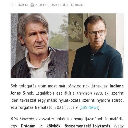
PUBLIKÁLTA
2020. FEBRUÁR 17.
FILMDROID
Sok tologatás után most már tényleg nekilátnak az
Indiana
Jones 5
-nek. Legalábbis ezt állítja
Harrison Ford
, aki szerint
idén tavasszal (egy másik nyilatkozata szerint nyáron) startol
el a forgatás. Bemutató: 2021. július 9. (
CBS News
)
Rick Moranis
is visszatér önkéntes nyugdíjazásából: formálódik
egy
Drágám, a kölykök összementek!-folytatás
(vagy