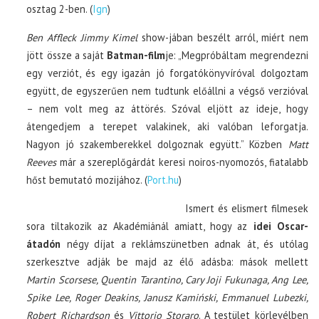
osztag 2-ben. (
Ign
)
Ben Affleck Jimmy Kimel
show-jában beszélt arról, miért nem
jött össze a saját
Batman-film
je: „Megpróbáltam megrendezni
egy verziót, és egy igazán jó forgatókönyvíróval dolgoztam
együtt, de egyszerűen nem tudtunk előállni a végső verzióval
– nem volt meg az áttörés. Szóval eljött az ideje, hogy
átengedjem a terepet valakinek, aki valóban leforgatja.
Nagyon jó szakemberekkel dolgoznak együtt.” Közben
Matt
Reeves
már a szereplőgárdát keresi noiros-nyomozós, fiatalabb
hőst bemutató mozijához. (
Port.hu
)
Ismert és elismert filmesek
sora tiltakozik az Akadémiánál amiatt, hogy az
idei Oscar-
átadón
négy díjat a reklámszünetben adnak át, és utólag
szerkesztve adják be majd az élő adásba: mások mellett
Martin Scorsese, Quentin Tarantino, Cary Joji Fukunaga, Ang Lee,
Spike Lee, Roger Deakins, Janusz Kamiński, Emmanuel Lubezki,
Robert Richardson
és
Vittorio Storaro
. A testület körlevélben