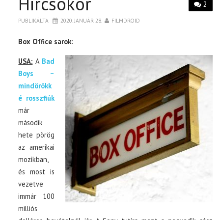
Hírcsokor
2
PUBLIKÁLTA
2020. JANUÁR 28.
FILMDROID
Box Office sarok:
USA:
A
Bad
Boys –
mindörökk
é rosszfiúk
már
második
hete pörög
az amerikai
mozikban,
és most is
vezetve
immár 100
milliós