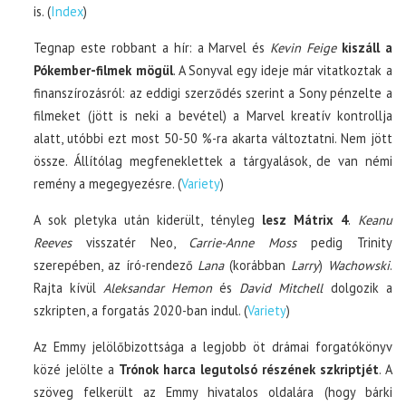
is. (
Index
)
Tegnap este robbant a hír: a Marvel és
Kevin Feige
kiszáll a
Pókember-filmek mögül
. A Sonyval egy ideje már vitatkoztak a
finanszírozásról: az eddigi szerződés szerint a Sony pénzelte a
filmeket (jött is neki a bevétel) a Marvel kreatív kontrollja
alatt, utóbbi ezt most 50-50 %-ra akarta változtatni. Nem jött
össze. Állítólag megfeneklettek a tárgyalások, de van némi
remény a megegyezésre. (
Variety
)
A sok pletyka után kiderült, tényleg
lesz Mátrix 4
.
Keanu
Reeves
visszatér Neo,
Carrie-Anne Moss
pedig Trinity
szerepében, az író-rendező
Lana
(korábban
Larry
)
Wachowski
.
Rajta kívül
Aleksandar Hemon
és
David Mitchell
dolgozik a
szkripten, a forgatás 2020-ban indul. (
Variety
)
Az Emmy jelölőbizottsága a legjobb öt drámai forgatókönyv
közé jelölte a
Trónok harca legutolsó részének szkriptjét
. A
szöveg felkerült az Emmy hivatalos oldalára (hogy bárki