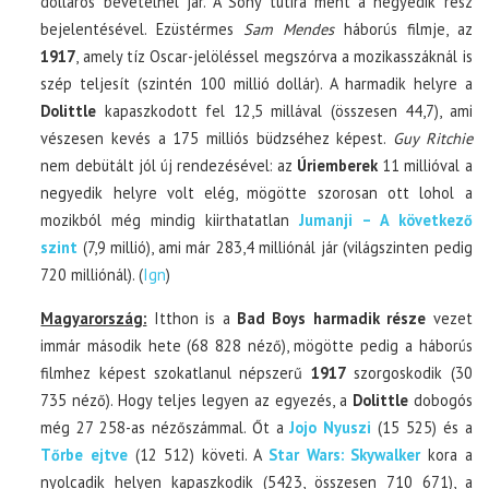
dolláros bevételnél jár. A Sony tutira ment a negyedik rész
bejelentésével. Ezüstérmes
Sam Mendes
háborús filmje, az
1917
, amely tíz Oscar-jelöléssel megszórva a mozikasszáknál is
szép teljesít (szintén 100 millió dollár). A harmadik helyre a
Dolittle
kapaszkodott fel 12,5 millával (összesen 44,7), ami
vészesen kevés a 175 milliós büdzséhez képest.
Guy Ritchie
nem debütált jól új rendezésével: az
Úriemberek
11 millióval a
negyedik helyre volt elég, mögötte szorosan ott lohol a
mozikból még mindig kiirthatatlan
Jumanji – A következő
szint
(7,9 millió), ami már 283,4 milliónál jár (világszinten pedig
720 milliónál). (
Ign
)
Magyarország:
Itthon is a
Bad Boys harmadik része
vezet
immár második hete (68 828 néző), mögötte pedig a háborús
filmhez képest szokatlanul népszerű
1917
szorgoskodik (30
735 néző). Hogy teljes legyen az egyezés, a
Dolittle
dobogós
még 27 258-as nézőszámmal. Őt a
Jojo Nyuszi
(15 525) és a
Tőrbe ejtve
(12 512) követi. A
Star Wars: Skywalker
kora a
nyolcadik helyen kapaszkodik (5423, összesen 710 671), a