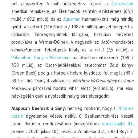
nél világszinten. A múlt hétvégéhez képest az
Életrevalók
amerikai remake-je, az Életimádók szintén ezüstérmes (63,1
millió / 69,2 millió), és az
Aquaman
harmadikként még mindig
gyűjti a zsetont (316,6 millió / 1082,6 millió), amivel belépett a
milliárdos képregényfilmek klubjába, hatalmas bevételt
produkálva a Warner/DC-nek. A negyedik az Artúr-mondakört
kamaszfilmesen feldolgozó Király ez a srác! (7,3 millió), a
Pókember: Irány a Pókverzum
az ötödiken vitézkedik (169 /
338 millió), az Oscar-jelölésekkel teletömött Zöld könyv
(Green Book) pedig a hatodik helyre küzdötte fel magát (49 /
59,3 millió). Csúnyát zakózott a
Matthew McConaughey
és
Anne
Hathaway
párosával hódító Vihar előtt (4,8 millió), ami első
hétvégéjén csak a nyolcadik helyig bírt elvergődni.
Alaposan beerősít a Sony:
nemrég robbant, hogy a
2016-os
verzió
figyelembe vétele nélkül új Szellemirtók-rész készül
Jason Reitman rendezésében (mozgóképes
kedvcsináló itt
,
premier: 2020. július 10.), készül a Zombieland 2., a Bad Boys 3.