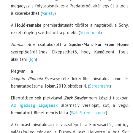
megágyaz a folytatásnak, és a Predatorból akár egy új trilógia
is kikerekedhet (
Variety
)
A
Holló-remake
premierdátumát törölte a naptárból a Sony,
ezzel tényleg széthullott a projekt. (
Screenrant
)
Numan Acar
csatlakozott a
Spider-Man: Far From Home
szereplőgárdájához. Elképzelhető, hogy Kaméleont fogja
alakítani. (
Ign
)
Megvan a
Joaquin Phoenix-Scorsese
-féle Joker-film hivatalos címe és
bemutatódátuma:
Joker
, 2019. október 4. (
Screenrant
)
Ellentétben sok pletykával
Zack Snyder
nem készíti titokban
Az Igazság Ligájának
alternatív verzióját, sőt, a végül
bemutatott filmet nem is látta. (
Wall Street Journal
)
A Comcast hivatalosan is visszalépett a Fox-vásártól, ami így
valószínűleg tényleg a Disney-é lesz. Helyette a brit Sky