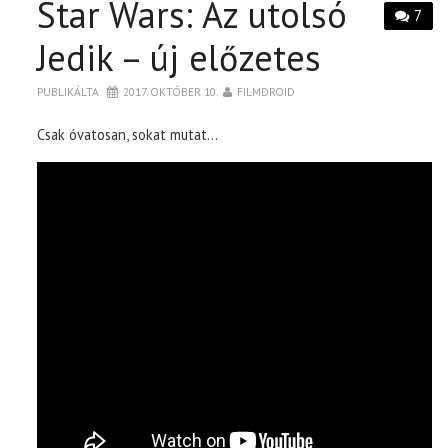
Star Wars: Az utolsó
7
Jedik – új előzetes
PUBLIKÁLTA
2017. OKTÓBER 10.
FILMDROID
Csak óvatosan, sokat mutat…