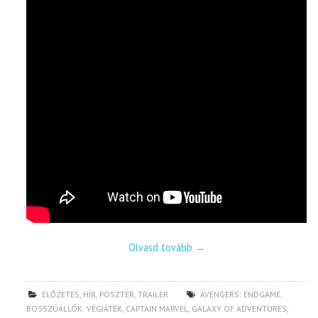
Olvasd tovább
→
ELŐZETES
,
HÍR
,
POSZTER
,
TRAILER
AVENGERS: ENDGAME
,
BOSSZÚÁLLÓK: VÉGJÁTÉK
,
CAPTAIN MARVEL
,
GALAXY OF ADVENTURES
,