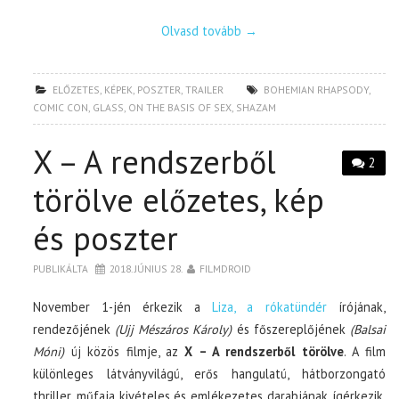
Olvasd tovább
→
ELŐZETES
,
KÉPEK
,
POSZTER
,
TRAILER
BOHEMIAN RHAPSODY
,
COMIC CON
,
GLASS
,
ON THE BASIS OF SEX
,
SHAZAM
X – A rendszerből
2
törölve előzetes, kép
és poszter
PUBLIKÁLTA
2018. JÚNIUS 28.
FILMDROID
November 1-jén érkezik a
Liza, a rókatündér
írójának,
rendezőjének
(Ujj Mészáros Károly)
és főszereplőjének
(Balsai
Móni)
új közös filmje, az
X – A rendszerből törölve
. A film
különleges látványvilágú, erős hangulatú, hátborzongató
thriller, műfaja kivételes és emlékezetes darabjának ígérkezik.