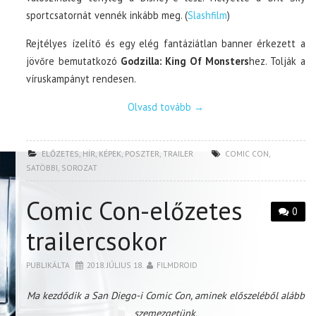
sportcsatornát vennék inkább meg. (
Slashfilm
)
Rejtélyes ízelítő és egy elég fantáziátlan banner érkezett a
jövőre bemutatkozó
Godzilla: King Of Monsters
hez. Tolják a
víruskampányt rendesen.
Olvasd tovább
→
ELŐZETES
,
HÍR
,
KÉPEK
,
POSZTER
,
TRAILER
COMIC CON
,
SATÖBBI
,
SOROZAT
Comic Con-előzetes
0
trailercsokor
PUBLIKÁLTA
2018. JÚLIUS 18.
FILMDROID
Ma kezdődik a San Diego-i Comic Con, aminek előszeléből alább
szemezgetünk.