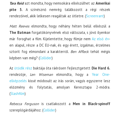
Tara Reid
azt mondta, hogy nemsokára elkészülhet az
Amerikai
pite 5.
A színésznő nemrég találkozott a régi részek
rendezőivel, akik lelkesen reagáltak az ötletre. (
Screenrant
)
Matt Reeves
elmondta, hogy néhány héten belül elkészül a
The Batman
forgatókönyvének első változata, s jövő ilyenkor
már foroghat a film. Kijelentette, hogy filmje nem
Az első év
-
en alapul, része a DC EU-nak, és egy érett, izgalmas, érzelmes
sztorit fog elmondani a karakterről.
Ben Affleck
tehát mégis
képben van még? (
Collider
)
Az
ötödik rész
buktája óta ráérősen fejlesztgetett
Die Hard 6.
rendezője,
Len Wiseman
elmondta, hogy a
Year One-
elképzelés
kissé módosult az írás során, vagyis egyszerre lesz
előzmény és folytatás, amolyan Keresztapa 2-módra.
(
Slashfilm
)
Rebecca Ferguson
is csatlakozott a
Men in Black-spinoff
szereplőgárdájához. (
Collider
)