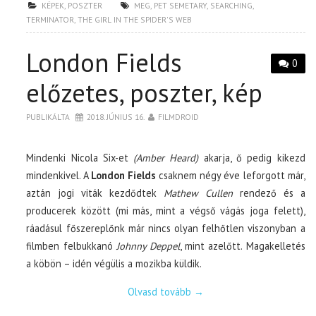
KÉPEK
,
POSZTER
MEG
,
PET SEMETARY
,
SEARCHING
,
TERMINATOR
,
THE GIRL IN THE SPIDER'S WEB
London Fields
0
előzetes, poszter, kép
PUBLIKÁLTA
2018. JÚNIUS 16.
FILMDROID
Mindenki Nicola Six-et
(Amber Heard)
akarja, ő pedig kikezd
mindenkivel. A
London Fields
csaknem négy éve leforgott már,
aztán jogi viták kezdődtek
Mathew Cullen
rendező és a
producerek között (mi más, mint a végső vágás joga felett),
ráadásul főszereplőnk már nincs olyan felhőtlen viszonyban a
filmben felbukkanó
Johnny Deppel
, mint azelőtt. Magakelletés
a köbön – idén végülis a mozikba küldik.
Olvasd tovább
→