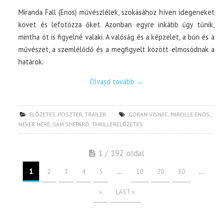
Miranda Fall (Enos) művészlélek, szokásához híven idegeneket
követ és lefotózza őket. Azonban egyre inkább úgy tűnik,
mintha őt is figyelné valaki. A valóság és a képzelet, a bűn és a
művészet, a szemlélődő és a megfigyelt között elmosódnak a
határok.
Olvasd tovább
→
ELŐZETES
,
POSZTER
,
TRAILER
GORAN VISNJIC
,
MIREILLE ENOS
,
NEVER HERE
,
SAM SHEPARD
,
THRILLERELŐZETES
1 / 192 oldal
1
...
...
2
3
4
5
10
20
30
»
LAST »