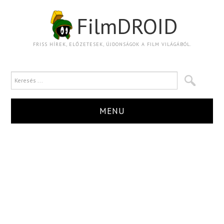
FilmDROID
FRISS HÍREK, ELŐZETESEK, ÚJDONSÁGOK A FILM VILÁGÁBÓL.
MENU
HÍR
TRAILER
KRITIKA
BOXOFFICE