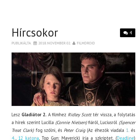
Hírcsokor
4
PUBLIKÁLTA
2018. NOVEMBER 02.
FILMDROID
Lesz
Gladiátor 2.
A filmhez
Ridley Scott
tér vissza, a folytatás
a hírek szerint Lucilla
(Connie Nielsen)
fiáról, Luciusról
(Spencer
Treat Clark)
fog szólni, és
Peter Craig
(Az éhezők viadala
1.
és
4.
,
12 katona
, Top Gun: Maverick) írja a szkriptet. (
Deadline
)