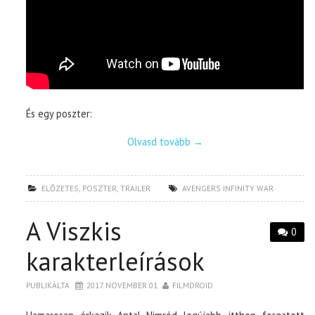
És egy poszter:
Olvasd tovább
→
ELŐZETES
,
POSZTER
,
TRAILER
AVENGERS INFINITY WAR
A Viszkis
0
karakterleírások
PUBLIKÁLTA
2017. NOVEMBER 01.
FILMDROID