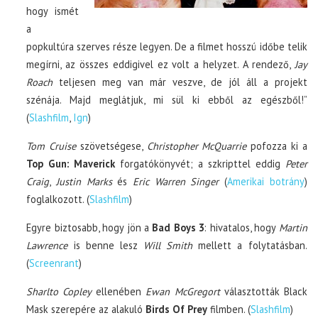
hogy ismét
a
popkultúra szerves része legyen. De a filmet hosszú időbe telik
megírni, az összes eddigivel ez volt a helyzet. A rendező,
Jay
Roach
teljesen meg van már veszve, de jól áll a projekt
szénája. Majd meglátjuk, mi sül ki ebből az egészből!”
(
Slashfilm
,
Ign
)
Tom Cruise
szövetségese,
Christopher McQuarrie
pofozza ki a
Top Gun: Maverick
forgatókönyvét; a szkripttel eddig
Peter
Craig
,
Justin Marks
és
Eric Warren Singer
(
Amerikai botrány
)
foglalkozott. (
Slashfilm
)
Egyre biztosabb, hogy jön a
Bad Boys 3
: hivatalos, hogy
Martin
Lawrence
is benne lesz
Will Smith
mellett a folytatásban.
(
Screenrant
)
Sharlto Copley
ellenében
Ewan McGregort
választották Black
Mask szerepére az alakuló
Birds Of Prey
filmben. (
Slashfilm
)