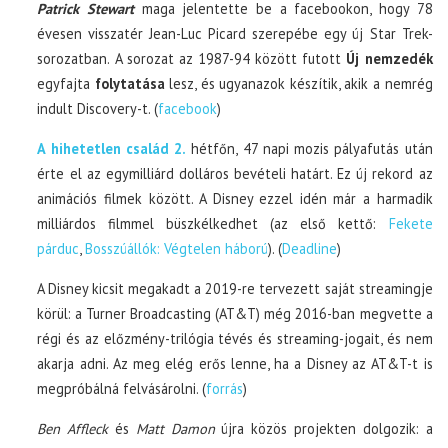
Patrick Stewart
maga jelentette be a facebookon, hogy 78
évesen visszatér Jean-Luc Picard szerepébe egy új Star Trek-
sorozatban. A sorozat az 1987-94 között futott
Új nemzedék
egyfajta
folytatása
lesz, és ugyanazok készítik, akik a nemrég
indult Discovery-t. (
facebook
)
A hihetetlen család 2.
hétfőn, 47 napi mozis pályafutás után
érte el az egymilliárd dolláros bevételi határt. Ez új rekord az
animációs filmek között. A Disney ezzel idén már a harmadik
milliárdos filmmel büszkélkedhet (az első kettő:
Fekete
párduc
,
Bosszúállók: Végtelen háború
). (
Deadline
)
A Disney kicsit megakadt a 2019-re tervezett saját streamingje
körül: a Turner Broadcasting (AT&T) még 2016-ban megvette a
régi és az előzmény-trilógia tévés és streaming-jogait, és nem
akarja adni. Az meg elég erős lenne, ha a Disney az AT&T-t is
megpróbálná felvásárolni. (
forrás
)
Ben Affleck
és
Matt Damon
újra közös projekten dolgozik: a