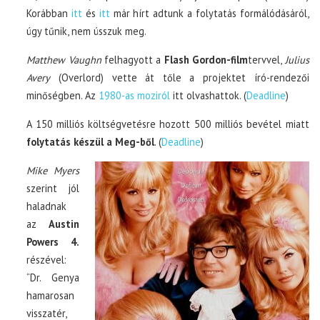
Korábban
itt
és
itt
már hírt adtunk a folytatás formálódásáról,
úgy tűnik, nem ússzuk meg.
Matthew Vaughn
felhagyott a
Flash Gordon-film
tervvel,
Julius
Avery
(Overlord) vette át tőle a projektet író-rendezői
minőségben. Az
1980-as moziról
itt olvashattok. (
Deadline
)
A 150 milliós költségvetésre hozott 500 milliós bevétel miatt
folytatás készül a Meg-ből
. (
Deadline
)
Mike Myers
szerint jól
haladnak
az
Austin
Powers 4.
részével:
“Dr. Genya
hamarosan
visszatér,