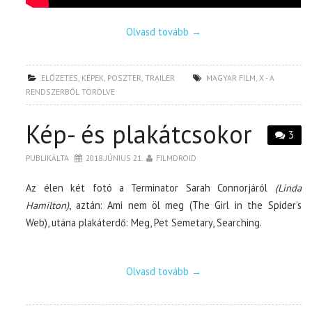
Olvasd tovább
→
ELŐZETES
,
KÉPEK
,
POSZTER
,
TRAILER
MAGYAR FILM
,
X - A
RENDSZERBŐL TÖRÖLVE
Kép- és plakátcsokor
3
PUBLIKÁLTA
2018. JÚNIUS 21.
FILMDROID
Az élen két fotó a Terminator Sarah Connorjáról
(Linda
Hamilton)
, aztán: Ami nem öl meg (The Girl in the Spider’s
Web), utána plakáterdő: Meg, Pet Semetary, Searching.
Olvasd tovább
→