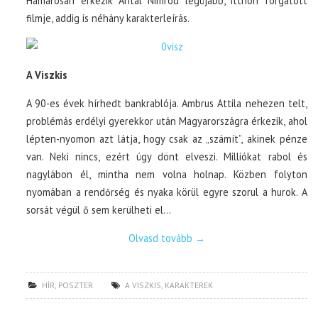
Hamarosan érkezik Antal Nimród legújabb, itthon forgatott
filmje, addig is néhány karakterleírás.
A Viszkis
A 90-es évek hírhedt bankrablója. Ambrus Attila nehezen telt,
problémás erdélyi gyerekkor után Magyarországra érkezik, ahol
lépten-nyomon azt látja, hogy csak az „számít”, akinek pénze
van. Neki nincs, ezért úgy dönt elveszi. Milliókat rabol és
nagylábon él, mintha nem volna holnap. Közben folyton
nyomában a rendőrség és nyaka körül egyre szorul a hurok. A
sorsát végül ő sem kerülheti el…
Olvasd tovább
→
HÍR
,
POSZTER
A VISZKIS
,
KARAKTEREK