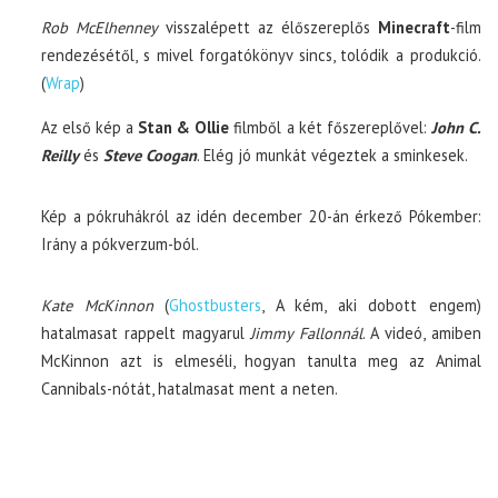
Rob McElhenney
visszalépett az élőszereplős
Minecraft
-film
rendezésétől, s mivel forgatókönyv sincs, tolódik a produkció.
(
Wrap
)
Az első kép a
Stan & Ollie
filmből a két főszereplővel:
John C.
Reilly
és
Steve Coogan
. Elég jó munkát végeztek a sminkesek.
Kép a pókruhákról az idén december 20-án érkező Pókember:
Irány a pókverzum-ból.
Kate McKinnon
(
Ghostbusters
, A kém, aki dobott engem)
hatalmasat rappelt magyarul
Jimmy Fallonnál
. A videó, amiben
McKinnon azt is elmeséli, hogyan tanulta meg az Animal
Cannibals-nótát, hatalmasat ment a neten.