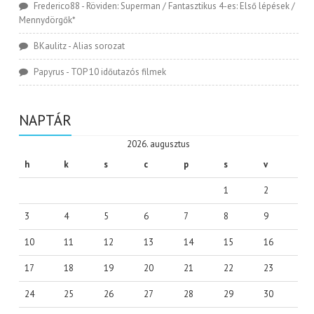
Frederico88
-
Röviden: Superman / Fantasztikus 4-es: Első lépések /
Mennydörgők*
BKaulitz
-
Alias sorozat
Papyrus
-
TOP 10 időutazós filmek
NAPTÁR
2026. augusztus
h
k
s
c
p
s
v
1
2
3
4
5
6
7
8
9
10
11
12
13
14
15
16
17
18
19
20
21
22
23
24
25
26
27
28
29
30