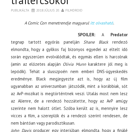
trailercsokor
PUBLIKÁLTA
2018. JÚLIUS 20.
FILMDROID
A Comic Con menetrendje magyarul
itt olvasható
.
SPOILER:
A
Predator
tegnap tartott egyórás panelján
Shane Black
rendező
elmondta, hogy a gyilkos faj bizonyos egyedei az eltelt idő
során egyszerűen evolválódtak, és egymás ellen is harcolnak
(amin az előzetes alapján
Olivia Munn
karaktere jól meg is
lepődik). Tehát a slusszpoén nem emberi DNS-ügyeskedés
eredménye. Black megjegyezte azt is, hogy az új film
ugyanabban az univerzumban játszódik, mint a korábbiak, sőt
az AvP-mozikat is megtörténtnek veszi. Utalás most nem lesz
az Alienre, de a rendező hozzátette, hogy az AvP amúgy
szerinte nem halott ötlet. Szóba került az is, mennyire lesz
vicces a film, a szereplők és a rendező szerint rendesen, de
nem bántóan vagy parodisztikusan.
John Davis
producer egy interjúban elmondta, hogy a finálé