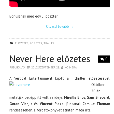
Bónusznak meg egy új poszter:
Olvasd tovább
→
ELŐZETES
,
POSZTER
,
TRAILER
Never Here előzetes
0
PUBLIKÁLTA
2017. SZEPTEMBER 29.
KOIMBRA
A Vertical Entertainment kijött a
thriller előzetesével.
Október
20-án
mutatják be, épp itt volt az ideje.
Mireille Enos, Sam Shepard,
Goran Visnjic
és
Vincent Plaza
játszanak
Camille Thoman
rendezésében, a forgatókönyvet szintén maga írta.