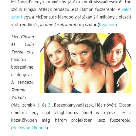
McDonald’s egyik promóciós játéka körüli visszaélésekről fog
szólni filmjük, Affleck rendező lesz, Damon főszereplő. A
valós
sztori
egy, a McDonald’s Monopoly játékán 24 milliónyit elcsalt
volt rendőrről,
Jerome Jacobsonról
fog szólni. (
Deadline
)
Mel Gibson
és
Colin
Farrell
egy
háborús
bosszúfilme
n dolgozik.
A rendező
Tommy
Wirkola
(Náci zombik
1.
és
2.
, Boszorkányvadászok, Hét nővér). Gibson
emellett egy saját világháborús filmet is fejleszt, és a
közeljövőben még három projektben lesz főszereplő.
(
Hollywood Report
)