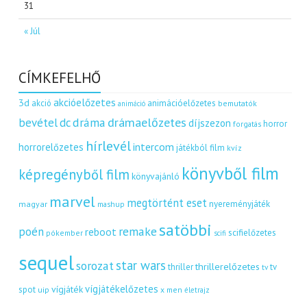
31
« Júl
CÍMKEFELHŐ
akcióelőzetes
3d
akció
animációelőzetes
bemutatók
animáció
dráma
drámaelőzetes
bevétel
dc
díjszezon
horror
forgatás
hírlevél
intercom
horrorelőzetes
játékból film
kvíz
könyvből film
képregényből film
könyvajánló
marvel
megtörtént eset
nyereményjáték
magyar
mashup
satöbbi
remake
poén
reboot
scifielőzetes
pókember
scifi
sequel
star wars
sorozat
thrillerelőzetes
thriller
tv
tv
vígjátékelőzetes
vígjáték
spot
uip
x men
életrajz