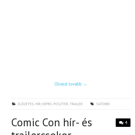
Olvasd tovább
→
ELŐZETES
,
HÍR
,
KÉPEK
,
POSZTER
,
TRAILER
SATÖBBI
Comic Con hír- és
4