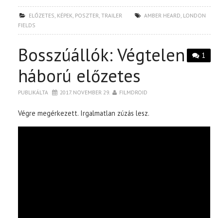
ELŐZETES
,
KÉPEK
,
POSZTER
,
TRAILER
AMBER HEARD
,
LONDON
FIELDS
Bosszúállók: Végtelen
1
háború előzetes
PUBLIKÁLTA
2017. NOVEMBER 29.
FILMDROID
Végre megérkezett. Irgalmatlan zúzás lesz.