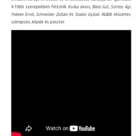
A főbb szerepekben feltűnik
Kulka János, Básti Juli, Szirtes Ági,
Fekete Ernő, Schneider Zoltán
és
Szabó Győző
. Alább előzetes,
szinopszis, képek és poszter.