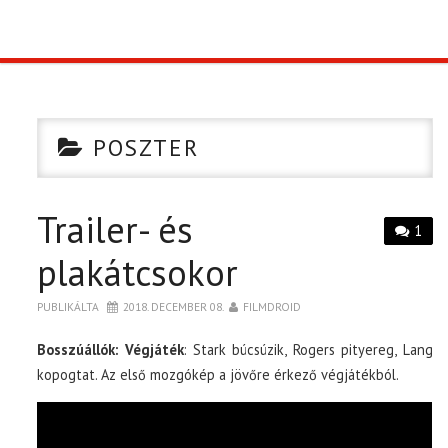
TOP10
KULISSZA
POSZTER
CIKK
Trailer- és
PÓLÓ RENDELÉS
1
plakátcsokor
PUBLIKÁLTA
2018. DECEMBER 08.
FILMDROID
Bosszúállók: Végjáték
: Stark búcsúzik, Rogers pityereg, Lang
kopogtat. Az első mozgókép a jövőre érkező végjátékból.