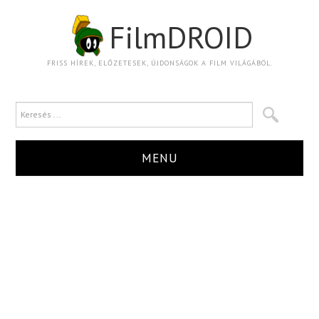
FilmDROID
FRISS HÍREK, ELŐZETESEK, ÚJDONSÁGOK A FILM VILÁGÁBÓL.
MENU
HÍR
TRAILER
KRITIKA
BOXOFFICE