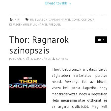
Olvasd tovább
→
HÍR
BRIE LARSON
,
CAPTAIN MARVEL
,
COMIC CON 2017
,
KÉPREGÉNYBŐL FILM
,
MARVEL
,
PREQUEL
Thor: Ragnarok
4
szinopszis
PUBLIKÁLTA
2017. JANUÁR 05.
KOIMBRA
Thort bebörtönzik a galaxis távoli
végletében varázslatos pörölye
nélkül. Versenyt fut az idővel,
vissza kell jutnia Asgardba, hogy
megakadályozza, hogy a kegyetlen
Hela megsemmisítse otthonát és
az asgardi civilizációt. Meg kell