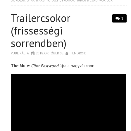
SOROZAT
,
STAR WARS
,
TO DUST
,
TRÓNOK HARCA 8. ÉVAD
,
VOX LUX
Trailercsokor
1
(frissességi
sorrendben)
PUBLIKÁLTA
2018. OKTÓBER 05.
FILMDROID
The Mule:
Clint Eastwood
újra a nagyvásznon.