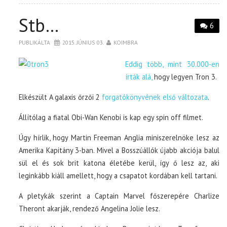
Stb…
6
PUBLIKÁLTA
2015. JÚNIUS 03.
KOIMBRA
Eddig több, mint 30.000-en
írták alá,
hogy legyen Tron 3.
Elkészült A galaxis őrzői 2
forgatókönyvének első változata
.
Állítólag a fiatal Obi-Wan Kenobi is kap egy spin off filmet.
Úgy hírlik, hogy Martin Freeman Anglia miniszerelnöke lesz az
Amerika Kapitány 3-ban. Mivel a Bosszúállók újabb akciója balul
sül el és sok brit katona életébe kerül, így ő lesz az, aki
leginkább kiáll amellett, hogy a csapatot kordában kell tartani.
A pletykák szerint a Captain Marvel főszerepére Charlize
Theront akarják, rendező Angelina Jolie lesz.