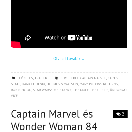
Olvasd tovább
→
ELŐZETES
,
TRAILER
BUMBLEBEE
,
CAPTAIN MARVEL
,
CAPTIVE
STATE
,
DARK PHOENIX
,
HOLMES & WATSON
,
MARY POPPINS RETURNS
,
ROBIN HOOD
,
STAR WARS: RESISTANCE
,
THE MULE
,
THE UPSIDE
,
ŰRDONGÓ
,
VICE
Captain Marvel és
2
Wonder Woman 84