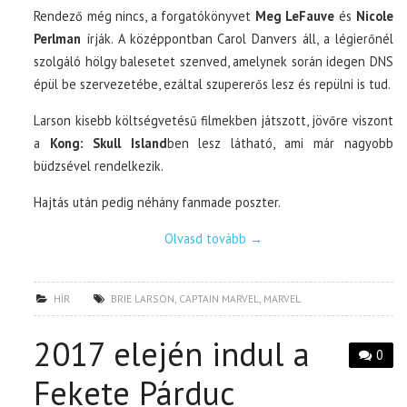
Rendező még nincs, a forgatókönyvet
Meg LeFauve
és
Nicole
Perlman
írják. A középpontban Carol Danvers áll, a légierőnél
szolgáló hölgy balesetet szenved, amelynek során idegen DNS
épül be szervezetébe, ezáltal szupererős lesz és repülni is tud.
Larson kisebb költségvetésű filmekben játszott, jövőre viszont
a
Kong: Skull Island
ben lesz látható, ami már nagyobb
büdzsével rendelkezik.
Hajtás után pedig néhány fanmade poszter.
Olvasd tovább
→
HÍR
BRIE LARSON
,
CAPTAIN MARVEL
,
MARVEL
2017 elején indul a
0
Fekete Párduc