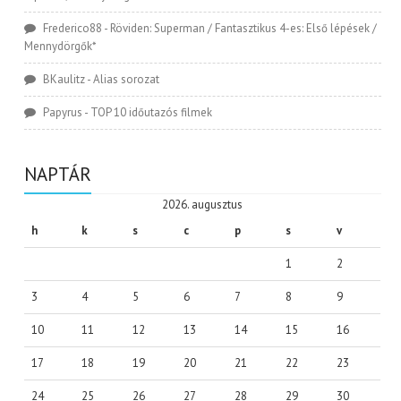
Frederico88
-
Röviden: Superman / Fantasztikus 4-es: Első lépések /
Mennydörgők*
BKaulitz
-
Alias sorozat
Papyrus
-
TOP 10 időutazós filmek
NAPTÁR
2026. augusztus
h
k
s
c
p
s
v
1
2
3
4
5
6
7
8
9
10
11
12
13
14
15
16
17
18
19
20
21
22
23
24
25
26
27
28
29
30