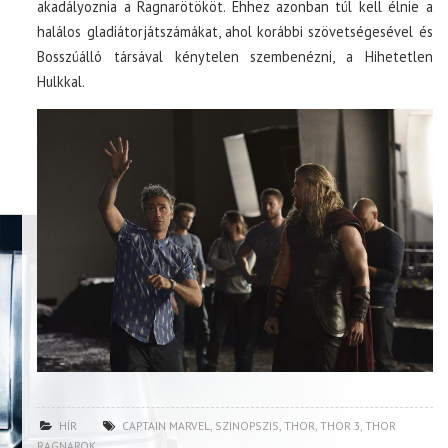
akadályoznia a Ragnarötököt. Ehhez azonban túl kell élnie a
halálos gladiátorjátszámákat, ahol korábbi szövetségesével és
Bosszúálló társával kénytelen szembenézni, a Hihetetlen
Hulkkal.
HÍR
CAPTAIN MARVEL
,
SZINOPSZIS
,
THOR
,
THOR 3
,
THOR
RAGNAROK