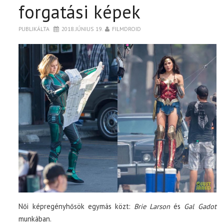
forgatási képek
PUBLIKÁLTA
2018. JÚNIUS 19.
FILMDROID
Női képregényhősök egymás közt:
Brie Larson
és
Gal Gadot
munkában.