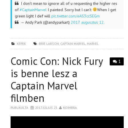
I don’t mean to ignore all of u requesting the higher res
of
#CaptainMarvel
I painted. Sorry but I can’t
When I get
green light I def will
pic.twitter.com/eAS3ccSEGm
— Andy Park (@andyparkart)
2017. augusztus 12.
KÉPEK
BRIE LARSON
,
CAPTAIN MARVEL
,
MARVEL
Comic Con: Nick Fury
1
is benne lesz a
Captain Marvel
filmben
PUBLIKÁLTA
2017. JÚLIUS 23.
KOIMBRA