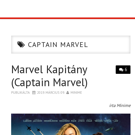
TOP10
KULISSZA
CAPTAIN MARVEL
CIKK
Marvel Kapitány
PÓLÓ RENDELÉS
6
(Captain Marvel)
PUBLIKÁLTA
2019. MÁRCIUS 09.
MINIME
írta Minime