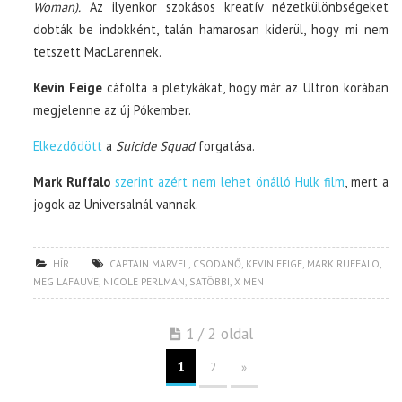
Woman).
Az ilyenkor szokásos kreatív nézetkülönbségeket
dobták be indokként, talán hamarosan kiderül, hogy mi nem
tetszett MacLarennek.
Kevin Feige
cáfolta a pletykákat, hogy már az Ultron korában
megjelenne az új Pókember.
Elkezdődött
a
Suicide Squad
forgatása.
Mark Ruffalo
szerint azért nem lehet önálló Hulk film
, mert a
jogok az Universalnál vannak.
HÍR
CAPTAIN MARVEL
,
CSODANŐ
,
KEVIN FEIGE
,
MARK RUFFALO
,
MEG LAFAUVE
,
NICOLE PERLMAN
,
SATÖBBI
,
X MEN
1 / 2 oldal
1
2
»