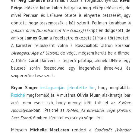
és
Meg LaFauve
láthatnak hozzá a forgatókönyvhöz.
Kevin
Feige
először külön-külön hallgatta meg elképzeléseiket, de
mivel Perlman és LaFauve ötlete is elnyerte tetszését, úgy
döntött, hogy összemossák a két sztorit. Perlman korábban
A
galaxis őrzői (Guardians of the Galaxy)
szkriptjén dolgozott, de
amikor
James Gunn
a fedélzetre érkezett átírta a történetet.
A karakter felbukkant volna a Bosszúállók: Ultron korában
(Avengers: Age of Ultron),
de végül mégsem került be a filmbe.
A főhős Carol Danvers, a légierő pilótája, akinek DNS-e egy
baleset során összeolvad egy idegenével (kree-vel) és
szupererőre tesz szert.
Bryan Singer
instagramján jelentette be
, hogy megtalálta
Psziché
megformálóját. A mutánst
Olivia Munn
alakíthatja, bár
arról nem esett szó, hogy mennyi időt tölt el
az X-Men:
Apocalypse
-ban. Psziché az
X-Men: Az ellenállás vége (X-Men:
Last Stand)
filmben tűnt fel és csúnya véget ért.
Mégsem
Michelle MacLaren
rendezi a
Csodanőt (Wonder