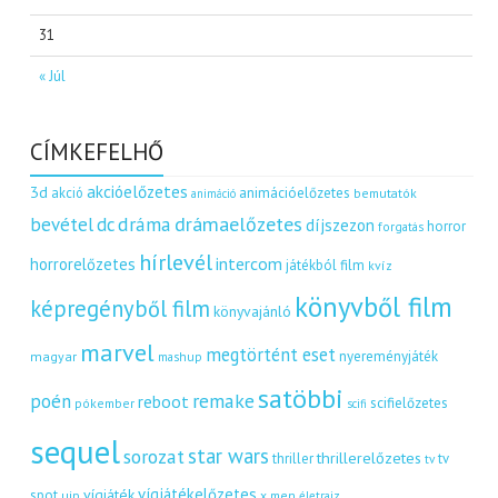
31
« Júl
CÍMKEFELHŐ
akcióelőzetes
3d
akció
animációelőzetes
bemutatók
animáció
dráma
drámaelőzetes
bevétel
dc
díjszezon
horror
forgatás
hírlevél
intercom
horrorelőzetes
játékból film
kvíz
könyvből film
képregényből film
könyvajánló
marvel
megtörtént eset
nyereményjáték
magyar
mashup
satöbbi
remake
poén
reboot
scifielőzetes
pókember
scifi
sequel
star wars
sorozat
thrillerelőzetes
thriller
tv
tv
vígjátékelőzetes
vígjáték
spot
uip
x men
életrajz