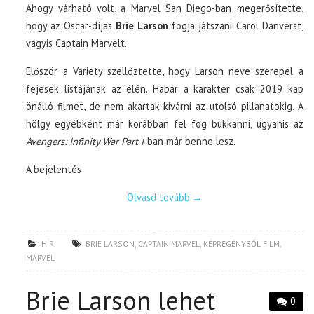
Ahogy várható volt, a Marvel San Diego-ban megerősítette,
hogy az Oscar-díjas
Brie Larson
fogja játszani Carol Danverst,
vagyis Captain Marvelt.
Először a Variety szellőztette, hogy Larson neve szerepel a
fejesek listájának az élén. Habár a karakter csak 2019 kap
önálló filmet, de nem akartak kivárni az utolsó pillanatokig. A
hölgy egyébként már korábban fel fog bukkanni, ugyanis az
Avengers: Infinity War Part I
-ban már benne lesz.
A bejelentés
Olvasd tovább
→
HÍR
BRIE LARSON
,
CAPTAIN MARVEL
,
KÉPREGÉNYBŐL FILM
,
MARVEL
Brie Larson lehet
0