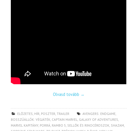
Olvasd tovább
→
ELŐZETES
,
HÍR
,
POSZTER
,
TRAILER
AVENGERS: ENDGAME
,
BOSSZÚÁLLÓK: VÉGJÁTÉK
,
CAPTAIN MARVEL
,
GALAXY OF ADVENTURES
,
MARVEL KAPITÁNY
,
PORRÁ
,
RAMBO 5
,
SELLŐK ÉS RINOCÉROSZOK
,
SHAZAM
,