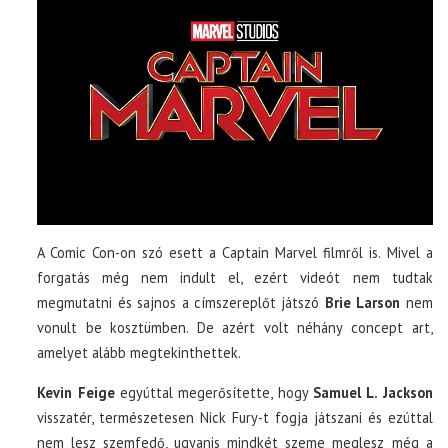
A Comic Con-on szó esett a Captain Marvel filmről is. Mivel a
forgatás még nem indult el, ezért videót nem tudtak
megmutatni és sajnos a címszereplőt játszó
Brie Larson
nem
vonult be kosztümben. De azért volt néhány concept art,
amelyet alább megtekinthettek.
Kevin Feige
egyúttal megerősítette, hogy
Samuel L. Jackson
visszatér, természetesen Nick Fury-t fogja játszani és ezúttal
nem lesz szemfedő, ugyanis mindkét szeme meglesz még a