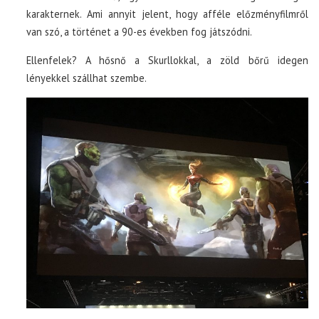
karakternek. Ami annyit jelent, hogy afféle előzményfilmről
van szó, a történet a 90-es években fog játszódni.
Ellenfelek? A hősnő a Skurllokkal, a zöld bőrű idegen
lényekkel szállhat szembe.