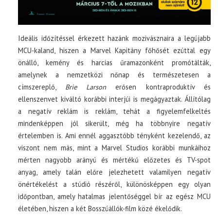
Ideális időzítéssel érkezett hazánk mozivásznaira a legújabb
MCU-kaland, hiszen a Marvel Kapitány főhősét ezúttal egy
önálló, kemény és harcias űramazonként promótálták,
amelynek a nemzetközi nőnap és természetesen a
címszereplő,
Brie Larson
erősen kontraproduktív és
ellenszenvet kiváltó korábbi interjúi is megágyaztak. Állítólag
a negatív reklám is reklám, tehát a figyelemfelkeltés
mindenképpen jól sikerült, még ha többnyire negatív
értelemben is. Ami ennél aggasztóbb tényként kezelendő, az
viszont nem más, mint a Marvel Studios korábbi munkáihoz
mérten nagyobb arányú és mértékű előzetes és TV-spot
anyag, amely talán előre jelezhetett valamilyen negatív
önértékelést a stúdió részéről, különösképpen egy olyan
időpontban, amely hatalmas jelentőséggel bír az egész MCU
életében, hiszen a két Bosszúállók-film közé ékelődik.