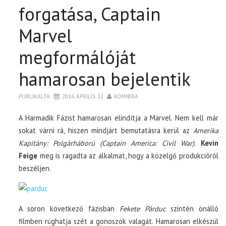
forgatása, Captain
Marvel
megformálóját
hamarosan bejelentik
PUBLIKÁLTA
2016. ÁPRILIS 12.
KOIMBRA
A Harmadik Fázist hamarosan elindítja a Marvel. Nem kell már
sokat várni rá, hiszen mindjárt bemutatásra kerül az
Amerika
Kapitány: Polgárháború (Captain America: Civil War).
Kevin
Feige
meg is ragadta az alkalmat, hogy a közelgő produkcióról
beszéljen.
A soron következő fázisban
Fekete Párduc
szintén önálló
filmben rúghatja szét a gonoszok valagát. Hamarosan elkészül