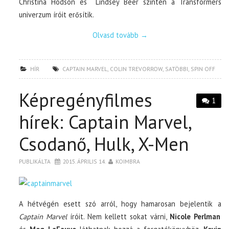
Christina Hodson és Lindsey Beer szintén a Transformers
univerzum íróit erősítik.
Olvasd tovább
→
HÍR
CAPTAIN MARVEL
,
COLIN TREVORROW
,
SATÖBBI
,
SPIN OFF
Képregényfilmes
1
hírek: Captain Marvel,
Csodanő, Hulk, X-Men
PUBLIKÁLTA
2015. ÁPRILIS 14.
KOIMBRA
A hétvégén esett szó arról, hogy hamarosan bejelentik a
Captain Marvel
íróit. Nem kellett sokat várni,
Nicole Perlman