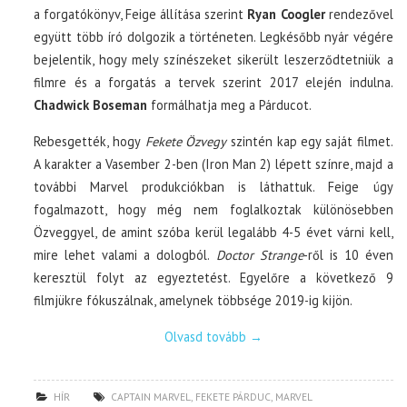
a forgatókönyv, Feige állítása szerint
Ryan Coogler
rendezővel
együtt több író dolgozik a történeten. Legkésőbb nyár végére
bejelentik, hogy mely színészeket sikerült leszerződtetniük a
filmre és a forgatás a tervek szerint 2017 elején indulna.
Chadwick Boseman
formálhatja meg a Párducot.
Rebesgették, hogy
Fekete Özvegy
szintén kap egy saját filmet.
A karakter a Vasember 2-ben (Iron Man 2) lépett színre, majd a
további Marvel produkciókban is láthattuk. Feige úgy
fogalmazott, hogy még nem foglalkoztak különösebben
Özveggyel, de amint szóba kerül legalább 4-5 évet várni kell,
mire lehet valami a dologból.
Doctor Strange
-ről is 10 éven
keresztül folyt az egyeztetést. Egyelőre a következő 9
filmjükre fókuszálnak, amelynek többsége 2019-ig kijön.
Olvasd tovább
→
HÍR
CAPTAIN MARVEL
,
FEKETE PÁRDUC
,
MARVEL