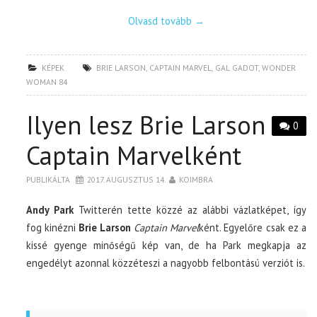
Olvasd tovább
→
KÉPEK
BRIE LARSON
,
CAPTAIN MARVEL
,
GAL GADOT
,
WONDER
WOMAN 84
Ilyen lesz Brie Larson
0
Captain Marvelként
PUBLIKÁLTA
2017. AUGUSZTUS 14.
KOIMBRA
Andy Park
Twitterén tette közzé az alábbi vázlatképet, így
fog kinézni
Brie Larson
Captain Marvel
ként. Egyelőre csak ez a
kissé gyenge minőségű kép van, de ha Park megkapja az
engedélyt azonnal közzéteszi a nagyobb felbontású verziót is.