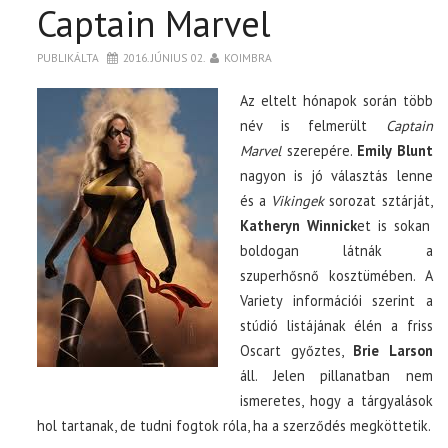
Captain Marvel
PUBLIKÁLTA
2016. JÚNIUS 02.
KOIMBRA
Az eltelt hónapok során több
név is felmerült
Captain
Marvel
szerepére.
Emily Blunt
nagyon is jó választás lenne
és a
Vikingek
sorozat sztárját,
Katheryn Winnick
et is sokan
boldogan látnák a
szuperhősnő kosztümében. A
Variety információi szerint a
stúdió listájának élén a friss
Oscart győztes,
Brie Larson
áll. Jelen pillanatban nem
ismeretes, hogy a tárgyalások
hol tartanak, de tudni fogtok róla, ha a szerződés megköttetik.