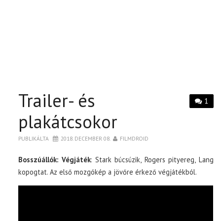
Trailer- és
1
plakátcsokor
PUBLIKÁLTA
2018. DECEMBER 08.
FILMDROID
Bosszúállók: Végjáték
: Stark búcsúzik, Rogers pityereg, Lang
kopogtat. Az első mozgókép a jövőre érkező végjátékból.