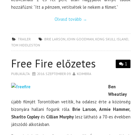
hozzáfűzni: “Itt a pénzem, vetítsétek le nekem a filmet.”
Olvasd tovább
→
TRAILER
BRIE LARSON
,
JOHN GOODMAN
,
KONG SKULL ISLAND
,
TOM HIDDLESTON
Free Fire előzetes
1
PUBLIKÁLTA
2016. SZEPTEMBER 09.
KOIMBRA
Ben
Wheatley
újabb filmjét Torontóban vetítik, ha odalesz érte a közönség
bizonyára hallani fogunk róla.
Brie Larson, Armie Hammer,
Sharlto Copley
és
Cillian Murphy
lesz látható a 70-es években
játszódó alkotásban.