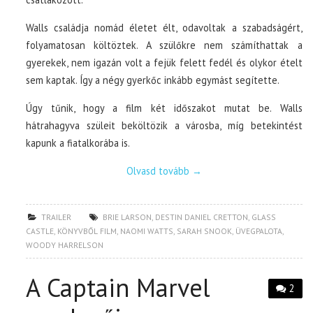
Walls családja nomád életet élt, odavoltak a szabadságért,
folyamatosan költöztek. A szülőkre nem számíthattak a
gyerekek, nem igazán volt a fejük felett fedél és olykor ételt
sem kaptak. Így a négy gyerkőc inkább egymást segítette.
Úgy tűnik, hogy a film két időszakot mutat be. Walls
hátrahagyva szüleit beköltözik a városba, míg betekintést
kapunk a fiatalkorába is.
Olvasd tovább
→
TRAILER
BRIE LARSON
,
DESTIN DANIEL CRETTON
,
GLASS
CASTLE
,
KÖNYVBŐL FILM
,
NAOMI WATTS
,
SARAH SNOOK
,
ÜVEGPALOTA
,
WOODY HARRELSON
A Captain Marvel
2