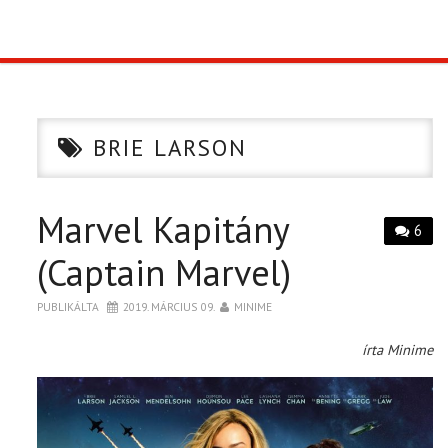
TOP10
KULISSZA
BRIE LARSON
CIKK
Marvel Kapitány
PÓLÓ RENDELÉS
6
(Captain Marvel)
PUBLIKÁLTA
2019. MÁRCIUS 09.
MINIME
írta Minime