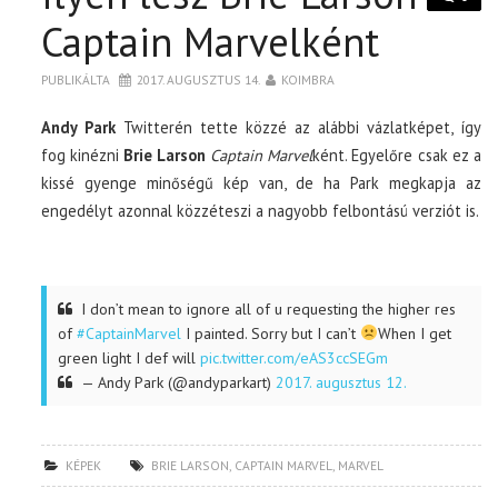
Captain Marvelként
PUBLIKÁLTA
2017. AUGUSZTUS 14.
KOIMBRA
Andy Park
Twitterén tette közzé az alábbi vázlatképet, így
fog kinézni
Brie Larson
Captain Marvel
ként. Egyelőre csak ez a
kissé gyenge minőségű kép van, de ha Park megkapja az
engedélyt azonnal közzéteszi a nagyobb felbontású verziót is.
I don’t mean to ignore all of u requesting the higher res
of
#CaptainMarvel
I painted. Sorry but I can’t
When I get
green light I def will
pic.twitter.com/eAS3ccSEGm
— Andy Park (@andyparkart)
2017. augusztus 12.
KÉPEK
BRIE LARSON
,
CAPTAIN MARVEL
,
MARVEL