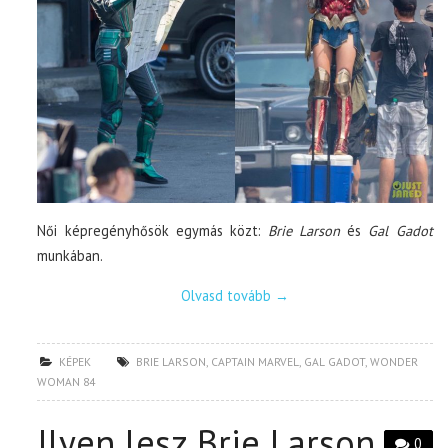
Női képregényhősök egymás közt:
Brie Larson
és
Gal Gadot
munkában.
Olvasd tovább
→
KÉPEK
BRIE LARSON
,
CAPTAIN MARVEL
,
GAL GADOT
,
WONDER
WOMAN 84
Ilyen lesz Brie Larson
0