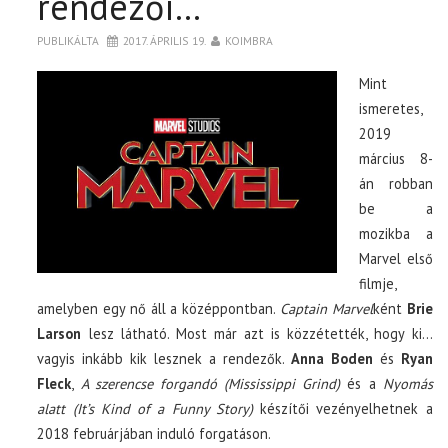
rendezői…
PUBLIKÁLTA
2017. ÁPRILIS 19.
KOIMBRA
Mint
ismeretes,
2019
március 8-
án robban
be a
mozikba a
Marvel első
filmje,
amelyben egy nő áll a középpontban.
Captain Marvel
ként
Brie
Larson
lesz látható. Most már azt is közzétették, hogy ki…
vagyis inkább kik lesznek a rendezők.
Anna Boden
és
Ryan
Fleck
,
A szerencse forgandó (Mississippi Grind)
és a
Nyomás
alatt (It’s Kind of a Funny Story)
készítői vezényelhetnek a
2018 februárjában induló forgatáson.