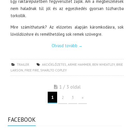
Egy raktárépületben fegyverüzlet zajlik. Ám a megbeszélések
nem haladnak túl jól és az egyezkedés gyorsan tűzharcba
torkollik.
Mire számíthatunk? Az előzetes alapján káromkodásra, sok
lövöldözésre és remélhetőleg sok remek szövegre.
Olvasd tovább
→
TRAILER
AKCIÓELŐZETES
,
ARMIE HAMMER
,
BEN WHEATLEY
,
BRIE
LARSON
,
FREE FIRE
,
SHARLTO COPLEY
1 / 3 oldal
1
2
3
»
FACEBOOK