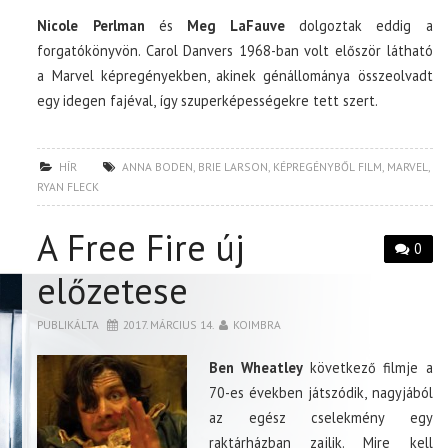
Nicole Perlman
és
Meg LaFauve
dolgoztak eddig a
forgatókönyvön. Carol Danvers 1968-ban volt először látható
a Marvel képregényekben, akinek génállománya összeolvadt
egy idegen fajéval, így szuperképességekre tett szert.
HÍR
ANNA BODEN
,
BRIE LARSON
,
KÉPREGÉNYBŐL FILM
,
MARVEL
,
RYAN FLECK
A Free Fire új
0
előzetese
PUBLIKÁLTA
2017. MÁRCIUS 14.
KOIMBRA
Ben Wheatley
következő filmje a
70-es években játszódik, nagyjából
az egész cselekmény egy
raktárházban zajlik. Mire kell