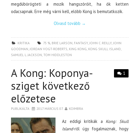
megdübörögteti a mozik hangszóróit, ha ők ketten
odacsapnak. Erre még várni kell, előbb Kong is bemutatkozik.
Olvasd tovább
→
KRITIKA
75 %
,
BRIE LARSON
,
FANTASY
,
JOHN C. REILLY
,
JOHN
GOODMAN
,
JORDAN VOGT-ROBERTS
,
KING KONG
,
KONG SKULL ISLAND
,
SAMUEL L. JACKSON
,
TOM HIDDLESTON
A Kong: Koponya-
1
sziget következő
előzetese
PUBLIKÁLTA
2017. MÁRCIUS 07.
KOIMBRA
Az eddigi kritikák a
Kong: Skull
Island
-ről úgy fogalmaznak, hogy