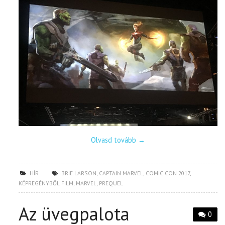
Olvasd tovább
→
HÍR
BRIE LARSON
,
CAPTAIN MARVEL
,
COMIC CON 2017
,
KÉPREGÉNYBŐL FILM
,
MARVEL
,
PREQUEL
Az üvegpalota
0