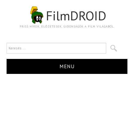
FilmDROID
FRISS HÍREK, ELŐZETESEK, ÚJDONSÁGOK A FILM VILÁGÁBÓL.
MENU
HÍR
TRAILER
KRITIKA
BOXOFFICE