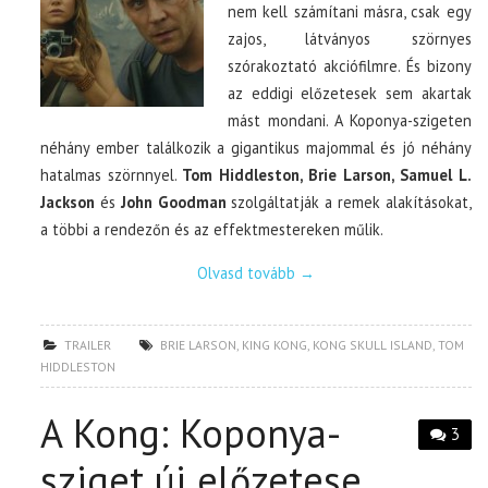
nem kell számítani másra, csak egy
zajos, látványos szörnyes
szórakoztató akciófilmre. És bizony
az eddigi előzetesek sem akartak
mást mondani. A Koponya-szigeten
néhány ember találkozik a gigantikus majommal és jó néhány
hatalmas szörnnyel.
Tom Hiddleston, Brie Larson, Samuel L.
Jackson
és
John Goodman
szolgáltatják a remek alakításokat,
a többi a rendezőn és az effektmestereken műlik.
Olvasd tovább
→
TRAILER
BRIE LARSON
,
KING KONG
,
KONG SKULL ISLAND
,
TOM
HIDDLESTON
A Kong: Koponya-
3
sziget új előzetese