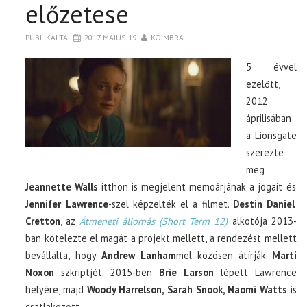
előzetese
PUBLIKÁLTA
2017. MÁJUS 19.
KOIMBRA
5 évvel
ezelőtt,
2012
áprilisában
a Lionsgate
szerezte
meg
Jeannette Walls
itthon is megjelent memoárjának a jogait és
Jennifer Lawrence
-szel képzelték el a filmet.
Destin Daniel
Cretton
, az
Átmeneti állomás (Short Term 12)
alkotója 2013-
ban kötelezte el magát a projekt mellett, a rendezést mellett
bevállalta, hogy
Andrew Lanham
mel közösen átírják
Marti
Noxon
szkriptjét. 2015-ben
Brie Larson
lépett Lawrence
helyére, majd
Woody Harrelson, Sarah Snook, Naomi Watts
is
csatlakozott.