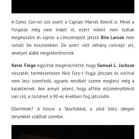
A Comic Con-on szó esett a Captain Marvel filmről is. Mivel a
forgatás még nem indult el, ezért videót nem tudtak
megmutatni és sajnos a címszereplőt játszó
Brie Larson
nem
vonult be kosztümben. De azért volt néhány concept art,
amelyet alább megtekinthettek.
Kevin Feige
egyúttal megerősítette, hogy
Samuel L. Jackson
visszatér, természetesen Nick Fury-t fogja játszani és ezúttal
nem lesz szemfedő, ugyanis mindkét szeme meglesz még a
karakternek. Ami annyit jelent, hogy afféle előzményfilmről
van szó, a történet a 90-es években fog játszódni.
Ellenfelek? A hősnő a Skurllokkal, a zöld bőrű idegen
lényekkel szállhat szembe.