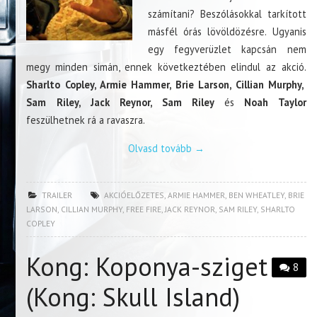
számítani? Beszólásokkal tarkított
másfél órás lövöldözésre. Ugyanis
egy fegyverüzlet kapcsán nem
megy minden simán, ennek következtében elindul az akció.
Sharlto Copley, Armie Hammer, Brie Larson, Cillian Murphy,
Sam Riley, Jack Reynor, Sam Riley
és
Noah Taylor
feszülhetnek rá a ravaszra.
Olvasd tovább
→
TRAILER
AKCIÓELŐZETES
,
ARMIE HAMMER
,
BEN WHEATLEY
,
BRIE
LARSON
,
CILLIAN MURPHY
,
FREE FIRE
,
JACK REYNOR
,
SAM RILEY
,
SHARLTO
COPLEY
Kong: Koponya-sziget
8
(Kong: Skull Island)