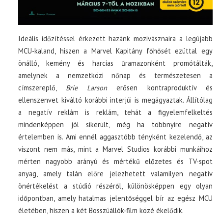
Ideális időzítéssel érkezett hazánk mozivásznaira a legújabb
MCU-kaland, hiszen a Marvel Kapitány főhősét ezúttal egy
önálló, kemény és harcias űramazonként promótálták,
amelynek a nemzetközi nőnap és természetesen a
címszereplő,
Brie Larson
erősen kontraproduktív és
ellenszenvet kiváltó korábbi interjúi is megágyaztak. Állítólag
a negatív reklám is reklám, tehát a figyelemfelkeltés
mindenképpen jól sikerült, még ha többnyire negatív
értelemben is. Ami ennél aggasztóbb tényként kezelendő, az
viszont nem más, mint a Marvel Studios korábbi munkáihoz
mérten nagyobb arányú és mértékű előzetes és TV-spot
anyag, amely talán előre jelezhetett valamilyen negatív
önértékelést a stúdió részéről, különösképpen egy olyan
időpontban, amely hatalmas jelentőséggel bír az egész MCU
életében, hiszen a két Bosszúállók-film közé ékelődik.