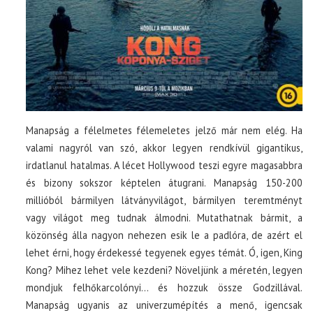
Manapság a félelmetes félemeletes jelző már nem elég. Ha
valami nagyról van szó, akkor legyen rendkívül gigantikus,
irdatlanul hatalmas. A lécet Hollywood teszi egyre magasabbra
és bizony sokszor képtelen átugrani. Manapság 150-200
millióból bármilyen látványvilágot, bármilyen teremtményt
vagy világot meg tudnak álmodni. Mutathatnak bármit, a
közönség álla nagyon nehezen esik le a padlóra, de azért el
lehet érni, hogy érdekessé tegyenek egyes témát. Ó, igen, King
Kong? Mihez lehet vele kezdeni? Növeljünk a méretén, legyen
mondjuk felhőkarcolónyi… és hozzuk össze Godzillával.
Manapság ugyanis az univerzumépítés a menő, igencsak