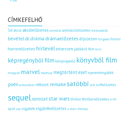
« Júl
CÍMKEFELHŐ
akcióelőzetes
3d
akció
animációelőzetes
bemutatók
animáció
dráma
drámaelőzetes
bevétel
dc
díjszezon
horror
forgatás
hírlevél
intercom
horrorelőzetes
játékból film
kvíz
könyvből film
képregényből film
könyvajánló
marvel
megtörtént eset
nyereményjáték
magyar
mashup
satöbbi
remake
poén
reboot
scifielőzetes
pókember
scifi
sequel
star wars
sorozat
thrillerelőzetes
thriller
tv
tv
vígjátékelőzetes
vígjáték
spot
uip
x men
életrajz