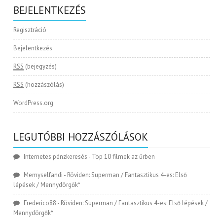
BEJELENTKEZÉS
Regisztráció
Bejelentkezés
RSS
(bejegyzés)
RSS
(hozzászólás)
WordPress.org
LEGUTÓBBI HOZZÁSZÓLÁSOK
Internetes pénzkeresés
-
Top 10 filmek az űrben
Memyselfandi
-
Röviden: Superman / Fantasztikus 4-es: Első
lépések / Mennydörgők*
Frederico88
-
Röviden: Superman / Fantasztikus 4-es: Első lépések /
Mennydörgők*