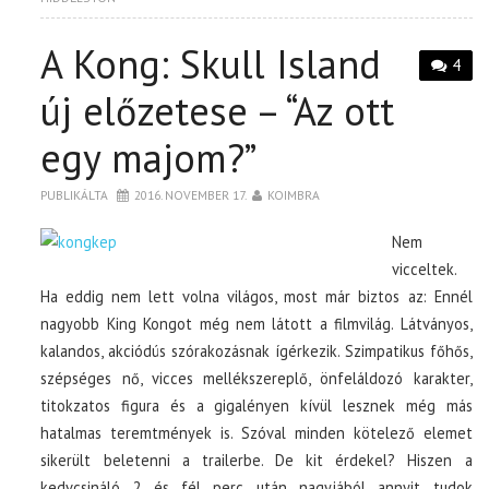
A Kong: Skull Island
4
új előzetese – “Az ott
egy majom?”
PUBLIKÁLTA
2016. NOVEMBER 17.
KOIMBRA
Nem
vicceltek.
Ha eddig nem lett volna világos, most már biztos az: Ennél
nagyobb King Kongot még nem látott a filmvilág. Látványos,
kalandos, akciódús szórakozásnak ígérkezik. Szimpatikus főhős,
szépséges nő, vicces mellékszereplő, önfeláldozó karakter,
titokzatos figura és a gigalényen kívül lesznek még más
hatalmas teremtmények is. Szóval minden kötelező elemet
sikerült beletenni a trailerbe. De kit érdekel? Hiszen a
kedvcsináló 2 és fél perc után nagyjából annyit tudok