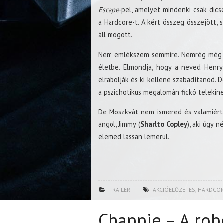
Escape
-pel, amelyet mindenki csak dics
a Hardcore-t. A kért összeg összejött, s
áll mögött.
Nem emlékszem semmire. Nemrég még ha
életbe. Elmondja, hogy a neved Henry
elrabolják és ki kellene szabadítanod. 
a pszichotikus megalomán fickó telekinet
De Moszkvát nem ismered és valamiért m
angol, Jimmy (
Sharlto Copley
), aki úgy n
elemed lassan lemerül.
TRAILER
AKCIÓELŐZETES
,
HARDCO
Chappie – A rob