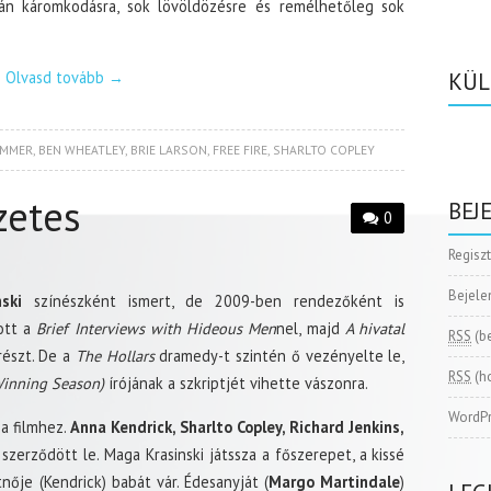
án káromkodásra, sok lövöldözésre és remélhetőleg sok
Olvasd tovább
→
KÜL
AMMER
,
BEN WHEATLEY
,
BRIE LARSON
,
FREE FIRE
,
SHARLTO COPLEY
zetes
BEJ
0
Regisz
Bejele
ski
színészként ismert, de 2009-ben rendezőként is
ott a
Brief Interviews with Hideous Men
nel, majd
A hivatal
RSS
(b
 részt. De a
The Hollars
dramedy-t szintén ő vezényelte le,
RSS
(h
Winning Season)
írójának a szkriptjét vihette vászonra.
WordPr
a filmhez.
Anna Kendrick, Sharlto Copley, Richard Jenkins,
szerződött le. Maga Krasinski játssza a főszerepet, a kissé
tnője (Kendrick) babát vár. Édesanyját (
Margo Martindale
)