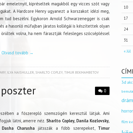
 pár emeletnyit, kipréseltek magukból egy vicces szót vagy
10
lgukat. A Hardcore Henry ugyanezt a korszakot idézi meg,
em tud beszélni. Egykoron Arnold Schwarzenegger is csak
17
s a hasonló műfajban járatos kollégái is készítettek olyan
24
n örültek volna, ha nem fárasztják felesleges szócsépléssel
31
« Júl
Olvasd tovább
→
CÍM
NRY
,
ILYA NAISHULLER
,
SHARLTO COPLEY
,
TIMUR BEKMAMBETOV
3d
akc
 poszter
0
bemuta
drám
horro
észében a főszereplő szemszögén keresztül látjuk. Ami
fogjuk látni, amerre néz.
Sharlto Copley, Danila Kozlovsky,
film
kv
 Dasha Charusha
játsszák a főbb szerepeket,
Timur