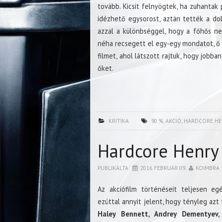
tovább. Kicsit felnyögtek, ha zuhantak
idézhető egysorost, aztán tették a do
azzal a különbséggel, hogy a főhős n
néha recsegett el egy-egy mondatot, ő é
filmet, ahol látszott rajtuk, hogy jobba
őket.
KRITIKA
90 %
,
AKCIÓ
,
HARDCORE HE
Hardcore Henry
PUBLIKÁLTA
2016. FEBRUÁR 09.
KOIMBRA
Az akciófilm történéseit teljesen eg
ezúttal annyit jelent, hogy tényleg azt 
Haley Bennett, Andrey Dementyev,