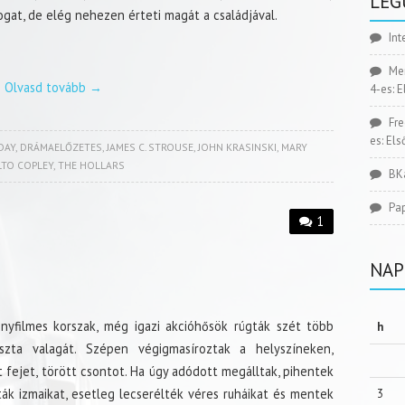
LEG
ogat, de elég nehezen érteti magát a családjával.
Int
Me
Olvasd tovább
→
4-es: 
Fr
es: El
DAY
,
DRÁMAELŐZETES
,
JAMES C. STROUSE
,
JOHN KRASINSKI
,
MARY
TO COPLEY
,
THE HOLLARS
BK
Pa
1
NAP
nyfilmes korszak, még igazi akcióhősök rúgták szét több
h
szta valagát. Szépen végigmasíroztak a helyszíneken,
t fejet, törött csontot. Ha úgy adódott megálltak, pihentek
ták izmaikat, esetleg lecserélték véres ruháikat és mentek
3