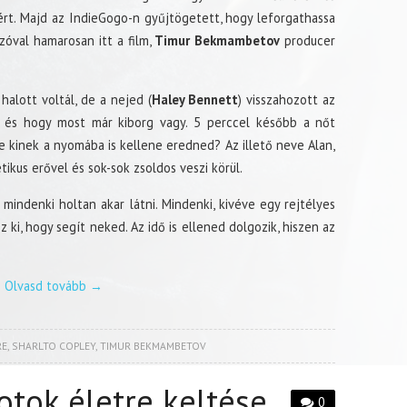
ért. Majd az IndieGogo-n gyűjtögetett, hogy leforgathassa
zóval hamarosan itt a film,
Timur Bekmambetov
producer
lott voltál, de a nejed (
Haley Bennett
) visszahozott az
 és hogy most már kiborg vagy. 5 perccel később a nőt
De kinek a nyomába is kellene eredned? Az illető neve Alan,
ikus erővel és sok-sok zsoldos veszi körül.
indenki holtan akar látni. Mindenki, kivéve egy rejtélyes
éz ki, hogy segít neked. Az idő is ellened dolgozik, hiszen az
Olvasd tovább
→
RE
,
SHARLTO COPLEY
,
TIMUR BEKMAMBETOV
otok életre keltése
0