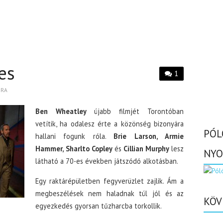
es
1
BRA
Ben Wheatley
újabb filmjét Torontóban
vetítik, ha odalesz érte a közönség bizonyára
PÓL
hallani fogunk róla.
Brie Larson, Armie
Hammer, Sharlto Copley
és
Cillian Murphy
lesz
NYO
látható a 70-es években játszódó alkotásban.
Egy raktárépületben fegyverüzlet zajlik. Ám a
megbeszélések nem haladnak túl jól és az
KÖV
egyezkedés gyorsan tűzharcba torkollik.