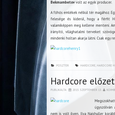
Bekmambetov
volt az egyik producer.
A főhős emlékek nélkül tér magához. Egy 
felesége és kiderül, hogy a férfit 
valamiképpen meg kellene menteni. Am
irányító, világhatalmi terveket szövö
mindenki holtan akarja látni. Csak egy 
POSZTER
HARDCORE
,
HARDCORE H
Hardcore előzet
PUBLIKÁLTA
2015. SZEPTEMBER 13.
KOIM
Megszokhat
úgyszólván 
nem is volt ilyen. Ilya Naishuller kor