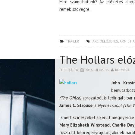
Mire számíthatunk? Az előzetes alapj
remek szövegre.
TRAILER
AKCIÓELŐZETES
,
ARMIE H
The Hollars elő
PUBLIKÁLTA
2016. JÚLIUS 13.
KOIMBRA
John Krasin
bemutatkoz
(The Office)
sorozatból is ledirigált pár
James C. Strouse
, a
Nyerő csapat (The 
Ismert színészeket sikerült megnyernie 
Mary Elizabeth Winstead, Charlie Day
fusztrált képregényrajolót, akinek bará