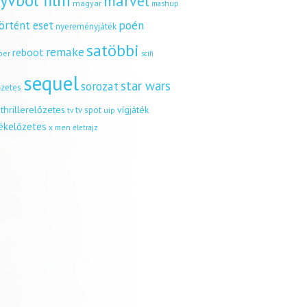
yvből film
marvel
magyar
mashup
örtént eset
poén
nyereményjáték
satöbbi
remake
reboot
ber
scifi
sequel
star wars
sorozat
őzetes
thrillerelőzetes
vígjáték
tv spot
uip
tv
tékelőzetes
x men
életrajz