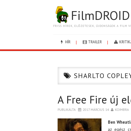
FilmDROID
FRISS HÍREK, ELŐZETESEK, ÚJDONSÁGOK A FILM V
HÍR
TRAILER
KRITIK
SHARLTO COPLE
A Free Fire új e
PUBLIKÁLTA
2017. MÁRCIUS 14.
KOIMBRA
Ben Wheatl
az egész cs