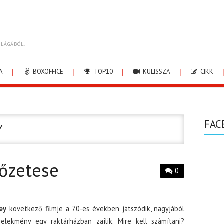
ILÁGÁBÓL.
A
BOXOFFICE
TOP10
KULISSZA
CIKK
FAC
Y
lőzetese
0
ey
következő filmje a 70-es években játszódik, nagyjából
elekmény egy raktárházban zajlik. Mire kell számítani?