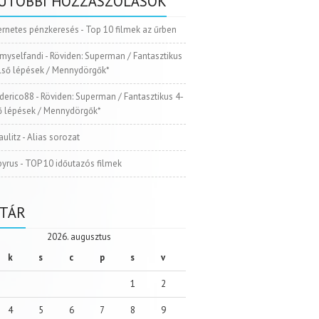
UTÓBBI HOZZÁSZÓLÁSOK
ernetes pénzkeresés
-
Top 10 filmek az űrben
myselfandi
-
Röviden: Superman / Fantasztikus
Első lépések / Mennydörgők*
ederico88
-
Röviden: Superman / Fantasztikus 4-
ső lépések / Mennydörgők*
aulitz
-
Alias sorozat
pyrus
-
TOP 10 időutazós filmek
TÁR
2026. augusztus
k
s
c
p
s
v
1
2
4
5
6
7
8
9