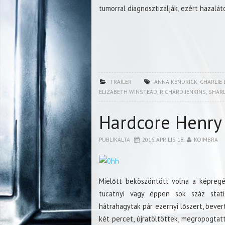
tumorral diagnosztizálják, ezért hazalát
TRAILER
ANNA KENDRICK
,
CHARLIE 
ELIZABETH WINSTEAD
,
RICHARD JENKINS
,
SHARL
Hardcore Henry
PUBLIKÁLTA
2016. ÁPRILIS 18.
KOIMBRA
Mielőtt beköszöntött volna a képregé
tucatnyi vagy éppen sok száz stati
hátrahagytak pár ezernyi lőszert, bever
két percet, újratöltöttek, megropogtat