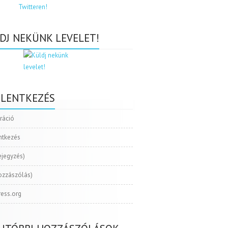
DJ NEKÜNK LEVELET!
ELENTKEZÉS
tráció
ntkezés
ejegyzés)
ozzászólás)
ess.org