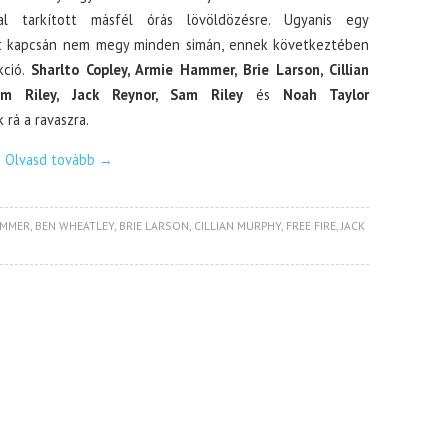
kal tarkított másfél órás lövöldözésre. Ugyanis egy
t kapcsán nem megy minden simán, ennek következtében
kció.
Sharlto Copley, Armie Hammer, Brie Larson, Cillian
m Riley, Jack Reynor, Sam Riley
és
Noah Taylor
 rá a ravaszra.
Olvasd tovább
→
AMMER
,
BEN WHEATLEY
,
BRIE LARSON
,
CILLIAN MURPHY
,
FREE FIRE
,
JACK