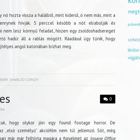
kön
megt
nő hozta vissza a halálból, mint kiderül, ő nem más, mint a
Henrynek hívják. 5 perccel később a nőt elrabolják és
pókem
i nem lesz könnyű feladat, hiszen egy zsoldoshadsereget
gető hadúr áll a rablás mögött. Ráadásul úgy tűnik, hogy
scifiel
rejtélyes angol katonában bízhat meg.
thriller
vígjá
ENRY
,
SHARLTO COPLEY
es
0
BRA
tuk, hogy olykor jön egy found footage horror. De
az „első személyű” akciófilm nem túl jellemző. Sőt, még
ábban már már felhívta magára a figyelmet az
Insane Office