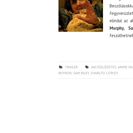
Beszólások
fegyverüzle
elindul az a
Murphy, Sa
feszülhetnek
TRAILER
AKCIÓELŐZETES
,
ARMIE H
REYNOR
,
SAM RILEY
,
SHARLTO COPLEY