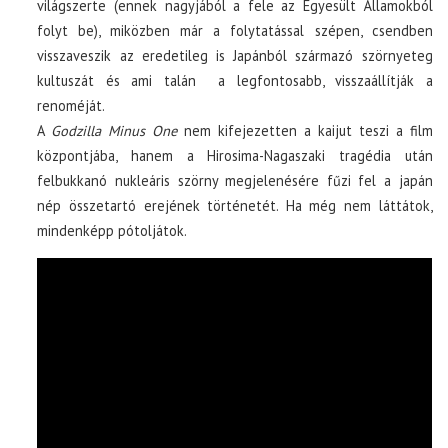
világszerte (ennek nagyjából a fele az Egyesült Államokból
folyt be), miközben már a folytatással szépen, csendben
visszaveszik az eredetileg is Japánból származó szörnyeteg
kultuszát és ami talán a legfontosabb, visszaállítják a
renoméját.
A
Godzilla Minus One
nem kifejezetten a kaijut teszi a film
központjába, hanem a Hirosima-Nagaszaki tragédia után
felbukkanó nukleáris szörny megjelenésére fűzi fel a japán
nép összetartó erejének történetét. Ha még nem láttátok,
mindenképp pótoljátok.