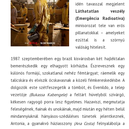
idén tavasszal megjelent
Láthatatlan veszély
(Emergência Radioativa)
minisorozat tele van erős
pillanatokkal – amelyeket
ezúttal is a szörnyű
valóság hitelesít.
1987. szeptemberében egy brazil kisvárosban két hajléktalan
bemerészkedik egy elhagyott kórházba. Észrevesznek egy
különös formájú, szokatlanul nehéz fémtárgyat; ráemelik egy
talicskára és elviszik ócskavasnak a közeli fémkereskedésbe. A
dolgozók este szétfeszegetik a tömböt, és Evenildo, a telep
vezetője
(Bukassa Kabengele)
a feltárt hüvelyből szivárgó,
kékesen ragyogó porra lesz figyelmes. Hazaviszi, megmutatja
feleségének, fiainak és unokáinak, majd miután egy héten belül
mindannyiuknál hányásos-szédüléses tünetek jelentkeznek,
Antonia, a gyanakvó háziasszony
(Ana Costa)
felnyalábolja a