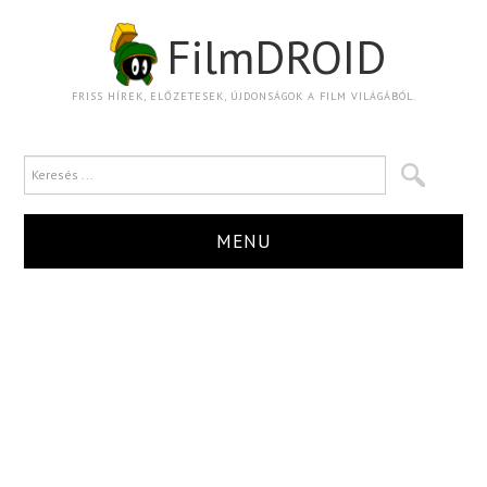
FilmDROID
FRISS HÍREK, ELŐZETESEK, ÚJDONSÁGOK A FILM VILÁGÁBÓL.
MENU
HÍR
TRAILER
KRITIKA
BOXOFFICE