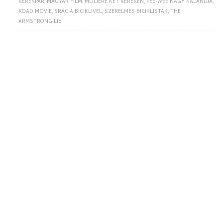
KERÉKPÁR
,
MAGYAR FILM
,
MOLIERE KÉT KERÉKEN
,
PEE-WEE NAGY KALANDJA
,
ROAD MOVIE
,
SRÁC A BICIKLIVEL
,
SZERELMES BICIKLISTÁK
,
THE
ARMSTRONG LIE