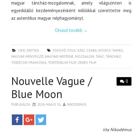
magyar táncház-mozgalomnak, amely világszinten is
egyedülálló kezdeményezésként milliókkal szerettette meg
az autentikus magyar néphagyományt.
Olvasd tovább
→
CIKK
,
KRITIKA
ESKÜVŐ
,
FOLK
,
KÁEL CSABA
,
KOVÁCS TAMÁS
,
MAGYAR MENYEGZŐ
,
MAGYAR NÉPZENE
,
MOZGALOM
,
TÁNC
,
TÁNCHÁZ
,
TÖRŐCSIK FRANCISKA
,
TÖRTÉNELMI FILM
,
ZENÉS FILM
Nouvelle Vague /
0
Blue Moon
PUBLIKÁLTA
2026. MÁJUS 31.
NIKODEMUS
írta Nikodémus