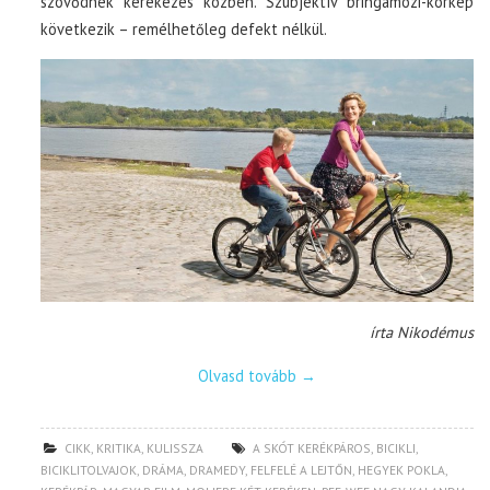
szövődnek kerekezés közben. Szubjektív bringamozi-körkép
következik – remélhetőleg defekt nélkül.
írta Nikodémus
Olvasd tovább
→
CIKK
,
KRITIKA
,
KULISSZA
A SKÓT KERÉKPÁROS
,
BICIKLI
,
BICIKLITOLVAJOK
,
DRÁMA
,
DRAMEDY
,
FELFELÉ A LEJTŐN
,
HEGYEK POKLA
,