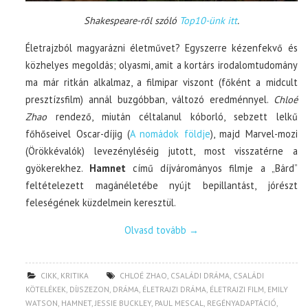
Shakespeare-ről szóló
Top10-ünk itt
.
Életrajzból magyarázni életművet? Egyszerre kézenfekvő és
közhelyes megoldás; olyasmi, amit a kortárs irodalomtudomány
ma már ritkán alkalmaz, a filmipar viszont (főként a midcult
presztízsfilm) annál buzgóbban, változó eredménnyel.
Chloé
Zhao
rendező, miután céltalanul kóborló, sebzett lelkű
főhőseivel Oscar-díjig (
A nomádok földje
), majd Marvel-mozi
(Örökkévalók) levezényléséig jutott, most visszatérne a
gyökerekhez.
Hamnet
című díjvárományos filmje a „Bárd”
feltételezett magánéletébe nyújt bepillantást, jórészt
feleségének küzdelmein keresztül.
Olvasd tovább
→
CIKK
,
KRITIKA
CHLOÉ ZHAO
,
CSALÁDI DRÁMA
,
CSALÁDI
KÖTELÉKEK
,
DÍJSZEZON
,
DRÁMA
,
ÉLETRAJZI DRÁMA
,
ÉLETRAJZI FILM
,
EMILY
WATSON
,
HAMNET
,
JESSIE BUCKLEY
,
PAUL MESCAL
,
REGÉNYADAPTÁCIÓ
,