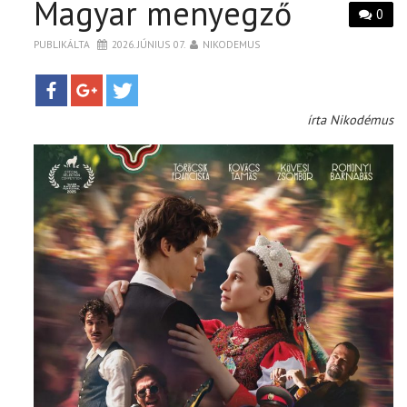
Magyar menyegző
0
PUBLIKÁLTA
2026. JÚNIUS 07.
NIKODEMUS
írta Nikodémus