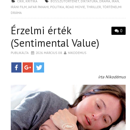
CIKK
,
KRITIKA
BOSSZÚTÖRTÉNET
,
DIKTATÚRA
,
DRÁMA
,
IRÁN
,
IRÁNI FILM
,
JAFAR PANAHI
,
POLITIKA
,
ROAD MOVIE
,
THRILLER
,
TÖRTÉNELMI
DRÁMA
Érzelmi érték
0
(Sentimental Value)
PUBLIKÁLTA
2026. MÁRCIUS 08.
NIKODEMUS
írta Nikodémus