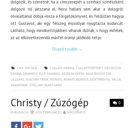
dolgozik, és szeretné, ha a címszerepét a színházi színészként
dolgozó nő játszaná el. Nora hallani sem akar a dologról:
olvasatlanul dobja vissza a forgatókönyvet, és feldúltan hagyja
ott Gustavot, aki egy félszeg mosollyal nyugtázza kudarcát.
Látható, hogy mindkettőjükben viharok dúlnak, s hogy mifélék,
az az elkövetkezendő másfél órányi játékidő tétje.
Olvasd tovább
→
CIKK
,
KRITIKA
CSALÁDI DRÁMA
,
CSALÁDTÖRTÉNET
,
DÍJSZEZON
,
DRÁMA
,
DRAMEDY
,
ELLE FANNING
,
ÉRZELMI ÉRTÉK
,
INGA IBSDOTTER
LILLEAAS
,
JOACHIM TRIER
,
NORVÉG
,
RENATE REINSVE
,
SENTIMENTAL VALUE
,
SKANDINÁV
,
STELLAN SKARSGARD
Christy / Zúzógép
0
PUBLIKÁLTA
2026. FEBRUÁR 22.
NIKODEMUS