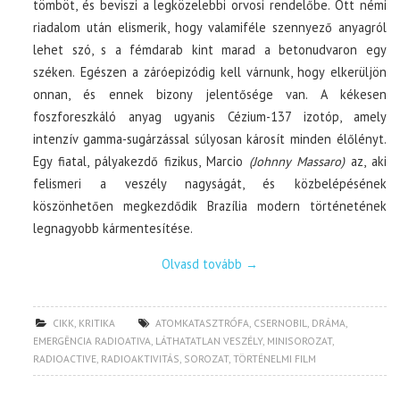
tömböt, és beviszi a legközelebbi orvosi rendelőbe. Ott némi
riadalom után elismerik, hogy valamiféle szennyező anyagról
lehet szó, s a fémdarab kint marad a betonudvaron egy
széken. Egészen a záróepizódig kell várnunk, hogy elkerüljön
onnan, és ennek bizony jelentősége van. A kékesen
foszforeszkáló anyag ugyanis Cézium-137 izotóp, amely
intenzív gamma-sugárzással súlyosan károsít minden élőlényt.
Egy fiatal, pályakezdő fizikus, Marcio
(Johnny Massaro)
az, aki
felismeri a veszély nagyságát, és közbelépésének
köszönhetően megkezdődik Brazília modern történetének
legnagyobb kármentesítése.
Olvasd tovább
→
CIKK
,
KRITIKA
ATOMKATASZTRÓFA
,
CSERNOBIL
,
DRÁMA
,
EMERGÊNCIA RADIOATIVA
,
LÁTHATATLAN VESZÉLY
,
MINISOROZAT
,
RADIOACTIVE
,
RADIOAKTIVITÁS
,
SOROZAT
,
TÖRTÉNELMI FILM