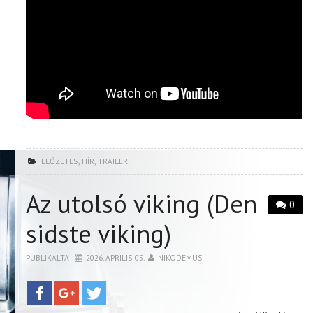
ELŐZETES
,
HÍR
,
TRAILER
Az utolsó viking (Den
0
sidste viking)
PUBLIKÁLTA
2026. ÁPRILIS 05.
NIKODEMUS