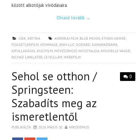
között alkotójuk vívódásaira.
Olvasd tovább
→
CIKK
,
KRITIKA
AMERIKAI FILM
,
BLUE MOON
,
ETHAN HAWKE
,
FÜGGETLENFILM
,
HOMMAGE
,
JEAN-LUC GODARD
,
KAMARADRÁMA
,
KIFULLADÁSIG
,
KULTFILM
,
MŰVÉSZMOZI
,
NOSZTALGIA
,
NOUVELLE VAGUE
,
RICHAD LINKLATER
,
ÚJ HULLÁM
,
WERKFILM
Sehol se otthon /
0
Springsteen:
Szabadíts meg az
ismeretlentől
PUBLIKÁLTA
2026. MÁJUS 10.
NIKODEMUS