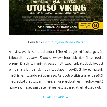
A rendező
előző filmjéről itt olvashatsz
.
Annyi szavunk van a bolondra: féleszű, bugris, ütődött, golyós,
tébolyult…
Anders Thomas Jensen
legújabb filmjéhez pedig
bizony jó sok szinonimát össze kell szednünk (többek között
ehhez a cikkhez is), hogy legalább nagyjából körülírhassuk,
miről is van tulajdonképpen szó.
Az utolsó viking
a rendezőtől
megszokott stílusban, merész kanyarokkal és meghökkentő
humorral mesél saját személyes valóságaink átjárhatóságáról.
Olvasd tovább
→