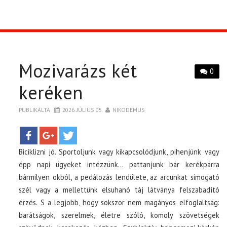
TOP10
KULISSZA
Mozivarázs két
0
CIKK
keréken
PÓLÓ RENDELÉS
PUBLIKÁLTA
2026. JÚLIUS 05.
NIKODEMUS
Biciklizni jó. Sportoljunk vagy kikapcsolódjunk, pihenjünk vagy
épp napi ügyeket intézzünk… pattanjunk bár kerékpárra
bármilyen okból, a pedálozás lendülete, az arcunkat simogató
szél vagy a mellettünk elsuhanó táj látványa felszabadító
érzés. S a legjobb, hogy sokszor nem magányos elfoglaltság:
barátságok, szerelmek, életre szóló, komoly szövetségek