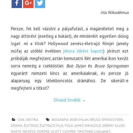
írta Nikodémus
Persze, fel kell vázolni a pályafutást, a magánéletet meg a
nagy áttörést (esetleg a bukást), de mindenkit egyetlen dolog
izgat: mi a titok? Hollywood zenész-életrajzi filmjei (amely
műfaj az utóbbi években
jókora lökést kapott
) jórészt ezt
próbálják megfejteni, aztán bemutatni. Két amerikai ikon került
sorra nemrég a csekklistán:
Bob Dylan
és
Bruce Springsteen
egyaránt nemzeti kincs az amerikaiaknak, és persze jó
alapanyag egy lélekboncolós drámához. De sikerült-e
megfejteni a titkot?
Olvasd tovább
→
CIKK
,
KRITIKA
BIOGRÁFIA
,
BOB DYLAN
,
BRUCE SPRINGSTEEN
,
DRÁMA
,
ÉLETRAJZ
,
ÉLETRAJZI FILM
,
FOLK
,
JAMES MANGOLD
,
JEREMY ALLEN
WHITE
,
MŰVÉSZ
,
PORTRÉ
,
SCOTT COOPER
,
TIMOTHEE CHALAMET
,