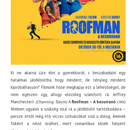
Ki ne akarná újra élni a gyerekkorát, s beszabadulni egy
hatalmas játékboltba, hogy mindent, de tényleg mindent
kipróbálhasson? Filmünk hőse megkapja ezt a lehetőséget, de
nem egészen úgy, ahogy előzőleg számított rá. Jeffrey
Manchestert
(Channing Tatum)
A
Roofman – A besurranó
című
filmben ugyanis a szükség viszi rá a játékbolti tartózkodásra –
persze ettől még irtó vicces szituációkat szül a dolog. Aminek
főként a néző örülhet, mert romantikus klisék helyett