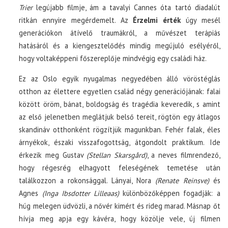
Trier
legújabb filmje, ám a tavalyi Cannes óta tartó diadalút
ritkán ennyire megérdemelt. Az
Érzelmi érték
úgy mesél
generációkon átívelő traumákról, a művészet terápiás
hatásáról és a kiengesztelődés mindig megújuló esélyéről,
hogy voltaképpeni főszereplője mindvégig egy családi ház.
Ez az Oslo egyik nyugalmas negyedében álló vöröstéglás
otthon az élettere egyetlen család négy generációjának: falai
között öröm, bánat, boldogság és tragédia keveredik, s amint
az első jelenetben meglátjuk belső tereit, rögtön egy átlagos
skandináv otthonként rögzítjük magunkban. Fehér falak, éles
árnyékok, északi visszafogottság, átgondolt praktikum. Ide
érkezik meg Gustav
(Stellan Skarsgård)
, a neves filmrendező,
hogy régesrég elhagyott feleségének temetése után
találkozzon a rokonsággal. Lányai, Nora
(Renate Reinsve)
és
Agnes
(Inga Ibsdotter Lilleaas)
különbözőképpen fogadják: a
húg melegen üdvözli, a nővér kimért és rideg marad. Másnap őt
hívja meg apja egy kávéra, hogy közölje vele, új filmen