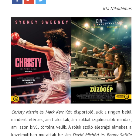
írta Nikodémus
Christy Martin
és
Mark Kerr
. Két élsportoló, akik a ringen belül
mindent elértek, amit akartak, ám sokkal izgalmasabb mindaz,
ami azon kívül történt velük. A róluk szóló életrajzi filmeket a
közelmúltban mutatták be, ám
David Mich
ô
d
és
Benny Safdie