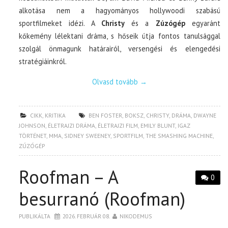
alkotása nem a hagyományos hollywoodi szabású
sportfilmeket idézi. A
Christy
és a
Zúzógép
egyaránt
kőkemény lélektani dráma, s hőseik útja fontos tanulsággal
szolgál önmagunk határairól, versengési és elengedési
stratégiáinkról.
Olvasd tovább
→
CIKK
,
KRITIKA
BEN FOSTER
,
BOKSZ
,
CHRISTY
,
DRÁMA
,
DWAYNE
JOHNSON
,
ÉLETRAJZI DRÁMA
,
ÉLETRAJZI FILM
,
EMILY BLUNT
,
IGAZ
TÖRTÉNET
,
MMA
,
SIDNEY SWEENEY
,
SPORTFILM
,
THE SMASHING MACHINE
,
ZÚZÓGÉP
Roofman – A
0
besurranó (Roofman)
PUBLIKÁLTA
2026. FEBRUÁR 08.
NIKODEMUS