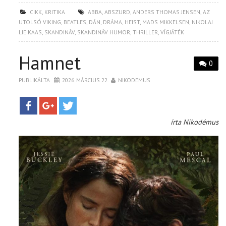
CIKK
,
KRITIKA
ABBA
,
ABSZURD
,
ANDERS THOMAS JENSEN
,
AZ
UTOLSÓ VIKING
,
BEATLES
,
DÁN
,
DRÁMA
,
HEIST
,
MADS MIKKELSEN
,
NIKOLAJ
LIE KAAS
,
SKANDINÁV
,
SKANDINÁV HUMOR
,
THRILLER
,
VÍGJÁTÉK
Hamnet
0
PUBLIKÁLTA
2026. MÁRCIUS 22.
NIKODEMUS
írta Nikodémus