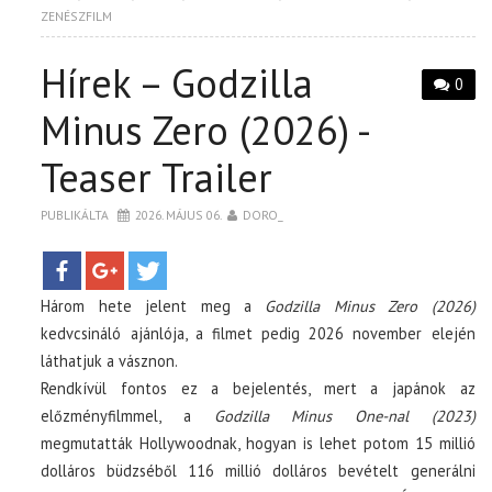
ZENÉSZFILM
Hírek – Godzilla
0
Minus Zero (2026) -
Teaser Trailer
PUBLIKÁLTA
2026. MÁJUS 06.
DORO_
Három hete jelent meg a
Godzilla Minus Zero (2026)
kedvcsináló ajánlója, a filmet pedig 2026 november elején
láthatjuk a vásznon.
Rendkívül fontos ez a bejelentés, mert a japánok az
előzményfilmmel, a
Godzilla Minus One-nal (2023)
megmutatták Hollywoodnak, hogyan is lehet potom 15 millió
dolláros büdzséből 116 millió dolláros bevételt generálni