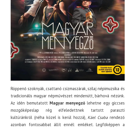
Röppenő szoknyák, csattanó csizmaszárak, szilaj népimuzsika és
tradicionális magyar népművészet mindenütt, bárhová nézünk.
Az idén bemutatott
Magyar menyegző
lehetne egy giccses
mozgóképeslap rég elfeledettnek tartott paraszti
kultúránkról (néha közel is kerül hozzá),
Káel Csaba
rendező
azonban fontosabbat állít ennél: emléket. Legfőképpen a