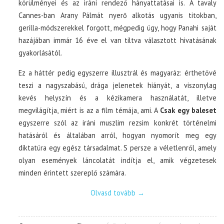
körülményei és az iráni rendező hányattatásai is. A tavaly
Cannes-ban Arany Pálmát nyerő alkotás ugyanis titokban,
gerilla-módszerekkel forgott, mégpedig úgy, hogy Panahi saját
hazájában immár 16 éve el van tiltva választott hivatásának
gyakorlásától.
Ez a háttér pedig egyszerre illusztrál és magyaráz: érthetővé
teszi a nagyszabású, drága jelenetek hiányát, a viszonylag
kevés helyszín és a kézikamera használatát, illetve
megvilágítja, miért is az a film témája, ami. A
Csak egy baleset
egyszerre szól az iráni muszlim rezsim konkrét történelmi
hatásáról és általában arról, hogyan nyomorít meg egy
diktatúra egy egész társadalmat. S persze a véletlenről, amely
olyan események láncolatát indítja el, amik végzetesek
minden érintett szereplő számára.
Olvasd tovább
→