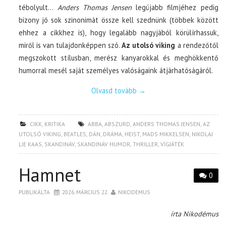
tébolyult…
Anders Thomas Jensen
legújabb filmjéhez pedig
bizony jó sok szinonimát össze kell szednünk (többek között
ehhez a cikkhez is), hogy legalább nagyjából körülírhassuk,
miről is van tulajdonképpen szó.
Az utolsó viking
a rendezőtől
megszokott stílusban, merész kanyarokkal és meghökkentő
humorral mesél saját személyes valóságaink átjárhatóságáról.
Olvasd tovább
→
CIKK
,
KRITIKA
ABBA
,
ABSZURD
,
ANDERS THOMAS JENSEN
,
AZ
UTOLSÓ VIKING
,
BEATLES
,
DÁN
,
DRÁMA
,
HEIST
,
MADS MIKKELSEN
,
NIKOLAJ
LIE KAAS
,
SKANDINÁV
,
SKANDINÁV HUMOR
,
THRILLER
,
VÍGJÁTÉK
Hamnet
0
PUBLIKÁLTA
2026. MÁRCIUS 22.
NIKODEMUS
írta Nikodémus