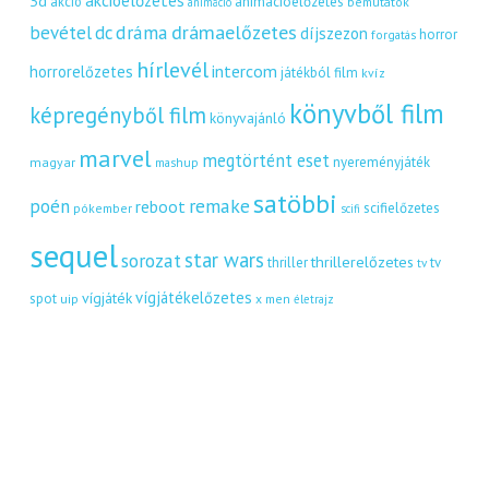
akcióelőzetes
3d
akció
animációelőzetes
bemutatók
animáció
dráma
drámaelőzetes
bevétel
dc
díjszezon
horror
forgatás
hírlevél
intercom
horrorelőzetes
játékból film
kvíz
könyvből film
képregényből film
könyvajánló
marvel
megtörtént eset
nyereményjáték
magyar
mashup
satöbbi
remake
poén
reboot
scifielőzetes
pókember
scifi
sequel
star wars
sorozat
thrillerelőzetes
thriller
tv
tv
vígjátékelőzetes
vígjáték
spot
uip
x men
életrajz