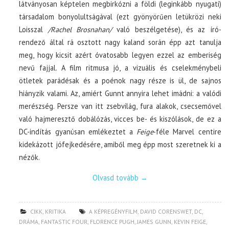
látványosan képtelen megbirkózni a földi (leginkább nyugati)
társadalom bonyolultságával (ezt gyönyörűen letükrözi neki
Loisszal
/Rachel Brosnahan/
való beszélgetése), és az író-
rendező által rá osztott nagy kaland során épp azt tanulja
meg, hogy kicsit azért óvatosabb legyen ezzel az emberiség
nevű fajjal. A film ritmusa jó, a vizuális és cselekménybeli
ötletek parádésak és a poénok nagy része is ül, de sajnos
hiányzik valami. Az, amiért Gunnt annyira lehet imádni: a valódi
merészség. Persze van itt zsebvilág, fura alakok, csecsemővel
való hajmeresztő dobálózás, vicces be- és kiszólások, de ez a
DC-indítás gyanúsan emlékeztet a
Feige
-féle Marvel centire
kidekázott jófejkedésére, amiből meg épp most szeretnek ki a
nézők.
Olvasd tovább
→
CIKK
,
KRITIKA
A KÉPREGÉNYFILM
,
DAVID CORENSWET
,
DC
,
DRÁMA
,
FANTASTIC FOUR
,
FLORENCE PUGH
,
JAMES GUNN
,
KEVIN FEIGE
,