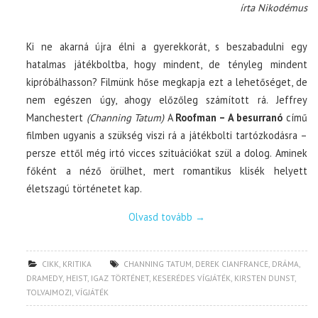
írta Nikodémus
Ki ne akarná újra élni a gyerekkorát, s beszabadulni egy
hatalmas játékboltba, hogy mindent, de tényleg mindent
kipróbálhasson? Filmünk hőse megkapja ezt a lehetőséget, de
nem egészen úgy, ahogy előzőleg számított rá. Jeffrey
Manchestert
(Channing Tatum)
A
Roofman – A besurranó
című
filmben ugyanis a szükség viszi rá a játékbolti tartózkodásra –
persze ettől még irtó vicces szituációkat szül a dolog. Aminek
főként a néző örülhet, mert romantikus klisék helyett
életszagú történetet kap.
Olvasd tovább
→
CIKK
,
KRITIKA
CHANNING TATUM
,
DEREK CIANFRANCE
,
DRÁMA
,
DRAMEDY
,
HEIST
,
IGAZ TÖRTÉNET
,
KESERÉDES VÍGJÁTÉK
,
KIRSTEN DUNST
,
TOLVAJMOZI
,
VÍGJÁTÉK