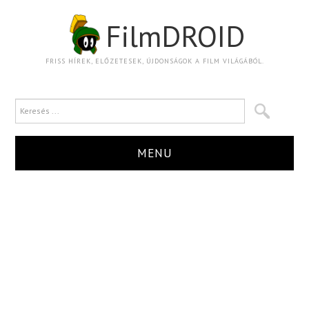
FilmDROID
FRISS HÍREK, ELŐZETESEK, ÚJDONSÁGOK A FILM VILÁGÁBÓL.
MENU
HÍR
TRAILER
KRITIKA
BOXOFFICE