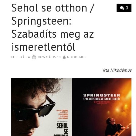
Sehol se otthon /
0
Springsteen:
Szabadíts meg az
ismeretlentől
PUBLIKÁLTA
2026. MÁJUS 10.
NIKODEMUS
írta Nikodémus