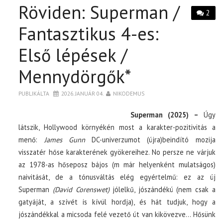
Röviden: Superman /
2
Fantasztikus 4-es:
Első lépések /
Mennydörgők*
PUBLIKÁLTA
2026. JANUÁR 04.
NIKODEMUS
Superman (2025)
–
Úgy
látszik, Hollywood környékén most a karakter-pozitivitás a
menő:
James Gunn
DC-univerzumot (újra)beindító mozija
visszatér hőse karakterének gyökereihez. No persze ne várjuk
az 1978-as hőseposz bájos (m már helyenként mulatságos)
naivitását, de a tónusváltás elég egyértelmű: ez az új
Superman
(David Corenswet)
jólelkű, jószándékú (nem csak a
gatyáját, a szívét is kívül hordja), és hát tudjuk, hogy a
jószándékkal a micsoda felé vezető út van kikövezve… Hősünk