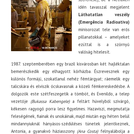
idén tavasszal megjelent
Láthatatlan veszély
(Emergência Radioativa)
minisorozat tele van erős
pillanatokkal – amelyeket
ezúttal is a szörnyű
valóság hitelesít.
1987. szeptemberében egy brazil kisvárosban két hajléktalan
bemerészkedik egy elhagyott kórházba. Észrevesznek egy
különös formájú, szokatlanul nehéz fémtárgyat; ráemelik egy
talicskára és elviszik ócskavasnak a közeli fémkereskedésbe. A
dolgozók este szétfeszegetik a tömböt, és Evenildo, a telep
vezetője
(Bukassa Kabengele)
a feltárt hüvelyből szivárgó,
kékesen ragyogó porra lesz figyelmes. Hazaviszi, megmutatja
feleségének, fiainak és unokáinak, majd miután egy héten belül
mindannyiuknál hányásos-szédüléses tünetek jelentkeznek,
Antonia, a gyanakvó háziasszony
(Ana Costa)
felnyalábolja a