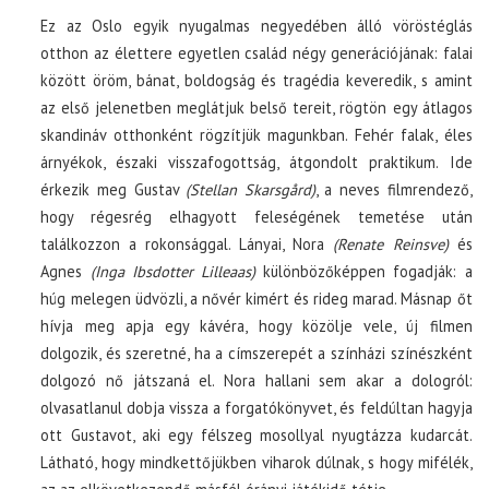
Ez az Oslo egyik nyugalmas negyedében álló vöröstéglás
otthon az élettere egyetlen család négy generációjának: falai
között öröm, bánat, boldogság és tragédia keveredik, s amint
az első jelenetben meglátjuk belső tereit, rögtön egy átlagos
skandináv otthonként rögzítjük magunkban. Fehér falak, éles
árnyékok, északi visszafogottság, átgondolt praktikum. Ide
érkezik meg Gustav
(Stellan Skarsgård)
, a neves filmrendező,
hogy régesrég elhagyott feleségének temetése után
találkozzon a rokonsággal. Lányai, Nora
(Renate Reinsve)
és
Agnes
(Inga Ibsdotter Lilleaas)
különbözőképpen fogadják: a
húg melegen üdvözli, a nővér kimért és rideg marad. Másnap őt
hívja meg apja egy kávéra, hogy közölje vele, új filmen
dolgozik, és szeretné, ha a címszerepét a színházi színészként
dolgozó nő játszaná el. Nora hallani sem akar a dologról:
olvasatlanul dobja vissza a forgatókönyvet, és feldúltan hagyja
ott Gustavot, aki egy félszeg mosollyal nyugtázza kudarcát.
Látható, hogy mindkettőjükben viharok dúlnak, s hogy mifélék,