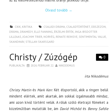
az az elkövetkezendő másfél órányi játékidő tétje.
Olvasd tovább
→
CIKK
,
KRITIKA
CSALÁDI DRÁMA
,
CSALÁDTÖRTÉNET
,
DÍJSZEZON
,
DRÁMA
,
DRAMEDY
,
ELLE FANNING
,
ÉRZELMI ÉRTÉK
,
INGA IBSDOTTER
LILLEAAS
,
JOACHIM TRIER
,
NORVÉG
,
RENATE REINSVE
,
SENTIMENTAL VALUE
,
SKANDINÁV
,
STELLAN SKARSGARD
Christy / Zúzógép
0
PUBLIKÁLTA
2026. FEBRUÁR 22.
NIKODEMUS
írta Nikodémus
Christy Martin
és
Mark Kerr
. Két élsportoló, akik a ringen belül
mindent elértek, amit akartak, ám sokkal izgalmasabb mindaz,
ami azon kívül történt velük. A róluk szóló életrajzi filmeket a
közelmúltban mutatták be, ám
David Mich
ô
d
és
Benny Safdie