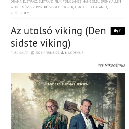
DRÁMA
,
ÉLETRAJZ
,
ÉLETRAJZI FILM
,
FOLK
,
JAMES MANGOLD
,
JEREMY ALLEN
WHITE
,
MŰVÉSZ
,
PORTRÉ
,
SCOTT COOPER
,
TIMOTHEE CHALAMET
,
ZENÉSZFILM
Az utolsó viking (Den
0
sidste viking)
PUBLIKÁLTA
2026. ÁPRILIS 05.
NIKODEMUS
írta Nikodémus