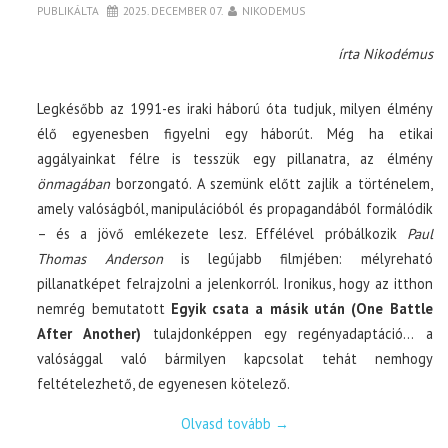
PUBLIKÁLTA
2025. DECEMBER 07.
NIKODEMUS
írta Nikodémus
Legkésőbb az 1991-es iraki háború óta tudjuk, milyen élmény
élő egyenesben figyelni egy háborút. Még ha etikai
aggályainkat félre is tesszük egy pillanatra, az élmény
önmagában
borzongató. A szemünk előtt zajlik a történelem,
amely valóságból, manipulációból és propagandából formálódik
– és a jövő emlékezete lesz. Effélével próbálkozik
Paul
Thomas Anderson
is legújabb filmjében: mélyreható
pillanatképet felrajzolni a jelenkorról. Ironikus, hogy az itthon
nemrég bemutatott
Egyik csata a másik után (One Battle
After Another)
tulajdonképpen egy regényadaptáció… a
valósággal való bármilyen kapcsolat tehát nemhogy
feltételezhető, de egyenesen kötelező.
Olvasd tovább
→