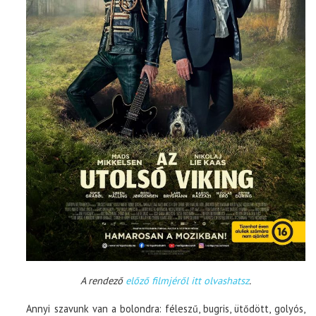
A rendező
előző filmjéről itt olvashatsz
.
Annyi szavunk van a bolondra: féleszű, bugris, ütődött, golyós,