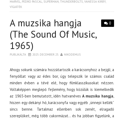
MARVEL
,
PEDRO PASCAL
,
SUPERMAN
,
THUNDERBOLTS
,
VANESSA KIRBY
,
VÍGJÁTÉK
A muzsika hangja
0
(The Sound Of Music,
1965)
PUBLIKÁLTA
2025. DECEMBER 25.
NIKODEMUS
Ahogy sokunk számára hozzátartozik a karácsonyhoz a bejgli, a
fenyőillat vagy az édes bor, úgy telepszik le számos család
minden évben a tévé elé, hogy filmklasszikusokat nézzen.
Voltaképpen meglepő fejlemény, hogy közülük is kiemelkedik
az 1965-ben bemutatott, idén hatvanéves
A muzsika hangja
,
hiszen egy dekányi hó, karácsonyfa vagy egyéb „ünnepi kellék”
sincs benne. Tartalmaz ellenben sok zenét, elragadó
szereplőket, még több cukormázat… és ha jobban figyelünk, a