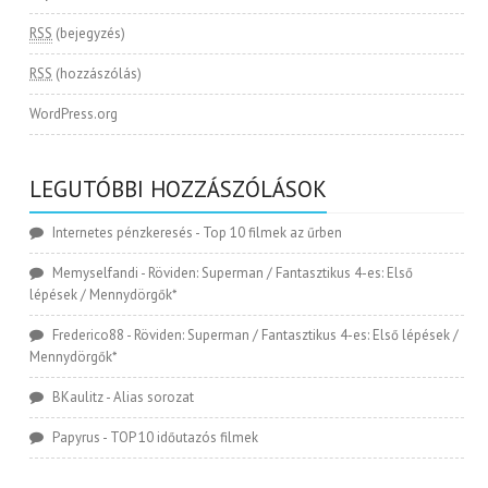
RSS
(bejegyzés)
RSS
(hozzászólás)
WordPress.org
LEGUTÓBBI HOZZÁSZÓLÁSOK
Internetes pénzkeresés
-
Top 10 filmek az űrben
Memyselfandi
-
Röviden: Superman / Fantasztikus 4-es: Első
lépések / Mennydörgők*
Frederico88
-
Röviden: Superman / Fantasztikus 4-es: Első lépések /
Mennydörgők*
BKaulitz
-
Alias sorozat
Papyrus
-
TOP 10 időutazós filmek