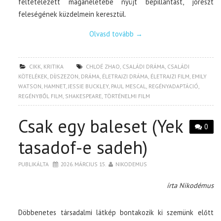
feltételezett magánéletébe nyújt bepillantást, jórészt
feleségének küzdelmein keresztül.
Olvasd tovább
→
CIKK
,
KRITIKA
CHLOÉ ZHAO
,
CSALÁDI DRÁMA
,
CSALÁDI
KÖTELÉKEK
,
DÍJSZEZON
,
DRÁMA
,
ÉLETRAJZI DRÁMA
,
ÉLETRAJZI FILM
,
EMILY
WATSON
,
HAMNET
,
JESSIE BUCKLEY
,
PAUL MESCAL
,
REGÉNYADAPTÁCIÓ
,
REGÉNYBŐL FILM
,
SHAKESPEARE
,
TÖRTÉNELMI FILM
Csak egy baleset (Yek
0
tasadof-e sadeh)
PUBLIKÁLTA
2026. MÁRCIUS 15.
NIKODEMUS
írta Nikodémus
Döbbenetes társadalmi látkép bontakozik ki szemünk előtt