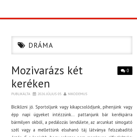
TOP10
KULISSZA
DRÁMA
CIKK
Mozivarázs két
PÓLÓ RENDELÉS
0
keréken
PUBLIKÁLTA
2026. JÚLIUS 05.
NIKODEMUS
Biciklizni jó. Sportoljunk vagy kikapcsolódjunk, pihenjünk vagy
épp napi ügyeket intézzünk… pattanjunk bár kerékpárra
bármilyen okból, a pedálozás lendülete, az arcunkat simogató
szél vagy a mellettünk elsuhanó táj látványa felszabadító