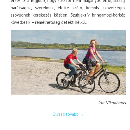
érzés. S a legjobb, hogy sokszor nem magányos elfoglaltság:
barátságok, szerelmek, életre szóló, komoly szövetségek
szövődnek kerekezés közben. Szubjektív bringamozi-körkép
következik – remélhetőleg defekt nélkül.
írta Nikodémus
Olvasd tovább
→