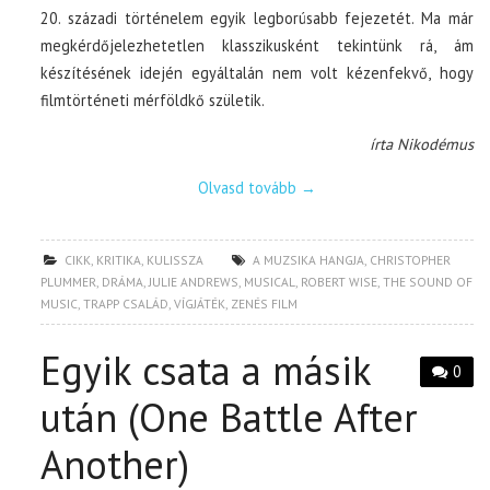
20. századi történelem egyik legborúsabb fejezetét. Ma már
megkérdőjelezhetetlen klasszikusként tekintünk rá, ám
készítésének idején egyáltalán nem volt kézenfekvő, hogy
filmtörténeti mérföldkő születik.
írta Nikodémus
Olvasd tovább
→
CIKK
,
KRITIKA
,
KULISSZA
A MUZSIKA HANGJA
,
CHRISTOPHER
PLUMMER
,
DRÁMA
,
JULIE ANDREWS
,
MUSICAL
,
ROBERT WISE
,
THE SOUND OF
MUSIC
,
TRAPP CSALÁD
,
VÍGJÁTÉK
,
ZENÉS FILM
Egyik csata a másik
0
után (One Battle After
Another)