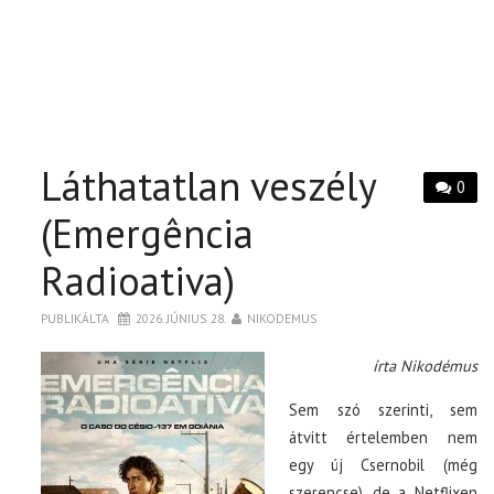
Láthatatlan veszély
0
(Emergência
Radioativa)
PUBLIKÁLTA
2026. JÚNIUS 28.
NIKODEMUS
írta Nikodémus
Sem szó szerinti, sem
átvitt értelemben nem
egy új Csernobil (még
szerencse), de a Netflixen