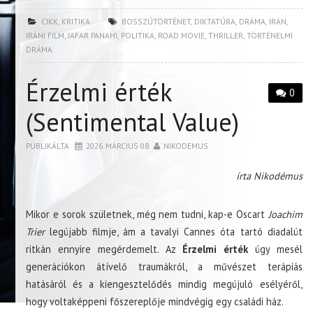
CIKK
,
KRITIKA
BOSSZÚTÖRTÉNET
,
DIKTATÚRA
,
DRÁMA
,
IRÁN
,
IRÁNI FILM
,
JAFAR PANAHI
,
POLITIKA
,
ROAD MOVIE
,
THRILLER
,
TÖRTÉNELMI
DRÁMA
Érzelmi érték
0
(Sentimental Value)
PUBLIKÁLTA
2026. MÁRCIUS 08.
NIKODEMUS
írta Nikodémus
Mikor e sorok születnek, még nem tudni, kap-e Oscart
Joachim
Trier
legújabb filmje, ám a tavalyi Cannes óta tartó diadalút
ritkán ennyire megérdemelt. Az
Érzelmi érték
úgy mesél
generációkon átívelő traumákról, a művészet terápiás
hatásáról és a kiengesztelődés mindig megújuló esélyéről,
hogy voltaképpeni főszereplője mindvégig egy családi ház.