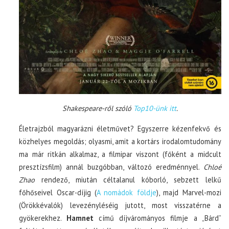
Shakespeare-ről szóló
Top10-ünk itt
.
Életrajzból magyarázni életművet? Egyszerre kézenfekvő és
közhelyes megoldás; olyasmi, amit a kortárs irodalomtudomány
ma már ritkán alkalmaz, a filmipar viszont (főként a midcult
presztízsfilm) annál buzgóbban, változó eredménnyel.
Chloé
Zhao
rendező, miután céltalanul kóborló, sebzett lelkű
főhőseivel Oscar-díjig (
A nomádok földje
), majd Marvel-mozi
(Örökkévalók) levezényléséig jutott, most visszatérne a
gyökerekhez.
Hamnet
című díjvárományos filmje a „Bárd”