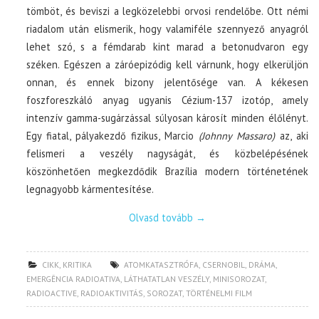
tömböt, és beviszi a legközelebbi orvosi rendelőbe. Ott némi
riadalom után elismerik, hogy valamiféle szennyező anyagról
lehet szó, s a fémdarab kint marad a betonudvaron egy
széken. Egészen a záróepizódig kell várnunk, hogy elkerüljön
onnan, és ennek bizony jelentősége van. A kékesen
foszforeszkáló anyag ugyanis Cézium-137 izotóp, amely
intenzív gamma-sugárzással súlyosan károsít minden élőlényt.
Egy fiatal, pályakezdő fizikus, Marcio
(Johnny Massaro)
az, aki
felismeri a veszély nagyságát, és közbelépésének
köszönhetően megkezdődik Brazília modern történetének
legnagyobb kármentesítése.
Olvasd tovább
→
CIKK
,
KRITIKA
ATOMKATASZTRÓFA
,
CSERNOBIL
,
DRÁMA
,
EMERGÊNCIA RADIOATIVA
,
LÁTHATATLAN VESZÉLY
,
MINISOROZAT
,
RADIOACTIVE
,
RADIOAKTIVITÁS
,
SOROZAT
,
TÖRTÉNELMI FILM