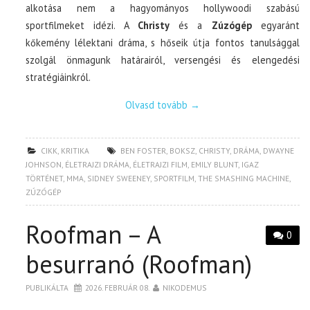
alkotása nem a hagyományos hollywoodi szabású
sportfilmeket idézi. A
Christy
és a
Zúzógép
egyaránt
kőkemény lélektani dráma, s hőseik útja fontos tanulsággal
szolgál önmagunk határairól, versengési és elengedési
stratégiáinkról.
Olvasd tovább
→
CIKK
,
KRITIKA
BEN FOSTER
,
BOKSZ
,
CHRISTY
,
DRÁMA
,
DWAYNE
JOHNSON
,
ÉLETRAJZI DRÁMA
,
ÉLETRAJZI FILM
,
EMILY BLUNT
,
IGAZ
TÖRTÉNET
,
MMA
,
SIDNEY SWEENEY
,
SPORTFILM
,
THE SMASHING MACHINE
,
ZÚZÓGÉP
Roofman – A
0
besurranó (Roofman)
PUBLIKÁLTA
2026. FEBRUÁR 08.
NIKODEMUS