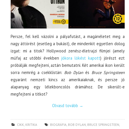
Persze, fel kell vázolni a pályafutást, a magánéletet meg a
nagy áttörést (esetleg a bukást), de mindenkit egyetlen dolog
izgat: mi a titok? Hollywood zenész-életrajzi filmjei (amely
műfaj az utóbbi években
jókora lökést kapott
) jórészt ezt
próbálják megfejteni, aztán bemutatni. Két amerikai ikon került
sorra nemrég a csekklistán:
Bob Dylan
és
Bruce Springsteen
egyaránt nemzeti kincs az amerikaiaknak, és persze jó
alapanyag egy lélekboncolós drámához. De sikerült-e
megfejteni a titkot?
Olvasd tovább
→
CIKK
,
KRITIKA
BIOGRÁFIA
,
BOB DYLAN
,
BRUCE SPRINGSTEEN
,