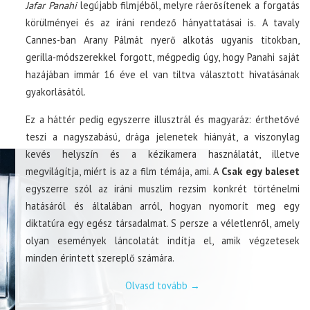
Jafar Panahi
legújabb filmjéből, melyre ráerősítenek a forgatás
körülményei és az iráni rendező hányattatásai is. A tavaly
Cannes-ban Arany Pálmát nyerő alkotás ugyanis titokban,
gerilla-módszerekkel forgott, mégpedig úgy, hogy Panahi saját
hazájában immár 16 éve el van tiltva választott hivatásának
gyakorlásától.
Ez a háttér pedig egyszerre illusztrál és magyaráz: érthetővé
teszi a nagyszabású, drága jelenetek hiányát, a viszonylag
kevés helyszín és a kézikamera használatát, illetve
megvilágítja, miért is az a film témája, ami. A
Csak egy baleset
egyszerre szól az iráni muszlim rezsim konkrét történelmi
hatásáról és általában arról, hogyan nyomorít meg egy
diktatúra egy egész társadalmat. S persze a véletlenről, amely
olyan események láncolatát indítja el, amik végzetesek
minden érintett szereplő számára.
Olvasd tovább
→