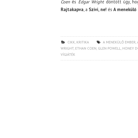
Coen
és
Edgar Wright
döntött úgy, hog
Rajtakapva
, a
Szivi, ne!
és
A menekülő
CIKK
,
KRITIKA
A MENEKÜLŐ EMBER
,
WRIGHT
,
ETHAN COEN
,
GLEN POWELL
,
HONEY D
VÍGJÁTÉK