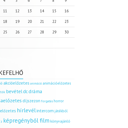
4
5
6
7
8
9
11
12
13
14
15
16
18
19
20
21
22
23
25
26
27
28
29
30
KEFELHŐ
akcióelőzetes
ió
animációelőzetes
animáció
dráma
bevétel
dc
tók
aelőzetes
díjszezon
horror
forgatás
hírlevél
intercom
relőzetes
játékból
képregényből film
könyvajánló
íz