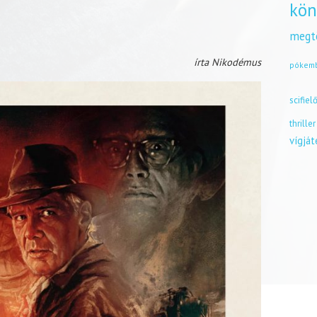
kön
megt
írta Nikodémus
pókem
scifiel
thriller
vígjá