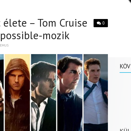
 élete – Tom Cruise
0
mpossible-mozik
DEMUS
KÖV