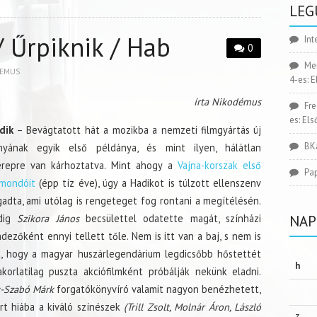
LEG
/ Űrpiknik / Hab
Int
0
Me
DEMUS
4-es: 
írta Nikodémus
Fr
es: El
dik
– Bevágtatott hát a mozikba a nemzeti filmgyártás új
BK
ányának egyik első példánya, és mint ilyen, hálátlan
erepre van kárhoztatva. Mint ahogy a
Vajna-korszak első
Pa
rmondóit
(épp tíz éve), úgy a Hadikot is túlzott ellenszenv
gadta, ami utólag is rengeteget fog rontani a megítélésén.
NAP
dig
Szikora János
becsülettel odatette magát, színházi
dezőként ennyi tellett tőle. Nem is itt van a baj, s nem is
t, hogy a magyar huszárlegendárium legdicsőbb hőstettét
h
akorlatilag puszta akciófilmként próbálják nekünk eladni.
s-Szabó Márk
forgatókönyvíró valamit nagyon benézhetett,
rt hiába a kiváló színészek
(Trill Zsolt, Molnár Áron, László