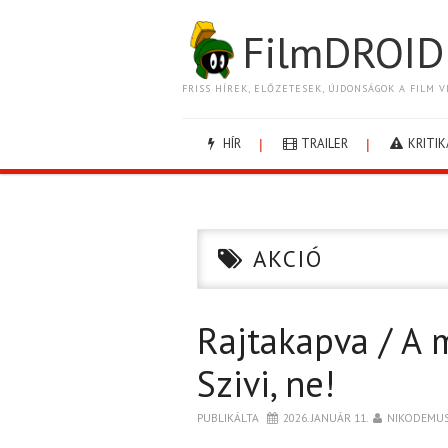
FilmDROID
FRISS HÍREK, ELŐZETESEK, ÚJDONSÁGOK A FILM V
HÍR
TRAILER
KRITIK
AKCIÓ
Rajtakapva / A
Szivi, ne!
PUBLIKÁLTA
2026. JANUÁR 11.
NIKODEMU