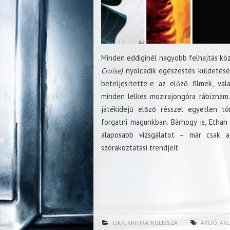
Minden eddiginél nagyobb felhajtás k
Cruise)
nyolcadik egészestés küldetésé
beteljesítette-e az előző filmek, va
minden lelkes mozirajongóra rábíznám. 
játékidejű előző résszel egyetlen t
forgatni magunkban. Bárhogy is, Eth
alaposabb vizsgálatot – már csak az
szórakoztatási trendjeit.
CIKK
,
KRITIKA
,
KULISSZA
AKCIÓ
,
AKC