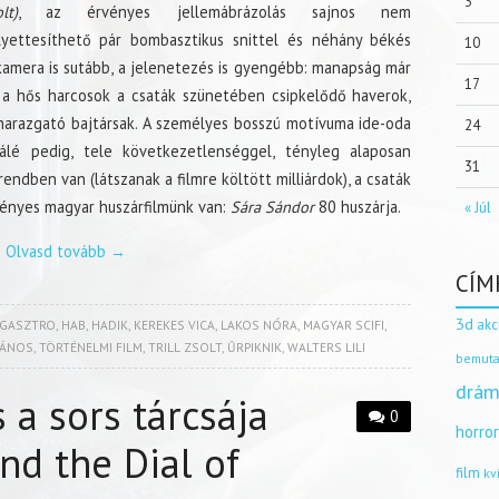
3
lt)
, az érvényes jellemábrázolás sajnos nem
lyettesíthető pár bombasztikus snittel és néhány békés
10
a kamera is sutább, a jelenetezés is gyengébb: manapság már
17
a hős harcosok a csaták szünetében csipkelődő haverok,
arazgató bajtársak. A személyes bosszú motívuma ide-oda
24
álé pedig, tele következetlenséggel, tényleg alaposan
31
rendben van (látszanak a filmre költött milliárdok), a csaták
vényes magyar huszárfilmünk van:
Sára Sándor
80 huszárja.
« Júl
Olvasd tovább
→
CÍM
3d
akc
GASZTRO
,
HAB
,
HADIK
,
KEREKES VICA
,
LAKOS NÓRA
,
MAGYAR SCIFI
,
JÁNOS
,
TÖRTÉNELMI FILM
,
TRILL ZSOLT
,
ŰRPIKNIK
,
WALTERS LILI
bemuta
drám
 a sors tárcsája
0
horro
nd the Dial of
film
kv