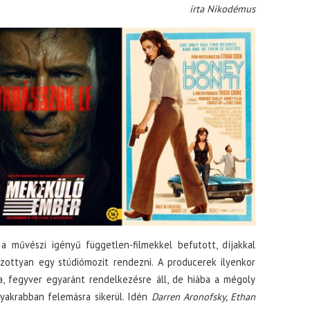
írta Nikodémus
a művészi igényű független-filmekkel befutott, díjakkal
zottyan egy stúdiómozit rendezni. A producerek ilyenkor
a, fegyver egyaránt rendelkezésre áll, de hiába a mégoly
akrabban felemásra sikerül. Idén
Darren Aronofsky, Ethan