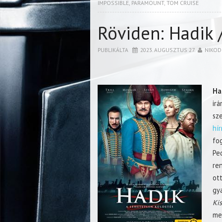
IMPOSSIBLE
,
PARAMOUNT
,
TOM CRUISE
Röviden: Hadik 
PUBLIKÁLTA
2023. AUGUSZTUS 27.
NIKO
Ha
ir
sz
hí
fo
Pe
ren
ot
gy
Ki
me