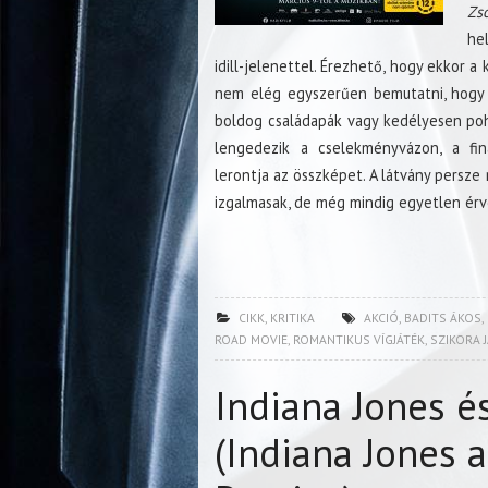
Zso
he
idill-jelenettel. Érezhető, hogy ekkor 
nem elég egyszerűen bemutatni, hogy 
boldog családapák vagy kedélyesen poh
lengedezik a cselekményvázon, a fin
lerontja az összképet. A látvány persze 
izgalmasak, de még mindig egyetlen ér
CIKK
,
KRITIKA
AKCIÓ
,
BADITS ÁKOS
,
ROAD MOVIE
,
ROMANTIKUS VÍGJÁTÉK
,
SZIKORA 
Indiana Jones és
(Indiana Jones a