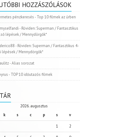
UTÓBBI HOZZÁSZÓLÁSOK
ernetes pénzkeresés
-
Top 10 filmek az űrben
myselfandi
-
Röviden: Superman / Fantasztikus
Első lépések / Mennydörgők*
ederico88
-
Röviden: Superman / Fantasztikus 4-
ső lépések / Mennydörgők*
aulitz
-
Alias sorozat
pyrus
-
TOP 10 időutazós filmek
TÁR
2026. augusztus
k
s
c
p
s
v
1
2