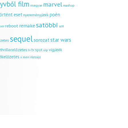
yvből film
marvel
magyar
mashup
örtént eset
poén
nyereményjáték
satöbbi
remake
reboot
ber
scifi
sequel
star wars
sorozat
őzetes
thrillerelőzetes
vígjáték
tv spot
uip
tv
tékelőzetes
x men
életrajz