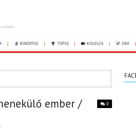
ILÁGÁBÓL.
A
BOXOFFICE
TOP10
KULISSZA
CIKK
FAC
 menekülő ember /
0
S