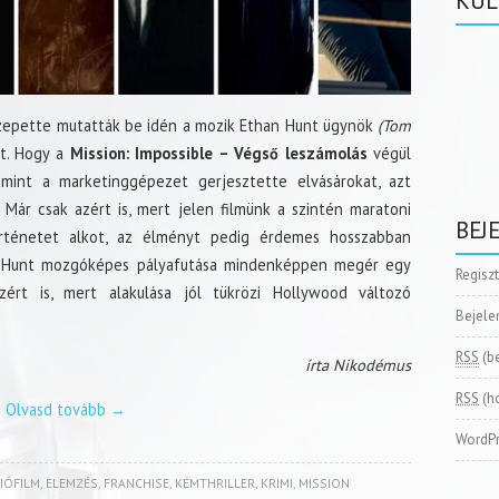
KÜL
özepette mutatták be idén a mozik Ethan Hunt ügynök
(Tom
t. Hogy a
Mission: Impossible – Végső leszámolás
végül
lamint a marketinggépezet gerjesztette elvásárokat, azt
Már csak azért is, mert jelen filmünk a szintén maratoni
BEJ
örténetet alkot, az élményt pedig érdemes hosszabban
an Hunt mozgóképes pályafutása mindenképpen megér egy
Regisz
ért is, mert alakulása jól tükrözi Hollywood változó
Bejele
RSS
(b
írta Nikodémus
RSS
(h
Olvasd tovább
→
WordPr
IÓFILM
,
ELEMZÉS
,
FRANCHISE
,
KÉMTHRILLER
,
KRIMI
,
MISSION