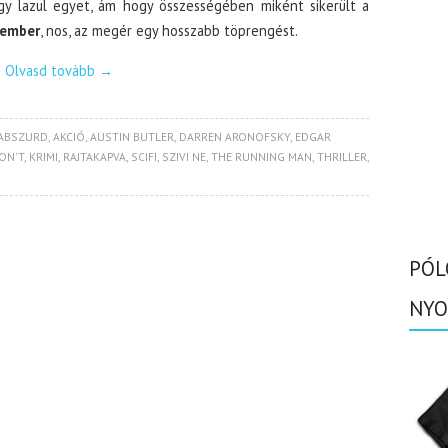
y lazul egyet, ám hogy összességében miként sikerült a
 ember
, nos, az megér egy hosszabb töprengést.
Olvasd tovább
→
ABSZURD
,
AKCIÓ
,
AUSTIN BUTLER
,
DARREN ARONOFSKY
,
EDGAR
ON'T
,
KRIMI
,
RAJTAKAPVA
,
SCIFI
,
SZIVI NE
,
THE RUNNING MAN
,
THRILLER
,
PÓL
NYO