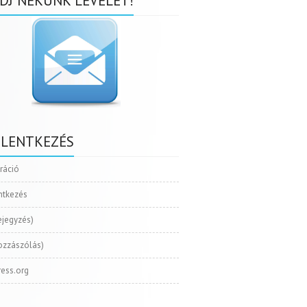
DJ NEKÜNK LEVELET!
ELENTKEZÉS
tráció
ntkezés
ejegyzés)
ozzászólás)
ess.org