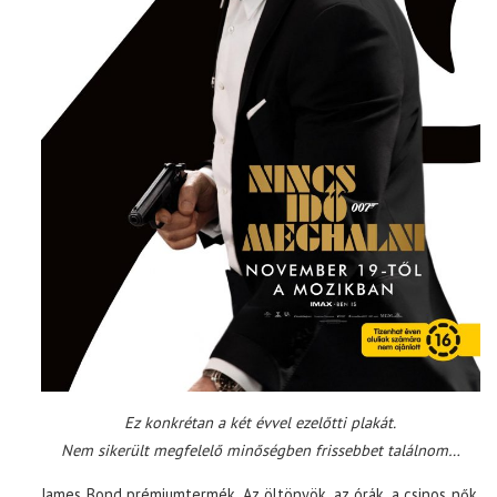
Ez konkrétan a két évvel ezelőtti plakát.
Nem sikerült megfelelő minőségben frissebbet találnom…
James Bond prémiumtermék. Az öltönyök, az órák, a csinos nők,