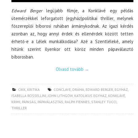
Edward Berger
legújabb filmje, a Konklávé egy példás
ütemérzékkel leforgatott (egyház)politikai thriller, melynek
főszereplői bíborosi ruhában ármánykodnak. Az igazi kérdés
azonban az, hogy annyi érdek és ellenérdek között tetten
érhető-e a Lélek munkálkodása? Azé a Szentléleké, amely
hitünk szerint ilyenkor ott köröz minden pápaválasztó
bíborosban.
Olvasd tovább
→
CIKK
,
KRITIKA
CONCLAVE
,
DRÁMA
,
EDWARD BERGER
,
EGYHÁZ
,
ISABELLA ROSSELLINI
,
JOHN LITHGOW
,
KATOLIKUS EGYHÁZ
,
KONKLÁVÉ
,
KRIMI
,
PÁPASÁG
,
PÁPAVÁLASZTÁS
,
RALPH FIENNES
,
STANLEY TUCCI
,
THRILLER