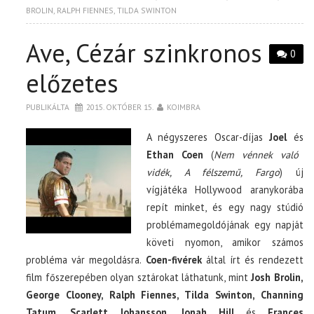
BROLIN
,
RALPH FIENNES
,
TILDA SWINTON
Ave, Cézár szinkronos
0
előzetes
PUBLIKÁLTA
2015. OKTÓBER 15.
KOIMBRA
A négyszeres Oscar-díjas
Joel
és
Ethan Coen
(
Nem vénnek való
vidék, A félszemű, Fargo
) új
vígjátéka Hollywood aranykorába
repít minket, és egy nagy stúdió
problémamegoldójának egy napját
követi nyomon, amikor számos
probléma vár megoldásra.
Coen-fivérek
által írt és rendezett
film főszerepében olyan sztárokat láthatunk, mint
Josh Brolin,
George Clooney, Ralph Fiennes, Tilda Swinton, Channing
Tatum, Scarlett Johansson, Jonah Hill
és
Frances