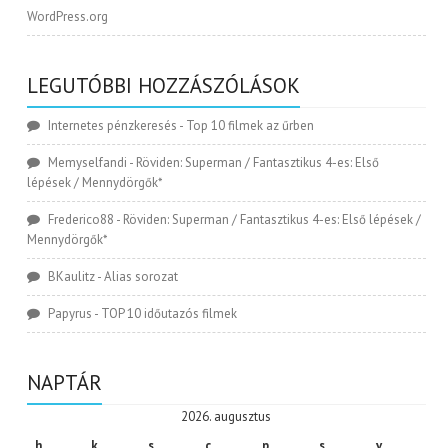
WordPress.org
LEGUTÓBBI HOZZÁSZÓLÁSOK
Internetes pénzkeresés
-
Top 10 filmek az űrben
Memyselfandi
-
Röviden: Superman / Fantasztikus 4-es: Első
lépések / Mennydörgők*
Frederico88
-
Röviden: Superman / Fantasztikus 4-es: Első lépések /
Mennydörgők*
BKaulitz
-
Alias sorozat
Papyrus
-
TOP 10 időutazós filmek
NAPTÁR
2026. augusztus
h
k
s
c
p
s
v