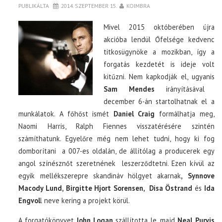
PUBLIKÁLTA
2014. SZEPTEMBER 15.
KOIMBRA
Mivel 2015 októberében újra
akcióba lendül Őfelsége kedvenc
titkosügynöke a mozikban, így a
forgatás kezdetét is ideje volt
kitűzni. Nem kapkodják el, ugyanis
Sam Mendes
irányításával
december 6-án startolhatnak el a
munkálatok. A főhőst ismét
Daniel Craig
formálhatja meg,
Naomi Harris, Ralph Fiennes visszatérésére szintén
számíthatunk. Egyelőre még nem lehet tudni, hogy ki fog
domborítani a 007-es oldalán, de állítólag a producerek egy
angol színésznőt szeretnének leszerződtetni. Ezen kívül az
egyik mellékszerepre skandináv hölgyet akarnak
, Synnove
Macody Lund, Birgitte Hjort Sorensen, Disa Östrand
és
Ida
Engvol
l neve kering a projekt körül.
A forgatókönyvet
John Logan
szállította le, majd
Neal Purvis