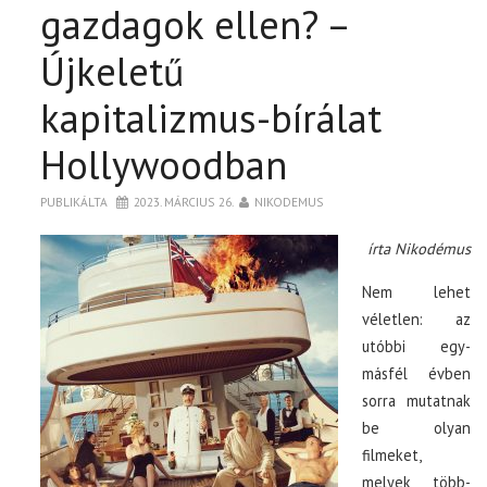
gazdagok ellen? –
Újkeletű
kapitalizmus-bírálat
Hollywoodban
PUBLIKÁLTA
2023. MÁRCIUS 26.
NIKODEMUS
írta Nikodémus
Nem lehet
véletlen: az
utóbbi egy-
másfél évben
sorra mutatnak
be olyan
filmeket,
melyek több-