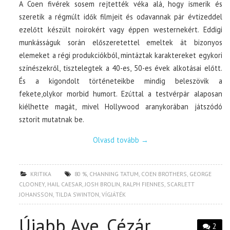
A Coen fivérek sosem rejtették véka alá, hogy ismerik és
szeretik a régmúlt idők filmjeit és odavannak pár évtizeddel
ezelőtt készült noirokért vagy éppen westernekért. Eddigi
munkásságuk során előszeretettel emeltek át bizonyos
elemeket a régi produkciókból, mintáztak karaktereket egykori
színészekről, tisztelegtek a 40-es, 50-es évek alkotásai előtt.
És a kigondolt történeteikbe mindig beleszövik a
fekete,olykor morbid humort. Ezúttal a testvérpár alaposan
kiélhette magát, mivel Hollywood aranykorában játszódó
sztorit mutatnak be.
Olvasd tovább
→
KRITIKA
80 %
,
CHANNING TATUM
,
COEN BROTHERS
,
GEORGE
CLOONEY
,
HAIL CAESAR
,
JOSH BROLIN
,
RALPH FIENNES
,
SCARLETT
JOHANSSON
,
TILDA SWINTON
,
VÍGJÁTÉK
Újabb Ave, Cézár
2