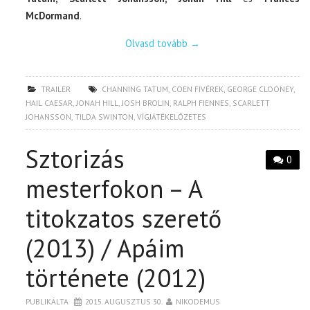
McDormand
.
Olvasd tovább
→
TRAILER
CHANNING TATUM
,
COEN FIVÉREK
,
GEORGE CLOONEY
,
HAIL CAESAR
,
JONAH HILL
,
JOSH BROLIN
,
RALPH FIENNES
,
SCARLETT
JOHANSSON
,
TILDA SWINTON
,
VÍGJÁTÉKELŐZETES
Sztorizás
0
mesterfokon – A
titokzatos szerető
(2013) / Apáim
története (2012)
PUBLIKÁLTA
2015. AUGUSZTUS 30.
NIKODEMUS