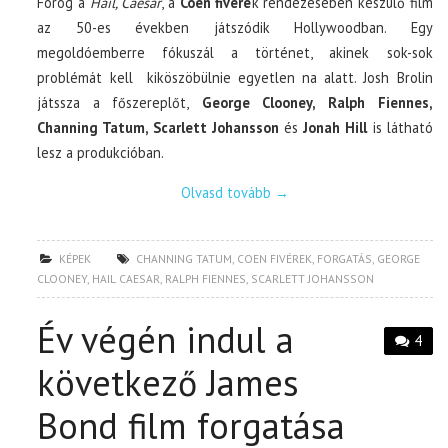
Forog a
Hail, Caesar
, a
Coen fivére
k rendezésében készülő film
az 50-es években játszódik Hollywoodban. Egy
megoldóemberre fókuszál a történet, akinek sok-sok
problémát kell kiköszöbülnie egyetlen na alatt. Josh Brolin
játssza a főszereplőt,
George Clooney, Ralph Fiennes,
Channing Tatum, Scarlett Johansson
és
Jonah Hill
is látható
lesz a produkcióban.
Olvasd tovább
→
KÉPEK
CHANNING TATUM
,
COEN FIVÉREK
,
FORGATÁS
,
GEORGE
CLOONEY
,
HAIL CAESAR
,
RALPH FIENNES
,
SCARLETT JOHANSSON
Év végén indul a
4
következő James
Bond film forgatása