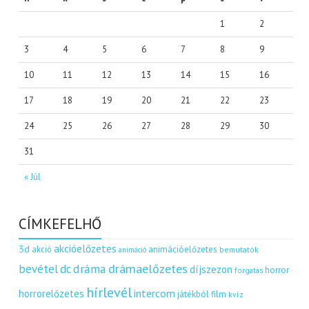
1
2
3
4
5
6
7
8
9
10
11
12
13
14
15
16
17
18
19
20
21
22
23
24
25
26
27
28
29
30
31
« Júl
CÍMKEFELHŐ
akcióelőzetes
3d
akció
animációelőzetes
bemutatók
animáció
dráma
drámaelőzetes
bevétel
dc
díjszezon
horror
forgatás
hírlevél
intercom
horrorelőzetes
játékból film
kvíz