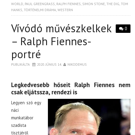
WORLD
,
PAUL GREENGRASS
,
RALPH FIENNES
,
SIMON STONE
,
THE DIG
,
TOM
HANKS
,
TÖRTÉNELMI DRÁMA
,
WESTERN
Vívódó művészkelkek
0
– Ralph Fiennes-
portré
PUBLIKÁLTA
2020. JÚNIUS 14.
NIKODEMUS
Legkedvesebb hőseit Ralph Fiennes nem
csak eljátssza, rendezi is
Legyen szó egy
náci
munkatábor
szadista
tisztjéről