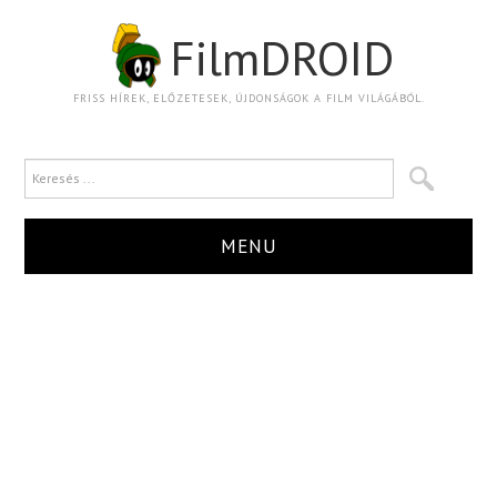
FilmDROID
FRISS HÍREK, ELŐZETESEK, ÚJDONSÁGOK A FILM VILÁGÁBÓL.
MENU
HÍR
TRAILER
KRITIKA
BOXOFFICE