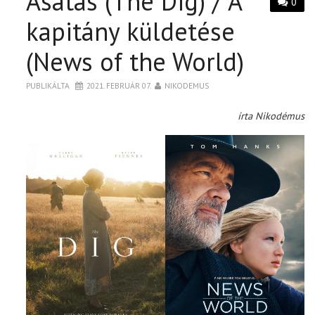
Ásatás (The Dig) / A
0
kapitány küldetése
(News of the World)
PUBLIKÁLTA
2021. FEBRUÁR 07.
NIKODEMUS
írta Nikodémus