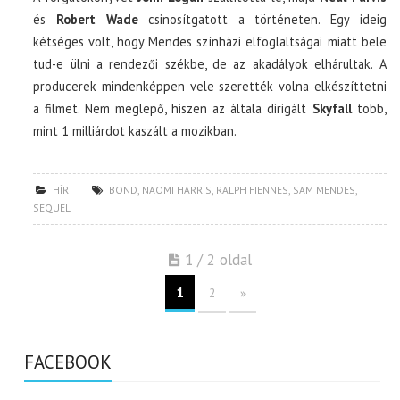
és
Robert Wade
csinosítgatott a történeten. Egy ideig
kétséges volt, hogy Mendes színházi elfoglaltságai miatt bele
tud-e ülni a rendezői székbe, de az akadályok elhárultak. A
producerek mindenképpen vele szerették volna elkészíttetni
a filmet. Nem meglepő, hiszen az általa dirigált
Skyfall
több,
mint 1 milliárdot kaszált a mozikban.
HÍR
BOND
,
NAOMI HARRIS
,
RALPH FIENNES
,
SAM MENDES
,
SEQUEL
1 / 2 oldal
1
2
»
FACEBOOK