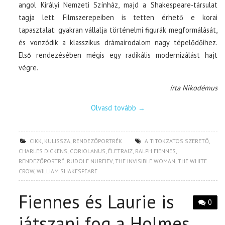
angol Királyi Nemzeti Színház, majd a Shakespeare-társulat
tagja lett. Filmszerepeiben is tetten érhető e korai
tapasztalat: gyakran vállalja történelmi figurák megformálását,
és vonzódik a klasszikus drámairodalom nagy tépelődőihez.
Első rendezésében mégis egy radikális modernizálást hajt
végre.
írta Nikodémus
Olvasd tovább
→
CIKK
,
KULISSZA
,
RENDEZŐPORTRÉK
A TITOKZATOS SZERETŐ
,
CHARLES DICKENS
,
CORIOLANUS
,
ÉLETRAJZ
,
RALPH FIENNES
,
RENDEZŐPORTRÉ
,
RUDOLF NUREJEV
,
THE INVISIBLE WOMAN
,
THE WHITE
CROW
,
WILLIAM SHAKESPEARE
Fiennes és Laurie is
0
játszani fog a Holmes