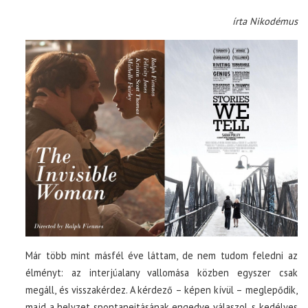
írta Nikodémus
Már több mint másfél éve láttam, de nem tudom feledni az
élményt: az interjúalany vallomása közben egyszer csak
megáll, és visszakérdez. A kérdező – képen kívül – meglepődik,
majd a helyzet spontaneitásának engedve válaszol, s kedélyes