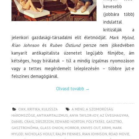
kevesebb
(jobbára több)
indulattal
kritizálják a
jelenkori gazdasági-társadalmi elit életmódját.
Mark Mylod,
Rian Johnson
és
Ruben Östlund
persze nem jókedvében
kanyarít antikapitalista üzenetet legújabb filmjébe, ám
kétséges, hogy bírálatuk – túl a mindig izgalmas nyomozáson
vagy a tettes megérdemelt leleplezésén – többre jut-e
felszínes demagógiánál.
Olvasd tovább
→
CIKK
,
KRITIKA
,
KULISSZA
A MENÜ
,
A SZOMORÚSÁG
HÁROMSZÖGE
,
ANTIKAPITALIZMUS
,
ANYA TAYLOR-JOY
,
AZ ÜVEGHAGYMA
,
DANIEL CRAIG
,
DÍJSZEZON
,
EDWARD NORTON
,
FOLYTATÁS
,
GASZTRO
,
GASZTRONÓMIA
,
GLASS ONION
,
HORROR
,
KNIVES OUT
,
KRIMI
,
MARK
MYLOD
,
NICHOLAS HOULT
,
RALPH FIENNES
,
RIAN JOHNSON
,
ROAD MOVIE
,