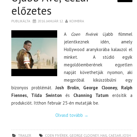
előzetes
PUBLIKÁLTA
2016. JANUÁR 12.
KOIMBRA
A
Coen fivérek
újabb filmmel
jelentkeznek idén, amely
Hollywood aranykorába kalauzol el
minket. A stúdió egyik
megoldóemberének egyetlen
napját követhetjük nyomon, aki
megpróbál kiküszöbülni egy
bizonyos problémát.
Josh Brolin, George Clooney, Ralph
Fiennes, Tilda Swinton
és
Channing Tatum
erősítik a
produkciót. Itthon február 25-én mutatják be.
Olvasd tovább
→
TRAILER
COEN FIVÉREK
,
GEORGE CLOONEY
,
HAIL CAESAR
,
JOSH