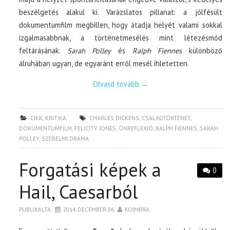
beszélgetés alakul ki. Varázslatos pillanat: a jólfésült
dokumentumfilm megbillen, hogy átadja helyét valami sokkal
izgalmasabbnak, a történetmesélés mint létezésmód
feltárásának.
Sarah Polley
és
Ralph Fiennes
különböző
álruhában ugyan, de egyaránt erről mesél ihletetten.
Olvasd tovább
→
CIKK
,
KRITIKA
CHARLES DICKENS
,
CSALÁDTÖRTÉNET
,
DOKUMENTUMFILM
,
FELICITY JONES
,
ÖNREFLEXIÓ
,
RALPH FIENNES
,
SARAH
POLLEY
,
SZERELMI DRÁMA
Forgatási képek a
0
Hail, Caesarból
PUBLIKÁLTA
2014. DECEMBER 06.
KOIMBRA