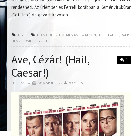
rendezheti. Az úriember és Ferrell korábban a Keményítőkúrán
(Get Hard) dolgozott közösen.
HÍR
ETAN COHEN
,
HOLMES AND WATSON
,
HUGH LAURIE
,
RALPH
FIENNES
,
WILL FERRELL
Ave, Cézár! (Hail,
1
Caesar!)
PUBLIKÁLTA
2016. ÁPRILIS 07.
KOIMBRA