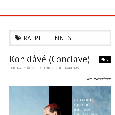
TOP10
KULISSZA
RALPH FIENNES
CIKK
Konklávé (Conclave)
PÓLÓ RENDELÉS
0
PUBLIKÁLTA
2024. DECEMBER 08.
NIKODEMUS
írta Nikodémus