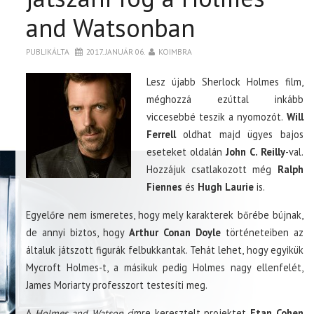
and Watsonban
PUBLIKÁLTA
2017. JANUÁR 06.
KOIMBRA
Lesz újabb Sherlock Holmes film,
méghozzá ezúttal inkább
viccesebbé teszik a nyomozót.
Will
Ferrell
oldhat majd ügyes bajos
eseteket oldalán
John C. Reilly
-val.
Hozzájuk csatlakozott még
Ralph
Fiennes
és
Hugh Laurie
is.
Egyelőre nem ismeretes, hogy mely karakterek bőrébe bújnak,
de annyi biztos, hogy
Arthur Conan Doyle
történeteiben az
általuk játszott figurák felbukkantak. Tehát lehet, hogy egyikük
Mycroft Holmes-t, a másikuk pedig Holmes nagy ellenfelét,
James Moriarty professzort testesíti meg.
A
Holmes and Watson c
ímre keresztelt projektet
Etan Cohen