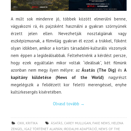
A múlt sok mindenre jó, többek között elmerülni benne,
vágyakozni rá, és pajzsként használni a gyakran szörnyűnek
érzett jelen ellen. Nevezhetjük nosztalgiának vagy
eszképizmusnak, a filmvilág gyakran él ezzel a trükkel, főként
olyan időkben, amikor a kortárs társadalmi-kulturális viszonyok
nem éppen a legideálisabbak. Feltehetnénk a kérdést persze,
hogy ezek egyáltalán mikor voltak “ideálisak”, két filmünk
azonban nem megy ilyen mélyre: az
Ásatás (The Dig)
és
A
kapitány küldetése (News of the World)
nagyrészt
megelégszik a felidézett kor feletti merengéssel, enyhe
kultúrkesergés kíséretében.
Olvasd tovább
→
CIKK
,
KRITIKA
ÁSATÁS
,
CAREY MULLIGAN
,
FAKE NEWS
,
HELENA
ZENGEL
,
IGAZ TÖRTÉNET ALAPJÁN
,
IRODALMI ADAPTÁCIÓ
,
NEWS OF THE