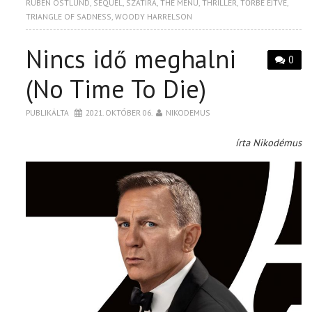
RUBEN ÖSTLUND
,
SEQUEL
,
SZATÍRA
,
THE MENU
,
THRILLER
,
TŐRBE EJTVE
,
TRIANGLE OF SADNESS
,
WOODY HARRELSON
Nincs idő meghalni
0
(No Time To Die)
PUBLIKÁLTA
2021. OKTÓBER 06.
NIKODEMUS
írta Nikodémus