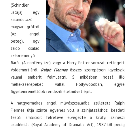
(Schindler
listája), egy
kalandutazó
magyar grófról
(Az angol
beteg), egy
zsidó család
szépreményű
fiáról (A napfény íze) vagy a Harry Potter-sorozat rettegett
Voldemortjáról,
Ralph Fiennes
összes szerepében igyekszik
valami emberit felmutatni. S miközben hozzá illő
mellékszerepeket vállal Hollywoodban, egyre
figyelemreméltóbb rendezői életművet épít.
A hatgyermekes angol művészcsaládba született Ralph
Fiennes útja szinte egyenes volt a színjátszáshoz: kezdeti
festői ambícióit félretéve elvégezte a királyi színészi
akadémiát (Royal Academy of Dramatic Art), 1987-től pedig