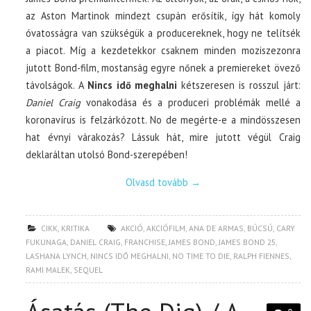
az Aston Martinok mindezt csupán erősítik, így hát komoly
óvatosságra van szükségük a producereknek, hogy ne telítsék
a piacot. Míg a kezdetekkor csaknem minden moziszezonra
jutott Bond-film, mostanság egyre nőnek a premiereket övező
távolságok. A
Nincs idő meghalni
kétszeresen is rosszul járt:
Daniel Craig
vonakodása és a produceri problémák mellé a
koronavírus is felzárkózott. No de megérte-e a mindösszesen
hat évnyi várakozás? Lássuk hát, mire jutott végül Craig
deklaráltan utolsó Bond-szerepében!
Olvasd tovább
→
CIKK
,
KRITIKA
AKCIÓ
,
AKCIÓFILM
,
ANA DE ARMAS
,
BÚCSÚ
,
CARY
FUKUNAGA
,
DANIEL CRAIG
,
FRANCHISE
,
JAMES BOND
,
JAMES BOND 25
,
LASHANA LYNCH
,
NINCS IDŐ MEGHALNI
,
NO TIME TO DIE
,
RALPH FIENNES
,
RAMI MALEK
,
SEQUEL