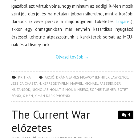
igazából azt vártuk volna, hogy minimum az eddigi X-Men mozik
szintjét elérje, és ha netalán jobban sikerülne, mint a korábbi
darabok (kivéve persze a majdhogynem tökéletes
Logan
-t),
akkor egy önmagunkban már enyhén katartikus nyugtázó
érzéssel lehetne átpasszolnunk a karakterek sorsát az MCU-
nak és a Disney-nek.
Olvasd tovább
→
KRITIKA
AKCIÓ
,
DRÁMA
,
JAMES MCAVOY
,
JENNIFER LAWRENCE
,
JESSICA CHASTAIN
,
KÉPREGÉNYFILM
,
MARVEL
,
MICHAEL FASSBENDER
,
MUTÁNSOK
,
NICHOLAS HOULT
,
SIMON KINBERG
,
SOPHIE TURNER
,
SÖTÉT
FŐNIX
,
X MEN
,
X-MAN DARK PHOENIX
The Current War
4
előzetes