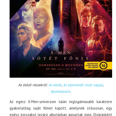
Az előző részekről:
Az elsők
,
Az eljövendő múlt napjai
,
Apokalipszis
.
Az egész X-Men-univerzum talán legizgalmasabb karaktere
gyakorlatilag saját filmet kapott, amelynek stílusosan, egy
egész korszakot lezáró alkotásban ágyaztak meg. Elvárásként