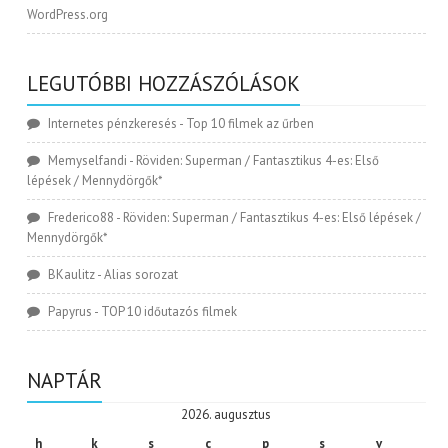
WordPress.org
LEGUTÓBBI HOZZÁSZÓLÁSOK
Internetes pénzkeresés
-
Top 10 filmek az űrben
Memyselfandi
-
Röviden: Superman / Fantasztikus 4-es: Első
lépések / Mennydörgők*
Frederico88
-
Röviden: Superman / Fantasztikus 4-es: Első lépések /
Mennydörgők*
BKaulitz
-
Alias sorozat
Papyrus
-
TOP 10 időutazós filmek
NAPTÁR
2026. augusztus
h
k
s
c
p
s
v