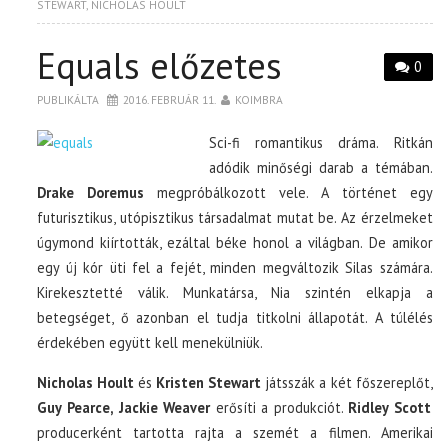
STEWART
,
NICHOLAS HOULT
Equals előzetes
0
PUBLIKÁLTA
2016. FEBRUÁR 11.
KOIMBRA
Sci-fi romantikus dráma. Ritkán
adódik minőségi darab a témában.
Drake Doremus
megpróbálkozott vele. A történet egy
futurisztikus, utópisztikus társadalmat mutat be. Az érzelmeket
úgymond kiírtották, ezáltal béke honol a világban. De amikor
egy új kór üti fel a fejét, minden megváltozik Silas számára.
Kirekesztetté válik. Munkatársa, Nia szintén elkapja a
betegséget, ő azonban el tudja titkolni állapotát. A túlélés
érdekében együtt kell menekülniük.
Nicholas Hoult
és
Kristen Stewart
játsszák a két főszereplőt,
Guy Pearce, Jackie Weaver
erősíti a produkciót.
Ridley Scott
producerként tartotta rajta a szemét a filmen. Amerikai