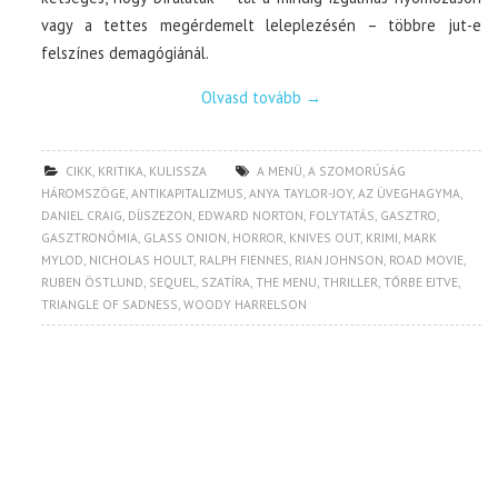
vagy a tettes megérdemelt leleplezésén – többre jut-e
felszínes demagógiánál.
Olvasd tovább
→
CIKK
,
KRITIKA
,
KULISSZA
A MENÜ
,
A SZOMORÚSÁG
HÁROMSZÖGE
,
ANTIKAPITALIZMUS
,
ANYA TAYLOR-JOY
,
AZ ÜVEGHAGYMA
,
DANIEL CRAIG
,
DÍJSZEZON
,
EDWARD NORTON
,
FOLYTATÁS
,
GASZTRO
,
GASZTRONÓMIA
,
GLASS ONION
,
HORROR
,
KNIVES OUT
,
KRIMI
,
MARK
MYLOD
,
NICHOLAS HOULT
,
RALPH FIENNES
,
RIAN JOHNSON
,
ROAD MOVIE
,
RUBEN ÖSTLUND
,
SEQUEL
,
SZATÍRA
,
THE MENU
,
THRILLER
,
TŐRBE EJTVE
,
TRIANGLE OF SADNESS
,
WOODY HARRELSON