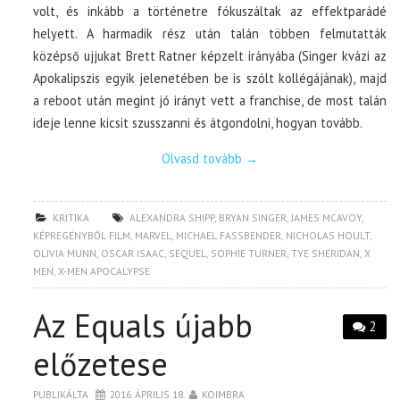
volt, és inkább a történetre fókuszáltak az effektparádé
helyett. A harmadik rész után talán többen felmutatták
középső ujjukat Brett Ratner képzelt irányába (Singer kvázi az
Apokalipszis egyik jelenetében be is szólt kollégájának), majd
a reboot után megint jó irányt vett a franchise, de most talán
ideje lenne kicsit szusszanni és átgondolni, hogyan tovább.
Olvasd tovább
→
KRITIKA
ALEXANDRA SHIPP
,
BRYAN SINGER
,
JAMES MCAVOY
,
KÉPREGÉNYBŐL FILM
,
MARVEL
,
MICHAEL FASSBENDER
,
NICHOLAS HOULT
,
OLIVIA MUNN
,
OSCAR ISAAC
,
SEQUEL
,
SOPHIE TURNER
,
TYE SHERIDAN
,
X
MEN
,
X-MEN APOCALYPSE
Az Equals újabb
2
előzetese
PUBLIKÁLTA
2016. ÁPRILIS 18.
KOIMBRA