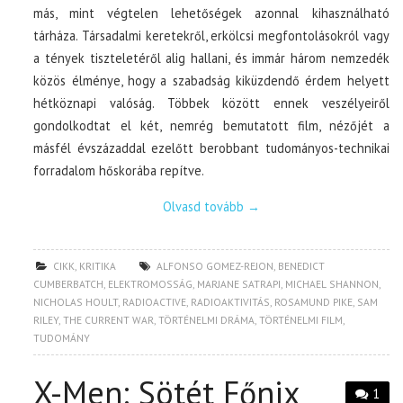
más, mint végtelen lehetőségek azonnal kihasználható
tárháza. Társadalmi keretekről, erkölcsi megfontolásokról vagy
a tények tiszteletéről alig hallani, és immár három nemzedék
közös élménye, hogy a szabadság kiküzdendő érdem helyett
hétköznapi valóság. Többek között ennek veszélyeiről
gondolkodtat el két, nemrég bemutatott film, nézőjét a
másfél évszázaddal ezelőtt berobbant tudományos-technikai
forradalom hőskorába repítve.
Olvasd tovább
→
CIKK
,
KRITIKA
ALFONSO GOMEZ-REJON
,
BENEDICT
CUMBERBATCH
,
ELEKTROMOSSÁG
,
MARJANE SATRAPI
,
MICHAEL SHANNON
,
NICHOLAS HOULT
,
RADIOACTIVE
,
RADIOAKTIVITÁS
,
ROSAMUND PIKE
,
SAM
RILEY
,
THE CURRENT WAR
,
TÖRTÉNELMI DRÁMA
,
TÖRTÉNELMI FILM
,
TUDOMÁNY
X-Men: Sötét Főnix
1