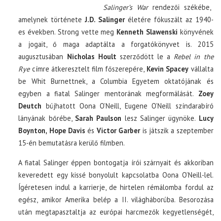
Salinger’s War
rendezői székébe,
amelynek története
J.D. Salinger
életére fókuszált az 1940-
es években. Strong vette meg
Kenneth Slawenski
könyvének
a jogait, ő maga adaptálta a forgatókönyvet is. 2015
augusztusában
Nicholas Hoult
szerződött le a
Rebel in the
Rye
címre átkeresztelt film főszerepére,
Kevin Spacey
vállalta
be Whit Burnettnek, a Columbia Egyetem oktatójának és
egyben a fiatal Salinger mentorának megformálását.
Zoey
Deutch
bújhatott Oona O’Neill, Eugene O’Neill színdarabíró
lányának bőrébe,
Sarah Paulson
lesz Salinger ügynöke.
Lucy
Boynton, Hope Davis
és
Victor Garber
is játszik a szeptember
15-én bemutatásra kerülő filmben.
A fiatal Salinger éppen bontogatja írói szárnyait és akkoriban
keveredett egy kissé bonyolult kapcsolatba Oona O’Neill-lel.
Ígéretesen indul a karrierje, de hirtelen rémálomba fordul az
egész, amikor Amerika belép a II. világháborúba. Besorozása
után megtapasztaltja az európai harcmezők kegyetlenségét,