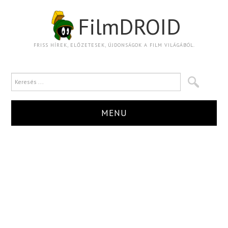
FilmDROID
FRISS HÍREK, ELŐZETESEK, ÚJDONSÁGOK A FILM VILÁGÁBÓL.
MENU
HÍR
TRAILER
KRITIKA
BOXOFFICE