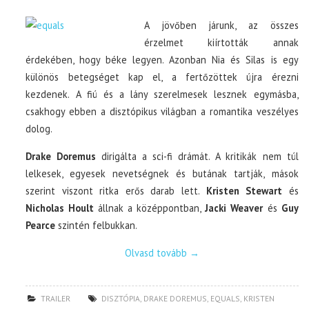
A jövőben járunk, az összes
érzelmet kiírtották annak
érdekében, hogy béke legyen. Azonban Nia és Silas is egy
különös betegséget kap el, a fertőzöttek újra érezni
kezdenek. A fiú és a lány szerelmesek lesznek egymásba,
csakhogy ebben a disztópikus világban a romantika veszélyes
dolog.
Drake Doremus
dirigálta a sci-fi drámát. A kritikák nem túl
lelkesek, egyesek nevetségnek és butának tartják, mások
szerint viszont ritka erős darab lett.
Kristen Stewart
és
Nicholas Hoult
állnak a középpontban,
Jacki Weaver
és
Guy
Pearce
szintén felbukkan.
Olvasd tovább
→
TRAILER
DISZTÓPIA
,
DRAKE DOREMUS
,
EQUALS
,
KRISTEN