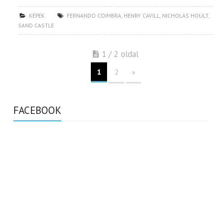
KÉPEK
FERNANDO COIMBRA
,
HENRY CAVILL
,
NICHOLAS HOULT
,
SAND CASTLE
1 / 2 oldal
1
2
»
FACEBOOK