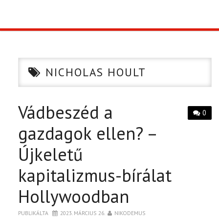
TOP10
KULISSZA
NICHOLAS HOULT
CIKK
Vádbeszéd a
PÓLÓ RENDELÉS
0
gazdagok ellen? –
Újkeletű
kapitalizmus-bírálat
Hollywoodban
PUBLIKÁLTA
2023. MÁRCIUS 26.
NIKODEMUS