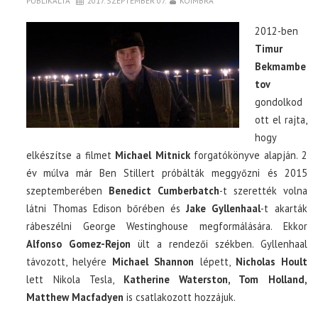
PUBLIKÁLTA
2017. SZEPTEMBER 07.
KOIMBRA
2012-ben
Timur
Bekmambe
tov
gondolkod
ott el rajta,
hogy
elkészítse a filmet
Michael Mitnick
forgatókönyve alapján. 2
év múlva már Ben Stillert próbálták meggyőzni és 2015
szeptemberében
Benedict Cumberbatch
-t szerették volna
látni Thomas Edison bőrében és
Jake Gyllenhaal
-t akarták
rábeszélni George Westinghouse megformálására. Ekkor
Alfonso Gomez-Rejon
ült a rendezői székben. Gyllenhaal
távozott, helyére
Michael Shannon
lépett,
Nicholas Hoult
lett Nikola Tesla,
Katherine Waterston, Tom Holland,
Matthew Macfadyen
is csatlakozott hozzájuk.