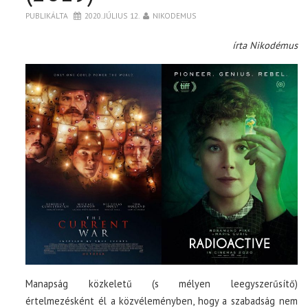
PUBLIKÁLTA
2020. JÚLIUS 12.
NIKODEMUS
írta Nikodémus
Manapság közkeletű (s mélyen leegyszerűsítő)
értelmezésként él a közvéleményben, hogy a szabadság nem