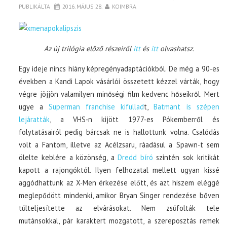
PUBLIKÁLTA
2016. MÁJUS 28.
KOIMBRA
Az új trilógia előző részeiről
itt
és
itt
olvashatsz.
Egy ideje nincs hiány képregényadaptációkból. De még a 90-es
években a Kandi Lapok vásárlói összetett kézzel várták, hogy
végre jöjjön valamilyen minőségi film kedvenc hőseikről. Mert
ugye a
Superman franchise kifullad
t,
Batmant is szépen
lejáratták
, a VHS-n kijött 1977-es Pókemberről és
folytatásairól pedig bárcsak ne is hallottunk volna. Csalódás
volt a Fantom, illetve az Acélzsaru, ráadásul a Spawn-t sem
ölelte keblére a közönség, a
Dredd bíró
szintén sok kritikát
kapott a rajongóktól. Ilyen felhozatal mellett ugyan kissé
aggódhattunk az X-Men érkezése előtt, és azt hiszem eléggé
meglepődött mindenki, amikor Bryan Singer rendezése bőven
túlteljesítette az elvárásokat. Nem zsúfolták tele
mutánsokkal, pár karaktert mozgatott, a szereposztás remek