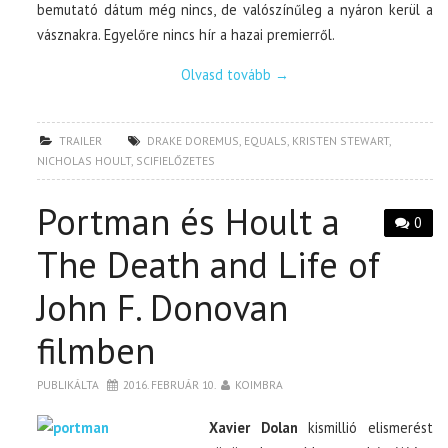
bemutató dátum még nincs, de valószínűleg a nyáron kerül a
vásznakra. Egyelőre nincs hír a hazai premierről.
Olvasd tovább
→
TRAILER
DRAKE DOREMUS
,
EQUALS
,
KRISTEN STEWART
,
NICHOLAS HOULT
,
SCIFIELŐZETES
Portman és Hoult a
0
The Death and Life of
John F. Donovan
filmben
PUBLIKÁLTA
2016. FEBRUÁR 10.
KOIMBRA
Xavier Dolan
kismillió elismerést