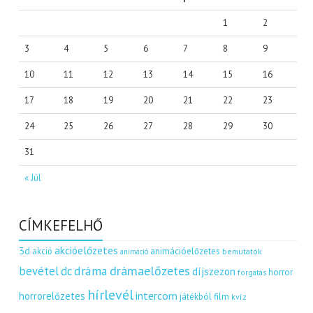
1
2
3
4
5
6
7
8
9
10
11
12
13
14
15
16
17
18
19
20
21
22
23
24
25
26
27
28
29
30
31
« Júl
CÍMKEFELHŐ
akcióelőzetes
3d
akció
animációelőzetes
bemutatók
animáció
dráma
drámaelőzetes
bevétel
dc
díjszezon
horror
forgatás
hírlevél
intercom
horrorelőzetes
játékból film
kvíz