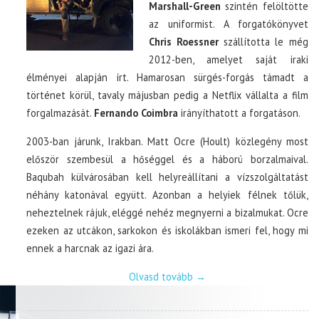
Marshall-Green
szintén felöltötte
az uniformist. A forgatókönyvet
Chris Roessner
szállította le még
2012-ben, amelyet saját iraki
élményei alapján írt. Hamarosan sürgés-forgás támadt a
történet körül, tavaly májusban pedig a Netflix vállalta a film
forgalmazását.
Fernando Coimbra
irányíthatott a forgatáson.
2003-ban járunk, Irakban. Matt Ocre (Hoult) közlegény most
először szembesül a hőséggel és a háború borzalmaival.
Baqubah külvárosában kell helyreállítani a vízszolgáltatást
néhány katonával együtt. Azonban a helyiek félnek tőlük,
neheztelnek rájuk, eléggé nehéz megnyerni a bizalmukat. Ocre
ezeken az utcákon, sarkokon és iskolákban ismeri fel, hogy mi
ennek a harcnak az igazi ára.
Olvasd tovább
→