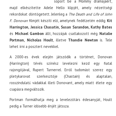
söpört be a Mommy drámájáért,
majd elkészítette Adele Hello klipjét, amely nézettségi
rekordokat döntögetett. Jelenleg a
The Death and Life of John
F. Donovan
filmjét készíti elő, amelynek fedélzetén eddig
Kit
Harrington, Jessica Chasatin, Susan Sarandon, Kathy Bates
és
Michael Gambon
állt, hozzájuk csatlakozott még
Natalie
Portman, Nicholas Hoult
, illetve
Thandie Newton
is. Tele
lehet írni a posztert nevekkel.
A 2000-es évek elején játszódik a történet, Donovan
(Harrington) tévés színész levelezni kezd egy fiatal
rajongójával, Rupert Turnerrel. Erről tudomást szerez egy
pletykarovat szerkesztője (Chastain) és alaptalan,
rosszindulatú vádakkal illeti Donovant, amely miatt élete egy
csapásra megváltozik.
Portman formálhatja meg a levelezőtárs édesanyját, Hoult
pedig a Turner idősebb énjét játssza.