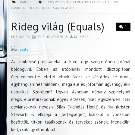
TRAILER
CHRIS ROESSNER
,
FERNANDO COIMBRA
,
HENRY
CAVILL
,
NICHOLAS HOULT
,
SAND CASTLE
Rideg világ (Equals)
1
PUBLIKÁLTA
2016. NOVEMBER 15.
KOIMBRA
Az emberiség maradéka a Föld egy szegletében próbál
boldogulni. Ebben az utópiának mondott disztópiában
érzelemmentes életet élnek. Nincs se sértődés, se öröm,
egyhangúan néz mindenki maga elé és jóformán ugyanúgy élik
napjaikat. Szerelem? Ugyan. Azonban néhány személynél
mégis előrefurakodnak egyes érzések, őket egyszerűen csak
deviánsoknak nevezik. Silas (Nicholas Hoult) és Nia (Kristen
Stewart) is elkapja a „betegséget”, kialakul a vonzalom
közöttük, titkon találkoznak és terveket szőnek. Menekülni
kell, csak így élhetik túl.