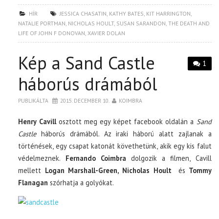
HÍR
JESSICA CHASATIN
,
KATHY BATES
,
KIT HARRINGTON
,
NATALIE PORTMAN
,
NICHOLAS HOULT
,
SUSAN SARANDON
,
THE DEATH AND
LIFE OF JOHN F DONOVAN
,
XAVIER DOLAN
Kép a Sand Castle
1
háborús drámából
PUBLIKÁLTA
2015. DECEMBER 10.
KOIMBRA
Henry Cavill
osztott meg egy képet facebook oldalán a
Sand
Castle
háborús drámából. Az iraki háború alatt zajlanak a
történések, egy csapat katonát követhetünk, akik egy kis falut
védelmeznek.
Fernando Coimbra
dolgozik a filmen, Cavill
mellett
Logan Marshall-Green, Nicholas Hoult
és
Tommy
Flanagan
szórhatja a golyókat.