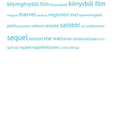
könyvből film
képregényből film
könyvajánló
marvel
megtörtént eset
nyereményjáték
magyar
mashup
satöbbi
remake
poén
reboot
scifielőzetes
pókember
scifi
sequel
star wars
sorozat
thrillerelőzetes
thriller
tv
tv
vígjátékelőzetes
vígjáték
spot
uip
x men
életrajz