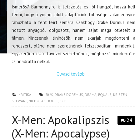
Ismerős? Bármennyire is tetszetős és jól hangzó, hozzá kell
tenni, hogy a young adult adaptációk többsége valamennyire
ráhúzható a fent leírt sémára. Csakhogy Drake Dormus nem
hozott anyagból dolgozott, hanem saját maga ötletelt a
filmen. Nincsenek tinihősök, nem akarják megdönteni a
rendszert, pláne nem szeretnének felszabadítani mindenkit.
Egyszerűen csak távozni szeretnének, méghozzá mindenféle
csinnadratta nélkül.
Olvasd tovább
→
KRITIKA
70 %
,
DRAKE DOREMUS
,
DRÁMA
,
EQUALS
,
KRISTEN
STEWART
,
NICHOLAS HOULT
,
SCIFI
X-Men: Apokalipszis
24
(X-Men: Apocalypse)