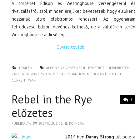
A történet Edison és Westinghouse versengéséről és
rivalizálásáról szól, minden erejüket bevetették, hogy elsőként
hozzanak létre elektromos rendszert. Az egyenáram
felfedezése Edison nevéhez köthető, de a váltóáram terén
Westinghouse-é a dicsőség.
Olvasd tovább
→
TRAILER
ALFONSO GOMEZ-REJON
,
BENEDICT CUMBERBATCH
,
KATHERINE WATERSTON
,
MICHAEL SHANNON
,
NICHOLAS HOULT
,
THE
CURRENT WAR
Rebel in the Rye
0
előzetes
PUBLIKÁLTA
2017. JÚLIUS 21.
KOIMBRA
2014-ben
Danny Strong
ült bele a