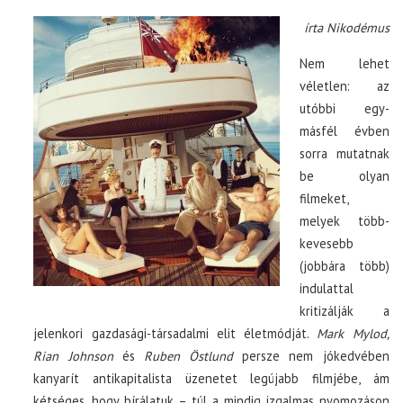
írta Nikodémus
Nem lehet
véletlen: az
utóbbi egy-
másfél évben
sorra mutatnak
be olyan
filmeket,
melyek több-
kevesebb
(jobbára több)
indulattal
kritizálják a
jelenkori gazdasági-társadalmi elit életmódját.
Mark Mylod,
Rian Johnson
és
Ruben Östlund
persze nem jókedvében
kanyarít antikapitalista üzenetet legújabb filmjébe, ám
kétséges, hogy bírálatuk – túl a mindig izgalmas nyomozáson