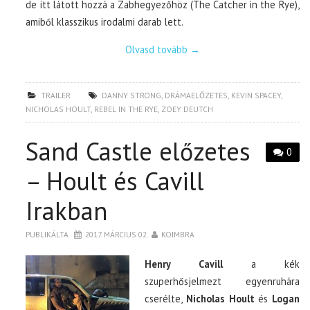
de itt látott hozzá a Zabhegyezőhöz (The Catcher in the Rye),
amiből klasszikus irodalmi darab lett.
Olvasd tovább
→
TRAILER
DANNY STRONG
,
DRÁMAELŐZETES
,
KEVIN SPACEY
,
NICHOLAS HOULT
,
REBEL IN THE RYE
,
ZOEY DEUTCH
Sand Castle előzetes
0
– Hoult és Cavill
Irakban
PUBLIKÁLTA
2017. MÁRCIUS 02.
KOIMBRA
Henry Cavill
a kék
szuperhősjelmezt egyenruhára
cserélte,
Nicholas Hoult
és
Logan