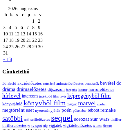
2026. augusztus
h
k
s
c
p
s
v
1
2
3
4
5
6
7
8
9
10
11
12
13
14
15
16
17
18
19
20
21
22
23
24
25
26
27
28
29
30
31
« Júl
Címkefelhő
bevétel
dc
akcióelőzetes
3d
animációelőzetes
akció
bemutatók
animáció
dráma
drámaelőzetes
díjszezon
horrorelőzetes
horror
forgatás
hírlevél
képregényből film
intercom
játékból film
kvíz
könyvből film
marvel
könyvajánló
magyar
mashup
remake
megtörtént eset
poén
reboot
nyereményjáték
pókember
sequel
satöbbi
star wars
sorozat
scifielőzetes
thriller
scifi
thrillerelőzetes
vígjátékelőzetes
vígjáték
tv spot
uip
x men
tv
életrajz