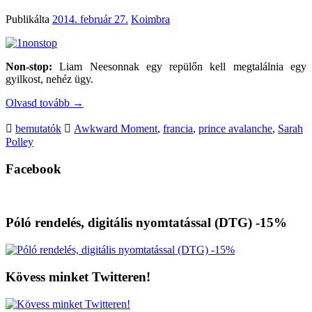
Publikálta
2014. február 27.
Koimbra
Non-stop:
Liam Neesonnak egy repülőn kell megtalálnia egy
gyilkost, nehéz ügy.
Olvasd tovább
→
bemutatók
Awkward Moment
,
francia
,
prince avalanche
,
Sarah
Polley
Facebook
Póló rendelés, digitális nyomtatással (DTG) -15%
Kövess minket Twitteren!