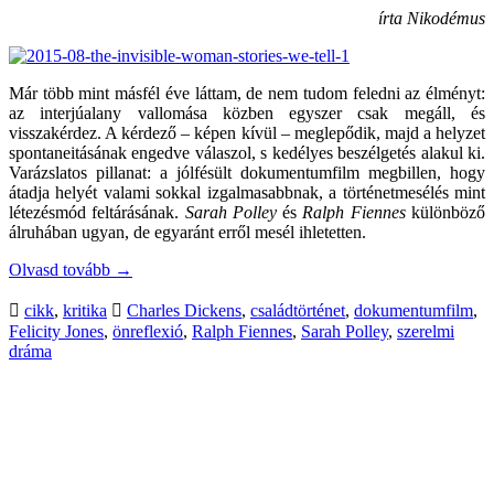
írta Nikodémus
Már több mint másfél éve láttam, de nem tudom feledni az élményt:
az interjúalany vallomása közben egyszer csak megáll, és
visszakérdez. A kérdező – képen kívül – meglepődik, majd a helyzet
spontaneitásának engedve válaszol, s kedélyes beszélgetés alakul ki.
Varázslatos pillanat: a jólfésült dokumentumfilm megbillen, hogy
átadja helyét valami sokkal izgalmasabbnak, a történetmesélés mint
létezésmód feltárásának.
Sarah Polley
és
Ralph Fiennes
különböző
álruhában ugyan, de egyaránt erről mesél ihletetten.
Olvasd tovább
→
cikk
,
kritika
Charles Dickens
,
családtörténet
,
dokumentumfilm
,
Felicity Jones
,
önreflexió
,
Ralph Fiennes
,
Sarah Polley
,
szerelmi
dráma