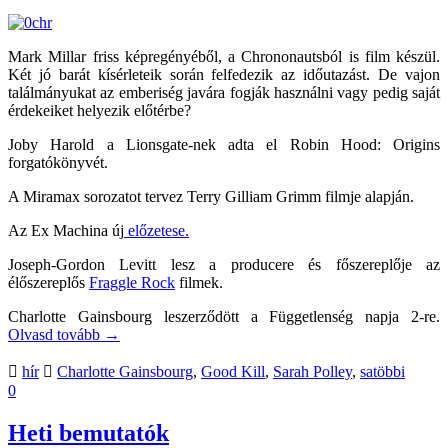
Mark Millar friss képregényéből, a Chrononautsból is film készül.
Két jó barát kísérleteik során felfedezik az időutazást. De vajon
találmányukat az emberiség javára fogják használni vagy pedig saját
érdekeiket helyezik előtérbe?
Joby Harold a Lionsgate-nek adta el Robin Hood: Origins
forgatókönyvét.
A Miramax sorozatot tervez Terry Gilliam Grimm filmje alapján.
Az Ex Machina új
előzetese.
Joseph-Gordon Levitt lesz a producere és főszereplője az
élőszereplős
Fraggle Rock
filmek.
Charlotte Gainsbourg leszerződött a Függetlenség napja 2-re.
Olvasd tovább
→
hír
Charlotte Gainsbourg
,
Good Kill
,
Sarah Polley
,
satöbbi
0
Heti bemutatók