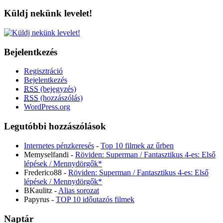
Küldj nekünk levelet!
Bejelentkezés
Regisztráció
Bejelentkezés
RSS
(bejegyzés)
RSS
(hozzászólás)
WordPress.org
Legutóbbi hozzászólások
Internetes pénzkeresés
-
Top 10 filmek az űrben
Memyselfandi
-
Röviden: Superman / Fantasztikus 4-es: Első
lépések / Mennydörgők*
Frederico88
-
Röviden: Superman / Fantasztikus 4-es: Első
lépések / Mennydörgők*
BKaulitz
-
Alias sorozat
Papyrus
-
TOP 10 időutazós filmek
Naptár