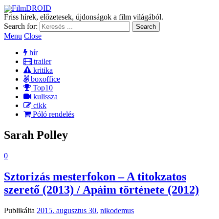
FilmDROID
Friss hírek, előzetesek, újdonságok a film világából.
Search for:
Menu
Close
hír
trailer
kritika
boxoffice
Top10
kulissza
cikk
Póló rendelés
Sarah Polley
0
Sztorizás mesterfokon – A titokzatos
szerető (2013) / Apáim története (2012)
Publikálta
2015. augusztus 30.
nikodemus