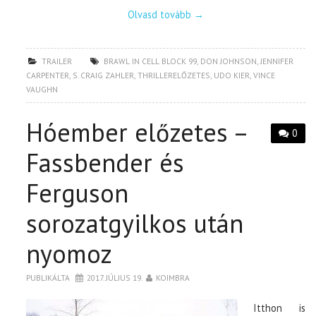
Olvasd tovább
→
TRAILER
BRAWL IN CELL BLOCK 99
,
DON JOHNSON
,
JENNIFER
CARPENTER
,
S. CRAIG ZAHLER
,
THRILLERELŐZETES
,
UDO KIER
,
VINCE
VAUGHN
Hóember előzetes –
0
Fassbender és
Ferguson
sorozatgyilkos után
nyomoz
PUBLIKÁLTA
2017. JÚLIUS 19.
KOIMBRA
Itthon is