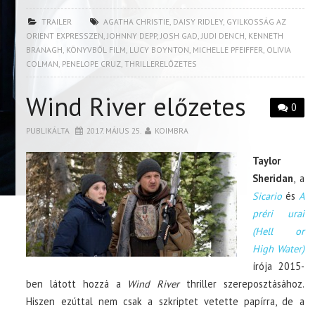
TRAILER
AGATHA CHRISTIE
,
DAISY RIDLEY
,
GYILKOSSÁG AZ
ORIENT EXPRESSZEN
,
JOHNNY DEPP
,
JOSH GAD
,
JUDI DENCH
,
KENNETH
BRANAGH
,
KÖNYVBŐL FILM
,
LUCY BOYNTON
,
MICHELLE PFEIFFER
,
OLIVIA
COLMAN
,
PENELOPE CRUZ
,
THRILLERELŐZETES
Wind River előzetes
0
PUBLIKÁLTA
2017. MÁJUS 25.
KOIMBRA
Taylor
Sheridan
, a
Sicario
és
A
préri urai
(Hell or
High Water)
írója 2015-
ben látott hozzá a
Wind River
thriller szereposztásához.
Hiszen ezúttal nem csak a szkriptet vetette papírra, de a