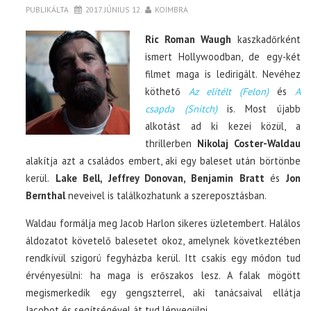
PUBLIKÁLTA
2017. JÚNIUS 12.
KOIMBRA
Ric Roman Waugh
kaszkadőrként
ismert Hollywoodban, de egy-két
filmet maga is ledirigált. Nevéhez
köthető
Az elítélt (Felon)
és
A
csapda (Snitch)
is. Most újabb
alkotást ad ki kezei közül, a
thrillerben
Nikolaj Coster-Waldau
alakítja azt a családos embert, aki egy baleset után börtönbe
kerül.
Lake Bell, Jeffrey Donovan, Benjamin Bratt
és
Jon
Bernthal
neveivel is találkozhatunk a szereposztásban.
Waldau formálja meg Jacob Harlon sikeres üzletembert. Halálos
áldozatot követelő balesetet okoz, amelynek következtében
rendkívül szigorú fegyházba kerül. Itt csakis egy módon tud
érvényesülni: ha maga is erőszakos lesz. A falak mögött
megismerkedik egy gengszterrel, aki tanácsaival ellátja
Jacobot és segítségével át tud lényegülni.