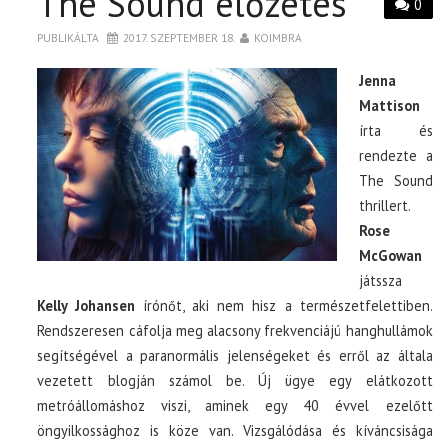
The Sound előzetes
0
PUBLIKÁLTA
2017. SZEPTEMBER 18.
KOIMBRA
Jenna
Mattison
írta és
rendezte a
The Sound
thrillert.
Rose
McGowan
játssza
Kelly Johansen
írónőt, aki nem hisz a természetfelettiben.
Rendszeresen cáfolja meg alacsony frekvenciájú hanghullámok
segítségével a paranormális jelenségeket és erről az általa
vezetett blogján számol be. Új ügye egy elátkozott
metróállomáshoz viszi, aminek egy 40 évvel ezelőtt
öngyilkossághoz is köze van. Vizsgálódása és kíváncsisága