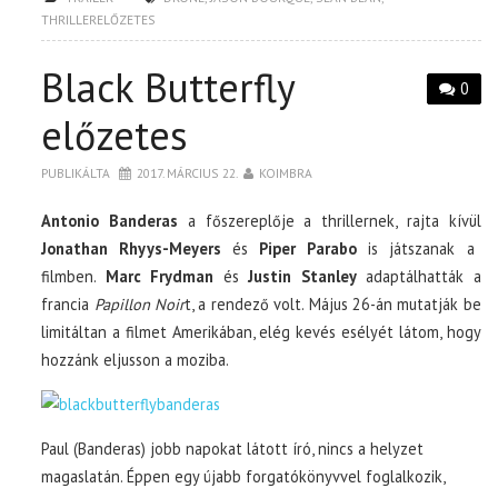
THRILLERELŐZETES
Black Butterfly
0
előzetes
PUBLIKÁLTA
2017. MÁRCIUS 22.
KOIMBRA
Antonio Banderas
a főszereplője a thrillernek, rajta kívül
Jonathan Rhyys-Meyers
és
Piper Parabo
is játszanak a
filmben.
Marc Frydman
és
Justin Stanley
adaptálhatták a
francia
Papillon Noir
t, a rendező volt. Május 26-án mutatják be
limitáltan a filmet Amerikában, elég kevés esélyét látom, hogy
hozzánk eljusson a moziba.
Paul (Banderas) jobb napokat látott író, nincs a helyzet
magaslatán. Éppen egy újabb forgatókönyvvel foglalkozik,