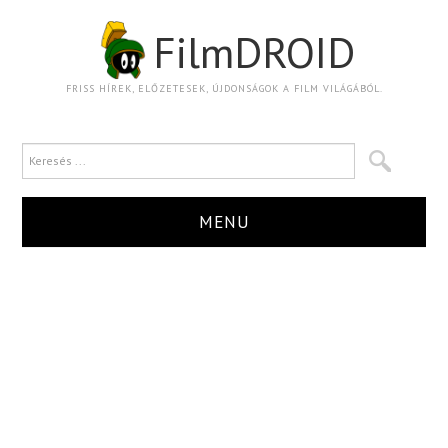
FilmDROID
FRISS HÍREK, ELŐZETESEK, ÚJDONSÁGOK A FILM VILÁGÁBÓL.
MENU
HÍR
TRAILER
KRITIKA
BOXOFFICE