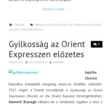
Olvasd tovább
→
TRAILER
NIKOLAJ-COSTER WALDAU
,
RIC ROMAN WAUGH
,
SHOT
CALLER
,
THRILLERELŐZETES
Gyilkosság az Orient
0
Expresszen előzetes
PUBLIKÁLTA
2017. JÚNIUS 01.
KOIMBRA
Agatha
Christie
klasszikus krimijeiből rengeteg mozis-és tévéfilm született.
2013 végén a Foxnál hozzáláttak a
Gyilkosság az Orient
Expresszen (Murder on the Orient Express)
tervezgetéséhez,
Kenneth Branagh
vállalta be a rendezést, egyben ő lesz a