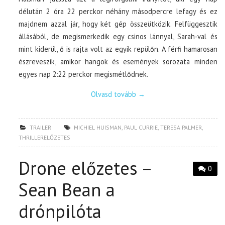
délután 2 óra 22 perckor néhány másodpercre lefagy és ez
majdnem azzal jár, hogy két gép összeütközik. Felfüggesztik
állásából, de megismerkedik egy csinos lánnyal, Sarah-val és
mint kiderül, ő is rajta volt az egyik repülőn. A férfi hamarosan
észreveszik, amikor hangok és események sorozata minden
egyes nap 2:22 perckor megismétlődnek.
Olvasd tovább
→
TRAILER
MICHIEL HUISMAN
,
PAUL CURRIE
,
TERESA PALMER
,
THRILLERELŐZETES
Drone előzetes –
0
Sean Bean a
drónpilóta