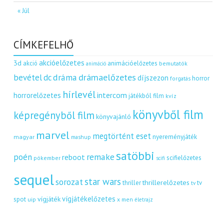
« Júl
CÍMKEFELHŐ
akcióelőzetes
3d
akció
animációelőzetes
bemutatók
animáció
dráma
drámaelőzetes
bevétel
dc
díjszezon
horror
forgatás
hírlevél
intercom
horrorelőzetes
játékból film
kvíz
könyvből film
képregényből film
könyvajánló
marvel
megtörtént eset
nyereményjáték
magyar
mashup
satöbbi
remake
poén
reboot
scifielőzetes
pókember
scifi
sequel
star wars
sorozat
thrillerelőzetes
thriller
tv
tv
vígjátékelőzetes
vígjáték
spot
uip
x men
életrajz