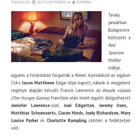
PUBLIKÁLTA
2017. SZEPTEMBER 14.
KOIMBRA
Tavaly
januárban
Budapestre
költözött a
Red
Sparrow
thriller
stábja,
ugyanis a fővárosban forgatták a filmet. A produkció az egykori
CIA-s
Jason Matthews
Edgar-díjat kapott, nálunk is megjelent
regénye alapján készült. Francis Lawrence
Az éhezők viadala
(The Hunger Games)
franchise után ismét együtt dolgozhatott
Jennifer Lawrence
-szel.
Joel Edgerton, Jeremy Irons,
Matthias Schoenaerts, Ciaran Hinds, Joely Richardson, Mary
Louise Parker
és
Charlotte Rampling
szintén a fedélzeten
volt.