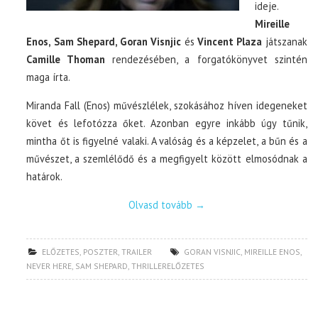
ideje.
Mireille
Enos, Sam Shepard, Goran Visnjic
és
Vincent Plaza
játszanak
Camille Thoman
rendezésében, a forgatókönyvet szintén
maga írta.
Miranda Fall (Enos) művészlélek, szokásához híven idegeneket
követ és lefotózza őket. Azonban egyre inkább úgy tűnik,
mintha őt is figyelné valaki. A valóság és a képzelet, a bűn és a
művészet, a szemlélődő és a megfigyelt között elmosódnak a
határok.
Olvasd tovább
→
ELŐZETES
,
POSZTER
,
TRAILER
GORAN VISNJIC
,
MIREILLE ENOS
,
NEVER HERE
,
SAM SHEPARD
,
THRILLERELŐZETES