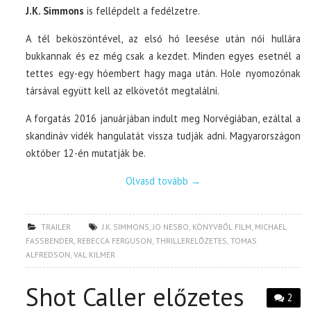
J.K. Simmons
is fellépdelt a fedélzetre.
A tél beköszöntével, az első hó leesése után női hullára
bukkannak és ez még csak a kezdet. Minden egyes esetnél a
tettes egy-egy hóembert hagy maga után. Hole nyomozónak
társával együtt kell az elkövetőt megtalálni.
A forgatás 2016 januárjában indult meg Norvégiában, ezáltal a
skandináv vidék hangulatát vissza tudják adni. Magyarországon
október 12-én mutatják be.
Olvasd tovább
→
TRAILER
J.K. SIMMONS
,
JO NESBO
,
KÖNYVBŐL FILM
,
MICHAEL
FASSBENDER
,
REBECCA FERGUSON
,
THRILLERELŐZETES
,
TOMAS
ALFREDSON
,
VAL KILMER
Shot Caller előzetes
2