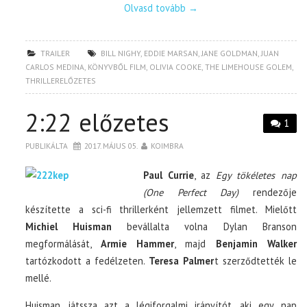
Olvasd tovább
→
TRAILER
BILL NIGHY
,
EDDIE MARSAN
,
JANE GOLDMAN
,
JUAN
CARLOS MEDINA
,
KÖNYVBŐL FILM
,
OLIVIA COOKE
,
THE LIMEHOUSE GOLEM
,
THRILLERELŐZETES
2:22 előzetes
1
PUBLIKÁLTA
2017. MÁJUS 05.
KOIMBRA
Paul Currie
, az
Egy tökéletes nap
(One Perfect Day)
rendezője
készítette a sci-fi thrillerként jellemzett filmet. Mielőtt
Michiel Huisman
bevállalta volna Dylan Branson
megformálását,
Armie Hammer
, majd
Benjamin Walker
tartózkodott a fedélzeten.
Teresa Palmer
t szerződtették le
mellé.
Huisman játssza azt a légiforgalmi irányítót, aki egy nap