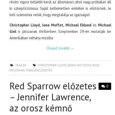
révén egyre beljebb kerül az állomáson, ahol nagy próbákat áll
ki szkepticizmusa. Saját kellemetlen emlékei is előtörnek, le
kell számolnia velük, hogy megtalálja az igazságot.
Christopher Lloyd, Jane Moffat, Michael Eklund
és
Michael
Giel
is játszanak thrillerben. Szeptember 29-én mutatják be
Amerikában néhány moziba.
Olvasd tovább
→
TRAILER
CHRISTOPHER LLOYD
,
JENNA MATTISON
,
ROSE
MCGOWAN
,
THRILLERELŐZETES
Red Sparrow előzetes
0
– Jennifer Lawrence,
az orosz kémnő