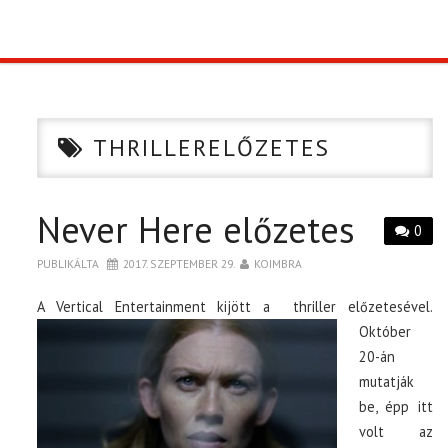
TOP10
KULISSZA
THRILLERELŐZETES
CIKK
Never Here előzetes
PÓLÓ RENDELÉS
0
PUBLIKÁLTA
2017. SZEPTEMBER 29.
KOIMBRA
A Vertical Entertainment kijött a
thriller előzetesével.
Október
20-án
mutatják
be, épp itt
volt az