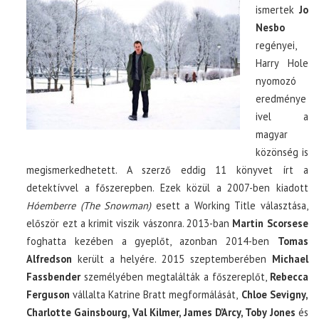
ismertek
Jo
Nesbo
regényei,
Harry Hole
nyomozó
eredménye
ivel a
magyar
közönség is
megismerkedhetett. A szerző eddig 11 könyvet írt a
detektívvel a főszerepben. Ezek közül a 2007-ben kiadott
Hóemberre (The Snowman)
esett a Working Title választása,
először ezt a krimit viszik vászonra. 2013-ban
Martin Scorsese
foghatta kezében a gyeplőt, azonban 2014-ben
Tomas
Alfredson
került a helyére. 2015 szeptemberében
Michael
Fassbender
személyében megtalálták a főszereplőt,
Rebecca
Ferguson
vállalta Katrine Bratt megformálását,
Chloe Sevigny,
Charlotte Gainsbourg, Val Kilmer, James D’Arcy, Toby Jones
és