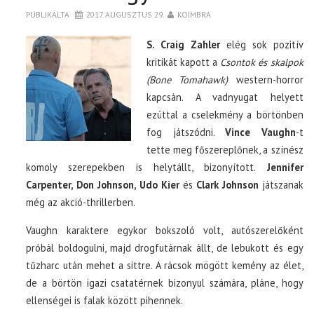
PUBLIKÁLTA
2017. AUGUSZTUS 29.
KOIMBRA
S. Craig Zahler
elég sok pozitív
kritikát kapott a
Csontok és skalpok
(Bone Tomahawk)
western-horror
kapcsán. A vadnyugat helyett
ezúttal a cselekmény a börtönben
fog játszódni.
Vince Vaughn
-t
tette meg főszereplőnek, a színész
komoly szerepekben is helytállt, bizonyított.
Jennifer
Carpenter, Don Johnson, Udo Kier
és
Clark Johnson
játszanak
még az akció-thrillerben.
Vaughn karaktere egykor bokszoló volt, autószerelőként
próbál boldogulni, majd drogfutárnak állt, de lebukott és egy
tűzharc után mehet a sittre. A rácsok mögött kemény az élet,
de a börtön igazi csatatérnek bizonyul számára, pláne, hogy
ellenségei is falak között pihennek.