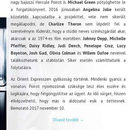
nagy bajuszú Hercule Poirot is.
Michael Green
pötyöghette le
a forgatókönyvet. 2016 júniusában
Angelina Jolie
került
közelebbi kapcsolatba a projekttel, vele nem sikerült
megállapodni, de
Charlize Theron
sem lépdelt fel a
szerelvényre. Kiderült, hogy a stúdió neves színészgárdát akar,
akárcsak a az 1974-es film esetében.
Johnny Depp, Michelle
Pfeiffer, Daisy Ridley, Judi Dench, Penelope Cruz, Lucy
Boynton, Josh Gad, Olivia Colman
és
Willem Dafoe
neveivel
találkozhatunk a stáblistán. Siker esetén számíthatunk a
folytatásra.
Az Orient Expresszen gyilkosság történik. Mindenki gyanús a
vonaton. Poirot nyomozónak szüksége lesz éles eszére és
logikájára, hogy felgöngyölítse az ügyet. Az idő sürget, hiszen
elképzelhető, hogy más is áldozatul esik a tettesnek.
Bemutató 2017 november 10.
Olvasd tovább
→