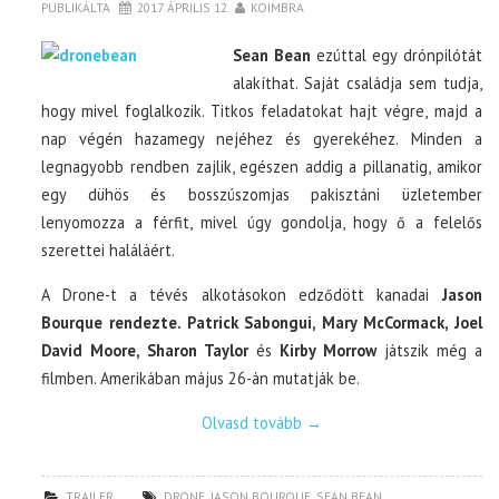
PUBLIKÁLTA
2017. ÁPRILIS 12.
KOIMBRA
Sean Bean
ezúttal egy drónpilótát
alakíthat. Saját családja sem tudja,
hogy mivel foglalkozik. Titkos feladatokat hajt végre, majd a
nap végén hazamegy nejéhez és gyerekéhez. Minden a
legnagyobb rendben zajlik, egészen addig a pillanatig, amikor
egy dühös és bosszúszomjas pakisztáni üzletember
lenyomozza a férfit, mivel úgy gondolja, hogy ő a felelős
szerettei haláláért.
A Drone-t a tévés alkotásokon edződött kanadai
Jason
Bourque rendezte. Patrick Sabongui, Mary McCormack, Joel
David Moore, Sharon Taylor
és
Kirby Morrow
játszik még a
filmben. Amerikában május 26-án mutatják be.
Olvasd tovább
→
TRAILER
DRONE
,
JASON BOURQUE
,
SEAN BEAN
,