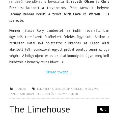
rendezői teendőket is bevállalta.
Elizabeth Olsen
és
Chris
Pine
csatlakozott a tervezethez, Pine távozott, helyére
Jeremy Renner
került. A zenét
Nick Cave
és
Warren Ellis
szerezte.
Renner játssza Cory Lambertet, az indián rezervátumban
ügyködő természeti értékekért felelős ügynököt. Amikor a
területen fiatal női holttestre bukkannak az Olsen által
alakított FBI nyomozóval együtt próbál pontot tenni az ügy
végére. A hölgy újonc és ez az első komolyabb ügye, meg kell
birkóznia a kemény télies idővel is.
Olvasd tovább
→
TRAILER
ELIZABETH OLSEN
,
JEREMY RENNER
,
NICK CAVE
,
TAYLOR SHERIDAN
,
THRILLERELŐZETES
,
WIND RIVER
The Limehouse
0