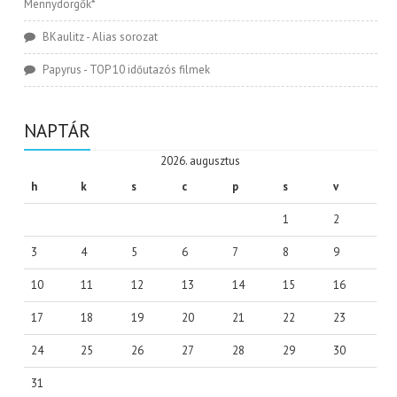
Mennydörgők*
BKaulitz
-
Alias sorozat
Papyrus
-
TOP 10 időutazós filmek
NAPTÁR
2026. augusztus
h
k
s
c
p
s
v
1
2
3
4
5
6
7
8
9
10
11
12
13
14
15
16
17
18
19
20
21
22
23
24
25
26
27
28
29
30
31