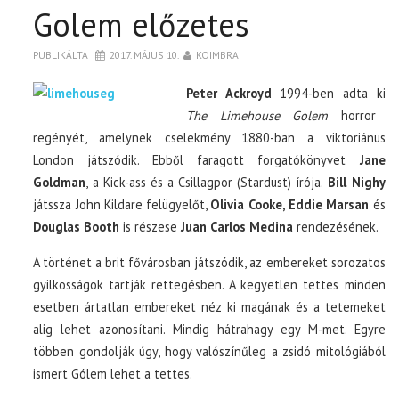
Golem előzetes
PUBLIKÁLTA
2017. MÁJUS 10.
KOIMBRA
Peter Ackroyd
1994-ben adta ki
The Limehouse Golem
horror
regényét, amelynek cselekmény 1880-ban a viktoriánus
London játszódik. Ebből faragott forgatókönyvet
Jane
Goldman
, a Kick-ass és a Csillagpor (Stardust) írója.
Bill Nighy
játssza John Kildare felügyelőt,
Olivia Cooke, Eddie Marsan
és
Douglas Booth
is részese
Juan Carlos Medina
rendezésének.
A történet a brit fővárosban játszódik, az embereket sorozatos
gyilkosságok tartják rettegésben. A kegyetlen tettes minden
esetben ártatlan embereket néz ki magának és a tetemeket
alig lehet azonosítani. Mindig hátrahagy egy M-met. Egyre
többen gondolják úgy, hogy valószínűleg a zsidó mitológiából
ismert Gólem lehet a tettes.