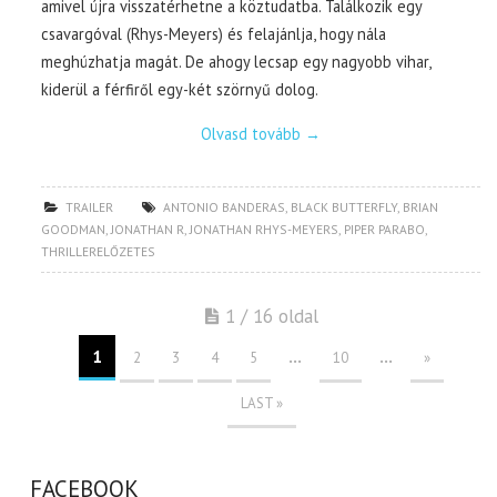
amivel újra visszatérhetne a köztudatba. Találkozik egy
csavargóval (Rhys-Meyers) és felajánlja, hogy nála
meghúzhatja magát. De ahogy lecsap egy nagyobb vihar,
kiderül a férfiről egy-két szörnyű dolog.
Olvasd tovább
→
TRAILER
ANTONIO BANDERAS
,
BLACK BUTTERFLY
,
BRIAN
GOODMAN
,
JONATHAN R
,
JONATHAN RHYS-MEYERS
,
PIPER PARABO
,
THRILLERELŐZETES
1 / 16 oldal
1
...
...
2
3
4
5
10
»
LAST »
FACEBOOK