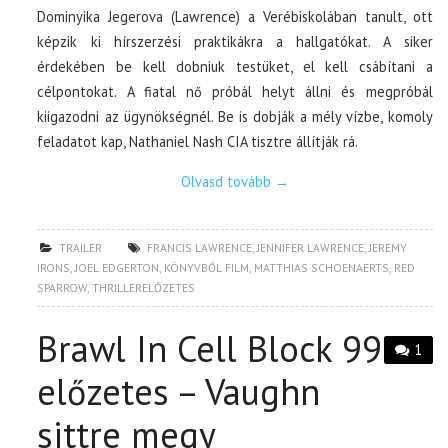
Dominyika Jegerova (Lawrence) a Verébiskolában tanult, ott
képzik ki hírszerzési praktikákra a hallgatókat. A siker
érdekében be kell dobniuk testüket, el kell csábítani a
célpontokat. A fiatal nő próbál helyt állni és megpróbál
kiigazodni az ügynökségnél. Be is dobják a mély vízbe, komoly
feladatot kap, Nathaniel Nash CIA tisztre állítják rá.
Olvasd tovább
→
TRAILER
FRANCIS LAWRENCE
,
JENNIFER LAWRENCE
,
JEREMY
IRONS
,
JOEL EDGERTON
,
KÖNYVBŐL FILM
,
MATTHIAS SCHOENAERTS
,
RED
SPARROW
,
THRILLERELŐZETES
Brawl In Cell Block 99
1
előzetes – Vaughn
sittre megy