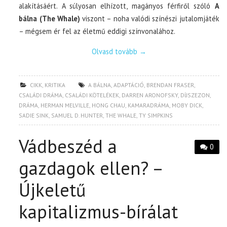
alakításáért. A súlyosan elhízott, magányos férfiről szóló
A
bálna (The Whale)
viszont – noha valódi színészi jutalomjáték
– mégsem ér fel az életmű eddigi színvonalához.
Olvasd tovább
→
CIKK
,
KRITIKA
A BÁLNA
,
ADAPTÁCIÓ
,
BRENDAN FRASER
,
CSALÁDI DRÁMA
,
CSALÁDI KÖTELÉKEK
,
DARREN ARONOFSKY
,
DÍJSZEZON
,
DRÁMA
,
HERMAN MELVILLE
,
HONG CHAU
,
KAMARADRÁMA
,
MOBY DICK
,
SADIE SINK
,
SAMUEL D. HUNTER
,
THE WHALE
,
TY SIMPKINS
Vádbeszéd a
0
gazdagok ellen? –
Újkeletű
kapitalizmus-bírálat