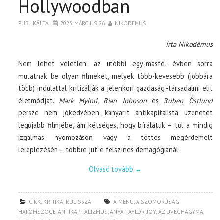
Hollywoodban
PUBLIKÁLTA
2023. MÁRCIUS 26.
NIKODEMUS
írta Nikodémus
Nem lehet véletlen: az utóbbi egy-másfél évben sorra
mutatnak be olyan filmeket, melyek több-kevesebb (jobbára
több) indulattal kritizálják a jelenkori gazdasági-társadalmi elit
életmódját.
Mark Mylod, Rian Johnson
és
Ruben Östlund
persze nem jókedvében kanyarít antikapitalista üzenetet
legújabb filmjébe, ám kétséges, hogy bírálatuk – túl a mindig
izgalmas nyomozáson vagy a tettes megérdemelt
leleplezésén – többre jut-e felszínes demagógiánál.
Olvasd tovább
→
CIKK
,
KRITIKA
,
KULISSZA
A MENÜ
,
A SZOMORÚSÁG
HÁROMSZÖGE
,
ANTIKAPITALIZMUS
,
ANYA TAYLOR-JOY
,
AZ ÜVEGHAGYMA
,