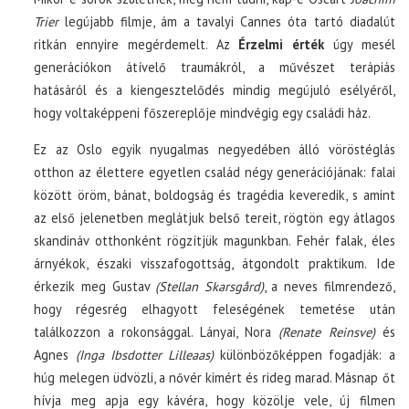
Trier
legújabb filmje, ám a tavalyi Cannes óta tartó diadalút
ritkán ennyire megérdemelt. Az
Érzelmi érték
úgy mesél
generációkon átívelő traumákról, a művészet terápiás
hatásáról és a kiengesztelődés mindig megújuló esélyéről,
hogy voltaképpeni főszereplője mindvégig egy családi ház.
Ez az Oslo egyik nyugalmas negyedében álló vöröstéglás
otthon az élettere egyetlen család négy generációjának: falai
között öröm, bánat, boldogság és tragédia keveredik, s amint
az első jelenetben meglátjuk belső tereit, rögtön egy átlagos
skandináv otthonként rögzítjük magunkban. Fehér falak, éles
árnyékok, északi visszafogottság, átgondolt praktikum. Ide
érkezik meg Gustav
(Stellan Skarsgård)
, a neves filmrendező,
hogy régesrég elhagyott feleségének temetése után
találkozzon a rokonsággal. Lányai, Nora
(Renate Reinsve)
és
Agnes
(Inga Ibsdotter Lilleaas)
különbözőképpen fogadják: a
húg melegen üdvözli, a nővér kimért és rideg marad. Másnap őt
hívja meg apja egy kávéra, hogy közölje vele, új filmen