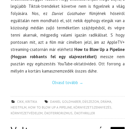
legújabb Tiktok-trendeket követve nem is figyelnek a világ
folyására. Nos, ez
Daniel Goldhaber
filmjének hőseiről
egyáltalán nem mondható el, sőt: nekik épphogy elegük van a
közösségi médián zajló terméketlen szájtépésből, és végre
tenni akarnak, mégpedig valami igazán radikálisat. S hogy
pontosan mit, azt a film már címében jelzi, ám az AppleTV+
streaming-csatornán már elérhető
How to Blow Up a Pipeline
(Hogyan robbants fel egy olajvezetéket)
messze nem
pusztán egy egészestés YouTube-oktatóvideó. Ott forrong a
mélyén a kortárs kamasznemzedék összes dühe.
Olvasd tovább
→
CIKK
,
KRITIKA
DANIEL GOLDHABER
,
DÍJSZEZON
,
DRÁMA
,
HEISTFILM
,
HOW TO BLOW UP A PIPELINE
,
KÖRNYEZETSZENNYEZÉS
,
KÖRNYEZETVÉDELEM
,
ÖKOTERRORIZMUS
,
ÖKOTHRILLER