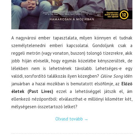
A nagyvárosi ember tapasztalata, milyen könnyen el tudnak
személytelenedni emberi kapcsolatai. Gondoljunk csak a
reggeli metrón (vagy vonaton, buszon) tolongó tízezrekre, akik
jobb híján elviselik, hogy egymás közelébe kényszerültek, de
lélekben nem is lehetnének távolabb. Lehetséges-e egy
valódi, sorsfordító találkozás ilyen közegben?
Céline Song
idén
januárban a hazai mozikban is bemutatott elsőfilmje, az
Előző
életek (Past Lives)
ezzel a lehetőséggel játszik el, ám
ellenkező nézőpontból: elválaszthat-e milliónyi kilométer két,
mélységesen összetartozó lelket?
Olvasd tovább
→