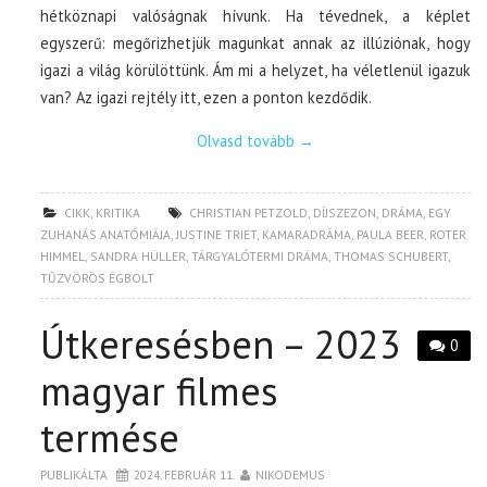
hétköznapi valóságnak hívunk. Ha tévednek, a képlet
egyszerű: megőrizhetjük magunkat annak az illúziónak, hogy
igazi a világ körülöttünk. Ám mi a helyzet, ha véletlenül igazuk
van? Az igazi rejtély itt, ezen a ponton kezdődik.
Olvasd tovább
→
CIKK
,
KRITIKA
CHRISTIAN PETZOLD
,
DÍJSZEZON
,
DRÁMA
,
EGY
ZUHANÁS ANATÓMIÁJA
,
JUSTINE TRIET
,
KAMARADRÁMA
,
PAULA BEER
,
ROTER
HIMMEL
,
SANDRA HÜLLER
,
TÁRGYALÓTERMI DRÁMA
,
THOMAS SCHUBERT
,
TŰZVÖRÖS ÉGBOLT
Útkeresésben – 2023
0
magyar filmes
termése
PUBLIKÁLTA
2024. FEBRUÁR 11.
NIKODEMUS