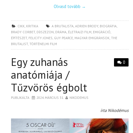
Olvasd tovább
→
CIKK
,
KRITIKA
A BRUTALISTA
,
ADRIEN BRODY
,
BIOGRÁFIA
,
BRADY CORBET
,
DÍJSZEZON
,
DRÁMA
,
ÉLETRAJZI FILM
,
EMIGRÁCIÓ
,
ÉPÍTÉSZET
,
FELICITY JONES
,
GUY PEARCE
,
MAGYAR EMIGRÁNSOK
,
THE
BRUTALIST
,
TÖRTÉNELMI FILM
Egy zuhanás
0
anatómiája /
Tűzvörös égbolt
PUBLIKÁLTA
2024. MÁRCIUS 31.
NIKODEMUS
írta Nikodémus