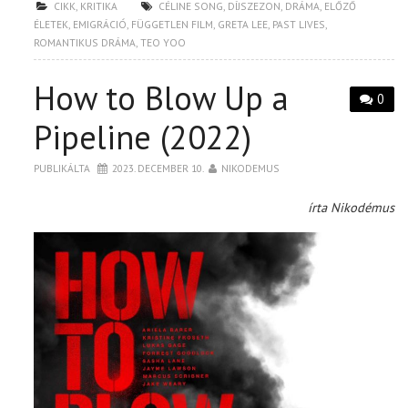
CIKK
,
KRITIKA
CÉLINE SONG
,
DÍJSZEZON
,
DRÁMA
,
ELŐZŐ
ÉLETEK
,
EMIGRÁCIÓ
,
FÜGGETLEN FILM
,
GRETA LEE
,
PAST LIVES
,
ROMANTIKUS DRÁMA
,
TEO YOO
How to Blow Up a
0
Pipeline (2022)
PUBLIKÁLTA
2023. DECEMBER 10.
NIKODEMUS
írta Nikodémus