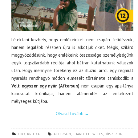
Lélektani közhely, hogy emlékeinket nem csupán felidézzük,
hanem legalább részben újra is alkotjuk őket. Mégis, szilárd
meggyőződésünk, hogy emlékeink összessége személyiségünk
egyik legszilárdabb régiója, ahol bátran kutathatunk válaszok
után. Hogy mennyire törékeny ez az illúzió, arról egy régmúlt
nyaralás rendhagyó módon elmesélt története tanúskodik: a
Volt egyszer egy nyár (Aftersun)
nem csupán egy apa-lánya
kapcsolat krónikája, hanem alámerülés az emlékezet
mélységes kútjába.
Olvasd tovább
→
CIKK
,
KRITIKA
AFTERSUN
,
CHARLOTTE WELLS
,
DÍJSZEZON
,