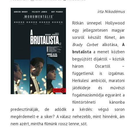
írta Nikodémus
Ritkán ünnepel Hollywood
egy jellegzetesen magyar
sorsról készült filmet, ám
Brady Corbet
alkotása,
A
brutalista
a menet közben
begyűjtött díjaktól – köztük
három Oscartól –
függetlenül is izgalmas.
Herkulesi ambíciói, maratoni
játékideje és művészi
fogalmazásmódja egyaránt a
filmtörténeti kánonba
predesztinálják, de adódik a kérdés: végső soron
megérdemelt-e a siker? A válasz nehezebb, mint hinnénk, ám
nem azért, mintha filmünk rossz lenne, sőt.