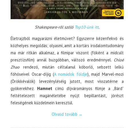
Shakespeare-ről szóló
Top10-ünk itt
.
Életrajzból magyarázni életművet? Egyszerre kézenfekvő és
közhelyes megoldás; olyasmi, amit a kortárs irodalomtudomány
ma már ritkán alkalmaz, a filmipar viszont (főként a midcult
presztízsfilm) annál buzgóbban, változó eredménnyel.
Chloé
Zhao
rendező, miután céltalanul kóborló, sebzett lelkű
főhőseivel Oscar-díjig (
A nomádok földje
), majd Marvel-mozi
(Örökkévalók) levezényléséig jutott, most visszatérne a
gyökerekhez.
Hamnet
című díjvárományos filmje a „Bárd”
feltételezett magánéletébe nyújt bepillantást, jórészt
feleségének küzdelmein keresztül.
Olvasd tovább
→