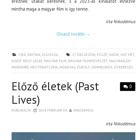
éreznek: utakat keresnek; s a 2023-as kínálatot elnézve
mintha maga a magyar film is így tenne.
írta Nikodémus
Olvasd tovább
→
CIKK
,
KRITIKA
,
KULISSZA
27
,
DÍJSZEZON
,
ESSZÉ
,
HADIK
,
HAT HÉT
,
KOJOT NÉGY LELKE
,
MAGYAR FILM
,
MAGYAR FILMMŰVÉSZET
,
MAGYARÁZAT
MINDENRE
,
MESTERJÁTSZMA
,
MŰANYAG ÉGBOLT
,
SEMMELWEIS
,
ÚTKERESÉS
Előző életek (Past
0
Lives)
PUBLIKÁLTA
2024. FEBRUÁR 04.
NIKODEMUS
írta Nikodémus