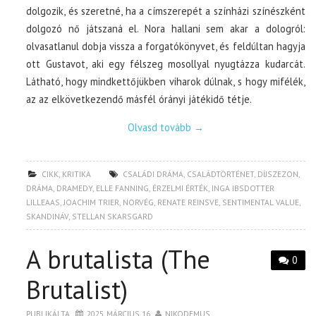
dolgozik, és szeretné, ha a címszerepét a színházi színészként
dolgozó nő játszaná el. Nora hallani sem akar a dologról:
olvasatlanul dobja vissza a forgatókönyvet, és feldúltan hagyja
ott Gustavot, aki egy félszeg mosollyal nyugtázza kudarcát.
Látható, hogy mindkettőjükben viharok dúlnak, s hogy mifélék,
az az elkövetkezendő másfél órányi játékidő tétje.
Olvasd tovább
→
CIKK
,
KRITIKA
CSALÁDI DRÁMA
,
CSALÁDTÖRTÉNET
,
DÍJSZEZON
,
DRÁMA
,
DRAMEDY
,
ELLE FANNING
,
ÉRZELMI ÉRTÉK
,
INGA IBSDOTTER
LILLEAAS
,
JOACHIM TRIER
,
NORVÉG
,
RENATE REINSVE
,
SENTIMENTAL VALUE
,
SKANDINÁV
,
STELLAN SKARSGARD
A brutalista (The
0
Brutalist)
PUBLIKÁLTA
2025. MÁRCIUS 16.
NIKODEMUS