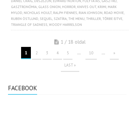
DANIEL CRAIG
,
DÍJSZEZON
,
EDWARD NORTON
,
FOLYTATÁS
,
GASZTRO
,
GASZTRONÓMIA
,
GLASS ONION
,
HORROR
,
KNIVES OUT
,
KRIMI
,
MARK
MYLOD
,
NICHOLAS HOULT
,
RALPH FIENNES
,
RIAN JOHNSON
,
ROAD MOVIE
,
RUBEN ÖSTLUND
,
SEQUEL
,
SZATÍRA
,
THE MENU
,
THRILLER
,
TŐRBE EJTVE
,
TRIANGLE OF SADNESS
,
WOODY HARRELSON
1 / 18 oldal
1
...
...
2
3
4
5
10
»
LAST »
FACEBOOK