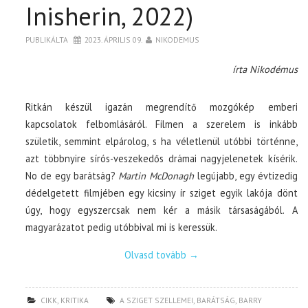
Inisherin, 2022)
PUBLIKÁLTA
2023. ÁPRILIS 09.
NIKODEMUS
írta Nikodémus
Ritkán készül igazán megrendítő mozgókép emberi
kapcsolatok felbomlásáról. Filmen a szerelem is inkább
születik, semmint elpárolog, s ha véletlenül utóbbi történne,
azt többnyire sírós-veszekedős drámai nagyjelenetek kísérik.
No de egy barátság?
Martin McDonagh
legújabb, egy évtizedig
dédelgetett filmjében egy kicsiny ír sziget egyik lakója dönt
úgy, hogy egyszercsak nem kér a másik társaságából. A
magyarázatot pedig utóbbival mi is keressük.
Olvasd tovább
→
CIKK
,
KRITIKA
A SZIGET SZELLEMEI
,
BARÁTSÁG
,
BARRY