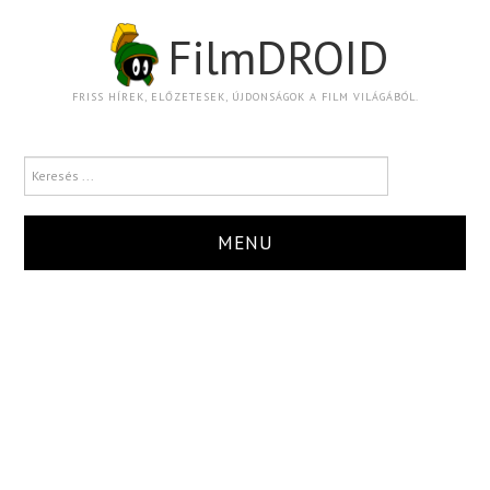
FilmDROID
FRISS HÍREK, ELŐZETESEK, ÚJDONSÁGOK A FILM VILÁGÁBÓL.
MENU
HÍR
TRAILER
KRITIKA
BOXOFFICE