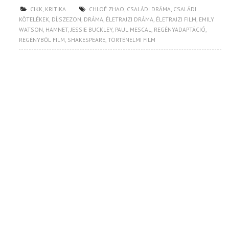
CIKK
,
KRITIKA
CHLOÉ ZHAO
,
CSALÁDI DRÁMA
,
CSALÁDI
KÖTELÉKEK
,
DÍJSZEZON
,
DRÁMA
,
ÉLETRAJZI DRÁMA
,
ÉLETRAJZI FILM
,
EMILY
WATSON
,
HAMNET
,
JESSIE BUCKLEY
,
PAUL MESCAL
,
REGÉNYADAPTÁCIÓ
,
REGÉNYBŐL FILM
,
SHAKESPEARE
,
TÖRTÉNELMI FILM