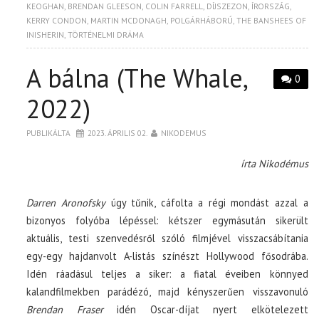
KEOGHAN
,
BRENDAN GLEESON
,
COLIN FARRELL
,
DÍJSZEZON
,
ÍRORSZÁG
,
KERRY CONDON
,
MARTIN MCDONAGH
,
POLGÁRHÁBORÚ
,
THE BANSHEES OF
INISHERIN
,
TÖRTÉNELMI DRÁMA
A bálna (The Whale,
0
2022)
PUBLIKÁLTA
2023. ÁPRILIS 02.
NIKODEMUS
írta Nikodémus
Darren Aronofsky
úgy tűnik, cáfolta a régi mondást azzal a
bizonyos folyóba lépéssel: kétszer egymásután sikerült
aktuális, testi szenvedésről szóló filmjével visszacsábítania
egy-egy hajdanvolt A-listás színészt Hollywood fősodrába.
Idén ráadásul teljes a siker: a fiatal éveiben könnyed
kalandfilmekben parádézó, majd kényszerűen visszavonuló
Brendan Fraser
idén Oscar-díjat nyert elkötelezett