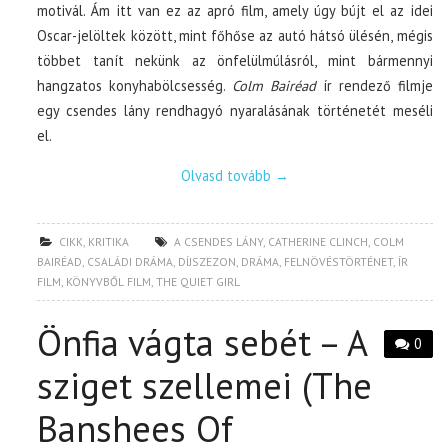
motivál. Ám itt van ez az apró film, amely úgy bújt el az idei
Oscar-jelöltek között, mint főhőse az autó hátsó ülésén, mégis
többet tanít nekünk az önfelülmúlásról, mint bármennyi
hangzatos konyhabölcsesség.
Colm Bairéad
ír rendező filmje
egy csendes lány rendhagyó nyaralásának történetét meséli
el.
Olvasd tovább
→
CIKK
,
KRITIKA
A CSENDES LÁNY
,
CATHERINE CLINCH
,
COLM
BAIRÉAD
,
CSALÁDI DRÁMA
,
DÍJSZEZON
,
DRÁMA
,
FELNÖVÉSTÖRTÉNET
,
ÍR
FILM
,
KÖNYVBŐL FILM
,
THE QUIET GIRL
Önfia vágta sebét – A
0
sziget szellemei (The
Banshees Of