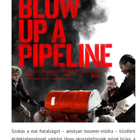
Szokás a mai fiatalságot – amolyan boomer-módra – közéleti
érdektelenséggel vádolni. Hogy okostelefonjaik mögé bújva, a