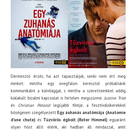
Dermesztő érzés, ha azt tapasztaljuk, senki nem ért meg
minket: mintha egy üvegfalon keresztül próbálnánk
kommunikálni a külvilággal, s mintha a szeretteinkkel addig
kialakult bizalmi kapcsolat is hirtelen megszűnne.
Justine Triet
és
Christian Petzold
legújabb filmje, a fesztiválsikerekkel
bőségesen szegélyezett
Egy zuhanás anatómiája
(Anatomie
d’une chute)
és
Tűzvörös égbolt (Roter Himmel)
egyaránt
olyan hőst állít elénk, aki hadban áll mindazzal, amit