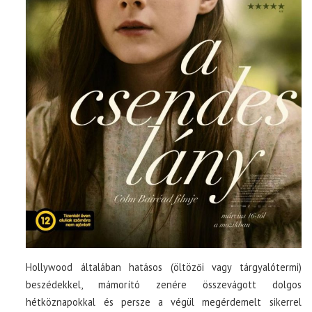
Hollywood általában hatásos (öltözői vagy tárgyalótermi)
beszédekkel, mámorító zenére összevágott dolgos
hétköznapokkal és persze a végül megérdemelt sikerrel