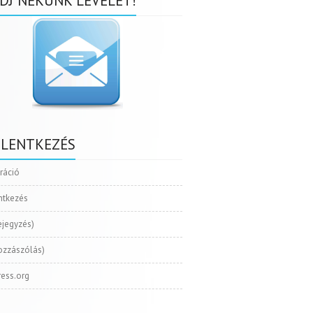
DJ NEKÜNK LEVELET!
ELENTKEZÉS
tráció
ntkezés
ejegyzés)
ozzászólás)
ess.org