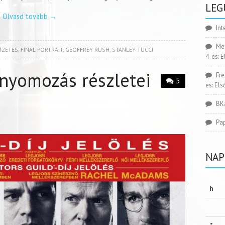
LEG
Olvasd tovább
→
Int
Me
ŐZETES
,
FINAL PORTRAIT
,
GEOFFREY RUSH
,
STANLEY TUCCI
4-es: 
 nyomozás részletei
Fr
5
es: El
BK
Pa
NAP
h