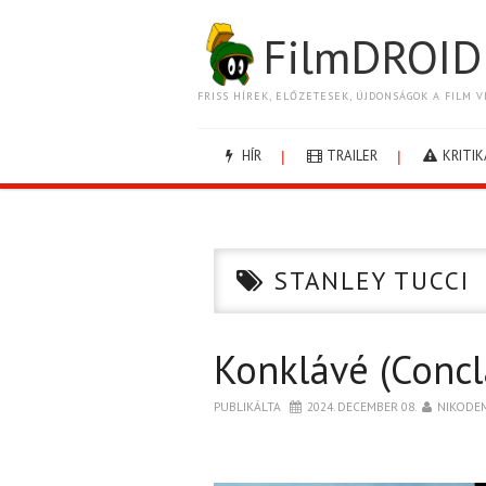
FilmDROID
FRISS HÍREK, ELŐZETESEK, ÚJDONSÁGOK A FILM V
HÍR
TRAILER
KRITIK
STANLEY TUCCI
Konklávé (Concl
PUBLIKÁLTA
2024. DECEMBER 08.
NIKODE