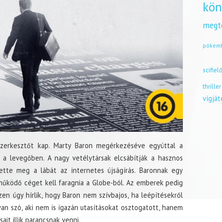
kön
megt
pókem
scifiel
thriller
vígjá
szerkesztőt kap. Marty Baron megérkezéséve egyúttal a
g a levegőben. A nagy vetélytársak elcsábítják a hasznos
tette meg a lábát az internetes újságírás. Baronnak egy
működő céget kell faragnia a Globe-ból. Az emberek pedig
szen úgy hírlik, hogy Baron nem szívbajos, ha leépítésekről
 van szó, aki nem is igazán utasításokat osztogatott, hanem
ait illik parancsnak venni.