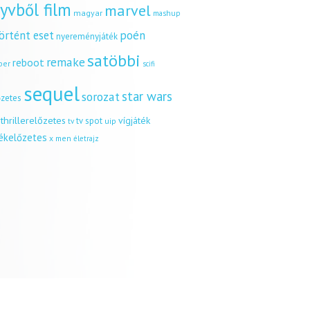
yvből film
marvel
magyar
mashup
örtént eset
poén
nyereményjáték
satöbbi
remake
reboot
ber
scifi
sequel
star wars
sorozat
őzetes
thrillerelőzetes
vígjáték
tv spot
uip
tv
tékelőzetes
x men
életrajz