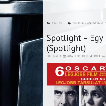
TRAILER
ARMIE HAMMER
,
DRÁMAEL
Spotlight – Egy
(Spotlight)
PUBLIKÁLTA
2016. FEBRUÁR 20.
KOIMBRA