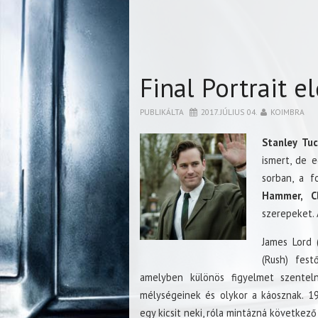
Final Portrait e
PUBLIKÁLTA
2017. JÚLIUS 04.
KOIMBRA
Stanley Tuc
ismert, de e
sorban, a f
Hammer, C
szerepeket. 
James Lord 
(Rush) fest
amelyben különös figyelmet szenteln
mélységeinek és olykor a káosznak. 19
egy kicsit neki, róla mintázná következ