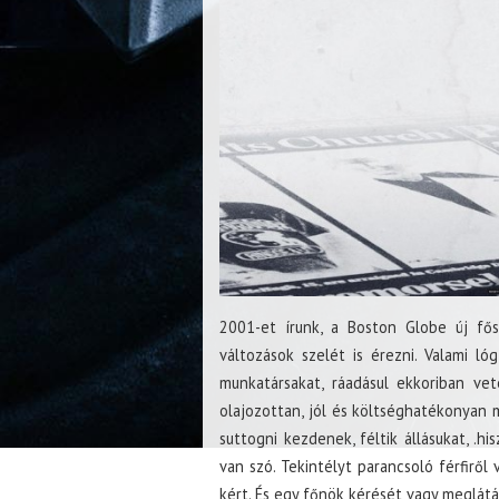
2001-et írunk, a Boston Globe új fő
változások szelét is érezni. Valami ló
munkatársakat, ráadásul ekkoriban ve
olajozottan, jól és költséghatékonyan 
suttogni kezdenek, féltik állásukat, .hi
van szó. Tekintélyt parancsoló férfiről
kért. És egy főnök kérését vagy meglátás