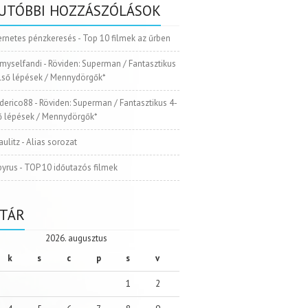
UTÓBBI HOZZÁSZÓLÁSOK
ernetes pénzkeresés
-
Top 10 filmek az űrben
myselfandi
-
Röviden: Superman / Fantasztikus
Első lépések / Mennydörgők*
ederico88
-
Röviden: Superman / Fantasztikus 4-
ső lépések / Mennydörgők*
aulitz
-
Alias sorozat
pyrus
-
TOP 10 időutazós filmek
TÁR
2026. augusztus
k
s
c
p
s
v
1
2