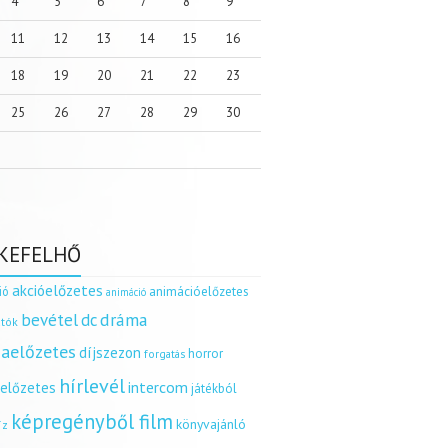
4
5
6
7
8
9
11
12
13
14
15
16
18
19
20
21
22
23
25
26
27
28
29
30
KEFELHŐ
akcióelőzetes
ió
animációelőzetes
animáció
dráma
bevétel
dc
tók
aelőzetes
díjszezon
horror
forgatás
hírlevél
intercom
relőzetes
játékból
képregényből film
könyvajánló
íz