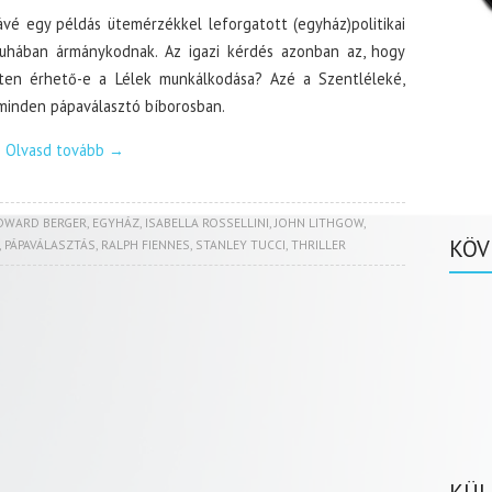
ávé egy példás ütemérzékkel leforgatott (egyház)politikai
i ruhában ármánykodnak. Az igazi kérdés azonban az, hogy
ten érhető-e a Lélek munkálkodása? Azé a Szentléleké,
 minden pápaválasztó bíborosban.
Olvasd tovább
→
DWARD BERGER
,
EGYHÁZ
,
ISABELLA ROSSELLINI
,
JOHN LITHGOW
,
KÖV
,
PÁPAVÁLASZTÁS
,
RALPH FIENNES
,
STANLEY TUCCI
,
THRILLER