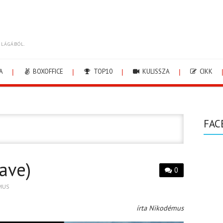
ILÁGÁBÓL.
A
BOXOFFICE
TOP10
KULISSZA
CIKK
FAC
ave)
0
MUS
írta Nikodémus