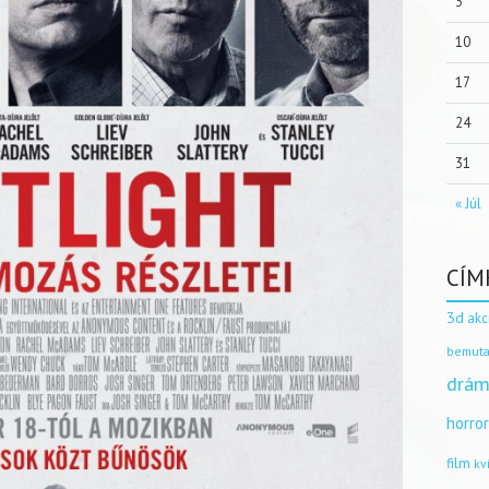
3
10
17
24
31
« Júl
CÍM
3d
akc
bemuta
drám
horro
film
kv