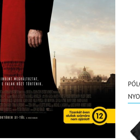
PÓL
NYO