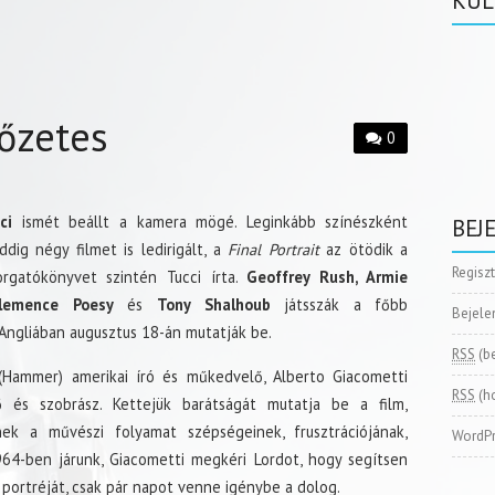
KÜL
lőzetes
0
ci
ismét beállt a kamera mögé. Leginkább színészként
BEJ
ddig négy filmet is ledirigált, a
Final Portrait
az ötödik a
Regisz
orgatókönyvet szintén Tucci írta.
Geoffrey Rush, Armie
lemence Poesy
és
Tony Shalhoub
játsszák a főbb
Bejele
Angliában augusztus 18-án mutatják be.
RSS
(b
(Hammer) amerikai író és műkedvelő, Alberto Giacometti
RSS
(h
ő és szobrász. Kettejük barátságát mutatja be a film,
ek a művészi folyamat szépségeinek, frusztrációjának,
WordPr
64-ben járunk, Giacometti megkéri Lordot, hogy segítsen
ő portréját, csak pár napot venne igénybe a dolog.