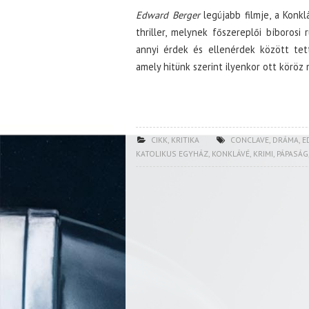
Edward Berger
legújabb filmje, a Konkl
thriller, melynek főszereplői bíboros
annyi érdek és ellenérdek között tet
amely hitünk szerint ilyenkor ott köröz
CIKK
,
KRITIKA
CONCLAVE
,
DRÁMA
,
E
KATOLIKUS EGYHÁZ
,
KONKLÁVÉ
,
KRIMI
,
PÁPASÁG