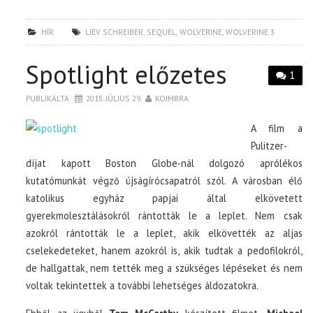
HÍR
LIEV SCHREIBER
,
SEQUEL
,
WOLVERINE
,
WOLVERINE 3
Spotlight előzetes
1
PUBLIKÁLTA
2015. JÚLIUS 29.
KOIMBRA
A film a
Pulitzer-
díjat kapott Boston Globe-nál dolgozó aprólékos
kutatómunkát végző újságírócsapatról szól. A városban élő
katolikus egyház papjai által elkövetett
gyerekmolesztálásokról rántották le a leplet. Nem csak
azokról rántották le a leplet, akik elkövették az aljas
cselekedeteket, hanem azokról is, akik tudtak a pedofilokról,
de hallgattak, nem tették meg a szükséges lépéseket és nem
voltak tekintettek a további lehetséges áldozatokra.