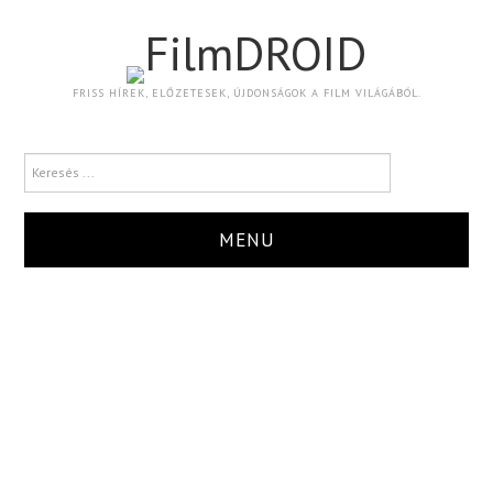
FilmDROID
FRISS HÍREK, ELŐZETESEK, ÚJDONSÁGOK A FILM VILÁGÁBÓL.
MENU
HÍR
TRAILER
KRITIKA
BOXOFFICE