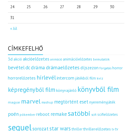
24
25
26
27
28
29
30
31
« Júl
CÍMKEFELHŐ
akcióelőzetes
3d
akció
animációelőzetes
bemutatók
animáció
dráma
drámaelőzetes
bevétel
dc
díjszezon
horror
forgatás
hírlevél
intercom
horrorelőzetes
játékból film
kvíz
könyvből film
képregényből film
könyvajánló
marvel
megtörtént eset
nyereményjáték
magyar
mashup
satöbbi
remake
poén
reboot
scifielőzetes
pókember
scifi
sequel
star wars
sorozat
thrillerelőzetes
thriller
tv
tv