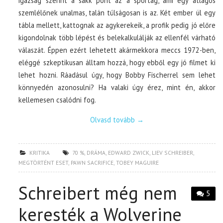
igazság szerint a sakk pont az a sportág, ami egy átlagos
szemlélőnek unalmas, talán túlságosan is az. Két ember ül egy
tábla mellett, kattognak az agykerekeik, a profik pedig jó előre
kigondolnak több lépést és belekalkulálják az ellenfél várható
válaszát. Éppen ezért lehetett akármekkora meccs 1972-ben,
eléggé szkeptikusan álltam hozzá, hogy ebből egy jó filmet ki
lehet hozni. Ráadásul úgy, hogy Bobby Fischerrel sem lehet
könnyedén azonosulni? Ha valaki úgy érez, mint én, akkor
kellemesen csalódni fog.
Olvasd tovább
→
KRITIKA
70 %
,
DRÁMA
,
EDWARD ZWICK
,
LIEV SCHREIBER
,
MEGTÖRTÉNT ESET
,
PAWN SACRIFICE
,
TOBEY MAGUIRE
Schreibert még nem
5
keresték a Wolverine