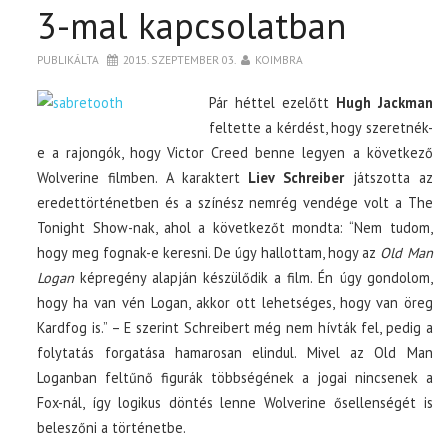
3-mal kapcsolatban
PUBLIKÁLTA
2015. SZEPTEMBER 03.
KOIMBRA
Pár héttel ezelőtt
Hugh Jackman
feltette a kérdést, hogy szeretnék-
e a rajongók, hogy Victor Creed benne legyen a következő
Wolverine filmben. A karaktert
Liev Schreiber
játszotta az
eredettörténetben és a színész nemrég vendége volt a The
Tonight Show-nak, ahol a következőt mondta: “Nem tudom,
hogy meg fognak-e keresni. De úgy hallottam, hogy az
Old Man
Logan
képregény alapján készülődik a film. Én úgy gondolom,
hogy ha van vén Logan, akkor ott lehetséges, hogy van öreg
Kardfog is.” – E szerint Schreibert még nem hívták fel, pedig a
folytatás forgatása hamarosan elindul. Mivel az Old Man
Loganban feltűnő figurák többségének a jogai nincsenek a
Fox-nál, így logikus döntés lenne Wolverine ősellenségét is
beleszőni a történetbe.