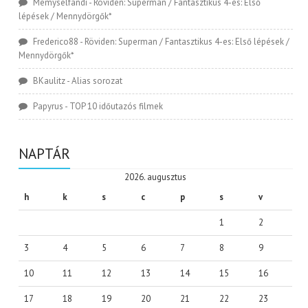
Memyselfandi
-
Röviden: Superman / Fantasztikus 4-es: Első
lépések / Mennydörgők*
Frederico88
-
Röviden: Superman / Fantasztikus 4-es: Első lépések /
Mennydörgők*
BKaulitz
-
Alias sorozat
Papyrus
-
TOP 10 időutazós filmek
NAPTÁR
2026. augusztus
h
k
s
c
p
s
v
1
2
3
4
5
6
7
8
9
10
11
12
13
14
15
16
17
18
19
20
21
22
23