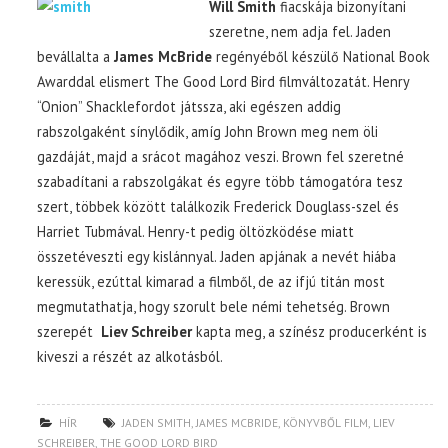
Will Smith
fiacskája bizonyítani
szeretne, nem adja fel. Jaden
bevállalta a
James McBride
regényéből készülő National Book
Awarddal elismert The Good Lord Bird filmváltozatát. Henry
“Onion” Shacklefordot játssza, aki egészen addig
rabszolgaként sínylődik, amíg John Brown meg nem öli
gazdáját, majd a srácot magához veszi. Brown fel szeretné
szabadítani a rabszolgákat és egyre több támogatóra tesz
szert, többek között találkozik Frederick Douglass-szel és
Harriet Tubmával. Henry-t pedig öltözködése miatt
összetéveszti egy kislánnyal. Jaden apjának a nevét hiába
keressük, ezúttal kimarad a filmből, de az ifjú titán most
megmutathatja, hogy szorult bele némi tehetség. Brown
szerepét
Liev Schreiber
kapta meg, a színész producerként is
kiveszi a részét az alkotásból.
HÍR
JADEN SMITH
,
JAMES MCBRIDE
,
KÖNYVBŐL FILM
,
LIEV
SCHREIBER
,
THE GOOD LORD BIRD