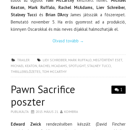
Ebből az ügyből
Tom McCarthy
készített filmet.
Michael
Keaton, Mark Ruffalo, Rachel McAdams, Liev Schreiber,
Stalney Tucci
és
Brian D’Arcy
James játsszák a főszerepet.
Bemutató november 5. Ha erős gyomrost ad a produkció,
könnyen Oscarokkal és más neves díjakkal halmozhatják el.
Olvasd tovább
→
TRAILER
LIEV SCHREIBER
,
MARK RUFFALO
,
MEGTÖRTÉNT ESET
,
MICHAEL KEATON
,
RACHEL MCADAMS
,
SPOTLIGHT
,
STALNEY TUCCI
,
THRILLERELŐZETES
,
TOM MCCARTHY
Pawn Sacrifice
1
poszter
PUBLIKÁLTA
2015. MÁJUS 21.
KOIMBRA
Edward Zwick
rendezésében készült (David Fincher