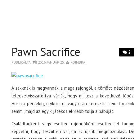
Pawn Sacrifice
2
PUBLIKÁLTA
2016. JANUÁR 25.
KOIMBRA
A sakknak is megvannak a maga rajongói, a tömött nézőtéren
lélegzetvisszafojtva várják, hogy mi lesz a következő lépés.
Hosszú percekig, olykor fél vagy órán keresztül sem történik
semmi, majd az egyik játékos előrébb tolja a bábúját.
Családtagként vagy esetleg rajongóként esetleg el tudom
képzelni, hogy feszülten várjam az újabb megmozdulást. De