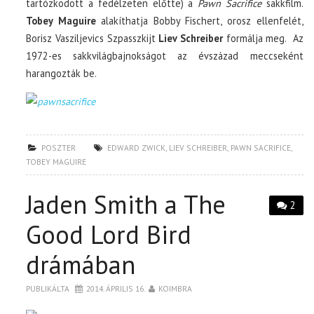
tartózkodott a fedélzeten előtte) a
Pawn Sacrifice
sakkfilm.
Tobey Maguire
alakíthatja Bobby Fischert, orosz ellenfelét,
Borisz Vasziljevics Szpasszkijt
Liev Schreiber
formálja meg. Az
1972-es sakkvilágbajnokságot az évszázad meccseként
harangozták be.
POSZTER
EDWARD ZWICK
,
LIEV SCHREIBER
,
PAWN SACRIFICE
,
TOBEY MAGUIRE
Jaden Smith a The
2
Good Lord Bird
drámában
PUBLIKÁLTA
2014. ÁPRILIS 16.
KOIMBRA