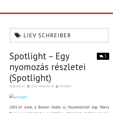
TOP10
KULISSZA
LIEV SCHREIBER
CIKK
Spotlight – Egy
PÓLÓ RENDELÉS
5
nyomozás részletei
(Spotlight)
PUBLIKÁLTA
2016. FEBRUÁR 20.
KOIMBRA
2001-et írunk, a Boston Globe új főszerkesztőt kap. Marty