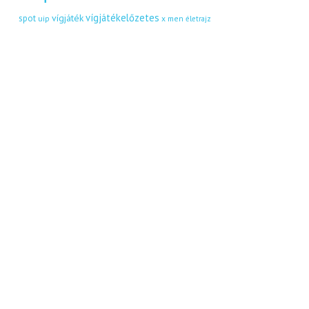
vígjátékelőzetes
vígjáték
spot
uip
x men
életrajz