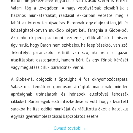
Baron megérkezéséve egyúttal a változások szelét is érezni.
Valami lóg a levegőben. A nagy vetélytársak elcsábítják a
hasznos munkatársakat, ráadásul ekkoriban vetette meg a
lábát az internetes újságírás. Baronnak egy olajozottan, jól és
költséghatékonyan működő céget kell faragnia a Globe-ból.
Az emberek pedig suttogni kezdenek, féltik állásukat, .hiszen
úgy hírlik, hogy Baron nem szívbajos, ha leépítésekről van szó.
Tekintélyt parancsoló férfiről van szó, aki nem is igazán
utasításokat osztogatott, hanem kért. És egy főnök kérését
vagy meglátásait illik parancsnak venni.
A Globe-nál dolgozik a Spotlight 4 fős oknyomozócsapata.
Választott témáikon gondosan átrágták maguknak, minden
apróságnak utánajártak és hónapok elteltével lehozták
cikküket. Baron egyik első intézkedése az volt, hogy a kvartett
sarokba hajítsa eddigi munkáját és ráállította őket a katolikus
egyház gyerekmolesztással kapcsolatos esetre.
Olvasd tovább
→