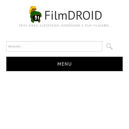
FilmDROID
FRISS HÍREK, ELŐZETESEK, ÚJDONSÁGOK A FILM VILÁGÁBÓL.
MENU
HÍR
TRAILER
KRITIKA
BOXOFFICE