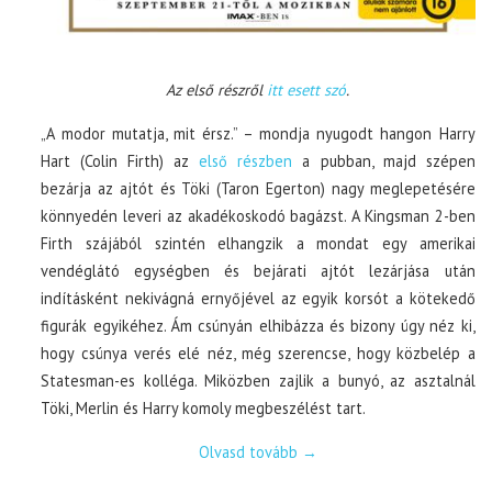
Az első részről
itt esett szó
.
„A modor mutatja, mit érsz.” – mondja nyugodt hangon Harry
Hart (Colin Firth) az
első részben
a pubban, majd szépen
bezárja az ajtót és Töki (Taron Egerton) nagy meglepetésére
könnyedén leveri az akadékoskodó bagázst. A Kingsman 2-ben
Firth szájából szintén elhangzik a mondat egy amerikai
vendéglátó egységben és bejárati ajtót lezárjása után
indításként nekivágná ernyőjével az egyik korsót a kötekedő
figurák egyikéhez. Ám csúnyán elhibázza és bizony úgy néz ki,
hogy csúnya verés elé néz, még szerencse, hogy közbelép a
Statesman-es kolléga. Miközben zajlik a bunyó, az asztalnál
Töki, Merlin és Harry komoly megbeszélést tart.
Olvasd tovább
→