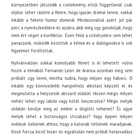
környezetben játszódik a cselekmény, ettől függetlenül csak
olykor lehet rásütni a filmre, hogy igazán drámai lenne, sokkal
inkább a fekete humor dominál. Mindazonáltal azért jut pár
perc a nyerészkedőkre és azokra, akik még úgy gondolják, hogy
nem ért véget a konfliktus. Ezen felül a színészekre sem lehet
panaszunk, működik közöttük a kémia és a dialógusokra is sok
figyelmet fordítottak.
Nyilvánvalóan sokkal komolyabb filmet is ki lehetett volna
hozni a témából. Fernando León de Aranoa azonban meg sem
próbált úgy tenni, mintha tudná, hogy milyen egy háború. Ő
inkább egy könnyedebb hangvételű alkotást képzelt el és
megmutatta a helyzetek abszurd oldalát. Hiszen mégis milyen
nehéz lehet egy labda vagy kötél beszerzése? Mégis melyik
oldalán kerülje meg az ember a döglött tehenet? És ugye
melyik lehet a biztonságos útszakasz? Vagy éppen milyen
indokok kellenek ahhoz, hogy a katonák tétlenek maradjanak.
Kissé furcsa, kicsit bizarr és egyáltalán nem próbál hatásvadász