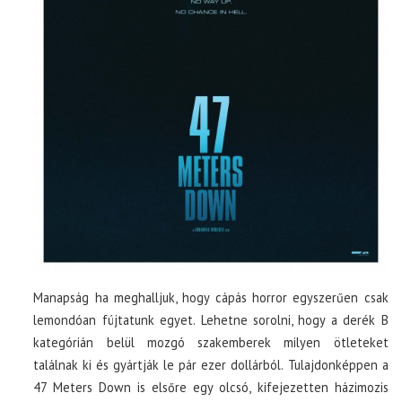
Manapság ha meghalljuk, hogy cápás horror egyszerűen csak
lemondóan fújtatunk egyet. Lehetne sorolni, hogy a derék B
kategórián belül mozgó szakemberek milyen ötleteket
találnak ki és gyártják le pár ezer dollárból. Tulajdonképpen a
47 Meters Down is elsőre egy olcsó, kifejezetten házimozis