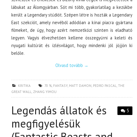
lábukat az Álomgyárban. Sőt mi több, gyakorlatilag a kezükbe
került a Legendary stúdiót. Szépen létre is hozták a Legendary
East szekciót, amely nevéből adódóan a kínai piacra gyártana
filmeket, de úgy, hogy azért nemzetközi szinten is eladható
legyen. Vagyis élvezhetően kellene összegyúrni a keleti és
nyugati kultúrát és ízlésvilágot, hogy mindenki jól jöjjön ki
belőle.
Olvasd tovább
→
KRITIKA
70 %
,
FANTASY
,
MATT DAMON
,
PEDRO PASCAL
,
THE
GREAT WALL
,
ZHANG YIMOU
Legendás állatok és
5
megfigyelésük
(Fantastic Beasts and