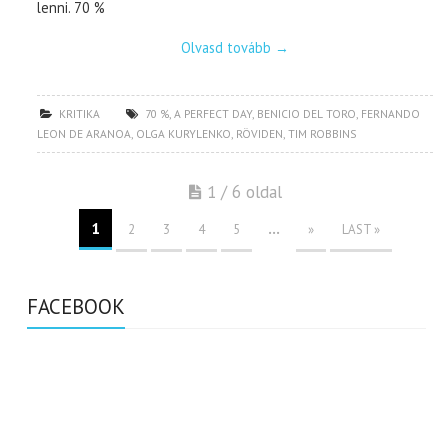
lenni. 70 %
Olvasd tovább
→
KRITIKA
70 %
,
A PERFECT DAY
,
BENICIO DEL TORO
,
FERNANDO
LEON DE ARANOA
,
OLGA KURYLENKO
,
RÖVIDEN
,
TIM ROBBINS
1 / 6 oldal
1
...
2
3
4
5
»
LAST »
FACEBOOK