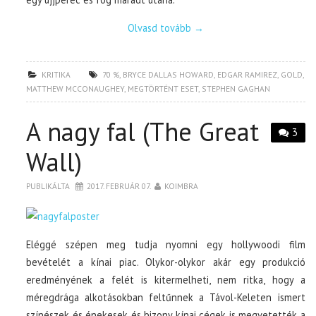
Olvasd tovább
→
KRITIKA
70 %
,
BRYCE DALLAS HOWARD
,
EDGAR RAMIREZ
,
GOLD
,
MATTHEW MCCONAUGHEY
,
MEGTÖRTÉNT ESET
,
STEPHEN GAGHAN
A nagy fal (The Great
3
Wall)
PUBLIKÁLTA
2017. FEBRUÁR 07.
KOIMBRA
Eléggé szépen meg tudja nyomni egy hollywoodi film
bevételét a kínai piac. Olykor-olykor akár egy produkció
eredményének a felét is kitermelheti, nem ritka, hogy a
méregdrága alkotásokban feltűnnek a Távol-Keleten ismert
színészek és énekesek és bizony kínai cégek is megvetették a