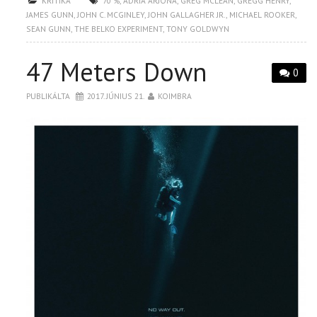
KRITIKA
70 %
,
ADRIA ARJONA
,
GREG MCLEAN
,
GREGG HENRY
,
JAMES GUNN
,
JOHN C. MCGINLEY
,
JOHN GALLAGHER JR.
,
MICHAEL ROOKER
,
SEAN GUNN
,
THE BELKO EXPERIMENT
,
TONY GOLDWYN
47 Meters Down
0
PUBLIKÁLTA
2017. JÚNIUS 21.
KOIMBRA