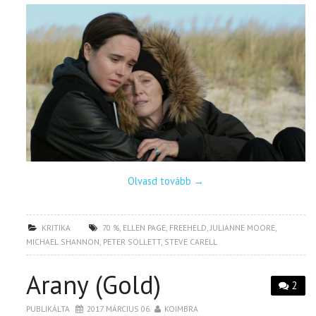
Olvasd tovább
→
KRITIKA
70 %
,
ELLEN PAGE
,
FREEHELD
,
JULIANNE MOORE
,
MICHAEL SHANNON
,
PETER SOLLETT
,
STEVE CARELL
Arany (Gold)
2
PUBLIKÁLTA
2017. MÁRCIUS 06.
KOIMBRA