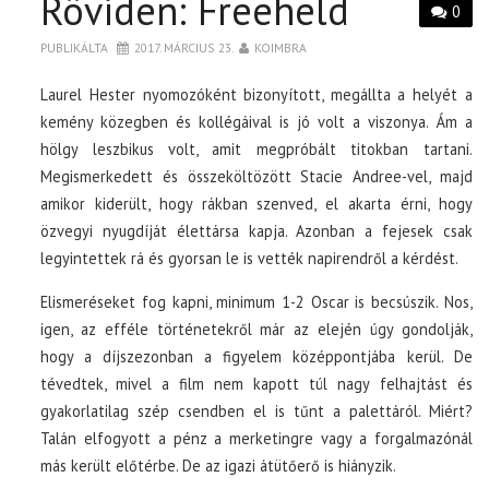
Röviden: Freeheld
0
PUBLIKÁLTA
2017. MÁRCIUS 23.
KOIMBRA
Laurel Hester nyomozóként bizonyított, megállta a helyét a
kemény közegben és kollégáival is jó volt a viszonya. Ám a
hölgy leszbikus volt, amit megpróbált titokban tartani.
Megismerkedett és összeköltözött Stacie Andree-vel, majd
amikor kiderült, hogy rákban szenved, el akarta érni, hogy
özvegyi nyugdíját élettársa kapja. Azonban a fejesek csak
legyintettek rá és gyorsan le is vették napirendről a kérdést.
Elismeréseket fog kapni, minimum 1-2 Oscar is becsúszik. Nos,
igen, az efféle történetekről már az elején úgy gondolják,
hogy a díjszezonban a figyelem középpontjába kerül. De
tévedtek, mivel a film nem kapott túl nagy felhajtást és
gyakorlatilag szép csendben el is tűnt a palettáról. Miért?
Talán elfogyott a pénz a merketingre vagy a forgalmazónál
más került előtérbe. De az igazi átütőerő is hiányzik.