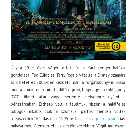
Úgy a 90-es évek végén ötlött fel a Karib-tenger kalózai
gondolata, Ted Elliot és Terry Rossio vázolta a Disney számára
az ötletet és 2001-ben kezdett hízni a forgatókönyv is. Ekkor
még a stúdió nem tudott dűlőre jutni, hogy egy olcsóbb, „only
DVD” filmet akar vagy merjen-e mélyebbre nyúlni a
pénztárcában. Érthető volt a félelmük, hiszen a halálfejes
lobogók inkább csak a szomáliai partok mentén voltak
„népszerűek”. Ráadásul az 1995-ös
Kincses-sziget kalózai
óriási
bukása még élénken élt az emlékezetekben. Végül merészen