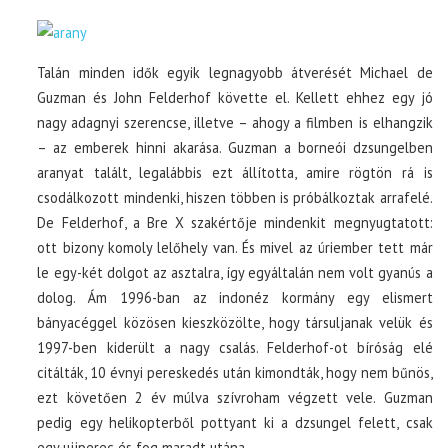
Talán minden idők egyik legnagyobb átverését Michael de
Guzman és John Felderhof követte el. Kellett ehhez egy jó
nagy adagnyi szerencse, illetve – ahogy a filmben is elhangzik
– az emberek hinni akarása. Guzman a borneói dzsungelben
aranyat talált, legalábbis ezt állította, amire rögtön rá is
csodálkozott mindenki, hiszen többen is próbálkoztak arrafelé.
De Felderhof, a Bre X szakértője mindenkit megnyugtatott:
ott bizony komoly lelőhely van. És mivel az úriember tett már
le egy-két dolgot az asztalra, így egyáltalán nem volt gyanús a
dolog. Ám 1996-ban az indonéz kormány egy elismert
bányacéggel közösen kieszközölte, hogy társuljanak velük és
1997-ben kiderült a nagy csalás. Felderhof-ot bíróság elé
citálták, 10 évnyi pereskedés után kimondták, hogy nem bűnös,
ezt követően 2 év múlva szívroham végzett vele. Guzman
pedig egy helikopterből pottyant ki a dzsungel felett, csak
egy ujjperec és fog maradt utána.