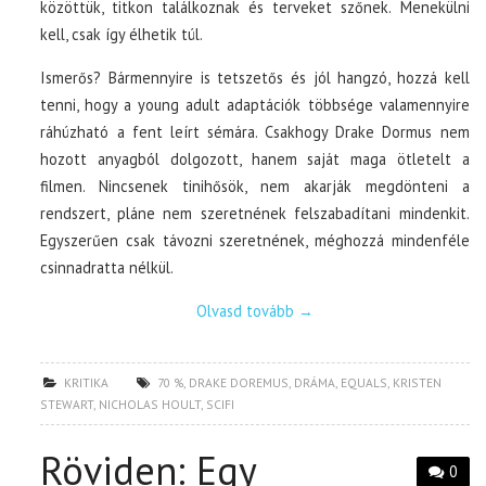
közöttük, titkon találkoznak és terveket szőnek. Menekülni
kell, csak így élhetik túl.
Ismerős? Bármennyire is tetszetős és jól hangzó, hozzá kell
tenni, hogy a young adult adaptációk többsége valamennyire
ráhúzható a fent leírt sémára. Csakhogy Drake Dormus nem
hozott anyagból dolgozott, hanem saját maga ötletelt a
filmen. Nincsenek tinihősök, nem akarják megdönteni a
rendszert, pláne nem szeretnének felszabadítani mindenkit.
Egyszerűen csak távozni szeretnének, méghozzá mindenféle
csinnadratta nélkül.
Olvasd tovább
→
KRITIKA
70 %
,
DRAKE DOREMUS
,
DRÁMA
,
EQUALS
,
KRISTEN
STEWART
,
NICHOLAS HOULT
,
SCIFI
Röviden: Egy
0