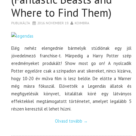
Where to Find Them)
PUBLIKÁLTA
2016. NOVEMBER 19.
KOIMBRA
Elég nehéz elengednie bármelyik stúdiónak egy jól
jövedelmező franchise-t. Márpedig a Harry Potter szép
eredményeket produkált! Show most go on! A nyolcadik
Potter egyelőre csak a színpadon arat sikereket, nincs kizárva,
hogy 10-20 év múlva film is lesz belőle. De előtte a Warner
még másra fókuszál. Elővették a Legendás állatok és
megfigyelésük könyvet, kitaláltak köré egy látványos
effektekkel megtámogatott történetet, amelyet legalább 5
részen keresztül el lehet húzni.
Olvasd tovább
→