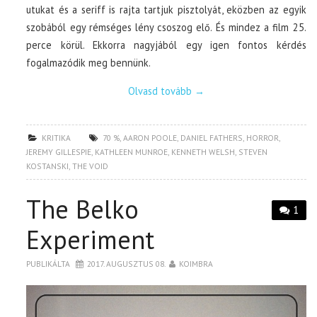
utukat és a seriff is rajta tartjuk pisztolyát, eközben az egyik
szobából egy rémséges lény csoszog elő. És mindez a film 25.
perce körül. Ekkorra nagyjából egy igen fontos kérdés
fogalmazódik meg bennünk.
Olvasd tovább
→
KRITIKA
70 %
,
AARON POOLE
,
DANIEL FATHERS
,
HORROR
,
JEREMY GILLESPIE
,
KATHLEEN MUNROE
,
KENNETH WELSH
,
STEVEN
KOSTANSKI
,
THE VOID
The Belko
1
Experiment
PUBLIKÁLTA
2017. AUGUSZTUS 08.
KOIMBRA