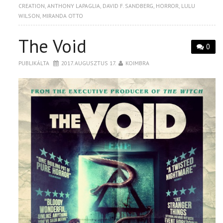
CREATION
,
ANTHONY LAPAGLIA
,
DAVID F. SANDBERG
,
HORROR
,
LULU
WILSON
,
MIRANDA OTTO
The Void
0
PUBLIKÁLTA
2017. AUGUSZTUS 17.
KOIMBRA