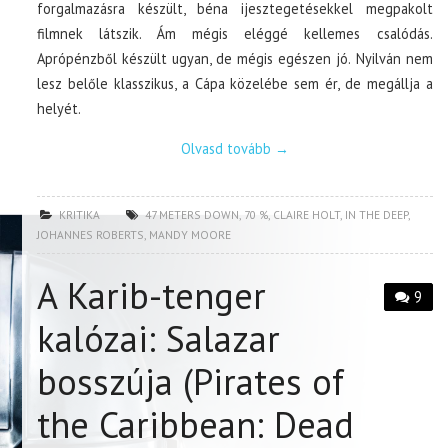
forgalmazásra készült, béna ijesztegetésekkel megpakolt
filmnek látszik. Ám mégis eléggé kellemes csalódás.
Aprópénzből készült ugyan, de mégis egészen jó. Nyilván nem
lesz belőle klasszikus, a Cápa közelébe sem ér, de megállja a
helyét.
Olvasd tovább
→
KRITIKA
47 METERS DOWN
,
70 %
,
CLAIRE HOLT
,
IN THE DEEP
,
JOHANNES ROBERTS
,
MANDY MOORE
A Karib-tenger
9
kalózai: Salazar
bosszúja (Pirates of
the Caribbean: Dead