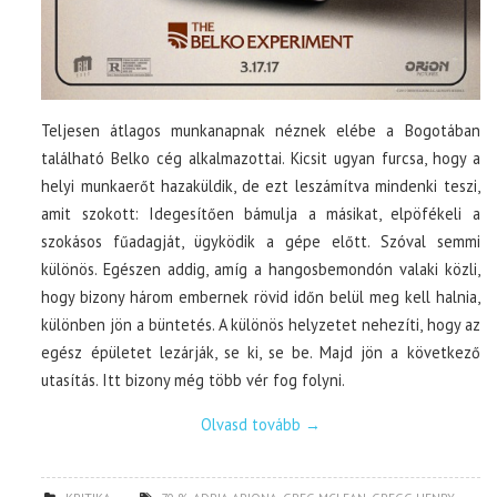
Teljesen átlagos munkanapnak néznek elébe a Bogotában
található Belko cég alkalmazottai. Kicsit ugyan furcsa, hogy a
helyi munkaerőt hazaküldik, de ezt leszámítva mindenki teszi,
amit szokott: Idegesítően bámulja a másikat, elpöfékeli a
szokásos fűadagját, ügyködik a gépe előtt. Szóval semmi
különös. Egészen addig, amíg a hangosbemondón valaki közli,
hogy bizony három embernek rövid időn belül meg kell halnia,
különben jön a büntetés. A különös helyzetet nehezíti, hogy az
egész épületet lezárják, se ki, se be. Majd jön a következő
utasítás. Itt bizony még több vér fog folyni.
Olvasd tovább
→