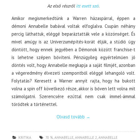
Az első részről
itt esett szó
.
Amikor megismerkedtünk a Warren házaspárral, éppen a
démoni Annabelle babával voltak elfoglalva. Csupán néhány
percig láthattuk, eléggé beparáztatták vele a közönséget. És
mivel amúgy is az Univerzumépítés-korát éljük, a stúdió úgy
döntött, hogy ennek jegyében a Démonok között franchise-t
is lehetne szépen bővíteni. Pénzügyileg egyértelműen jó
döntés volt, hogy Annabelle megkapja a saját filmjét, azonban
a végeredmény élvezeti szempontból eléggé lehangoló volt.
Folytatás? Keresett a Warner annyit rajta, hogy ha bukott
volna a spin off következő része, akkor is bőven lett volna mit
számolgatni. Szerencsére ezúttal nem csak ímmel-ámmal
törődtek a történettel.
Olvasd tovább
→
KRITIKA
70 %
,
ANNABELLE
,
ANNABELLE 2
,
ANNABELLE