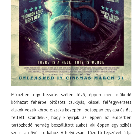
Miközben egy bezárás szélén lévő, éppen még működő
kórházat fehérbe öltözött csuklyás, késsel felfegyverzett
alakok veszik körbe éjszaka közepén, betoppan egy apa és fia,
feltett szándékuk, hogy kinyírják az éppen az előtérben
tartózkodó nemrég beszállított alakot, aki éppen egy szikét
szorít a nővér torkához. A helyi zsaru tűzoltó fejszével állja