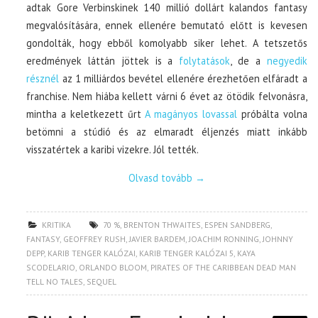
adtak Gore Verbinskinek 140 millió dollárt kalandos fantasy
megvalósítására, ennek ellenére bemutató előtt is kevesen
gondolták, hogy ebből komolyabb siker lehet. A tetszetős
eredmények láttán jöttek is a
folytatások
, de a
negyedik
résznél
az 1 milliárdos bevétel ellenére érezhetően elfáradt a
franchise. Nem hiába kellett várni 6 évet az ötödik felvonásra,
mintha a keletkezett űrt
A magányos lovassal
próbálta volna
betömni a stúdió és az elmaradt éljenzés miatt inkább
visszatértek a karibi vizekre. Jól tették.
Olvasd tovább
→
KRITIKA
70 %
,
BRENTON THWAITES
,
ESPEN SANDBERG
,
FANTASY
,
GEOFFREY RUSH
,
JAVIER BARDEM
,
JOACHIM RONNING
,
JOHNNY
DEPP
,
KARIB TENGER KALÓZAI
,
KARIB TENGER KALÓZAI 5
,
KAYA
SCODELARIO
,
ORLANDO BLOOM
,
PIRATES OF THE CARIBBEAN DEAD MAN
TELL NO TALES
,
SEQUEL