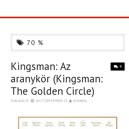
TOP10
KULISSZA
70 %
CIKK
Kingsman: Az
PÓLÓ RENDELÉS
4
aranykör (Kingsman:
The Golden Circle)
PUBLIKÁLTA
2017. SZEPTEMBER 23.
KOIMBRA