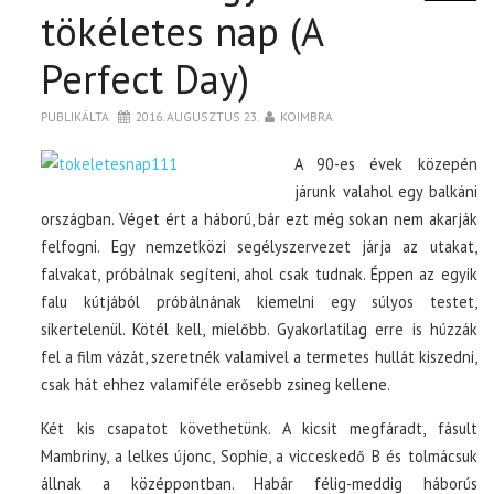
tökéletes nap (A
Perfect Day)
PUBLIKÁLTA
2016. AUGUSZTUS 23.
KOIMBRA
A 90-es évek közepén
járunk valahol egy balkáni
országban. Véget ért a háború, bár ezt még sokan nem akarják
felfogni. Egy nemzetközi segélyszervezet járja az utakat,
falvakat, próbálnak segíteni, ahol csak tudnak. Éppen az egyik
falu kútjából próbálnának kiemelni egy súlyos testet,
sikertelenül. Kötél kell, mielőbb. Gyakorlatilag erre is húzzák
fel a film vázát, szeretnék valamivel a termetes hullát kiszedni,
csak hát ehhez valamiféle erősebb zsineg kellene.
Két kis csapatot követhetünk. A kicsit megfáradt, fásult
Mambriny, a lelkes újonc, Sophie, a vicceskedő B és tolmácsuk
állnak a középpontban. Habár félig-meddig háborús