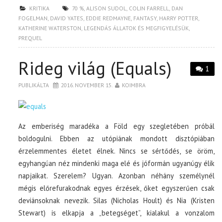
KRITIKA
70 %
,
ALISON SUDOL
,
COLIN FARRELL
,
DAN
FOGELMAN
,
DAVID YATES
,
EDDIE REDMAYNE
,
FANTASY
,
HARRY POTTER
,
KATHERINE WATERSTON
,
LEGENDÁS ÁLLATOK ÉS MEGFIGYELÉSÜK
,
PREQUEL
Rideg világ (Equals)
1
PUBLIKÁLTA
2016. NOVEMBER 15.
KOIMBRA
Az emberiség maradéka a Föld egy szegletében próbál
boldogulni. Ebben az utópiának mondott disztópiában
érzelemmentes életet élnek. Nincs se sértődés, se öröm,
egyhangúan néz mindenki maga elé és jóformán ugyanúgy élik
napjaikat. Szerelem? Ugyan. Azonban néhány személynél
mégis előrefurakodnak egyes érzések, őket egyszerűen csak
deviánsoknak nevezik. Silas (Nicholas Hoult) és Nia (Kristen
Stewart) is elkapja a „betegséget”, kialakul a vonzalom