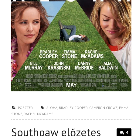
POSZTER
ALOHA
,
BRADLEY COOPER
,
CAMERON CROWE
,
EMMA
STONE
,
RACHEL MCADAMS
Southpaw előzetes
4