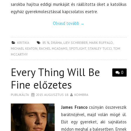
sarokba hajítsa eddigi munkáját és ráállította őket a katolikus
egyház gyerekmolesztással kapcsolatos esetre.
Olvasd tovább
→
KRITIKA
85 %
,
DRÁMA
,
LIEV SCHREIBER
,
MARK RUFFALO
,
MICHAEL KEATON
,
RACHEL MCADAMS
,
SPOTLIGHT
,
STANLEY TUCCI
,
TOM
MCCARTHY
Every Thing Will Be
0
Fine előzetes
PUBLIKÁLTA
2015. AUGUSZTUS 18.
KOIMBRA
James Franco
csúnyán összeveszik
barátnőjével, majd volán mögé ül.
Elüt egy gyereket, aki sajnálatos
módon meghal a balesetben. Ennek