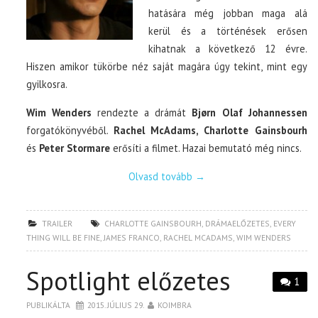
hatására még jobban maga alá
kerül és a történések erősen
kihatnak a következő 12 évre.
Hiszen amikor tükörbe néz saját magára úgy tekint, mint egy
gyilkosra.
Wim Wenders
rendezte a drámát
Bjørn Olaf Johannessen
forgatókönyvéből.
Rachel McAdams, Charlotte Gainsbourh
és
Peter Stormare
erősíti a filmet. Hazai bemutató még nincs.
Olvasd tovább
→
TRAILER
CHARLOTTE GAINSBOURH
,
DRÁMAELŐZETES
,
EVERY
THING WILL BE FINE
,
JAMES FRANCO
,
RACHEL MCADAMS
,
WIM WENDERS
Spotlight előzetes
1
PUBLIKÁLTA
2015. JÚLIUS 29.
KOIMBRA