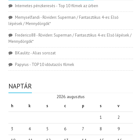
Internetes pénzkeresés
-
Top 10 filmek az űrben
Memyselfandi
-
Röviden: Superman / Fantasztikus 4-es: Első
lépések / Mennydörgők*
Frederico88
-
Röviden: Superman / Fantasztikus 4-es: Első lépések /
Mennydörgők*
BKaulitz
-
Alias sorozat
Papyrus
-
TOP 10 időutazós filmek
NAPTÁR
2026. augusztus
h
k
s
c
p
s
v
1
2
3
4
5
6
7
8
9