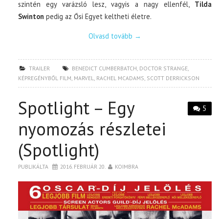
szintén egy varázsló lesz, vagyis a nagy ellenfél,
Tilda
Swinton
pedig az Ősi Egyet keltheti életre.
Olvasd tovább
→
TRAILER
BENEDICT CUMBERBATCH
,
DOCTOR STRANGE
,
KÉPREGÉNYBŐL FILM
,
MARVEL
,
RACHEL MCADAMS
,
SCOTT DERRICKSON
Spotlight – Egy
5
nyomozás részletei
(Spotlight)
PUBLIKÁLTA
2016. FEBRUÁR 20.
KOIMBRA