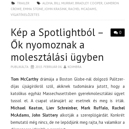
TRAILER
ALOHA
,
BILL MURRAY
,
BRADLEY COOPER
,
CAMERON
CROWE
,
EMMA STONE
,
JOHN KRASINK
,
RACHEL MCADAMS
,
VÍGJÁTÉKELŐZETES
Kép a Spotlightból –
0
Ők nyomoznak a
molesztálási ügyben
PUBLIKÁLTA
2015. FEBRUÁR 06.
KOIMBRA
Tom McCarthy
drámája a Boston Globe-nál dolgozó Pulitzer-
díjas újságírókról szól, akiknek tudomására jutott, hogy a
katolikus egyház Massechusettsben gyerekmolesztálási ügyet
tussol el. A csapat utánajárt az esetnek és meg is írták.
Michael Keaton, Liev Schreinber, Mark Ruffalo, Rachel
McAdams, John Slattery
alkotják a szereplőgárdát. Konkrét
bemutató még nincs, de ne lepődjünk meg rajta, ha valamikor a