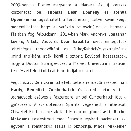
2009-ben a Disney megvette a Marvelt és új korszak
köszöntött be.
Thomas Dean Donnelly
és
Joshua
Oppenheimer
agyalhatott a történeten, illetve Kevin Feige
megemlítette, hogy a varázsló valószínűleg a harmadik
fázisban fog felbukkanni. 2014-ben Mark Andrews,
Jonathan
Levine, Nikolaj Arcel
és
Dean Isrealite
nevét emlegették
lehetséges rendezőként és Ditko/Kubrick/Miyazaki/Mátrix
„mind trip”-ként írták körül a sztorit. Egyúttal hozzátették,
hogy a Doctor Strange-dzsel a Marvel Univerzum misztikus,
természetfeletti oldalát is be tudják mutatni.
Végül
Scott Derrickson
ülhetett bele a rendezői székbe.
Tom
Hardy, Benedict Cumberbatch
és
Jared Leto
volt a
legnagyobb esélyes a főszerepre, amiből Cumberbatch jött ki
győztesen. A szkroptenJon Spaihts végezhett simításokat.
Chiwetel Ejioforra bízták Karl Mordo megformálását,
Rachel
McAdams
testesítheti meg Strange egykori páciensét, aki
egyben a romantikus szálat is biztosítja.
Mads Mikkelsen