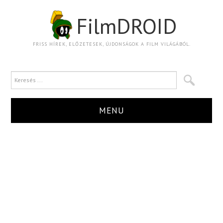
FilmDROID
FRISS HÍREK, ELŐZETESEK, ÚJDONSÁGOK A FILM VILÁGÁBÓL.
MENU
HÍR
TRAILER
KRITIKA
BOXOFFICE