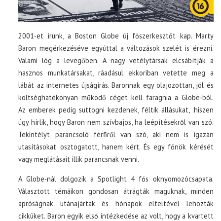
2001-et írunk, a Boston Globe új főszerkesztőt kap. Marty
Baron megérkezéséve egyúttal a változások szelét is érezni.
Valami lóg a levegőben. A nagy vetélytársak elcsábítják a
hasznos munkatársakat, ráadásul ekkoriban vetette meg a
lábát az internetes újságírás. Baronnak egy olajozottan, jól és
költséghatékonyan működő céget kell faragnia a Globe-ból.
Az emberek pedig suttogni kezdenek, féltik állásukat, .hiszen
úgy hírlik, hogy Baron nem szívbajos, ha leépítésekről van szó.
Tekintélyt parancsoló férfiről van szó, aki nem is igazán
utasításokat osztogatott, hanem kért. És egy főnök kérését
vagy meglátásait illik parancsnak venni.
A Globe-nál dolgozik a Spotlight 4 fős oknyomozócsapata.
Választott témáikon gondosan átrágták maguknak, minden
apróságnak utánajártak és hónapok elteltével lehozták
cikküket. Baron egyik első intézkedése az volt, hogy a kvartett