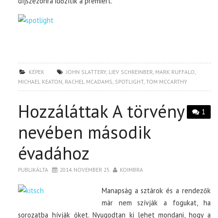
díjszezonra időzítik a premiert.
KÉPEK
JOHN SLATTERY
,
LIEV SCHREINBER
,
MARK RUFFALO
,
MICHAEL KEATON
,
RACHEL MCADAMS
,
SPOTLIGHT
,
TOM MCCARTHY
Hozzáláttak A törvény
1
nevében második
évadához
PUBLIKÁLTA
2014. NOVEMBER 25.
KOIMBRA
Manapság a sztárok és a rendezők
már nem szívják a fogukat, ha
sorozatba hívják őket. Nyugodtan ki lehet mondani, hogy a