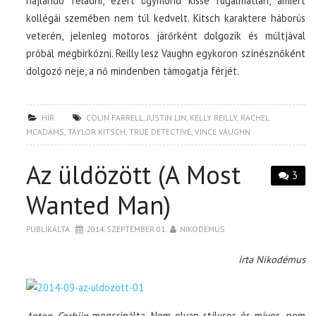
hajlandó feladni, ezért úgymond kissé rugalmatlan, amiért
kollégái szemében nem túl kedvelt. Kitsch karaktere háborús
veterén, jelenleg motoros járőrként dolgozik és múltjával
próbál megbirkózni. Reilly lesz Vaughn egykoron színésznőként
dolgozó neje, a nő mindenben támogatja férjét.
HÍR
COLIN FARRELL
,
JUSTIN LIN
,
KELLY REILLY
,
RACHEL
MCADAMS
,
TAYLOR KITSCH
,
TRUE DETECTIVE
,
VINCE VAUGHN
Az üldözött (A Most
3
Wanted Man)
PUBLIKÁLTA
2014. SZEPTEMBER 01.
NIKODEMUS
írta Nikodémus
Anton Corbijn
megcsinálta. Nem olyan stílusos és míves, nem