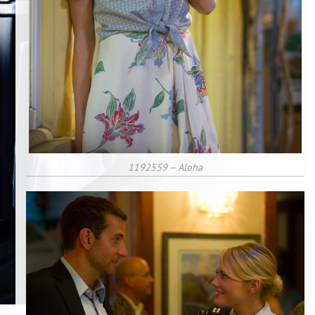
1192559 – Aloha