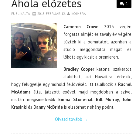
Ahola előzetes
1
PUBLIKÁLTA
2015. FEBRUÁR 12.
KOIMBRA
Cameron Crowe
2013 végén
forgatta filmjét és tavaly év végére
tűzték ki a bemutatót, azonban a
stúdió meggondolta magát és
lökött egy kicsit a premieren.
Bradley Cooper
katonai szakértőt
alakíthat, aki Hawaii-ra érkezik,
hogy felügyelje egy műhold fellövését. Itt találkozik a
Rachel
McAdams
által játszott exével, majd megdobban a szíve,
miután megismerkedik
Emma Stone
-nal.
Bill Murray, John
Krasink
i és
Danny McBride
is elszórhat néhány poént.
Olvasd tovább
→