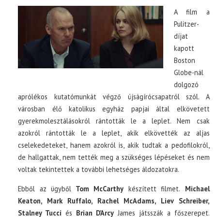
A film a
Pulitzer-
díjat
kapott
Boston
Globe-nál
dolgozó
aprólékos kutatómunkát végző újságírócsapatról szól. A
városban élő katolikus egyház papjai által elkövetett
gyerekmolesztálásokról rántották le a leplet. Nem csak
azokról rántották le a leplet, akik elkövették az aljas
cselekedeteket, hanem azokról is, akik tudtak a pedofilokról,
de hallgattak, nem tették meg a szükséges lépéseket és nem
voltak tekintettek a további lehetséges áldozatokra.
Ebből az ügyből
Tom McCarthy
készített filmet.
Michael
Keaton, Mark Ruffalo, Rachel McAdams, Liev Schreiber,
Stalney Tucci
és
Brian D’Arcy
James játsszák a főszerepet.