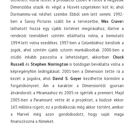
Dimenzióba utazik és végül a Húsvét-szigeteken köt ki, ahol
Dormammu-val nézhet szembe. Ebből sem lett semmi. 1992-
ben a Savoy Pictures szállt be a tervezetbe,
Wes Crave
n
láthatott hozzá egy újabb történet megírásához, illetve a
rendezői teendőket szintén elláthatta volna, a bemutató
1994-lett volna esedékes. 1997-ben a Columbiához kerültek a
jogok, ahol szintén újabb sztorin munkálkodtak. 2000-ben a
stúdió inkább passzolta a lehetőséget, akkoriban
Chuck
Russell
és
Stephen Norrington
is boldogan bevállalta volna a
képregényfilm ledirigálását. 2001-ben a Dimension tette rá a
kezét a jogokra, ahol
David S. Goyer
kezdhette körmölni a
forgatókönyvet. Ám a karakter a Dimensiontól gyorsan
átvándorolt a Miramaxhoz és 2005-re ígérték a premiert. Majd
2005-ben a Paramount vette át a projektet, a büdzsé ekkor
165 millióra rúgott, ez a próbálkozás még akkor történt, amikor
a Marvel még azon gondolkodott, hogy saját maga
finanszírozná a filmeket.