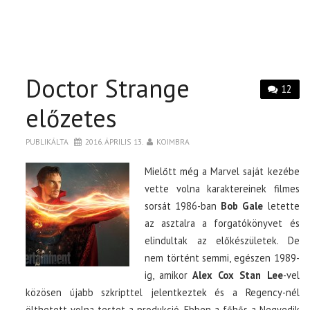
Doctor Strange
12
előzetes
PUBLIKÁLTA
2016. ÁPRILIS 13.
KOIMBRA
Mielőtt még a Marvel saját kezébe
vette volna karaktereinek filmes
sorsát 1986-ban
Bob Gale
letette
az asztalra a forgatókönyvet és
elindultak az előkészületek. De
nem történt semmi, egészen 1989-
ig, amikor
Alex Cox Stan Lee
-vel
közösen újabb szkripttel jelentkeztek és a Regency-nél
ölthetett volna testet a produkció. Ebben a főhős a Negyedik