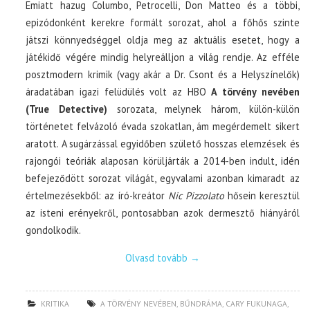
Emiatt hazug Columbo, Petrocelli, Don Matteo és a többi,
epizódonként kerekre formált sorozat, ahol a főhős szinte
játszi könnyedséggel oldja meg az aktuális esetet, hogy a
játékidő végére mindig helyreálljon a világ rendje. Az efféle
posztmodern krimik (vagy akár a Dr. Csont és a Helyszínelők)
áradatában igazi felüdülés volt az HBO
A törvény nevében
(True Detective)
sorozata, melynek három, külön-külön
történetet felvázoló évada szokatlan, ám megérdemelt sikert
aratott. A sugárzással egyidőben születő hosszas elemzések és
rajongói teóriák alaposan körüljárták a 2014-ben indult, idén
befejeződött sorozat világát, egyvalami azonban kimaradt az
értelmezésekből: az író-kreátor
Nic Pizzolato
hősein keresztül
az isteni erényekről, pontosabban azok dermesztő hiányáról
gondolkodik.
Olvasd tovább
→
KRITIKA
A TÖRVÉNY NEVÉBEN
,
BŰNDRÁMA
,
CARY FUKUNAGA
,