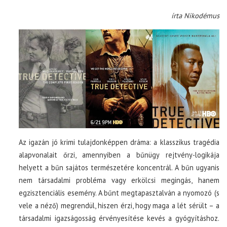
írta Nikodémus
Az igazán jó krimi tulajdonképpen dráma: a klasszikus tragédia
alapvonalait őrzi, amennyiben a bűnügy rejtvény-logikája
helyett a bűn sajátos természetére koncentrál. A bűn ugyanis
nem társadalmi probléma vagy erkölcsi megingás, hanem
egzisztenciális esemény. A bűnt megtapasztalván a nyomozó (s
vele a néző) megrendül, hiszen érzi, hogy maga a lét sérült – a
társadalmi igazságosság érvényesítése kevés a gyógyításhoz.