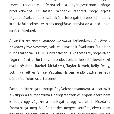
tévés tervezetek felnőttek a gyöngyvásznon pörgő
produkciókhoz. És lassan mindenki ráébred, hogy egyes
elgondolásokat jobb szériaként leforgatni, több tér jut a
kreatív ötleteknek és nincs megkötve annyira az alkotó keze,
mint a filmeknél.
A tavalyi év egyik legjobb sorozata kétségkívül
A törvény
nevében (True Detective)
volt és a második évad munkálataihoz
is hozzáfogtak. Az HBO hivatalosan is közzétette, hogy kiket
fogunk látni a
Justin Lin
rendezésében készülő következő
nyolc részben.
Rachel McAdams, Taylor Kitsch, Kelly Reilly,
Colin Farrell
és
Vince Vaughn
. Három rendőrtisztre és egy
bűnözőre fókuszál a történet.
Farrell alakíthatja a korrupt Ray Velcoro nyomozót, aki tartozik
a Vaughn által megformált gengszternek és éppen ezért nem
is tudja úgy végezni a munkáját, ahogy szeretné. McAdams
formálhatja meg Ani Betterides megyei seriffet, elveit nem