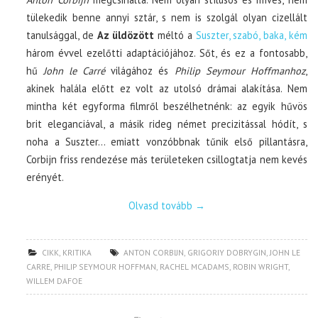
tülekedik benne annyi sztár, s nem is szolgál olyan cizellált
tanulsággal, de
Az üldözött
méltó a
Suszter, szabó, baka, kém
három évvel ezelőtti adaptációjához. Sőt, és ez a fontosabb,
hű
John le Carré
világához és
Philip Seymour Hoffmanhoz
,
akinek halála előtt ez volt az utolsó drámai alakítása. Nem
mintha két egyforma filmről beszélhetnénk: az egyik hűvös
brit eleganciával, a másik rideg német precizitással hódít, s
noha a Suszter… emiatt vonzóbbnak tűnik első pillantásra,
Corbijn friss rendezése más területeken csillogtatja nem kevés
erényét.
Olvasd tovább
→
CIKK
,
KRITIKA
ANTON CORBIJN
,
GRIGORIY DOBRYGIN
,
JOHN LE
CARRE
,
PHILIP SEYMOUR HOFFMAN
,
RACHEL MCADAMS
,
ROBIN WRIGHT
,
WILLEM DAFOE