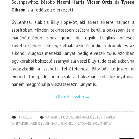
Southpawhoz, később
Naomi Harris, Victor Ortiz
és
Tyrese
Gibson
is a fedélzetre érkezett.
Gyllenhaal alakítja Billy Hope-ot, aki sikert sikerre halmoz a
szorítóban. Minden tekintetben csúcsra kerül, a bokszban és a
magánéletében sincs gond, de egyik tragikus baleset
következtében felesége elhalálozik, ő pedig a drogok és az
alkohol világába menekül, lányát pedig elveszik tőle. Azonban
egy korábbi bokszoló szárnyai alá veszi Billy-t, de csak akkor, ha
ragaszkodik a szabott feltételeihez. Billy-ből teljesen új
embert farag, de nem csak a bokszban kell bizonyítania,
hanem megpróbálja visszaszerezni lányát is.
Olvasd tovább
→
TRAILER
ANTOINE FUQUA
,
DRÁMAELŐZETES
,
FOREST
WHITAKER
,
JAKE GYLLENHAAL
,
RACHEL MCADAMS
,
SOUTHPAW