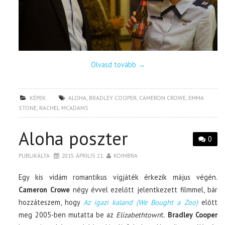
Olvasd tovább
→
KÉPEK
ALOHA
,
BRADLEY COOPER
,
CAMERON CROWE
,
EMMA
STONE
,
RACHEL MCADAMS
Aloha poszter
0
PUBLIKÁLTA
2015. ÁPRILIS 21.
KOIMBRA
Egy kis vidám romantikus vígjáték érkezik május végén.
Cameron Crowe
négy évvel ezelőtt jelentkezett filmmel, bár
hozzáteszem, hogy
Az igazi kaland (We Bought a Zoo)
előtt
meg 2005-ben mutatta be az
Elizabethtown
t.
Bradley Cooper