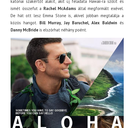
katonai szakértőt alakít, akit új feladata Hawaii-ra szólít és
ismét összefut a
Rachel McAdams
által megformált exével.
De hát ott lesz Emma Stone is, akivel jobban megtalálja a
közös hangot.
Bill Murray, Jay Baruchel, Alex Baldwin
és
Danny McBride
is elszórhat néhány poént.