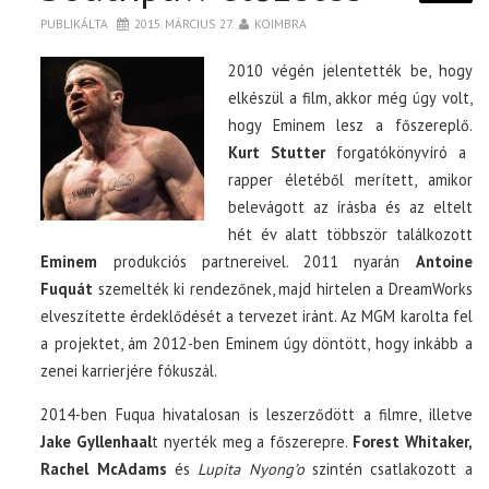
PUBLIKÁLTA
2015. MÁRCIUS 27.
KOIMBRA
2010 végén jelentették be, hogy
elkészül a film, akkor még úgy volt,
hogy Eminem lesz a főszereplő.
Kurt Stutter
forgatókönyvíró a
rapper életéből merített, amikor
belevágott az írásba és az eltelt
hét év alatt többször találkozott
Eminem
produkciós partnereivel. 2011 nyarán
Antoine
Fuquát
szemelték ki rendezőnek, majd hirtelen a DreamWorks
elveszítette érdeklődését a tervezet iránt. Az MGM karolta fel
a projektet, ám 2012-ben Eminem úgy döntött, hogy inkább a
zenei karrierjére fókuszál.
2014-ben Fuqua hivatalosan is leszerződött a filmre, illetve
Jake Gyllenhaal
t nyerték meg a főszerepre.
Forest Whitaker,
Rachel McAdams
és
Lupita Nyong’o
szintén csatlakozott a