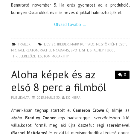
Bemutató november 5. Ha erős gyomrost ad a produkció,
könnyen Oscarokkal és más neves díjakkal halmozhatják el.
Olvasd tovább
→
TRAILER
LIEV SCHREIBER
,
MARK RUFFALO
,
MEGTÖRTÉNT ESET
,
MICHAEL KEATON
,
RACHEL MCADAMS
,
SPOTLIGHT
,
STALNEY TUCCI
,
THRILLERELŐZETES
,
TOM MCCARTHY
Aloha képek és az
0
első 8 perc a filmből
PUBLIKÁLTA
2015. MÁJUS 30.
KOIMBRA
Amerikában tegnap startolt el
Cameron Crowe
új filmje, az
Aloha
.
Bradley Cooper
egy hadsereggel szerződésben álló
vállalkozót formál meg, aki újra összefut régi szerelmével
(
Rachel McAdams
) és egyúttal megismerkedik a légierő dögös