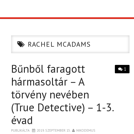
TOP10
KULISSZA
RACHEL MCADAMS
CIKK
Bűnből faragott
PÓLÓ RENDELÉS
1
hármasoltár – A
törvény nevében
(True Detective) – 1-3.
évad
PUBLIKÁLTA
2019. SZEPTEMBER 15.
NIKODEMUS