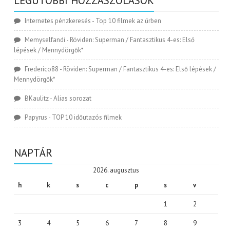
LEGUTÓBBI HOZZÁSZÓLÁSOK
Internetes pénzkeresés
-
Top 10 filmek az űrben
Memyselfandi
-
Röviden: Superman / Fantasztikus 4-es: Első
lépések / Mennydörgők*
Frederico88
-
Röviden: Superman / Fantasztikus 4-es: Első lépések /
Mennydörgők*
BKaulitz
-
Alias sorozat
Papyrus
-
TOP 10 időutazós filmek
NAPTÁR
2026. augusztus
h
k
s
c
p
s
v
1
2
3
4
5
6
7
8
9