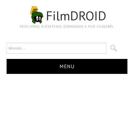
FilmDROID
FRISS HÍREK, ELŐZETESEK, ÚJDONSÁGOK A FILM VILÁGÁBÓL.
MENU
HÍR
TRAILER
KRITIKA
BOXOFFICE