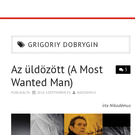
TOP10
KULISSZA
GRIGORIY DOBRYGIN
CIKK
Az üldözött (A Most
PÓLÓ RENDELÉS
3
Wanted Man)
PUBLIKÁLTA
2014. SZEPTEMBER 01.
NIKODEMUS
írta Nikodémus