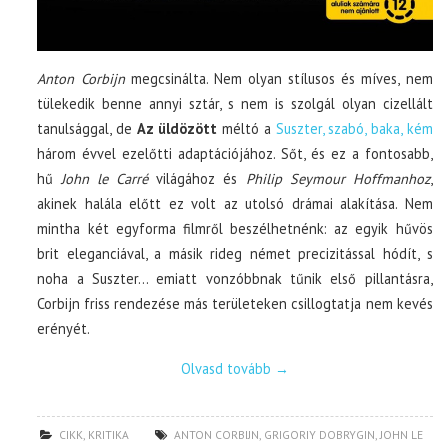
Anton Corbijn
megcsinálta. Nem olyan stílusos és míves, nem
tülekedik benne annyi sztár, s nem is szolgál olyan cizellált
tanulsággal, de
Az üldözött
méltó a
Suszter, szabó, baka, kém
három évvel ezelőtti adaptációjához. Sőt, és ez a fontosabb,
hű
John le Carré
világához és
Philip Seymour Hoffmanhoz
,
akinek halála előtt ez volt az utolsó drámai alakítása. Nem
mintha két egyforma filmről beszélhetnénk: az egyik hűvös
brit eleganciával, a másik rideg német precizitással hódít, s
noha a Suszter… emiatt vonzóbbnak tűnik első pillantásra,
Corbijn friss rendezése más területeken csillogtatja nem kevés
erényét.
Olvasd tovább
→
CIKK
,
KRITIKA
ANTON CORBIJN
,
GRIGORIY DOBRYGIN
,
JOHN LE