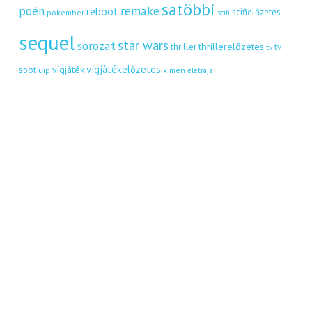
satöbbi
remake
poén
reboot
scifielőzetes
pókember
scifi
sequel
star wars
sorozat
thrillerelőzetes
thriller
tv
tv
vígjátékelőzetes
vígjáték
spot
uip
x men
életrajz