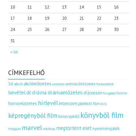
10
11
12
13
14
15
16
17
18
19
20
21
22
23
24
25
26
27
28
29
30
31
« Júl
CÍMKEFELHŐ
akcióelőzetes
3d
akció
animációelőzetes
bemutatók
animáció
dráma
drámaelőzetes
bevétel
dc
díjszezon
horror
forgatás
hírlevél
intercom
horrorelőzetes
játékból film
kvíz
könyvből film
képregényből film
könyvajánló
marvel
megtörtént eset
nyereményjáték
magyar
mashup