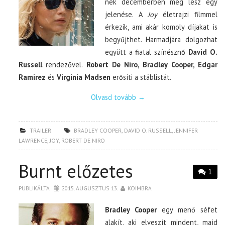
nek decemberben még lesz egy
jelenése. A
Joy
életrajzi filmmel
érkezik, ami akár komoly díjakat is
begyűjthet. Harmadjára dolgozhat
együtt a fiatal színésznő
David O.
Russell
rendezővel.
Robert De Niro, Bradley Cooper, Edgar
Ramirez
és
Virginia Madsen
erősíti a stáblistát.
Olvasd tovább
→
TRAILER
BRADLEY COOPER
,
DAVID O. RUSSELL
,
JENNIFER
LAWRENCE
,
JOY
,
ROBERT DE NIRO
Burnt előzetes
1
PUBLIKÁLTA
2015. AUGUSZTUS 13.
KOIMBRA
Bradley Cooper
egy menő séfet
alakít, aki elveszít mindent, majd