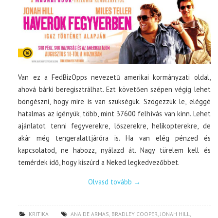
Van ez a FedBizOpps nevezetű amerikai kormányzati oldal,
ahová bárki beregisztrálhat. Ezt követően szépen végig lehet
böngészni, hogy mire is van szükségük. Szögezzük le, eléggé
hatalmas az igényük, több, mint 37600 felhívás van kinn. Lehet
ajánlatot tenni fegyverekre, lőszerekre, helikopterekre, de
akár még tengeralattjáróra is. Ha van elég pénzed és
kapcsolatod, ne habozz, nyálazd át. Nagy türelem kell és
temérdek idő, hogy kiszúrd a Neked legkedvezőbbet.
Olvasd tovább
→
KRITIKA
ANA DE ARMAS
,
BRADLEY COOPER
,
JONAH HILL
,