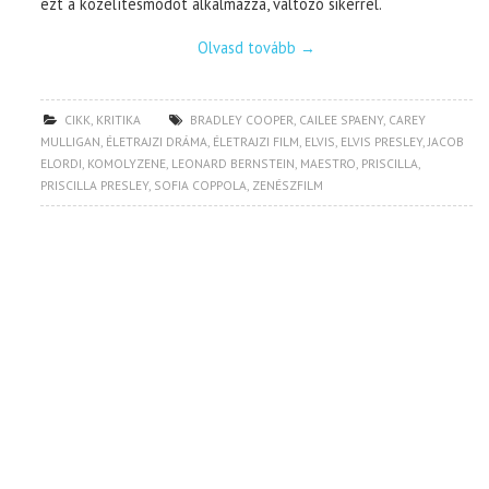
ezt a közelítésmódot alkalmazza, változó sikerrel.
Olvasd tovább
→
CIKK
,
KRITIKA
BRADLEY COOPER
,
CAILEE SPAENY
,
CAREY
MULLIGAN
,
ÉLETRAJZI DRÁMA
,
ÉLETRAJZI FILM
,
ELVIS
,
ELVIS PRESLEY
,
JACOB
ELORDI
,
KOMOLYZENE
,
LEONARD BERNSTEIN
,
MAESTRO
,
PRISCILLA
,
PRISCILLA PRESLEY
,
SOFIA COPPOLA
,
ZENÉSZFILM