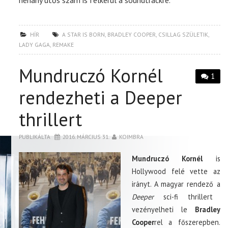
néhány ütős szám is felkerül a soundtrackre.
HÍR
A STAR IS BORN
,
BRADLEY COOPER
,
CSILLAG SZÜLETIK
,
LADY GAGA
,
REMAKE
Mundruczó Kornél
1
rendezheti a Deeper
thrillert
PUBLIKÁLTA
2016. MÁRCIUS 31.
KOIMBRA
Mundruczó Kornél
is
Hollywood felé vette az
irányt. A magyar rendező a
Deeper
sci-fi thrillert
vezényelheti le
Bradley
Cooper
rel a főszerepben.