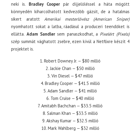
neki is.
Bradley Cooper
pár díjjelöléssel a háta mögött
könnyedén kiharcolhatott kedvezőbb gázsit, de a hatalmas
sikert aratott
Amerikai mesterlövész (American Sniper)
nyomhatott sokat a latba, ráadásul a produceri teendőket is
ellátta.
Adam Sandler
sem panaszkodhat, a
Pixelért (Pixels)
szép summát vághatott zsebre, ezen kívül a Netflixre készít 4
projektet is.
1. Robert Downey Jr. — $80 millió
2. Jackie Chan — $50 millió
3. Vin Diesel — $47 millió
4. Bradley Cooper — $41.5 millió
5. Adam Sandler — $41 millió
6. Tom Cruise — $40 millió
7. Amitabh Bachchan — $33.5 millió
8. Salman Khan — $33.5 millió
9. Akshay Kumar — $32.5 millió
10. Mark Wahlberg — $32 millió