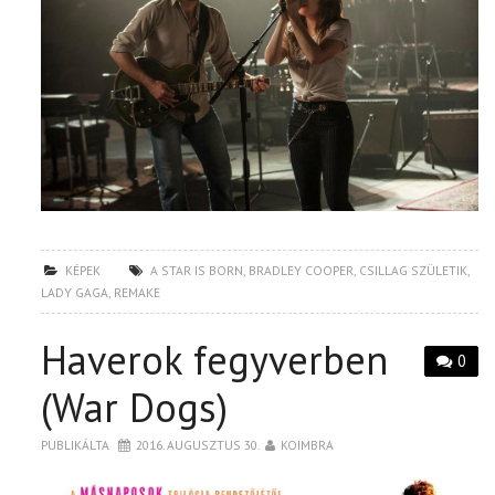
KÉPEK
A STAR IS BORN
,
BRADLEY COOPER
,
CSILLAG SZÜLETIK
,
LADY GAGA
,
REMAKE
Haverok fegyverben
0
(War Dogs)
PUBLIKÁLTA
2016. AUGUSZTUS 30.
KOIMBRA