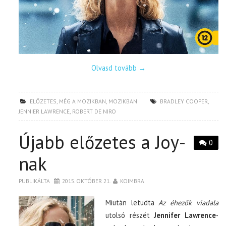
Olvasd tovább
→
ELŐZETES
,
MÉG A MOZIKBAN
,
MOZIKBAN
BRADLEY COOPER
,
JENNIER LAWRENCE
,
ROBERT DE NIRO
Újabb előzetes a Joy-
0
nak
PUBLIKÁLTA
2015. OKTÓBER 21.
KOIMBRA
Miután letudta
Az éhezők viadala
utolsó részét
Jennifer Lawrence
-