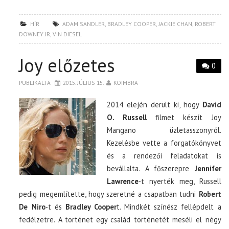
HÍR
ADAM SANDLER
,
BRADLEY COOPER
,
JACKIE CHAN
,
ROBERT
DOWNEY JR
,
VIN DIESEL
Joy előzetes
0
PUBLIKÁLTA
2015. JÚLIUS 15.
KOIMBRA
2014 elején derült ki, hogy
David
O. Russell
filmet készít Joy
Mangano üzletasszonyról.
Kezelésbe vette a forgatókönyvet
és a rendezői feladatokat is
bevállalta. A főszerepre
Jennifer
Lawrence
-t nyerték meg, Russell
pedig megemlítette, hogy szeretné a csapatban tudni
Robert
De Niro
-t és
Bradley Cooper
t. Mindkét színész fellépdelt a
fedélzetre. A történet egy család történetét meséli el négy