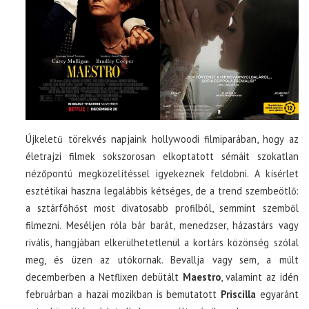
Újkeletű törekvés napjaink hollywoodi filmiparában, hogy az
életrajzi filmek sokszorosan elkoptatott sémáit szokatlan
nézőpontú megközelítéssel igyekeznek feldobni. A kísérlet
esztétikai haszna legalábbis kétséges, de a trend szembeötlő:
a sztárfőhőst most divatosabb profilból, semmint szemből
filmezni. Meséljen róla bár barát, menedzser, házastárs vagy
rivális, hangjában elkerülhetetlenül a kortárs közönség szólal
meg, és üzen az utókornak. Bevallja vagy sem, a múlt
decemberben a Netflixen debütált
Maestro
, valamint az idén
februárban a hazai mozikban is bemutatott
Priscilla
egyaránt