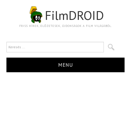
FilmDROID
FRISS HÍREK, ELŐZETESEK, ÚJDONSÁGOK A FILM VILÁGÁBÓL.
MENU
HÍR
TRAILER
KRITIKA
BOXOFFICE