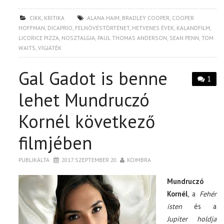
CIKK
,
KRITIKA
ALANA HAIM
,
BRADLEY COOPER
,
COOPER
HOFFMAN
,
DICAPRIO
,
FELNÖVÉSTÖRTÉNET
,
HETVENES ÉVEK
,
KALANDFILM
,
LICORICE PIZZA
,
NOSZTALGIA
,
PAUL THOMAS ANDERSON
,
SEAN PENN
,
TOM
WAITS
,
VÍGJÁTÉK
Gal Gadot is benne
1
lehet Mundruczó
Kornél következő
filmjében
PUBLIKÁLTA
2017. SZEPTEMBER 20.
KOIMBRA
Mundruczó
Kornél
, a
Fehér
isten
és a
Jupiter holdja