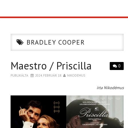
TOP10
KULISSZA
BRADLEY COOPER
CIKK
Maestro / Priscilla
PÓLÓ RENDELÉS
0
PUBLIKÁLTA
2024. FEBRUÁR 18.
NIKODEMUS
írta Nikodémus