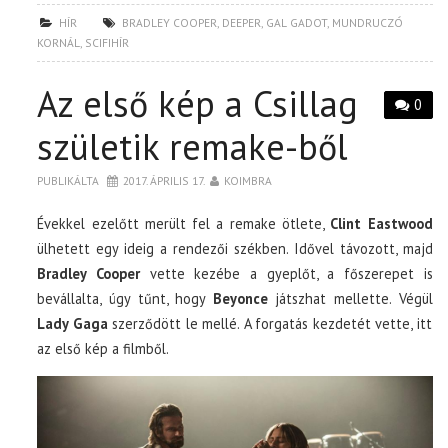
HÍR
BRADLEY COOPER
,
DEEPER
,
GAL GADOT
,
MUNDRUCZÓ
KORNÁL
,
SCIFIHÍR
Az első kép a Csillag
0
születik remake-ből
PUBLIKÁLTA
2017. ÁPRILIS 17.
KOIMBRA
Évekkel ezelőtt merült fel a remake ötlete,
Clint Eastwood
ülhetett egy ideig a rendezői székben. Idővel távozott, majd
Bradley Cooper
vette kezébe a gyeplőt, a főszerepet is
bevállalta, úgy tűnt, hogy
Beyonce
játszhat mellette. Végül
Lady Gaga
szerződött le mellé. A forgatás kezdetét vette, itt
az első kép a filmből.