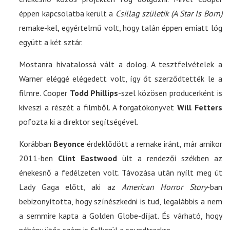
éppen kapcsolatba került a
Csillag születik (A Star Is Born)
remake-kel, egyértelmű volt, hogy talán éppen emiatt lóg
együtt a két sztár.
Mostanra hivatalossá vált a dolog. A tesztfelvételek a
Warner eléggé elégedett volt, így őt szerződtették le a
filmre. Cooper
Todd Phillips
-szel közösen producerként is
kiveszi a részét a filmből. A forgatókönyvet
Will Fetters
pofozta ki a direktor segítségével.
Korábban
Beyonce
érdeklődött a remake iránt, már amikor
2011-ben
Clint Eastwood
ült a rendezői székben az
énekesnő a fedélzeten volt. Távozása után nyílt meg út
Lady Gaga előtt, aki az
American Horror Story
-ban
bebizonyította, hogy színészkedni is tud, legalábbis a nem
a semmire kapta a Golden Globe-díjat. És várható, hogy