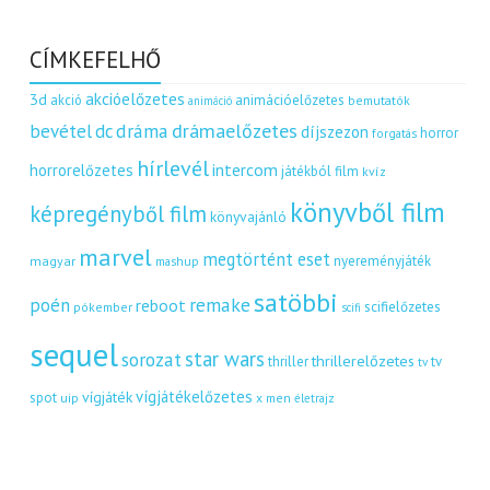
CÍMKEFELHŐ
akcióelőzetes
3d
akció
animációelőzetes
bemutatók
animáció
dráma
drámaelőzetes
bevétel
dc
díjszezon
horror
forgatás
hírlevél
intercom
horrorelőzetes
játékból film
kvíz
könyvből film
képregényből film
könyvajánló
marvel
megtörtént eset
nyereményjáték
magyar
mashup
satöbbi
remake
poén
reboot
scifielőzetes
pókember
scifi
sequel
star wars
sorozat
thrillerelőzetes
thriller
tv
tv
vígjátékelőzetes
vígjáték
spot
uip
x men
életrajz