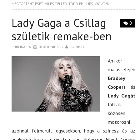
MEGTÖRTÉNT ESET
,
MILES TELLER
,
TODD PHILLIPS
,
VÍGJÁTÉK
Lady Gaga a Csillag
0
születik remake-ben
PUBLIKÁLTA
2016. JÚNIUS 17.
KOIMBRA
Amikor
május elején
Bradley
Coopert
és
Lady Gagát
látták
közösen
motorozni
azonnal felmerült egyesekben, hogy a színész és az
énekesnő közös projekten fog dolgozni. Mivel Cooper