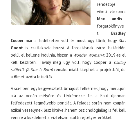
rendezője
viheti vászonra
Max Landis
forgatókönyvé
t.
Bradley
Cooper
már a fedélzeten volt és most úgy tűnik, hogy
Gal
Gadot
is csatlakozik hozzá. A forgatásnak záros határidőn
belül el kellene indulnia, hiszen a
Wonder Woman
-t 2019-re el
kell készíteni. Tavaly még úgy volt, hogy Cooper a
Csillag
születik (A Star is Born)
remake miatt kiléphet a projektből, de
a filmet azóta letudták.
A sci-fiben egy kegyvesztett űrhajóst felkérnek, hogy merüljön
alá az óceán mélyére és térképezze fel a Föld újonnan
felfedezett legmélyebb pontját. A feladat során nem csupán
fizikai veszélynek lesz kitéve, hanem pszichológiailag is fel kell
vennie a küzdelmet a vízfelszín alatti rejtélyes erőkkel.