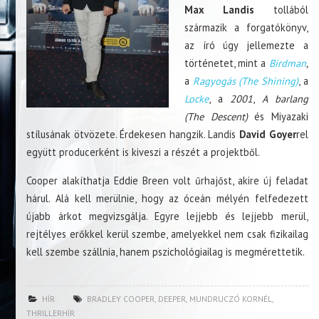
Max Landis
tollából
származik a forgatókönyv,
az író úgy jellemezte a
történetet, mint a
Birdman
,
a
Ragyogás (The Shining)
, a
Locke
, a
2001
,
A barlang
(The Descent)
és Miyazaki
stílusának ötvözete. Érdekesen hangzik. Landis
David Goyer
rel
együtt producerként is kiveszi a részét a projektből.
Cooper alakíthatja Eddie Breen volt űrhajőst, akire új feladat
hárul. Alá kell merülnie, hogy az óceán mélyén felfedezett
újabb árkot megvizsgálja. Egyre lejjebb és lejjebb merül,
rejtélyes erőkkel kerül szembe, amelyekkel nem csak fizikailag
kell szembe szállnia, hanem pszichológiailag is megmérettetik.
HÍR
BRADLEY COOPER
,
DEEPER
,
MUNDRUCZÓ KORNÉL
,
THRILLERHÍR