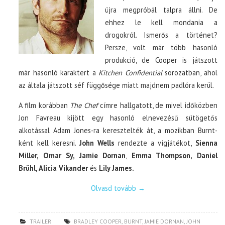
újra megpróbál talpra állni. De
ehhez le kell mondania a
drogokról. Ismerős a történet?
Persze, volt már több hasonló
produkció, de Cooper is játszott
már hasonló karaktert a
Kitchen Confidential
sorozatban, ahol
az általa játszott séf függősége miatt majdnem padlóra kerül.
A film korábban
The Chef
címre hallgatott, de mivel időközben
Jon Favreau kijött egy hasonló elnevezésű sütögetős
alkotással Adam Jones-ra keresztelték át, a mozikban Burnt-
ként kell keresni.
John Wells
rendezte a vígjátékot,
Sienna
Miller, Omar Sy, Jamie Dornan
,
Emma Thompson, Daniel
Brühl, Alicia Vikander
és
Lily James.
Olvasd tovább
→
TRAILER
BRADLEY COOPER
,
BURNT
,
JAMIE DORNAN
,
JOHN