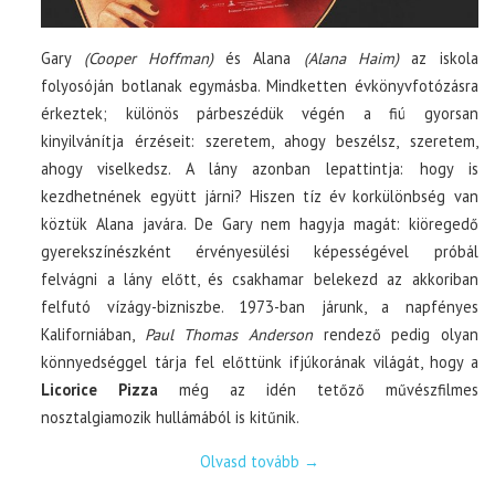
Gary
(Cooper Hoffman)
és Alana
(Alana Haim)
az iskola
folyosóján botlanak egymásba. Mindketten évkönyvfotózásra
érkeztek; különös párbeszédük végén a fiú gyorsan
kinyilvánítja érzéseit: szeretem, ahogy beszélsz, szeretem,
ahogy viselkedsz. A lány azonban lepattintja: hogy is
kezdhetnének együtt járni? Hiszen tíz év korkülönbség van
köztük Alana javára. De Gary nem hagyja magát: kiöregedő
gyerekszínészként érvényesülési képességével próbál
felvágni a lány előtt, és csakhamar belekezd az akkoriban
felfutó vízágy-bizniszbe. 1973-ban járunk, a napfényes
Kaliforniában,
Paul Thomas Anderson
rendező pedig olyan
könnyedséggel tárja fel előttünk ifjúkorának világát, hogy a
Licorice Pizza
még az idén tetőző művészfilmes
nosztalgiamozik hullámából is kitűnik.
Olvasd tovább
→