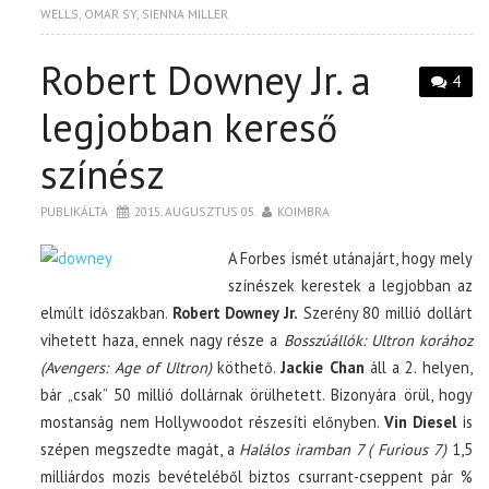
WELLS
,
OMAR SY
,
SIENNA MILLER
Robert Downey Jr. a
4
legjobban kereső
színész
PUBLIKÁLTA
2015. AUGUSZTUS 05.
KOIMBRA
A Forbes ismét utánajárt, hogy mely
színészek kerestek a legjobban az
elmúlt időszakban.
Robert Downey Jr.
Szerény 80 millió dollárt
vihetett haza, ennek nagy része a
Bosszúállók: Ultron korához
(Avengers: Age of Ultron)
köthető.
Jackie Chan
áll a 2. helyen,
bár „csak” 50 millió dollárnak örülhetett. Bizonyára örül, hogy
mostanság nem Hollywoodot részesíti előnyben.
Vin Diesel
is
szépen megszedte magát, a
Halálos iramban 7 ( Furious 7)
1,5
milliárdos mozis bevételéből biztos csurrant-cseppent pár %