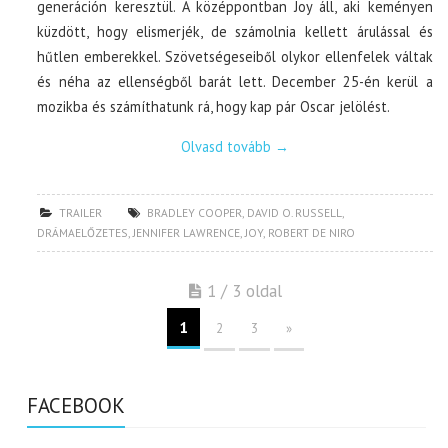
generáción keresztül. A középpontban Joy áll, aki keményen
küzdött, hogy elismerjék, de számolnia kellett árulással és
hűtlen emberekkel. Szövetségeseiből olykor ellenfelek váltak
és néha az ellenségből barát lett. December 25-én kerül a
mozikba és számíthatunk rá, hogy kap pár Oscar jelölést.
Olvasd tovább
→
TRAILER
BRADLEY COOPER
,
DAVID O. RUSSELL
,
DRÁMAELŐZETES
,
JENNIFER LAWRENCE
,
JOY
,
ROBERT DE NIRO
1 / 3 oldal
1
2
3
»
FACEBOOK