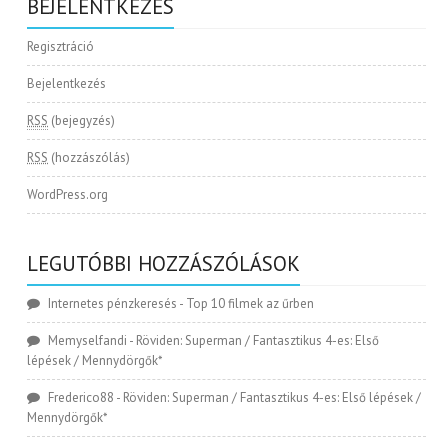
BEJELENTKEZÉS
Regisztráció
Bejelentkezés
RSS
(bejegyzés)
RSS
(hozzászólás)
WordPress.org
LEGUTÓBBI HOZZÁSZÓLÁSOK
Internetes pénzkeresés
-
Top 10 filmek az űrben
Memyselfandi
-
Röviden: Superman / Fantasztikus 4-es: Első
lépések / Mennydörgők*
Frederico88
-
Röviden: Superman / Fantasztikus 4-es: Első lépések /
Mennydörgők*