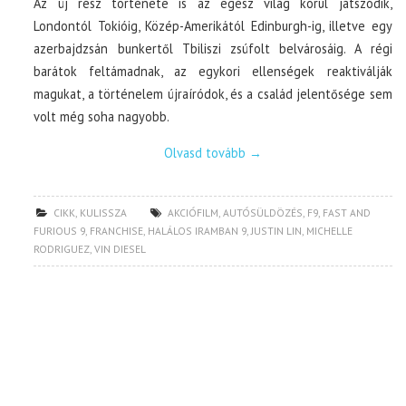
Az új rész története is az egész világ körül játszódik,
Londontól Tokióig, Közép-Amerikától Edinburgh-ig, illetve egy
azerbajdzsán bunkertől Tbiliszi zsúfolt belvárosáig. A régi
barátok feltámadnak, az egykori ellenségek reaktiválják
magukat, a történelem újraíródok, és a család jelentősége sem
volt még soha nagyobb.
Olvasd tovább
→
CIKK
,
KULISSZA
AKCIÓFILM
,
AUTÓSÜLDÖZÉS
,
F9
,
FAST AND
FURIOUS 9
,
FRANCHISE
,
HALÁLOS IRAMBAN 9
,
JUSTIN LIN
,
MICHELLE
RODRIGUEZ
,
VIN DIESEL