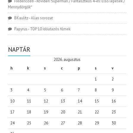
Frederico88
-
Röviden: Superman / Fantasztikus 4-es: Első lépések /
Mennydörgők*
BKaulitz
-
Alias sorozat
Papyrus
-
TOP 10 időutazós filmek
NAPTÁR
2026. augusztus
h
k
s
c
p
s
v
1
2
3
4
5
6
7
8
9
10
11
12
13
14
15
16
17
18
19
20
21
22
23
24
25
26
27
28
29
30