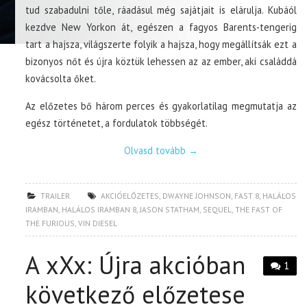
tud szabadulni tőle, ráadásul még sajátjait is elárulja. Kubáól
kezdve New Yorkon át, egészen a fagyos Barents-tengerig
tart a hajsza, világszerte folyik a hajsza, hogy megállítsák ezt a
bizonyos nőt és újra köztük lehessen az az ember, aki családdá
kovácsolta őket.
Az előzetes bő három perces és gyakorlatilag megmutatja az
egész történetet, a fordulatok többségét.
Olvasd tovább
→
TRAILER
AKCIÓELŐZETES
,
DWAYNE JOHNSON
,
FAST 8
,
HALÁLOS
IRAMBAN
,
HALÁLOS IRAMBAN 8
,
JASON STATHAM
,
SEQUEL
,
THE FAST OF
THE FURIOUS
,
VIN DIESEL
A xXx: Újra akcióban
1
következő előzetese