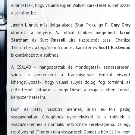
elhintették, hogy valamiképpen Walker karakterét is behozzák
a történetbe.
Justin Lin
nek más dolga akadt (Star Trek), így
F. Gary Gray
ülhetett a helyére. Az előző filmben megismert
Jason
Statham
és
Kurt Russell
újra tiszteletét teszi, Charlize
Theron lesz a legyűrendő gonosz karakter és
Scott Eastwood
is csatlakozott a stábhoz.
A CSALÁD – hangoztatták és mondogatták rendszeresen,
szinte 5 percenként a franchise-ban. Ezúttal viszont
kihangsúlyozzák, hogy valami súlyos dolog fog történni, az
előzetesből látható is, hogy Diesel a csapata ellen fordul,
kényszer hatására.
Dom és Letty nászútra mennek, Brian és Mia pedig
visszavonultan éldegélnek gyermekükkel és a többiek is
visszazökkennek a normális hétköznapi kerékvágásba. De egy
rejtélyes nő (Theron) újra visszatereli Domot a bűn útjára, nem