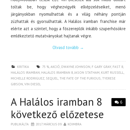
toltak be, hogy véghezvigyék elképzeléseiket, menő
járgányokban nyomulhattak és a világ néhány pontján
zúzhattak és gyorsulhattak. A Halálos iramban franchise már
elérte azt a szintet, hogy a főszereplők inkább szuperhősökre
emlékeztető mutatványokat hajtanak végre.
Olvasd tovább
→
KRITIKA
75 %
,
AKCIÓ
,
DWAYNE JOHNSON
,
F GARY GRAY
,
FAST 8
,
HALÁLOS IRAMBAN
,
HALÁLOS IRAMBAN 8
,
JASON STATHAM
,
KURT RUSSELL
,
MICHELLE RODRIGUEZ
,
SEQUEL
,
THE FATE OF THE FURIOUS
,
TYERESE
GIBSON
,
VIN DIESEL
A Halálos iramban 8
6
következő előzetese
PUBLIKÁLTA
2017. MÁRCIUS 09.
KOIMBRA