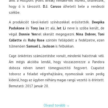
amit a Holtpont (Point Break) remake-kel művelt, örülhetünk,
hogy ő is távozott.
D.J. Caruso
ülhetett bele a rendezői
székbe.
A produkciót távol-keleti színészekkel erősítették.
Deepika
Padukone
és
Tony Jaa
írt alá,
Jet Li
neve is szóba került, de
végül
Donnie Yen
nel sikerült megegyezni.
Nina Dobrev, Toni
Collette
és
Ruby Rose
szintén fellépdelt a fedélzetre, ezen
túlmenően
Samuel L. Jackson
is felbukkan.
Cage önkéntes száműzetésbe vonult, mindenki halottnak véli.
Ám mégis akcióba lendül, hogy visszaszerezze a Pandora
doboza néven ismert tömegpusztító fegyvert. Csapatot
toboroz a feladat végrehajtására, nyomozásuk során pedig
kiderül, hogy az ügyben néhány magas rangú vezető is érintett.
Bemutató: 2017. január 20.
Olvasd tovább
→