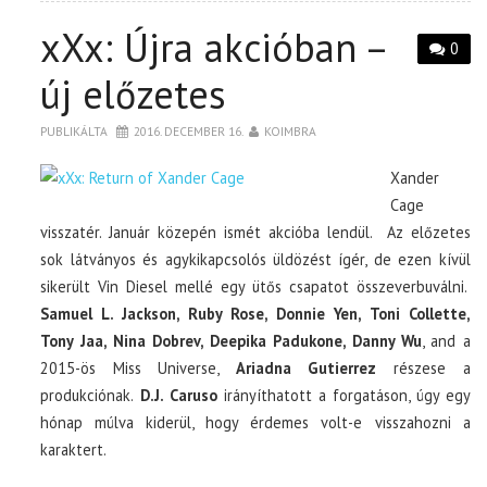
xXx: Újra akcióban –
0
új előzetes
PUBLIKÁLTA
2016. DECEMBER 16.
KOIMBRA
Xander
Cage
visszatér. Január közepén ismét akcióba lendül. Az előzetes
sok látványos és agykikapcsolós üldözést ígér, de ezen kívül
sikerült Vin Diesel mellé egy ütős csapatot összeverbuválni.
Samuel L. Jackson, Ruby Rose, Donnie Yen, Toni Collette,
Tony Jaa, Nina Dobrev, Deepika Padukone, Danny Wu
, and a
2015-ös Miss Universe,
Ariadna Gutierrez
részese a
produkciónak.
D.J. Caruso
irányíthatott a forgatáson, úgy egy
hónap múlva kiderül, hogy érdemes volt-e visszahozni a
karaktert.