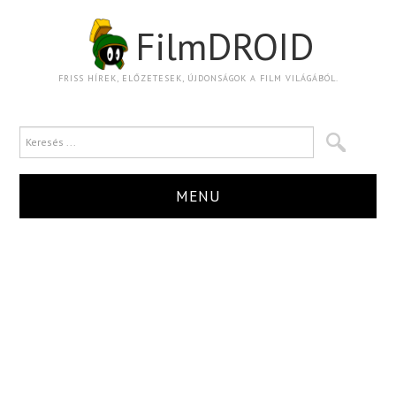
FilmDROID
FRISS HÍREK, ELŐZETESEK, ÚJDONSÁGOK A FILM VILÁGÁBÓL.
MENU
HÍR
TRAILER
KRITIKA
BOXOFFICE