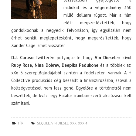
milliókat és a végeredmény 350
millió dollárra rúgott. Már a film
előtt megszellőztették, hogy
gondolkodnak a negyedik felvonáson, így egyáltalán nem
érhet senkit meglepetésként, hogy megerősítették, hogy
Xander Cage ismét visszatér.
D.J. Caruso
Twitterén pötyögte le, hogy
Vin Diesel
en kívül
Ruby Rose, Nina Dobrev, Deepika Padukone
és a többiek az
xXx 3 szereplőgárdájából szintén a fedélzeten vannak. A H
Collective produkciós cég beszállt a finanszírozásba, szóval a
költségvetéssel nem lesz gond. Egyelőre a történetről nem
beszéltek, de kvázi egy Halálos iramban-szerű akciózásra kell
számítani.
HÍR
SEQUEL
,
VIN DIESEL
,
XXX
,
XXX 4