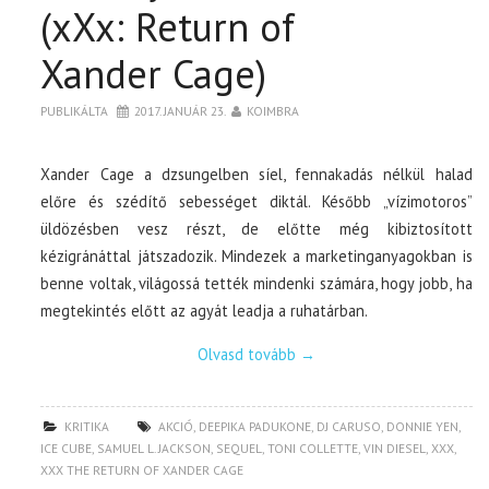
(xXx: Return of
Xander Cage)
PUBLIKÁLTA
2017. JANUÁR 23.
KOIMBRA
Xander Cage a dzsungelben síel, fennakadás nélkül halad
előre és szédítő sebességet diktál. Később „vízimotoros”
üldözésben vesz részt, de előtte még kibiztosított
kézigránáttal játszadozik. Mindezek a marketinganyagokban is
benne voltak, világossá tették mindenki számára, hogy jobb, ha
megtekintés előtt az agyát leadja a ruhatárban.
Olvasd tovább
→
KRITIKA
AKCIÓ
,
DEEPIKA PADUKONE
,
DJ CARUSO
,
DONNIE YEN
,
ICE CUBE
,
SAMUEL L. JACKSON
,
SEQUEL
,
TONI COLLETTE
,
VIN DIESEL
,
XXX
,
XXX THE RETURN OF XANDER CAGE