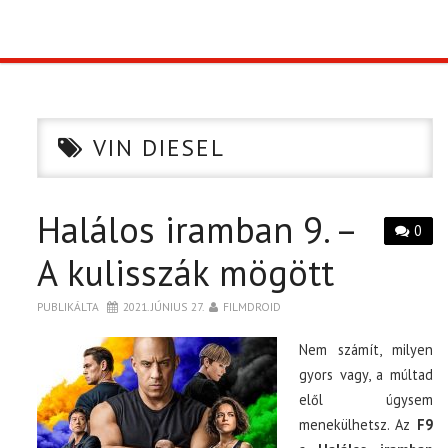
TOP10
KULISSZA
VIN DIESEL
CIKK
Halálos iramban 9. –
PÓLÓ RENDELÉS
0
A kulisszák mögött
PUBLIKÁLTA
2021. JÚNIUS 27.
FILMDROID
Nem számít, milyen
gyors vagy, a múltad
elől úgysem
menekülhetsz. Az
F9