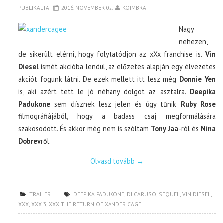
PUBLIKÁLTA
2016. NOVEMBER 02.
KOIMBRA
Nagy
nehezen,
de sikerült elérni, hogy folytatódjon az xXx franchise is.
Vin
Diesel
ismét akcióba lendül, az előzetes alapján egy élvezetes
akciót fogunk látni. De ezek mellett itt lesz még
Donnie Yen
is, aki azért tett le jó néhány dolgot az asztalra.
Deepika
Padukone
sem dísznek lesz jelen és úgy tűnik
Ruby Rose
filmográfiájából, hogy a badass csaj megformálására
szakosodott. És akkor még nem is szóltam
Tony Jaa
-ról és
Nina
Dobrev
ről.
Olvasd tovább
→
TRAILER
DEEPIKA PADUKONE
,
DJ CARUSO
,
SEQUEL
,
VIN DIESEL
,
XXX
,
XXX 3
,
XXX THE RETURN OF XANDER CAGE