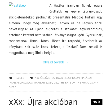
A Halálos iramban filmek egyre
őrültebb és egyre látványosabb
akciójeleneteket próbálnak prezentálni. Meddig tudnak úgy
elmenni, hogy még élvezhető legyen és ne legyen totál
nevetséges? Az újabb előzetes a szokásos agykikapcsolós,
értelmet keresni nem szabad látványosságot ígéri. Gyorsulnak,
robbantanak, ütnek, lőnek. Jöhet itt torpedó, átvehetik az
irányítást sok száz kocsi felett, a “család” Dom nélkül is
megpróbálja megállni a helyét.
Olvasd tovább
→
TRAILER
AKCIÓELŐZETES
,
DWAYNE JOHNSON
,
HALÁLOS
IRAMBAN
,
HALÁLOS IRAMBAN 8
,
SEQUEL
,
THE FATE OF THE FURIOUS
,
VIN
DIESEL
xXx: Újra akcióban
0