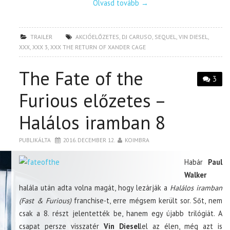
Olvasd tovább
→
TRAILER
AKCIÓELŐZETES
,
DJ CARUSO
,
SEQUEL
,
VIN DIESEL
,
XXX
,
XXX 3
,
XXX THE RETURN OF XANDER CAGE
The Fate of the
3
Furious előzetes –
Halálos iramban 8
PUBLIKÁLTA
2016. DECEMBER 12.
KOIMBRA
Habár
Paul
Walker
halála után adta volna magát, hogy lezárják a
Halálos iramban
(Fast & Furious)
franchise-t, erre mégsem került sor. Sőt, nem
csak a 8. részt jelentették be, hanem egy újabb trilógiát. A
csapat persze visszatér
Vin Diesel
lel az élen, még azt is