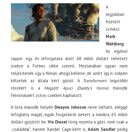
A
legjobban
fizetett
színész:
Mark
Wahlberg
.
Az egykori
rapper egy év leforgatása alatt 68 millió dollárt tehetett
zsebre a Forbes cikke szerint. Mostanában ugyan nem
teljesítenek úgy a filmjei, ahogy kellene, de azért így is szépen
kifizetek az általa kért gázsit. A
Transformers
legutóbbi
részéért is a
Megjött Apuci (Daddy’s Home)
második
felvonásáért zsíros csekket kaphatott.
A lista második helyén
Dwayne Johnson
neve látható, eléggé
lefoglalta magát, egyik forgatásról sietett a másikra, 65 millió
dollárt gyűjtött be.
Vin Diesel
tövig nyomta a gázt, nem csak a
„családdal”, hanem Xander Cage-ként is,
Adam Sandler
pedig