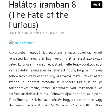
Halálos iramban 8
4
(The Fate of the
Furious)
PUBLIKÁLTA
2017. ÁPRILIS 20.
KOIMBRA
Kiskoromban eléggé jól elvoltam a matchboxokkal. Akadt
rengeteg kis járgány és hát nagyon is el lehetett szórakozni
velük, különösen ha még felhúztunk mellé legókockákból egy-
két épületet, amelyekre rá lehetett fogni, hogy a hírneves
felhőkarcoló vagy esetleg egy világváros része. Ezeket aztán
szépen le lehetett rombolni, ki lehetett találni külön kis
történeteket mellé, remek szórakozás volt, miközben a kis
autókat átlökdöstük rajtuk.. Felnővén újra lehet élni az egykori
játékélményt, csak hát az a kérdés, hogy a roncstelepen vagy
Hollywoodban teszik ezt. Vin Dieselék alá sok millió dollárt