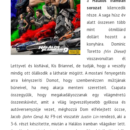
a
Halálos iramban
sorozat
kilencedik
része. A saga húsz év
alatt összesen több
mint ötmilliárd
dollárt hozott a
konyhára. Dominic
Toretto
(Vin Diesel)
visszavonultan él
Lettyvel és kisfiával, Kis Briannel, de tudják, hogy a veszély
mindig ott ólálkodik a láthatár mögött. A mostani fenyegetés
arra kényszeríti Domot, hogy szembenézzen múltjának
bűneivel, ha meg akarja menteni szeretteit. Csapata
összegyűlik, hogy megakadályozzanak egy világméretű
összeesküvést, amit a világ legveszélyesebb gyilkosa és
autóversenyzője vezet, méghozzá Dom elfelejtett öccse,
Jacob
(John Cena)
. Az F9-cel visszatér
Justin Lin
rendező, aki a
3-6. részt készítette, miután a Halálos iramban világsiker lett.