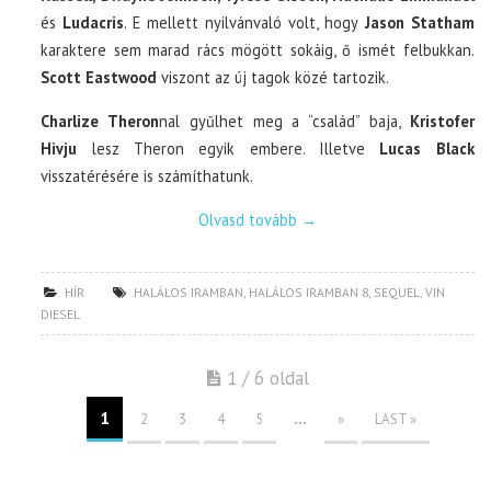
és
Ludacris
. E mellett nyilvánvaló volt, hogy
Jason Statham
karaktere sem marad rács mögött sokáig, ő ismét felbukkan.
Scott Eastwood
viszont az új tagok közé tartozik.
Charlize Theron
nal gyűlhet meg a “család” baja,
Kristofer
Hivju
lesz Theron egyik embere. Illetve
Lucas Black
visszatérésére is számíthatunk.
Olvasd tovább
→
HÍR
HALÁLOS IRAMBAN
,
HALÁLOS IRAMBAN 8
,
SEQUEL
,
VIN
DIESEL
1 / 6 oldal
1
...
2
3
4
5
»
LAST »