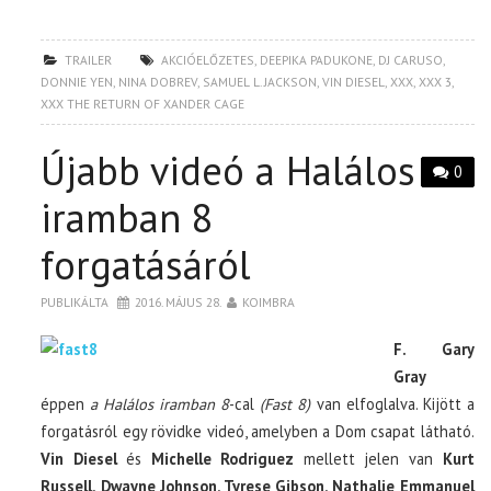
TRAILER
AKCIÓELŐZETES
,
DEEPIKA PADUKONE
,
DJ CARUSO
,
DONNIE YEN
,
NINA DOBREV
,
SAMUEL L. JACKSON
,
VIN DIESEL
,
XXX
,
XXX 3
,
XXX THE RETURN OF XANDER CAGE
Újabb videó a Halálos
0
iramban 8
forgatásáról
PUBLIKÁLTA
2016. MÁJUS 28.
KOIMBRA
F. Gary
Gray
éppen
a Halálos iramban 8
-cal
(Fast 8)
van elfoglalva. Kijött a
forgatásról egy rövidke videó, amelyben a Dom csapat látható.
Vin Diesel
és
Michelle Rodriguez
mellett jelen van
Kurt
Russell, Dwayne Johnson, Tyrese Gibson, Nathalie Emmanuel