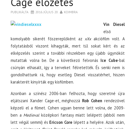
Cage előzetes
PUBLIKÁLTA
2016. JÚLIUS 20.
KOIMBRA
Vin Diesel
első
komolyabb sikerét főszereplőként az
xXx
akciófilm volt. A
folytatásból viszont kihagyták, mert túl sokat kért és az
elképzelés szerint a további részekben egy újabb ügynököt
mutattak volna be. De a következő felvonás
Ice Cube
-bal
csúnyán elhasalt, így a terveket félretették. És senki nem is
gondolhattunk rá, hogy esetleg Diesel visszatérhet, hiszen
karakterét kinyírták egy kisfilmben.
Azonban a színész 2006-ban felhozta, hogy szeretné újra
eljátszani Xander Cage-et, méghozzá
Rob Cohen
rendezővel
képzeli el a filmet. Cohen ugyan benne lett volna, de 2009-
ben a
Medieval
középkori fantasy miatt lelépett (abból nem
lett végül semmi) és
Ericson Core
lépett a helyére. Azok után,