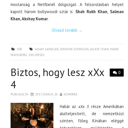
mostanság a Netflixnél dolgozgat. A felsorolásban helyet
kapott három bollywoodi sztár is:
Shah Rukh Khan, Salman
Khan, Akshay Kumar
.
Olvasd tovább
→
HÍR
ADAM SANDLER
,
DWAYNE JOHNSON
,
JACKIE CHAN
,
MARK
WAHLBERG
,
VIN DIESEL
Biztos, hogy lesz xXx
0
4
PUBLIKÁLTA
2017. JÚNIUS 20.
KOIMBRA
Habár az
xXx 3
. része Amerikában
alulteljesített, de nemzetközi
szinten, főleg Kínában eléggé
tetszetősen gyűjtögette a