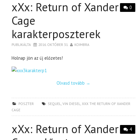
xXx: Return of Xander
0
Cage
karakterposzterek
PUBLIKÁLTA
2016. OKTÓBER 31.
KOIMBRA
Holnap jön az új előzetes!
Olvasd tovább
→
POSZTER
SEQUEL
,
VIN DIESEL
,
XXX THE RETURN OF XANDER
CAGE
xXx: Return of Xander
4