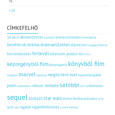
31
« Júl
CÍMKEFELHŐ
akcióelőzetes
3d
akció
animációelőzetes
bemutatók
animáció
dráma
drámaelőzetes
bevétel
dc
díjszezon
horror
forgatás
hírlevél
intercom
horrorelőzetes
játékból film
kvíz
könyvből film
képregényből film
könyvajánló
marvel
megtörtént eset
nyereményjáték
magyar
mashup
satöbbi
remake
poén
reboot
scifielőzetes
pókember
scifi
sequel
star wars
sorozat
thrillerelőzetes
thriller
tv
tv
vígjátékelőzetes
vígjáték
spot
uip
x men
életrajz