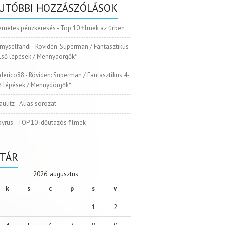
UTÓBBI HOZZÁSZÓLÁSOK
ernetes pénzkeresés
-
Top 10 filmek az űrben
myselfandi
-
Röviden: Superman / Fantasztikus
Első lépések / Mennydörgők*
ederico88
-
Röviden: Superman / Fantasztikus 4-
ső lépések / Mennydörgők*
aulitz
-
Alias sorozat
pyrus
-
TOP 10 időutazós filmek
TÁR
2026. augusztus
k
s
c
p
s
v
1
2