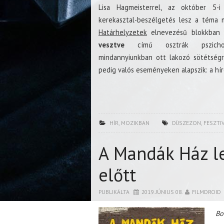
Lisa Hagmeisterrel, az október 5-i
kerekasztal-beszélgetés lesz a téma m
Határhelyzetek
elnevezésű blokkban
vesztve
című osztrák pszicho
mindannyiunkban ott lakozó sötétségr
pedig valós eseményeken alapszik: a híre
HÍR
,
MOZIKBAN
DÍJSZEZON
,
FESZTI
A Mandák Ház le
előtt
PUBLIKÁLTA
2019. JÚNIUS 08.
FILMDROID
Bo