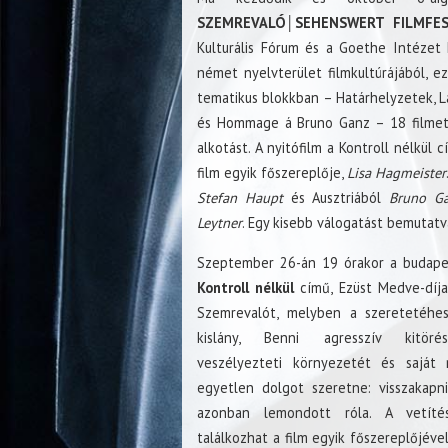
SZEMREVALÓ│SEHENSWERT FILMFES
Kulturális Fórum és a Goethe Intézet 
német nyelvterület filmkultúrájából, ez
tematikus blokkban – Határhelyzetek, 
és Hommage á Bruno Ganz – 18 filmet
alkotást. A nyitófilm a Kontroll nélkül
film egyik főszereplője,
Lisa Hagmeister
Stefan Haupt
és Ausztriából
Bruno G
Leytner
. Egy kisebb válogatást bemutat
Szeptember 26-án 19 órakor a budape
Kontroll nélkül
című, Ezüst Medve-díjas
Szemrevalót, melyben a szeretetéhe
kislány, Benni agresszív kitörés
veszélyezteti környezetét és saját
egyetlen dolgot szeretne: visszakapn
azonban lemondott róla. A vetít
találkozhat a film egyik főszereplőjéve