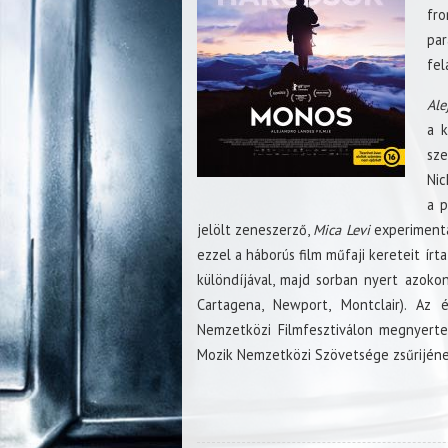
fro
par
fel
Ale
a k
sze
Nic
a p
jelölt zeneszerző,
Mica Levi
experimentál
ezzel a háborús film műfaji kereteit írta
különdíjával, majd sorban nyert azokon 
Cartagena, Newport, Montclair). Az 
Nemzetközi Filmfesztiválon megnyerte 
Mozik Nemzetközi Szövetsége zsűrijének 