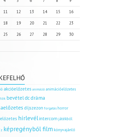
4
5
6
7
8
9
11
12
13
14
15
16
18
19
20
21
22
23
25
26
27
28
29
30
KEFELHŐ
akcióelőzetes
ió
animációelőzetes
animáció
dráma
bevétel
dc
tók
aelőzetes
díjszezon
horror
forgatás
hírlevél
intercom
relőzetes
játékból
képregényből film
könyvajánló
íz