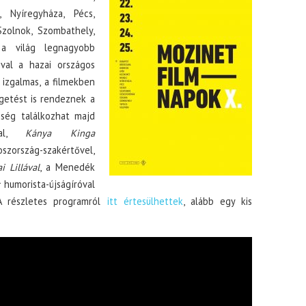
, Nyíregyháza, Pécs,
Szolnok, Szombathely,
a világ legnagyobb
jóval a hazai országos
 izgalmas, a filmekben
getést is rendeznek a
nség találkozhat majd
sal,
Kánya Kinga
zország-szakértővel,
i Lillával
, a Menedék
humorista-újságíróval
A részletes programról
itt értesülhettek
, alább egy kis