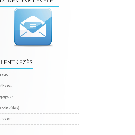
DJ NEKÜNK LEVELET!
ELENTKEZÉS
tráció
ntkezés
ejegyzés)
ozzászólás)
ess.org