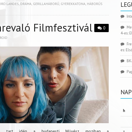
LEG
DRO LANDES
,
DRÁMA
,
GERILLAHÁBORÚ
,
GYEREKKATONA
,
HÁBORÚS
Int
revaló Filmfesztivál
Me
0
4-es: 
ROID
Fr
es: El
BK
Pa
NAP
h
g tart idén a budapesti Művész moziban a