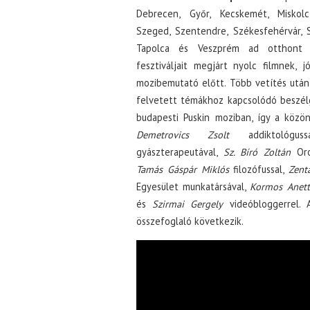
Debrecen, Győr, Kecskemét, Miskolc
Szeged, Szentendre, Székesfehérvár, 
Tapolca és Veszprém ad otthont 
fesztiváljait megjárt nyolc filmnek, 
mozibemutató előtt. Több vetítés után
felvetett témákhoz kapcsolódó beszél
budapesti Puskin moziban, így a közö
Demetrovics Zsolt
addiktológus
gyászterapeutával,
Sz. Bíró Zoltán
Oros
Tamás Gáspár Miklós
filozófussal,
Zenta
Egyesület munkatársával,
Kormos Anett
és
Szirmai Gergely
videóbloggerrel. 
összefoglaló következik.