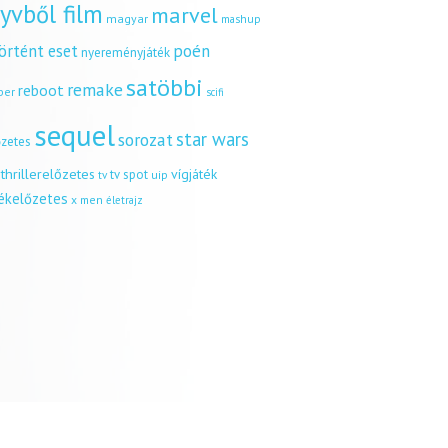
yvből film
marvel
magyar
mashup
örtént eset
poén
nyereményjáték
satöbbi
remake
reboot
ber
scifi
sequel
star wars
sorozat
őzetes
thrillerelőzetes
vígjáték
tv spot
uip
tv
tékelőzetes
x men
életrajz