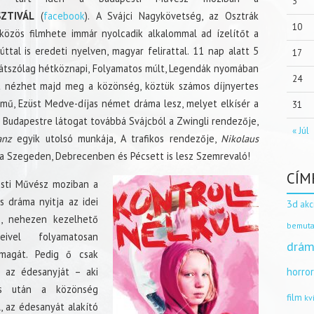
3
ZTIVÁL
(
facebook
). A Svájci Nagykövetség, az Osztrák
10
közös filmhete immár nyolcadik alkalommal ad ízelítőt a
úttal is eredeti nyelven, magyar felirattal. 11 nap alatt 5
17
Látszólag hétköznapi, Folyamatos múlt, Legendák nyomában
24
 nézhet majd meg a közönség, köztük számos díjnyertes
 című, Ezüst Medve-díjas német dráma lesz, melyet elkísér a
31
. Budapestre látogat továbbá Svájcból a Zwingli rendezője,
« Júl
anz
egyik utolsó munkája, A trafikos rendezője,
Nikolaus
va Szegeden, Debrecenben és Pécsett is lesz Szemrevaló!
CÍM
sti Művész moziban a
 dráma nyitja az idei
3d
akc
s, nehezen kezelhető
bemuta
eivel folyamatosan
drám
 magát. Pedig ő csak
i az édesanyját – aki
horro
és után a közönség
film
kv
l, az édesanyát alakító