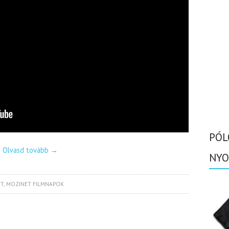
PÓL
Olvasd tovább
→
NYO
T
,
MOZINET FILMNAPOK