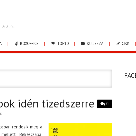
ILÁGÁBÓL.
A
BOXOFFICE
TOP10
KULISSZA
CIKK
FAC
ok idén tizedszerre
0
ID
rosban rendezik meg a
 mellett Békéscsaba,