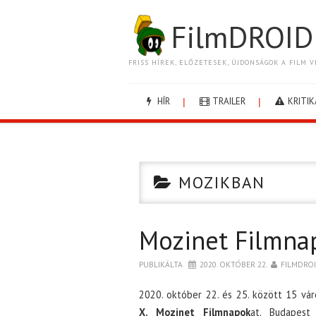
FilmDROID
FRISS HÍREK, ELŐZETESEK, ÚJDONSÁGOK A FILM V
HÍR
TRAILER
KRITIK
MOZIKBAN
Mozinet Filmnap
PUBLIKÁLTA
2020. OKTÓBER 22.
FILMDRO
2020. október 22. és 25. között 15 vá
X. Mozinet Filmnapok
at. Budapest