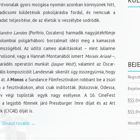
KÜL
ntvonalak gyors mozgása nyomán azonban könnyűnek hitt,
adicsomi küldetésük pokoljárásba fordul, és nemcsak a
adat teljesítése, de az életük is veszélybe sodródik.
jandro Landes
(Porfirio, Cocalero) harmadik nagyjátékfilmje
olumbiai polgárháború borzalmait idézi meg a kamaszok
mszögéből. Az üdítő cameo alakításokat – mint Julianne
holsoné, vagy a Hannah Montanából ismert
Moisés Ariasé
–,
BEJ
arádés operatőri munkát
(Jasper Wolf)
, valamint az Oscar-
is kompozícióit Landesnak sikerült úgy összegyúrnia, hogy
Regisz
 át. A
Monos
a Sundance Filmfesztiválon robbant be a zsűri
a fesztiválokon, ahol csak indították. (Kolozsvár, Odessa,
Bejele
év végi toplisták egyik nagy esélyese. A 16. CineFest
RSS
(b
a legjobb filmnek járó Pressburger Imre díjat és az Art
(CICAE) díját is.
RSS
(h
Olvasd tovább
→
WordPr