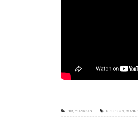
HÍR
,
MOZIKBAN
DÍJSZEZON
,
MOZINE