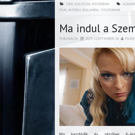
CIKK
,
KULISSZA
,
MOZIKBAN
ALEJAN
FILM
,
INTERJU
,
KOLUMBIA
,
TÚSZDRÁMA
Ma indul a Szem
PUBLIKÁLTA
2019. SZEPTEMBER 26.
FILMD
Ma kezdődik és október 6-ái