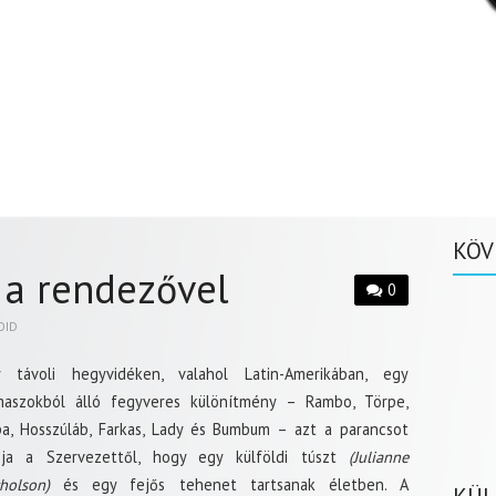
KÖV
 a rendezővel
0
OID
y távoli hegyvidéken, valahol Latin-Amerikában, egy
maszokból álló fegyveres különítmény – Rambo, Törpe,
a, Hosszúláb, Farkas, Lady és Bumbum – azt a parancsot
pja a Szervezettől, hogy egy külföldi túszt
(Julianne
holson)
és egy fejős tehenet tartsanak életben. A