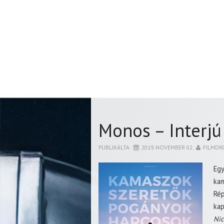
Monos – Interjú
PUBLIKÁLTA
2019. NOVEMBER 02.
FILMDR
Eg
ka
Rép
ka
Nic