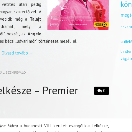
kön
 vetítés után pedig
agyar szakértőivel. A
megt
 vetítik még a
Talajt
drámát, mely „a
pókem
ől“ beszél, az
Angelo
s bécsi „udvari mór“ történetét meséli el.
scifiel
thriller
Olvasd tovább
→
vígjá
VÁL
,
SZEMREVALÓ
lkésze – Premier
0
lba Márta
a budapesti VIII. kerület evangélikus lelkésze,