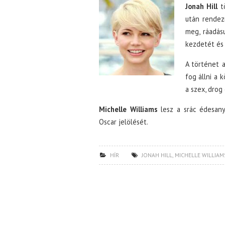
Jonah Hill
tö
után rendez
meg, ráadásu
kezdetét és
A történet 
fog állni a 
a szex, drog
Michelle Williams
lesz a srác édesany
Oscar jelölését.
HÍR
JONAH HILL
,
MICHELLE WILLIAM