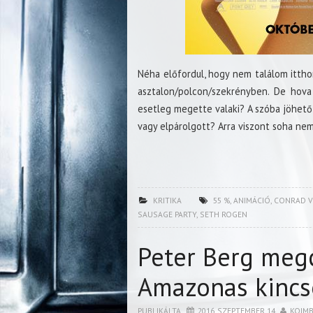
Néha előfordul, hogy nem találom itthon
asztalon/polcon/szekrényben. De hova 
esetleg megette valaki? A szóba jöhető
vagy elpárolgott? Arra viszont soha ne
KRITIKA
55 %
,
ANIMÁCIÓ
,
CONRAD 
SAUSAGE PARTY
,
SETH ROGEN
Peter Berg megc
Amazonas kincs
PUBLIKÁLTA
2016. SZEPTEMBER 14.
KOIM