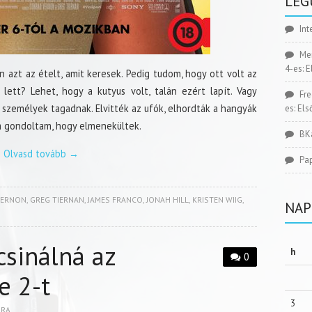
LEG
Int
Me
4-es: 
 azt az ételt, amit keresek. Pedig tudom, hogy ott volt az
lett? Lehet, hogy a kutyus volt, talán ezért lapít. Vagy
Fr
 személyek tagadnak. Elvitték az ufók, elhordták a hangyák
es: El
m gondoltam, hogy elmenekültek.
BK
Olvasd tovább
→
Pa
VERNON
,
GREG TIERNAN
,
JAMES FRANCO
,
JONAH HILL
,
KRISTEN WIIG
,
NAP
sinálná az
h
0
e 2-t
3
BRA