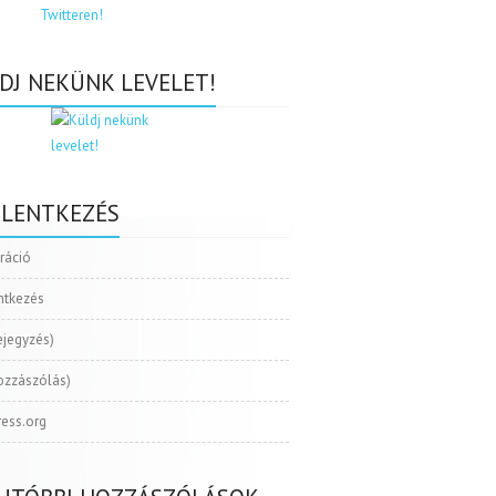
DJ NEKÜNK LEVELET!
ELENTKEZÉS
tráció
ntkezés
ejegyzés)
ozzászólás)
ess.org