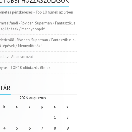
UTÓBBI HOZZÁSZÓLÁSOK
ernetes pénzkeresés
-
Top 10 filmek az űrben
myselfandi
-
Röviden: Superman / Fantasztikus
Első lépések / Mennydörgők*
ederico88
-
Röviden: Superman / Fantasztikus 4-
ső lépések / Mennydörgők*
aulitz
-
Alias sorozat
pyrus
-
TOP 10 időutazós filmek
TÁR
2026. augusztus
k
s
c
p
s
v
1
2
4
5
6
7
8
9