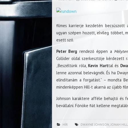
filmes karrierje kezdetén becsúszott
ugyan szépen hozott, elvileg többet, mi
esett szó.
Peter Berg
rendező éppen a
Mélyten
Collider oldal szerkesztője kérdezett
„Beszéltünk róla,
Kevin Hart
tal és
Dwa
lenne azonnal belevágnék. És ha Dwayne
elindítanám a forgatást.” – mondta Be
mindenképpen Hill-t akarná az újabb fil
Johnson karaktere afféle behajtó és f
bevállalni. Főnöke fiát kellene megtalá
HÍR
DWAYNE JOHNSON
,
JONAH HILL