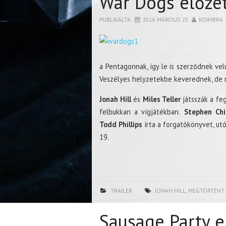
War Dogs előze
PUBLIKÁLTA
2016. MÁRCIUS 25.
KOIMBRA
a Pentagonnak, így le is szerződnek ve
Veszélyes helyzetekbe keverednek, de 
Jonah Hill
és
Miles Teller
játsszák a fe
felbukkan a vígjátékban.
Stephen Chin
Todd Phillips
írta a forgatókönyvet, utó
19.
TRAILER
JONAH HILL
,
MEGTÖRTÉNT 
Sausage Party e