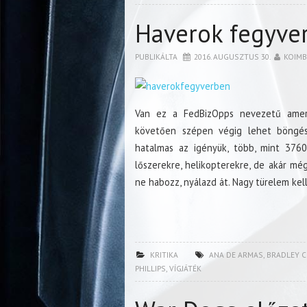
Haverok fegyve
PUBLIKÁLTA
2016. AUGUSZTUS 30.
KOIM
Van ez a FedBizOpps nevezetű amerika
követően szépen végig lehet böngész
hatalmas az igényük, több, mint 3760
lőszerekre, helikopterekre, de akár mé
ne habozz, nyálazd át. Nagy türelem ke
KRITIKA
ANA DE ARMAS
,
BRADLEY 
PHILLIPS
,
VÍGJÁTÉK