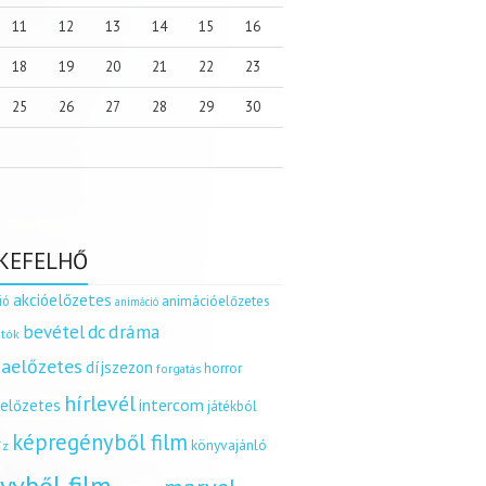
11
12
13
14
15
16
18
19
20
21
22
23
25
26
27
28
29
30
KEFELHŐ
akcióelőzetes
ió
animációelőzetes
animáció
dráma
bevétel
dc
tók
aelőzetes
díjszezon
horror
forgatás
hírlevél
intercom
relőzetes
játékból
képregényből film
könyvajánló
íz