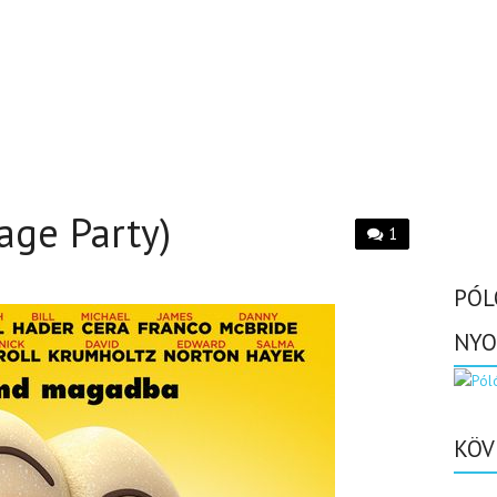
sage Party)
1
PÓL
NYO
KÖV