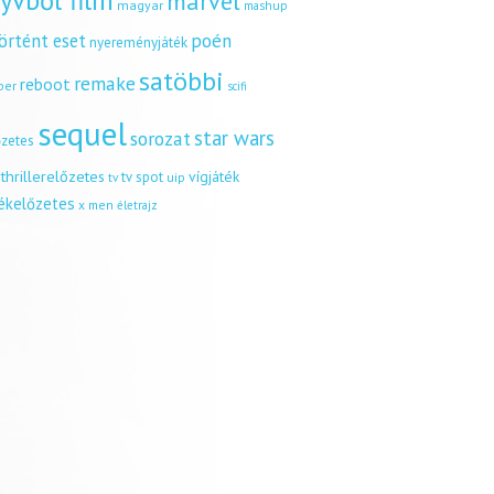
yvből film
marvel
magyar
mashup
örtént eset
poén
nyereményjáték
satöbbi
remake
reboot
ber
scifi
sequel
star wars
sorozat
őzetes
thrillerelőzetes
vígjáték
tv spot
uip
tv
tékelőzetes
x men
életrajz