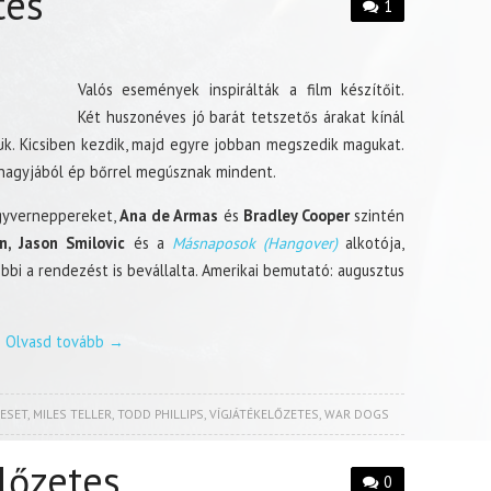
tes
1
Valós események inspirálták a film készítőit.
Két huszonéves jó barát tetszetős árakat kínál
lük. Kicsiben kezdik, majd egyre jobban megszedik magukat.
nagyjából ép bőrrel megúsznak mindent.
gyverneppereket,
Ana de Armas
és
Bradley Cooper
szintén
, Jason Smilovic
és a
Másnaposok (Hangover)
alkotója,
bbi a rendezést is bevállalta. Amerikai bemutató: augusztus
Olvasd tovább
→
ESET
,
MILES TELLER
,
TODD PHILLIPS
,
VÍGJÁTÉKELŐZETES
,
WAR DOGS
lőzetes
0