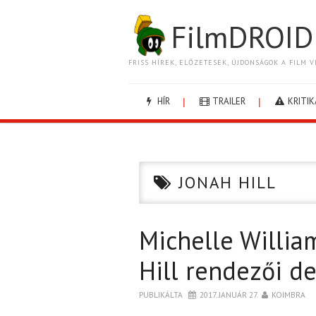
FilmDROID
FRISS HÍREK, ELŐZETESEK, ÚJDONSÁGOK A FILM V
HÍR
TRAILER
KRITIK
JONAH HILL
Michelle Willia
Hill rendezői d
PUBLIKÁLTA
2017. JANUÁR 27.
KOIMBRA