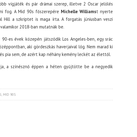
bb vígjáték és pár drámai szerep, illetve 2 Oscar jelölés
ni fog. A Mid 90s főszerepére
Michelle Williams
t nyerte
l Hill a szkriptet is maga írta. A forgatás júniusban veszi
 valamikor 2018-ban mutatnák be.
a 90-es évek közepén játszódik Los Angeles-ben, egy srác
középpontban, aki gördeszkás haverjaival lóg. Nem marad ki
 és pia sem, de azért kap néhány kemény leckét az élettől.
ja, a színésznő éppen a héten gyűjtötte be a negyedik
S
,
MID 90S