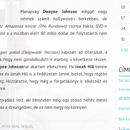
10
Manapság
Dwayne Johnson
eléggé nagy
17
névnek számít hollywood-i berkekben, de
 az
Amazonas kincse (The Rundown)
csúnya bukta. DVD-n
24
nt a a moziban elért 80 millió dollár, de folytatásról nem
31
« Júl
geri pokol (Deepwater Horizon)
kapcsán ad interjúkat, a
 rá, hogy nem gondolkodott-e esetleg a következő részen.
yne Johnson
nal akartam elkészíteni. Ha
Jonah Hill
benne
CÍM
 és Jonah Hill is a fedélzeten lenne, biztos, hogy rögtön
3d
akc
rg. Hozzátette, hogy még a forgatókönyv is elkészült és
mre.
bemuta
drám
ejvadász volt, aki kénytelen még egy utolsó nehéz melót
lnia a dzsungelben, de ez nem megy oly könnyen.
horro
film
kv
,
PETER BERG
,
SEQUEL