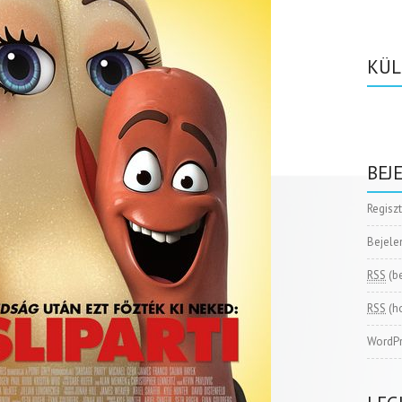
KÜL
BEJ
Regisz
Bejele
RSS
(b
RSS
(h
WordPr