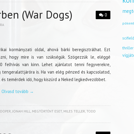
kön
rben (War Dogs)
megt
0
pókem
BRA
scifiel
thriller
i kormányzati oldal, ahová bárki beregisztrálhat. Ezt
vígjá
ni, hogy mire is van szükségük. Szögezzük le, eléggé
0 felhívás van kinn. Lehet ajánlatot tenni fegyverekre,
g tengeralattjáróra is. Ha van elég pénzed és kapcsolatod,
ll és temérdek idő, hogy kiszúrd a Neked legkedvezőbbet.
Olvasd tovább
→
COOPER
,
JONAH HILL
,
MEGTÖRTÉNT ESET
,
MILES TELLER
,
TODD