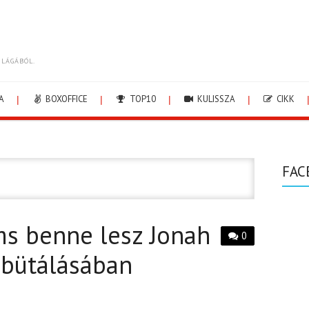
ILÁGÁBÓL.
A
BOXOFFICE
TOP10
KULISSZA
CIKK
FAC
ms benne lesz Jonah
0
ebütálásában