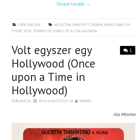
Olvasd tovább
→
CIKK
,
KRITIKA
AD ASTRA
,
BRAD PITT
,
DRÁMA
,
JAMES GRAY
,
LIV
TYLER
,
SCIFI
,
TOMMY LEE JONES
,
ÚT A CSILLAGOKBA
Volt egyszer egy
1
Hollywood (Once
upon a Time in
Hollywood)
PUBLIKÁLTA
2019. AUGUSZTUS 18.
MINIME
írta Minime