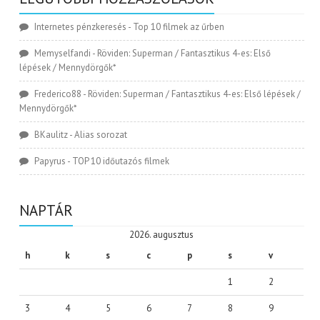
Internetes pénzkeresés
-
Top 10 filmek az űrben
Memyselfandi
-
Röviden: Superman / Fantasztikus 4-es: Első
lépések / Mennydörgők*
Frederico88
-
Röviden: Superman / Fantasztikus 4-es: Első lépések /
Mennydörgők*
BKaulitz
-
Alias sorozat
Papyrus
-
TOP 10 időutazós filmek
NAPTÁR
2026. augusztus
h
k
s
c
p
s
v
1
2
3
4
5
6
7
8
9