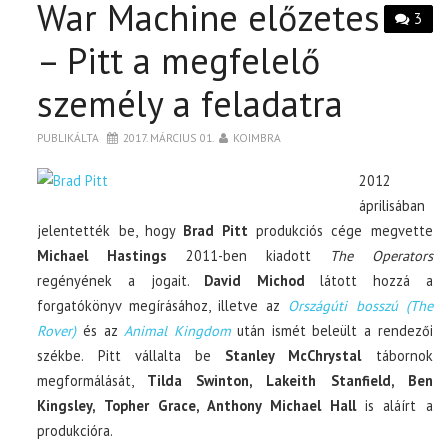
War Machine előzetes
3
– Pitt a megfelelő
személy a feladatra
PUBLIKÁLTA
2017. MÁRCIUS 01.
KOIMBRA
2012
áprilisában
jelentették be, hogy
Brad Pitt
produkciós cége megvette
Michael Hastings
2011-ben kiadott
The Operators
regényének a jogait.
David Michod
látott hozzá a
forgatókönyv megírásához, illetve az
Országúti bosszú (The
Rover)
és az
Animal Kingdom
után ismét beleült a rendezői
székbe. Pitt vállalta be
Stanley McChrystal
tábornok
megformálását,
Tilda Swinton, Lakeith Stanfield, Ben
Kingsley, Topher Grace, Anthony Michael Hall
is aláírt a
produkcióra.