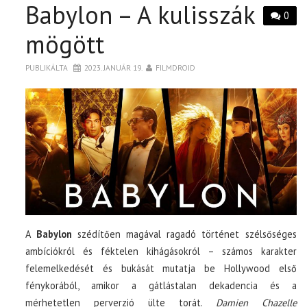
Babylon – A kulisszák
0
mögött
PUBLIKÁLTA
2023. JANUÁR 19.
FILMDROID
A
Babylon
szédítően magával ragadó történet szélsőséges
ambíciókról és féktelen kihágásokról – számos karakter
felemelkedését és bukását mutatja be Hollywood első
fénykorából, amikor a gátlástalan dekadencia és a
mérhetetlen perverzió ülte torát.
Damien Chazelle