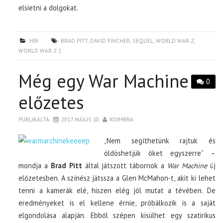
elsietni a dolgokat.
HÍR
BRAD PITT
,
DAVID FINCHER
,
SEQUEL
,
WORLD WAR Z
,
WORLD WAR Z 2
Még egy War Machine
0
előzetes
PUBLIKÁLTA
2017. MÁJUS 10.
KOIMBRA
„Nem segíthetünk rajtuk és
öldöshetjük őket egyszerre” –
mondja a
Brad Pitt
által játszott tábornok a
War Machine
új
előzetesben. A színész játssza a Glen McMahon-t, akit ki lehet
tenni a kamerák elé, hiszen elég jól mutat a tévében. De
eredményeket is el kellene érnie, próbálkozik is a saját
elgondolása alapján. Ebből szépen kisülhet egy szatirikus