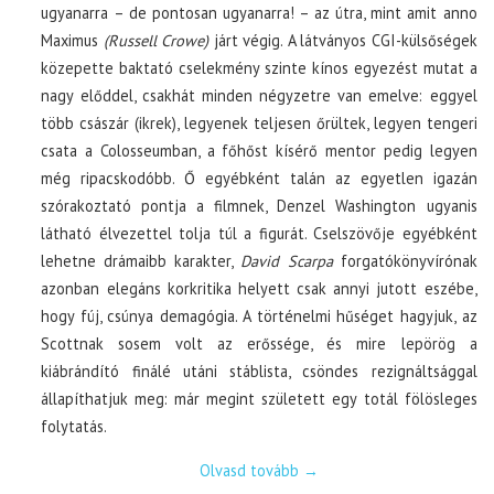
ugyanarra – de pontosan ugyanarra! – az útra, mint amit anno
Maximus
(Russell Crowe)
járt végig. A látványos CGI-külsőségek
közepette baktató cselekmény szinte kínos egyezést mutat a
nagy előddel, csakhát minden négyzetre van emelve: eggyel
több császár (ikrek), legyenek teljesen őrültek, legyen tengeri
csata a Colosseumban, a főhőst kísérő mentor pedig legyen
még ripacskodóbb. Ő egyébként talán az egyetlen igazán
szórakoztató pontja a filmnek, Denzel Washington ugyanis
látható élvezettel tolja túl a figurát. Cselszövője egyébként
lehetne drámaibb karakter,
David Scarpa
forgatókönyvírónak
azonban elegáns korkritika helyett csak annyi jutott eszébe,
hogy fúj, csúnya demagógia. A történelmi hűséget hagyjuk, az
Scottnak sosem volt az erőssége, és mire lepörög a
kiábrándító finálé utáni stáblista, csöndes rezignáltsággal
állapíthatjuk meg: már megint született egy totál fölösleges
folytatás.
Olvasd tovább
→