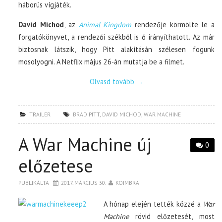
háborús vígjáték.
David Michod
, az
Animal Kingdom
rendezője körmölte le a
forgatókönyvet, a rendezői székből is ő irányíthatott. Az már
biztosnak látszik, hogy Pitt alakításán szélesen fogunk
mosolyogni. A Netflix május 26-án mutatja be a filmet.
Olvasd tovább
→
TRAILER
BRAD PITT
,
DAVID MICHOD
,
WAR MACHINE
A War Machine új
0
előzetese
PUBLIKÁLTA
2017. MÁRCIUS 30.
KOIMBRA
A hónap elején tették közzé a
War
Machine
rövid előzetesét, most