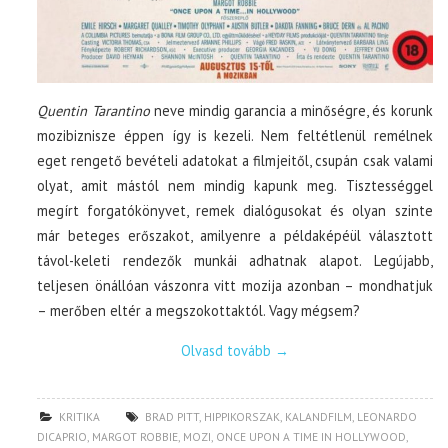
Quentin Tarantino
neve mindig garancia a minőségre, és korunk
mozibiznisze éppen így is kezeli. Nem feltétlenül remélnek
eget rengető bevételi adatokat a filmjeitől, csupán csak valami
olyat, amit mástól nem mindig kapunk meg. Tisztességgel
megírt forgatókönyvet, remek dialógusokat és olyan szinte
már beteges erőszakot, amilyenre a példaképéül választott
távol-keleti rendezők munkái adhatnak alapot. Legújabb,
teljesen önállóan vászonra vitt mozija azonban – mondhatjuk
– merőben eltér a megszokottaktól. Vagy mégsem?
Olvasd tovább
→
KRITIKA
BRAD PITT
,
HIPPIKORSZAK
,
KALANDFILM
,
LEONARDO
DICAPRIO
,
MARGOT ROBBIE
,
MOZI
,
ONCE UPON A TIME IN HOLLYWOOD
,