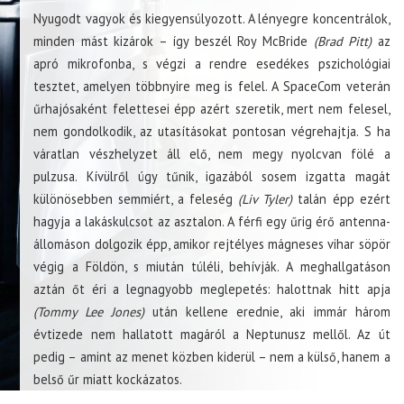
Nyugodt vagyok és kiegyensúlyozott. A lényegre koncentrálok,
minden mást kizárok – így beszél Roy McBride
(Brad Pitt)
az
apró mikrofonba, s végzi a rendre esedékes pszichológiai
tesztet, amelyen többnyire meg is felel. A SpaceCom veterán
űrhajósaként felettesei épp azért szeretik, mert nem felesel,
nem gondolkodik, az utasításokat pontosan végrehajtja. S ha
váratlan vészhelyzet áll elő, nem megy nyolcvan fölé a
pulzusa. Kívülről úgy tűnik, igazából sosem izgatta magát
különösebben semmiért, a feleség
(Liv Tyler)
talán épp ezért
hagyja a lakáskulcsot az asztalon. A férfi egy űrig érő antenna-
állomáson dolgozik épp, amikor rejtélyes mágneses vihar söpör
végig a Földön, s miután túléli, behívják. A meghallgatáson
aztán őt éri a legnagyobb meglepetés: halottnak hitt apja
(Tommy Lee Jones)
után kellene erednie, aki immár három
évtizede nem hallatott magáról a Neptunusz mellől. Az út
pedig – amint az menet közben kiderül – nem a külső, hanem a
belső űr miatt kockázatos.