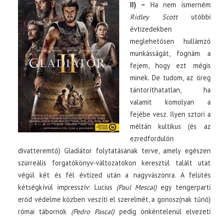
II) –
Ha nem ismerném
Ridley Scott
utóbbi
évtizedekben
meglehetősen hullámzó
munkásságát, fognám a
fejem, hogy ezt mégis
minek. De tudom, az öreg
tántoríthatatlan, ha
valamit komolyan a
fejébe vesz. Ilyen sztori a
méltán kultikus (és az
ezredfordulón
divatteremtő) Gladiátor folytatásának terve, amely egészen
szürreális forgatókönyv-változatokon keresztül talált utat
végül két és fél évtized után a nagyvászonra. A felütés
kétségkívül impresszív: Lucius
(Paul Mescal)
egy tengerparti
erőd védelme közben veszíti el szerelmét, a gonosz(nak tűnő)
római tábornok
(Pedro Pascal)
pedig önkéntelenül elvezeti