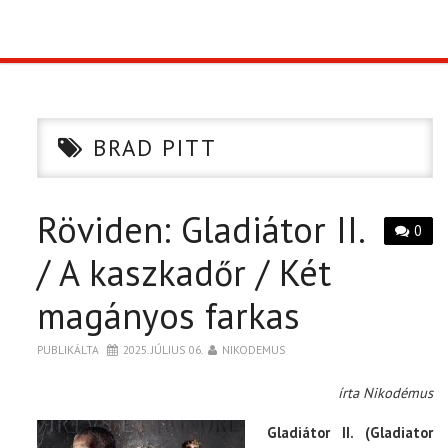
TOP10
KULISSZA
BRAD PITT
CIKK
Röviden: Gladiátor II.
PÓLÓ RENDELÉS
0
/ A kaszkadőr / Két
magányos farkas
PUBLIKÁLTA
2025. JÚLIUS 06.
NIKODEMUS
írta Nikodémus
Gladiátor II. (Gladiator