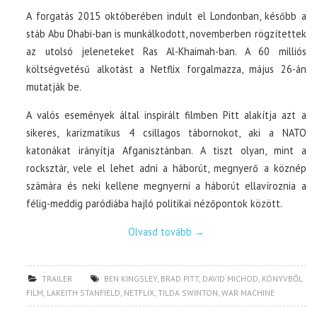
A forgatás 2015 októberében indult el Londonban, később a
stáb Abu Dhabi-ban is munkálkodott, novemberben rögzítettek
az utolsó jeleneteket Ras Al-Khaimah-ban. A 60 milliós
költségvetésű alkotást a Netflix forgalmazza, május 26-án
mutatják be.
A valós események által inspirált filmben Pitt alakítja azt a
sikeres, karizmatikus 4 csillagos tábornokot, aki a NATO
katonákat irányítja Afganisztánban. A tiszt olyan, mint a
rocksztár, vele el lehet adni a háborút, megnyerő a köznép
számára és neki kellene megnyerni a háborút ellavíroznia a
félig-meddig paródiába hajló politikai nézőpontok között.
Olvasd tovább
→
TRAILER
BEN KINGSLEY
,
BRAD PITT
,
DAVID MICHOD
,
KÖNYVBŐL
FILM
,
LAKEITH STANFIELD
,
NETFLIX
,
TILDA SWINTON
,
WAR MACHINE