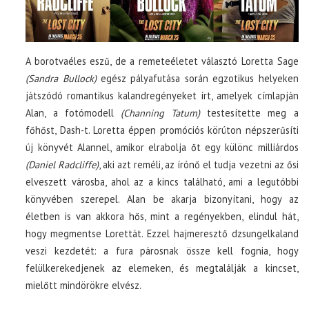
A borotvaéles eszű, de a remeteéletet választó Loretta Sage
(Sandra Bullock)
egész pályafutása során egzotikus helyeken
játszódó romantikus kalandregényeket írt, amelyek címlapján
Alan, a fotómodell
(Channing Tatum)
testesítette meg a
főhőst, Dash-t. Loretta éppen promóciós körúton népszerűsíti
új könyvét Alannel, amikor elrabolja őt egy különc milliárdos
(Daniel Radcliffe)
, aki azt reméli, az írónő el tudja vezetni az ősi
elveszett városba, ahol az a kincs található, ami a legutóbbi
könyvében szerepel. Alan be akarja bizonyítani, hogy az
életben is van akkora hős, mint a regényekben, elindul hát,
hogy megmentse Lorettát. Ezzel hajmeresztő dzsungelkaland
veszi kezdetét: a fura párosnak össze kell fognia, hogy
felülkerekedjenek az elemeken, és megtalálják a kincset,
mielőtt mindörökre elvész.