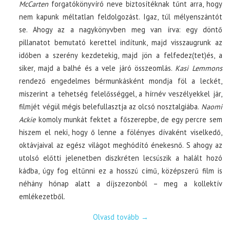
McCarten
forgatókönyvíró neve biztosítéknak tűnt arra, hogy
nem kapunk méltatlan feldolgozást. Igaz, túl mélyenszántót
se. Ahogy az a nagykönyvben meg van írva: egy döntő
pillanatot bemutató kerettel indítunk, majd visszaugrunk az
időben a szerény kezdetekig, majd jön a felfedez(tet)és, a
siker, majd a balhé és a vele járó összeomlás.
Kasi Lemmons
rendező engedelmes bérmunkásként mondja föl a leckét,
miszerint a tehetség felelősséggel, a hírnév veszélyekkel jár,
filmjét végül mégis belefullasztja az olcsó nosztalgiába.
Naomi
Ackie
komoly munkát fektet a főszerepbe, de egy percre sem
hiszem el neki, hogy ő lenne a fölényes dívaként viselkedő,
oktávjaival az egész világot meghódító énekesnő. S ahogy az
utolsó előtti jelenetben diszkréten lecsúszik a halált hozó
kádba, úgy fog eltűnni ez a hosszú című, középszerű film is
néhány hónap alatt a díjszezonból – meg a kollektív
emlékezetből.
Olvasd tovább
→