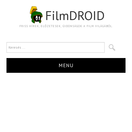
FilmDROID
FRISS HÍREK, ELŐZETESEK, ÚJDONSÁGOK A FILM VILÁGÁBÓL.
MENU
HÍR
TRAILER
KRITIKA
BOXOFFICE