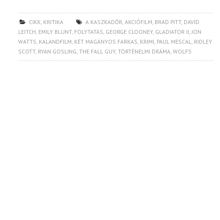
CIKK
,
KRITIKA
A KASZKADŐR
,
AKCIÓFILM
,
BRAD PITT
,
DAVID
LEITCH
,
EMILY BLUNT
,
FOLYTATÁS
,
GEORGE CLOONEY
,
GLADIATOR II
,
JON
WATTS
,
KALANDFILM
,
KÉT MAGÁNYOS FARKAS
,
KRIMI
,
PAUL MESCAL
,
RIDLEY
SCOTT
,
RYAN GOSLING
,
THE FALL GUY
,
TÖRTÉNELMI DRÁMA
,
WOLFS