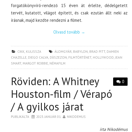
forgatókönyvíró-rendező 15 éven át érlelte, dédelgetett
tervét, kutatott, világot épített, és csak ezután állt neki az
írásnak, majd kezdte rendezni a filmet.
Olvasd tovább
→
CIKK
,
KULISSZA
ÁLOMGYÁR
,
BABYLON
,
BRAD PITT
,
DAMIEN
CHAZELLE
,
DIEGO CALVA
,
DÍJSZEZON
,
FILMTÖRTÉNET
,
HOLLYWOOD
,
JEAN
SMART
,
MARGOT ROBBIE
,
NÉMAFILM
Röviden: A Whitney
0
Houston-film / Vérapó
/ A gyilkos járat
PUBLIKÁLTA
2023. JANUÁR 01.
NIKODEMUS
írta Nikodémus