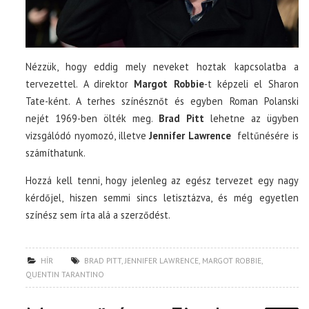
Nézzük, hogy eddig mely neveket hoztak kapcsolatba a
tervezettel. A direktor
Margot Robbie
-t képzeli el Sharon
Tate-ként. A terhes színésznőt és egyben Roman Polanski
nejét 1969-ben ölték meg.
Brad Pitt
lehetne az ügyben
vizsgálódó nyomozó, illetve
Jennifer Lawrence
feltűnésére is
számíthatunk.
Hozzá kell tenni, hogy jelenleg az egész tervezet egy nagy
kérdőjel, hiszen semmi sincs letisztázva, és még egyetlen
színész sem írta alá a szerződést.
HÍR
BRAD PITT
,
JENNIFER LAWRENCE
,
MARGOT ROBBIE
,
QUENTIN TARANTINO