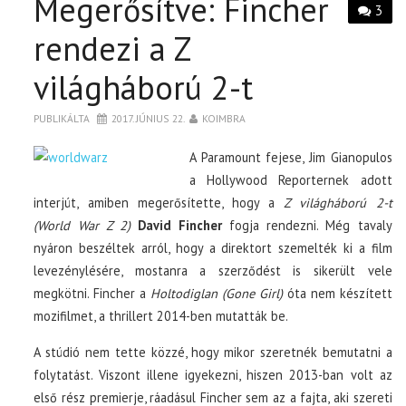
Megerősítve: Fincher
3
rendezi a Z
világháború 2-t
PUBLIKÁLTA
2017. JÚNIUS 22.
KOIMBRA
A Paramount fejese, Jim Gianopulos
a Hollywood Reporternek adott
interjút, amiben megerősítette, hogy a
Z világháború 2-t
(World War Z 2)
David Fincher
fogja rendezni. Még tavaly
nyáron beszéltek arról, hogy a direktort szemelték ki a film
levezénylésére, mostanra a szerződést is sikerült vele
megkötni. Fincher a
Holtodiglan (Gone Girl)
óta nem készített
mozifilmet, a thrillert 2014-ben mutatták be.
A stúdió nem tette közzé, hogy mikor szeretnék bemutatni a
folytatást. Viszont illene igyekezni, hiszen 2013-ban volt az
első rész premierje, ráadásul Fincher sem az a fajta, aki szereti