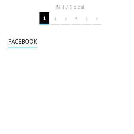
1 / 5 oldal
1
2
3
4
5
»
FACEBOOK