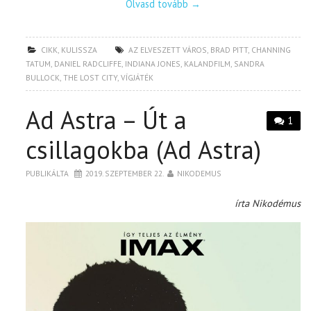
Olvasd tovább
→
CIKK
,
KULISSZA
AZ ELVESZETT VÁROS
,
BRAD PITT
,
CHANNING
TATUM
,
DANIEL RADCLIFFE
,
INDIANA JONES
,
KALANDFILM
,
SANDRA
BULLOCK
,
THE LOST CITY
,
VÍGJÁTÉK
Ad Astra – Út a
1
csillagokba (Ad Astra)
PUBLIKÁLTA
2019. SZEPTEMBER 22.
NIKODEMUS
írta Nikodémus