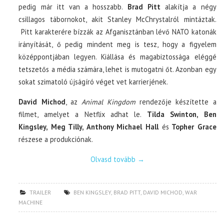
pedig már itt van a hosszabb.
Brad Pitt
alakítja a négy
csillagos tábornokot, akit Stanley McChrystalról mintáztak.
Pitt karakterére bízzák az Afganisztánban lévő NATO katonák
irányítását, ő pedig mindent meg is tesz, hogy a figyelem
középpontjában legyen. Kiállása és magabiztossága eléggé
tetszetős a média számára, lehet is mutogatni őt. Azonban egy
sokat szimatoló újságíró véget vet karrierjének.
David Michod
, az
Animal Kingdom
rendezője készítette a
filmet, amelyet a Netflix adhat le.
Tilda Swinton, Ben
Kingsley, Meg Tilly, Anthony Michael Hall
és
Topher Grace
részese a produkciónak.
Olvasd tovább
→
TRAILER
BEN KINGSLEY
,
BRAD PITT
,
DAVID MICHOD
,
WAR
MACHINE