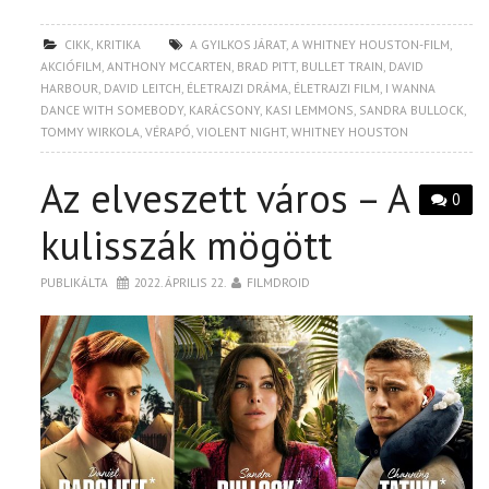
CIKK
,
KRITIKA
A GYILKOS JÁRAT
,
A WHITNEY HOUSTON-FILM
,
AKCIÓFILM
,
ANTHONY MCCARTEN
,
BRAD PITT
,
BULLET TRAIN
,
DAVID
HARBOUR
,
DAVID LEITCH
,
ÉLETRAJZI DRÁMA
,
ÉLETRAJZI FILM
,
I WANNA
DANCE WITH SOMEBODY
,
KARÁCSONY
,
KASI LEMMONS
,
SANDRA BULLOCK
,
TOMMY WIRKOLA
,
VÉRAPÓ
,
VIOLENT NIGHT
,
WHITNEY HOUSTON
Az elveszett város – A
0
kulisszák mögött
PUBLIKÁLTA
2022. ÁPRILIS 22.
FILMDROID