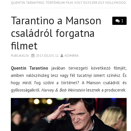
QUENTIN TARANTINO
,
TÖRTÉNELMI FILM
,
VOLT EGYSZER EGY HOLLYWOOD
Tarantino a Manson
1
családról forgatna
filmet
PUBLIKÁLTA
2017. JÚLIUS 12.
KOIMBRA
Quentin Tarantino
javában tervezgeti következő filmjét,
amiben valószínűleg lesz vagy fél tucatnyi ismert színész. És
hogy miről fog szólni a történet? A Manson családról és
gyilkosságaikról.
Harvey & Bob Weinstein
lesznek a producerek.