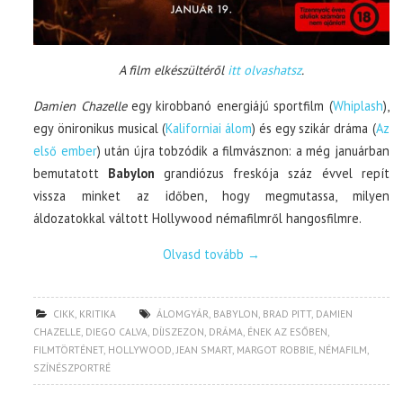
A film elkészültéről
itt olvashatsz
.
Damien Chazelle
egy kirobbanó energiájú sportfilm (
Whiplash
),
egy önironikus musical (
Kaliforniai álom
) és egy szikár dráma (
Az
első ember
) után újra tobzódik a filmvásznon: a még januárban
bemutatott
Babylon
grandiózus freskója száz évvel repít
vissza minket az időben, hogy megmutassa, milyen
áldozatokkal váltott Hollywood némafilmről hangosfilmre.
Olvasd tovább
→
CIKK
,
KRITIKA
ÁLOMGYÁR
,
BABYLON
,
BRAD PITT
,
DAMIEN
CHAZELLE
,
DIEGO CALVA
,
DÍJSZEZON
,
DRÁMA
,
ÉNEK AZ ESŐBEN
,
FILMTÖRTÉNET
,
HOLLYWOOD
,
JEAN SMART
,
MARGOT ROBBIE
,
NÉMAFILM
,
SZÍNÉSZPORTRÉ