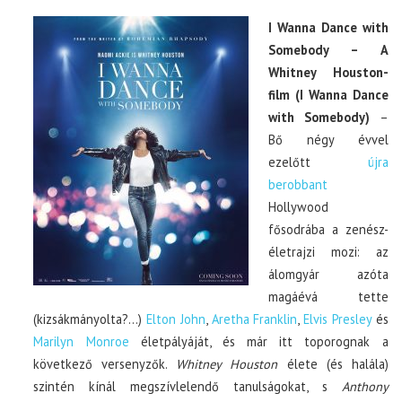
I Wanna Dance with
Somebody – A
Whitney Houston-
film (I Wanna Dance
with Somebody)
–
Bő négy évvel
ezelőtt
újra
berobbant
Hollywood
fősodrába a zenész-
életrajzi mozi: az
álomgyár azóta
magáévá tette
(kizsákmányolta?…)
Elton John
,
Aretha Franklin
,
Elvis Presley
és
Marilyn Monroe
életpályáját, és már itt toporognak a
következő versenyzők.
Whitney Houston
élete (és halála)
szintén kínál megszívlelendő tanulságokat, s
Anthony