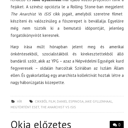
fejüket. A színész opciózta le a Rolling Stone-ban megjelent
The Anarchist Vs ISIS
cikk jogait, amelyből szeretne filmet
készíteni és valószínűleg a főszerepet is bevállalja. Egyelőre
még nem tűzték ki a bemutató időpontját, jelenleg
forgatókönyvírót keresnek.
Harp írása múlt hónapban jelent meg és amerikai
önkéntesekből, szocialistákból és kirekesztettekből álló
bandáról szólt, akik az YPG – azaz a Népvédelmi Egységek kurd
fegyveresek – oldalán harcoltak Szíriában az Iszlám Állam
ellen. És gyakorlatilag egy anarchista kollektívát hoztak létre a
nagy háborúzgatás közepette.
HÍR
CIKKBŐL FILM
,
DANIEL ESPINOSA
,
JAKE GYLLENHAAL
,
MEGTÖRTÉNT ESET
,
THE ANARCHIST VS ISIS
Okja előzetes
0