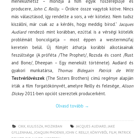
menekülhetsz – mondja a film egyik főszereplője és
producere,
John C. Reilly.
– Örökre össze vagytok kötve. Nincs
más választásod, így rendelte a sors, a vér kötelez. Nem tudsz
kiszállni, már csak az a kérdés, hogy meddig bírod.”
Jacques
Audiard
rendező mint korábban, ezúttal is a vérségi kötelék
problémáit boncolgatja – most éppen a westernműfaj
keretein belül. Új filmjét áthatja korábbi alkotásainak
feszültsége (A próféta /The Prophet/, Rozsda és csont /Rust
and Bone/, Dheepan – Egy menekült története). Audiard és
gyakori munkatársa,
Thomas Bidegain Patrick de Witt
Testvérlövészek
(The Sisters Brothers) című regénye alapján
írták a film forgatókönyvét, amelyre Reilly és felesége,
Alison
Dickey
2011-ben opciót szereztek producerként.
Olvasd tovább
→
CIKK
,
KULISSZA
,
MOZIKBAN
JACQUES AUDIARD
,
JAKE
GYLLENHAAL
,
JOAQUIN PHOENIX
,
JOHN C. REILLY
,
KÖNYVBŐL FILM
,
PATRICK