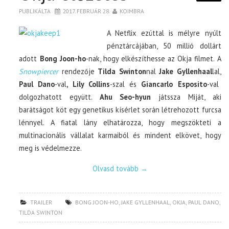
PUBLIKÁLTA
2017. FEBRUÁR 28.
KOIMBRA
A Netflix ezúttal is mélyre nyúlt
pénztárcájában, 50 millió dollárt
adott
Bong Joon-ho
-nak, hogy elkészíthesse az Okja filmet. A
Snowpiercer
rendezője
Tilda Swinton
nal
Jake Gyllenhaal
lal,
Paul Dano
-val
, Lily Collins
-szal és
Giancarlo Esposito
-val
dolgozhatott együtt.
Ahu Seo-hyun
játssza Miját, aki
barátságot köt egy genetikus kísérlet során létrehozott furcsa
lénnyel. A fiatal lány elhatározza, hogy megszökteti a
multinacionális vállalat karmaiból és mindent elkövet, hogy
meg is védelmezze.
Olvasd tovább
→
TRAILER
BONG JOON-HO
,
JAKE GYLLENHAAL
,
OKJA
,
PAUL DANO
,
TILDA SWINTON