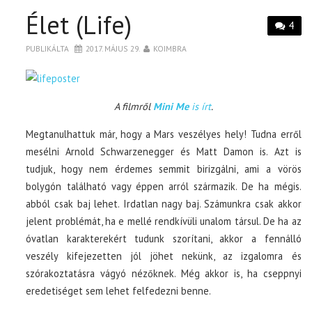
Élet (Life)
4
PUBLIKÁLTA
2017. MÁJUS 29.
KOIMBRA
A filmről
Mini Me
is írt
.
Megtanulhattuk már, hogy a Mars veszélyes hely! Tudna erről
mesélni Arnold Schwarzenegger és Matt Damon is. Azt is
tudjuk, hogy nem érdemes semmit birizgálni, ami a vörös
bolygón található vagy éppen arról származik. De ha mégis.
abból csak baj lehet. Irdatlan nagy baj. Számunkra csak akkor
jelent problémát, ha e mellé rendkívüli unalom társul. De ha az
óvatlan karakterekért tudunk szorítani, akkor a fennálló
veszély kifejezetten jól jöhet nekünk, az izgalomra és
szórakoztatásra vágyó nézőknek. Még akkor is, ha cseppnyi
eredetiséget sem lehet felfedezni benne.