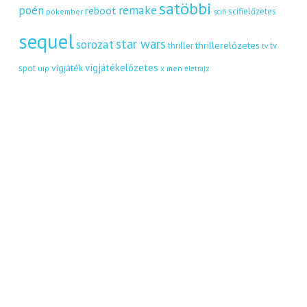
satöbbi
remake
poén
reboot
scifielőzetes
pókember
scifi
sequel
star wars
sorozat
thrillerelőzetes
thriller
tv
tv
vígjátékelőzetes
vígjáték
spot
uip
x men
életrajz