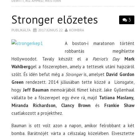
DEWITT
,
RIZ AHMED
,
WESTERN
Stronger előzetes
3
PUBLIKÁLTA
2017. JÚNIUS 22.
KOIMBRA
A boston-i maratonon történt
robbantás megihlette
Hollywoodot. Tavaly készült el a
Patriot’s Day
Mark
Wahlberg
gel a főszerepben, amely a tettesek utáni hajszáról
szólt. És idén befut még a
Stronger
is, amelyet
David Gordon
Green
rendezett. 2014 júliusában tette közzé a Lionsgate,
hogy
Jeff Bauman
memoárjából filmet készít. Jake Gyllenhaal
vállalta be a főszerepet egy évre rá, majd
Tatiana Maslany,
Miranda Richardson, Clancy Brown
és
Frankie Shaw
csatlakozott a projekthez.
Bauman is ott volt azon a napon, amikor felrobbant a két
bomba. Barátnőjét várta a célszalag közelében. Elvesztette