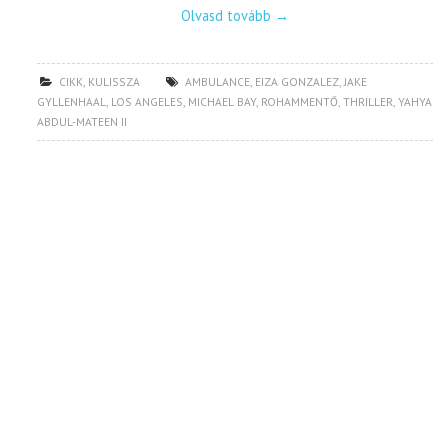
Olvasd tovább
→
CIKK
,
KULISSZA
AMBULANCE
,
EIZA GONZALEZ
,
JAKE
GYLLENHAAL
,
LOS ANGELES
,
MICHAEL BAY
,
ROHAMMENTŐ
,
THRILLER
,
YAHYA
ABDUL-MATEEN II