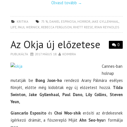
Olvasd tovább
→
KRITIKA
75 %
,
DANIEL ESPINOSA
,
HORROR
,
JAKE GYLLENHAAL
,
LIFE
,
PAUL WERNICK
,
REBECCA FERGUSON
,
RHETT REESE
,
RYAN REYNOLDS
Az Okja új előzetese
0
PUBLIKÁLTA
2017. MÁJUS 18.
KOIMBRA
Cannes-ban
holnap
mutatják be
Bong Joon-ho
rendező Arany Pálmára esélyes
filmjét, előtte még kidobtak egy új előzetest hozzá.
Tilda
Swinton, Jake Gyllenhaal, Paul Dano, Lily Collins, Steven
Yeun,
Giancarlo Esposito
és
Choi Woo-shik
erősíti az érdekesnek
ígérkező drámát, a főszereplő Miját
Ahn Seo-hyu
n formálja