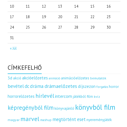
10
11
12
13
14
15
16
17
18
19
20
21
22
23
24
25
26
27
28
29
30
31
« Júl
CÍMKEFELHŐ
akcióelőzetes
3d
akció
animációelőzetes
bemutatók
animáció
dráma
drámaelőzetes
bevétel
dc
díjszezon
horror
forgatás
hírlevél
intercom
horrorelőzetes
játékból film
kvíz
könyvből film
képregényből film
könyvajánló
marvel
megtörtént eset
nyereményjáték
magyar
mashup