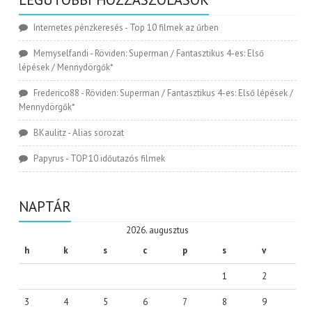
Internetes pénzkeresés
-
Top 10 filmek az űrben
Memyselfandi
-
Röviden: Superman / Fantasztikus 4-es: Első
lépések / Mennydörgők*
Frederico88
-
Röviden: Superman / Fantasztikus 4-es: Első lépések /
Mennydörgők*
BKaulitz
-
Alias sorozat
Papyrus
-
TOP 10 időutazós filmek
NAPTÁR
2026. augusztus
h
k
s
c
p
s
v
1
2
3
4
5
6
7
8
9