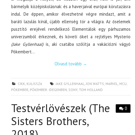
bármelyik középiskolásnak: és a haverjaival európai körutazásra
indul. De éppen, amikor élvezhetné végre mindazt, amit a
baráti lazulás kínál, újabb ellenség tör a világra. Az őselemek
pusztító erejével rendelkező Elementálok egy párhuzamos
univerzumból érkeznek, és követi őket a rejtélyes Mysterio
(Jake Gyllenhaal)
is, aki csatába szólítja a vakációzni vágyó
Pókembert…
Olvasd tovább
→
CIKK
,
KULISSZA
JAKE GYLLENHAAL
,
JON WATTS
,
MARVEL
,
MCU
,
PÓKEMBER
,
PÓKEMBER: IDEGENBEN
,
SONY
,
TOM HOLLAND
Testvérlövészek (The
0
Sisters Brothers,
2018)