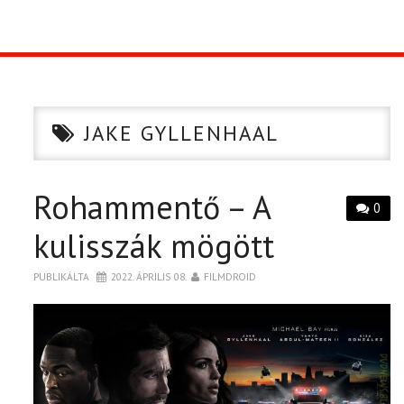
TOP10
KULISSZA
JAKE GYLLENHAAL
CIKK
Rohammentő – A
PÓLÓ RENDELÉS
0
kulisszák mögött
PUBLIKÁLTA
2022. ÁPRILIS 08.
FILMDROID