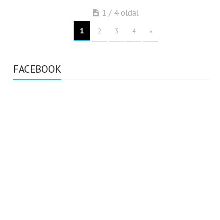
1 / 4 oldal
1
2
3
4
»
FACEBOOK