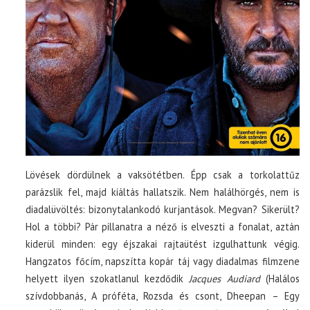
Lövések dördülnek a vaksötétben. Épp csak a torkolattűz
parázslik fel, majd kiáltás hallatszik. Nem halálhörgés, nem is
diadalüvöltés: bizonytalankodó kurjantások. Megvan? Sikerült?
Hol a többi? Pár pillanatra a néző is elveszti a fonalat, aztán
kiderül minden: egy éjszakai rajtaütést izgulhattunk végig.
Hangzatos főcím, napszítta kopár táj vagy diadalmas filmzene
helyett ilyen szokatlanul kezdődik
Jacques Audiard
(Halálos
szívdobbanás, A próféta, Rozsda és csont, Dheepan – Egy