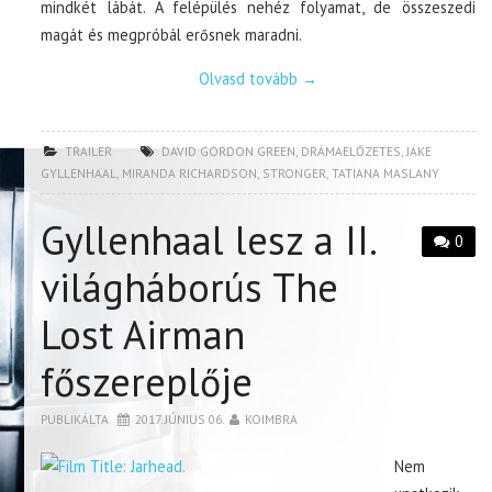
mindkét lábát. A felépülés nehéz folyamat, de összeszedi
magát és megpróbál erősnek maradni.
Olvasd tovább
→
TRAILER
DAVID GORDON GREEN
,
DRÁMAELŐZETES
,
JAKE
GYLLENHAAL
,
MIRANDA RICHARDSON
,
STRONGER
,
TATIANA MASLANY
Gyllenhaal lesz a II.
0
világháborús The
Lost Airman
főszereplője
PUBLIKÁLTA
2017. JÚNIUS 06.
KOIMBRA
Nem