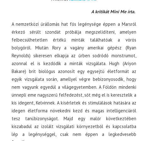
A kritikát Mini Me írta.
A nemzetközi űrállomás hat fős legénysége éppen a Marsról
érkező sérült szondát próbálja megszelídíteni, amelyen
felbecsülhetetlen értékű minták találhatóak a vörös
bolygóról. Miután Rory a vagány amerikai gépész (Ryan
Reynolds) sikeresen elkapja az űrben sodródó monstrumot,
azonnal el is kezdődik a minták vizsgálata. Hugh (Ariyon
Bakare) brit biológus azonosít egy egysejtű életformát az
egyik vizsgálata során, amellyel végre bebizonyosodik, hogy
nem vagyunk egyedül a világegyetemben. A Földön mindenki
ünnepli eme nagyszerű felfedezést, sőt még el is keresztelik a
kis idegent, Kelvinnek. A kísérletek és stimulálások hatására az
idegen életforma növekedni kezd és magas intelligenciáról
tesz tanúbizonyságot. Majd egy malőr következtében
kiszabadul az izolált vizsgálati környezetből és kapcsolatba
lép a legénységgel, csak nem éppen a legkedvesebb