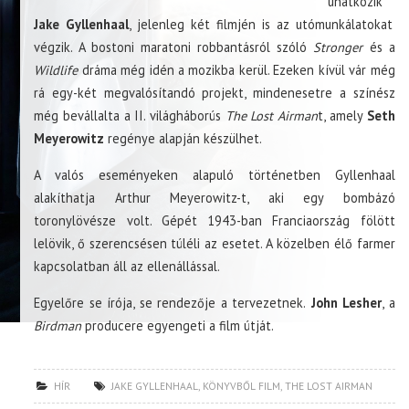
unatkozik
Jake Gyllenhaal
, jelenleg két filmjén is az utómunkálatokat
végzik. A bostoni maratoni robbantásról szóló
Stronger
és a
Wildlife
dráma még idén a mozikba kerül. Ezeken kívül vár még
rá egy-két megvalósítandó projekt, mindenesetre a színész
még bevállalta a II. világháborús
The Lost Airman
t, amely
Seth
Meyerowitz
regénye alapján készülhet.
A valós eseményeken alapuló történetben Gyllenhaal
alakíthatja Arthur Meyerowitz-t, aki egy bombázó
toronylövésze volt. Gépét 1943-ban Franciaország fölött
lelövik, ő szerencsésen túléli az esetet. A közelben élő farmer
kapcsolatban áll az ellenállással.
Egyelőre se írója, se rendezője a tervezetnek.
John Lesher
, a
Birdman
producere egyengeti a film útját.
HÍR
JAKE GYLLENHAAL
,
KÖNYVBŐL FILM
,
THE LOST AIRMAN