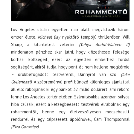
Los Angeles utcáin egyetlen nap alatt megváltozik három
ember élete.
Michael Bay
nyaktörő tempójú thrillerében Will
Sharp, a kitüntetett veterán
(Yahya Abdul-Mateen II)
mindenáron pénzhez akar jutni, hogy kifizethesse felesége
kórházi költségeit, ezért az egyetlen emberhez fordul
segítségért, akiről tudja, hogy pont őt nem kellene megkérnie
– örökbefogadott testvéréről, Dannyről van szó
(Jake
Gyllenhaal)
. A szépreményű profi bűnöző különleges ajánlattal
áll elő: raboljanak ki egy bankot 32 millió dollárért, ami rekord
lenne Los Angeles történetében. Számításukba azonban súlyos
hiba csúszik, ezért a kétségbeesett testvérek elrabolnak egy
rohammentőt, benne egy életveszélyesen megsebesült
rendőrrel és egy talpraesett ápolónővel, Cam Thompsonnal
(Eiza González)
.