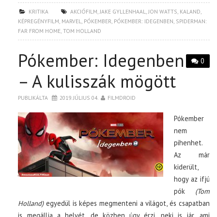
KRITIKA
AKCIÓFILM
,
JAKE GYLLENHAAL
,
JON WATTS
,
KALAND
,
KÉPREGÉNYFILM
,
MARVEL
,
PÓKEMBER
,
PÓKEMBER: IDEGENBEN
,
SPIDERMAN:
FAR FROM HOME
,
TOM HOLLAND
Pókember: Idegenben
0
– A kulisszák mögött
PUBLIKÁLTA
2019. JÚLIUS 04.
FILMDROID
Pókember
nem
pihenhet.
Az már
kiderült,
hogy az ifjú
pók
(Tom
Holland)
egyedül is képes megmenteni a világot, és csapatban
is megállja a helyét, de közben úgy érzi, neki is jár, ami