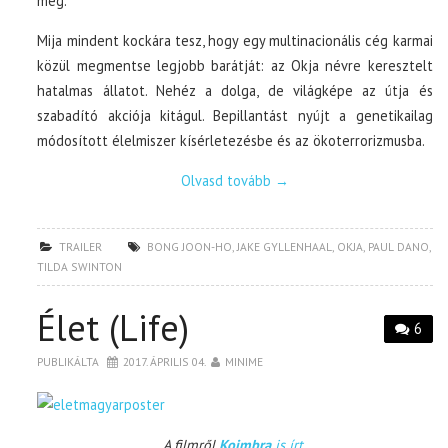
meg.
Mija mindent kockára tesz, hogy egy multinacionális cég karmai
közül megmentse legjobb barátját: az Okja névre keresztelt
hatalmas állatot. Nehéz a dolga, de világképe az útja és
szabadító akciója kitágul. Bepillantást nyújt a genetikailag
módosított élelmiszer kísérletezésbe és az ökoterrorizmusba.
Olvasd tovább
→
TRAILER
BONG JOON-HO
,
JAKE GYLLENHAAL
,
OKJA
,
PAUL DANO
,
TILDA SWINTON
Élet (Life)
6
PUBLIKÁLTA
2017. ÁPRILIS 04.
MINIME
A filmről
Koimbra
is írt
.