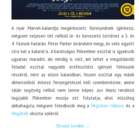
A nyár Marvel-kalandja megérkezett. Könnyednek ígérkező,
mégsem teljesen tét nélküli le- és bevezető történet a 3. és
4. fázisok határán. Peter Parker kirándulni megy, és vele együtt
útra kel a kaland is. A barátságos Pókember ezúttal is igyekszik
ugyanaz maradni, aki mindig is volt, ám lehet a megoldandó
feladat ezúttal nagyobb erőfeszítést igényel főhősünk
részéről, mint az előző kalandban, hiszen ezúttal egy másik
dimenzióból érkező fenyegetéssel kell szembenéznie, amire
talán segítség nélkül nem lenne képes.
Jon Watts
rendező
legújabb Pókember mozija ott folytatja, ahol előzőleg
abbahagyta, mégsem feledkezik meg a
Végtelen Háború
és a
Végjáték
okozta sokkról.
Olvasd tovább
→