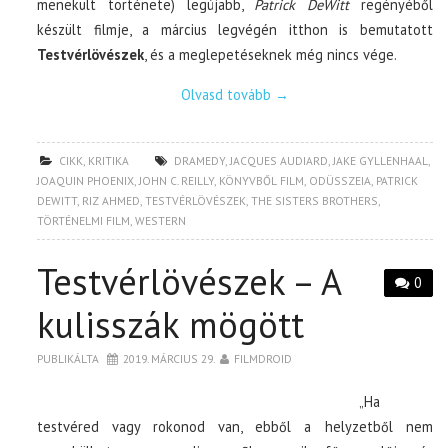
menekült története) legújabb,
Patrick DeWitt
regényéből
készült filmje, a március legvégén itthon is bemutatott
Testvérlövészek
, és a meglepetéseknek még nincs vége.
Olvasd tovább
→
CIKK
,
KRITIKA
DRAMEDY
,
JACQUES AUDIARD
,
JAKE GYLLENHAAL
,
JOAQUIN PHOENIX
,
JOHN C. REILLY
,
KÖNYVBŐL FILM
,
ODÜSSZEIA
,
PATRICK
DEWITT
,
RIZ AHMED
,
TESTVÉRLÖVÉSZEK
,
THE SISTERS BROTHERS
,
TÖRTÉNELMI FILM
,
WESTERN
Testvérlövészek – A
0
kulisszák mögött
PUBLIKÁLTA
2019. MÁRCIUS 29.
FILMDROID
„Ha
testvéred vagy rokonod van, ebből a helyzetből nem