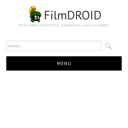
FilmDROID
FRISS HÍREK, ELŐZETESEK, ÚJDONSÁGOK A FILM VILÁGÁBÓL.
MENU
HÍR
TRAILER
KRITIKA
BOXOFFICE