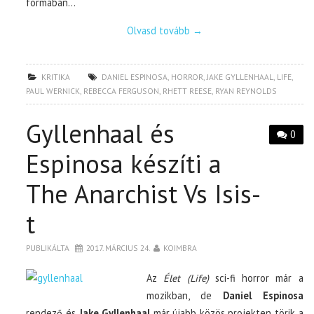
formában…
Olvasd tovább
→
KRITIKA
DANIEL ESPINOSA
,
HORROR
,
JAKE GYLLENHAAL
,
LIFE
,
PAUL WERNICK
,
REBECCA FERGUSON
,
RHETT REESE
,
RYAN REYNOLDS
Gyllenhaal és
0
Espinosa készíti a
The Anarchist Vs Isis-
t
PUBLIKÁLTA
2017. MÁRCIUS 24.
KOIMBRA
Az
Élet (Life)
sci-fi horror már a
mozikban, de
Daniel Espinosa
rendező és
Jake Gyllenhaal
már újabb közös projekten törik a