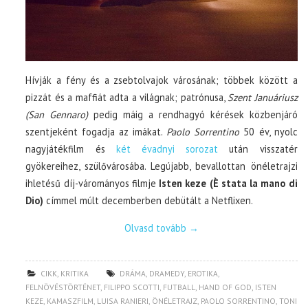
Hívják a fény és a zsebtolvajok városának; többek között a
pizzát és a maffiát adta a világnak; patrónusa,
Szent Januáriusz
(San Gennaro)
pedig máig a rendhagyó kérések közbenjáró
szentjeként fogadja az imákat.
Paolo Sorrentino
50 év, nyolc
nagyjátékfilm és
két évadnyi sorozat
után visszatér
gyökereihez, szülővárosába. Legújabb, bevallottan önéletrajzi
ihletésű díj-várományos filmje
Isten keze (È stata la mano di
Dio)
címmel múlt decemberben debütált a Netflixen.
Olvasd tovább
→
CIKK
,
KRITIKA
DRÁMA
,
DRAMEDY
,
EROTIKA
,
FELNÖVÉSTÖRTÉNET
,
FILIPPO SCOTTI
,
FUTBALL
,
HAND OF GOD
,
ISTEN
KEZE
,
KAMASZFILM
,
LUISA RANIERI
,
ÖNÉLETRAJZ
,
PAOLO SORRENTINO
,
TONI