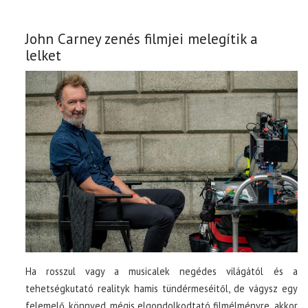
John Carney zenés filmjei melegítik a
lelket
Ha rosszul vagy a musicalek negédes világától és a
tehetségkutató realityk hamis tündérmeséitől, de vágysz egy
felemelő, könnyed, mégis elgondolkodtató filmélményre, akkor