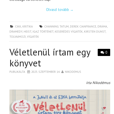
Olvasd tovább
→
CIKK
,
KRITIKA
CHANNING TATUM
,
DEREK CIANFRANCE
,
DRÁMA
,
DRAMEDY
,
HEIST
,
IGAZ TÖRTÉNET
,
KESERÉDES VÍGJÁTÉK
,
KIRSTEN DUNST
,
TOLVAJMOZI
,
VÍGJÁTÉK
Véletlenül írtam egy
0
könyvet
PUBLIKÁLTA
2025. SZEPTEMBER 14.
NIKODEMUS
írta Nikodémus