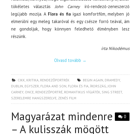
tökéletes választás
John Carney
író-rendező-zeneszerző
legújabb mozija. A
Flora és fia
igazi komfortfilm, melyben jó
elmerülni egy meleg takaróval és egy csésze forró teával, ám
ne gondoljuk, hogy könnyen feledhető élményben lesz
részünk.
írta Nikodémus
Olvasd tovább
→
CIKK
,
KRITIKA
,
RENDEZŐPORTRÉK
BEGIN AGAIN
,
DRAMEDY
,
DUBLIN
,
EGYSZER
,
FLORA AND SON
,
FLORA ÉS FIA
,
ÍRORSZÁG
,
JOHN
CARNEY
,
ONCE
,
RENDEZŐPORTRÉ
,
ROMANTIKUS VÍGJÁTÉK
,
SING STREET
,
SZERELEMRE HANGSZERELVE
,
ZENÉS FILM
Magyarázat mindenre
0
– A kulisszák mögött