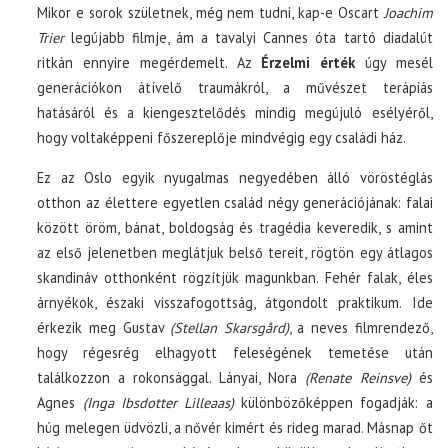
Mikor e sorok születnek, még nem tudni, kap-e Oscart
Joachim
Trier
legújabb filmje, ám a tavalyi Cannes óta tartó diadalút
ritkán ennyire megérdemelt. Az
Érzelmi érték
úgy mesél
generációkon átívelő traumákról, a művészet terápiás
hatásáról és a kiengesztelődés mindig megújuló esélyéről,
hogy voltaképpeni főszereplője mindvégig egy családi ház.
Ez az Oslo egyik nyugalmas negyedében álló vöröstéglás
otthon az élettere egyetlen család négy generációjának: falai
között öröm, bánat, boldogság és tragédia keveredik, s amint
az első jelenetben meglátjuk belső tereit, rögtön egy átlagos
skandináv otthonként rögzítjük magunkban. Fehér falak, éles
árnyékok, északi visszafogottság, átgondolt praktikum. Ide
érkezik meg Gustav
(Stellan Skarsgård)
, a neves filmrendező,
hogy régesrég elhagyott feleségének temetése után
találkozzon a rokonsággal. Lányai, Nora
(Renate Reinsve)
és
Agnes
(Inga Ibsdotter Lilleaas)
különbözőképpen fogadják: a
húg melegen üdvözli, a nővér kimért és rideg marad. Másnap őt