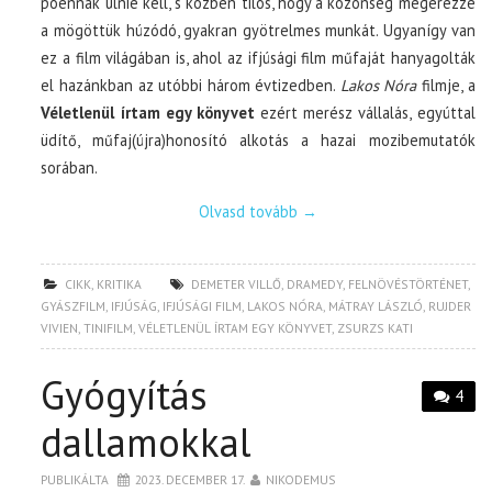
poénnak ülnie kell, s közben tilos, hogy a közönség megérezze
a mögöttük húzódó, gyakran gyötrelmes munkát. Ugyanígy van
ez a film világában is, ahol az ifjúsági film műfaját hanyagolták
el hazánkban az utóbbi három évtizedben.
Lakos Nóra
filmje, a
Véletlenül írtam egy könyvet
ezért merész vállalás, egyúttal
üdítő, műfaj(újra)honosító alkotás a hazai mozibemutatók
sorában.
Olvasd tovább
→
CIKK
,
KRITIKA
DEMETER VILLŐ
,
DRAMEDY
,
FELNÖVÉSTÖRTÉNET
,
GYÁSZFILM
,
IFJÚSÁG
,
IFJÚSÁGI FILM
,
LAKOS NÓRA
,
MÁTRAY LÁSZLÓ
,
RUJDER
VIVIEN
,
TINIFILM
,
VÉLETLENÜL ÍRTAM EGY KÖNYVET
,
ZSURZS KATI
Gyógyítás
4
dallamokkal
PUBLIKÁLTA
2023. DECEMBER 17.
NIKODEMUS