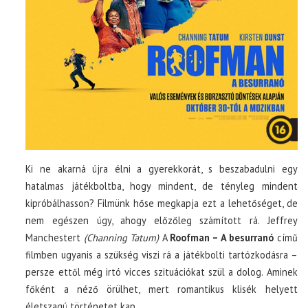
Ki ne akarná újra élni a gyerekkorát, s beszabadulni egy
hatalmas játékboltba, hogy mindent, de tényleg mindent
kipróbálhasson? Filmünk hőse megkapja ezt a lehetőséget, de
nem egészen úgy, ahogy előzőleg számított rá. Jeffrey
Manchestert
(Channing Tatum)
A
Roofman – A besurranó
című
filmben ugyanis a szükség viszi rá a játékbolti tartózkodásra –
persze ettől még irtó vicces szituációkat szül a dolog. Aminek
főként a néző örülhet, mert romantikus klisék helyett
életszagú történetet kap.