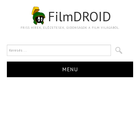
FilmDROID
FRISS HÍREK, ELŐZETESEK, ÚJDONSÁGOK A FILM VILÁGÁBÓL.
MENU
HÍR
TRAILER
KRITIKA
BOXOFFICE