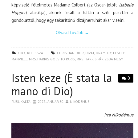
képviselő félelmetes Madame Colbert (az Oscar-jelölt
Isabelle
Huppert
alakítja), akinek feláll a hátán a szőr pusztán a
gondolattól, hogy egy takarítónő dizájnerruhát akar viselni.
Olvasd tovább
→
CIKK
,
KULISSZA
CHRISTIAN DIOR
,
DIVAT
,
DRAMEDY
,
LESLEY
MANVILLE
,
MRS. HARRIS GOES TO PARIS
,
MRS. HARRIS PÁRIZSBA MEGY
Isten keze (È stata la
0
mano di Dio)
PUBLIKÁLTA
2022. JANUÁR 30.
NIKODEMUS
írta Nikodémus