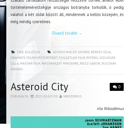
szakadt társadalom feszültségei felszínre törnek, amikor Ábel
történelemérettségije országos botrányba torkollik, ő pedig
valahol a két oldal között áll, mindennek a kellős közepén, és
még mindig szerelmes.
Olvasd tovább
→
CIKK
,
KULISSZA
ADONYI-WALSH GÁSPÁR
,
BERKES JÚLIA
,
DRAMEDY
,
FELNÖVÉSTÖRTÉNET
,
FÜGGETLEN FILM
,
INTERJU
,
KIZLINGER
LILLA
,
MAGYAR FILM
,
MAGYARÁZAT MINDENRE
,
REISZ GÁBOR
,
RUSZNÁK
ANDRÁS
Asteroid City
0
PUBLIKÁLTA
2023. JÚLIUS 09.
NIKODEMUS
írta Nikodémus