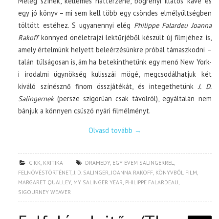
Meleg színek, kellemes háttérzene, bögrényi illatos kávé és
egy jó könyv – mi sem kell több egy csöndes elmélyültségben
töltött estéhez. S ugyanennyi elég
Philippe Falardeu Joanna
Rakoff
könnyed önéletrajzi lektűrjéből készült új filmjéhez is,
amely értelmünk helyett beleérzésünkre próbál támaszkodni –
talán túlságosan is, ám ha betekinthetünk egy menő New York-
i irodalmi ügynökség kulisszái mögé, megcsodálhatjuk két
kiváló színésznő finom összjátékát, és integethetünk
J. D.
Salingernek
(persze szigorúan csak távolról), egyáltalán nem
bánjuk a könnyen csúszó nyári filmélményt.
Olvasd tovább
→
CIKK
,
KRITIKA
DRAMEDY
,
EGY ÉVEM SALINGERREL
,
FELNÖVÉSTÖRTÉNET
,
J. D. SALINGER
,
JOANNA RAKOFF
,
KÖNYVBŐL FILM
,
MARGARET QUALLEY
,
MY SALINGER YEAR
,
PHILIPPE FALARDEAU
,
SIGOURNEY WEAVER