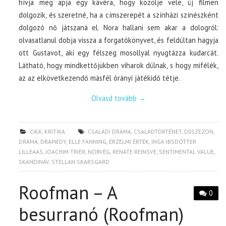
hívja meg apja egy kávéra, hogy közölje vele, új filmen
dolgozik, és szeretné, ha a címszerepét a színházi színészként
dolgozó nő játszaná el. Nora hallani sem akar a dologról:
olvasatlanul dobja vissza a forgatókönyvet, és feldúltan hagyja
ott Gustavot, aki egy félszeg mosollyal nyugtázza kudarcát.
Látható, hogy mindkettőjükben viharok dúlnak, s hogy mifélék,
az az elkövetkezendő másfél órányi játékidő tétje.
Olvasd tovább
→
CIKK
,
KRITIKA
CSALÁDI DRÁMA
,
CSALÁDTÖRTÉNET
,
DÍJSZEZON
,
DRÁMA
,
DRAMEDY
,
ELLE FANNING
,
ÉRZELMI ÉRTÉK
,
INGA IBSDOTTER
LILLEAAS
,
JOACHIM TRIER
,
NORVÉG
,
RENATE REINSVE
,
SENTIMENTAL VALUE
,
SKANDINÁV
,
STELLAN SKARSGARD
Roofman – A
0
besurranó (Roofman)