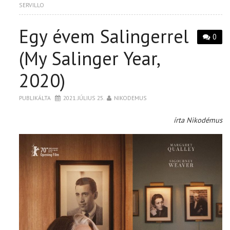
SERVILLO
Egy évem Salingerrel
0
(My Salinger Year,
2020)
PUBLIKÁLTA
2021. JÚLIUS 25.
NIKODEMUS
írta Nikodémus