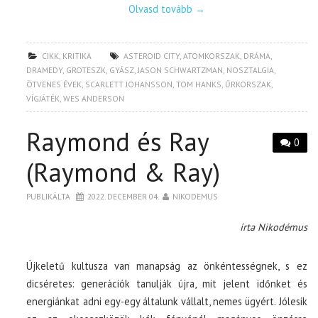
Olvasd tovább
→
CIKK
,
KRITIKA
ASTEROID CITY
,
ATOMKORSZAK
,
DRÁMA
,
DRAMEDY
,
GROTESZK
,
GYÁSZ
,
JASON SCHWARTZMAN
,
NOSZTALGIA
,
ÖTVENES ÉVEK
,
SCARLETT JOHANSSON
,
TOM HANKS
,
ŰRKORSZAK
,
VÍGJÁTÉK
,
WES ANDERSON
Raymond és Ray
0
(Raymond & Ray)
PUBLIKÁLTA
2022. DECEMBER 04.
NIKODEMUS
írta Nikodémus
Újkeletű kultusza van manapság az önkéntességnek, s ez
dicséretes: generációk tanulják újra, mit jelent időnket és
energiánkat adni egy-egy általunk vállalt, nemes ügyért. Jólesik