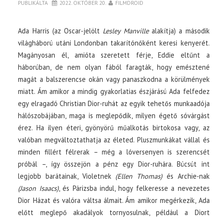
PUBLIKÁLTA
2022. OKTÓBER 20.
FILMDROID
Ada Harris (az Oscar-jelölt
Lesley Manville
alakítja) a második
világháború utáni Londonban takarítónőként keresi kenyerét.
Magányosan él, amióta szeretett férje, Eddie eltűnt a
háborúban, de nem olyan fából faragták, hogy emésztené
magát a balszerencse okán vagy panaszkodna a körülmények
miatt. Ám amikor a mindig gyakorlatias észjárású Ada felfedez
egy elragadó Christian Dior-ruhát az egyik tehetős munkaadója
hálószobájában, maga is meglepődik, milyen égető sóvárgást
érez. Ha ilyen éteri, gyönyörű műalkotás birtokosa vagy, az
valóban megváltoztathatja az életed. Pluszmunkákat vállal és
minden fillért félrerak – még a lóversenyen is szerencsét
próbál –, így összejön a pénz egy Dior-ruhára. Búcsút int
legjobb barátainak, Violetnek
(Ellen Thomas)
és Archie-nak
(Jason Isaacs)
, és Párizsba indul, hogy felkeresse a nevezetes
Dior Házat és valóra váltsa álmait. Ám amikor megérkezik, Ada
előtt meglepő akadályok tornyosulnak, például a Diort