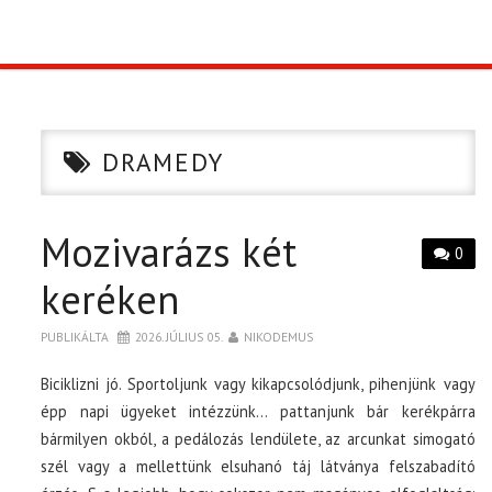
TOP10
KULISSZA
DRAMEDY
CIKK
Mozivarázs két
PÓLÓ RENDELÉS
0
keréken
PUBLIKÁLTA
2026. JÚLIUS 05.
NIKODEMUS
Biciklizni jó. Sportoljunk vagy kikapcsolódjunk, pihenjünk vagy
épp napi ügyeket intézzünk… pattanjunk bár kerékpárra
bármilyen okból, a pedálozás lendülete, az arcunkat simogató
szél vagy a mellettünk elsuhanó táj látványa felszabadító