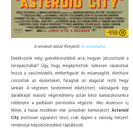
A rendező előző filmjéről
itt olvashatsz
.
Emlékszünk még gyerekkorunkból arra, hogyan játszottunk a
terepasztallal? Úgy, hogy megépítettük: lelkesen vásároltuk
hozzá a vasútmodellt, emberfigurát és műanyagfát, élethűre
csiszoltuk az épületeket, faragtuk az alagutat rejtő hegy
lankáit. A végtelen türelemmel elkészített, valóságunk egy
darabkáját másoló végeredmény aztán késő kamaszkorunkra
többnyire a padláson porosodva végezte.
Wes Anderson
új
filmje, a hazai mozikban már júniusban bemutatott
Asteroid
City
pontosan ugyanezt teszi, csak éppen a valóság helyett
rendezője képzelőerejéből táplálkozik.