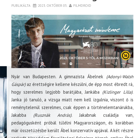
PUBLIKÁLTA
2023. OKTÓBER 05.
FILMDROID
Nyár van Budapesten. A gimnazista Ábelnek
(Adonyi-Walsh
Gáspár)
az érettségire kellene készülni, de épp most ébredt rá,
hogy szerelmes legjobb barátjába, Jankába
(Kizlinger Lilla)
.
Janka jó tanuló, a vizsga miatt nem kell izgulnia, viszont ő is
reménytelenül szerelmes, csak éppen a történelemtanárukba,
Jakabba
(Rusznák András)
. Jakabnak családja van,
pedagógusként próbál túlélni Magyarországon, és korábban
már összetűzésbe került Ábel konzervatív apjával. A két részre