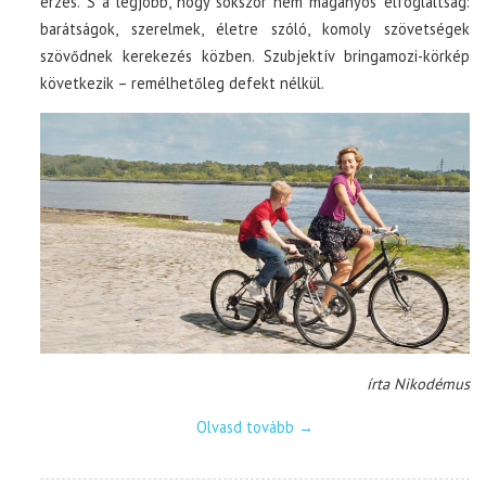
érzés. S a legjobb, hogy sokszor nem magányos elfoglaltság:
barátságok, szerelmek, életre szóló, komoly szövetségek
szövődnek kerekezés közben. Szubjektív bringamozi-körkép
következik – remélhetőleg defekt nélkül.
írta Nikodémus
Olvasd tovább
→