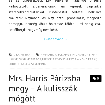
ez az okoseszközök kék fényénél magányos önzésre
kárhoztatott Z-generációnak, ám képesek vagyunk-e
szeretetkapcsolatainkat mindenestül feltétel nélkülivé
alakítani?
Raymond és Ray
ezzel próbálkozik, mégpedig
édesapjuk nemrég kihűlt holtteste fölött – mi pedig csak
remélhetjük, hogy még nem késő.
Olvasd tovább
→
CIKK
,
KRITIKA
APAFILMEK
,
APPLE
,
APPLE TV
,
DRAMEDY
,
ETHAN
HAWKE
,
EWAN MCGREGOR
,
HUMOR
,
RAYMOND & RAY
,
RAYMOND ÉS RAY
,
RODRIGO GARCIA
,
STREAMING
Mrs. Harris Párizsba
0
megy – A kulisszák
mögött