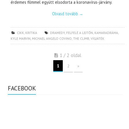
érdemes filmmel együtt elsodorta a koronavírus-járvány.
Olvasd tovább
→
CIKK
,
KRITIKA
DRAMEDY
,
FELFELÉ A LEJTŐN
,
KAMARADRÁMA
,
KYLE MARVIN
,
MICHAEL ANGELO COVINO
,
THE CLIMB
,
VÍGJÁTÉK
1 / 2 oldal
1
2
»
FACEBOOK