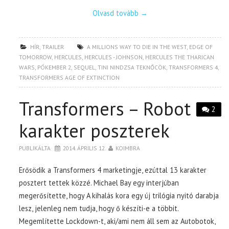
Olvasd tovább
→
HÍR
,
TRAILER
A MILLIONS WAY TO DIE IN THE WEST
,
EDGE OF
TOMORROW
,
HERCULES
,
HERCULES - JOHNSON
,
HERCULES THE THARICAN
WARS
,
PÓKEMBER 2
,
SEQUEL
,
TINI NINDZSA TEKNŐCÖK
,
TRANSFORMERS 4
,
TRANSFORMERS AGE OF EXTINCTION
Transformers – Robot
2
karakter poszterek
PUBLIKÁLTA
2014. ÁPRILIS 12.
KOIMBRA
Erősödik a Transformers 4 marketingje, ezúttal 13 karakter
posztert tettek közzé. Michael Bay egy interjúban
megerősítette, hogy A kihalás kora egy új trilógia nyitó darabja
lesz, jelenleg nem tudja, hogy ő készíti-e a többit.
Megemlítette Lockdown-t, aki/ami nem áll sem az Autobotok,