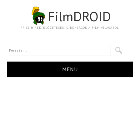
FilmDROID
FRISS HÍREK, ELŐZETESEK, ÚJDONSÁGOK A FILM VILÁGÁBÓL.
MENU
HÍR
TRAILER
KRITIKA
BOXOFFICE