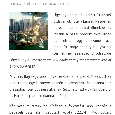
PUBLIKÁLTA
2014. JÚLIUS 08.
KOIMBRA
Úgy egy hónappal ezelőtt írt az io9
oldal arról, hogy a kínaiak kezdenek
beleunni az amerikai filmekbe és
inkább a hazai produkciókra ülnek
be. Lehet, hogy a számok azt
mondják, hogy néhány hollywoodi
termék nem szerepel jól odaát, de
tény, hogy a
Transformers: A kihalás kora (Transformers: Age of
Extinction)
hasít.
Michael Bay
legutóbbi műve részben kínai pénzből készült és
a történet egy bizonyos részén a szereplők átruccannak az
országba, hogy ott pusztítsanak. Sőt, helyi sztárok, Bingbing Li
és Han Geng is felbukkannak a filmben.
Két hete mutatták be Kínában a folytatást, ahol rögtön a
bevételi lista élén debütált. Azóta 222,74 millió dollárt