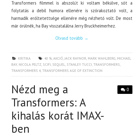
Transformers filmmel is abszolút ki voltam békülve, sőt a
folytatás a debil humora ellenére is szórakoztató volt, a
harmadik erőltetettsége ellenére még nézhető volt. De most
már örülnék, ha Bay visszatalálna Jerry Bruckheimerhez.
Olvasd tovább
→
KRITIKA
40 %
,
AKCIÓ
,
JACK RAYNOR
,
MARK WAHLBERG
,
MICHAEL
BAY
,
NICOLA PELTZ
,
SCIFI
,
SEQUEL
,
STANLEY TUCCI
,
TRANSFORMERS
,
TRANSFORMERS 4
,
TRANSFORMERS AGE OF EXTINCTION
Nézd meg a
0
Transformers: A
kihalás korát IMAX-
ben