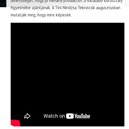
lehetőséget, hogy jó néhány produkciót a fiatalabb korosztály
figyelmébe ajánljanak. A Tini Nindzsa Teknőcök augusztusban
mutatják meg, hogy mire képesek.