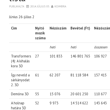
PUBLIKÁLTA
2014. JÚLIUS 05.
KOIMBRA
Június 26-július 2
Cím
Nyitó
Nézőszám
Bevétel (Ft)
Nézőszá
mozik
száma
heti
heti
összesen
Transformers
27
101 833
146 801 765
106 927
(4): A kihalás
kora 3D
Így neveld a
61
62 207
81 118 584
157 415
sárkányodat
2. 3D
Demóna 3D
55
15 076
20 601 250
110 677
A holnap
52
9 973
14 514 622
143 643
határa 3D