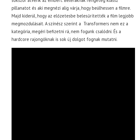
sokszor átverik az embert. Beleraknak rengeteg klassz
pillanatot és aki megnézi alig várja, hogy beülhessen a filmre.
Majd kiderül, hogy az előzetesbe belesűrítették a film legjobb
megmozdulásait. A színész szerint a Transformers nem ez a
kategória, megéri befizetni rá, nem fogunk csalódni. És a
hardcore rajongóknak is sok új dolgot fognak mutatni.