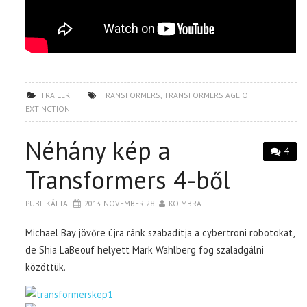
TRAILER
TRANSFORMERS
,
TRANSFORMERS AGE OF
EXTINCTION
Néhány kép a
4
Transformers 4-ből
PUBLIKÁLTA
2013. NOVEMBER 28.
KOIMBRA
Michael Bay jövőre újra ránk szabadítja a cybertroni robotokat,
de Shia LaBeouf helyett Mark Wahlberg fog szaladgálni
közöttük.