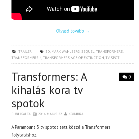
Olvasd tovább
→
TRAILER
3D
,
MARK WAHLBERG
,
SEQUEL
,
TRANSFORMERS
,
TRANSFORMERS 4
,
TRANSFORMERS AGE OF EXTINCTION
,
TV SPOT
Transformers: A
0
kihalás kora tv
spotok
PUBLIKÁLTA
2014. MÁJUS 22.
KOIMBRA
A Paramount 3 tv spotot tett közzé a Transformers
folytatáshoz.