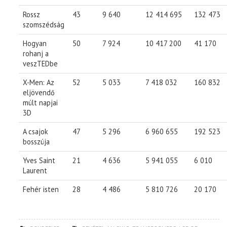
Rossz
43
9 640
12 414 695
132 473
szomszédság
Hogyan
50
7 924
10 417 200
41 170
rohanj a
veszTEDbe
X-Men: Az
52
5 033
7 418 032
160 832
eljövendő
múlt napjai
3D
A csajok
47
5 296
6 960 655
192 523
bosszúja
Yves Saint
21
4 636
5 941 055
6 010
Laurent
Fehér isten
28
4 486
5 810 726
20 170