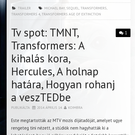
TRAILER
MICHAEL BAY
,
SEQUEL
,
TRANSFORMERS
,
TRANSFORMERS 4
,
TRANSFORMERS AGE OF EXTINCTION
Tv spot: TMNT,
1
Transformers: A
kihalás kora,
Hercules, A holnap
határa, Hogyan rohanj
a veszTEDbe
PUBLIKÁLTA
2014. ÁPRILIS 14.
KOIMBRA
Este megtartották az MTV mozis díjátadóját, amelyet ugye
rengeteg tini nézett, a stúdiók nem hagyhatták ki a