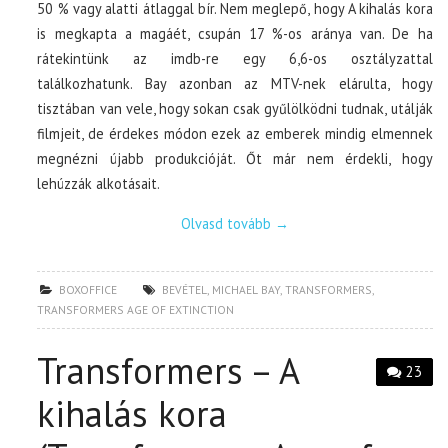
50 % vagy alatti átlaggal bír. Nem meglepő, hogy A kihalás kora
is megkapta a magáét, csupán 17 %-os aránya van. De ha
rátekintünk az imdb-re egy 6,6-os osztályzattal
találkozhatunk. Bay azonban az MTV-nek elárulta, hogy
tisztában van vele, hogy sokan csak gyűlölködni tudnak, utálják
filmjeit, de érdekes módon ezek az emberek mindig elmennek
megnézni újabb produkcióját. Őt már nem érdekli, hogy
lehúzzák alkotásait.
Olvasd tovább
→
BOXOFFICE
BEVÉTEL
,
MICHAEL BAY
,
TRANSFORMERS
,
TRANSFORMERS AGE OF EXTINCTION
Transformers – A
23
kihalás kora