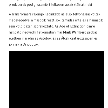
producerek pedig valamiért lelkesen asszisztálnak neki.
A Transformers rajongói leginkább az első felvonással voltak
megelégedve, a második részt sok támadás érte és a harmadik
sem volt igazán szórakoztató. Az Age of Extinction címre
hallgató negyedik felvonásban már
Mark Wahlber
g próbál
életben maradni az Autobok és az Álcák csatározásában és…
jönnek a Dinobotok.