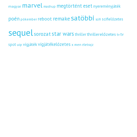
marvel
megtörtént eset
nyereményjáték
magyar
mashup
satöbbi
remake
poén
reboot
scifielőzetes
pókember
scifi
sequel
star wars
sorozat
thrillerelőzetes
thriller
tv
tv
vígjátékelőzetes
vígjáték
spot
uip
x men
életrajz