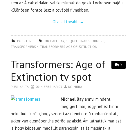
sem az Álcák oldalán, valaki másnak dolgozik. Lockdown hajója
különösen fontos lesz a további filmekben.
Olvasd tovább
→
POSZTER
MICHAEL BAY
,
SEQUEL
,
TRANSFORMERS
,
TRANSFORMERS 4
,
TRANSFORMERS AGE OF EXTINCTION
Transformers: Age of
5
Extinction tv spot
PUBLIKÁLTA
2014. FEBRUÁR 03.
KOIMBRA
Michael Bay
annyi mindent
megígért már, hogy nehéz hinni
neki. Tudjuk róla, hogy szereti az elemi erejű robbanásokat,
akkor van elemében, ha pörög az akció. Ám láthattuk már azt
is, hogy képtelen megálljt parancsolni saját magának, a