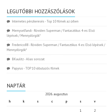
LEGUTÓBBI HOZZÁSZÓLÁSOK
Internetes pénzkeresés
-
Top 10 filmek az űrben
Memyselfandi
-
Röviden: Superman / Fantasztikus 4-es: Első
lépések / Mennydörgők*
Frederico88
-
Röviden: Superman / Fantasztikus 4-es: Első lépések /
Mennydörgők*
BKaulitz
-
Alias sorozat
Papyrus
-
TOP 10 időutazós filmek
NAPTÁR
2026. augusztus
h
k
s
c
p
s
v
1
2