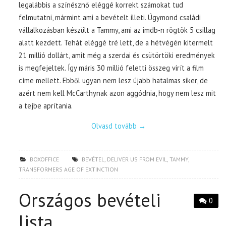
legalábbis a színésznő eléggé korrekt számokat tud
felmutatni, mármint ami a bevételt illeti. Úgymond családi
vállalkozásban készült a Tammy, ami az imdb-n rögtök 5 csillag
alatt kezdett. Tehát eléggé tré lett, de a hétvégén kitermelt
21 millió dollárt, amit még a szerdai és csütörtöki eredmények
is megfejeltek. Így máris 30 millió feletti összeg virít a film
címe mellett. Ebből ugyan nem lesz újabb hatalmas siker, de
azért nem kell McCarthynak azon aggódnia, hogy nem lesz mit
a tejbe aprítania.
Olvasd tovább
→
BOXOFFICE
BEVÉTEL
,
DELIVER US FROM EVIL
,
TAMMY
,
TRANSFORMERS AGE OF EXTINCTION
Országos bevételi
0
lista