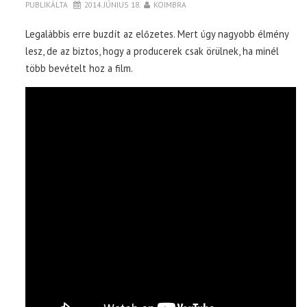
PUBLIKÁLTA
2014. JÚNIUS 18.
KOIMBRA
Legalábbis erre buzdít az előzetes. Mert úgy nagyobb élmény
lesz, de az biztos, hogy a producerek csak örülnek, ha minél
több bevételt hoz a film.