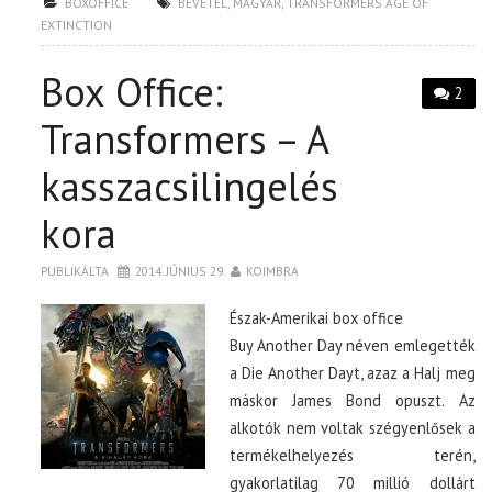
BOXOFFICE
BEVÉTEL
,
MAGYAR
,
TRANSFORMERS AGE OF
EXTINCTION
Box Office:
2
Transformers – A
kasszacsilingelés
kora
PUBLIKÁLTA
2014. JÚNIUS 29.
KOIMBRA
Észak-Amerikai box office
Buy Another Day néven emlegették
a Die Another Dayt, azaz a Halj meg
máskor James Bond opuszt. Az
alkotók nem voltak szégyenlősek a
termékelhelyezés terén,
gyakorlatilag 70 millió dollárt