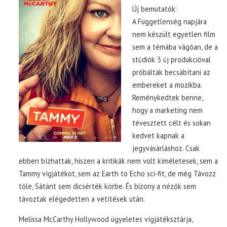
Új bemutatók:
A Függetlenség napjára
nem készült egyetlen film
sem a témába vágóan, de a
stúdiók 3 új produkcióval
próbálták becsábítani az
embereket a mozikba.
Reménykedtek benne,
hogy a marketing nem
tévesztett célt és sokan
kedvet kapnak a
jegyvásárláshoz. Csak
ebben bízhattak, hiszen a kritikák nem volt kíméletesek, sem a
Tammy vígjátékot, sem az Earth to Echo sci-fit, de még Távozz
tőle, Sátánt sem dicsérték körbe. És bizony a nézők sem
távoztak elégedetten a vetítések után.
Melissa McCarthy Hollywood ügyeletes vígjátéksztárja,