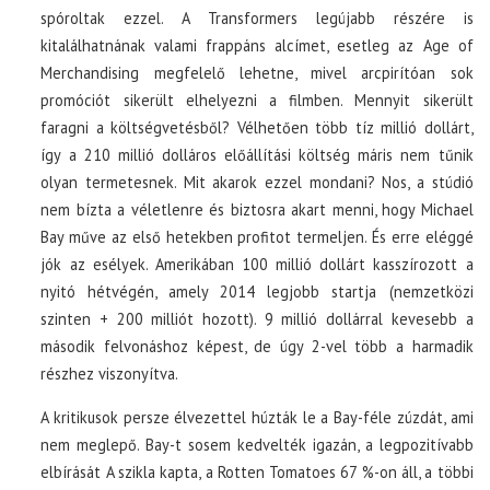
spóroltak ezzel. A Transformers legújabb részére is
kitalálhatnának valami frappáns alcímet, esetleg az Age of
Merchandising megfelelő lehetne, mivel arcpirítóan sok
promóciót sikerült elhelyezni a filmben. Mennyit sikerült
faragni a költségvetésből? Vélhetően több tíz millió dollárt,
így a 210 millió dolláros előállítási költség máris nem tűnik
olyan termetesnek. Mit akarok ezzel mondani? Nos, a stúdió
nem bízta a véletlenre és biztosra akart menni, hogy Michael
Bay műve az első hetekben profitot termeljen. És erre eléggé
jók az esélyek. Amerikában 100 millió dollárt kasszírozott a
nyitó hétvégén, amely 2014 legjobb startja (nemzetközi
szinten + 200 milliót hozott). 9 millió dollárral kevesebb a
második felvonáshoz képest, de úgy 2-vel több a harmadik
részhez viszonyítva.
A kritikusok persze élvezettel húzták le a Bay-féle zúzdát, ami
nem meglepő. Bay-t sosem kedvelték igazán, a legpozitívabb
elbírását A szikla kapta, a Rotten Tomatoes 67 %-on áll, a többi