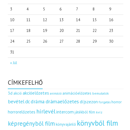
3
4
5
6
7
8
9
10
11
12
13
14
15
16
17
18
19
20
21
22
23
24
25
26
27
28
29
30
31
« Júl
CÍMKEFELHŐ
akcióelőzetes
3d
akció
animációelőzetes
bemutatók
animáció
dráma
drámaelőzetes
bevétel
dc
díjszezon
horror
forgatás
hírlevél
intercom
horrorelőzetes
játékból film
kvíz
könyvből film
képregényből film
könyvajánló