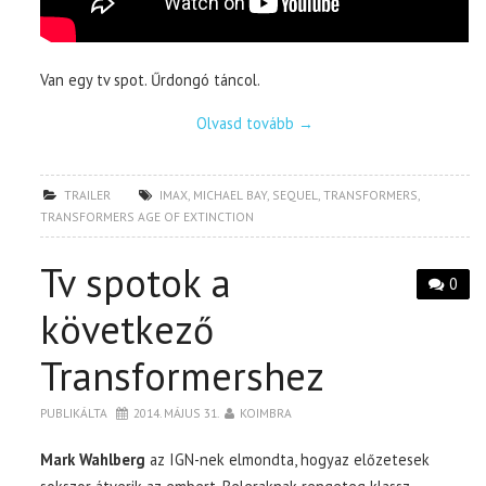
Van egy tv spot. Űrdongó táncol.
Olvasd tovább
→
TRAILER
IMAX
,
MICHAEL BAY
,
SEQUEL
,
TRANSFORMERS
,
TRANSFORMERS AGE OF EXTINCTION
Tv spotok a
0
következő
Transformershez
PUBLIKÁLTA
2014. MÁJUS 31.
KOIMBRA
Mark Wahlberg
az IGN-nek elmondta, hogyaz előzetesek