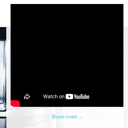
Olvasd tovább
→