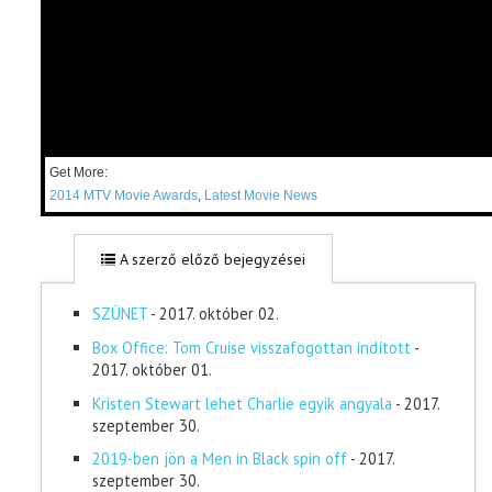
Get More:
2014 MTV Movie Awards
,
Latest Movie News
A szerző előző bejegyzései
SZÜNET
- 2017. október 02.
Box Office: Tom Cruise visszafogottan indított
-
2017. október 01.
Kristen Stewart lehet Charlie egyik angyala
- 2017.
szeptember 30.
2019-ben jön a Men in Black spin off
- 2017.
szeptember 30.