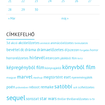
21
22
23
24
25
26
27
28
29
30
« Már
máj »
CÍMKEFELHŐ
akcióelőzetes
3d
akció
animációelőzetes
bemutatók
animáció
dráma
drámaelőzetes
bevétel
dc
díjszezon
horror
forgatás
hírlevél
intercom
horrorelőzetes
játékból film
kvíz
könyvből film
képregényből film
könyvajánló
marvel
megtörtént eset
nyereményjáték
magyar
mashup
satöbbi
remake
poén
reboot
scifielőzetes
pókember
scifi
sequel
star wars
sorozat
thrillerelőzetes
thriller
tv
tv