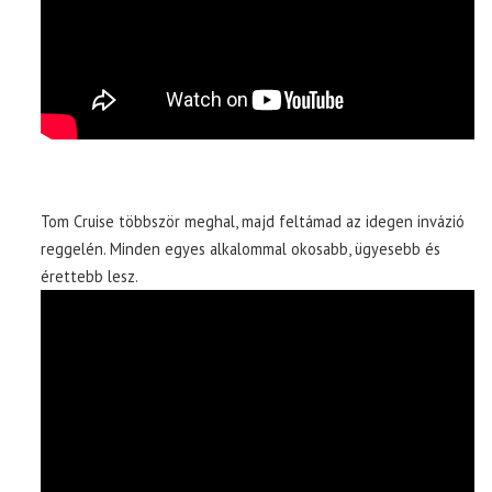
Tom Cruise többször meghal, majd feltámad az idegen invázió
reggelén. Minden egyes alkalommal okosabb, ügyesebb és
érettebb lesz.