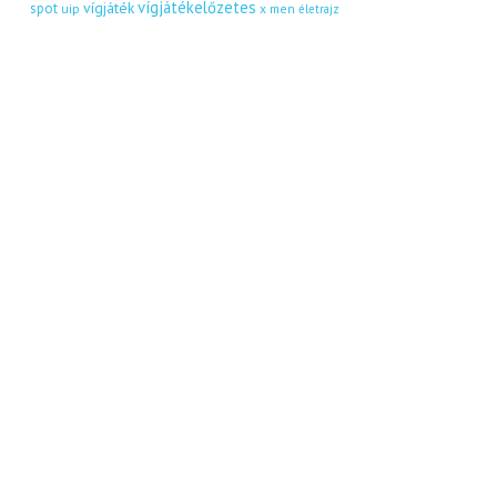
vígjátékelőzetes
vígjáték
spot
uip
x men
életrajz