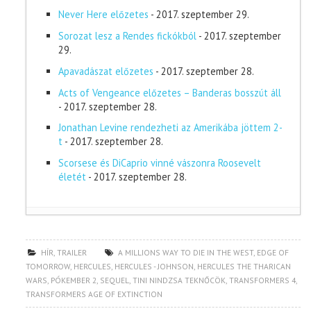
Never Here előzetes
- 2017. szeptember 29.
Sorozat lesz a Rendes fickókból
- 2017. szeptember
29.
Apavadászat előzetes
- 2017. szeptember 28.
Acts of Vengeance előzetes – Banderas bosszút áll
- 2017. szeptember 28.
Jonathan Levine rendezheti az Amerikába jöttem 2-
t
- 2017. szeptember 28.
Scorsese és DiCaprio vinné vászonra Roosevelt
életét
- 2017. szeptember 28.
HÍR
,
TRAILER
A MILLIONS WAY TO DIE IN THE WEST
,
EDGE OF
TOMORROW
,
HERCULES
,
HERCULES - JOHNSON
,
HERCULES THE THARICAN
WARS
,
PÓKEMBER 2
,
SEQUEL
,
TINI NINDZSA TEKNŐCÖK
,
TRANSFORMERS 4
,
TRANSFORMERS AGE OF EXTINCTION