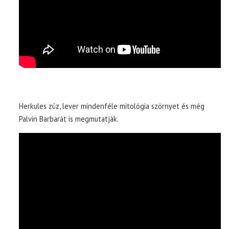
Herkules zúz, lever mindenféle mitológia szörnyet és még
Palvin Barbarát is megmutatják.