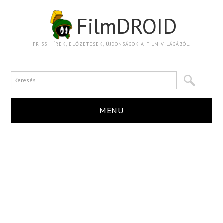
FilmDROID
FRISS HÍREK, ELŐZETESEK, ÚJDONSÁGOK A FILM VILÁGÁBÓL.
MENU
HÍR
TRAILER
KRITIKA
BOXOFFICE