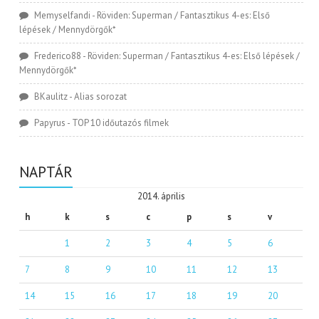
Memyselfandi
-
Röviden: Superman / Fantasztikus 4-es: Első
lépések / Mennydörgők*
Frederico88
-
Röviden: Superman / Fantasztikus 4-es: Első lépések /
Mennydörgők*
BKaulitz
-
Alias sorozat
Papyrus
-
TOP 10 időutazós filmek
NAPTÁR
2014. április
h
k
s
c
p
s
v
1
2
3
4
5
6
7
8
9
10
11
12
13
14
15
16
17
18
19
20