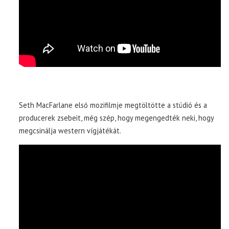
Seth MacFarlane első mozifilmje megtöltötte a stúdió és a
producerek zsebeit, még szép, hogy megengedték neki, hogy
megcsinálja western vígjátékát.