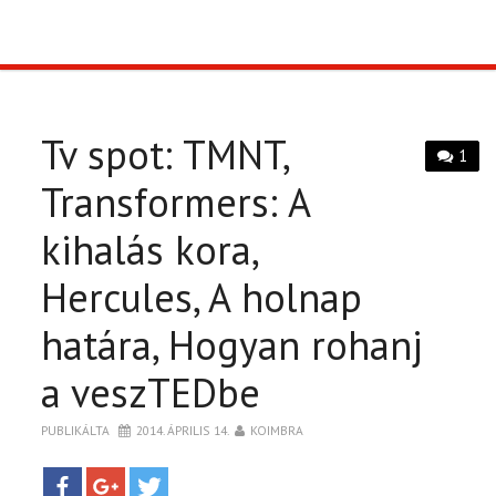
TOP10
KULISSZA
Tv spot: TMNT,
1
CIKK
Transformers: A
kihalás kora,
PÓLÓ RENDELÉS
Hercules, A holnap
határa, Hogyan rohanj
a veszTEDbe
PUBLIKÁLTA
2014. ÁPRILIS 14.
KOIMBRA