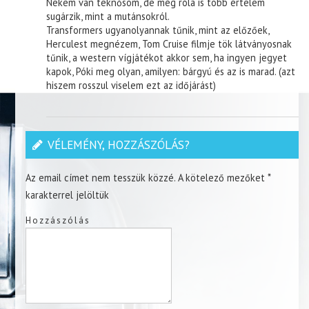
Nekem van teknősöm, de még róla is több értelem
sugárzik, mint a mutánsokról.
Transformers ugyanolyannak tűnik, mint az előzőek,
Herculest megnézem, Tom Cruise filmje tök látványosnak
tűnik, a western vígjátékot akkor sem, ha ingyen jegyet
kapok, Póki meg olyan, amilyen: bárgyú és az is marad. (azt
hiszem rosszul viselem ezt az időjárást)
VÉLEMÉNY, HOZZÁSZÓLÁS?
Az email címet nem tesszük közzé.
A kötelező mezőket
*
karakterrel jelöltük
Hozzászólás