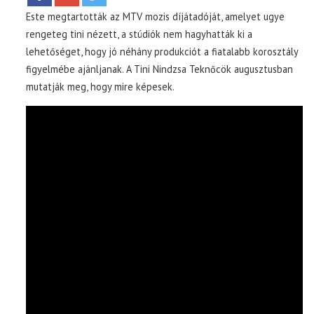
Este megtartották az MTV mozis díjátadóját, amelyet ugye
rengeteg tini nézett, a stúdiók nem hagyhatták ki a
lehetőséget, hogy jó néhány produkciót a fiatalabb korosztály
figyelmébe ajánljanak. A Tini Nindzsa Teknőcök augusztusban
mutatják meg, hogy mire képesek.