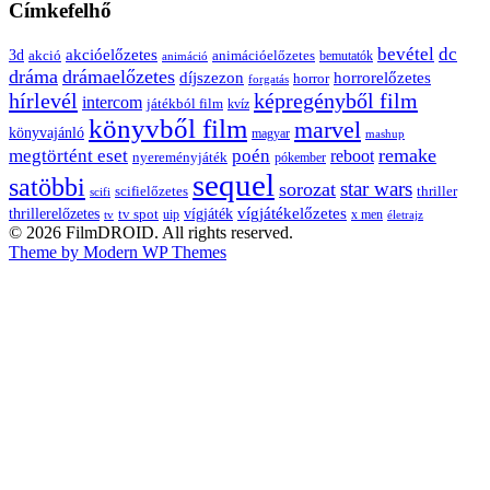
Címkefelhő
bevétel
dc
akcióelőzetes
3d
animációelőzetes
akció
bemutatók
animáció
dráma
drámaelőzetes
díjszezon
horrorelőzetes
horror
forgatás
hírlevél
képregényből film
intercom
játékból film
kvíz
könyvből film
marvel
könyvajánló
magyar
mashup
remake
megtörtént eset
poén
reboot
nyereményjáték
pókember
sequel
satöbbi
star wars
sorozat
scifielőzetes
thriller
scifi
thrillerelőzetes
vígjátékelőzetes
vígjáték
tv spot
uip
x men
tv
életrajz
© 2026 FilmDROID. All rights reserved.
Theme by Modern WP Themes