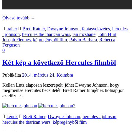
Olvasd tovább
→
trailer
Brett Ratner
,
Dwayne Johnson
,
fantasyelőzetes
,
hercules
- johnson
,
hercules the tharican wars
,
ian mcshane
,
John Hurt
,
Joseph Fiennes
,
képregényből film
,
Palvin Barbara
,
Rebecca
Ferguson
0
Két kép a következő Hercules filmből
Publikálta
2014. március 24.
Koimbra
Kellan Lutz alaposan leszerepelt, jöhet Dwayne Johnson, hogy
megmentse Hercules becsületét. Brett Ratner filmjéhez holnap jön
az előzetes.
képek
Brett Ratner
,
Dwayne Johnson
,
hercules - johnson
,
hercules the tharican wars
,
képregényből film