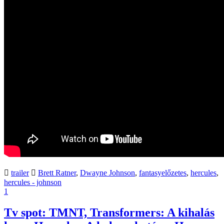
trailer
Brett Ratner
,
Dwayne Johnson
,
fantasyelőzetes
,
hercules
,
hercules - johnson
1
Tv spot: TMNT, Transformers: A kihalás