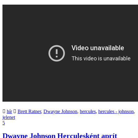
hír
Brett Ratner
,
Dwayne Johnson
,
hercules
,
hercules - johnson
,
jelenet
5
Dwayne Johnson Herculesként aprít