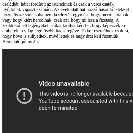
családját, hátat fordított az isteneknek és csak a véres csaták
nyújtottak vigaszt számára. Az évek alatt hat hozzá hasonló lélekkel
hozta össze sors, soha nem kérdezték egymást, hogy merre tartanak
vagy hogy kiért harcolnak, csak azt, hogy mi lesz a fizetség. A
zsoldossá lett legényeket Trákia királya kéri fel, hogy képezzék ki
embereit a világ legütősebb hadseregévé. Ekkor eszmélnek csak rá,
hogy hova is süllyedtek, mivé lettek és nagy árat kell fizetniük.
Bemutató július 25.