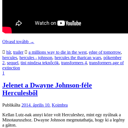
Olvasd tovább
→
hír
,
trailer
a millions way to die in the west
,
edge of tomorrow
,
hercules
,
hercules - johnson
,
hercules the tharican wars
,
pókember
2
,
sequel
,
tini nindzsa teknőcök
,
transformers 4
,
transformers age of
extinction
1
Jelenet a Dwayne Johnson-féle
Herculesből
Publikálta
2014. április 10.
Koimbra
Kellan Lutz-nak annyi köze volt Herculeshez, mint egy nyúlnak a
Minotauruszhoz. Dwayne Johnson megmutathatja, hogy ki a legény
a gáton.