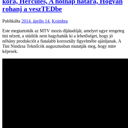
kora, Hercules, A holnap határa, Hogyan
rohanj a veszTEDbe
Publikálta
2014. április 14.
Koimbra
Este megtartották az MTV mozis díjátadóját, amelyet ugye rengeteg
tini nézett, a stúdiók nem hagyhatták ki a lehetőséget, hogy jó
néhány produkciót a fiatalabb korosztály figyelmébe ajánljanak. A
Tini Nindzsa Teknőcök augusztusban mutatják meg, hogy mire
képesek.