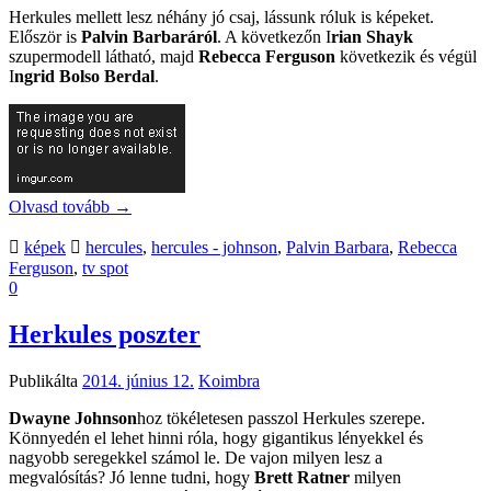
Herkules mellett lesz néhány jó csaj, lássunk róluk is képeket.
Először is
Palvin Barbaráról
. A következőn I
rian Shayk
szupermodell látható, majd
Rebecca Ferguson
következik és végül
I
ngrid Bolso Berdal
.
Olvasd tovább
→
képek
hercules
,
hercules - johnson
,
Palvin Barbara
,
Rebecca
Ferguson
,
tv spot
0
Herkules poszter
Publikálta
2014. június 12.
Koimbra
Dwayne Johnson
hoz tökéletesen passzol Herkules szerepe.
Könnyedén el lehet hinni róla, hogy gigantikus lényekkel és
nagyobb seregekkel számol le. De vajon milyen lesz a
megvalósítás? Jó lenne tudni, hogy
Brett Ratner
milyen