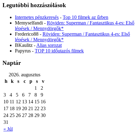
Legutóbbi hozzászólások
Internetes pénzkeresés
-
Top 10 filmek az űrben
Memyselfandi
-
Röviden: Superman / Fantasztikus 4-es: Első
lépések / Mennydörgők*
Frederico88
-
Röviden: Superman / Fantasztikus 4-es: Első
lépések / Mennydörgők*
BKaulitz
-
Alias sorozat
Papyrus
-
TOP 10 időutazós filmek
Naptár
2026. augusztus
h
k
s
c
p
s
v
1
2
3
4
5
6
7
8
9
10
11
12
13
14
15
16
17
18
19
20
21
22
23
24
25
26
27
28
29
30
31
« Júl