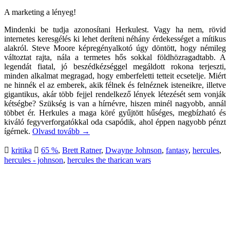
A marketing a lényeg!
Mindenki be tudja azonosítani Herkulest. Vagy ha nem, rövid
internetes keresgélés ki lehet deríteni néhány érdekességet a mítikus
alakról. Steve Moore képregényalkotó úgy döntött, hogy némileg
változtat rajta, nála a termetes hős sokkal földhözragadtabb. A
legendát fiatal, jó beszédkézséggel megáldott rokona terjeszti,
minden alkalmat megragad, hogy emberfeletti tetteit ecsetelje. Miért
ne hinnék el az emberek, akik félnek és felnéznek isteneikre, illetve
gigantikus, akár több fejjel rendelkező lények létezését sem vonják
kétségbe? Szükség is van a hírnévre, hiszen minél nagyobb, annál
többet ér. Herkules a maga köré gyűjtött hűséges, megbízható és
kiváló fegyverforgatókkal oda csapódik, ahol éppen nagyobb pénzt
ígérnek.
Olvasd tovább
→
kritika
65 %
,
Brett Ratner
,
Dwayne Johnson
,
fantasy
,
hercules
,
hercules - johnson
,
hercules the tharican wars