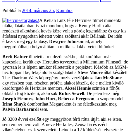
Publikálta
2014. március 25.
Koimbra
A Kellan Lutz-féle Hercules filmet mindenki
utálta, látatlanban is azt mondom, hogy a Renny Harlin által
rendezett alkotásnak kevés köze volt a görög legendához és egy kis
átírással nyugodtan lehetett volna szólítani akár Bélának. De idén
érkezik még egy fantasy,
Dwayne Johnson
nal, amely
megpróbálhatja helyreállítani a mitikus alakba vetett hitünket.
Brett Ratner
ülhetett a rendezői székbe, aki korábban már
kapcsolata került egy Hercules tervezettel a Millennium Filmsnél, de
gyorsan le is lépett, amikor félretették a projektet. Később az MGM-
hez toppant be, felajánlotta szolgálatait a
Steve Moore
által készített
The Tharican Wars képregény mozis verziójához.
Ian McShane
egy részben pap, részben próféta alakot játszik, de e mellett kiváló
kardforgató és Herkules mentora,
Aksel Hennie
szintén a főhős
oldalán fog küzdeni, akárcsak
Rufus Sewell
. De jelen lesz még
Joseph Fiennes, John Hurt, Rebecca Ferguson
, a szupermodell
Irina Shayk
domboríhat Megaraként és ne feledkezzünk meg
Palvin Barbaráról
sem.
Jó 3200 évvel ezelőtt egy meggyötört férfi rótta útját, aki se isten,
sem ember nem volt. A neve Herkules, Zeusz fia és ezért
világéletében csak szenvedett. Letudta a 12 küldetését, elvesztette