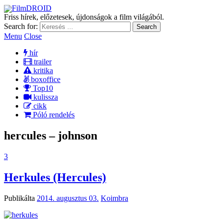
FilmDROID
Friss hírek, előzetesek, újdonságok a film világából.
Search for:
Menu
Close
hír
trailer
kritika
boxoffice
Top10
kulissza
cikk
Póló rendelés
hercules – johnson
3
Herkules (Hercules)
Publikálta
2014. augusztus 03.
Koimbra