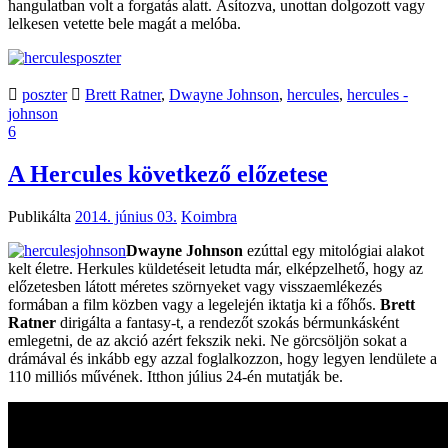
hangulatban volt a forgatás alatt. Ásítozva, unottan dolgozott vagy
lelkesen vetette bele magát a melóba.
poszter
Brett Ratner
,
Dwayne Johnson
,
hercules
,
hercules -
johnson
6
A Hercules következő előzetese
Publikálta
2014. június 03.
Koimbra
Dwayne Johnson
ezúttal egy mitológiai alakot
kelt életre. Herkules küldetéseit letudta már, elképzelhető, hogy az
előzetesben látott méretes szörnyeket vagy visszaemlékezés
formában a film közben vagy a legelején iktatja ki a főhős.
Brett
Ratner
dirigálta a fantasy-t, a rendezőt szokás bérmunkásként
emlegetni, de az akció azért fekszik neki. Ne görcsöljön sokat a
drámával és inkább egy azzal foglalkozzon, hogy legyen lendülete a
110 milliós művének. Itthon július 24-én mutatják be.