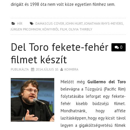
dirigált és 1998 óta nem volt köze egyetlen filmhez sem.
HÍR
DAMASCUS COVER
,
JOHN HURT
,
JONATHAN RHYS-MEYERS
,
JÜRGEN PRCOHNOW
,
KÖNYVBŐL FILM
,
OLIVIA THIRBLY
Del Toro fekete-fehér
0
filmet készít
PUBLIKÁLTA
2014. JÚLIUS 10.
KOIMBRA
Mielőtt még
Guillermo del Toro
belevágna a Tűzgyűrű (Pacific Rim)
folytatásába leforgat egy fekete-
fehér kisebb büdzséjű filmet.
Mondhatnánk, hogy afféle
lazításképpen, hogy egy kicsit távol
legyen a gigaköltségvetésű filmek