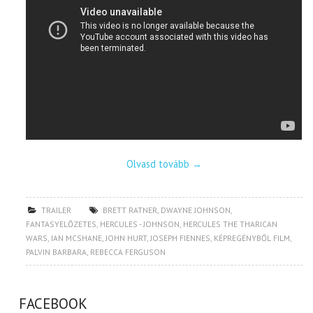
Olvasd tovább
→
TRAILER
BRETT RATNER
,
DWAYNE JOHNSON
,
FANTASYELŐZETES
,
HERCULES - JOHNSON
,
HERCULES THE THARICAN
WARS
,
IAN MCSHANE
,
JOHN HURT
,
JOSEPH FIENNES
,
KÉPREGÉNYBŐL FILM
,
PALVIN BARBARA
,
REBECCA FERGUSON
FACEBOOK