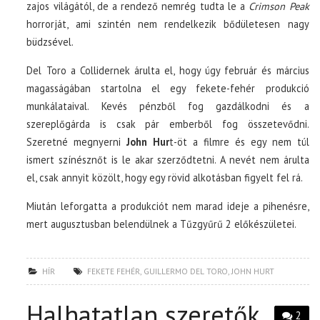
zajos világától, de a rendező nemrég tudta le a
Crimson Peak
horrorját, ami szintén nem rendelkezik bődületesen nagy
büdzsével.
Del Toro a Collidernek árulta el, hogy úgy február és március
magasságában startolna el egy fekete-fehér produkció
munkálataival. Kevés pénzből fog gazdálkodni és a
szereplőgárda is csak pár emberből fog összetevődni.
Szeretné megnyerni
John Hur
t-öt a filmre és egy nem túl
ismert színésznőt is le akar szerződtetni. A nevét nem árulta
el, csak annyit közölt, hogy egy rövid alkotásban figyelt fel rá.
Miután leforgatta a produkciót nem marad ideje a pihenésre,
mert augusztusban belendülnek a Tűzgyűrű 2 előkészületei.
HÍR
FEKETE FEHÉR
,
GUILLERMO DEL TORO
,
JOHN HURT
Halhatatlan szeretők
2