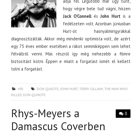
adja fel. Legutóbb már úgy tűnt,
hogy végre bele tud vágni, hiszen
Jack O’Connell
és
John Hurt
is a
fedélzeten volt. Azonban júniusban
Hurt-öt hasnyálmirigyrákkal
diagnosztizálták. Akkor még mindenki optimista volt, de azért
egy 75 éves ember esetében a rákot semmiképpen sem lehet
félvállról venni. Más részről így még nehezebb a filmre
biztosítást kötni. Éppen e miatt a forgatást ismét el kellett
tolni a forgatást.
HÍR
DON QUIJOTE
,
JOHN HURT
,
TERRY GILLIAM
,
THE MAN WHO
KILLED DON QUIXOTE
Rhys-Meyers a
0
Damascus Coverben