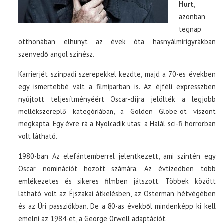
Hurt
,
azonban
tegnap
otthonában elhunyt az évek óta hasnyálmirigyrákban
szenvedő angol színész.
Karrierjét színpadi szerepekkel kezdte, majd a 70-es években
egy ismertebbé vált a filmiparban is. Az éjféli expresszben
nyújtott teljesítményéért Oscar-díjra jelölték a legjobb
mellékszereplő kategóriában, a Golden Globe-ot viszont
megkapta. Egy évre rá a Nyolcadik utas: a Halál sci-fi horrorban
volt látható.
1980-ban Az elefántemberrel jelentkezett, ami szintén egy
Oscar nominációt hozott számára. Az évtizedben több
emlékezetes és sikeres filmben játszott. Többek között
látható volt az Éjszakai átkelésben, az Osterman hétvégében
és az Úri passziókban. De a 80-as évekből mindenképp ki kell
emelni az 1984-et, a George Orwell adaptációt.