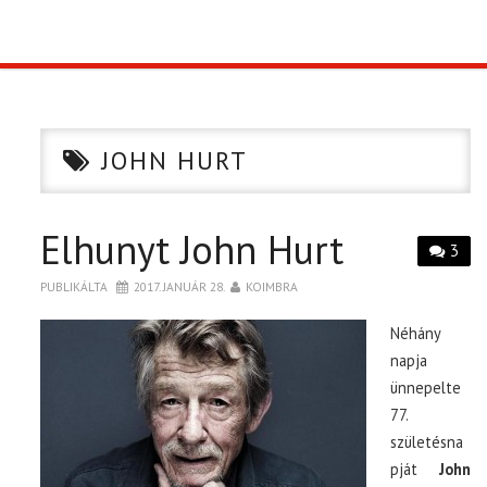
TOP10
KULISSZA
JOHN HURT
CIKK
Elhunyt John Hurt
PÓLÓ RENDELÉS
3
PUBLIKÁLTA
2017. JANUÁR 28.
KOIMBRA
Néhány
napja
ünnepelte
77.
születésna
pját
John