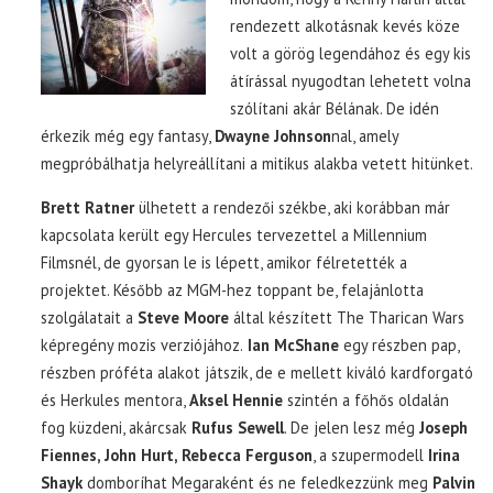
rendezett alkotásnak kevés köze
volt a görög legendához és egy kis
átírással nyugodtan lehetett volna
szólítani akár Bélának. De idén
érkezik még egy fantasy,
Dwayne Johnson
nal, amely
megpróbálhatja helyreállítani a mitikus alakba vetett hitünket.
Brett Ratner
ülhetett a rendezői székbe, aki korábban már
kapcsolata került egy Hercules tervezettel a Millennium
Filmsnél, de gyorsan le is lépett, amikor félretették a
projektet. Később az MGM-hez toppant be, felajánlotta
szolgálatait a
Steve Moore
által készített The Tharican Wars
képregény mozis verziójához.
Ian McShane
egy részben pap,
részben próféta alakot játszik, de e mellett kiváló kardforgató
és Herkules mentora,
Aksel Hennie
szintén a főhős oldalán
fog küzdeni, akárcsak
Rufus Sewell
. De jelen lesz még
Joseph
Fiennes, John Hurt, Rebecca Ferguson
, a szupermodell
Irina
Shayk
domboríhat Megaraként és ne feledkezzünk meg
Palvin