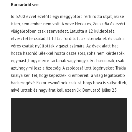
Barbaráról
sem.
Jó 3200 évvel ezelőtt egy meggyötört férfi rótta útját, aki se
isten, sem ember nem volt. A neve Herkules, Zeusz fia és ezért
világéletében csak szenvedett. Letudta a 12 küldetését,
elvesztette családját, hátat fordított az isteneknek és csak a
véres csaták nyújtottak vigaszt számára. Az évek alatt hat
hozzá hasonló lélekkel hozta össze sors, soha nem kérdezték
egymást, hogy merre tartanak vagy hogy kiért harcolnak, csak
azt, hogy mi lesz a fizetség. A zsoldossá lett legényeket Trákia
királya kéri fel, hogy képezzék ki embereit a világ legütősebb
hadseregévé. Ekkor eszmélnek csak rá, hogy hova is süllyedtek,
mivé lettek és nagy árat kell fizetniük. Bemutató július 25.