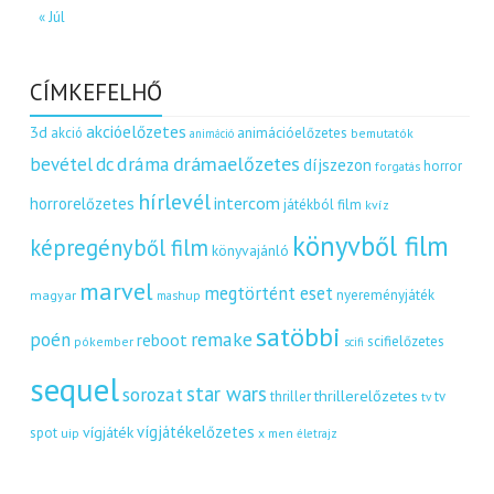
« Júl
CÍMKEFELHŐ
akcióelőzetes
3d
akció
animációelőzetes
bemutatók
animáció
dráma
drámaelőzetes
bevétel
dc
díjszezon
horror
forgatás
hírlevél
intercom
horrorelőzetes
játékból film
kvíz
könyvből film
képregényből film
könyvajánló
marvel
megtörtént eset
nyereményjáték
magyar
mashup
satöbbi
remake
poén
reboot
scifielőzetes
pókember
scifi
sequel
star wars
sorozat
thrillerelőzetes
thriller
tv
tv
vígjátékelőzetes
vígjáték
spot
uip
x men
életrajz