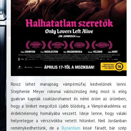
Rossz lehet manapság vámpírműfaj kedvelőnek lenni.
Stephenie Meyer rokonai valószínűleg még most is elég
gyakran kapnak csuklásrohamot és némi öröm az ürömben,
hogy a tiniket megcélzó újabb blődség, a Vámpírakadémia az
érdektelenség homályába veszett. Ideje lenne, hogy valaki
helyretegye a vérszívókba vetett hitünket. Neil Jordanban
reménykedhettünk, de a
Byzantium
kissé fáradt, bár szép