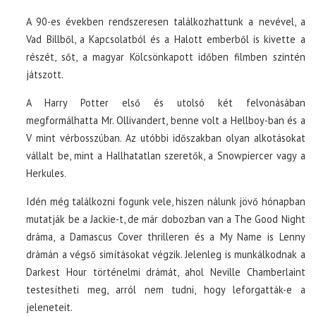
A 90-es években rendszeresen találkozhattunk a nevével, a
Vad Billből, a Kapcsolatból és a Halott emberből is kivette a
részét, sőt, a magyar Kölcsönkapott időben filmben szintén
játszott.
A Harry Potter első és utolsó két felvonásában
megformálhatta Mr. Ollivandert, benne volt a Hellboy-ban és a
V mint vérbosszúban. Az utóbbi időszakban olyan alkotásokat
vállalt be, mint a Hallhatatlan szeretők, a Snowpiercer vagy a
Herkules.
Idén még találkozni fogunk vele, hiszen nálunk jövő hónapban
mutatják be a Jackie-t, de már dobozban van a The Good Night
dráma, a Damascus Cover thrilleren és a My Name is Lenny
drámán a végső simításokat végzik. Jelenleg is munkálkodnak a
Darkest Hour történelmi drámát, ahol Neville Chamberlaint
testesítheti meg, arról nem tudni, hogy leforgatták-e a
jeleneteit.