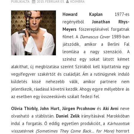
PUBLIKÁLTA
2015. FEBRUÁR 03.
KOIMBRA
Howard Kaplan
1977-es
regényéből
Jonathan Rhys-
Meyers
főszereplésével forgatnak
filmet. A
Damascus Cover
1989-ban
játszódik, amikor a Berlini Fal
leomlása a nagy szenzáció. A
színész egy sokat látott kémet
alakíthat, új megbízatása szerint Szíriából kell kijuttatnia egy
vegyifegyver szakértőt és családját. Ám a rutinügynek induló
küldetés kissé nehezebb válik, amikor partnere nem
jelentkezik, ráadásul követni kezdik. Ahogy egyre mélyebbre ás
az esetben egy összeesküvés szálait fedezi fel.
Olivia Thirbly, John Hurt, Jürgen Prcohnow
és
Aki Avni
neve
olvasható a stáblistán.
Daniel Zelik
irányításával Marokkóban
indul a forgatás. Ő eddig egyetlen produkciót, a
Kárhozottak
visszatérnek (Sometimes They Come Back… for More)
horrort