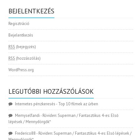
BEJELENTKEZÉS
Regisztráció
Bejelentkezés
RSS
(bejegyzés)
RSS
(hozzászólás)
WordPress.org
LEGUTÓBBI HOZZÁSZÓLÁSOK
Internetes pénzkeresés
-
Top 10 filmek az űrben
Memyselfandi
-
Röviden: Superman / Fantasztikus 4-es: Első
lépések / Mennydörgők*
Frederico88
-
Röviden: Superman / Fantasztikus 4-es: Első lépések /
Mennydörgők*