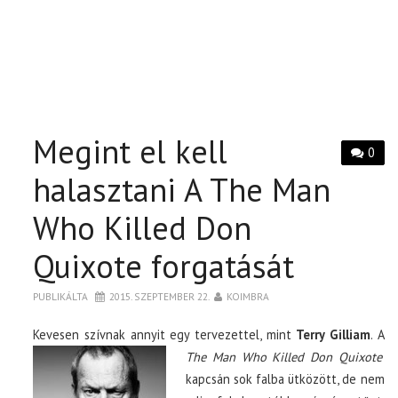
Megint el kell
0
halasztani A The Man
Who Killed Don
Quixote forgatását
PUBLIKÁLTA
2015. SZEPTEMBER 22.
KOIMBRA
Kevesen szívnak annyit egy tervezettel, mint
Terry Gilliam
. A
The Man Who Killed Don Quixote
kapcsán sok falba ütközött, de nem