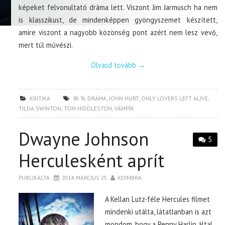
képeket felvonultató dráma lett. Viszont Jim Jarmusch ha nem
is klasszikust, de mindenképpen gyöngyszemet készített,
amire viszont a nagyobb közönség pont azért nem lesz vevő,
mert túl művészi.
Olvasd tovább
→
KRITIKA
90 %
,
DRÁMA
,
JOHN HURT
,
ONLY LOVERS LEFT ALIVE
,
TILDA SWINTON
,
TOM HIDDLESTON
,
VÁMPÍR
Dwayne Johnson
5
Herculesként aprít
PUBLIKÁLTA
2014. MÁRCIUS 25.
KOIMBRA
A Kellan Lutz-féle Hercules filmet
mindenki utálta, látatlanban is azt
mondom, hogy a Renny Harlin által