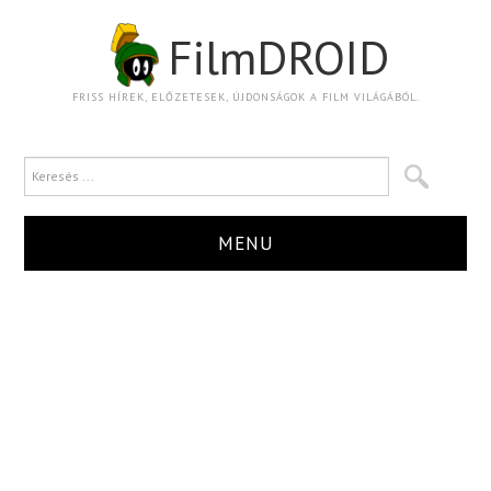
FilmDROID
FRISS HÍREK, ELŐZETESEK, ÚJDONSÁGOK A FILM VILÁGÁBÓL.
MENU
HÍR
TRAILER
KRITIKA
BOXOFFICE