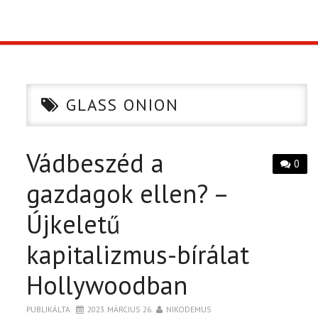
TOP10
KULISSZA
GLASS ONION
CIKK
Vádbeszéd a
PÓLÓ RENDELÉS
0
gazdagok ellen? –
Újkeletű
kapitalizmus-bírálat
Hollywoodban
PUBLIKÁLTA
2023. MÁRCIUS 26.
NIKODEMUS