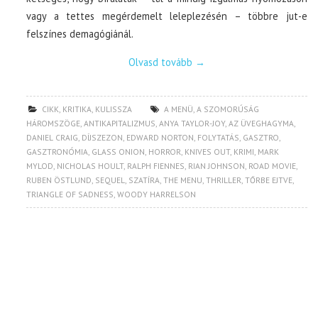
vagy a tettes megérdemelt leleplezésén – többre jut-e
felszínes demagógiánál.
Olvasd tovább
→
CIKK
,
KRITIKA
,
KULISSZA
A MENÜ
,
A SZOMORÚSÁG
HÁROMSZÖGE
,
ANTIKAPITALIZMUS
,
ANYA TAYLOR-JOY
,
AZ ÜVEGHAGYMA
,
DANIEL CRAIG
,
DÍJSZEZON
,
EDWARD NORTON
,
FOLYTATÁS
,
GASZTRO
,
GASZTRONÓMIA
,
GLASS ONION
,
HORROR
,
KNIVES OUT
,
KRIMI
,
MARK
MYLOD
,
NICHOLAS HOULT
,
RALPH FIENNES
,
RIAN JOHNSON
,
ROAD MOVIE
,
RUBEN ÖSTLUND
,
SEQUEL
,
SZATÍRA
,
THE MENU
,
THRILLER
,
TŐRBE EJTVE
,
TRIANGLE OF SADNESS
,
WOODY HARRELSON