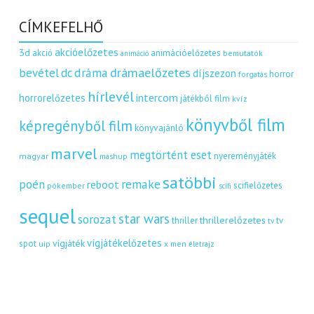
CÍMKEFELHŐ
akcióelőzetes
3d
akció
animációelőzetes
bemutatók
animáció
dráma
drámaelőzetes
bevétel
dc
díjszezon
horror
forgatás
hírlevél
intercom
horrorelőzetes
játékból film
kvíz
könyvből film
képregényből film
könyvajánló
marvel
megtörtént eset
nyereményjáték
magyar
mashup
satöbbi
remake
poén
reboot
scifielőzetes
pókember
scifi
sequel
star wars
sorozat
thrillerelőzetes
thriller
tv
tv
vígjátékelőzetes
vígjáték
spot
uip
x men
életrajz