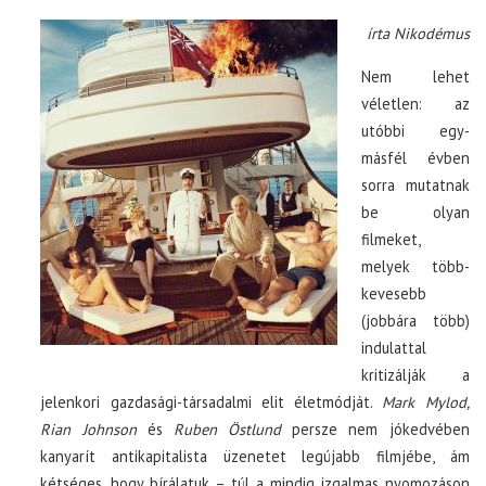
írta Nikodémus
Nem lehet
véletlen: az
utóbbi egy-
másfél évben
sorra mutatnak
be olyan
filmeket,
melyek több-
kevesebb
(jobbára több)
indulattal
kritizálják a
jelenkori gazdasági-társadalmi elit életmódját.
Mark Mylod,
Rian Johnson
és
Ruben Östlund
persze nem jókedvében
kanyarít antikapitalista üzenetet legújabb filmjébe, ám
kétséges, hogy bírálatuk – túl a mindig izgalmas nyomozáson