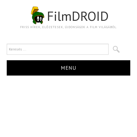
FilmDROID
FRISS HÍREK, ELŐZETESEK, ÚJDONSÁGOK A FILM VILÁGÁBÓL.
MENU
HÍR
TRAILER
KRITIKA
BOXOFFICE