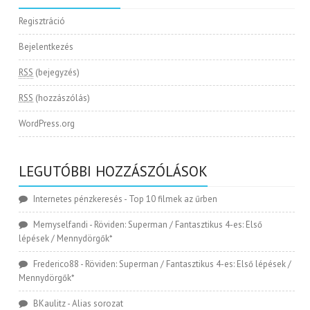
Regisztráció
Bejelentkezés
RSS
(bejegyzés)
RSS
(hozzászólás)
WordPress.org
LEGUTÓBBI HOZZÁSZÓLÁSOK
Internetes pénzkeresés
-
Top 10 filmek az űrben
Memyselfandi
-
Röviden: Superman / Fantasztikus 4-es: Első
lépések / Mennydörgők*
Frederico88
-
Röviden: Superman / Fantasztikus 4-es: Első lépések /
Mennydörgők*
BKaulitz
-
Alias sorozat