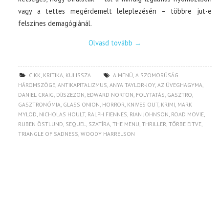
vagy a tettes megérdemelt leleplezésén – többre jut-e
felszínes demagógiánál.
Olvasd tovább
→
CIKK
,
KRITIKA
,
KULISSZA
A MENÜ
,
A SZOMORÚSÁG
HÁROMSZÖGE
,
ANTIKAPITALIZMUS
,
ANYA TAYLOR-JOY
,
AZ ÜVEGHAGYMA
,
DANIEL CRAIG
,
DÍJSZEZON
,
EDWARD NORTON
,
FOLYTATÁS
,
GASZTRO
,
GASZTRONÓMIA
,
GLASS ONION
,
HORROR
,
KNIVES OUT
,
KRIMI
,
MARK
MYLOD
,
NICHOLAS HOULT
,
RALPH FIENNES
,
RIAN JOHNSON
,
ROAD MOVIE
,
RUBEN ÖSTLUND
,
SEQUEL
,
SZATÍRA
,
THE MENU
,
THRILLER
,
TŐRBE EJTVE
,
TRIANGLE OF SADNESS
,
WOODY HARRELSON