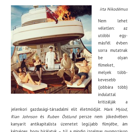
írta Nikodémus
Nem lehet
véletlen: az
utóbbi egy-
másfél évben
sorra mutatnak
be olyan
filmeket,
melyek több-
kevesebb
(jobbára több)
indulattal
kritizálják a
jelenkori gazdasági-társadalmi elit életmódját.
Mark Mylod,
Rian Johnson
és
Ruben Östlund
persze nem jókedvében
kanyarít antikapitalista üzenetet legújabb filmjébe, ám
kétséges, hogy bírálatuk – túl a mindig izgalmas nyomozáson