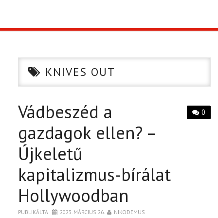
TOP10
KULISSZA
KNIVES OUT
CIKK
Vádbeszéd a
PÓLÓ RENDELÉS
0
gazdagok ellen? –
Újkeletű
kapitalizmus-bírálat
Hollywoodban
PUBLIKÁLTA
2023. MÁRCIUS 26.
NIKODEMUS