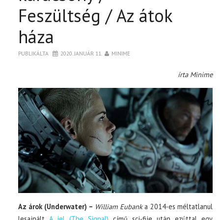
Feszültség / Az átok
háza
PUBLIKÁLTA
2020. JANUÁR 11.
MINIME
írta Minime
Az árok (Underwater) –
William Eubank
a 2014-es méltatlanul
lesajnált
A jel (The Signal)
című sci-fije után ezúttal egy