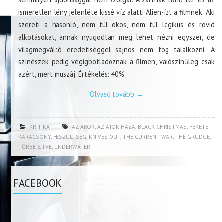
ismeretlen lény jelenléte kissé víz alatti Alien-ízt a filmnek. Aki
szereti a hasonló, nem túl okos, nem túl logikus és rövid
alkotásokat, annak nyugodtan meg lehet nézni egyszer, de
világmegváltó eredetiséggel sajnos nem fog találkozni. A
színészek pedig végigbotladoznak a filmen, valószínűleg csak
azért, mert muszáj. Értékelés: 40%.
Olvasd tovább
→
KRITIKA
AZ ÁROK
,
AZ ÁTOK HÁZA
,
BLACK CHRISTMAS
,
FEKETE
KARÁCSONY
,
FESZÜLTSÉG
,
KNIVES OUT
,
THE CURRENT WAR
,
THE GRUDGE
,
TŐRBE EJTVE
,
UNDERWATER
FACEBOOK