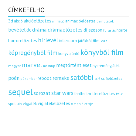
CÍMKEFELHŐ
akcióelőzetes
3d
akció
animációelőzetes
bemutatók
animáció
dráma
drámaelőzetes
bevétel
dc
díjszezon
horror
forgatás
hírlevél
intercom
horrorelőzetes
játékból film
kvíz
könyvből film
képregényből film
könyvajánló
marvel
megtörtént eset
nyereményjáték
magyar
mashup
satöbbi
remake
poén
reboot
scifielőzetes
pókember
scifi
sequel
star wars
sorozat
thrillerelőzetes
thriller
tv
tv
vígjátékelőzetes
vígjáték
spot
uip
x men
életrajz