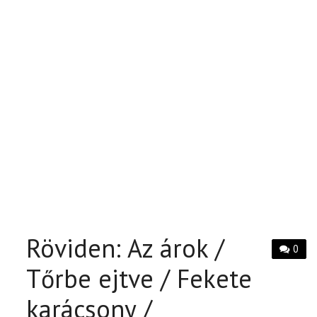
Röviden: Az árok /
0
Tőrbe ejtve / Fekete
karácsony /