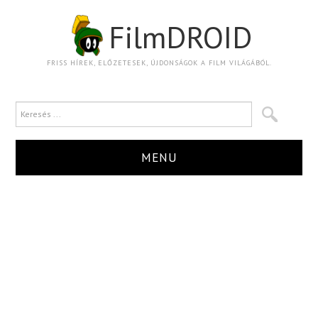
FilmDROID
FRISS HÍREK, ELŐZETESEK, ÚJDONSÁGOK A FILM VILÁGÁBÓL.
MENU
HÍR
TRAILER
KRITIKA
BOXOFFICE