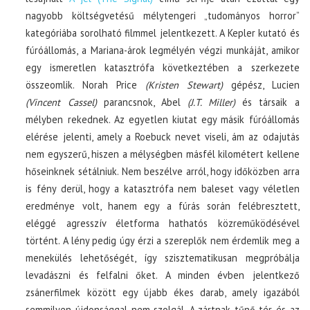
nagyobb költségvetésű mélytengeri „tudományos horror”
kategóriába sorolható filmmel jelentkezett. A Kepler kutató és
fúróállomás, a Mariana-árok legmélyén végzi munkáját, amikor
egy ismeretlen katasztrófa következtében a szerkezete
összeomlik. Norah Price
(Kristen Stewart)
gépész, Lucien
(Vincent Cassel)
parancsnok, Abel
(J.T. Miller)
és társaik a
mélyben rekednek. Az egyetlen kiutat egy másik fúróállomás
elérése jelenti, amely a Roebuck nevet viseli, ám az odajutás
nem egyszerű, hiszen a mélységben másfél kilométert kellene
hőseinknek sétálniuk. Nem beszélve arról, hogy időközben arra
is fény derül, hogy a katasztrófa nem baleset vagy véletlen
eredménye volt, hanem egy a fúrás során felébresztett,
eléggé agresszív életforma hathatós közreműködésével
történt. A lény pedig úgy érzi a szereplők nem érdemlik meg a
menekülés lehetőségét, így szisztematikusan megpróbálja
levadászni és felfalni őket. A minden évben jelentkező
zsánerfilmek között egy újabb ékes darab, amely igazából
semmilyen újdonsággal nem szolgál. A zártnak tűnő tér és az