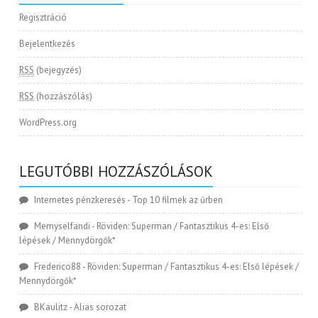
Regisztráció
Bejelentkezés
RSS
(bejegyzés)
RSS
(hozzászólás)
WordPress.org
LEGUTÓBBI HOZZÁSZÓLÁSOK
Internetes pénzkeresés
-
Top 10 filmek az űrben
Memyselfandi
-
Röviden: Superman / Fantasztikus 4-es: Első
lépések / Mennydörgők*
Frederico88
-
Röviden: Superman / Fantasztikus 4-es: Első lépések /
Mennydörgők*
BKaulitz
-
Alias sorozat