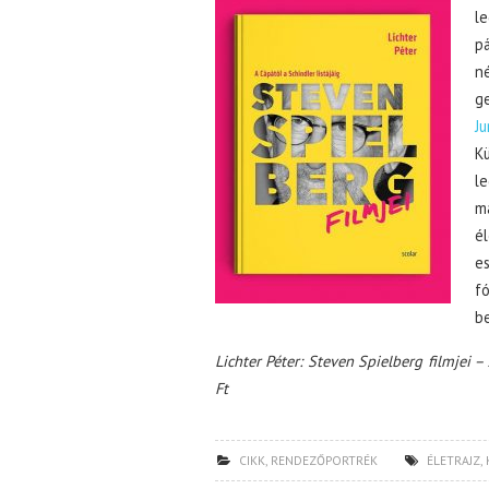
l
p
n
ge
Ju
K
l
m
é
es
fó
be
Lichter Péter: Steven Spielberg filmjei – 
Ft
CIKK
,
RENDEZŐPORTRÉK
ÉLETRAJZ
,