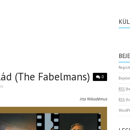
KÜL
BEJ
Regisz
lád (The Fabelmans)
0
Bejele
US
RSS
(b
írta Nikodémus
RSS
(h
WordPr