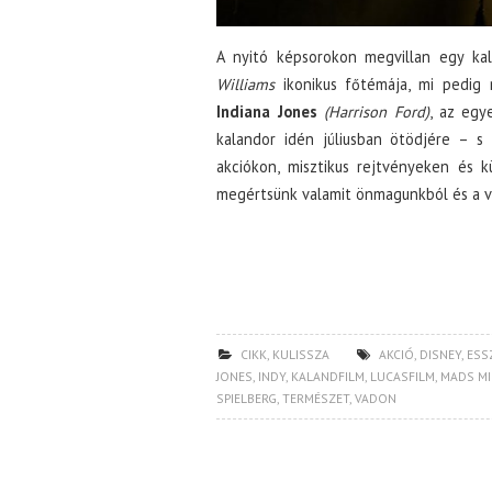
A nyitó képsorokon megvillan egy kal
Williams
ikonikus főtémája, mi pedig 
Indiana Jones
(Harrison Ford)
, az egy
kalandor idén júliusban ötödjére – s
akciókon, misztikus rejtvényeken és 
megértsünk valamit önmagunkból és a vi
CIKK
,
KULISSZA
AKCIÓ
,
DISNEY
,
ESS
JONES
,
INDY
,
KALANDFILM
,
LUCASFILM
,
MADS MI
SPIELBERG
,
TERMÉSZET
,
VADON