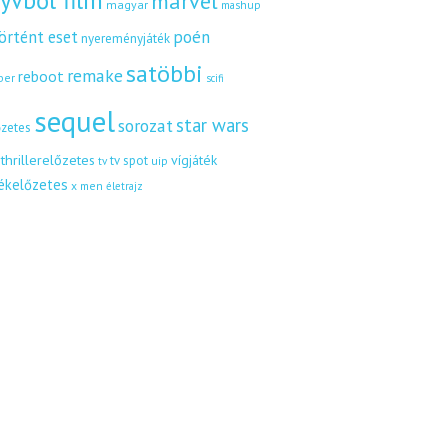
yvből film
marvel
magyar
mashup
örtént eset
poén
nyereményjáték
satöbbi
remake
reboot
ber
scifi
sequel
star wars
sorozat
őzetes
thrillerelőzetes
vígjáték
tv spot
uip
tv
tékelőzetes
x men
életrajz