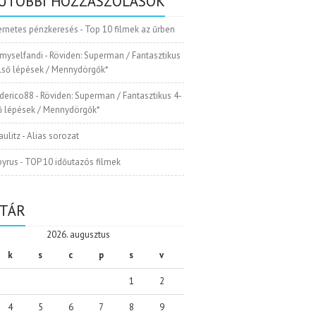
UTÓBBI HOZZÁSZÓLÁSOK
ernetes pénzkeresés
-
Top 10 filmek az űrben
myselfandi
-
Röviden: Superman / Fantasztikus
Első lépések / Mennydörgők*
ederico88
-
Röviden: Superman / Fantasztikus 4-
ső lépések / Mennydörgők*
aulitz
-
Alias sorozat
pyrus
-
TOP 10 időutazós filmek
TÁR
2026. augusztus
k
s
c
p
s
v
1
2
4
5
6
7
8
9