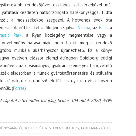
egsikeresebb rendezőjévé: ösztönös stílusérzékével már
ályafutása kezdetén hátborzongató hatékonysággal tudta
ézőit a moziszékekbe szegezni. A hetvenes évek óta
nerációk nőttek fel a filmjein izgulva:
A cápa
, az
E. T.
, a
rassic Park
, a Ryan közlegény megmentése vagy a
ülönvélemény hatása máig nem fakult meg, a rendező
egtöbb munkája akárhányszor újranézhető. Ez a könyv
agyar nyelven először elemzi átfogóan Spielberg eddigi
letművét: az olvasmányos, gyakran személyes hangvételű
szék elsősorban a filmek gyártástörténetére és stílusára
kuszálnak, de a rendező életútja is gyakran visszaköszön
nnük. (
Forrás
)
A cápától a Schindler listájáig, Scolar, 304 oldal, 2020, 3999
KÖNYVAJÁNLÓ
,
LICHTER PÉTER
,
STEVEN SPIELBERG
,
TANULMÁNYKÖTET