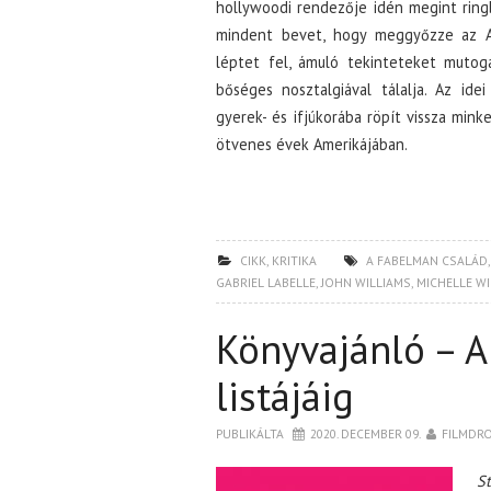
hollywoodi rendezője idén megint ringb
mindent bevet, hogy meggyőzze az Ame
léptet fel, ámuló tekinteteket mutoga
bőséges nosztalgiával tálalja. Az ide
gyerek- és ifjúkorába röpít vissza mink
ötvenes évek Amerikájában.
CIKK
,
KRITIKA
A FABELMAN CSALÁD
GABRIEL LABELLE
,
JOHN WILLIAMS
,
MICHELLE WI
Könyvajánló – A
listájáig
PUBLIKÁLTA
2020. DECEMBER 09.
FILMDR
S