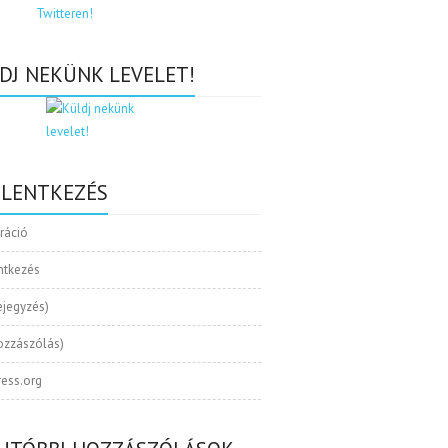
DJ NEKÜNK LEVELET!
ELENTKEZÉS
tráció
ntkezés
ejegyzés)
ozzászólás)
ess.org