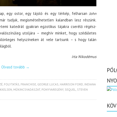
ap, egy ostor, egy tájoló és egy térkép, felharsan
John
már tudjuk, megismételhetetlen kalandban lesz részünk.
etemi katedrát gyakran egzotikus tájakra cserélő régész-
 valószínűleg utoljára – meghív minket, hogy szédületes
különleges helyszíneken át vele tartsunk – s hogy talán
lágból.
írta Nikodémus
Olvasd tovább
→
PÓL
NYO
ZÉ
,
FOLYTATÁS
,
FRANCHISE
,
GEORGE LUCAS
,
HARRISON FORD
,
INDIANA
KKELSEN
,
MŰKINCSVADÁSZAT
,
PONYVAREGÉNY
,
SEQUEL
,
STEVEN
KÖV