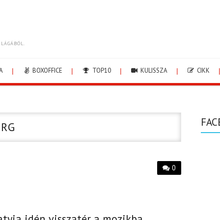
ILÁGÁBÓL.
A
BOXOFFICE
TOP10
KULISSZA
CIKK
FAC
ERG
0
tyja idén visszatér a mozikba