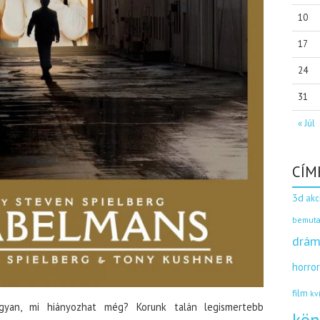
10
17
24
31
« Júl
CÍM
3d
akc
bemuta
drám
horro
film
kv
 ugyan, mi hiányozhat még? Korunk talán legismertebb