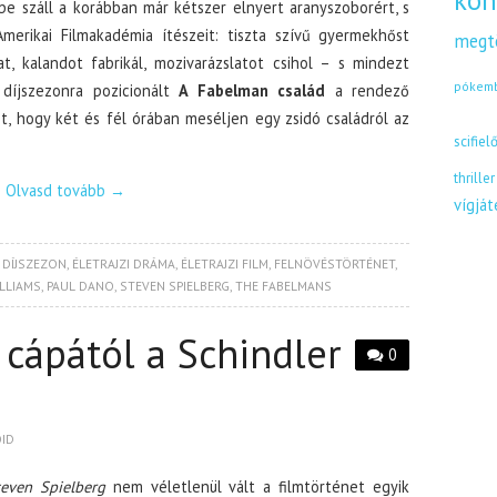
kön
e száll a korábban már kétszer elnyert aranyszoborért, s
rikai Filmakadémia ítészeit: tiszta szívű gyermekhőst
megt
t, kalandot fabrikál, mozivarázslatot csihol – s mindezt
pókem
i díjszezonra pozicionált
A Fabelman család
a rendező
et, hogy két és fél órában meséljen egy zsidó családról az
scifiel
thriller
Olvasd tovább
→
vígjá
,
DÍJSZEZON
,
ÉLETRAJZI DRÁMA
,
ÉLETRAJZI FILM
,
FELNÖVÉSTÖRTÉNET
,
LLIAMS
,
PAUL DANO
,
STEVEN SPIELBERG
,
THE FABELMANS
 cápától a Schindler
0
OID
teven Spielberg
nem véletlenül vált a filmtörténet egyik