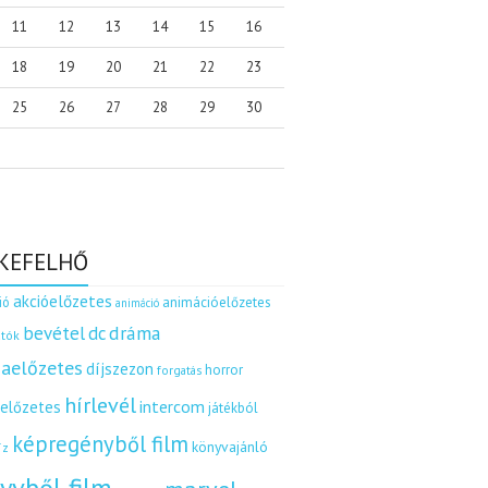
11
12
13
14
15
16
18
19
20
21
22
23
25
26
27
28
29
30
KEFELHŐ
akcióelőzetes
ió
animációelőzetes
animáció
dráma
bevétel
dc
tók
aelőzetes
díjszezon
horror
forgatás
hírlevél
intercom
relőzetes
játékból
képregényből film
könyvajánló
íz