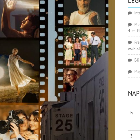
LEG
Int
Me
4-es: 
Fr
es: El
BK
Pa
NAP
h
3