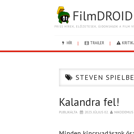
FilmDROID
FRISS HÍREK, ELŐZETESEK, ÚJDONSÁGOK A FILM V
HÍR
TRAILER
KRITIK
STEVEN SPIELB
Kalandra fel!
PUBLIKÁLTA
2023. JÚLIUS 02.
NIKODEMUS
Minden kincsvadászok ősa