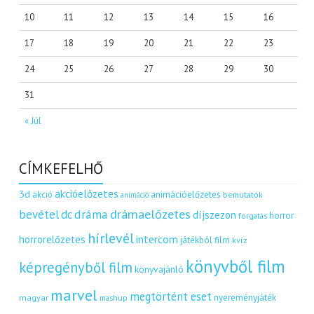
10
11
12
13
14
15
16
17
18
19
20
21
22
23
24
25
26
27
28
29
30
31
« Júl
CÍMKEFELHŐ
akcióelőzetes
3d
akció
animációelőzetes
bemutatók
animáció
dráma
drámaelőzetes
bevétel
dc
díjszezon
horror
forgatás
hírlevél
intercom
horrorelőzetes
játékból film
kvíz
könyvből film
képregényből film
könyvajánló
marvel
megtörtént eset
nyereményjáték
magyar
mashup