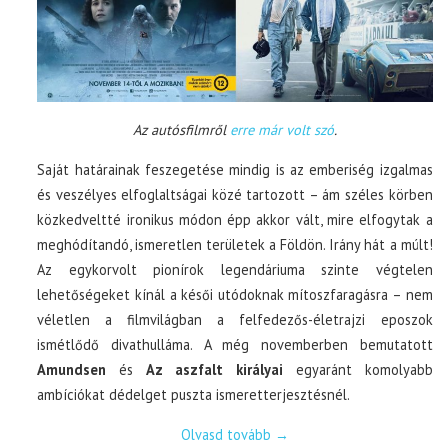
Az autósfilmről
erre már volt szó
.
Saját határainak feszegetése mindig is az emberiség izgalmas
és veszélyes elfoglaltságai közé tartozott – ám széles körben
közkedveltté ironikus módon épp akkor vált, mire elfogytak a
meghódítandó, ismeretlen területek a Földön. Irány hát a múlt!
Az egykorvolt pionírok legendáriuma szinte végtelen
lehetőségeket kínál a késői utódoknak mítoszfaragásra – nem
véletlen a filmvilágban a felfedezős-életrajzi eposzok
ismétlődő divathulláma. A még novemberben bemutatott
Amundsen
és
Az aszfalt királyai
egyaránt komolyabb
ambíciókat dédelget puszta ismeretterjesztésnél.
Olvasd tovább
→