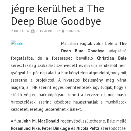
jégre kerülhet a The
Deep Blue Goodbye
PUBLIKÁLTA
2015. ÁPRILIS 27.
KOIMBRA
Májusban vágtak volna bele a
The
Deep Blue Goodbye
adaptáció
forgatásába, de a főszerepet bevállaló
Christian Bale
keresztszalag szakadást szenvedett és mivel a sérülésből nem
gyógyul fel pár nap alatt a Fox kénytelen átgondolni, hogy mit
szeretne a projekttel. A hivatalos közlemény még várat
magára, a THR szerint egyes bennfentesek úgy tudják, hogy a
stúdió végleg parkolópályára teheti a tervezetet, míg másik
híresztelések szerint későbbre halaszthatják a munkálatok
kezdetét, esetleg lecserélhetik Bale-t.
A film
John M. MacDonald
regényéből születhetne, Bale mellé
Rosamund Pike, Peter Dinklage
és
Nicola Peltz
szerződött le.