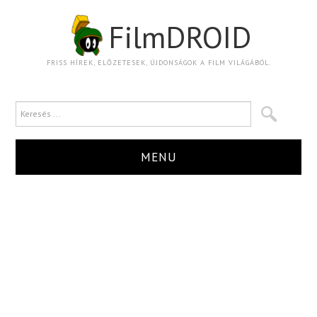
FilmDROID
FRISS HÍREK, ELŐZETESEK, ÚJDONSÁGOK A FILM VILÁGÁBÓL.
MENU
HÍR
TRAILER
KRITIKA
BOXOFFICE