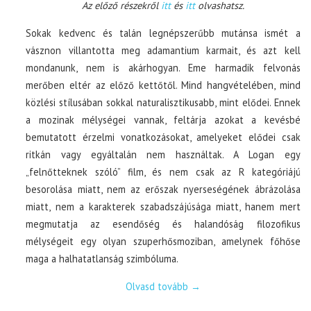
Az előző részekről
itt
és
itt
olvashatsz.
Sokak kedvenc és talán legnépszerűbb mutánsa ismét a
vásznon villantotta meg adamantium karmait, és azt kell
mondanunk, nem is akárhogyan. Eme harmadik felvonás
merőben eltér az előző kettőtől. Mind hangvételében, mind
közlési stílusában sokkal naturalisztikusabb, mint elődei. Ennek
a mozinak mélységei vannak, feltárja azokat a kevésbé
bemutatott érzelmi vonatkozásokat, amelyeket elődei csak
ritkán vagy egyáltalán nem használtak. A Logan egy
„felnőtteknek szóló” film, és nem csak az R kategóriájú
besorolása miatt, nem az erőszak nyerseségének ábrázolása
miatt, nem a karakterek szabadszájúsága miatt, hanem mert
megmutatja az esendőség és halandóság filozofikus
mélységeit egy olyan szuperhősmoziban, amelynek főhőse
maga a halhatatlanság szimbóluma.
Olvasd tovább
→