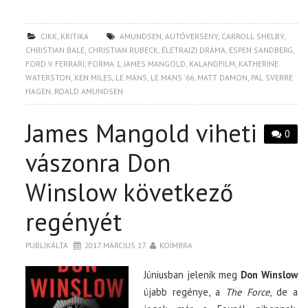
CIKK
,
KRITIKA
AMUNDSEN
,
AUTÓVERSENY
,
CARROLL SHELBY
,
CHRISTIAN BALE
,
CHRISTIAN RUBECK
,
ÉLETRAJZI DRÁMA
,
ESPEN SANDBERG
,
FORD V FERRARI
,
FORMA 1
,
JAMES MANGOLD
,
KALANDFILM
,
KATHERINE
WATERSTON
,
KEN MILES
,
LE MANS
,
LE MANS '66
,
MATT DAMON
,
PAL SVERRE
HAGEN
,
ROALD AMUNDSEN
James Mangold viheti
0
vászonra Don
Winslow következő
regényét
PUBLIKÁLTA
2017. MÁRCIUS 17.
KOIMBRA
Júniusban jelenik meg
Don Winslow
újabb regénye, a
The Force
, de a