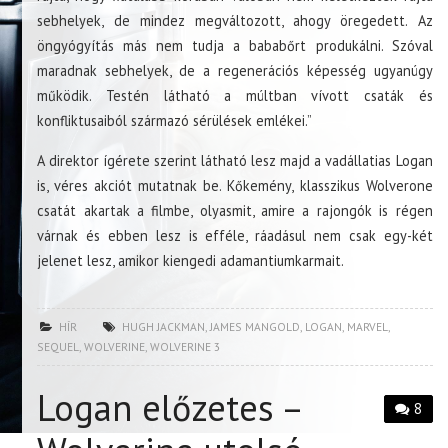
sebhelyek, de mindez megváltozott, ahogy öregedett. Az
öngyógyítás más nem tudja a bababőrt produkálni. Szóval
maradnak sebhelyek, de a regenerációs képesség ugyanúgy
működik. Testén látható a múltban vívott csaták és
konfliktusaiból származó sérülések emlékei.”
A direktor ígérete szerint látható lesz majd a vadállatias Logan
is, véres akciót mutatnak be. Kőkemény, klasszikus Wolverone
csatát akartak a filmbe, olyasmit, amire a rajongók is régen
várnak és ebben lesz is efféle, ráadásul nem csak egy-két
jelenet lesz, amikor kiengedi adamantiumkarmait.
HÍR
HUGH JACKMAN
,
JAMES MANGOLD
,
LOGAN
,
MARVEL
,
SEQUEL
,
WOLVERINE
,
WOLVERINE 3
Logan előzetes –
8