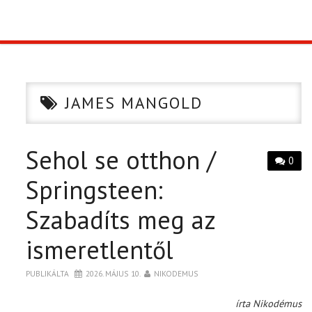
TOP10
KULISSZA
JAMES MANGOLD
CIKK
Sehol se otthon /
PÓLÓ RENDELÉS
0
Springsteen:
Szabadíts meg az
ismeretlentől
PUBLIKÁLTA
2026. MÁJUS 10.
NIKODEMUS
írta Nikodémus