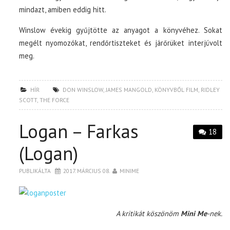
mindazt, amiben eddig hitt.
Winslow évekig gyűjtötte az anyagot a könyvéhez. Sokat
megélt nyomozókat, rendőrtiszteket és járőrüket interjúvolt
meg.
HÍR
DON WINSLOW
,
JAMES MANGOLD
,
KÖNYVBŐL FILM
,
RIDLEY
SCOTT
,
THE FORCE
Logan – Farkas
18
(Logan)
PUBLIKÁLTA
2017. MÁRCIUS 08.
MINIME
A kritikát köszönöm
Mini Me
-nek.