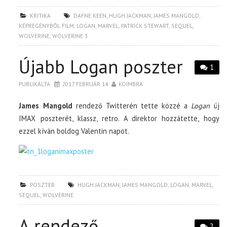
KRITIKA
DAFNE KEEN
,
HUGH JACKMAN
,
JAMES MANGOLD
,
KÉPREGÉNYBŐL FILM
,
LOGAN
,
MARVEL
,
PATRICK STEWART
,
SEQUEL
,
WOLVERINE
,
WOLVERINE 3
Újabb Logan poszter
1
PUBLIKÁLTA
2017. FEBRUÁR 14.
KOIMBRA
James Mangold
rendező Twitterén tette közzé a
Logan
új
IMAX poszterét, klassz, retro. A direktor hozzátette, hogy
ezzel kíván boldog Valentin napot.
POSZTER
HUGH JACKMAN
,
JAMES MANGOLD
,
LOGAN
,
MARVEL
,
SEQUEL
,
WOLVERINE
A rendező
2