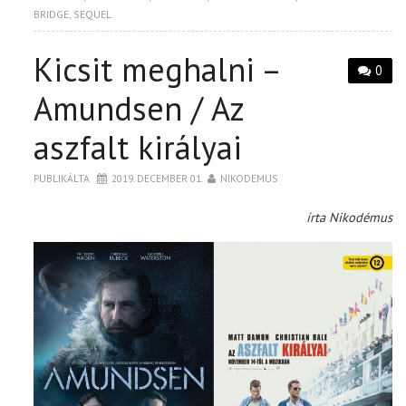
BRIDGE
,
SEQUEL
Kicsit meghalni –
0
Amundsen / Az
aszfalt királyai
PUBLIKÁLTA
2019. DECEMBER 01.
NIKODEMUS
írta Nikodémus