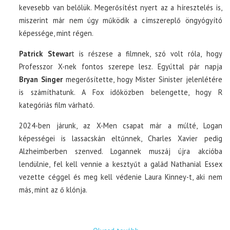
kevesebb van belőlük. Megerősítést nyert az a híresztelés is,
miszerint már nem úgy működik a címszereplő öngyógyító
képessége, mint régen.
Patrick Stewar
t is részese a filmnek, szó volt róla, hogy
Professzor X-nek fontos szerepe lesz. Egyúttal pár napja
Bryan Singer
megerősítette, hogy Mister Sinister jelenlétére
is számíthatunk. A Fox időközben belengette, hogy R
kategóriás film várható.
2024-ben járunk, az X-Men csapat már a múlté, Logan
képességei is lassacskán eltűnnek, Charles Xavier pedig
Alzheimberben szenved. Logannek muszáj újra akcióba
lendülnie, fel kell vennie a kesztyűt a galád Nathanial Essex
vezette céggel és meg kell védenie Laura Kinney-t, aki nem
más, mint az ő klónja.