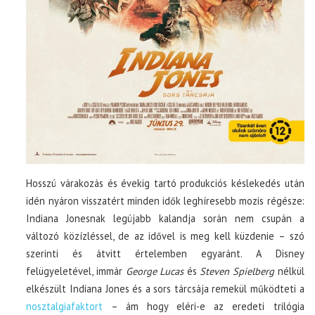
Hosszú várakozás és évekig tartó produkciós késlekedés után
idén nyáron visszatért minden idők leghíresebb mozis régésze:
Indiana Jonesnak legújabb kalandja során nem csupán a
változó közízléssel, de az idővel is meg kell küzdenie – szó
szerinti és átvitt értelemben egyaránt. A Disney
felügyeletével, immár
George Lucas
és
Steven Spielberg
nélkül
elkészült Indiana Jones és a sors tárcsája remekül működteti a
nosztalgiafaktort
– ám hogy eléri-e az eredeti trilógia