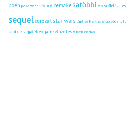
satöbbi
remake
poén
reboot
scifielőzetes
pókember
scifi
sequel
star wars
sorozat
thrillerelőzetes
thriller
tv
tv
vígjátékelőzetes
vígjáték
spot
uip
x men
életrajz