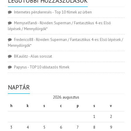
LEGUTÓBBI HOZZÁSZÓLÁSOK
Internetes pénzkeresés
-
Top 10 filmek az űrben
Memyselfandi
-
Röviden: Superman / Fantasztikus 4-es: Első
lépések / Mennydörgők*
Frederico88
-
Röviden: Superman / Fantasztikus 4-es: Első lépések /
Mennydörgők*
BKaulitz
-
Alias sorozat
Papyrus
-
TOP 10 időutazós filmek
NAPTÁR
2026. augusztus
h
k
s
c
p
s
v
1
2
3
4
5
6
7
8
9