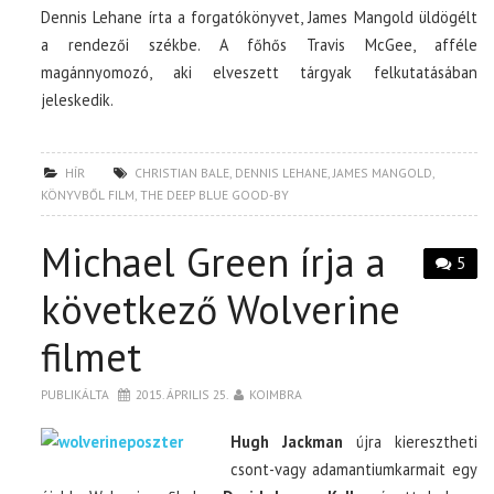
Dennis Lehane írta a forgatókönyvet, James Mangold üldögélt
a rendezői székbe. A főhős Travis McGee, afféle
magánnyomozó, aki elveszett tárgyak felkutatásában
jeleskedik.
HÍR
CHRISTIAN BALE
,
DENNIS LEHANE
,
JAMES MANGOLD
,
KÖNYVBŐL FILM
,
THE DEEP BLUE GOOD-BY
Michael Green írja a
5
következő Wolverine
filmet
PUBLIKÁLTA
2015. ÁPRILIS 25.
KOIMBRA
Hugh Jackman
újra kieresztheti
csont-vagy adamantiumkarmait egy