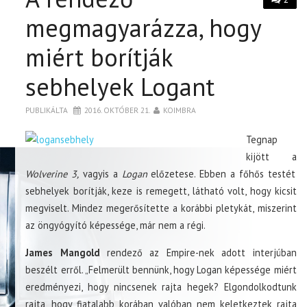
megmagyarázza, hogy
miért borítják
sebhelyek Logant
PUBLIKÁLTA
2016. OKTÓBER 21.
KOIMBRA
Tegnap
kijött a
Wolverine 3,
vagyis a
Logan
előzetese. Ebben a főhős testét
sebhelyek borítják, keze is remegett, látható volt, hogy kicsit
megviselt. Mindez megerősítette a korábbi pletykát, miszerint
az öngyógyító képessége, már nem a régi.
James Mangold
rendező az Empire-nek adott interjúban
beszélt erről. „Felmerült bennünk, hogy Logan képessége miért
eredményezi, hogy nincsenek rajta hegek? Elgondolkodtunk
rajta, hogy fiatalabb korában valóban nem keletkeztek rajta