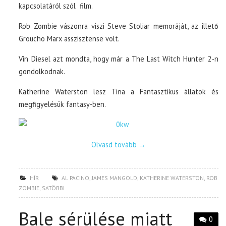
kapcsolatáról szól film.
Rob Zombie vászonra viszi Steve Stoliar memoráját, az illető
Groucho Marx asszisztense volt.
Vin Diesel azt mondta, hogy már a The Last Witch Hunter 2-n
gondolkodnak.
Katherine Waterston lesz Tina a Fantasztikus állatok és
megfigyelésük fantasy-ben.
Olvasd tovább
→
HÍR
AL PACINO
,
JAMES MANGOLD
,
KATHERINE WATERSTON
,
ROB
ZOMBIE
,
SATÖBBI
Bale sérülése miatt
0