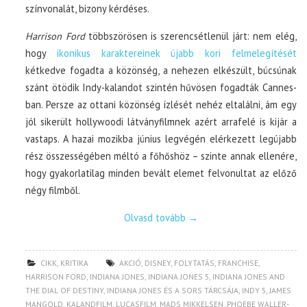
színvonalát, bizony kérdéses.
Harrison Ford
többszörösen is szerencsétlenül járt: nem elég,
hogy
ikonikus karaktereinek újabb kori felmelegítését
kétkedve fogadta a közönség, a nehezen elkészült, búcsúnak
szánt ötödik Indy-kalandot szintén hűvösen fogadták Cannes-
ban. Persze az ottani közönség ízlését nehéz eltalálni, ám egy
jól sikerült hollywoodi látványfilmnek azért arrafelé is kijár a
vastaps. A hazai mozikba június legvégén elérkezett legújabb
rész összességében méltó a főhőshöz – szinte annak ellenére,
hogy gyakorlatilag minden bevált elemet felvonultat az előző
négy filmből.
Olvasd tovább
→
CIKK
,
KRITIKA
AKCIÓ
,
DISNEY
,
FOLYTATÁS
,
FRANCHISE
,
HARRISON FORD
,
INDIANA JONES
,
INDIANA JONES 5
,
INDIANA JONES AND
THE DIAL OF DESTINY
,
INDIANA JONES ÉS A SORS TÁRCSÁJA
,
INDY 5
,
JAMES
MANGOLD
,
KALANDFILM
,
LUCASFILM
,
MADS MIKKELSEN
,
PHOEBE WALLER-