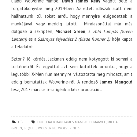
újabb Wolverine filmbe.
David James Kelly
vágott bele a
forgatókönyvbe még 2014-ben. Az eltelt időszak alatt nem
hallhattunk túl sokat arról, hogy mennyire elégedettek a
munkájával vagy meddig jutott. Mindazonáltal már más
dolgozik a szkripten,
Michael Green
, a
Zöld Lámpás (Green
Lantern)
és a
Szárnyas fejvadász 2 (Blade Runner 2)
írója kapta
a feladatot.
Sztori? Jó kérdés, Jackman eddig nem kotyogott ki semmi a
történetről. És egyúttal azt sem kötötték orrunkra, hogy a
legutóbbi X-Men film mennyire változtatta meg mindazt, amit
eddig bemutattak Wolverine-ről. A rendező
James Mangold
lesz, 2017 március 3-ra ígérik a kész produkciót.
HÍR
HUGH JACKMAN
,
JAMES MANGOLD
,
MARVEL
,
MICHAEL
GREEN
,
SEQUEL
,
WOLVERINE
,
WOLVERINE 3