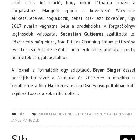
arról nincs információ, hogy mikor láthatna hozzá a
forgatáshoz.. Mangold éppen a következő Wolverine
előkészületeivel foglalkozik, tehát csak ezt követően, úgy
2017 nyarán vághatna bele a produkcióba. A forgatókönyv
legfrissebb változatát
Sebastian Gutierrez
szállította le.
Főszereplő még nincs, Brad Pitt és Channing Tatum jött szóba
évekkel ezelőtt, de előbbit nem érdekelte, utóbbival pedig
nem ültek tárgyalóasztalhoz.
A Foxnál is formálódik egy adaptáció,
Bryan Singer
ősszel
bocsájthatja vízre a Nautilust és 2017-ben a mozikba is
kerülhetne a film. Ha sikeres lesz, a Disney nyugodtabban költ
saját változatára sok millió dollárt.
HÍR
20.000 LEAGUES UNDER THE SEA - DISNEY
,
CAPTAIN NEMO
,
JAMES MANGOLD
Stb…
0