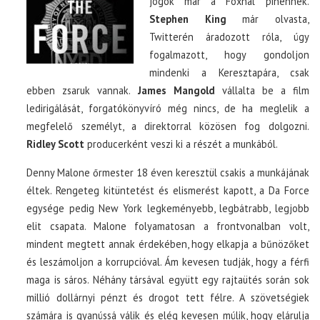
jogok már a Foxnál pihennek.
Stephen King
már olvasta,
Twitterén áradozott róla, úgy
fogalmazott, hogy gondoljon
mindenki a Keresztapára, csak
ebben zsaruk vannak.
James Mangold
vállalta be a film
ledirigálását, forgatókönyvíró még nincs, de ha meglelik a
megfelelő személyt, a direktorral közösen fog dolgozni.
Ridley Scott
producerként veszi ki a részét a munkából.
Denny Malone őrmester 18 éven keresztül csakis a munkájának
éltek. Rengeteg kitüntetést és elismerést kapott, a Da Force
egysége pedig New York legkeményebb, legbátrabb, legjobb
elit csapata. Malone folyamatosan a frontvonalban volt,
mindent megtett annak érdekében, hogy elkapja a bűnözőket
és leszámoljon a korrupcióval. Ám kevesen tudják, hogy a férfi
maga is sáros. Néhány társával együtt egy rajtaütés során sok
millió dollárnyi pénzt és drogot tett félre. A szövetségiek
számára is gyanússá válik és elég kevesen múlik, hogy elárulja