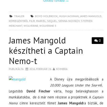
Olvasd tovább
→
TRAILER
BOYD HOLBROOK
,
HUGH JACKMAN
,
JAMES MANGOLD
,
KÉPREGÉNYBŐL FILM
,
MARVEL
,
SEQUEL
,
SIENNA NOVIKOV
,
STEPHEN
MERCHANT
,
WOLVERINE
,
WOLVERINE 3
James Mangold
0
készítheti a Captain
Nemo-t
PUBLIKÁLTA
2016. FEBRUÁR 26.
KOIMBRA
A Disney újra megpróbálkozik a
20.000 Leagues Under the Sea
-vel.
Legutóbb
David Fincher
várta, hogy belevághasson a
munkálatokba, de ő már nem részese a projektnek. A
Captain
Nemo
címre keresztelt filmet
James Mangold
ra bízták, de