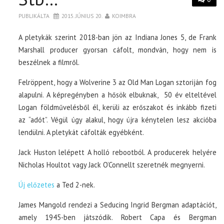
PUBLIKÁLTA
2015. JÚNIUS 20.
KOIMBRA
A pletykák szerint 2018-ban jön az Indiana Jones 5, de Frank
Marshall producer gyorsan cáfolt, mondván, hogy nem is
beszélnek a filmről.
Felröppent, hogy a Wolverine 3 az Old Man Logan sztoriján fog
alapulni. A képregényben a hősök elbuknak, 50 év elteltével
Logan földművelésből él, kerüli az erőszakot és inkább fizeti
az “adót”. Végül úgy alakul, hogy újra kénytelen lesz akcióba
lendülni. A pletykát cáfolták egyébként.
Jack Huston lelépett A holló rebootból. A producerek helyére
Nicholas Houltot vagy Jack O’Connellt szeretnék megnyerni.
Új előzetes
a Ted 2-nek.
James Mangold rendezi a Seducing Ingrid Bergman adaptációt,
amely 1945-ben játszódik. Robert Capa és Bergman