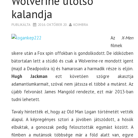
Wolverine utolsó
kalandja
PUBLIKÁLTA
2016. OKTÓBER 20.
KOIMBRA
Az
X-Men
filmek
sikere után a Fox spin offokban is gondolkodott. De időközben
bátortalan lett a stúdió és csak a Wolverine-re mondott igent
(majd a Deadpoolra is) és hamarosan a harmadik része is eljön.
Hugh Jackman
ezt követően szögre akasztja
adamantiumkarmait, szóval nem játssza el többé a mutánst. Az
újabb felvonást James Mangold rendezte, ezt már 2013-ban
tudni lehetett.
Tavaly hintették el, hogy az Old Man Logan történetét vették
alapul. A képregényes sztori a jövőben játszódott, a hősök
elbuktak, a gonoszak pedig felosztották egymást között. A
filmben a mutánsok többsége már a föld alatt van, egyre