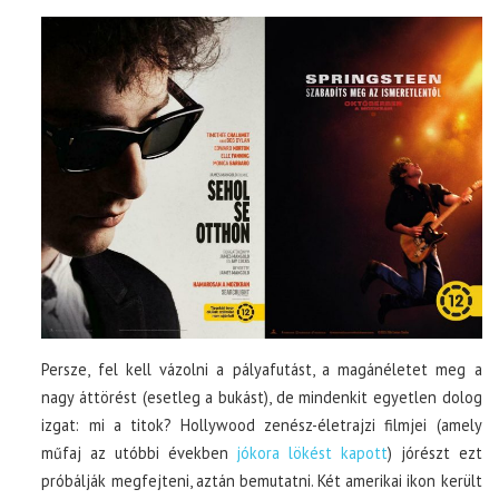
Persze, fel kell vázolni a pályafutást, a magánéletet meg a
nagy áttörést (esetleg a bukást), de mindenkit egyetlen dolog
izgat: mi a titok? Hollywood zenész-életrajzi filmjei (amely
műfaj az utóbbi években
jókora lökést kapott
) jórészt ezt
próbálják megfejteni, aztán bemutatni. Két amerikai ikon került