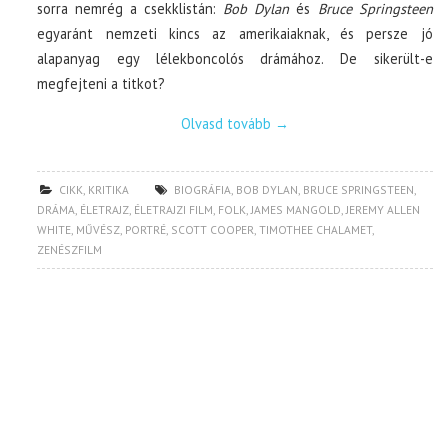
sorra nemrég a csekklistán:
Bob Dylan
és
Bruce Springsteen
egyaránt nemzeti kincs az amerikaiaknak, és persze jó
alapanyag egy lélekboncolós drámához. De sikerült-e
megfejteni a titkot?
Olvasd tovább
→
CIKK
,
KRITIKA
BIOGRÁFIA
,
BOB DYLAN
,
BRUCE SPRINGSTEEN
,
DRÁMA
,
ÉLETRAJZ
,
ÉLETRAJZI FILM
,
FOLK
,
JAMES MANGOLD
,
JEREMY ALLEN
WHITE
,
MŰVÉSZ
,
PORTRÉ
,
SCOTT COOPER
,
TIMOTHEE CHALAMET
,
ZENÉSZFILM