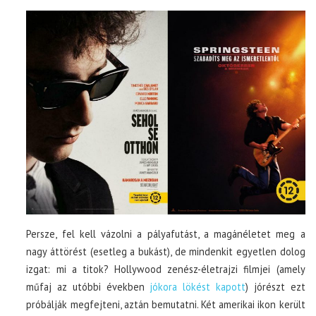
Persze, fel kell vázolni a pályafutást, a magánéletet meg a
nagy áttörést (esetleg a bukást), de mindenkit egyetlen dolog
izgat: mi a titok? Hollywood zenész-életrajzi filmjei (amely
műfaj az utóbbi években
jókora lökést kapott
) jórészt ezt
próbálják megfejteni, aztán bemutatni. Két amerikai ikon került