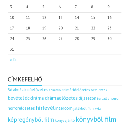
3
4
5
6
7
8
9
10
11
12
13
14
15
16
17
18
19
20
21
22
23
24
25
26
27
28
29
30
31
« Júl
CÍMKEFELHŐ
akcióelőzetes
3d
akció
animációelőzetes
bemutatók
animáció
dráma
drámaelőzetes
bevétel
dc
díjszezon
horror
forgatás
hírlevél
intercom
horrorelőzetes
játékból film
kvíz
könyvből film
képregényből film
könyvajánló