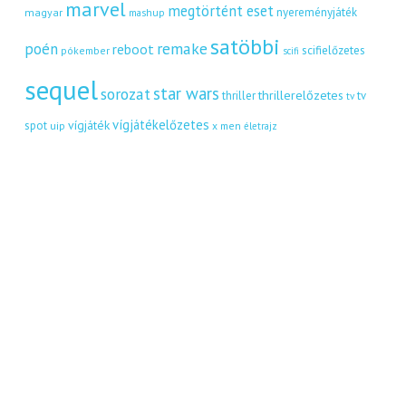
marvel
megtörtént eset
nyereményjáték
magyar
mashup
satöbbi
remake
poén
reboot
scifielőzetes
pókember
scifi
sequel
star wars
sorozat
thrillerelőzetes
thriller
tv
tv
vígjátékelőzetes
vígjáték
spot
uip
x men
életrajz