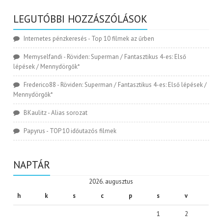
LEGUTÓBBI HOZZÁSZÓLÁSOK
Internetes pénzkeresés
-
Top 10 filmek az űrben
Memyselfandi
-
Röviden: Superman / Fantasztikus 4-es: Első
lépések / Mennydörgők*
Frederico88
-
Röviden: Superman / Fantasztikus 4-es: Első lépések /
Mennydörgők*
BKaulitz
-
Alias sorozat
Papyrus
-
TOP 10 időutazós filmek
NAPTÁR
2026. augusztus
h
k
s
c
p
s
v
1
2