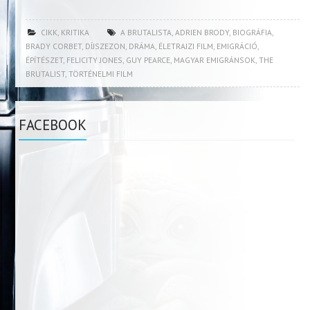
CIKK
,
KRITIKA
A BRUTALISTA
,
ADRIEN BRODY
,
BIOGRÁFIA
,
BRADY CORBET
,
DÍJSZEZON
,
DRÁMA
,
ÉLETRAJZI FILM
,
EMIGRÁCIÓ
,
ÉPÍTÉSZET
,
FELICITY JONES
,
GUY PEARCE
,
MAGYAR EMIGRÁNSOK
,
THE
BRUTALIST
,
TÖRTÉNELMI FILM
FACEBOOK