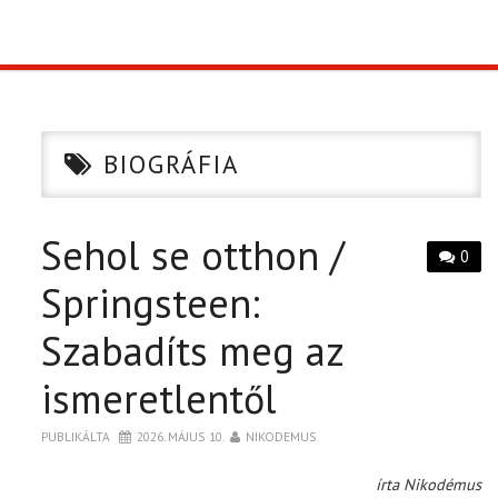
TOP10
KULISSZA
BIOGRÁFIA
CIKK
Sehol se otthon /
PÓLÓ RENDELÉS
0
Springsteen:
Szabadíts meg az
ismeretlentől
PUBLIKÁLTA
2026. MÁJUS 10.
NIKODEMUS
írta Nikodémus