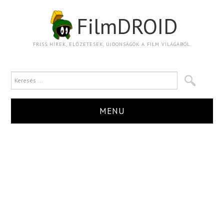
FilmDROID
FRISS HÍREK, ELŐZETESEK, ÚJDONSÁGOK A FILM VILÁGÁBÓL.
MENU
HÍR
TRAILER
KRITIKA
BOXOFFICE