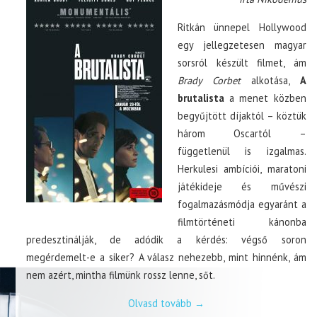
Ritkán ünnepel Hollywood
egy jellegzetesen magyar
sorsról készült filmet, ám
Brady Corbet
alkotása,
A
brutalista
a menet közben
begyűjtött díjaktól – köztük
három Oscartól –
függetlenül is izgalmas.
Herkulesi ambíciói, maratoni
játékideje és művészi
fogalmazásmódja egyaránt a
filmtörténeti kánonba
predesztinálják, de adódik a kérdés: végső soron
megérdemelt-e a siker? A válasz nehezebb, mint hinnénk, ám
nem azért, mintha filmünk rossz lenne, sőt.
Olvasd tovább
→