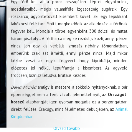
Egy férfi kel át a poros országúton. Léptei elgyötörtek,
mozdulataiból mégis valamiféle izgatottság sugárzik. Egy
rosszarcú, agyontetovált kisembert követ, aki egy lepukkant
lakókocsi felé tart. Snitt, megkezdődik az alkudozás: a férfinak
fegyver kell. Mondja a törpe, egyenként 300 dolcsi, és mutat
három pisztolyt. A férfi arca meg se rezdül, s közli, annyi pénze
nincs. Jön egy kis verbális izmozás néhány tőmondatban,
emberünk csak azt ismétli, ennyi pénze nincs. Majd mikor
kézbe veszi az egyik fegyvert, hogy kipróbálja, minden
előzetes jel nélkül lepuffantja a kisembert. Az agyvelő
fröccsen, biznisz letudva. Brutális kezdés.
David Michôd
amúgy is mestere a sokkoló nyitányoknak, s bár
éppenséggel nem a fent vázolt jelenettel nyit, az
Országúti
bosszú
alaphangját igen gyorsan megadja ez a borzongatóan
direkt felütés. Csakúgy, mint félelmetes debütjében, az
Animal
Kingdomban
.
Olvasd tovább
→