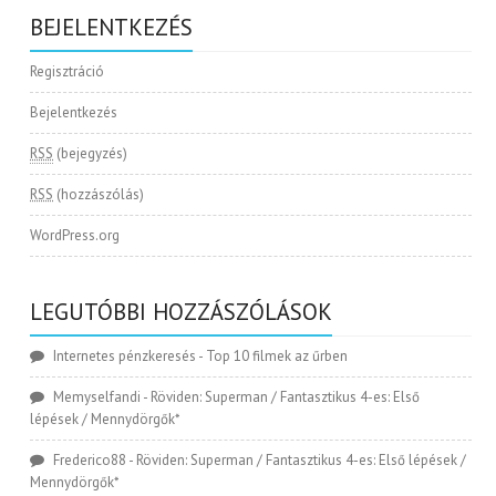
BEJELENTKEZÉS
Regisztráció
Bejelentkezés
RSS
(bejegyzés)
RSS
(hozzászólás)
WordPress.org
LEGUTÓBBI HOZZÁSZÓLÁSOK
Internetes pénzkeresés
-
Top 10 filmek az űrben
Memyselfandi
-
Röviden: Superman / Fantasztikus 4-es: Első
lépések / Mennydörgők*
Frederico88
-
Röviden: Superman / Fantasztikus 4-es: Első lépések /
Mennydörgők*