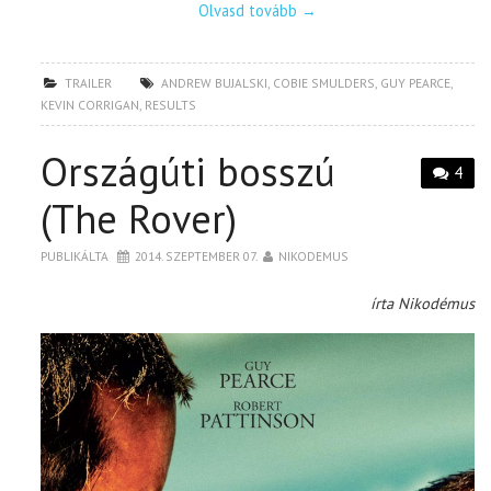
Olvasd tovább
→
TRAILER
ANDREW BUJALSKI
,
COBIE SMULDERS
,
GUY PEARCE
,
KEVIN CORRIGAN
,
RESULTS
Országúti bosszú
4
(The Rover)
PUBLIKÁLTA
2014. SZEPTEMBER 07.
NIKODEMUS
írta Nikodémus