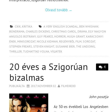
Olvasd tovább
→
CIKK
,
KRITIKA
A VERY ENGLISH SCANDAL
,
BEN WHISHAW
,
BŰNDRÁMA
,
CHARLES DICKENS
,
CHRISTMAS CAROL
,
DRÁMA
,
EGY NAGYON
ANGOLOS BOTRÁNY
,
GUY PEARCE
,
HORROR
,
HUGH GRANT
,
KARÁCSONYI
ÉNEK
,
MINISOROZAT
,
NICOLE KIDMAN
,
REGÉNYBŐL FILM
,
SOROZAT
,
STEPHEN FREARS
,
STEVEN KNIGHT
,
SUSANNE BIER
,
THE UNDOING
,
THRILLER
,
TUDHATTAD VOLNA
,
VÍGJÁTÉK
20 éves a Szigorúan
4
bizalmas
PUBLIKÁLTA
2017. NOVEMBER 02.
FILMDROID
John posztja
Az 50-es évekbeli Los Angelesben