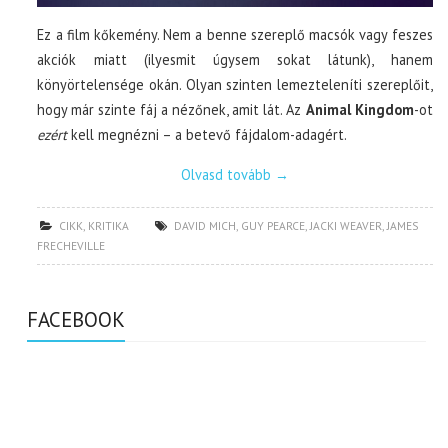
Ez a film kőkemény. Nem a benne szereplő macsók vagy feszes
akciók miatt (ilyesmit úgysem sokat látunk), hanem
könyörtelensége okán. Olyan szinten lemezteleníti szereplőit,
hogy már szinte fáj a nézőnek, amit lát. Az
Animal Kingdom
-ot
ezért
kell megnézni – a betevő fájdalom-adagért.
Olvasd tovább
→
CIKK
,
KRITIKA
DAVID MICH
,
GUY PEARCE
,
JACKI WEAVER
,
JAMES
FRECHEVILLE
FACEBOOK