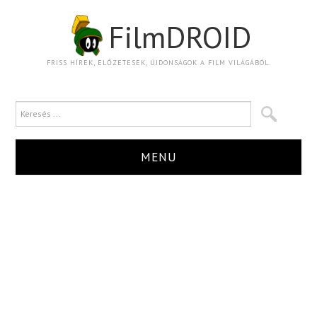
FilmDROID
FRISS HÍREK, ELŐZETESEK, ÚJDONSÁGOK A FILM VILÁGÁBÓL.
MENU
HÍR
TRAILER
KRITIKA
BOXOFFICE