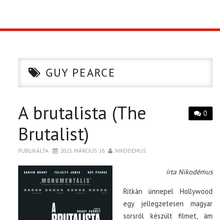
TOP10
KULISSZA
GUY PEARCE
CIKK
A brutalista (The
PÓLÓ RENDELÉS
0
Brutalist)
PUBLIKÁLTA
2025. MÁRCIUS 16.
NIKODEMUS
írta Nikodémus
Ritkán ünnepel Hollywood
egy jellegzetesen magyar
sorsról készült filmet, ám