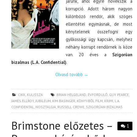
járunk, ahol egyre növekszik a
korrupció. Adott három nagyon
különböző rendőr, akik szöges
ellentétei egymásnak, de most
kénytelenek összefogni egy
gyilkossági ügy kapcsán, melyhez
néhány korrupt rendőrnek is köze
van. 20 éves a
Szigorúan
bizalmas (L.A. Confidential)
.
Olvasd tovább
→
CIKK
,
KULISSZA
BRIAN HELGELAND
,
ÉVFORDULÓ
,
GUY PEARCE
,
JAMES ELLROY
,
JUBILEUM
,
KIM BASINGER
,
KÖNYVBŐL FILM
,
KRIMI
,
L.A.
CONFIDENTAL
,
NOSZTALGIA
,
RUSSELL CROWE
,
SZIGORÚAN BIZALMAS
Brimstone előzetes –
1