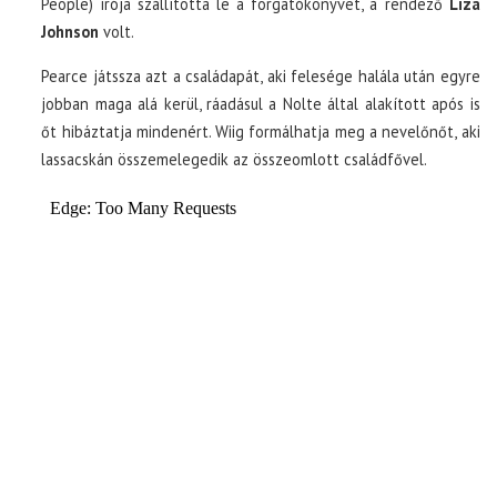
People) írója szállította le a forgatókönyvet, a rendező
Liza
Johnson
volt.
Pearce játssza azt a családapát, aki felesége halála után egyre
jobban maga alá kerül, ráadásul a Nolte által alakított após is
őt hibáztatja mindenért. Wiig formálhatja meg a nevelőnőt, aki
lassacskán összemelegedik az összeomlott családfővel.