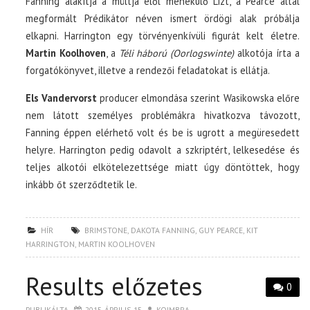
Fanning alakítja a múltja elől menekülő Lizt, a Pearce által
megformált Prédikátor néven ismert ördögi alak próbálja
elkapni. Harrington egy törvényenkívüli figurát kelt életre.
Martin Koolhoven
, a
Téli háború (Oorlogswinte)
alkotója írta a
forgatókönyvet, illetve a rendezői feladatokat is ellátja.
Els Vandervorst
producer elmondása szerint Wasikowska előre
nem látott személyes problémákra hivatkozva távozott,
Fanning éppen elérhető volt és be is ugrott a megüresedett
helyre. Harrington pedig odavolt a szkriptért, lelkesedése és
teljes alkotói elkötelezettsége miatt úgy döntöttek, hogy
inkább őt szerződtetik le.
HÍR
BRIMSTONE
,
DAKOTA FANNING
,
GUY PEARCE
,
KIT
HARRINGTON
,
MARTIN KOOLHOVEN
Results előzetes
0
PUBLIKÁLTA
2015. ÁPRILIS 15.
KOIMBRA