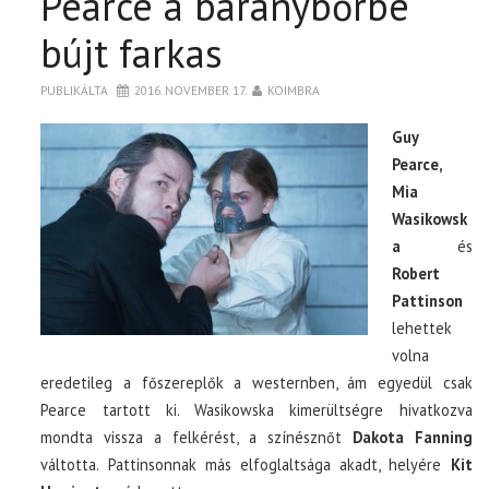
Pearce a báránybőrbe
bújt farkas
PUBLIKÁLTA
2016. NOVEMBER 17.
KOIMBRA
Guy
Pearce,
Mia
Wasikowsk
a
és
Robert
Pattinson
lehettek
volna
eredetileg a főszereplők a westernben, ám egyedül csak
Pearce tartott ki. Wasikowska kimerültségre hivatkozva
mondta vissza a felkérést, a színésznőt
Dakota Fanning
váltotta. Pattinsonnak más elfoglaltsága akadt, helyére
Kit