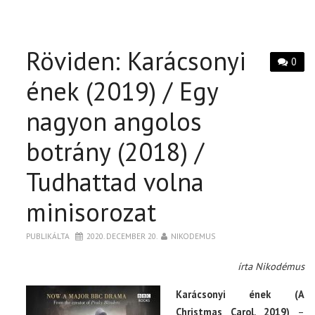
Röviden: Karácsonyi
0
ének (2019) / Egy
nagyon angolos
botrány (2018) /
Tudhattad volna
minisorozat
PUBLIKÁLTA
2020. DECEMBER 20.
NIKODEMUS
írta Nikodémus
Karácsonyi ének (A
Christmas Carol, 2019)
–