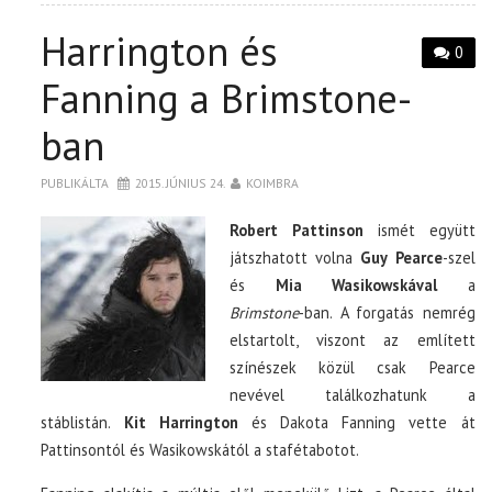
Harrington és
0
Fanning a Brimstone-
ban
PUBLIKÁLTA
2015. JÚNIUS 24.
KOIMBRA
Robert Pattinson
ismét együtt
játszhatott volna
Guy Pearce
-szel
és
Mia Wasikowskával
a
Brimstone
-ban. A forgatás nemrég
elstartolt, viszont az említett
színészek közül csak Pearce
nevével találkozhatunk a
stáblistán.
Kit Harrington
és Dakota Fanning vette át
Pattinsontól és Wasikowskától a stafétabotot.