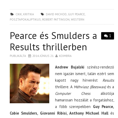
CIKK
,
KRITIKA
DAVID MICHOD
,
GUY PEARCE
,
POSZTAPOKALIPTIKUS
,
ROBERT PATTINSON
,
WESTERN
Pearce és Smulders a
1
Results thrillerben
PUBLIKÁLTA
2014. JÚNIUS 21.
KOIMBRA
Andrew Bujalski
színész-rendező
nem igazán ismert, talán ezért sem
kapott nagy hírverést
Results
thrillere. A
Méhviasz (Beeswax)
és a
Computer Chess
alkotója
hamarosan hozzálát a forgatáshoz,
a főbb szerepekben
Guy Pearce,
Cobie Smulders, Giovanni Ribisi, Anthony Michael Hall
és