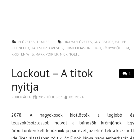
ELŐZETES
,
TRAILER
DRÁMAELŐZETES
,
GUY PEARCE
,
HAILEE
STEINFELD
,
HATESHIP LOVESHIP
,
JENNIFER JASON LEIGH
,
KÖNYVBŐL FILM
,
KRISTEN WIIG
,
MARK POIRIER
,
NICK NOLTE
Lockout – A titok
1
nyitja
PUBLIKÁLTA
2012. JÚLIUS 03.
KOIMBRA
2078. A nagyokosok kiötlötték a legjobb és
legszökésbiztosabb helyet a bűnözők krémjének. Egy
űrbörtönben kell lehúzniuk jó pár évet, az elítéltek a kiszabott
idejüket altatásban töltik. Az Elnök lánya nagy emberbarát és