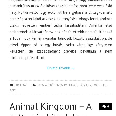
humanitárius missziója következő állomása pont eme vészjósló
hely. Nyilvánvaló, hogy ekkor üt be a gebasz, a csillagközi sitt
barátságtalan lakói átveszik az irányítást. Ahogy lenni szokott
csakis egyetlen ember tudja kiszabadítani Amerika első
emberének a lányát, Snow-nak bár felettébb nem fűlik hozzá
a foga, hogy keményvonalas bűnözők között szaladgáljon, de
mivel éppen rá is egy hűvös zárka várna így kénytelen
kelletlen, de szabadságáért cserébe bevállalja a nem
mindennapi feladatot.
Olvasd tovább
→
KRITIKA
50 %
,
AKCIÓFILM
,
GUY PEARCE
,
IROMÁNY
,
LOCKOUT
,
SCIFI
Animal Kingdom – A
4