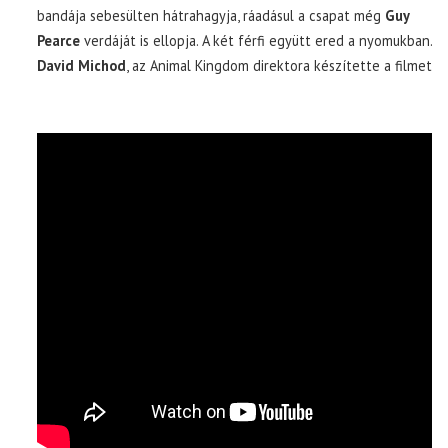
bandája sebesülten hátrahagyja, ráadásul a csapat még
Guy
Pearce
verdáját is ellopja. A két férfi együtt ered a nyomukban.
David Michod
, az Animal Kingdom direktora készítette a filmet