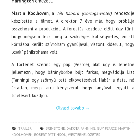
Harrington
érkezett.
Martin Koolhoven
, a
Téli háború (Oorlogswinter)
rendezője
készítette a filmet. A direktor 7 éve már, hogy próbálja
összehozni a produkciót. A forgatás kezdete előtt úgy tűnt,
hogy mégsem lesz meg a szükséges költségvetés, emiatt
kórházba került szívroham gyanújával, viszont kiderült, hogy
„csak” pánikrohama volt.
A történet szerint egy pap (Pearce), akit úgy is lehetne
jellemezni, hogy báránybőrbe bújt farkas, megvádolja Lizt
(Fanning) egy szörnyű tett elkövetésével. Habár a fiatal nő
ártatlan, mégis arra kényszerül, hogy lányával együtt a
túlélésért küzdjön.
Olvasd tovább
→
TRAILER
BRIMSTONE
,
DAKOTA FANNING
,
GUY PEARCE
,
MARTIN
KOOLHOVEN
,
ROBERT PATTINSON
,
WESTERNELŐZETES