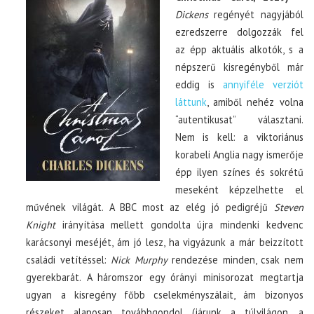
Dickens
regényét nagyjából
ezredszerre dolgozzák fel
az épp aktuális alkotók, s a
népszerű kisregényből már
eddig is
annyiféle verziót
láttunk
, amiből nehéz volna
“autentikusat” választani.
Nem is kell: a viktoriánus
korabeli Anglia nagy ismerője
épp ilyen színes és sokrétű
meseként képzelhette el
művének világát. A BBC most az elég jó pedigréjű
Steven
Knight
irányítása mellett gondolta újra mindenki kedvenc
karácsonyi meséjét, ám jó lesz, ha vigyázunk a már beizzított
családi vetítéssel:
Nick Murphy
rendezése minden, csak nem
gyerekbarát. A háromszor egy órányi minisorozat megtartja
ugyan a kisregény főbb cselekményszálait, ám bizonyos
részeket alaposan továbbgondol (járunk a túlvilágon, a