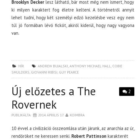
Brooklyn Decker
lesz látható, bár most még nem ismert, hogy
ki milyen karaktert fog életre kelteni. A történetről annyit
lehet tudni, hogy két személyi edző kezelésbe vesz egy nem
túl jó formában lévő fickót, akiről kiderül, hogy nagy vagyona
van.
HÍR
ANDREW BUJALSKI
,
ANTHONY MICHAEL HALL
,
COBIE
SMULDERS
,
GIOVANNI RIBISI
,
GUY PEARCE
Új előzetes a The
2
Rovernek
PUBLIKÁLTA
2014. ÁPRILIS 17.
KOIMBRA
10 évvel a civilizáció összeomlása után járunk, az anarchia az úr,
rendőröket ne keressen senki.
Robert Pattinson
karakterét