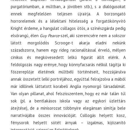
purgatóriumban, a múltban, a jövőben stb.), s a dialógusokat
ennek megfelelően teljesen újraírja. A borzongató
horrorelemek és a lélektani hitelesség a forgatókönyvíró
Knight érdeme, a hangulat csillagos ötös, a színészgárda pedig
elsőrangú, élen
Guy Pearce
-szel, aki szerencsére nem a sokszor
látott morgolódós Scrooge-t akarja eladni nekünk
századszorra, hanem egy rideg racionalitással érvelő, mélyen
cinikus és megkövesedett lelkű figurát állít elénk. A
feldolgozás nagy erénye, hogy könnyfacsarás nélkül tágítja ki
főszereplője életének múltbéli történéseit, hozzájárulva
annak összetett lelki portréjához, egyúttal felrajzolva a mából
már idillinek láttatott korabeli Anglia nyomorgó társadalmát.
Van olyan pillanat, ahol felszisszentem, hogy ez már talán túl
sok (pl. a bentlakásos iskola vagy az egykori üzlettárs
átejtése), de a minisorozat többnyire elegánsan simítja bele
narratívájába összes innovációját. Csillogás helyett kosz,
fénysorok helyett sötét árnyak – izgalmas, kijózanító
interpretáció, szigorúan felnőtteknek.