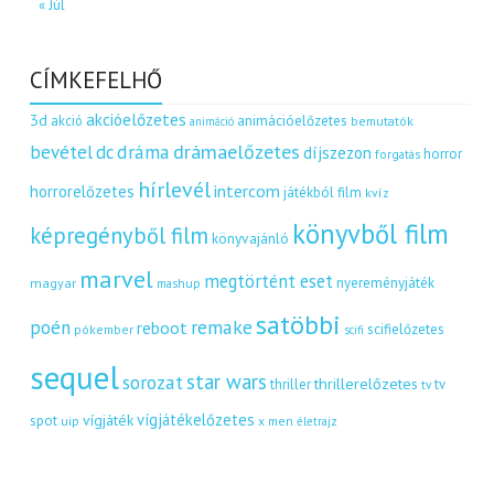
« Júl
CÍMKEFELHŐ
akcióelőzetes
3d
akció
animációelőzetes
bemutatók
animáció
dráma
drámaelőzetes
bevétel
dc
díjszezon
horror
forgatás
hírlevél
intercom
horrorelőzetes
játékból film
kvíz
könyvből film
képregényből film
könyvajánló
marvel
megtörtént eset
nyereményjáték
magyar
mashup
satöbbi
remake
poén
reboot
scifielőzetes
pókember
scifi
sequel
star wars
sorozat
thrillerelőzetes
thriller
tv
tv
vígjátékelőzetes
vígjáték
spot
uip
x men
életrajz