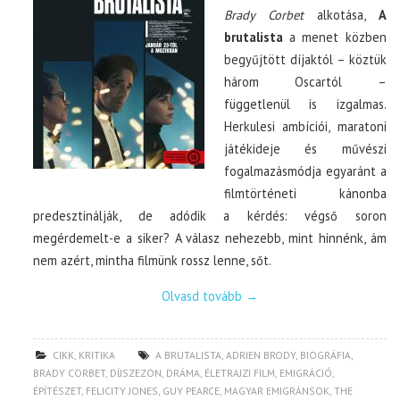
Brady Corbet
alkotása,
A
brutalista
a menet közben
begyűjtött díjaktól – köztük
három Oscartól –
függetlenül is izgalmas.
Herkulesi ambíciói, maratoni
játékideje és művészi
fogalmazásmódja egyaránt a
filmtörténeti kánonba
predesztinálják, de adódik a kérdés: végső soron
megérdemelt-e a siker? A válasz nehezebb, mint hinnénk, ám
nem azért, mintha filmünk rossz lenne, sőt.
Olvasd tovább
→
CIKK
,
KRITIKA
A BRUTALISTA
,
ADRIEN BRODY
,
BIOGRÁFIA
,
BRADY CORBET
,
DÍJSZEZON
,
DRÁMA
,
ÉLETRAJZI FILM
,
EMIGRÁCIÓ
,
ÉPÍTÉSZET
,
FELICITY JONES
,
GUY PEARCE
,
MAGYAR EMIGRÁNSOK
,
THE