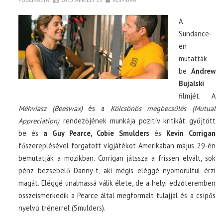
A
Sundance-
en
mutatták
be
Andrew
Bujalski
filmjét. A
Méhviasz (Beeswax)
és a
Kölcsönös megbecsülés (Mutual
Appreciation)
rendezőjének munkája pozitív kritikát gyűjtött
be és
a Guy Pearce, Cobie Smulders
és
Kevin Corrigan
főszereplésével forgatott vígjátékot Amerikában május 29-én
bemutatják a mozikban. Corrigan játssza a frissen elvált, sok
pénz bezsebelő Danny-t, aki mégis eléggé nyomorultul érzi
magát. Eléggé unalmassá válik élete, de a helyi edzőteremben
összeismerkedik a Pearce által megformált tulajjal és a csípős
nyelvű trénerrel (Smulders).