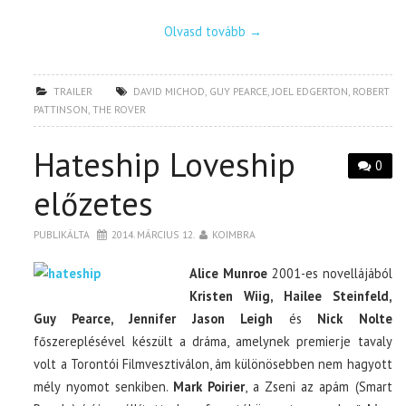
Olvasd tovább
→
TRAILER
DAVID MICHOD
,
GUY PEARCE
,
JOEL EDGERTON
,
ROBERT
PATTINSON
,
THE ROVER
Hateship Loveship
0
előzetes
PUBLIKÁLTA
2014. MÁRCIUS 12.
KOIMBRA
Alice Munroe
2001-es novellájából
Kristen Wiig, Hailee Steinfeld,
Guy Pearce, Jennifer Jason Leigh
és
Nick Nolte
főszereplésével készült a dráma, amelynek premierje tavaly
volt a Torontói Filmvesztiválon, ám különösebben nem hagyott
mély nyomot senkiben.
Mark Poirier
, a Zseni az apám (Smart