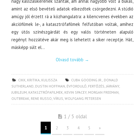
nagy kasszasikerének szántak, ám annál nagyobb volt a bukás,
amint az első bevételi adatok elkezdtek csörgedezni. A stúdió
amúgy jól érzett rá a közhangulatra: a kilencvenes években az
akciófilmek le-, a katasztrófafilmek felfutóban voltak, amihez
egy ütős színészgárdát és egy valós történeten alapuló
regényt hozzátéve akár meg is lehetett a siker receptje. Hát,
másképp sült el…
Olvasd tovább
→
CIKK
,
KRITIKA
,
KULISSZA
CUBA GOODING JR.
,
DONALD
SUTHERLAND
,
DUSTIN HOFFMAN
,
ÉVFORDULÓ
,
FERTŐZÉS
,
JÁRVÁNY
,
JUBILEUM
,
KATASZTRÓFAFILMEK
,
KEVIN SPACEY
,
MORGAN FREEMAN
,
OUTBREAK
,
RENE RUSSO
,
VÍRUS
,
WOLFGANG PETERSEN
1 / 5 oldal
1
2
3
4
5
»