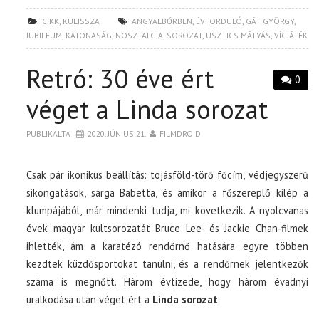
CIKK
,
KULISSZA
ANGYALBŐRBEN
,
ÉVFORDULÓ
,
GÁT GYÖRGY
,
JUBILEUM
,
KATONASÁG
,
NOSZTALGIA
,
SOROZAT
,
USZTICS MÁTYÁS
,
VÍGJÁTÉK
Retró: 30 éve ért
0
véget a Linda sorozat
PUBLIKÁLTA
2020. JÚNIUS 21.
FILMDROID
Csak pár ikonikus beállítás: tojásföld-törő főcím, védjegyszerű
sikongatások, sárga Babetta, és amikor a főszereplő kilép a
klumpájából, már mindenki tudja, mi következik. A nyolcvanas
évek magyar kultsorozatát Bruce Lee- és Jackie Chan-filmek
ihlették, ám a karatézó rendőrnő hatására egyre többen
kezdtek küzdősportokat tanulni, és a rendőrnek jelentkezők
száma is megnőtt. Három évtizede, hogy három évadnyi
uralkodása után véget ért a
Linda sorozat
.