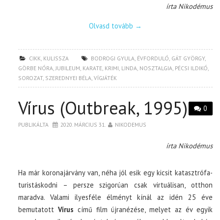
írta Nikodémus
Olvasd tovább
→
CIKK
,
KULISSZA
BODROGI GYULA
,
ÉVFORDULÓ
,
GÁT GYÖRGY
,
GÖRBE NÓRA
,
JUBILEUM
,
KARATE
,
KRIMI
,
LINDA
,
NOSZTALGIA
,
PÉCSI ILDIKÓ
,
SOROZAT
,
SZEREDNYEI BÉLA
,
VÍGJÁTÉK
Vírus (Outbreak, 1995)
0
PUBLIKÁLTA
2020. MÁRCIUS 31.
NIKODEMUS
írta Nikodémus
Ha már koronajárvány van, néha jól esik egy kicsit katasztrófa-
turistáskodni – persze szigorúan csak virtuálisan, otthon
maradva. Valami ilyesféle élményt kínál az idén 25 éve
bemutatott
Vírus
című film újranézése, melyet az év egyik