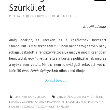
Szürkület
PUBLIKÁLTA
2020. NOVEMBER 01.
NIKODEMUS
írta Nikodémus
Amíg odakint, az utcákon és a közéletnek nevezett
szimbolikus (s már akkor sem túl finom hangnemű) térben nagy
robajjal zakatolt a rendszerváltozás, a magyar mozik csendben
bemutattak egy filmet, amelyre a kortárs politizálásnak még az
árnyéka sem vetült. Mintha nem is evilágból érkezett volna.
Idén 30 éves
Fehér György
Szürkület
című filmje.
Olvasd tovább
→
CIKK
,
KRITIKA
,
KULISSZA
DERZSI JÁNOS
,
DETEKTÍVTÖRTÉNET
,
ÉVFORDULÓ
,
FEHÉR GYÖRGY
,
HAUMANN PÉTER
,
JUBILEUM
,
KRIMI
,
MAGYAR
FILM
,
RENDSZERVÁLTÁS
,
SZÜRKÜLET
,
THRILLER