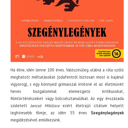
Ha élne, idén lenne 100 éves. Valószínűleg utálná a róla szóló
meghatott méltatásokat (odafentről biztosan most is kajánul
vigyorog), s egy könnyed grimasszal intézné el az életművét
heves buzgalommal elemezgető kritikusokat,
filmtörténészeket vagy bölcsésztanulókat. Az egy évszázada
született
Jancsó Miklósra
ezért életrajzi citátum helyett
leghíresebb filmje, az idén 55 éves
Szegénylegények
megidézésével emlékezünk.