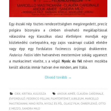
Egy északi nép tisztes rendezettségben megöregedett, precíz
polgára bizonyára a címben olvasható megállapítással
válaszolna egy klasszikus olasz életképre: mondjuk egy
közlekedési csetepatéra, egy zajos vasárnapi családi ebédre
vagy épp egy fordulatos focimeccs őrjöngő drukkereire.
Federico Fellini
idén hatvanéves mesterműve sokáig ugyanezt
a munkacímet viselte, s a végül
Nyolc és fél
néven mozikba
került alkotás immár hatvan éve minden, ami Itália.
Olvasd tovább
→
CIKK
,
KRITIKA
,
KULISSZA
ANOUK AIMÉE
,
CLAUDIA CARDINALE
,
ÉVFORDULÓ
,
FEDERICO FELLINI
,
FILMTÖRTÉNET
,
JUBILEUM
,
MARCELLO
MASTROIANNI
,
NINO ROTA
,
NYOLC ÉS FÉL
,
OLASZ FILM
,
ÖNREFLEXIÓ
,
OTTO
E MEZZO
,
SANDRA MILO