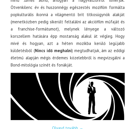
mind
James Bond
, ahogyan a nagyvászonról ismerjük.
Ötvenkilenc év és huszonnégy egészestés mozifilm formálta
popkulturális ikonná a világmentő brit titkosügynök alakját
(menetközben pedig sikerült feltalálni az akciófilm műfaját és
a franchise-formátumot), melynek lényege a változó
korszellem hatására épp mostanság alakul át végleg. Hogy
mivé és hogyan, azt a héten mozikba kerülő legújabb
küldetésből (
Nincs idő meghalni
) megtudhatjuk, ám az eddigi
életmű alapján mégis érdemes közelebbről is megvizsgálni a
Bond-mitológia színét és fonákját.
Olvasd tovább
→