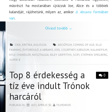
másrészt ha mostanában újrázzuk Joe, Alice és a többiek
kalandját, rájöhetünk, milyen az, amikor
JJ. Abrams
formában
van
.
Olvasd tovább
→
CIKK
,
KRITIKA
,
KULISSZA
AKCIÓFILM
,
COMING OF AGE
,
ELLE
FANNING
,
ÉVFORDULÓ
,
JJ ABRAMS
,
JOEL COURTNEY
,
JUBILEUM
,
KALANDFILM
,
KYLE CHANDLER
,
NOSZTALGIA
,
RILEY GRIFFITHS
,
SCIFI
,
STEPHEN SPIELBERG
,
SUPER 8
Top 8 érdekesség a
0
tíz éve indult Trónok
harcáról
PUBLIKÁLTA
2021. ÁPRILIS 30.
FILMDROID