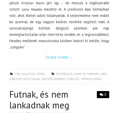
játszó
Kristian Nairn
járt így – de messze a legbizarrabb
sztorit
Lena Headey
mesélte el. A színésznő épp kórházban
volt, ahol életet adott kislányának. A tejtermelése nem indult
be azonnal, de egy nagyon kedves nővérke segített neki. A
sorozatrajongó kórházi dolgozó azonban pár nap
önmegtartóztatás után nem bírta tovább, és a legrosszabbkor,
Headey mellének masszírozása közben bukott ki belőle, hogy
„szégyen.”
Olvasd tovább
→
CIKK
,
KULISSZA
,
TOP10
ÉVFORDULÓ
,
GAME OF THRONES
,
HBO
,
JUBILEUM
,
NOSZTALGIA
,
SAJTÓKÖZLEMÉNY
,
SOROZAT
,
TRÓNOK HARCA
Futnak, és nem
0
lankadnak meg