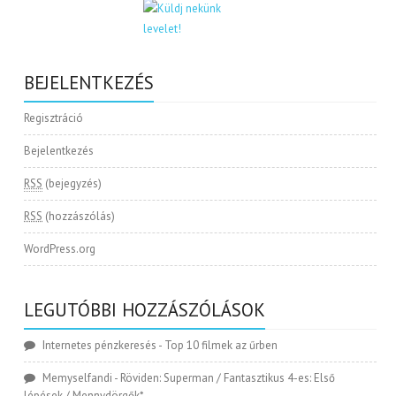
BEJELENTKEZÉS
Regisztráció
Bejelentkezés
RSS
(bejegyzés)
RSS
(hozzászólás)
WordPress.org
LEGUTÓBBI HOZZÁSZÓLÁSOK
Internetes pénzkeresés
-
Top 10 filmek az űrben
Memyselfandi
-
Röviden: Superman / Fantasztikus 4-es: Első
lépések / Mennydörgők*