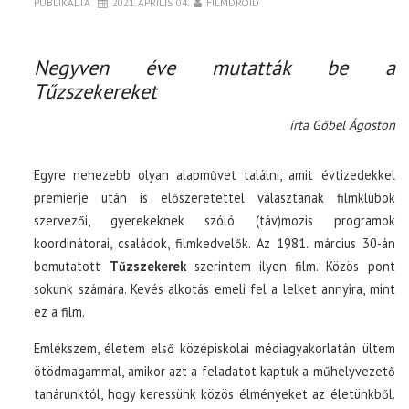
PUBLIKÁLTA
2021. ÁPRILIS 04.
FILMDROID
Negyven éve mutatták be a
Tűzszekereket
írta Gőbel Ágoston
Egyre nehezebb olyan alapművet találni, amit évtizedekkel
premierje után is előszeretettel választanak filmklubok
szervezői, gyerekeknek szóló (táv)mozis programok
koordinátorai, családok, filmkedvelők. Az 1981. március 30-án
bemutatott
Tűzszekerek
szerintem ilyen film. Közös pont
sokunk számára. Kevés alkotás emeli fel a lelket annyira, mint
ez a film.
Emlékszem, életem első középiskolai médiagyakorlatán ültem
ötödmagammal, amikor azt a feladatot kaptuk a műhelyvezető
tanárunktól, hogy keressünk közös élményeket az életünkből.