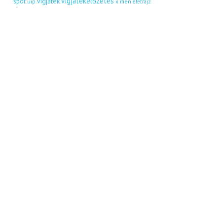
vígjátékelőzetes
vígjáték
spot
uip
x men
életrajz