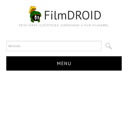
FilmDROID
FRISS HÍREK, ELŐZETESEK, ÚJDONSÁGOK A FILM VILÁGÁBÓL.
MENU
HÍR
TRAILER
KRITIKA
BOXOFFICE