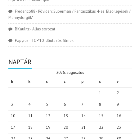
Frederico88
-
Röviden: Superman / Fantasztikus 4-es: Első lépések /
Mennydörgők*
BKaulitz
-
Alias sorozat
Papyrus
-
TOP 10 időutazós filmek
NAPTÁR
2026. augusztus
h
k
s
c
p
s
v
1
2
3
4
5
6
7
8
9
10
11
12
13
14
15
16
17
18
19
20
21
22
23
24
25
26
27
28
29
30