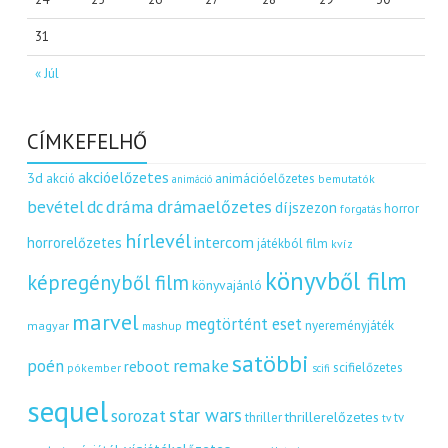
31
« Júl
CÍMKEFELHŐ
akcióelőzetes
3d
akció
animációelőzetes
bemutatók
animáció
dráma
drámaelőzetes
bevétel
dc
díjszezon
horror
forgatás
hírlevél
intercom
horrorelőzetes
játékból film
kvíz
könyvből film
képregényből film
könyvajánló
marvel
megtörtént eset
nyereményjáték
magyar
mashup
satöbbi
remake
poén
reboot
scifielőzetes
pókember
scifi
sequel
star wars
sorozat
thrillerelőzetes
thriller
tv
tv