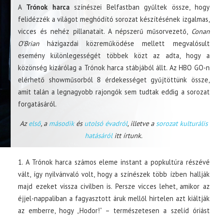
A
Trónok harca
színészei Belfastban gyűltek össze, hogy
felidézzék a világot meghódító sorozat készítésének izgalmas,
vicces és nehéz pillanatait. A népszerű műsorvezető,
Conan
O’Brian
házigazdai közreműködése mellett megvalósult
esemény különlegességét többek közt az adta, hogy a
közönség kizárólag a Trónok harca stábjából állt. Az HBO GO-n
elérhető showműsorból 8 érdekességet gyűjtöttünk össze,
amit talán a legnagyobb rajongók sem tudtak eddig a sorozat
forgatásáról.
Az
első
, a
második
és
utolsó évadról
, illetve a
sorozat kulturális
hatásáról
itt írtunk.
1. A Trónok harca számos eleme instant a popkultúra részévé
vált, így nyilvánvaló volt, hogy a színészek több ízben hallják
majd ezeket vissza civilben is. Persze vicces lehet, amikor az
éjjel-nappaliban a fagyasztott áruk mellől hirtelen azt kiáltják
az emberre, hogy „Hodor!” – természetesen a szelíd óriást