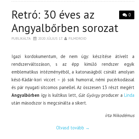
Retró: 30 éves az
0
Angyalbőrben sorozat
PUBLIKÁLTA
2020. JÚLIUS 17.
FILMDROID
Igazi kordokumentum, de nem úgy: készítése átívelt a
rendszerváltozáson, s az épp kimúló rendszer egyik
emblematikus intézményéből, a katonaságból csinált amolyan
késő-Kádár-kori viccet – jó sok humorral, némi pucérkodással
és pár nyugati sitcomos panellel. Az összesen 13 részt megért
Angyalbőrben
így is kultikus lett,
Gát György
producer a
Linda
után másodszor is megcsinálta a sikert.
írta Nikodémus
Olvasd tovább
→