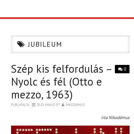
TOP10
KULISSZA
JUBILEUM
CIKK
Szép kis felfordulás –
PÓLÓ RENDELÉS
0
Nyolc és fél (Otto e
mezzo, 1963)
PUBLIKÁLTA
2023. MÁJUS 07.
NIKODEMUS
írta Nikodémus