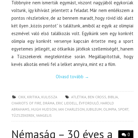
Többnyire nem ismertük egymást, viszont nagyjából egykorúak
voltunk, így kihívást jelentett a feladat. Már nem emlékszem a
pontos részletekre, de az bennem maradt, hogy rövid idő alatt
két ilyen „közös pontot” is találtunk, amiből az egyik az olimpiai
eszmével való első találkozás volt. Egyikünk sem egy konkrét
olimpia egy konkrét versenye kapcsán értette meg a sport
egyetemes jellegét, az ötkarikás játékok szellemiségét, hanem
a Tűzszekerek megtekintése során. Megállapítottuk, hogy
kevés alkotás emeli fel a lelket annyira, mint ez a film.
Olvasd tovább
→
CIKK
,
KRITIKA
,
KULISSZA
ATLÉTIKA
,
BEN CROSS
,
BIBLIA
,
CHARIOTS OF FIRE
,
DRÁMA
,
ERIC LIDDELL
,
ÉVFORDULÓ
,
HAROLD
ABRAHAMS
,
HUGH HUDSON
,
IAN CHARLESON
,
JUBILEUM
,
OLIMPIA
,
SPORT
,
TŰZSZEKEREK
,
VANGELIS
Némaság – 30 éves a
0