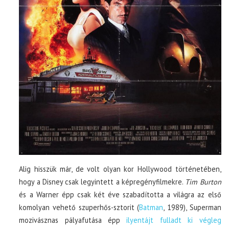
Alig hisszük már, de volt olyan kor Hollywood történetében,
hogy a Disney csak legyintett a képregényfilmekre.
Tim Burton
és a Warner épp csak két éve szabadította a világra az első
komolyan vehető szuperhős-sztorit (
Batman
, 1989), Superman
mozivásznas pályafutása épp
ilyentájt fulladt ki végleg