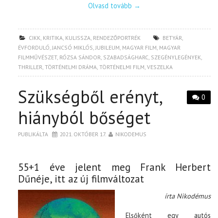
Olvasd tovább
→
CIKK
,
KRITIKA
,
KULISSZA
,
RENDEZŐPORTRÉK
BETYÁR
,
ÉVFORDULÓ
,
JANCSÓ MIKLÓS
,
JUBILEUM
,
MAGYAR FILM
,
MAGYAR
FILMMŰVÉSZET
,
RÓZSA SÁNDOR
,
SZABADSÁGHARC
,
SZEGÉNYLEGÉNYEK
,
THRILLER
,
TÖRTÉNELMI DRÁMA
,
TÖRTÉNELMI FILM
,
VESZELKA
Szükségből erényt,
0
hiányból bőséget
PUBLIKÁLTA
2021. OKTÓBER 17.
NIKODEMUS
55+1 éve jelent meg Frank Herbert
Dűnéje, itt az új filmváltozat
írta Nikodémus
Elsőként egy autós