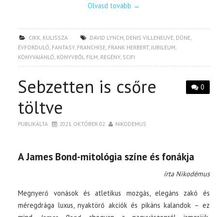
Olvasd tovább
→
CIKK
,
KULISSZA
DAVID LYNCH
,
DENIS VILLENEUVE
,
DŰNE
,
ÉVFORDULÓ
,
FANTASY
,
FRANCHISE
,
FRANK HERBERT
,
JUBILEUM
,
KÖNYVAJÁNLÓ
,
KÖNYVBŐL FILM
,
REGÉNY
,
SCIFI
Sebzetten is csőre
0
töltve
PUBLIKÁLTA
2021. OKTÓBER 02.
NIKODEMUS
A James Bond-mitológia színe és fonákja
írta Nikodémus
Megnyerő vonások és atletikus mozgás, elegáns zakó és
méregdrága luxus, nyaktörő akciók és pikáns kalandok – ez