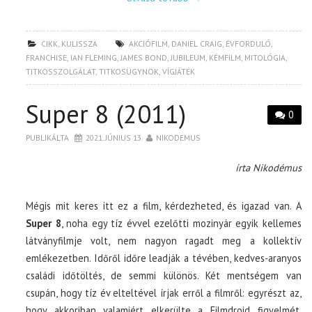
CIKK
,
KULISSZA
AKCIÓFILM
,
DANIEL CRAIG
,
ÉVFORDULÓ
,
FRANCHISE
,
IAN FLEMING
,
JAMES BOND
,
JUBILEUM
,
KÉMFILM
,
MITOLÓGIA
,
TITKOSSZOLGÁLAT
,
TITKOSÜGYNÖK
,
VÍGJÁTÉK
Super 8 (2011)
0
PUBLIKÁLTA
2021. JÚNIUS 13.
NIKODEMUS
írta Nikodémus
Mégis mit keres itt ez a film, kérdezheted, és igazad van. A
Super 8
, noha egy tíz évvel ezelőtti mozinyár egyik kellemes
látványfilmje volt, nem nagyon ragadt meg a kollektív
emlékezetben. Időről időre leadják a tévében, kedves-aranyos
családi időtöltés, de semmi különös. Két mentségem van
csupán, hogy tíz év elteltével írjak erről a filmről: egyrészt az,
hogy akkoriban valamiért elkerülte a Filmdroid figyelmét,