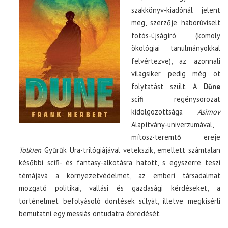
szakkönyv-kiadónál jelent
meg, szerzője háborúviselt
fotós-újságíró (komoly
ökológiai tanulmányokkal
felvértezve), az azonnali
világsiker pedig még öt
folytatást szült. A
Dűne
scifi regénysorozat
kidolgozottsága
Asimov
Alapítvány-univerzumával,
mítosz-teremtő ereje
Tolkien
Gyűrűk Ura-trilógiájával vetekszik, emellett számtalan
későbbi scifi- és fantasy-alkotásra hatott, s egyszerre teszi
témájává a környezetvédelmet, az emberi társadalmat
mozgató politikai, vallási és gazdasági kérdéseket, a
történelmet befolyásoló döntések súlyát, illetve megkísérli
bemutatni egy messiás öntudatra ébredését.