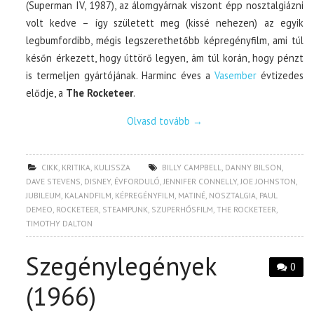
(Superman IV, 1987), az álomgyárnak viszont épp nosztalgiázni
volt kedve – így született meg (kissé nehezen) az egyik
legbumfordibb, mégis legszerethetőbb képregényfilm, ami túl
későn érkezett, hogy úttörő legyen, ám túl korán, hogy pénzt
is termeljen gyártójának. Harminc éves a
Vasember
évtizedes
elődje, a
The Rocketeer
.
Olvasd tovább
→
CIKK
,
KRITIKA
,
KULISSZA
BILLY CAMPBELL
,
DANNY BILSON
,
DAVE STEVENS
,
DISNEY
,
ÉVFORDULÓ
,
JENNIFER CONNELLY
,
JOE JOHNSTON
,
JUBILEUM
,
KALANDFILM
,
KÉPREGÉNYFILM
,
MATINÉ
,
NOSZTALGIA
,
PAUL
DEMEO
,
ROCKETEER
,
STEAMPUNK
,
SZUPERHŐSFILM
,
THE ROCKETEER
,
TIMOTHY DALTON
Szegénylegények
0
(1966)